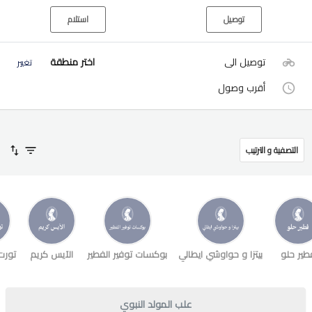
توصيل
استلام
توصيل الى
اختر منطقة
تغيير
أقرب وصول
التصفية و الترتيب
طير حلو
بيتزا و حواوشي ايطالي
بوكسات توفير الفطير
الآيس كريم
تورت
علب المولد النبوي