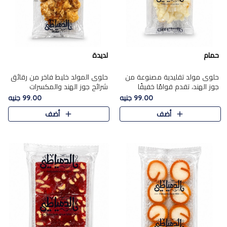
حمام
لديدة
حلوى مولد تقليدية مصنوعة من
حلوى المولد خليط فاخر من رقائق
جوز الهند، تقدم قوامًا خفيفًا
شرائح جوز الهند والمكسرات
ونكهة شرقية أصيلة تجسد روح
المحمصة، متماسك بشراب حلاوة
99.00 جنيه
99.00 جنيه
الـموسم الأعياد.
الكراميل الخفيفة ليمنحك قرمشة
أضف
أضف
غنية ومذاقًا شرقيًا أصيلً..