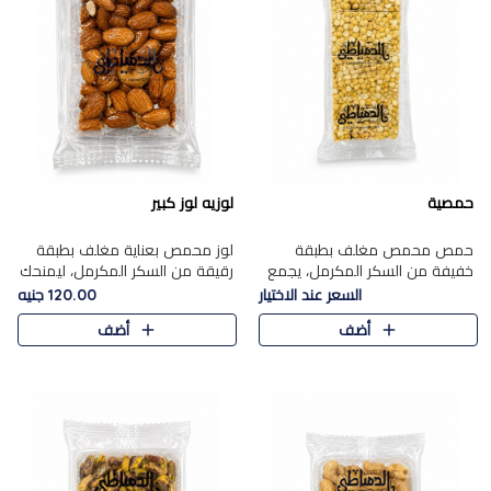
حمصية
لوزيه لوز كبير
حمص محمص مغلف بطبقة
لوز محمص بعناية مغلف بطبقة
خفيفة من السكر المكرمل، يجمع
رقيقة من السكر المكرمل، ليمنحك
بين القرمشة المميزة والطعم
قرمشة راقية ونكهة غنية تبرز
السعر عند الاختيار
120.00 جنيه
الشرقي الأصيل في واحدة من أشهر
فخامة اللوز في كل قطعة.
أضف
أضف
حلويات الموسم.