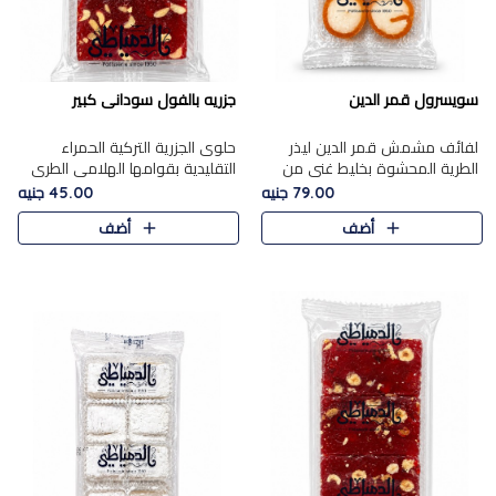
سويسرول قمر الدين
جزريه بالفول سودانى كبير
لفائف مشمش قمر الدين ليذر
حلوى الجزرية التركية الحمراء
الطرية المحشوة بخليط غني من
التقليدية بقوامها الهلامي الطري
جوز الهند الأبيض والمكسرات
ولونها الأحمر المميز، محشوة
79.00 جنيه
45.00 جنيه
الفاخرة، يقدم المذاق الحلو
بسخاء بالفول السوداني المحمص
أضف
أضف
الطبيعي لقمر الدين و تجمع بين
لتمنحك توازنًا رائعًا ..
حل..