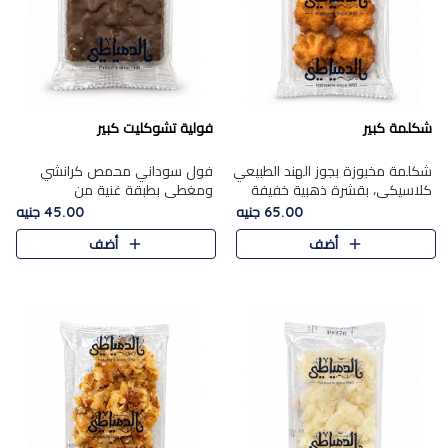
شكلمة كبير
فولية تشوكليت كبير
شكلمة مخبوزة بجوز الهند الطبيعي
فول سوداني محمص كرانشي
كلاسيكي، بقشرة ذهبية خفيفة
ومغطى بطبقة غنية من
وقلب طري رطب يذوب في الفم،
الشوكولاتة، يجمع بين طعم
65.00 جنيه
45.00 جنيه
تمنحك المذاق الشرقي الحلو الأصيل
القرمشة الأصيلة الكلاسكيكية
أضف
أضف
التقليدي في كل لقمة.
التقليدية للفول السوداني وحلاوة
الشوكولاتة ا..