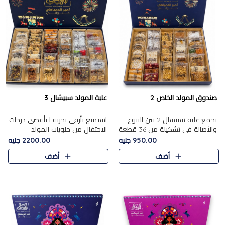
صندوق المولد الخاص 2
علبة المولد سبيشال 3
تجمع علبة سبيشال 2 بين التنوع
استمتع بأرقى تجربة ا بأقصى درجات
والأصالة في تشكيلة من 36 قطعة
الاحتفال من حلويات المولد
تضم أشهر حلويات المولد الشرقية.
المصريه الأصيلة مع هذه الفخامة
950.00 جنيه
2200.00 جنيه
تحتوي العلبة على الجزرية بالفول،
مع علبة سبيشال 3 التي تضم 56
أضف
أضف
والجزرية بالبن..
قطعة من تشكيلة استثن..