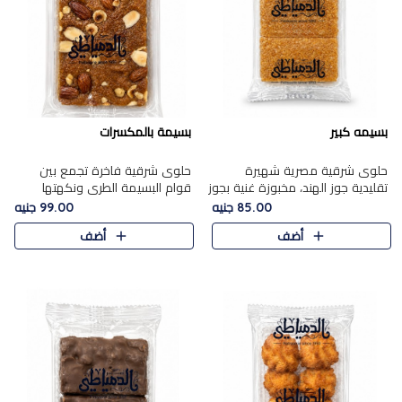
بسيمه كبير
بسيمة بالمكسرات
حلوى شرقية مصرية شهيرة
حلوى شرقية فاخرة تجمع بين
تقليدية جوز الهند، مخبوزة غنية بجوز
قوام البسيمة الطري ونكهتها
الهند، بلمسه ذهبية وتتميز بقوامها
الغنية، مزينة بتشكيلة مختارة من
85.00 جنيه
99.00 جنيه
المرمل وطعمها اللذيذ الذي يشبه
اللوز والبندق والمكسرات الفاخرة.
أضف
أضف
البسبوسة. تُخبز..
مزيج متوازن من القوام ..