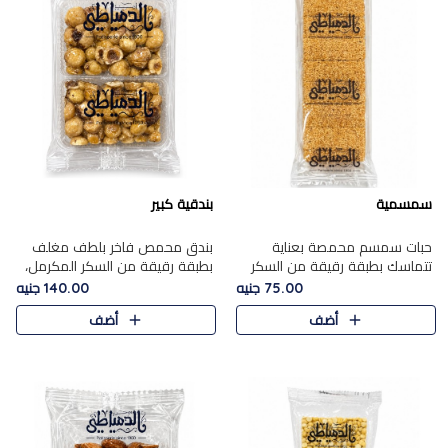
سمسمية
بندقية كبير
حبات سمسم محمصة بعناية
بندق محمص فاخر بلطف مغلف
تتماسك بطبقة رقيقة من السكر
بطبقة رقيقة من السكر المكرمل،
المكرمل، لتقدم طعم السمسم
يجمع بين النكهة الغنية ناتي
75.00 جنيه
140.00 جنيه
المميز وقرمشتة التي ارتبطت ببهجة
والقرمشة الراقية المرضية في
أضف
أضف
المولد عبر الأجيال.
حلوى شرقية أنيقه بطابع مميز.