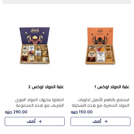
علبة المولد لوكس 1
علبة المولد لوكس 2
استمتع بالطعم الأصيل لحلويات
احتفلوا بنكهات المولد النبوي
المولد المصرية مع هذه التشكيلة
الشريف مع هذه المجموعة
المختارة بعناية من 9 قطع. تتضمن
الفاخرة المكونة من 19 قطعة،
150.00 جنيه
290.00 جنيه
التشكيلة جوزرية مع فول،ملبان
والتي تم اختيارها بعناية فائقة لتُبرز
أضف
أضف
سادة، ملبان
تشكيلة واسعة من الحلويات
التقليدية المفضلة. تشمل
المجموعة .....