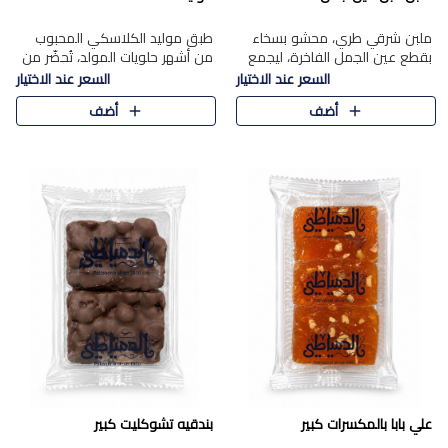
ملبن شرقي طري، محشو بسخاء
طبق موليد الكلاسكي المحبوب
بقطع عين الجمل الفاخرة، ليجمع
من أشهر حلويات المولد، تُحضّر من
بين القوام الناعم وقرمشة الجوز
فول سوداني محمص بعناية
السعر عند الاختيار
السعر عند الاختيار
في مذاق شرقي أصيل.
ومغلف بطبقة رقيقة من السكر
أضف
أضف
المكرمل، لتمنحك قرمشة أصيلة
وم..
علي بابا بالمكسرات كبير
بندقيه تشوكليت كبير