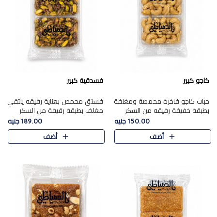
كاجو كبير
فسدقية كبير
حبات كاجو فاخرة محمصة ومغلفة
فستق محمص بعناية رقيقه يلتقي
بطبقة خفيفة رقيقه من السكر
مغلف بطبقة رقيقة من السكر
المكرمل، تجمع بين توازن النعومة
المكرمل، ليقدم مذاقًا فاخرًا حلوي
150.00 جنيه
189.00 جنيه
زبدية غنية فاخرة والقرمشة
شرقية فاخرة ونكهة غنية ناتي تميز
أضف
أضف
المرضية في حلوى شرقية بطاب..
كل قطعة و قوام هش