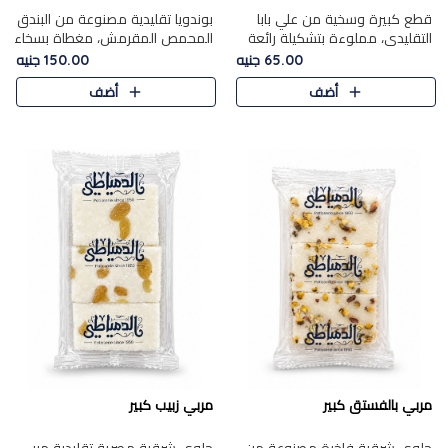
قطع كبيرة وسخية من علي بابا
بوندويا تقليدية مصنوعة من البندق
التقليدي، مملوءة بتشكيلة رائعة
المحمص المقرمش، مغطاة بسخاء
من المكسرات المحمصة المحمرة.
بشوكولاتة فاخرة غنية لتحقيق
65.00 جنيه
150.00 جنيه
التوازن المثالي بين قوام القرمشة
أضف
أضف
ونكهة الشوكولاتة ا..
مربي بالفستق كبير
مربي زبيب كبير