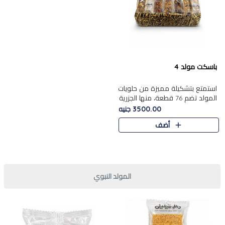
باسكت مولد 4
استمتع بتشكيلة مميزة من حلويات
المولد تضم 76 قطعة، منها الجزرية
بالفول والبندق، علي بابا
3500.00 جنيه
بالمكسرات.......
أضف
المولد النبوي