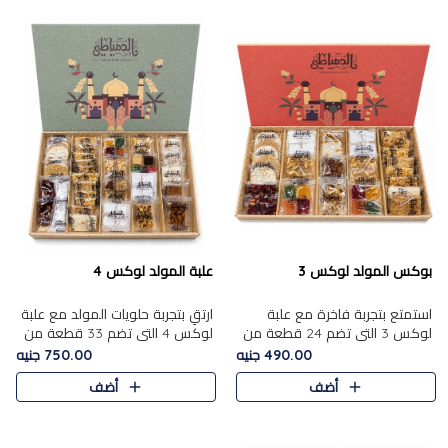
بوكس المولد لوكس 3
علبة المولد لوكس 4
استمتع بتجربة فاخرة مع علبة
ارتقِ بتجربة حلويات المولد مع علبة
لوكس 3 التي تضم 24 قطعة من
لوكس 4 التي تضم 33 قطعة من
أشهر حلويات المولد الشرقية
تشكيلة فاخرة ومتنوعة من أشهر
490.00 جنيه
750.00 جنيه
المختارة بعناية. تحتوي التشكيلة
الأصناف الشرقية. تحتوي العلبة على
أضف
أضف
على الجزرية بالفول، والملب..
الجزرية بالفول،..