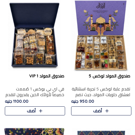
صندوق المولد لوكس 5
صندوق المولد VIP 1
تقدم علبة لوكس 5 تجربة استثنائية
في اي بي بوكس 1 صُممت
لعشاق حلويات المولد، حيث تضم
خصيصاً لأولئك الذين يقدرون لتقدم
42 قطعة من تشكيلة فاخرة تجمع
تجربة استثنائية بوكس تجمع بين
950.00 جنيه
1100.00 جنيه
بين أشهر الأصناف التقليدية وأصناف
أفخر حلويات المولد المصري مع
أضف
أضف
مميزة مختارة بع..
تشكيلة مختارة من الأصناف ..