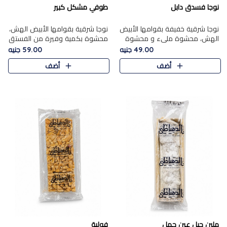
نوجا فسدق دابل
طوفي مشكل كبير
نوجا شرقية خفيفة بقوامها الأبيض
نوجا شرقية بقوامها الأبيض الهش،
الهش، محشوة مليء و محشوة
محشوة بكمية وفيرة من الفستق
بـكمية وفيرة من الفستق الفاخر
الفاخر لتمنحك نكهة غنية وقرمشة
49.00 جنيه
59.00 جنيه
لتمنحك نكهة مكسرات غنية
مميزة في كل قطعة، لتجربة تجمع
أضف
أضف
وقرمشة مميزة في كل قطعة و
بين الفخامة والمذاق..
قضم..
ملبن حبل عين جمل
فولية