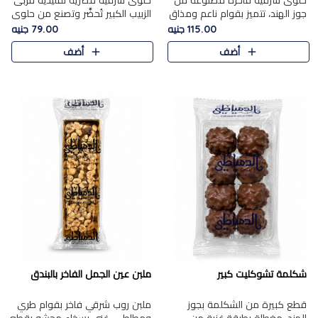
حلوى شرقية فاخرة مصنوعة من
حلوى شرقية مصرية تقليدية مربى
جوز الهند، تتميز بقوام ناعم ومذاق
الزبيب الكبير تُحضَّر وتصنع من حلوي
غني، وتزين بقطع من الفستق
جوز الهند باسد بقوام طري ومذاق
115.00 جنيه
79.00 جنيه
الفاخر التي تضيف عليها قرمشة
غني، وتُزين وتغطا بحبات الزبيب
أضف
أضف
خفيفة.
الذهبي التي ..
شكلمة تشوكليت كبير
ملبن عين الجمل الفاخر بالبندق
قطع كبيرة من الشكلمة بجوز
ملبن روب شرقي فاخر بقوام طري