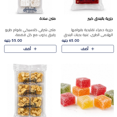
جزرية بالبندق كبير
ملبن سادة
جزرية حمراء تقليدية بقوامها
ملبن شرقي كلاسيكي بقوام طريو
الهلامي الطري، غنية بحبات البندق
رقيق يذوب مع كل قضمة،
الفاخرة التي تضيف قرمشة راقية
مغطى بطبقة ناعمة من السكر
65.00 جنيه
55.00 جنيه
إلى قوامها الناعم، لتقدم مزيجًا
البودرة ليقدم المذاق الأصيل الذي
أضف
أضف
متوازنًا من النكه..
ارتبط بحلويات المولد التقليدي..