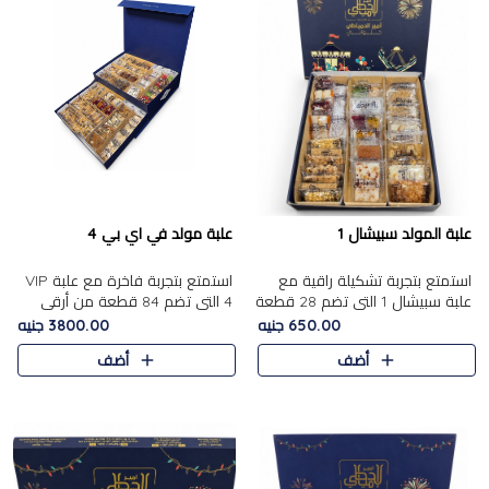
علبة المولد سبيشال 1
علبة مولد في اي بي 4
استمتع بتجربة تشكيلة راقية مع
استمتع بتجربة فاخرة مع علبة VIP
علبة سبيشال 1 التي تضم 28 قطعة
4 التي تضم 84 قطعة من أرقى
من تشكيلة مختارة بعناية من أفخر
حلويات المولد الشرقية، في تشكيلة
650.00 جنيه
3800.00 جنيه
حلويات المولد المصرية الأصلية
غنية تجمع بين الحلويات التقليدية
أضف
أضف
الشرقية. تحتوي ال..
والمكسرات الفاخرة. تحتوي العلبة
على.....