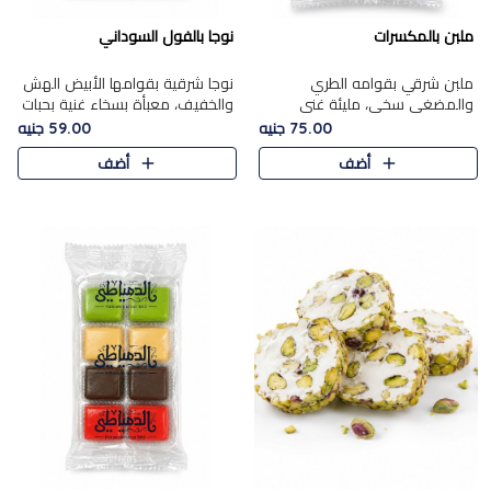
ملبن بالمكسرات
نوجا بالفول السوداني
ملبن شرقي بقوامه الطري
نوجا شرقية بقوامها الأبيض الهش
والمضغي سخي، مليئة غني
والخفيف، معبأة بسخاء غنية بحبات
بتشكيلة فاخرة من المكسرات
الفول السوداني المحمص التي
75.00 جنيه
59.00 جنيه
مشكلة المختارة التي تقدم تضيف
يقدم تضيف قرمشة مميزة مرضية
أضف
أضف
قرمشة مميزة مرضية ونكهة
وتوازنًا رائعًا مع حلا..
مكسرات غنية ف..