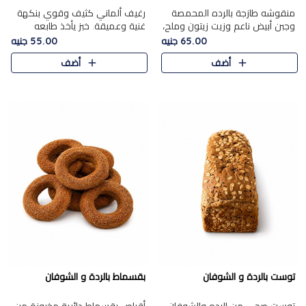
منقوشه طازجة بالرده المحمصة
رغيف ألماني كثيف وقوي بنكهة
وجبن أبيض ناعم وزيت زيتون وملح،
غنية وعميقة. خبز يأخذ طابعه
مباشرة من الفرن.الرده مع نعومة
بجدية.
65.00 جنيه
55.00 جنيه
الجبن فوق عجينة طازجة.
أضف
أضف
توست بالردة و الشوفان
بقسماط بالردة و الشوفان