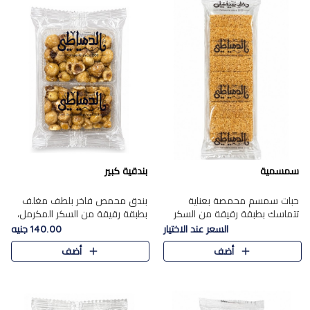
سمسمية
بندقية كبير
حبات سمسم محمصة بعناية
بندق محمص فاخر بلطف مغلف
تتماسك بطبقة رقيقة من السكر
بطبقة رقيقة من السكر المكرمل،
المكرمل، لتقدم طعم السمسم
يجمع بين النكهة الغنية ناتي
السعر عند الاختيار
140.00 جنيه
المميز وقرمشتة التي ارتبطت ببهجة
والقرمشة الراقية المرضية في
أضف
أضف
المولد عبر الأجيال.
حلوى شرقية أنيقه بطابع مميز.