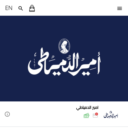
EN
امير الدمياطي