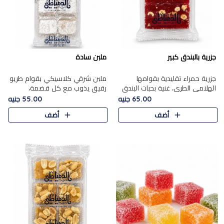
جزرية بالبندق كبير
ملبن سادة
جزرية حمراء تقليدية بقوامها
ملبن شرقي كلاسيكي بقوام طريو
الهلامي الطري، غنية بحبات البندق
رقيق يذوب مع كل قضمة،
الفاخرة التي تضيف قرمشة راقية
مغطى بطبقة ناعمة من السكر
65.00 جنيه
55.00 جنيه
إلى قوامها الناعم، لتقدم مزيجًا
البودرة ليقدم المذاق الأصيل الذي
أضف
أضف
متوازنًا من النكه..
ارتبط بحلويات المولد التقليدي..