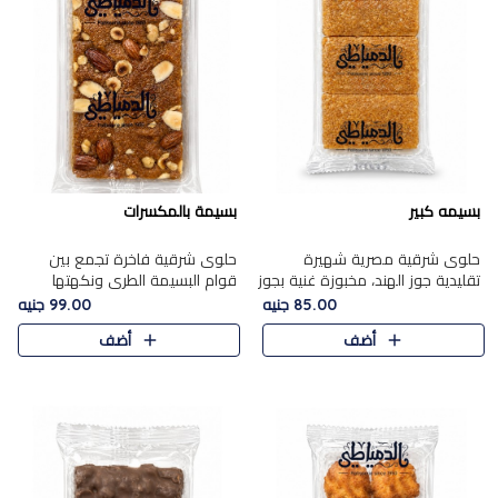
بسيمه كبير
بسيمة بالمكسرات
حلوى شرقية مصرية شهيرة
حلوى شرقية فاخرة تجمع بين
تقليدية جوز الهند، مخبوزة غنية بجوز
قوام البسيمة الطري ونكهتها
الهند، بلمسه ذهبية وتتميز بقوامها
الغنية، مزينة بتشكيلة مختارة من
85.00 جنيه
99.00 جنيه
المرمل وطعمها اللذيذ الذي يشبه
اللوز والبندق والمكسرات الفاخرة.
أضف
أضف
البسبوسة. تُخبز..
مزيج متوازن من القوام ..