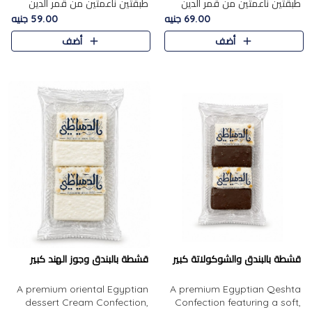
طبقتين ناعمتين من قمر الدين
طبقتين ناعمتين من قمر الدين
الفاخر، تتوسطهما حشوة غنية من
الفاخر، تتوسطهما حشوة غنية من
69.00 جنيه
59.00 جنيه
الفول السوداني المحمص، لتجمع
اللوز المحمص لتمنح مزيجًا متوازنًا
أضف
أضف
بين حلاوة المشمش الطبيعية..
من النعومة والقرمشة. ..
قشطة بالبندق والشوكولاتة كبير
قشطة بالبندق وجوز الهند كبير
A premium oriental Egyptian
A premium Egyptian Qeshta
dessert Cream Confection,
Confection featuring a soft,