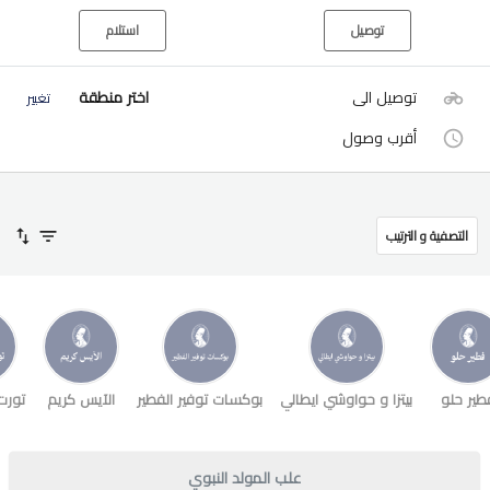
توصيل
استلام
توصيل الى
اختر منطقة
تغيير
أقرب وصول
التصفية و الترتيب
طير حلو
بيتزا و حواوشي ايطالي
بوكسات توفير الفطير
الآيس كريم
تورت
علب المولد النبوي