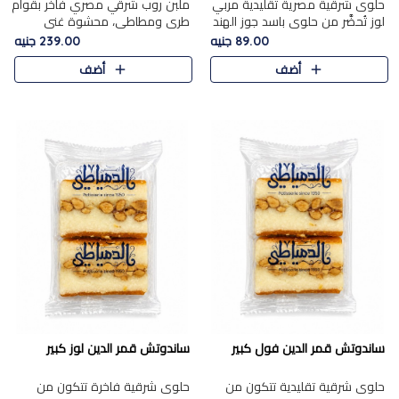
حلوى شرقية مصرية تقليدية مربي
ملبن روب شرقي مصري فاخر بقوام
لوز تُحضَّر من حلوى باسد جوز الهند
طري ومطاطي، محشوة غني
بقوام طري ومذاق غني، وتُزين
بسخاء بقطع عين الجمل واللوز
89.00 جنيه
239.00 جنيه
وتغطاه بقطع اللوز الفاخر التي
الفاخر التي تضيف قرمشة مميزة
أضف
أضف
تضيف لمسة مميزة م..
ومرضية ونكهة ناتي غنية في كل
قض..
ساندوتش قمر الدين فول كبير
ساندوتش قمر الدين لوز كبير
حلوى شرقية تقليدية تتكون من
حلوى شرقية فاخرة تتكون من