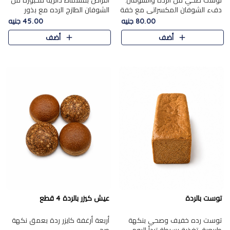
توست صحي من الرده والشوفان.
أقراص بقسماط دائرية مخبوزة من
دفء الشوفان المكسراتي مع خفة
الشوفان الطازج الرده مع بذور
الرده في كل شريحة.
مختارة. قرمشة الحبوب والبذور،
80.00 جنيه
45.00 جنيه
بداية صحية لكل صباح.
أضف
أضف
توست بالردة
عيش كيزر بالردة 4 قطع
توست رده خفيف وصحي بنكهة
أربعة أرغفة كايزر ردة بعمق نكهة