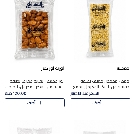
حمصية
لوزيه لوز كبير
حمص محمص مغلف بطبقة
لوز محمص بعناية مغلف بطبقة
خفيفة من السكر المكرمل، يجمع
رقيقة من السكر المكرمل، ليمنحك
بين القرمشة المميزة والطعم
قرمشة راقية ونكهة غنية تبرز
السعر عند الاختيار
120.00 جنيه
الشرقي الأصيل في واحدة من أشهر
فخامة اللوز في كل قطعة.
أضف
أضف
حلويات الموسم.