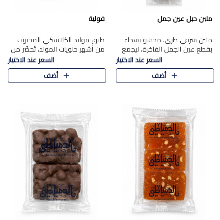
ملبن حبل عين جمل
فولية
ملبن شرقي طري، محشو بسخاء
طبق موليد الكلاسكي المحبوب
بقطع عين الجمل الفاخرة، ليجمع
من أشهر حلويات المولد، تُحضّر من
بين القوام الناعم وقرمشة الجوز
فول سوداني محمص بعناية
السعر عند الاختيار
السعر عند الاختيار
في مذاق شرقي أصيل.
ومغلف بطبقة رقيقة من السكر
أضف
أضف
المكرمل، لتمنحك قرمشة أصيلة
وم..