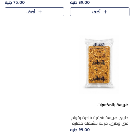
featuring a soft, creamy
creamy texture paired with a
89.00 جنيه
75.00 جنيه
texture and the distinctive
rich layer of premium
أضف
أضف
flavor of roasted hazelnuts.
chocolate and the distinctive
Smoo..
flav..
هريسة بالمكسرات
حلوى هريسة شرقية فاخرة بقوام
غني وطري، مزينة بتشكيلة مختارة
من المكسرات الفاخرة التي تضيف
99.00 جنيه