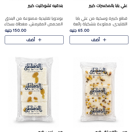
علي بابا بالمكسرات كبير
بندقيه تشوكليت كبير
قطع كبيرة وسخية من علي بابا
بوندويا تقليدية مصنوعة من البندق
التقليدي، مملوءة بتشكيلة رائعة
المحمص المقرمش، مغطاة بسخاء
من المكسرات المحمصة المحمرة.
بشوكولاتة فاخرة غنية لتحقيق
65.00 جنيه
150.00 جنيه
التوازن المثالي بين قوام القرمشة
أضف
أضف
ونكهة الشوكولاتة ا..