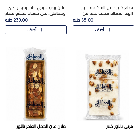
قطع كبيرة من الشكلمة بجوز
ملبن روب شرقي فاخر بقوام طري
الهند، مغطاة بطبقة غنية من
ومطاطي، غني بسخاء محشو بقطع
الشوكولاتة الفاخرة لتجمع بين
عين الجمل والبندق المحمص التي
85.00 جنيه
239.00 جنيه
القوام الطري من الداخل مركز جوز
تضيف قرمشة مميزة مُرضية
أضف
أضف
الهند المطاطي والمذاق الغن..
ونكهة جوزية غنية في كل
قضمة...
مربى باللوز كبير
ملبن عين الجمل الفاخر باللوز