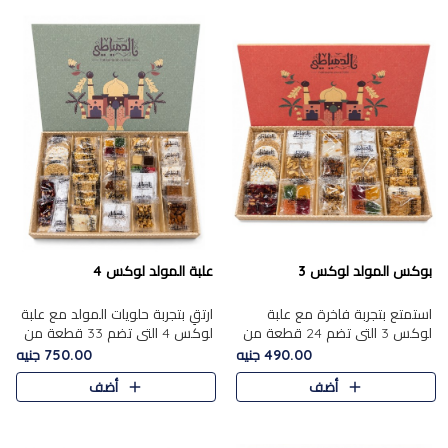
بوكس المولد لوكس 3
علبة المولد لوكس 4
استمتع بتجربة فاخرة مع علبة
ارتقِ بتجربة حلويات المولد مع علبة
لوكس 3 التي تضم 24 قطعة من
لوكس 4 التي تضم 33 قطعة من
أشهر حلويات المولد الشرقية
تشكيلة فاخرة ومتنوعة من أشهر
490.00 جنيه
750.00 جنيه
المختارة بعناية. تحتوي التشكيلة
الأصناف الشرقية. تحتوي العلبة على
أضف
أضف
على الجزرية بالفول، والملب..
الجزرية بالفول،..