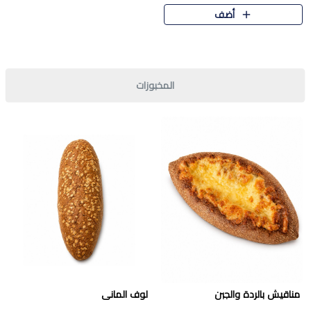
قرمشة مميزة ونكهة غنية في كل
أضف
قطعة. تجمع بين المذاق..
المخبوزات
مناقيش بالردة والجبن
لوف المانى