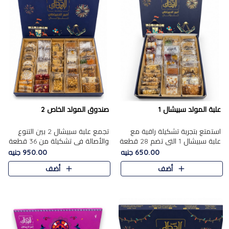
علبة المولد سبيشال 1
صندوق المولد الخاص 2
استمتع بتجربة تشكيلة راقية مع
تجمع علبة سبيشال 2 بين التنوع
علبة سبيشال 1 التي تضم 28 قطعة
والأصالة في تشكيلة من 36 قطعة
من تشكيلة مختارة بعناية من أفخر
تضم أشهر حلويات المولد الشرقية.
650.00 جنيه
950.00 جنيه
حلويات المولد المصرية الأصلية
تحتوي العلبة على الجزرية بالفول،
أضف
أضف
الشرقية. تحتوي ال..
والجزرية بالبن..