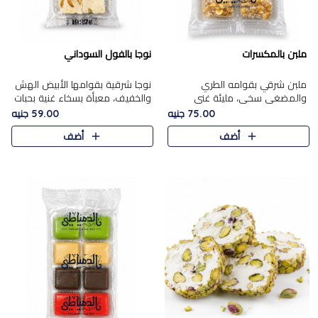
ملبن بالمكسرات
نوجا بالفول السوداني
ملبن شرقي بقوامه الطري
نوجا شرقية بقوامها الأبيض الهش
والمضغي سخي، مليئة غني
والخفيف، معبأة بسخاء غنية بحبات
بتشكيلة فاخرة من المكسرات
الفول السوداني المحمص التي
75.00 جنيه
59.00 جنيه
مشكلة المختارة التي تقدم تضيف
يقدم تضيف قرمشة مميزة مرضية
أضف
أضف
قرمشة مميزة مرضية ونكهة
وتوازنًا رائعًا مع حلا..
مكسرات غنية ف..