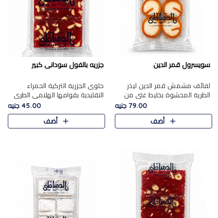
سويسرول قمر الدين
جزريه بالفول سودانى كبير
لفائف مشمش قمر الدين ليذر
حلوى الجزرية التركية الحمراء
الطرية المحشوة بخليط غني من
التقليدية بقوامها الهلامي الطري
جوز الهند الأبيض والمكسرات
ولونها الأحمر المميز، محشوة
79.00 جنيه
45.00 جنيه
الفاخرة، يقدم المذاق الحلو
بسخاء بالفول السوداني المحمص
أضف
أضف
الطبيعي لقمر الدين و تجمع بين
لتمنحك توازنًا رائعًا ..
حل..