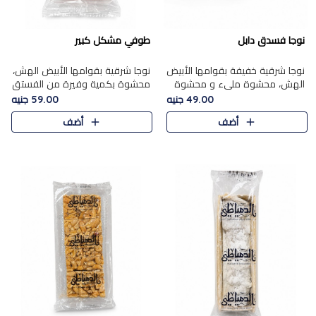
نوجا فسدق دابل
طوفي مشكل كبير
نوجا شرقية خفيفة بقوامها الأبيض
نوجا شرقية بقوامها الأبيض الهش،
الهش، محشوة مليء و محشوة
محشوة بكمية وفيرة من الفستق
بـكمية وفيرة من الفستق الفاخر
الفاخر لتمنحك نكهة غنية وقرمشة
49.00 جنيه
59.00 جنيه
لتمنحك نكهة مكسرات غنية
مميزة في كل قطعة، لتجربة تجمع
أضف
أضف
وقرمشة مميزة في كل قطعة و
بين الفخامة والمذاق..
قضم..