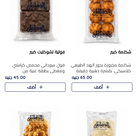
شكلمة كبير
فولية تشوكليت كبير
شكلمة مخبوزة بجوز الهند الطبيعي
فول سوداني محمص كرانشي
كلاسيكي، بقشرة ذهبية خفيفة
ومغطى بطبقة غنية من
وقلب طري رطب يذوب في الفم،
الشوكولاتة، يجمع بين طعم
65.00 جنيه
45.00 جنيه
تمنحك المذاق الشرقي الحلو الأصيل
القرمشة الأصيلة الكلاسكيكية
أضف
أضف
التقليدي في كل لقمة.
التقليدية للفول السوداني وحلاوة
الشوكولاتة ا..