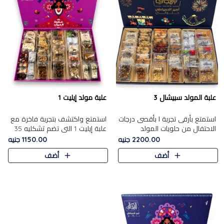
علبة المولد سبيشال 3
علبة مولد إيليت 1
استمتع بأرقى تجربة ا بأقصى درجات
استمتع واكتشف بتجربة فاخرة مع
الاحتفال من حلويات المولد
علبة إيليت 1 التي تضم تشكليه 35
المصريه الأصيلة مع هذه الفخامة
قطعة من أرقى حلويات المولد
2200.00 جنيه
1150.00 جنيه
مع علبة سبيشال 3 التي تضم 56
المصري الأصيلة ,معروضة بشكل
أضف
أضف
قطعة من تشكيلة استثن..
جميل في علبة أنيقة ، في..