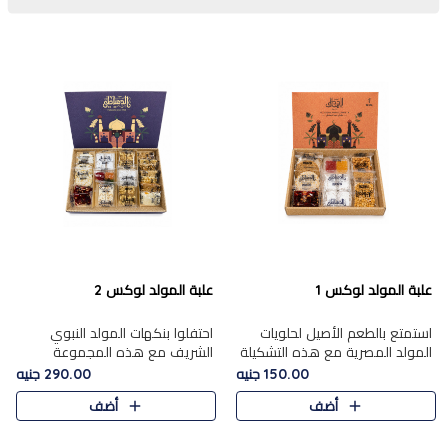
علبة المولد لوكس 1
علبة المولد لوكس 2
استمتع بالطعم الأصيل لحلويات
احتفلوا بنكهات المولد النبوي
المولد المصرية مع هذه التشكيلة
الشريف مع هذه المجموعة
المختارة بعناية من 9 قطع. تتضمن
الفاخرة المكونة من 19 قطعة،
150.00 جنيه
290.00 جنيه
التشكيلة جوزرية مع فول،ملبان
والتي تم اختيارها بعناية فائقة لتُبرز
أضف
أضف
سادة، ملبان
تشكيلة واسعة من الحلويات
التقليدية المفضلة. تشمل
المجموعة .....