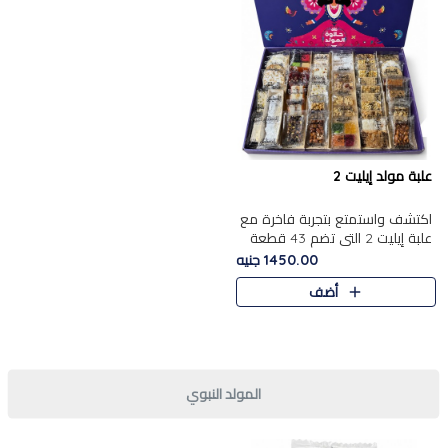
علبة مولد إيليت 2
اكتشف واستمتع بتجربة فاخرة مع
علبة إيليت 2 التي تضم 43 قطعة
تشكيلة من أرقى حلويات المولد
1450.00 جنيه
الشرقية المصرية الأصيلة ,معروضة
أضف
بشكل جميل في علبة أ..
المولد النبوي