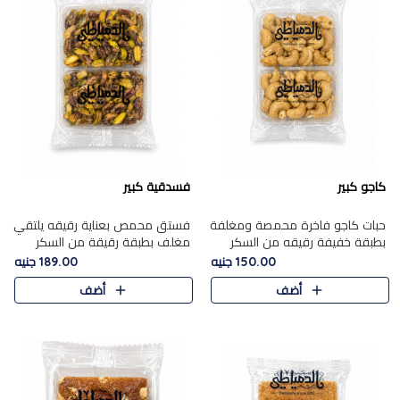
كاجو كبير
فسدقية كبير
حبات كاجو فاخرة محمصة ومغلفة
فستق محمص بعناية رقيقه يلتقي
بطبقة خفيفة رقيقه من السكر
مغلف بطبقة رقيقة من السكر
المكرمل، تجمع بين توازن النعومة
المكرمل، ليقدم مذاقًا فاخرًا حلوي
150.00 جنيه
189.00 جنيه
زبدية غنية فاخرة والقرمشة
شرقية فاخرة ونكهة غنية ناتي تميز
أضف
أضف
المرضية في حلوى شرقية بطاب..
كل قطعة و قوام هش