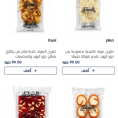
حمام
لديدة
حلوى مولد تقليدية مصنوعة من
حلوى المولد خليط فاخر من رقائق
جوز الهند، تقدم قوامًا خفيفًا
شرائح جوز الهند والمكسرات
ونكهة شرقية أصيلة تجسد روح
المحمصة، متماسك بشراب حلاوة
99.00 جنيه
99.00 جنيه
الـموسم الأعياد.
الكراميل الخفيفة ليمنحك قرمشة
أضف
أضف
غنية ومذاقًا شرقيًا أصيلً..