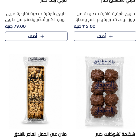
مربي بالفستق كبير
مربي زبيب كبير
حلوى شرقية فاخرة مصنوعة من
حلوى شرقية مصرية تقليدية مربى
جوز الهند، تتميز بقوام ناعم ومذاق
الزبيب الكبير تُحضَّر وتصنع من حلوي
غني، وتزين بقطع من الفستق
جوز الهند باسد بقوام طري ومذاق
115.00 جنيه
79.00 جنيه
الفاخر التي تضيف عليها قرمشة
غني، وتُزين وتغطا بحبات الزبيب
أضف
أضف
خفيفة.
الذهبي التي ..
شكلمة تشوكليت كبير
ملبن عين الجمل الفاخر بالبندق