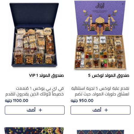
صندوق المولد لوكس 5
صندوق المولد VIP 1
تقدم علبة لوكس 5 تجربة استثنائية
في اي بي بوكس 1 صُممت
لعشاق حلويات المولد، حيث تضم
خصيصاً لأولئك الذين يقدرون لتقدم
42 قطعة من تشكيلة فاخرة تجمع
تجربة استثنائية بوكس تجمع بين
950.00 جنيه
1100.00 جنيه
بين أشهر الأصناف التقليدية وأصناف
أفخر حلويات المولد المصري مع
أضف
أضف
مميزة مختارة بع..
تشكيلة مختارة من الأصناف ..