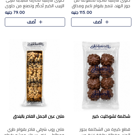
حلوى شرقية فاخرة مصنوعة من
حلوى شرقية مصرية تقليدية مربى
جوز الهند، تتميز بقوام ناعم ومذاق
الزبيب الكبير تُحضَّر وتصنع من حلوي
غني، وتزين بقطع من الفستق
جوز الهند باسد بقوام طري ومذاق
115.00 جنيه
79.00 جنيه
الفاخر التي تضيف عليها قرمشة
غني، وتُزين وتغطا بحبات الزبيب
أضف
أضف
خفيفة.
الذهبي التي ..
شكلمة تشوكليت كبير
ملبن عين الجمل الفاخر بالبندق
قطع كبيرة من الشكلمة بجوز
ملبن روب شرقي فاخر بقوام طري