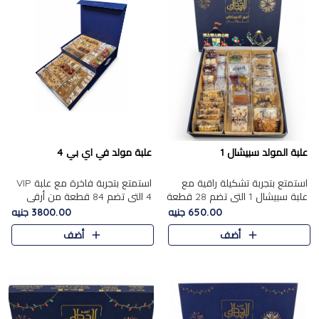
علبة المولد سبيشال 1
علبة مولد في اي بي 4
استمتع بتجربة تشكيلة راقية مع
استمتع بتجربة فاخرة مع علبة VIP
علبة سبيشال 1 التي تضم 28 قطعة
4 التي تضم 84 قطعة من أرقى
من تشكيلة مختارة بعناية من أفخر
حلويات المولد الشرقية، في تشكيلة
650.00 جنيه
3800.00 جنيه
حلويات المولد المصرية الأصلية
غنية تجمع بين الحلويات التقليدية
أضف
أضف
الشرقية. تحتوي ال..
والمكسرات الفاخرة. تحتوي العلبة
على.....