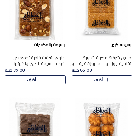
بسيمه كبير
بسيمة بالمكسرات
حلوى شرقية مصرية شهيرة
حلوى شرقية فاخرة تجمع بين
تقليدية جوز الهند، مخبوزة غنية بجوز
قوام البسيمة الطري ونكهتها
الهند، بلمسه ذهبية وتتميز بقوامها
الغنية، مزينة بتشكيلة مختارة من
85.00 جنيه
99.00 جنيه
المرمل وطعمها اللذيذ الذي يشبه
اللوز والبندق والمكسرات الفاخرة.
أضف
أضف
البسبوسة. تُخبز..
مزيج متوازن من القوام ..