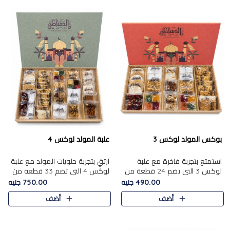
بوكس المولد لوكس 3
علبة المولد لوكس 4
استمتع بتجربة فاخرة مع علبة
ارتقِ بتجربة حلويات المولد مع علبة
لوكس 3 التي تضم 24 قطعة من
لوكس 4 التي تضم 33 قطعة من
أشهر حلويات المولد الشرقية
تشكيلة فاخرة ومتنوعة من أشهر
490.00 جنيه
750.00 جنيه
المختارة بعناية. تحتوي التشكيلة
الأصناف الشرقية. تحتوي العلبة على
أضف
أضف
على الجزرية بالفول، والملب..
الجزرية بالفول،..