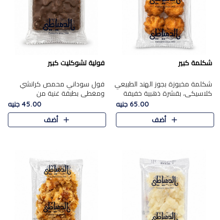
شكلمة كبير
فولية تشوكليت كبير
شكلمة مخبوزة بجوز الهند الطبيعي
فول سوداني محمص كرانشي
كلاسيكي، بقشرة ذهبية خفيفة
ومغطى بطبقة غنية من
وقلب طري رطب يذوب في الفم،
الشوكولاتة، يجمع بين طعم
65.00 جنيه
45.00 جنيه
تمنحك المذاق الشرقي الحلو الأصيل
القرمشة الأصيلة الكلاسكيكية
أضف
أضف
التقليدي في كل لقمة.
التقليدية للفول السوداني وحلاوة
الشوكولاتة ا..