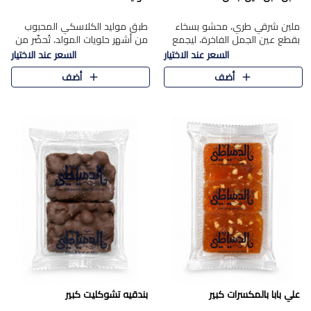
ملبن شرقي طري، محشو بسخاء
طبق موليد الكلاسكي المحبوب
بقطع عين الجمل الفاخرة، ليجمع
من أشهر حلويات المولد، تُحضّر من
بين القوام الناعم وقرمشة الجوز
فول سوداني محمص بعناية
السعر عند الاختيار
السعر عند الاختيار
في مذاق شرقي أصيل.
ومغلف بطبقة رقيقة من السكر
أضف
أضف
المكرمل، لتمنحك قرمشة أصيلة
وم..
علي بابا بالمكسرات كبير
بندقيه تشوكليت كبير