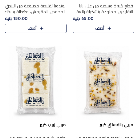
قطع كبيرة وسخية من علي بابا
بوندويا تقليدية مصنوعة من البندق
التقليدي، مملوءة بتشكيلة رائعة
المحمص المقرمش، مغطاة بسخاء
من المكسرات المحمصة المحمرة.
بشوكولاتة فاخرة غنية لتحقيق
65.00 جنيه
150.00 جنيه
التوازن المثالي بين قوام القرمشة
أضف
أضف
ونكهة الشوكولاتة ا..
مربي بالفستق كبير
مربي زبيب كبير