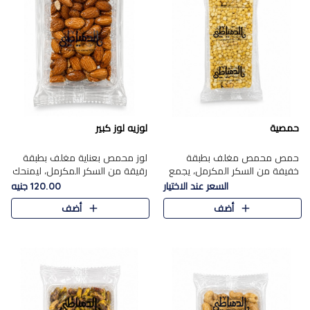
حمصية
لوزيه لوز كبير
حمص محمص مغلف بطبقة
لوز محمص بعناية مغلف بطبقة
خفيفة من السكر المكرمل، يجمع
رقيقة من السكر المكرمل، ليمنحك
بين القرمشة المميزة والطعم
قرمشة راقية ونكهة غنية تبرز
السعر عند الاختيار
120.00 جنيه
الشرقي الأصيل في واحدة من أشهر
فخامة اللوز في كل قطعة.
أضف
أضف
حلويات الموسم.