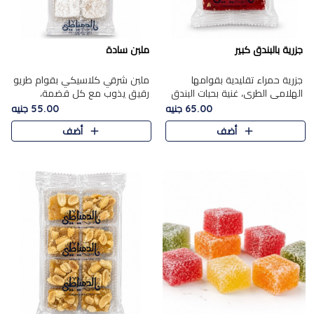
جزرية بالبندق كبير
ملبن سادة
جزرية حمراء تقليدية بقوامها
ملبن شرقي كلاسيكي بقوام طريو
الهلامي الطري، غنية بحبات البندق
رقيق يذوب مع كل قضمة،
الفاخرة التي تضيف قرمشة راقية
مغطى بطبقة ناعمة من السكر
65.00 جنيه
55.00 جنيه
إلى قوامها الناعم، لتقدم مزيجًا
البودرة ليقدم المذاق الأصيل الذي
أضف
أضف
متوازنًا من النكه..
ارتبط بحلويات المولد التقليدي..