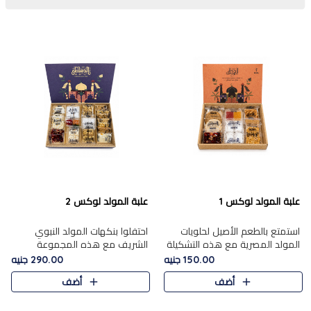
علبة المولد لوكس 1
علبة المولد لوكس 2
استمتع بالطعم الأصيل لحلويات
احتفلوا بنكهات المولد النبوي
المولد المصرية مع هذه التشكيلة
الشريف مع هذه المجموعة
المختارة بعناية من 9 قطع. تتضمن
الفاخرة المكونة من 19 قطعة،
150.00 جنيه
290.00 جنيه
التشكيلة جوزرية مع فول،ملبان
والتي تم اختيارها بعناية فائقة لتُبرز
أضف
أضف
سادة، ملبان
تشكيلة واسعة من الحلويات
التقليدية المفضلة. تشمل
المجموعة .....