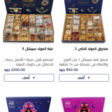
صندوق المولد الخاص 2
علبة المولد سبيشال 3
تجمع علبة سبيشال 2 بين التنوع
استمتع بأرقى تجربة ا بأقصى درجات
والأصالة في تشكيلة من 36 قطعة
الاحتفال من حلويات المولد
تضم أشهر حلويات المولد الشرقية.
المصريه الأصيلة مع هذه الفخامة
950.00 جنيه
2200.00 جنيه
تحتوي العلبة على الجزرية بالفول،
مع علبة سبيشال 3 التي تضم 56
أضف
أضف
والجزرية بالبن..
قطعة من تشكيلة استثن..