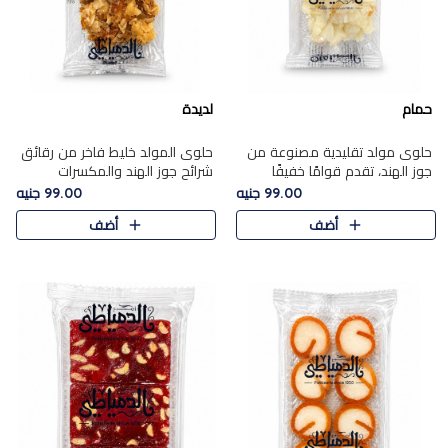
حمام
لديدة
حلوى مولد تقليدية مصنوعة من
حلوى المولد خليط فاخر من رقائق
جوز الهند، تقدم قوامًا خفيفًا
شرائح جوز الهند والمكسرات
ونكهة شرقية أصيلة تجسد روح
المحمصة، متماسك بشراب حلاوة
99.00 جنيه
99.00 جنيه
الـموسم الأعياد.
الكراميل الخفيفة ليمنحك قرمشة
أضف
أضف
غنية ومذاقًا شرقيًا أصيلً..