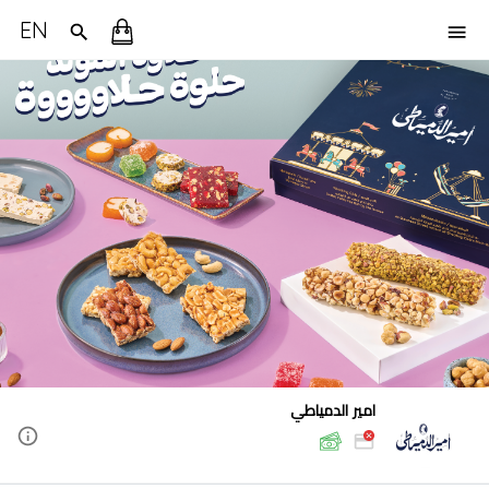
EN
امير الدمياطي