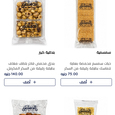
سمسمية
بندقية كبير
حبات سمسم محمصة بعناية
بندق محمص فاخر بلطف مغلف
تتماسك بطبقة رقيقة من السكر
بطبقة رقيقة من السكر المكرمل،
المكرمل، لتقدم طعم السمسم
يجمع بين النكهة الغنية ناتي
75.00 جنيه
140.00 جنيه
المميز وقرمشتة التي ارتبطت ببهجة
والقرمشة الراقية المرضية في
أضف
أضف
المولد عبر الأجيال.
حلوى شرقية أنيقه بطابع مميز.