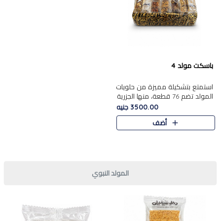
باسكت مولد 4
استمتع بتشكيلة مميزة من حلويات
المولد تضم 76 قطعة، منها الجزرية
بالفول والبندق، علي بابا
3500.00 جنيه
بالمكسرات.......
أضف
المولد النبوي