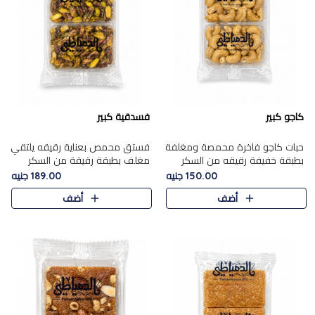
كاجو كبير
فسدقية كبير
حبات كاجو فاخرة محمصة ومغلفة
فستق محمص بعناية رقيقه يلتقي
بطبقة خفيفة رقيقه من السكر
مغلف بطبقة رقيقة من السكر
المكرمل، تجمع بين توازن النعومة
المكرمل، ليقدم مذاقًا فاخرًا حلوي
150.00 جنيه
189.00 جنيه
زبدية غنية فاخرة والقرمشة
شرقية فاخرة ونكهة غنية ناتي تميز
أضف
أضف
المرضية في حلوى شرقية بطاب..
كل قطعة و قوام هش