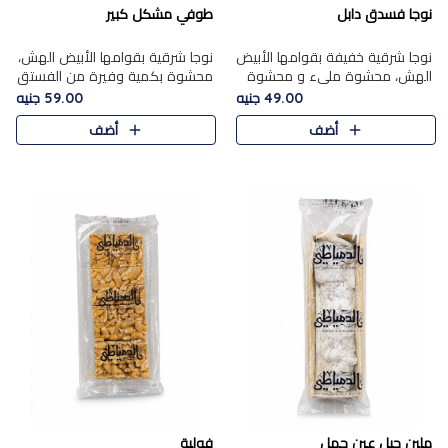
نوجا فسدق دابل
طوفي مشكل كبير
نوجا شرقية خفيفة بقوامها الأبيض
نوجا شرقية بقوامها الأبيض الهش،
الهش، محشوة مليء و محشوة
محشوة بكمية وفيرة من الفستق
بـكمية وفيرة من الفستق الفاخر
الفاخر لتمنحك نكهة غنية وقرمشة
49.00 جنيه
59.00 جنيه
لتمنحك نكهة مكسرات غنية
مميزة في كل قطعة، لتجربة تجمع
أضف
أضف
وقرمشة مميزة في كل قطعة و
بين الفخامة والمذاق..
قضم..
ملبن حبل عين جمل
فولية