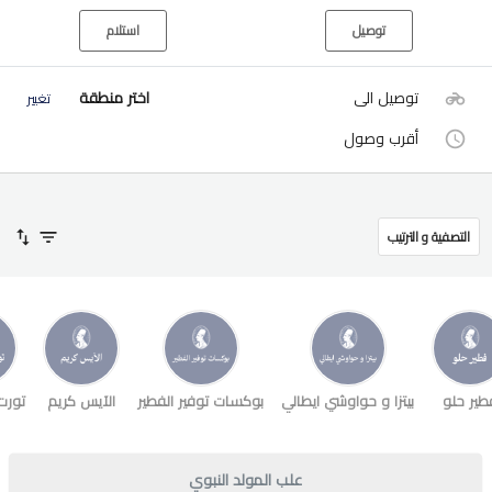
توصيل
استلام
توصيل الى
اختر منطقة
تغيير
أقرب وصول
التصفية و الترتيب
طير حلو
بيتزا و حواوشي ايطالي
بوكسات توفير الفطير
الآيس كريم
تورت
علب المولد النبوي