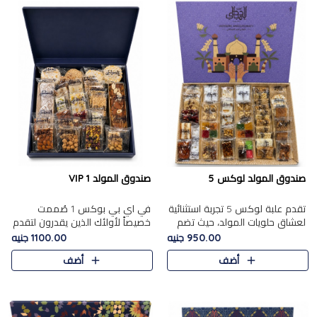
صندوق المولد لوكس 5
صندوق المولد VIP 1
تقدم علبة لوكس 5 تجربة استثنائية
في اي بي بوكس 1 صُممت
لعشاق حلويات المولد، حيث تضم
خصيصاً لأولئك الذين يقدرون لتقدم
42 قطعة من تشكيلة فاخرة تجمع
تجربة استثنائية بوكس تجمع بين
950.00 جنيه
1100.00 جنيه
بين أشهر الأصناف التقليدية وأصناف
أفخر حلويات المولد المصري مع
أضف
أضف
مميزة مختارة بع..
تشكيلة مختارة من الأصناف ..