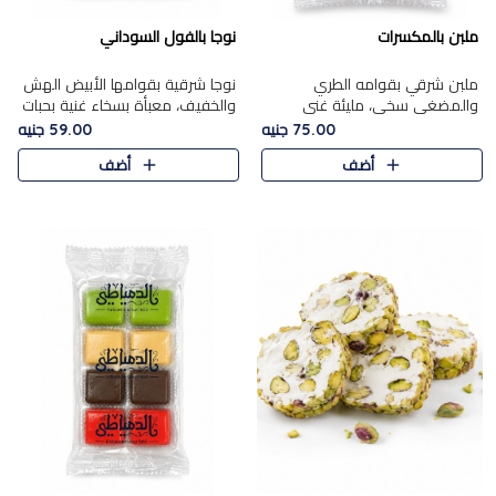
ملبن بالمكسرات
نوجا بالفول السوداني
ملبن شرقي بقوامه الطري
نوجا شرقية بقوامها الأبيض الهش
والمضغي سخي، مليئة غني
والخفيف، معبأة بسخاء غنية بحبات
بتشكيلة فاخرة من المكسرات
الفول السوداني المحمص التي
75.00 جنيه
59.00 جنيه
مشكلة المختارة التي تقدم تضيف
يقدم تضيف قرمشة مميزة مرضية
أضف
أضف
قرمشة مميزة مرضية ونكهة
وتوازنًا رائعًا مع حلا..
مكسرات غنية ف..