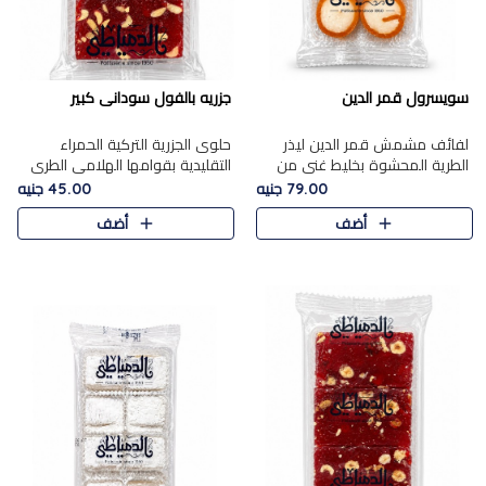
سويسرول قمر الدين
جزريه بالفول سودانى كبير
لفائف مشمش قمر الدين ليذر
حلوى الجزرية التركية الحمراء
الطرية المحشوة بخليط غني من
التقليدية بقوامها الهلامي الطري
جوز الهند الأبيض والمكسرات
ولونها الأحمر المميز، محشوة
79.00 جنيه
45.00 جنيه
الفاخرة، يقدم المذاق الحلو
بسخاء بالفول السوداني المحمص
أضف
أضف
الطبيعي لقمر الدين و تجمع بين
لتمنحك توازنًا رائعًا ..
حل..