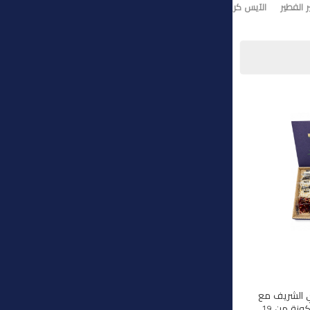
 الفطير
الآيس كريم
تورت ايس كريم
وي الشريف مع
هذه المجموعة الفاخرة المكونة من 19