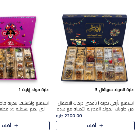
علبة المولد سبيشال 3
علبة مولد إيليت 1
استمتع بأرقى تجربة ا بأقصى درجات الاحتفال
استمتع واكتشف بتجربة فاخر
من حلويات المولد المصريه الأصيلة مع هذه
1 التي تضم 
الفخامة مع علبة سبيشال 3 التي تضم 56
حلويات المولد المصري الأص
2200.00 جنيه
قطعة من تشكيلة استثن..
بشكل جميل في علبة أنيقة ،
أضف
أضف