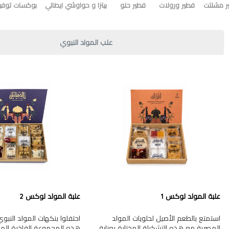
ر مشلتت
فطير ورولات
فطير حلو
بيتزا و حواوشي ايطالي
بوكسات توفير
علب المولد النبوي
علبة المولد لوكس 1
علبة المولد لوكس 2
استمتع بالطعم الأصيل لحلويات المولد
احتفلوا بنكهات المولد النب
المصرية مع هذه التشكيلة المختارة بعناية