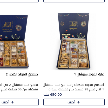
علبة المولد سبيشال 1
صندوق المولد الخاص 2
استمتع بتجربة تشكيلة راقية مع علبة سبيشال
تجمع علبة سب
1 التي تضم 28 قطعة من تشكيلة مختارة
ت
بعناية من أفخر حلويات المولد المصرية
المولد الشرقية. تحتوي العلبة
650.00 جنيه
الأصلية الشرقية. تحتوي ال..
بالفول، والجزرية بالبن..
أضف
أضف