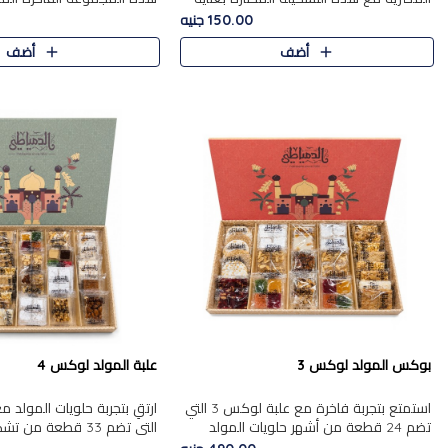
من 9 قطع. تتضمن التشكيلة جوزرية مع
قطعة، والتي تم اختيارها بعناية
150.00 جنيه
فول،ملبان سادة، ملبان
تشكيلة واسعة من الحلويات ا
أضف
أضف
المفضلة. تشمل المجموعة ...
بوكس المولد لوكس 3
علبة المولد لوكس 4
استمتع بتجربة فاخرة مع علبة لوكس 3 التي
تضم 24 قطعة من أشهر حلويات المولد
التي تضم 33 قطعة من
الشرقية المختارة بعناية. تحتوي التشكيلة على
ومتنوعة من أشهر الأصناف ا