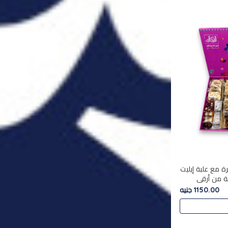
ة مع علبة إيليت
تشكليه 35 قطعة من أرقى
يلة ,معروضة
1150.00 جنيه
 في..