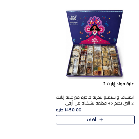
علبة مولد إيليت 2
اكتشف واستمتع بتجربة فاخرة مع علبة إيليت
2 التي تضم 43 قطعة تشكيلة من أرقى
حلويات المولد الشرقية المصرية الأصيلة
1450.00 جنيه
,معروضة بشكل جميل في علبة أ..
أضف