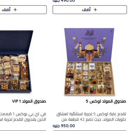
490.00 جنيه
الجزرية بالفول، والملب..
العلبة على الجزرية بالفول،..
أضف
أضف
صندوق المولد لوكس 5
صندوق المولد VIP 1
تقدم علبة لوكس 5 تجربة استثنائية لعشاق
في اي بي بوك
حلويات المولد، حيث تضم 42 قطعة من
الذين يقدرون لتقدم تجربة ا
تشكيلة فاخرة تجمع بين أشهر الأصناف
تجمع بين أفخر حلويات المو
950.00 جنيه
التقليدية وأصناف مميزة مختارة بع..
تشكيلة مختارة من الأصناف .