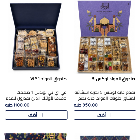
صندوق المولد لوكس 5
صندوق المولد VIP 1
تقدم علبة لوكس 5 تجربة استثنائية
في اي بي بوكس 1 صُممت
لعشاق حلويات المولد، حيث تضم
خصيصاً لأولئك الذين يقدرون لتقدم
42 قطعة من تشكيلة فاخرة تجمع
تجربة استثنائية بوكس تجمع بين
950.00 جنيه
1100.00 جنيه
بين أشهر الأصناف التقليدية وأصناف
أفخر حلويات المولد المصري مع
أضف
أضف
مميزة مختارة بع..
تشكيلة مختارة من الأصناف ..