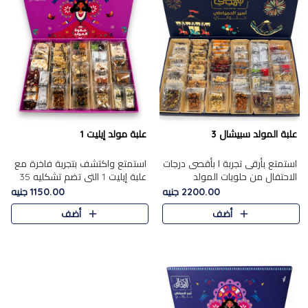
علبة المولد سبيشال 3
علبة مولد إيليت 1
استمتع بأرقى تجربة ا بأقصى درجات
استمتع واكتشف بتجربة فاخرة مع
الاحتفال من حلويات المولد
علبة إيليت 1 التي تضم تشكليه 35
المصريه الأصيلة مع هذه الفخامة
قطعة من أرقى حلويات المولد
2200.00 جنيه
1150.00 جنيه
مع علبة سبيشال 3 التي تضم 56
المصري الأصيلة ,معروضة بشكل
أضف
أضف
قطعة من تشكيلة استثن..
جميل في علبة أنيقة ، في..