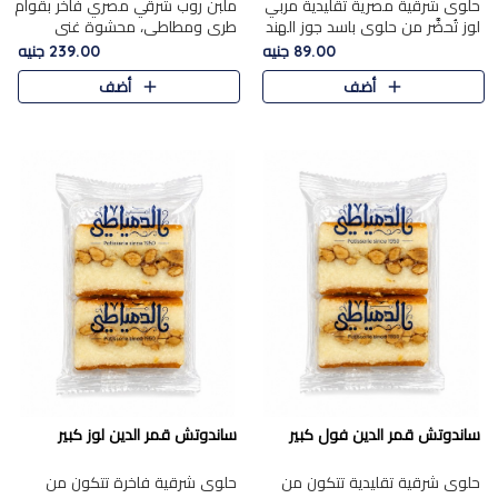
حلوى شرقية مصرية تقليدية مربي
ملبن روب شرقي مصري فاخر بقوام
لوز تُحضَّر من حلوى باسد جوز الهند
طري ومطاطي، محشوة غني
بقوام طري ومذاق غني، وتُزين
بسخاء بقطع عين الجمل واللوز
89.00 جنيه
239.00 جنيه
وتغطاه بقطع اللوز الفاخر التي
الفاخر التي تضيف قرمشة مميزة
أضف
أضف
تضيف لمسة مميزة م..
ومرضية ونكهة ناتي غنية في كل
قض..
ساندوتش قمر الدين فول كبير
ساندوتش قمر الدين لوز كبير
حلوى شرقية تقليدية تتكون من
حلوى شرقية فاخرة تتكون من