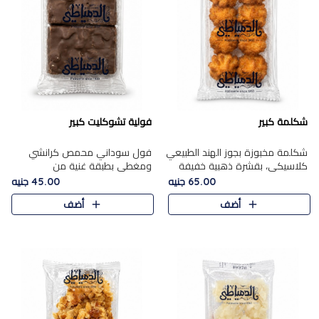
شكلمة كبير
فولية تشوكليت كبير
شكلمة مخبوزة بجوز الهند الطبيعي
فول سوداني محمص كرانشي
كلاسيكي، بقشرة ذهبية خفيفة
ومغطى بطبقة غنية من
وقلب طري رطب يذوب في الفم،
الشوكولاتة، يجمع بين طعم
65.00 جنيه
45.00 جنيه
تمنحك المذاق الشرقي الحلو الأصيل
القرمشة الأصيلة الكلاسكيكية
أضف
أضف
التقليدي في كل لقمة.
التقليدية للفول السوداني وحلاوة
الشوكولاتة ا..