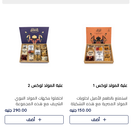
علبة المولد لوكس 1
علبة المولد لوكس 2
استمتع بالطعم الأصيل لحلويات
احتفلوا بنكهات المولد النبوي
المولد المصرية مع هذه التشكيلة
الشريف مع هذه المجموعة
المختارة بعناية من 9 قطع. تتضمن
الفاخرة المكونة من 19 قطعة،
150.00 جنيه
290.00 جنيه
التشكيلة جوزرية مع فول،ملبان
والتي تم اختيارها بعناية فائقة لتُبرز
أضف
أضف
سادة، ملبان
تشكيلة واسعة من الحلويات
التقليدية المفضلة. تشمل
المجموعة .....