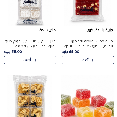
جزرية بالبندق كبير
ملبن سادة
جزرية حمراء تقليدية بقوامها
ملبن شرقي كلاسيكي بقوام طريو
الهلامي الطري، غنية بحبات البندق
رقيق يذوب مع كل قضمة،
الفاخرة التي تضيف قرمشة راقية
مغطى بطبقة ناعمة من السكر
65.00 جنيه
55.00 جنيه
إلى قوامها الناعم، لتقدم مزيجًا
البودرة ليقدم المذاق الأصيل الذي
أضف
أضف
متوازنًا من النكه..
ارتبط بحلويات المولد التقليدي..