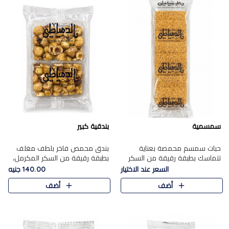
سمسمية
بندقية كبير
حبات سمسم محمصة بعناية
بندق محمص فاخر بلطف مغلف
تتماسك بطبقة رقيقة من السكر
بطبقة رقيقة من السكر المكرمل،
المكرمل، لتقدم طعم السمسم
يجمع بين النكهة الغنية ناتي
السعر عند الاختيار
140.00 جنيه
المميز وقرمشتة التي ارتبطت ببهجة
والقرمشة الراقية المرضية في
أضف
أضف
المولد عبر الأجيال.
حلوى شرقية أنيقه بطابع مميز.