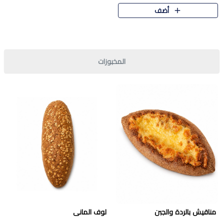
قرمشة مميزة ونكهة غنية في كل
أضف
قطعة. تجمع بين المذاق..
المخبوزات
مناقيش بالردة والجبن
لوف المانى