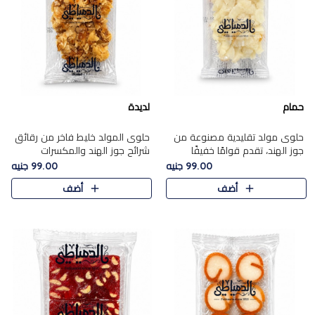
حمام
لديدة
حلوى مولد تقليدية مصنوعة من
حلوى المولد خليط فاخر من رقائق
جوز الهند، تقدم قوامًا خفيفًا
شرائح جوز الهند والمكسرات
ونكهة شرقية أصيلة تجسد روح
المحمصة، متماسك بشراب حلاوة
99.00 جنيه
99.00 جنيه
الـموسم الأعياد.
الكراميل الخفيفة ليمنحك قرمشة
أضف
أضف
غنية ومذاقًا شرقيًا أصيلً..