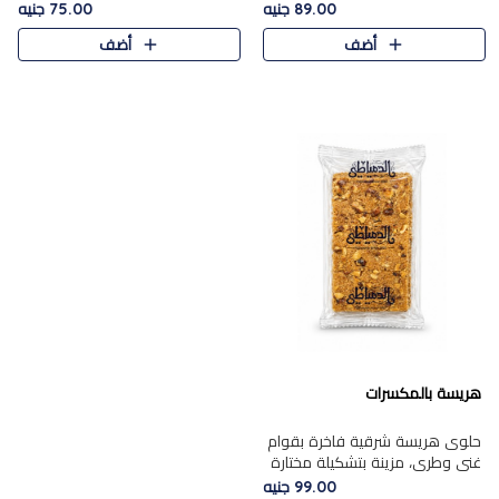
featuring a soft, creamy
creamy texture paired with a
89.00 جنيه
75.00 جنيه
texture and the distinctive
rich layer of premium
أضف
أضف
flavor of roasted hazelnuts.
chocolate and the distinctive
Smoo..
flav..
هريسة بالمكسرات
حلوى هريسة شرقية فاخرة بقوام
غني وطري، مزينة بتشكيلة مختارة
من المكسرات الفاخرة التي تضيف
99.00 جنيه