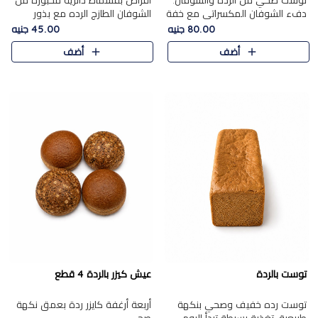
توست صحي من الرده والشوفان.
أقراص بقسماط دائرية مخبوزة من
دفء الشوفان المكسراتي مع خفة
الشوفان الطازج الرده مع بذور
الرده في كل شريحة.
مختارة. قرمشة الحبوب والبذور،
80.00 جنيه
45.00 جنيه
بداية صحية لكل صباح.
أضف
أضف
توست بالردة
عيش كيزر بالردة 4 قطع
توست رده خفيف وصحي بنكهة
أربعة أرغفة كايزر ردة بعمق نكهة