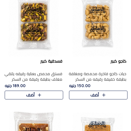
كاجو كبير
فسدقية كبير
حبات كاجو فاخرة محمصة ومغلفة
فستق محمص بعناية رقيقه يلتقي
بطبقة خفيفة رقيقه من السكر
مغلف بطبقة رقيقة من السكر
المكرمل، تجمع بين توازن النعومة
المكرمل، ليقدم مذاقًا فاخرًا حلوي
150.00 جنيه
189.00 جنيه
زبدية غنية فاخرة والقرمشة
شرقية فاخرة ونكهة غنية ناتي تميز
أضف
أضف
المرضية في حلوى شرقية بطاب..
كل قطعة و قوام هش