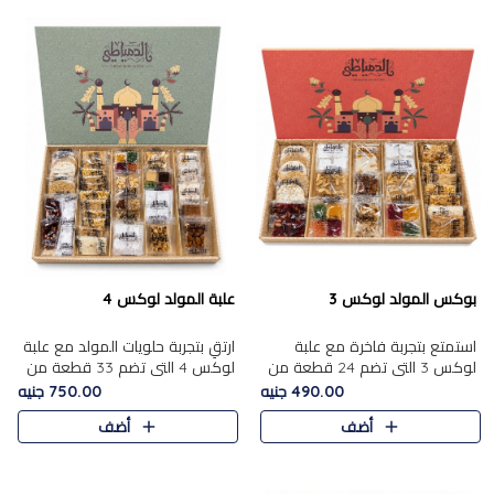
بوكس المولد لوكس 3
علبة المولد لوكس 4
استمتع بتجربة فاخرة مع علبة
ارتقِ بتجربة حلويات المولد مع علبة
لوكس 3 التي تضم 24 قطعة من
لوكس 4 التي تضم 33 قطعة من
أشهر حلويات المولد الشرقية
تشكيلة فاخرة ومتنوعة من أشهر
490.00 جنيه
750.00 جنيه
المختارة بعناية. تحتوي التشكيلة
الأصناف الشرقية. تحتوي العلبة على
أضف
أضف
على الجزرية بالفول، والملب..
الجزرية بالفول،..