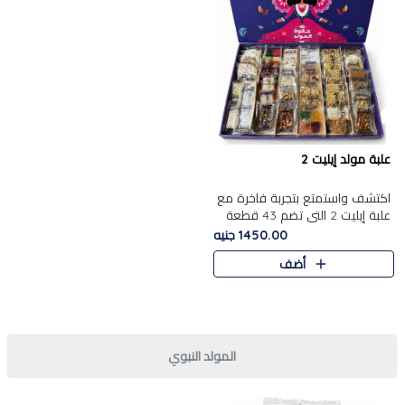
علبة مولد إيليت 2
اكتشف واستمتع بتجربة فاخرة مع
علبة إيليت 2 التي تضم 43 قطعة
تشكيلة من أرقى حلويات المولد
1450.00 جنيه
الشرقية المصرية الأصيلة ,معروضة
أضف
بشكل جميل في علبة أ..
المولد النبوي