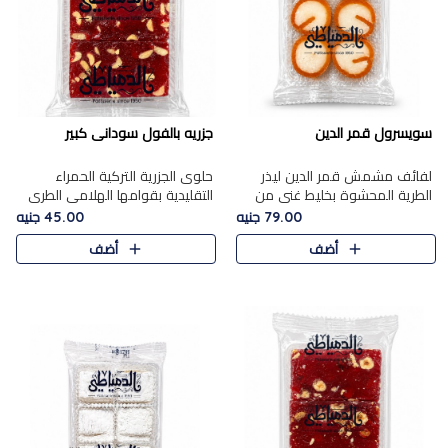
سويسرول قمر الدين
جزريه بالفول سودانى كبير
لفائف مشمش قمر الدين ليذر
حلوى الجزرية التركية الحمراء
الطرية المحشوة بخليط غني من
التقليدية بقوامها الهلامي الطري
جوز الهند الأبيض والمكسرات
ولونها الأحمر المميز، محشوة
79.00 جنيه
45.00 جنيه
الفاخرة، يقدم المذاق الحلو
بسخاء بالفول السوداني المحمص
أضف
أضف
الطبيعي لقمر الدين و تجمع بين
لتمنحك توازنًا رائعًا ..
حل..