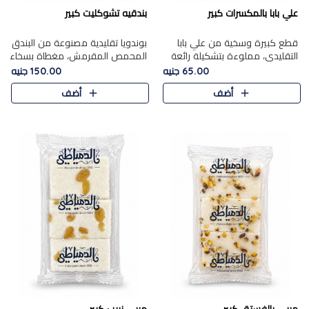
علي بابا بالمكسرات كبير
بندقيه تشوكليت كبير
قطع كبيرة وسخية من علي بابا
بوندويا تقليدية مصنوعة من البندق
التقليدي، مملوءة بتشكيلة رائعة
المحمص المقرمش، مغطاة بسخاء
من المكسرات المحمصة المحمرة.
بشوكولاتة فاخرة غنية لتحقيق
65.00 جنيه
150.00 جنيه
التوازن المثالي بين قوام القرمشة
أضف
أضف
ونكهة الشوكولاتة ا..