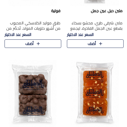
ملبن حبل عين جمل
فولية
ملبن شرقي طري، محشو بسخاء
طبق موليد الكلاسكي المحبوب
بقطع عين الجمل الفاخرة، ليجمع
من أشهر حلويات المولد، تُحضّر من
بين القوام الناعم وقرمشة الجوز
فول سوداني محمص بعناية
السعر عند الاختيار
السعر عند الاختيار
في مذاق شرقي أصيل.
ومغلف بطبقة رقيقة من السكر
أضف
أضف
المكرمل، لتمنحك قرمشة أصيلة
وم..