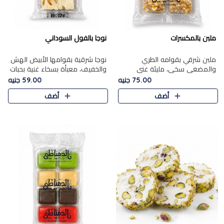
ملبن بالمكسرات
نوجا بالفول السوداني
ملبن شرقي بقوامه الطري
نوجا شرقية بقوامها الأبيض الهش
والمضغي سخي، مليئة غني
والخفيف، معبأة بسخاء غنية بحبات
بتشكيلة فاخرة من المكسرات
الفول السوداني المحمص التي
75.00 جنيه
59.00 جنيه
مشكلة المختارة التي تقدم تضيف
يقدم تضيف قرمشة مميزة مرضية
أضف
أضف
قرمشة مميزة مرضية ونكهة
وتوازنًا رائعًا مع حلا..
مكسرات غنية ف..