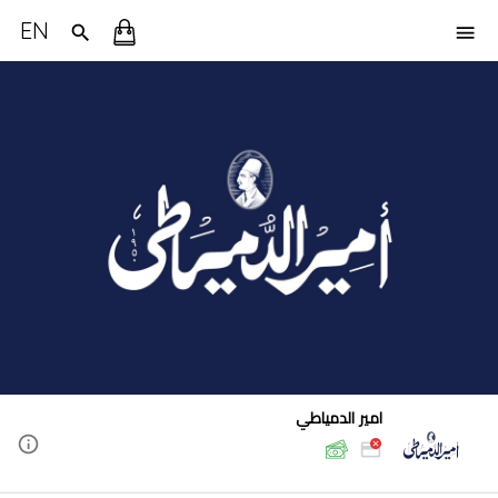
EN
امير الدمياطي