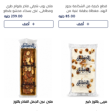
قطع كبيرة من الشكلمة بجوز
ملبن روب شرقي فاخر بقوام طري
الهند، مغطاة بطبقة غنية من
ومطاطي، غني بسخاء محشو بقطع
الشوكولاتة الفاخرة لتجمع بين
عين الجمل والبندق المحمص التي
85.00 جنيه
239.00 جنيه
القوام الطري من الداخل مركز جوز
تضيف قرمشة مميزة مُرضية
أضف
أضف
الهند المطاطي والمذاق الغن..
ونكهة جوزية غنية في كل
قضمة...
مربى باللوز كبير
ملبن عين الجمل الفاخر باللوز