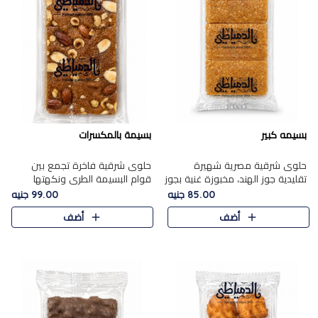
بسيمه كبير
بسيمة بالمكسرات
حلوى شرقية مصرية شهيرة
حلوى شرقية فاخرة تجمع بين
تقليدية جوز الهند، مخبوزة غنية بجوز
قوام البسيمة الطري ونكهتها
الهند، بلمسه ذهبية وتتميز بقوامها
الغنية، مزينة بتشكيلة مختارة من
85.00 جنيه
99.00 جنيه
المرمل وطعمها اللذيذ الذي يشبه
اللوز والبندق والمكسرات الفاخرة.
أضف
أضف
البسبوسة. تُخبز..
مزيج متوازن من القوام ..