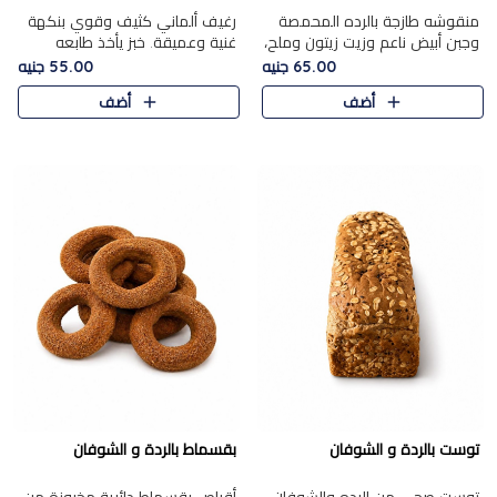
منقوشه طازجة بالرده المحمصة
رغيف ألماني كثيف وقوي بنكهة
وجبن أبيض ناعم وزيت زيتون وملح،
غنية وعميقة. خبز يأخذ طابعه
مباشرة من الفرن.الرده مع نعومة
بجدية.
65.00 جنيه
55.00 جنيه
الجبن فوق عجينة طازجة.
أضف
أضف
توست بالردة و الشوفان
بقسماط بالردة و الشوفان