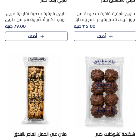
مربي بالفستق كبير
مربي زبيب كبير
حلوى شرقية فاخرة مصنوعة من
حلوى شرقية مصرية تقليدية مربى
جوز الهند، تتميز بقوام ناعم ومذاق
الزبيب الكبير تُحضَّر وتصنع من حلوي
غني، وتزين بقطع من الفستق
جوز الهند باسد بقوام طري ومذاق
115.00 جنيه
79.00 جنيه
الفاخر التي تضيف عليها قرمشة
غني، وتُزين وتغطا بحبات الزبيب
أضف
أضف
خفيفة.
الذهبي التي ..
شكلمة تشوكليت كبير
ملبن عين الجمل الفاخر بالبندق