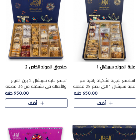
علبة المولد سبيشال 1
صندوق المولد الخاص 2
استمتع بتجربة تشكيلة راقية مع
تجمع علبة سبيشال 2 بين التنوع
علبة سبيشال 1 التي تضم 28 قطعة
والأصالة في تشكيلة من 36 قطعة
من تشكيلة مختارة بعناية من أفخر
تضم أشهر حلويات المولد الشرقية.
650.00 جنيه
950.00 جنيه
حلويات المولد المصرية الأصلية
تحتوي العلبة على الجزرية بالفول،
أضف
أضف
الشرقية. تحتوي ال..
والجزرية بالبن..