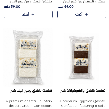
طبقتين ناعمتين من قمر الدين
طبقتين ناعمتين من قمر الدين
الفاخر، تتوسطهما حشوة غنية من
الفاخر، تتوسطهما حشوة غنية من
69.00 جنيه
59.00 جنيه
الفول السوداني المحمص، لتجمع
اللوز المحمص لتمنح مزيجًا متوازنًا
أضف
أضف
بين حلاوة المشمش الطبيعية..
من النعومة والقرمشة. ..
قشطة بالبندق والشوكولاتة كبير
قشطة بالبندق وجوز الهند كبير
A premium oriental Egyptian
A premium Egyptian Qeshta
dessert Cream Confection,
Confection featuring a soft,