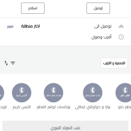
توصيل
استلام
توصيل الى
اختر منطقة
تغيير
أقرب وصول
التصفية و الترتيب
طير حلو
بيتزا و حواوشي ايطالي
بوكسات توفير الفطير
الآيس كريم
تورت
علب المولد النبوي