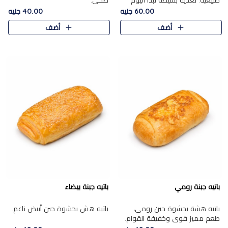
طبيعية. تغذية بسيطة تبدأ اليوم
صحي.
بشكل صحيح.
60.00 جنيه
40.00 جنيه
أضف
أضف
باتيه جبنة رومي
باتيه جبنة بيضاء
باتيه هشة بحشوة جبن رومي،
باتيه هش بحشوة جبن أبيض ناعم.
طعم مميز قوي وخفيفة القوام.