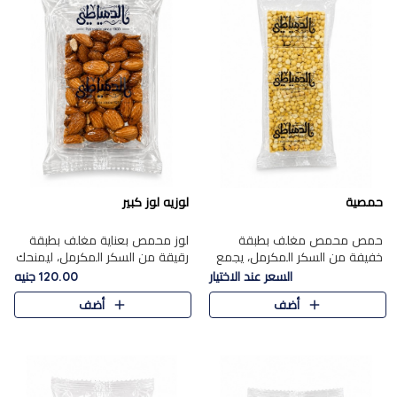
حمصية
لوزيه لوز كبير
حمص محمص مغلف بطبقة
لوز محمص بعناية مغلف بطبقة
خفيفة من السكر المكرمل، يجمع
رقيقة من السكر المكرمل، ليمنحك
بين القرمشة المميزة والطعم
قرمشة راقية ونكهة غنية تبرز
السعر عند الاختيار
120.00 جنيه
الشرقي الأصيل في واحدة من أشهر
فخامة اللوز في كل قطعة.
أضف
أضف
حلويات الموسم.