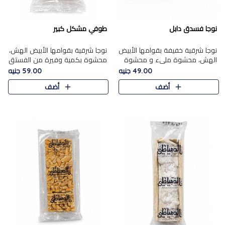
نوجا فسدق دابل
طوفي مشكل كبير
نوجا شرقية خفيفة بقوامها الأبيض
نوجا شرقية بقوامها الأبيض الهش،
الهش، محشوة مليء و محشوة
محشوة بكمية وفيرة من الفستق
بـكمية وفيرة من الفستق الفاخر
الفاخر لتمنحك نكهة غنية وقرمشة
49.00 جنيه
59.00 جنيه
لتمنحك نكهة مكسرات غنية
مميزة في كل قطعة، لتجربة تجمع
أضف
أضف
وقرمشة مميزة في كل قطعة و
بين الفخامة والمذاق..
قضم..