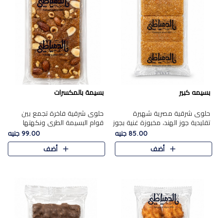
بسيمه كبير
بسيمة بالمكسرات
حلوى شرقية مصرية شهيرة
حلوى شرقية فاخرة تجمع بين
تقليدية جوز الهند، مخبوزة غنية بجوز
قوام البسيمة الطري ونكهتها
الهند، بلمسه ذهبية وتتميز بقوامها
الغنية، مزينة بتشكيلة مختارة من
85.00 جنيه
99.00 جنيه
المرمل وطعمها اللذيذ الذي يشبه
اللوز والبندق والمكسرات الفاخرة.
أضف
أضف
البسبوسة. تُخبز..
مزيج متوازن من القوام ..