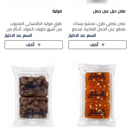
ملبن حبل عين جمل
فولية
ملبن شرقي طري، محشو بسخاء
طبق موليد الكلاسكي المحبوب
بقطع عين الجمل الفاخرة، ليجمع
من أشهر حلويات المولد، تُحضّر من
بين القوام الناعم وقرمشة الجوز
فول سوداني محمص بعناية
السعر عند الاختيار
السعر عند الاختيار
في مذاق شرقي أصيل.
ومغلف بطبقة رقيقة من السكر
أضف
أضف
المكرمل، لتمنحك قرمشة أصيلة
وم..