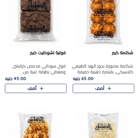
شكلمة كبير
فولية تشوكليت كبير
شكلمة مخبوزة بجوز الهند الطبيعي
فول سوداني محمص كرانشي
كلاسيكي، بقشرة ذهبية خفيفة
ومغطى بطبقة غنية من
وقلب طري رطب يذوب في الفم،
الشوكولاتة، يجمع بين طعم
65.00 جنيه
45.00 جنيه
تمنحك المذاق الشرقي الحلو الأصيل
القرمشة الأصيلة الكلاسكيكية
أضف
أضف
التقليدي في كل لقمة.
التقليدية للفول السوداني وحلاوة
الشوكولاتة ا..