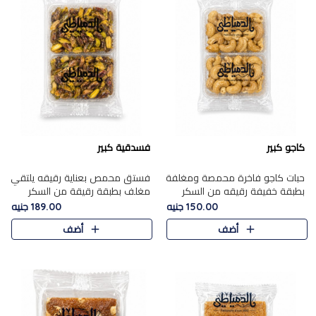
كاجو كبير
فسدقية كبير
حبات كاجو فاخرة محمصة ومغلفة
فستق محمص بعناية رقيقه يلتقي
بطبقة خفيفة رقيقه من السكر
مغلف بطبقة رقيقة من السكر
المكرمل، تجمع بين توازن النعومة
المكرمل، ليقدم مذاقًا فاخرًا حلوي
150.00 جنيه
189.00 جنيه
زبدية غنية فاخرة والقرمشة
شرقية فاخرة ونكهة غنية ناتي تميز
أضف
أضف
المرضية في حلوى شرقية بطاب..
كل قطعة و قوام هش