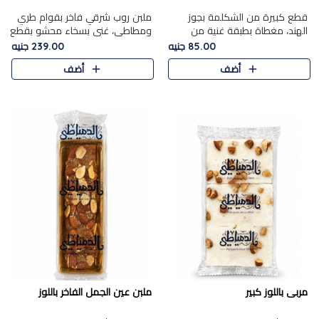
قطع كبيرة من الشكلمة بجوز
ملبن روب شرقي فاخر بقوام طري
الهند، مغطاة بطبقة غنية من
ومطاطي، غني بسخاء محشو بقطع
الشوكولاتة الفاخرة لتجمع بين
عين الجمل والبندق المحمص التي
85.00 جنيه
239.00 جنيه
القوام الطري من الداخل مركز جوز
تضيف قرمشة مميزة مُرضية
أضف
أضف
الهند المطاطي والمذاق الغن..
ونكهة جوزية غنية في كل
قضمة...
مربى باللوز كبير
ملبن عين الجمل الفاخر باللوز