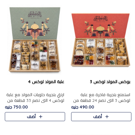
بوكس المولد لوكس 3
علبة المولد لوكس 4
استمتع بتجربة فاخرة مع علبة
ارتقِ بتجربة حلويات المولد مع علبة
لوكس 3 التي تضم 24 قطعة من
لوكس 4 التي تضم 33 قطعة من
أشهر حلويات المولد الشرقية
تشكيلة فاخرة ومتنوعة من أشهر
490.00 جنيه
750.00 جنيه
المختارة بعناية. تحتوي التشكيلة
الأصناف الشرقية. تحتوي العلبة على
أضف
أضف
على الجزرية بالفول، والملب..
الجزرية بالفول،..