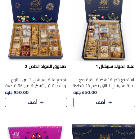
علبة المولد سبيشال 1
صندوق المولد الخاص 2
استمتع بتجربة تشكيلة راقية مع
تجمع علبة سبيشال 2 بين التنوع
علبة سبيشال 1 التي تضم 28 قطعة
والأصالة في تشكيلة من 36 قطعة
من تشكيلة مختارة بعناية من أفخر
تضم أشهر حلويات المولد الشرقية.
650.00 جنيه
950.00 جنيه
حلويات المولد المصرية الأصلية
تحتوي العلبة على الجزرية بالفول،
أضف
أضف
الشرقية. تحتوي ال..
والجزرية بالبن..