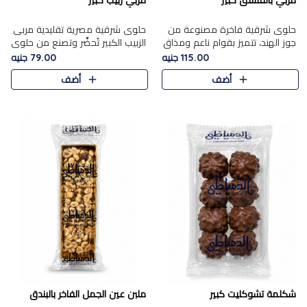
مربي بالفستق كبير
مربي زبيب كبير
حلوى شرقية فاخرة مصنوعة من
حلوى شرقية مصرية تقليدية مربى
جوز الهند، تتميز بقوام ناعم ومذاق
الزبيب الكبير تُحضَّر وتصنع من حلوي
غني، وتزين بقطع من الفستق
جوز الهند باسد بقوام طري ومذاق
115.00 جنيه
79.00 جنيه
الفاخر التي تضيف عليها قرمشة
غني، وتُزين وتغطا بحبات الزبيب
أضف
أضف
خفيفة.
الذهبي التي ..
شكلمة تشوكليت كبير
ملبن عين الجمل الفاخر بالبندق