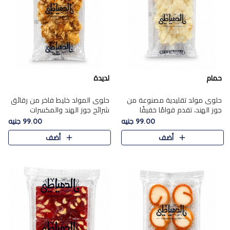
حمام
لديدة
حلوى مولد تقليدية مصنوعة من
حلوى المولد خليط فاخر من رقائق
جوز الهند، تقدم قوامًا خفيفًا
شرائح جوز الهند والمكسرات
ونكهة شرقية أصيلة تجسد روح
المحمصة، متماسك بشراب حلاوة
99.00 جنيه
99.00 جنيه
الـموسم الأعياد.
الكراميل الخفيفة ليمنحك قرمشة
أضف
أضف
غنية ومذاقًا شرقيًا أصيلً..