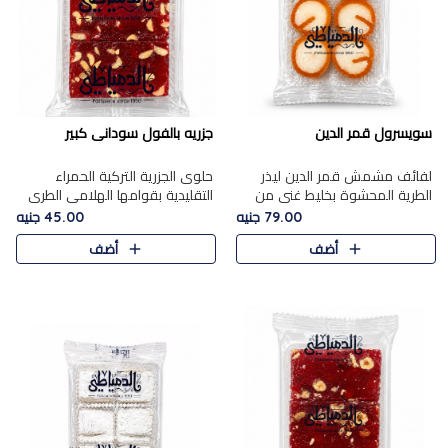
سويسرول قمر الدين
جزريه بالفول سودانى كبير
لفائف مشمش قمر الدين ليذر
حلوى الجزرية التركية الحمراء
الطرية المحشوة بخليط غني من
التقليدية بقوامها الهلامي الطري
جوز الهند الأبيض والمكسرات
ولونها الأحمر المميز، محشوة
79.00 جنيه
45.00 جنيه
الفاخرة، يقدم المذاق الحلو
بسخاء بالفول السوداني المحمص
أضف
أضف
الطبيعي لقمر الدين و تجمع بين
لتمنحك توازنًا رائعًا ..
حل..