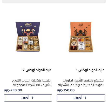
علبة المولد لوكس 1
علبة المولد لوكس 2
استمتع بالطعم الأصيل لحلويات
احتفلوا بنكهات المولد النبوي
المولد المصرية مع هذه التشكيلة
الشريف مع هذه المجموعة
المختارة بعناية من 9 قطع. تتضمن
الفاخرة المكونة من 19 قطعة،
150.00 جنيه
290.00 جنيه
التشكيلة جوزرية مع فول،ملبان
والتي تم اختيارها بعناية فائقة لتُبرز
أضف
أضف
سادة، ملبان
تشكيلة واسعة من الحلويات
التقليدية المفضلة. تشمل
المجموعة .....