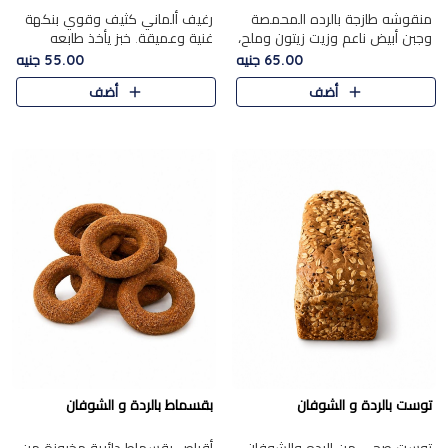
منقوشه طازجة بالرده المحمصة
رغيف ألماني كثيف وقوي بنكهة
وجبن أبيض ناعم وزيت زيتون وملح،
غنية وعميقة. خبز يأخذ طابعه
مباشرة من الفرن.الرده مع نعومة
بجدية.
65.00 جنيه
55.00 جنيه
الجبن فوق عجينة طازجة.
أضف
أضف
توست بالردة و الشوفان
بقسماط بالردة و الشوفان