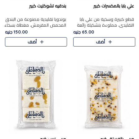
علي بابا بالمكسرات كبير
بندقيه تشوكليت كبير
قطع كبيرة وسخية من علي بابا
بوندويا تقليدية مصنوعة من البندق
التقليدي، مملوءة بتشكيلة رائعة
المحمص المقرمش، مغطاة بسخاء
من المكسرات المحمصة المحمرة.
بشوكولاتة فاخرة غنية لتحقيق
65.00 جنيه
150.00 جنيه
التوازن المثالي بين قوام القرمشة
أضف
أضف
ونكهة الشوكولاتة ا..