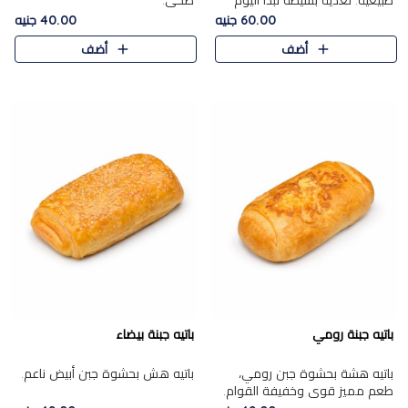
طبيعية. تغذية بسيطة تبدأ اليوم
صحي.
بشكل صحيح.
60.00 جنيه
40.00 جنيه
أضف
أضف
باتيه جبنة رومي
باتيه جبنة بيضاء
باتيه هشة بحشوة جبن رومي،
باتيه هش بحشوة جبن أبيض ناعم.
طعم مميز قوي وخفيفة القوام.