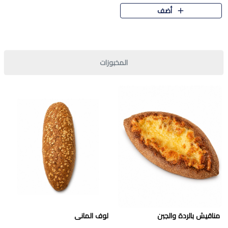
قرمشة مميزة ونكهة غنية في كل
أضف
قطعة. تجمع بين المذاق..
المخبوزات
مناقيش بالردة والجبن
لوف المانى