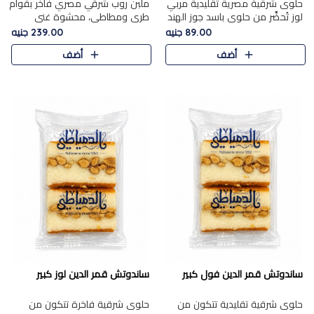
حلوى شرقية مصرية تقليدية مربي
ملبن روب شرقي مصري فاخر بقوام
لوز تُحضَّر من حلوى باسد جوز الهند
طري ومطاطي، محشوة غني
بقوام طري ومذاق غني، وتُزين
بسخاء بقطع عين الجمل واللوز
89.00 جنيه
239.00 جنيه
وتغطاه بقطع اللوز الفاخر التي
الفاخر التي تضيف قرمشة مميزة
أضف
أضف
تضيف لمسة مميزة م..
ومرضية ونكهة ناتي غنية في كل
قض..
ساندوتش قمر الدين فول كبير
ساندوتش قمر الدين لوز كبير
حلوى شرقية تقليدية تتكون من
حلوى شرقية فاخرة تتكون من