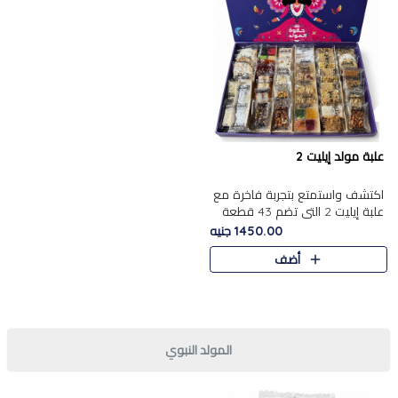
علبة مولد إيليت 2
اكتشف واستمتع بتجربة فاخرة مع
علبة إيليت 2 التي تضم 43 قطعة
تشكيلة من أرقى حلويات المولد
1450.00 جنيه
الشرقية المصرية الأصيلة ,معروضة
أضف
بشكل جميل في علبة أ..
المولد النبوي