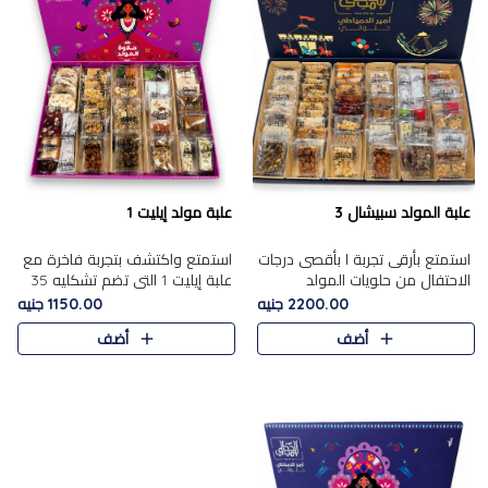
علبة المولد سبيشال 3
علبة مولد إيليت 1
استمتع بأرقى تجربة ا بأقصى درجات
استمتع واكتشف بتجربة فاخرة مع
الاحتفال من حلويات المولد
علبة إيليت 1 التي تضم تشكليه 35
المصريه الأصيلة مع هذه الفخامة
قطعة من أرقى حلويات المولد
2200.00 جنيه
1150.00 جنيه
مع علبة سبيشال 3 التي تضم 56
المصري الأصيلة ,معروضة بشكل
أضف
أضف
قطعة من تشكيلة استثن..
جميل في علبة أنيقة ، في..