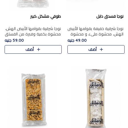
نوجا فسدق دابل
طوفي مشكل كبير
نوجا شرقية خفيفة بقوامها الأبيض
نوجا شرقية بقوامها الأبيض الهش،
الهش، محشوة مليء و محشوة
محشوة بكمية وفيرة من الفستق
بـكمية وفيرة من الفستق الفاخر
الفاخر لتمنحك نكهة غنية وقرمشة
49.00 جنيه
59.00 جنيه
لتمنحك نكهة مكسرات غنية
مميزة في كل قطعة، لتجربة تجمع
أضف
أضف
وقرمشة مميزة في كل قطعة و
بين الفخامة والمذاق..
قضم..