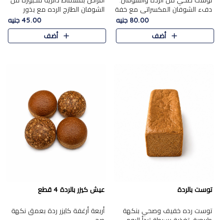
توست صحي من الرده والشوفان.
أقراص بقسماط دائرية مخبوزة من
دفء الشوفان المكسراتي مع خفة
الشوفان الطازج الرده مع بذور
الرده في كل شريحة.
مختارة. قرمشة الحبوب والبذور،
80.00 جنيه
45.00 جنيه
بداية صحية لكل صباح.
أضف
أضف
توست بالردة
عيش كيزر بالردة 4 قطع
توست رده خفيف وصحي بنكهة
أربعة أرغفة كايزر ردة بعمق نكهة