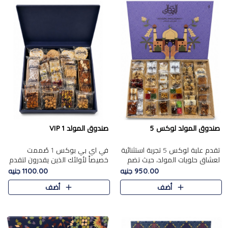
صندوق المولد لوكس 5
صندوق المولد VIP 1
تقدم علبة لوكس 5 تجربة استثنائية
في اي بي بوكس 1 صُممت
لعشاق حلويات المولد، حيث تضم
خصيصاً لأولئك الذين يقدرون لتقدم
42 قطعة من تشكيلة فاخرة تجمع
تجربة استثنائية بوكس تجمع بين
950.00 جنيه
1100.00 جنيه
بين أشهر الأصناف التقليدية وأصناف
أفخر حلويات المولد المصري مع
أضف
أضف
مميزة مختارة بع..
تشكيلة مختارة من الأصناف ..