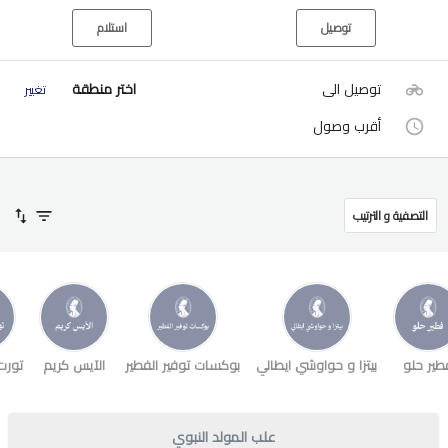
توصيل
استلام
توصيل الى
اختر منطقة
تغيير
أقرب وصول
التصفية و الترتيب
طير حلو
بيتزا و حواوشي ايطالي
بوكسات توفير الفطير
الآيس كريم
تورت
علب المولد النبوي