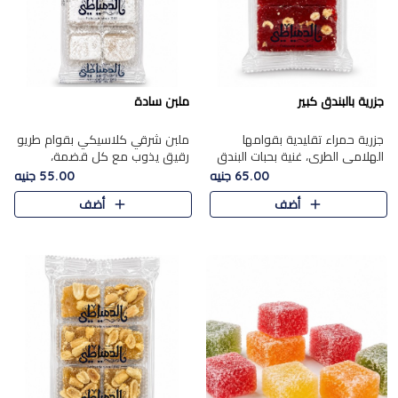
جزرية بالبندق كبير
ملبن سادة
جزرية حمراء تقليدية بقوامها
ملبن شرقي كلاسيكي بقوام طريو
الهلامي الطري، غنية بحبات البندق
رقيق يذوب مع كل قضمة،
الفاخرة التي تضيف قرمشة راقية
مغطى بطبقة ناعمة من السكر
65.00 جنيه
55.00 جنيه
إلى قوامها الناعم، لتقدم مزيجًا
البودرة ليقدم المذاق الأصيل الذي
أضف
أضف
متوازنًا من النكه..
ارتبط بحلويات المولد التقليدي..