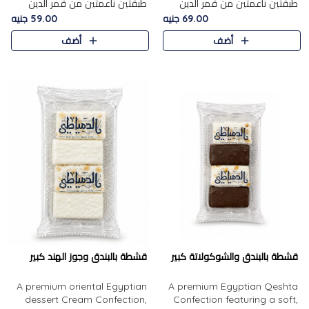
طبقتين ناعمتين من قمر الدين
طبقتين ناعمتين من قمر الدين
الفاخر، تتوسطهما حشوة غنية من
الفاخر، تتوسطهما حشوة غنية من
69.00 جنيه
59.00 جنيه
الفول السوداني المحمص، لتجمع
اللوز المحمص لتمنح مزيجًا متوازنًا
أضف
أضف
بين حلاوة المشمش الطبيعية..
من النعومة والقرمشة. ..
قشطة بالبندق والشوكولاتة كبير
قشطة بالبندق وجوز الهند كبير
A premium oriental Egyptian
A premium Egyptian Qeshta
dessert Cream Confection,
Confection featuring a soft,