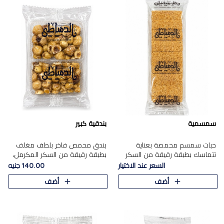
سمسمية
بندقية كبير
حبات سمسم محمصة بعناية
بندق محمص فاخر بلطف مغلف
تتماسك بطبقة رقيقة من السكر
بطبقة رقيقة من السكر المكرمل،
المكرمل، لتقدم طعم السمسم
يجمع بين النكهة الغنية ناتي
السعر عند الاختيار
140.00 جنيه
المميز وقرمشتة التي ارتبطت ببهجة
والقرمشة الراقية المرضية في
أضف
أضف
المولد عبر الأجيال.
حلوى شرقية أنيقه بطابع مميز.