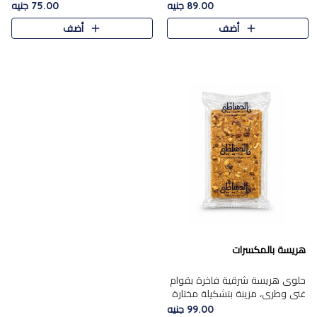
featuring a soft, creamy
creamy texture paired with a
89.00 جنيه
75.00 جنيه
texture and the distinctive
rich layer of premium
أضف
أضف
flavor of roasted hazelnuts.
chocolate and the distinctive
Smoo..
flav..
هريسة بالمكسرات
حلوى هريسة شرقية فاخرة بقوام
غني وطري، مزينة بتشكيلة مختارة
من المكسرات الفاخرة التي تضيف
99.00 جنيه