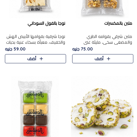
ملبن بالمكسرات
نوجا بالفول السوداني
ملبن شرقي بقوامه الطري
نوجا شرقية بقوامها الأبيض الهش
والمضغي سخي، مليئة غني
والخفيف، معبأة بسخاء غنية بحبات
بتشكيلة فاخرة من المكسرات
الفول السوداني المحمص التي
75.00 جنيه
59.00 جنيه
مشكلة المختارة التي تقدم تضيف
يقدم تضيف قرمشة مميزة مرضية
أضف
أضف
قرمشة مميزة مرضية ونكهة
وتوازنًا رائعًا مع حلا..
مكسرات غنية ف..