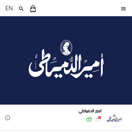
EN
امير الدمياطي