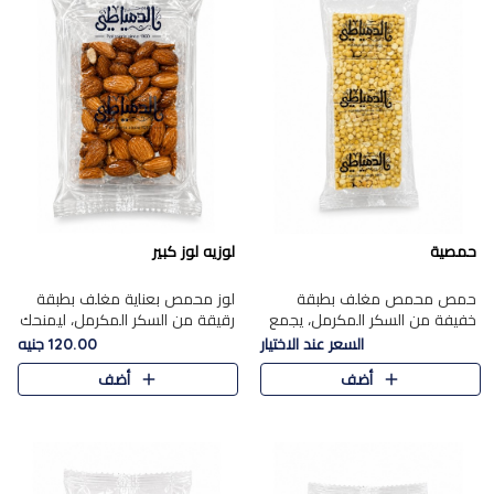
حمصية
لوزيه لوز كبير
حمص محمص مغلف بطبقة
لوز محمص بعناية مغلف بطبقة
خفيفة من السكر المكرمل، يجمع
رقيقة من السكر المكرمل، ليمنحك
بين القرمشة المميزة والطعم
قرمشة راقية ونكهة غنية تبرز
السعر عند الاختيار
120.00 جنيه
الشرقي الأصيل في واحدة من أشهر
فخامة اللوز في كل قطعة.
أضف
أضف
حلويات الموسم.