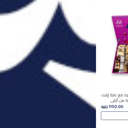
ة مع علبة إيليت
تشكليه 35 قطعة من أرقى
يلة ,معروضة
1150.00 جنيه
 في..