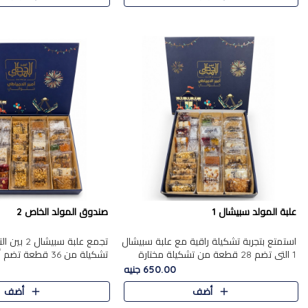
علبة المولد سبيشال 1
صندوق المولد الخاص 2
استمتع بتجربة تشكيلة راقية مع علبة سبيشال
تجمع علبة سب
1 التي تضم 28 قطعة من تشكيلة مختارة
ت
بعناية من أفخر حلويات المولد المصرية
المولد الشرقية. تحتوي العلبة
650.00 جنيه
الأصلية الشرقية. تحتوي ال..
بالفول، والجزرية بالبن..
أضف
أضف