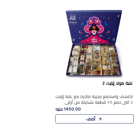
علبة مولد إيليت 2
اكتشف واستمتع بتجربة فاخرة مع علبة إيليت
2 التي تضم 43 قطعة تشكيلة من أرقى
حلويات المولد الشرقية المصرية الأصيلة
1450.00 جنيه
,معروضة بشكل جميل في علبة أ..
أضف