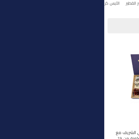
 الفطير
الآيس كريم
تورت ايس كريم
وي الشريف مع
هذه المجموعة الفاخرة المكونة من 19