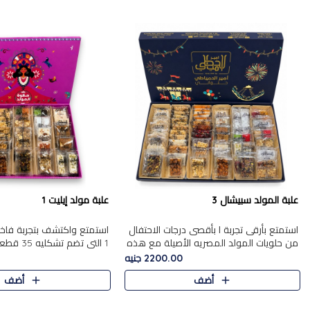
علبة المولد سبيشال 3
علبة مولد إيليت 1
استمتع بأرقى تجربة ا بأقصى درجات الاحتفال
استمتع واكتشف بتجربة فاخر
من حلويات المولد المصريه الأصيلة مع هذه
1 التي تضم 
الفخامة مع علبة سبيشال 3 التي تضم 56
حلويات المولد المصري الأص
2200.00 جنيه
قطعة من تشكيلة استثن..
بشكل جميل في علبة أنيقة ،
أضف
أضف