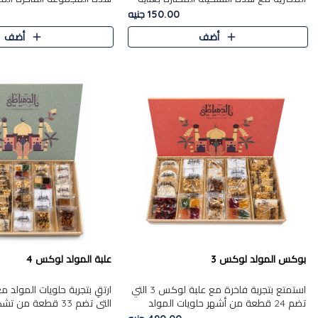
من 9 قطع. تتضمن التشكيلة جوزرية مع
قطعة، والتي تم اختيارها بعناية
150.00 جنيه
فول،ملبان سادة، ملبان
تشكيلة واسعة من الحلويات ا
أضف
أضف
المفضلة. تشمل المجموعة ...
بوكس المولد لوكس 3
علبة المولد لوكس 4
استمتع بتجربة فاخرة مع علبة لوكس 3 التي
تضم 24 قطعة من أشهر حلويات المولد
التي تضم 33 قطعة من
الشرقية المختارة بعناية. تحتوي التشكيلة على
ومتنوعة من أشهر الأصناف ا