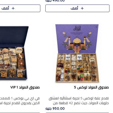
490.00 جنيه
الجزرية بالفول، والملب..
العلبة على الجزرية بالفول،..
أضف
أضف
صندوق المولد لوكس 5
صندوق المولد VIP 1
تقدم علبة لوكس 5 تجربة استثنائية لعشاق
في اي بي بوك
حلويات المولد، حيث تضم 42 قطعة من
الذين يقدرون لتقدم تجربة ا
تشكيلة فاخرة تجمع بين أشهر الأصناف
تجمع بين أفخر حلويات المو
950.00 جنيه
التقليدية وأصناف مميزة مختارة بع..
تشكيلة مختارة من الأصناف .