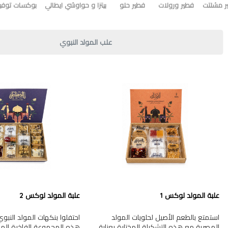
ر مشلتت
فطير ورولات
فطير حلو
بيتزا و حواوشي ايطالي
بوكسات توفير
علب المولد النبوي
علبة المولد لوكس 1
علبة المولد لوكس 2
استمتع بالطعم الأصيل لحلويات المولد
احتفلوا بنكهات المولد النب
المصرية مع هذه التشكيلة المختارة بعناية