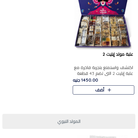
علبة مولد إيليت 2
اكتشف واستمتع بتجربة فاخرة مع
علبة إيليت 2 التي تضم 43 قطعة
تشكيلة من أرقى حلويات المولد
1450.00 جنيه
الشرقية المصرية الأصيلة ,معروضة
أضف
بشكل جميل في علبة أ..
المولد النبوي