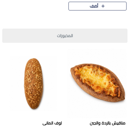
قرمشة مميزة ونكهة غنية في كل
أضف
قطعة. تجمع بين المذاق..
المخبوزات
مناقيش بالردة والجبن
لوف المانى