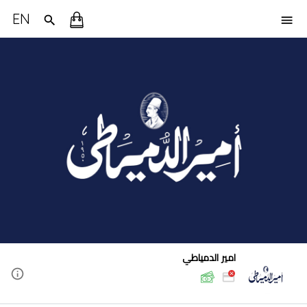
EN
امير الدمياطي