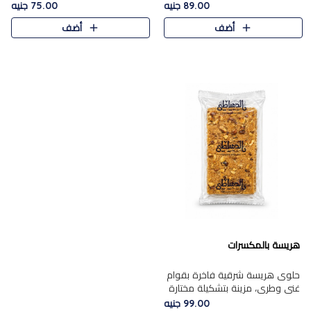
featuring a soft, creamy
creamy texture paired with a
89.00 جنيه
75.00 جنيه
texture and the distinctive
rich layer of premium
أضف
أضف
flavor of roasted hazelnuts.
chocolate and the distinctive
Smoo..
flav..
هريسة بالمكسرات
حلوى هريسة شرقية فاخرة بقوام
غني وطري، مزينة بتشكيلة مختارة
من المكسرات الفاخرة التي تضيف
99.00 جنيه