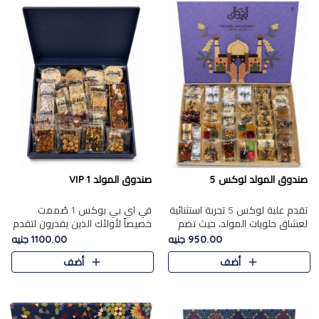
صندوق المولد لوكس 5
صندوق المولد VIP 1
تقدم علبة لوكس 5 تجربة استثنائية
في اي بي بوكس 1 صُممت
لعشاق حلويات المولد، حيث تضم
خصيصاً لأولئك الذين يقدرون لتقدم
42 قطعة من تشكيلة فاخرة تجمع
تجربة استثنائية بوكس تجمع بين
950.00 جنيه
1100.00 جنيه
بين أشهر الأصناف التقليدية وأصناف
أفخر حلويات المولد المصري مع
أضف
أضف
مميزة مختارة بع..
تشكيلة مختارة من الأصناف ..