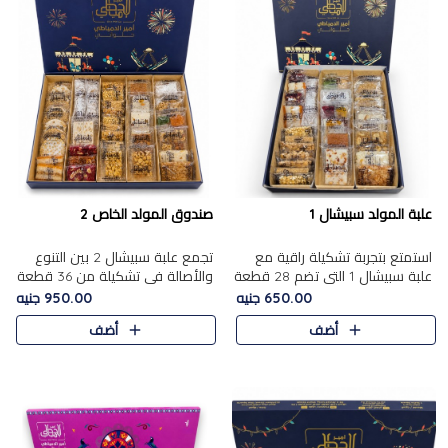
علبة المولد سبيشال 1
صندوق المولد الخاص 2
استمتع بتجربة تشكيلة راقية مع
تجمع علبة سبيشال 2 بين التنوع
علبة سبيشال 1 التي تضم 28 قطعة
والأصالة في تشكيلة من 36 قطعة
من تشكيلة مختارة بعناية من أفخر
تضم أشهر حلويات المولد الشرقية.
650.00 جنيه
950.00 جنيه
حلويات المولد المصرية الأصلية
تحتوي العلبة على الجزرية بالفول،
أضف
أضف
الشرقية. تحتوي ال..
والجزرية بالبن..