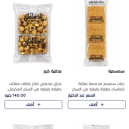
سمسمية
بندقية كبير
حبات سمسم محمصة بعناية
بندق محمص فاخر بلطف مغلف
تتماسك بطبقة رقيقة من السكر
بطبقة رقيقة من السكر المكرمل،
المكرمل، لتقدم طعم السمسم
يجمع بين النكهة الغنية ناتي
السعر عند الاختيار
140.00 جنيه
المميز وقرمشتة التي ارتبطت ببهجة
والقرمشة الراقية المرضية في
أضف
أضف
المولد عبر الأجيال.
حلوى شرقية أنيقه بطابع مميز.