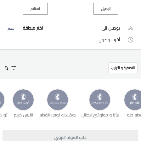
توصيل
استلام
توصيل الى
اختر منطقة
تغيير
أقرب وصول
التصفية و الترتيب
طير حلو
بيتزا و حواوشي ايطالي
بوكسات توفير الفطير
الآيس كريم
تورت
علب المولد النبوي