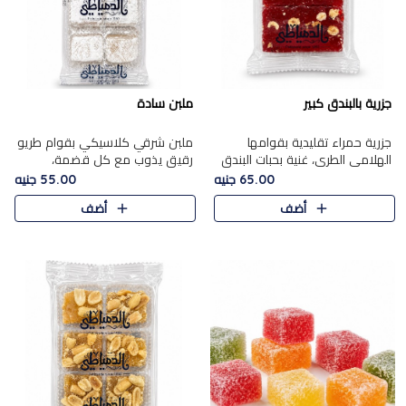
جزرية بالبندق كبير
ملبن سادة
جزرية حمراء تقليدية بقوامها
ملبن شرقي كلاسيكي بقوام طريو
الهلامي الطري، غنية بحبات البندق
رقيق يذوب مع كل قضمة،
الفاخرة التي تضيف قرمشة راقية
مغطى بطبقة ناعمة من السكر
65.00 جنيه
55.00 جنيه
إلى قوامها الناعم، لتقدم مزيجًا
البودرة ليقدم المذاق الأصيل الذي
أضف
أضف
متوازنًا من النكه..
ارتبط بحلويات المولد التقليدي..