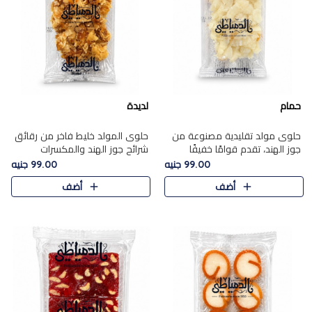
حمام
لديدة
حلوى مولد تقليدية مصنوعة من
حلوى المولد خليط فاخر من رقائق
جوز الهند، تقدم قوامًا خفيفًا
شرائح جوز الهند والمكسرات
ونكهة شرقية أصيلة تجسد روح
المحمصة، متماسك بشراب حلاوة
99.00 جنيه
99.00 جنيه
الـموسم الأعياد.
الكراميل الخفيفة ليمنحك قرمشة
أضف
أضف
غنية ومذاقًا شرقيًا أصيلً..