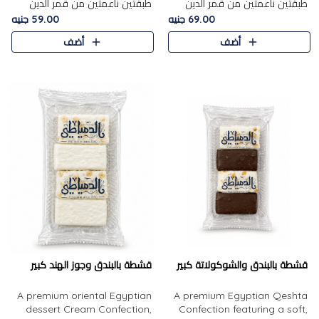
طبقتين ناعمتين من قمر الدين
طبقتين ناعمتين من قمر الدين
الفاخر، تتوسطهما حشوة غنية من
الفاخر، تتوسطهما حشوة غنية من
69.00 جنيه
59.00 جنيه
الفول السوداني المحمص، لتجمع
اللوز المحمص لتمنح مزيجًا متوازنًا
أضف
أضف
بين حلاوة المشمش الطبيعية..
من النعومة والقرمشة. ..
قشطة بالبندق والشوكولاتة كبير
قشطة بالبندق وجوز الهند كبير
A premium oriental Egyptian
A premium Egyptian Qeshta
dessert Cream Confection,
Confection featuring a soft,