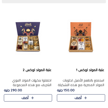
علبة المولد لوكس 1
علبة المولد لوكس 2
استمتع بالطعم الأصيل لحلويات
احتفلوا بنكهات المولد النبوي
المولد المصرية مع هذه التشكيلة
الشريف مع هذه المجموعة
المختارة بعناية من 9 قطع. تتضمن
الفاخرة المكونة من 19 قطعة،
150.00 جنيه
290.00 جنيه
التشكيلة جوزرية مع فول،ملبان
والتي تم اختيارها بعناية فائقة لتُبرز
أضف
أضف
سادة، ملبان
تشكيلة واسعة من الحلويات
التقليدية المفضلة. تشمل
المجموعة .....