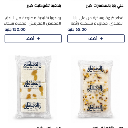
علي بابا بالمكسرات كبير
بندقيه تشوكليت كبير
قطع كبيرة وسخية من علي بابا
بوندويا تقليدية مصنوعة من البندق
التقليدي، مملوءة بتشكيلة رائعة
المحمص المقرمش، مغطاة بسخاء
من المكسرات المحمصة المحمرة.
بشوكولاتة فاخرة غنية لتحقيق
65.00 جنيه
150.00 جنيه
التوازن المثالي بين قوام القرمشة
أضف
أضف
ونكهة الشوكولاتة ا..