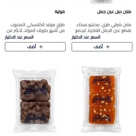
ملبن حبل عين جمل
فولية
ملبن شرقي طري، محشو بسخاء
طبق موليد الكلاسكي المحبوب
بقطع عين الجمل الفاخرة، ليجمع
من أشهر حلويات المولد، تُحضّر من
بين القوام الناعم وقرمشة الجوز
فول سوداني محمص بعناية
السعر عند الاختيار
السعر عند الاختيار
في مذاق شرقي أصيل.
ومغلف بطبقة رقيقة من السكر
أضف
أضف
المكرمل، لتمنحك قرمشة أصيلة
وم..