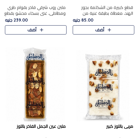
قطع كبيرة من الشكلمة بجوز
ملبن روب شرقي فاخر بقوام طري
الهند، مغطاة بطبقة غنية من
ومطاطي، غني بسخاء محشو بقطع
الشوكولاتة الفاخرة لتجمع بين
عين الجمل والبندق المحمص التي
85.00 جنيه
239.00 جنيه
القوام الطري من الداخل مركز جوز
تضيف قرمشة مميزة مُرضية
أضف
أضف
الهند المطاطي والمذاق الغن..
ونكهة جوزية غنية في كل
قضمة...
مربى باللوز كبير
ملبن عين الجمل الفاخر باللوز