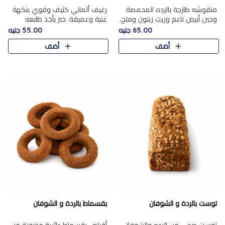
منقوشه طازجة بالرده المحمصة
رغيف ألماني كثيف وقوي بنكهة
وجبن أبيض ناعم وزيت زيتون وملح،
غنية وعميقة. خبز يأخذ طابعه
مباشرة من الفرن.الرده مع نعومة
بجدية.
65.00 جنيه
55.00 جنيه
الجبن فوق عجينة طازجة.
أضف
أضف
توست بالردة و الشوفان
بقسماط بالردة و الشوفان