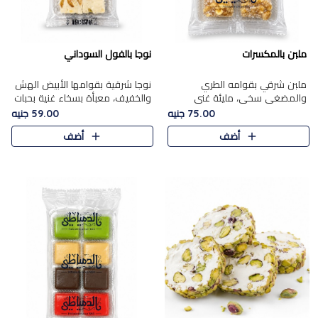
ملبن بالمكسرات
نوجا بالفول السوداني
ملبن شرقي بقوامه الطري
نوجا شرقية بقوامها الأبيض الهش
والمضغي سخي، مليئة غني
والخفيف، معبأة بسخاء غنية بحبات
بتشكيلة فاخرة من المكسرات
الفول السوداني المحمص التي
75.00 جنيه
59.00 جنيه
مشكلة المختارة التي تقدم تضيف
يقدم تضيف قرمشة مميزة مرضية
أضف
أضف
قرمشة مميزة مرضية ونكهة
وتوازنًا رائعًا مع حلا..
مكسرات غنية ف..