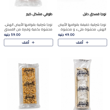
نوجا فسدق دابل
طوفي مشكل كبير
نوجا شرقية خفيفة بقوامها الأبيض
نوجا شرقية بقوامها الأبيض الهش،
الهش، محشوة مليء و محشوة
محشوة بكمية وفيرة من الفستق
بـكمية وفيرة من الفستق الفاخر
الفاخر لتمنحك نكهة غنية وقرمشة
49.00 جنيه
59.00 جنيه
لتمنحك نكهة مكسرات غنية
مميزة في كل قطعة، لتجربة تجمع
أضف
أضف
وقرمشة مميزة في كل قطعة و
بين الفخامة والمذاق..
قضم..