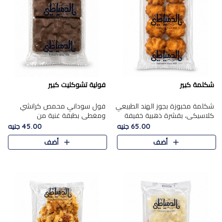
شكلمة كبير
فولية تشوكليت كبير
شكلمة مخبوزة بجوز الهند الطبيعي
فول سوداني محمص كرانشي
كلاسيكي، بقشرة ذهبية خفيفة
ومغطى بطبقة غنية من
وقلب طري رطب يذوب في الفم،
الشوكولاتة، يجمع بين طعم
65.00 جنيه
45.00 جنيه
تمنحك المذاق الشرقي الحلو الأصيل
القرمشة الأصيلة الكلاسكيكية
أضف
أضف
التقليدي في كل لقمة.
التقليدية للفول السوداني وحلاوة
الشوكولاتة ا..