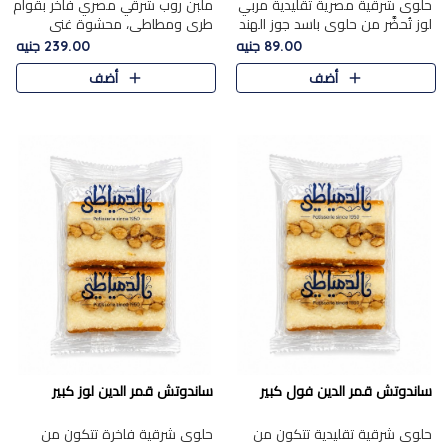
حلوى شرقية مصرية تقليدية مربي
ملبن روب شرقي مصري فاخر بقوام
لوز تُحضَّر من حلوى باسد جوز الهند
طري ومطاطي، محشوة غني
بقوام طري ومذاق غني، وتُزين
بسخاء بقطع عين الجمل واللوز
89.00 جنيه
239.00 جنيه
وتغطاه بقطع اللوز الفاخر التي
الفاخر التي تضيف قرمشة مميزة
أضف
أضف
تضيف لمسة مميزة م..
ومرضية ونكهة ناتي غنية في كل
قض..
ساندوتش قمر الدين فول كبير
ساندوتش قمر الدين لوز كبير
حلوى شرقية تقليدية تتكون من
حلوى شرقية فاخرة تتكون من