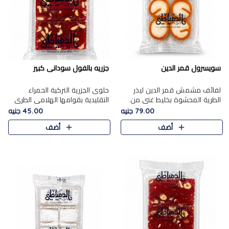
سويسرول قمر الدين
جزريه بالفول سودانى كبير
لفائف مشمش قمر الدين ليذر
حلوى الجزرية التركية الحمراء
الطرية المحشوة بخليط غني من
التقليدية بقوامها الهلامي الطري
جوز الهند الأبيض والمكسرات
ولونها الأحمر المميز، محشوة
79.00 جنيه
45.00 جنيه
الفاخرة، يقدم المذاق الحلو
بسخاء بالفول السوداني المحمص
أضف
أضف
الطبيعي لقمر الدين و تجمع بين
لتمنحك توازنًا رائعًا ..
حل..