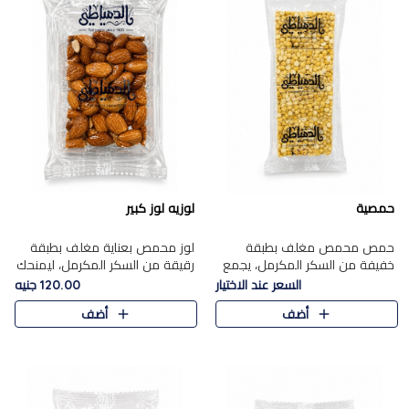
حمصية
لوزيه لوز كبير
حمص محمص مغلف بطبقة
لوز محمص بعناية مغلف بطبقة
خفيفة من السكر المكرمل، يجمع
رقيقة من السكر المكرمل، ليمنحك
بين القرمشة المميزة والطعم
قرمشة راقية ونكهة غنية تبرز
السعر عند الاختيار
120.00 جنيه
الشرقي الأصيل في واحدة من أشهر
فخامة اللوز في كل قطعة.
أضف
أضف
حلويات الموسم.