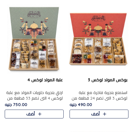
بوكس المولد لوكس 3
علبة المولد لوكس 4
استمتع بتجربة فاخرة مع علبة
ارتقِ بتجربة حلويات المولد مع علبة
لوكس 3 التي تضم 24 قطعة من
لوكس 4 التي تضم 33 قطعة من
أشهر حلويات المولد الشرقية
تشكيلة فاخرة ومتنوعة من أشهر
490.00 جنيه
750.00 جنيه
المختارة بعناية. تحتوي التشكيلة
الأصناف الشرقية. تحتوي العلبة على
أضف
أضف
على الجزرية بالفول، والملب..
الجزرية بالفول،..