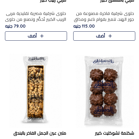
مربي بالفستق كبير
مربي زبيب كبير
حلوى شرقية فاخرة مصنوعة من
حلوى شرقية مصرية تقليدية مربى
جوز الهند، تتميز بقوام ناعم ومذاق
الزبيب الكبير تُحضَّر وتصنع من حلوي
غني، وتزين بقطع من الفستق
جوز الهند باسد بقوام طري ومذاق
115.00 جنيه
79.00 جنيه
الفاخر التي تضيف عليها قرمشة
غني، وتُزين وتغطا بحبات الزبيب
أضف
أضف
خفيفة.
الذهبي التي ..
شكلمة تشوكليت كبير
ملبن عين الجمل الفاخر بالبندق