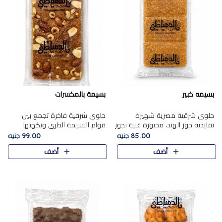
بسيمه كبير
بسيمة بالمكسرات
حلوى شرقية مصرية شهيرة
حلوى شرقية فاخرة تجمع بين
تقليدية جوز الهند، مخبوزة غنية بجوز
قوام البسيمة الطري ونكهتها
الهند، بلمسه ذهبية وتتميز بقوامها
الغنية، مزينة بتشكيلة مختارة من
85.00 جنيه
99.00 جنيه
المرمل وطعمها اللذيذ الذي يشبه
اللوز والبندق والمكسرات الفاخرة.
أضف
أضف
البسبوسة. تُخبز..
مزيج متوازن من القوام ..