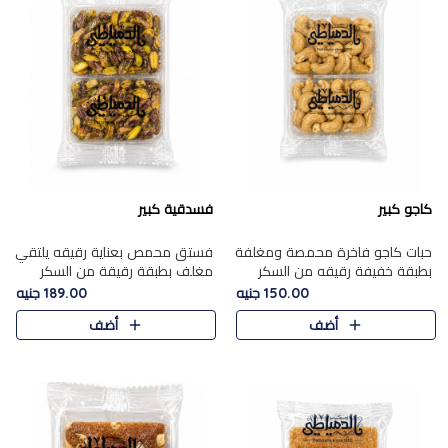
كاجو كبير
فسدقية كبير
حبات كاجو فاخرة محمصة ومغلفة
فستق محمص بعناية رقيقه يلتقي
بطبقة خفيفة رقيقه من السكر
مغلف بطبقة رقيقة من السكر
المكرمل، تجمع بين توازن النعومة
المكرمل، ليقدم مذاقًا فاخرًا حلوي
150.00 جنيه
189.00 جنيه
زبدية غنية فاخرة والقرمشة
شرقية فاخرة ونكهة غنية ناتي تميز
أضف
أضف
المرضية في حلوى شرقية بطاب..
كل قطعة و قوام هش