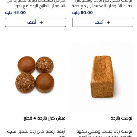
توست صحي من الرده والشوفان.
أقراص بقسماط دائرية مخبوزة من
دفء الشوفان المكسراتي مع خفة
الشوفان الطازج الرده مع بذور
الرده في كل شريحة.
مختارة. قرمشة الحبوب والبذور،
80.00 جنيه
45.00 جنيه
بداية صحية لكل صباح.
أضف
أضف
توست بالردة
عيش كيزر بالردة 4 قطع
توست رده خفيف وصحي بنكهة
أربعة أرغفة كايزر ردة بعمق نكهة