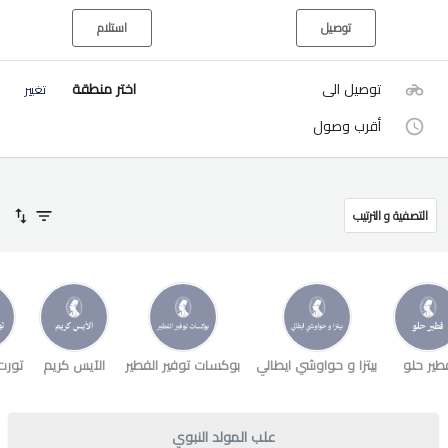
توصيل
استلام
توصيل الى
اختر منطقة
تغيير
أقرب وصول
التصفية و الترتيب
طير حلو
بيتزا و حواوشي ايطالي
بوكسات توفير الفطير
الآيس كريم
تورت
علب المولد النبوي