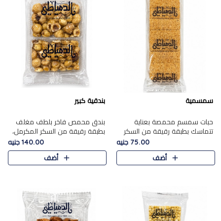
سمسمية
بندقية كبير
حبات سمسم محمصة بعناية
بندق محمص فاخر بلطف مغلف
تتماسك بطبقة رقيقة من السكر
بطبقة رقيقة من السكر المكرمل،
المكرمل، لتقدم طعم السمسم
يجمع بين النكهة الغنية ناتي
75.00 جنيه
140.00 جنيه
المميز وقرمشتة التي ارتبطت ببهجة
والقرمشة الراقية المرضية في
أضف
أضف
المولد عبر الأجيال.
حلوى شرقية أنيقه بطابع مميز.