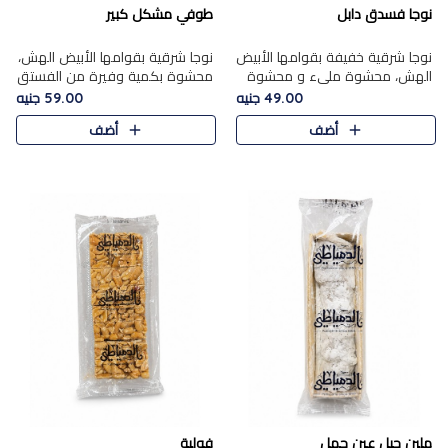
نوجا فسدق دابل
طوفي مشكل كبير
نوجا شرقية خفيفة بقوامها الأبيض
نوجا شرقية بقوامها الأبيض الهش،
الهش، محشوة مليء و محشوة
محشوة بكمية وفيرة من الفستق
بـكمية وفيرة من الفستق الفاخر
الفاخر لتمنحك نكهة غنية وقرمشة
49.00 جنيه
59.00 جنيه
لتمنحك نكهة مكسرات غنية
مميزة في كل قطعة، لتجربة تجمع
أضف
أضف
وقرمشة مميزة في كل قطعة و
بين الفخامة والمذاق..
قضم..
ملبن حبل عين جمل
فولية