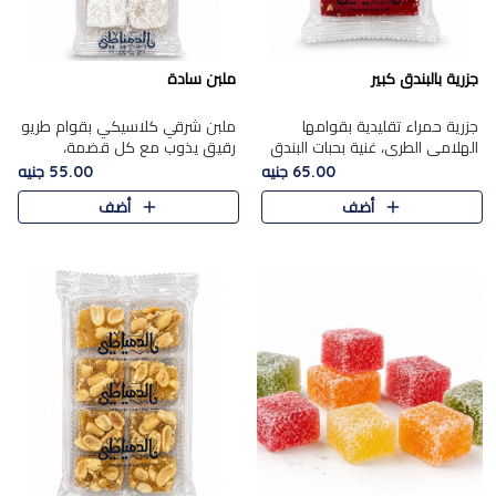
جزرية بالبندق كبير
ملبن سادة
جزرية حمراء تقليدية بقوامها
ملبن شرقي كلاسيكي بقوام طريو
الهلامي الطري، غنية بحبات البندق
رقيق يذوب مع كل قضمة،
الفاخرة التي تضيف قرمشة راقية
مغطى بطبقة ناعمة من السكر
65.00 جنيه
55.00 جنيه
إلى قوامها الناعم، لتقدم مزيجًا
البودرة ليقدم المذاق الأصيل الذي
أضف
أضف
متوازنًا من النكه..
ارتبط بحلويات المولد التقليدي..