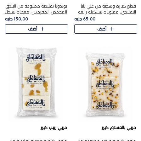
قطع كبيرة وسخية من علي بابا
بوندويا تقليدية مصنوعة من البندق
التقليدي، مملوءة بتشكيلة رائعة
المحمص المقرمش، مغطاة بسخاء
من المكسرات المحمصة المحمرة.
بشوكولاتة فاخرة غنية لتحقيق
65.00 جنيه
150.00 جنيه
التوازن المثالي بين قوام القرمشة
أضف
أضف
ونكهة الشوكولاتة ا..
مربي بالفستق كبير
مربي زبيب كبير