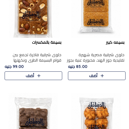
بسيمه كبير
بسيمة بالمكسرات
حلوى شرقية مصرية شهيرة
حلوى شرقية فاخرة تجمع بين
تقليدية جوز الهند، مخبوزة غنية بجوز
قوام البسيمة الطري ونكهتها
الهند، بلمسه ذهبية وتتميز بقوامها
الغنية، مزينة بتشكيلة مختارة من
85.00 جنيه
99.00 جنيه
المرمل وطعمها اللذيذ الذي يشبه
اللوز والبندق والمكسرات الفاخرة.
أضف
أضف
البسبوسة. تُخبز..
مزيج متوازن من القوام ..