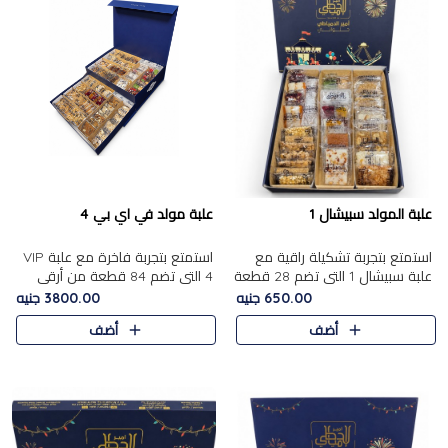
علبة المولد سبيشال 1
علبة مولد في اي بي 4
استمتع بتجربة تشكيلة راقية مع
استمتع بتجربة فاخرة مع علبة VIP
علبة سبيشال 1 التي تضم 28 قطعة
4 التي تضم 84 قطعة من أرقى
من تشكيلة مختارة بعناية من أفخر
حلويات المولد الشرقية، في تشكيلة
650.00 جنيه
3800.00 جنيه
حلويات المولد المصرية الأصلية
غنية تجمع بين الحلويات التقليدية
أضف
أضف
الشرقية. تحتوي ال..
والمكسرات الفاخرة. تحتوي العلبة
على.....