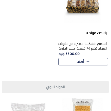
باسكت مولد 4
استمتع بتشكيلة مميزة من حلويات
المولد تضم 76 قطعة، منها الجزرية
بالفول والبندق، علي بابا
3500.00 جنيه
بالمكسرات.......
أضف
المولد النبوي