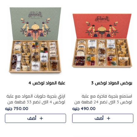
بوكس المولد لوكس 3
علبة المولد لوكس 4
استمتع بتجربة فاخرة مع علبة
ارتقِ بتجربة حلويات المولد مع علبة
لوكس 3 التي تضم 24 قطعة من
لوكس 4 التي تضم 33 قطعة من
أشهر حلويات المولد الشرقية
تشكيلة فاخرة ومتنوعة من أشهر
490.00 جنيه
750.00 جنيه
المختارة بعناية. تحتوي التشكيلة
الأصناف الشرقية. تحتوي العلبة على
أضف
أضف
على الجزرية بالفول، والملب..
الجزرية بالفول،..