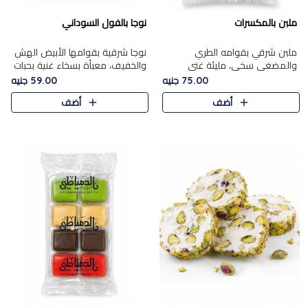
ملبن بالمكسرات
نوجا بالفول السوداني
ملبن شرقي بقوامه الطري
نوجا شرقية بقوامها الأبيض الهش
والمضغي سخي، مليئة غني
والخفيف، معبأة بسخاء غنية بحبات
بتشكيلة فاخرة من المكسرات
الفول السوداني المحمص التي
75.00 جنيه
59.00 جنيه
مشكلة المختارة التي تقدم تضيف
يقدم تضيف قرمشة مميزة مرضية
أضف
أضف
قرمشة مميزة مرضية ونكهة
وتوازنًا رائعًا مع حلا..
مكسرات غنية ف..