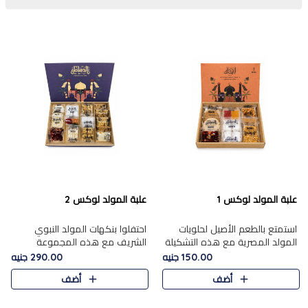
علبة المولد لوكس 1
علبة المولد لوكس 2
استمتع بالطعم الأصيل لحلويات
احتفلوا بنكهات المولد النبوي
المولد المصرية مع هذه التشكيلة
الشريف مع هذه المجموعة
المختارة بعناية من 9 قطع. تتضمن
الفاخرة المكونة من 19 قطعة،
150.00 جنيه
290.00 جنيه
التشكيلة جوزرية مع فول،ملبان
والتي تم اختيارها بعناية فائقة لتُبرز
أضف
أضف
سادة، ملبان
تشكيلة واسعة من الحلويات
التقليدية المفضلة. تشمل
المجموعة .....