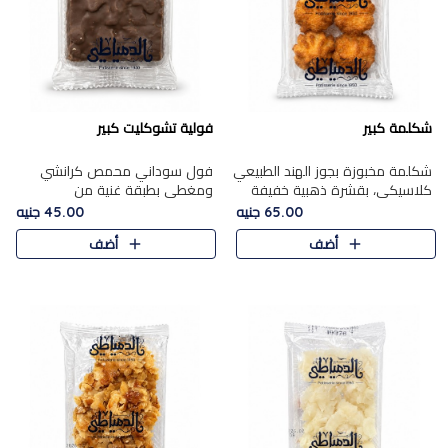
شكلمة كبير
فولية تشوكليت كبير
شكلمة مخبوزة بجوز الهند الطبيعي
فول سوداني محمص كرانشي
كلاسيكي، بقشرة ذهبية خفيفة
ومغطى بطبقة غنية من
وقلب طري رطب يذوب في الفم،
الشوكولاتة، يجمع بين طعم
65.00 جنيه
45.00 جنيه
تمنحك المذاق الشرقي الحلو الأصيل
القرمشة الأصيلة الكلاسكيكية
أضف
أضف
التقليدي في كل لقمة.
التقليدية للفول السوداني وحلاوة
الشوكولاتة ا..