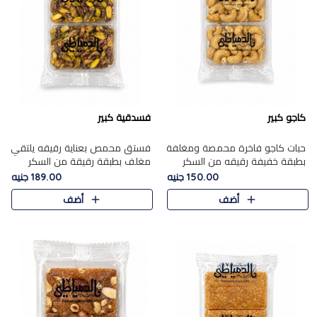
كاجو كبير
فسدقية كبير
حبات كاجو فاخرة محمصة ومغلفة
فستق محمص بعناية رقيقه يلتقي
بطبقة خفيفة رقيقه من السكر
مغلف بطبقة رقيقة من السكر
المكرمل، تجمع بين توازن النعومة
المكرمل، ليقدم مذاقًا فاخرًا حلوي
150.00 جنيه
189.00 جنيه
زبدية غنية فاخرة والقرمشة
شرقية فاخرة ونكهة غنية ناتي تميز
أضف
أضف
المرضية في حلوى شرقية بطاب..
كل قطعة و قوام هش