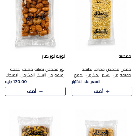
حمصية
لوزيه لوز كبير
حمص محمص مغلف بطبقة
لوز محمص بعناية مغلف بطبقة
خفيفة من السكر المكرمل، يجمع
رقيقة من السكر المكرمل، ليمنحك
بين القرمشة المميزة والطعم
قرمشة راقية ونكهة غنية تبرز
السعر عند الاختيار
120.00 جنيه
الشرقي الأصيل في واحدة من أشهر
فخامة اللوز في كل قطعة.
أضف
أضف
حلويات الموسم.