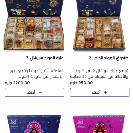
صندوق المولد الخاص 2
علبة المولد سبيشال 3
تجمع علبة سبيشال 2 بين التنوع
استمتع بأرقى تجربة ا بأقصى درجات
والأصالة في تشكيلة من 36 قطعة
الاحتفال من حلويات المولد
تضم أشهر حلويات المولد الشرقية.
المصريه الأصيلة مع هذه الفخامة
950.00 جنيه
2200.00 جنيه
تحتوي العلبة على الجزرية بالفول،
مع علبة سبيشال 3 التي تضم 56
أضف
أضف
والجزرية بالبن..
قطعة من تشكيلة استثن..