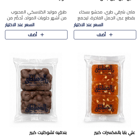
ملبن شرقي طري، محشو بسخاء
طبق موليد الكلاسكي المحبوب
بقطع عين الجمل الفاخرة، ليجمع
من أشهر حلويات المولد، تُحضّر من
بين القوام الناعم وقرمشة الجوز
فول سوداني محمص بعناية
السعر عند الاختيار
السعر عند الاختيار
في مذاق شرقي أصيل.
ومغلف بطبقة رقيقة من السكر
أضف
أضف
المكرمل، لتمنحك قرمشة أصيلة
وم..
علي بابا بالمكسرات كبير
بندقيه تشوكليت كبير