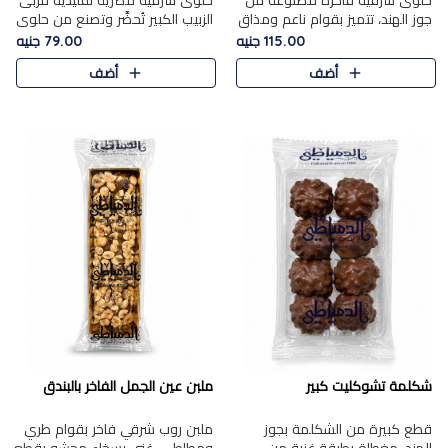
حلوى شرقية فاخرة مصنوعة من
حلوى شرقية مصرية تقليدية مربى
جوز الهند، تتميز بقوام ناعم ومذاق
الزبيب الكبير تُحضَّر وتصنع من حلوي
غني، وتزين بقطع من الفستق
جوز الهند باسد بقوام طري ومذاق
115.00 جنيه
79.00 جنيه
الفاخر التي تضيف عليها قرمشة
غني، وتُزين وتغطا بحبات الزبيب
أضف
أضف
خفيفة.
الذهبي التي ..
شكلمة تشوكليت كبير
ملبن عين الجمل الفاخر بالبندق
قطع كبيرة من الشكلمة بجوز
ملبن روب شرقي فاخر بقوام طري