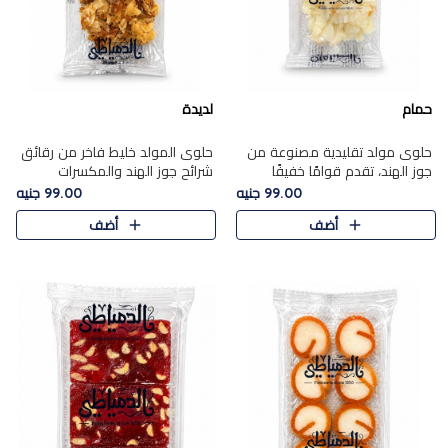
حمام
لديدة
حلوى مولد تقليدية مصنوعة من
حلوى المولد خليط فاخر من رقائق
جوز الهند، تقدم قوامًا خفيفًا
شرائح جوز الهند والمكسرات
ونكهة شرقية أصيلة تجسد روح
المحمصة، متماسك بشراب حلاوة
99.00 جنيه
99.00 جنيه
الـموسم الأعياد.
الكراميل الخفيفة ليمنحك قرمشة
أضف
أضف
غنية ومذاقًا شرقيًا أصيلً..