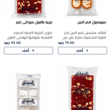
سويسرول قمر الدين
جزريه بالفول سودانى كبير
لفائف مشمش قمر الدين ليذر
حلوى الجزرية التركية الحمراء
الطرية المحشوة بخليط غني من
التقليدية بقوامها الهلامي الطري
جوز الهند الأبيض والمكسرات
ولونها الأحمر المميز، محشوة
79.00 جنيه
45.00 جنيه
الفاخرة، يقدم المذاق الحلو
بسخاء بالفول السوداني المحمص
أضف
أضف
الطبيعي لقمر الدين و تجمع بين
لتمنحك توازنًا رائعًا ..
حل..