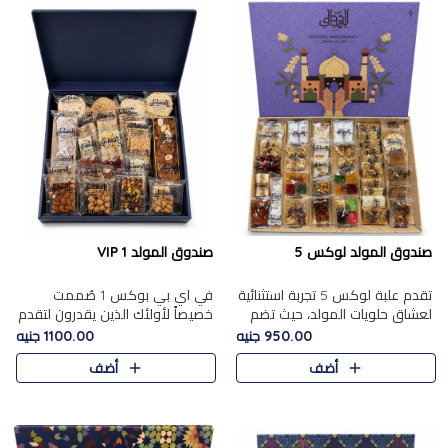
صندوق المولد لوكس 5
صندوق المولد VIP 1
تقدم علبة لوكس 5 تجربة استثنائية
في اي بي بوكس 1 صُممت
لعشاق حلويات المولد، حيث تضم
خصيصاً لأولئك الذين يقدرون لتقدم
42 قطعة من تشكيلة فاخرة تجمع
تجربة استثنائية بوكس تجمع بين
950.00 جنيه
1100.00 جنيه
بين أشهر الأصناف التقليدية وأصناف
أفخر حلويات المولد المصري مع
أضف
أضف
مميزة مختارة بع..
تشكيلة مختارة من الأصناف ..