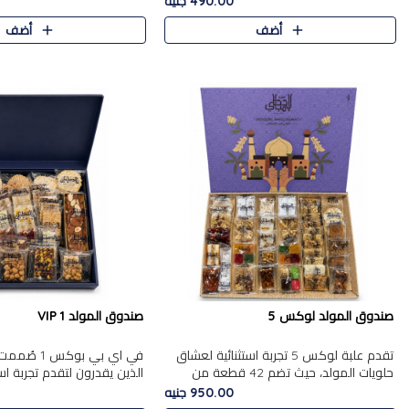
490.00 جنيه
الجزرية بالفول، والملب..
العلبة على الجزرية بالفول،..
أضف
أضف
صندوق المولد لوكس 5
صندوق المولد VIP 1
تقدم علبة لوكس 5 تجربة استثنائية لعشاق
في اي بي بوك
حلويات المولد، حيث تضم 42 قطعة من
الذين يقدرون لتقدم تجربة ا
تشكيلة فاخرة تجمع بين أشهر الأصناف
تجمع بين أفخر حلويات المو
950.00 جنيه
التقليدية وأصناف مميزة مختارة بع..
تشكيلة مختارة من الأصناف .