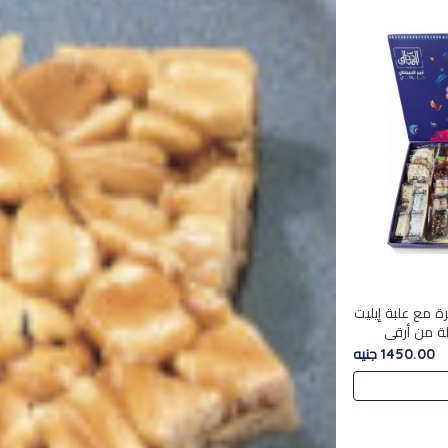
ة مع علبة إيليت
 تشكيلة من أرقى
ية الأصيلة
1450.00 جنيه
ة أ..