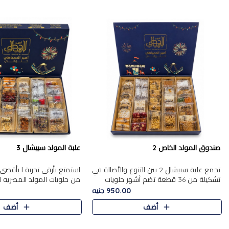
صندوق المولد الخاص 2
علبة المولد سبيشال 3
تجمع علبة سبيشال 2 بين التنوع والأصالة في
استمتع بأرقى تجربة ا بأقصى 
تشكيلة من 36 قطعة تضم أشهر حلويات
من حلويات المولد المصريه 
المولد الشرقية. تحتوي العلبة على الجزرية
950.00 جنيه
بالفول، والجزرية بالبن..
قطعة من تشكيلة استثن..
أضف
أضف