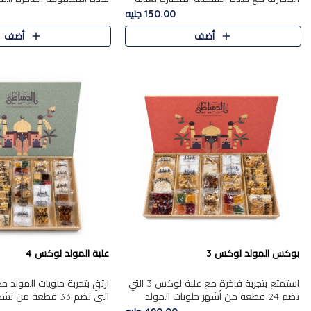
من 9 قطع. تتضمن التشكيلة جوزرية مع
قطعة، والتي تم اختيارها بعناية
150.00 جنيه
فول،ملبان سادة، ملبان
تشكيلة واسعة من الحلويات ا
أضف
أضف
المفضلة. تشمل المجموعة ...
بوكس المولد لوكس 3
علبة المولد لوكس 4
استمتع بتجربة فاخرة مع علبة لوكس 3 التي
تضم 24 قطعة من أشهر حلويات المولد
التي تضم 33 قطعة من
الشرقية المختارة بعناية. تحتوي التشكيلة على
ومتنوعة من أشهر الأصناف ا