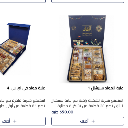
علبة المولد سبيشال 1
علبة مولد في اي بي 4
استمتع بتجربة تشكيلة راقية مع علبة سبيشال
1 التي تضم 28 قطعة من تشكيلة مختارة
تضم 84 قطعة من أرقى حل
بعناية من أفخر حلويات المولد المصرية
الشرقية، في تشكيلة غنية تج
650.00 جنيه
الأصلية الشرقية. تحتوي ال..
التقليدية والمكسرات الفاخرة
أضف
أضف
على.....