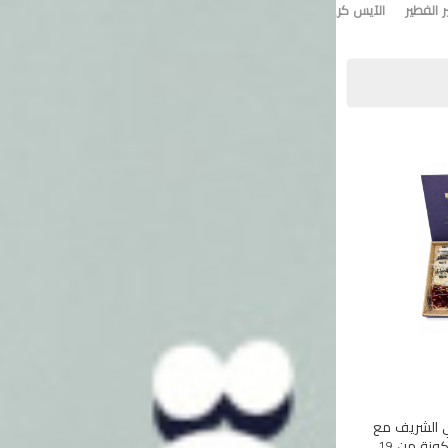
 الفطير
الآيس كريم
تورت ايس كريم
وي الشريف مع
هذه المجموعة الفاخرة المكونة من 19