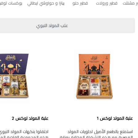
ر مشلتت
فطير ورولات
فطير حلو
بيتزا و حواوشي ايطالي
بوكسات توفير
علب المولد النبوي
علبة المولد لوكس 1
علبة المولد لوكس 2
استمتع بالطعم الأصيل لحلويات المولد
احتفلوا بنكهات المولد النب
المصرية مع هذه التشكيلة المختارة بعناية