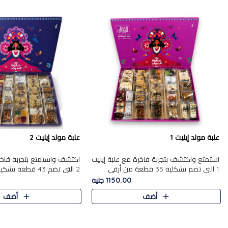
علبة مولد إيليت 1
علبة مولد إيليت 2
استمتع واكتشف بتجربة فاخرة مع علبة إيليت
اكتشف واستمتع بتجربة فاخر
1 التي تضم تشكليه 35 قطعة من أرقى
2 التي تضم 43 قطعة
حلويات المولد المصري الأصيلة ,معروضة
حلويات المولد الشرقية المصر
1150.00 جنيه
بشكل جميل في علبة أنيقة ، في..
,معروضة بشكل جميل في علب
أضف
أضف