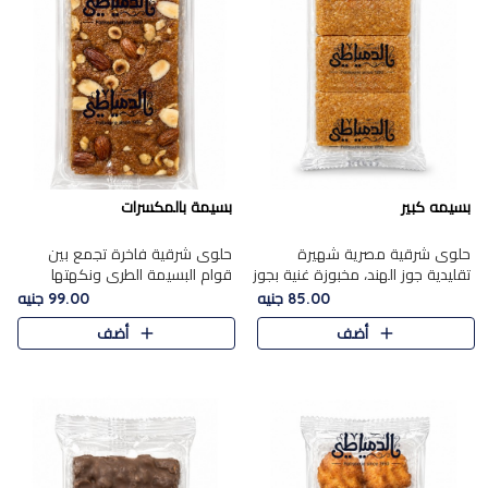
بسيمه كبير
بسيمة بالمكسرات
حلوى شرقية مصرية شهيرة
حلوى شرقية فاخرة تجمع بين
تقليدية جوز الهند، مخبوزة غنية بجوز
قوام البسيمة الطري ونكهتها
الهند، بلمسه ذهبية وتتميز بقوامها
الغنية، مزينة بتشكيلة مختارة من
85.00 جنيه
99.00 جنيه
المرمل وطعمها اللذيذ الذي يشبه
اللوز والبندق والمكسرات الفاخرة.
أضف
أضف
البسبوسة. تُخبز..
مزيج متوازن من القوام ..