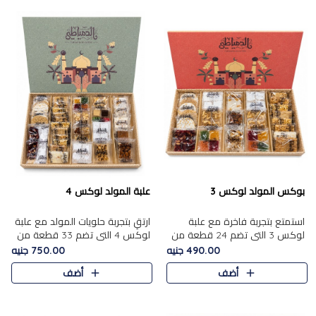
بوكس المولد لوكس 3
علبة المولد لوكس 4
استمتع بتجربة فاخرة مع علبة
ارتقِ بتجربة حلويات المولد مع علبة
لوكس 3 التي تضم 24 قطعة من
لوكس 4 التي تضم 33 قطعة من
أشهر حلويات المولد الشرقية
تشكيلة فاخرة ومتنوعة من أشهر
490.00 جنيه
750.00 جنيه
المختارة بعناية. تحتوي التشكيلة
الأصناف الشرقية. تحتوي العلبة على
أضف
أضف
على الجزرية بالفول، والملب..
الجزرية بالفول،..