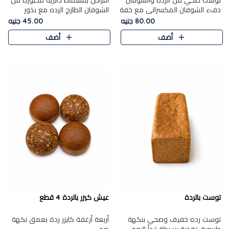
توست صحي من الرده والشوفان.
أقراص بقسماط دائرية مخبوزة من
دفء الشوفان المكسراتي مع خفة
الشوفان الطازج الرده مع بذور
الرده في كل شريحة.
مختارة. قرمشة الحبوب والبذور،
80.00 جنيه
45.00 جنيه
بداية صحية لكل صباح.
أضف
أضف
توست بالردة
عيش كيزر بالردة 4 قطع
توست رده خفيف وصحي بنكهة
أربعة أرغفة كايزر ردة بعمق نكهة