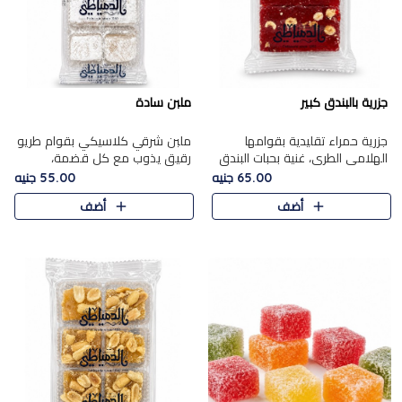
جزرية بالبندق كبير
ملبن سادة
جزرية حمراء تقليدية بقوامها
ملبن شرقي كلاسيكي بقوام طريو
الهلامي الطري، غنية بحبات البندق
رقيق يذوب مع كل قضمة،
الفاخرة التي تضيف قرمشة راقية
مغطى بطبقة ناعمة من السكر
65.00 جنيه
55.00 جنيه
إلى قوامها الناعم، لتقدم مزيجًا
البودرة ليقدم المذاق الأصيل الذي
أضف
أضف
متوازنًا من النكه..
ارتبط بحلويات المولد التقليدي..