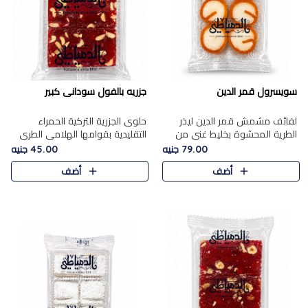
سويسرول قمر الدين
جزريه بالفول سودانى كبير
لفائف مشمش قمر الدين ليذر
حلوى الجزرية التركية الحمراء
الطرية المحشوة بخليط غني من
التقليدية بقوامها الهلامي الطري
جوز الهند الأبيض والمكسرات
ولونها الأحمر المميز، محشوة
79.00 جنيه
45.00 جنيه
الفاخرة، يقدم المذاق الحلو
بسخاء بالفول السوداني المحمص
أضف
أضف
الطبيعي لقمر الدين و تجمع بين
لتمنحك توازنًا رائعًا ..
حل..