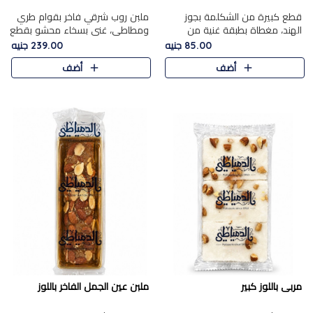
قطع كبيرة من الشكلمة بجوز
ملبن روب شرقي فاخر بقوام طري
الهند، مغطاة بطبقة غنية من
ومطاطي، غني بسخاء محشو بقطع
الشوكولاتة الفاخرة لتجمع بين
عين الجمل والبندق المحمص التي
85.00 جنيه
239.00 جنيه
القوام الطري من الداخل مركز جوز
تضيف قرمشة مميزة مُرضية
أضف
أضف
الهند المطاطي والمذاق الغن..
ونكهة جوزية غنية في كل
قضمة...
مربى باللوز كبير
ملبن عين الجمل الفاخر باللوز