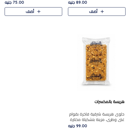
featuring a soft, creamy
creamy texture paired with a
89.00 جنيه
75.00 جنيه
texture and the distinctive
rich layer of premium
أضف
أضف
flavor of roasted hazelnuts.
chocolate and the distinctive
Smoo..
flav..
هريسة بالمكسرات
حلوى هريسة شرقية فاخرة بقوام
غني وطري، مزينة بتشكيلة مختارة
من المكسرات الفاخرة التي تضيف
99.00 جنيه