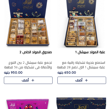
علبة المولد سبيشال 1
صندوق المولد الخاص 2
استمتع بتجربة تشكيلة راقية مع
تجمع علبة سبيشال 2 بين التنوع
علبة سبيشال 1 التي تضم 28 قطعة
والأصالة في تشكيلة من 36 قطعة
من تشكيلة مختارة بعناية من أفخر
تضم أشهر حلويات المولد الشرقية.
650.00 جنيه
950.00 جنيه
حلويات المولد المصرية الأصلية
تحتوي العلبة على الجزرية بالفول،
أضف
أضف
الشرقية. تحتوي ال..
والجزرية بالبن..