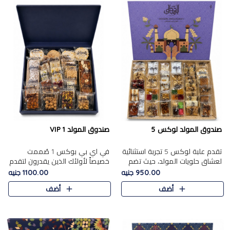
صندوق المولد لوكس 5
صندوق المولد VIP 1
تقدم علبة لوكس 5 تجربة استثنائية
في اي بي بوكس 1 صُممت
لعشاق حلويات المولد، حيث تضم
خصيصاً لأولئك الذين يقدرون لتقدم
42 قطعة من تشكيلة فاخرة تجمع
تجربة استثنائية بوكس تجمع بين
950.00 جنيه
1100.00 جنيه
بين أشهر الأصناف التقليدية وأصناف
أفخر حلويات المولد المصري مع
أضف
أضف
مميزة مختارة بع..
تشكيلة مختارة من الأصناف ..