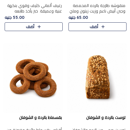
منقوشه طازجة بالرده المحمصة
رغيف ألماني كثيف وقوي بنكهة
وجبن أبيض ناعم وزيت زيتون وملح،
غنية وعميقة. خبز يأخذ طابعه
مباشرة من الفرن.الرده مع نعومة
بجدية.
65.00 جنيه
55.00 جنيه
الجبن فوق عجينة طازجة.
أضف
أضف
توست بالردة و الشوفان
بقسماط بالردة و الشوفان