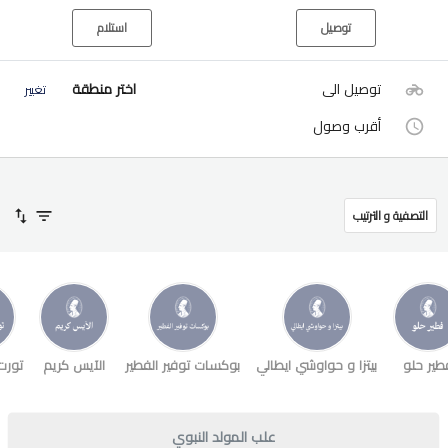
توصيل
استلام
توصيل الى
اختر منطقة
تغيير
أقرب وصول
التصفية و الترتيب
طير حلو
بيتزا و حواوشي ايطالي
بوكسات توفير الفطير
الآيس كريم
تورت
علب المولد النبوي