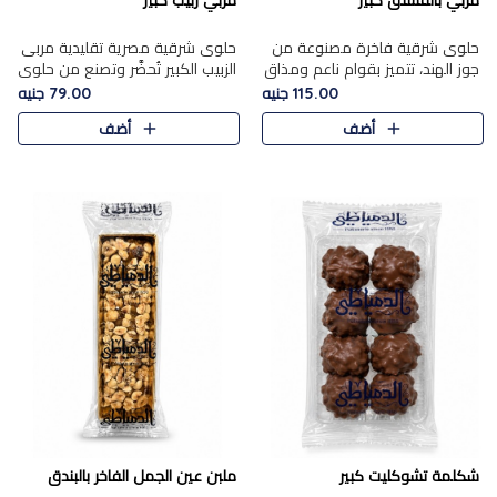
مربي بالفستق كبير
مربي زبيب كبير
حلوى شرقية فاخرة مصنوعة من
حلوى شرقية مصرية تقليدية مربى
جوز الهند، تتميز بقوام ناعم ومذاق
الزبيب الكبير تُحضَّر وتصنع من حلوي
غني، وتزين بقطع من الفستق
جوز الهند باسد بقوام طري ومذاق
115.00 جنيه
79.00 جنيه
الفاخر التي تضيف عليها قرمشة
غني، وتُزين وتغطا بحبات الزبيب
أضف
أضف
خفيفة.
الذهبي التي ..
شكلمة تشوكليت كبير
ملبن عين الجمل الفاخر بالبندق