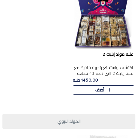
علبة مولد إيليت 2
اكتشف واستمتع بتجربة فاخرة مع
علبة إيليت 2 التي تضم 43 قطعة
تشكيلة من أرقى حلويات المولد
1450.00 جنيه
الشرقية المصرية الأصيلة ,معروضة
أضف
بشكل جميل في علبة أ..
المولد النبوي