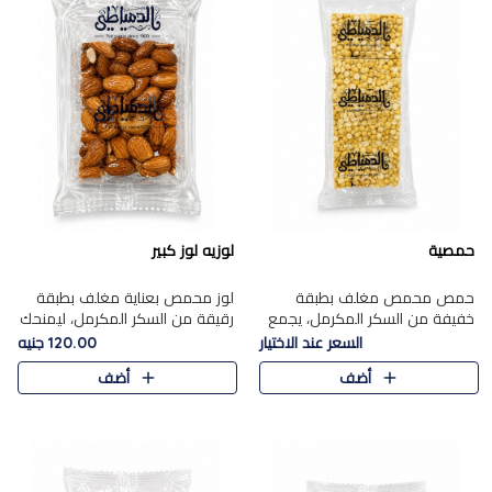
حمصية
لوزيه لوز كبير
حمص محمص مغلف بطبقة
لوز محمص بعناية مغلف بطبقة
خفيفة من السكر المكرمل، يجمع
رقيقة من السكر المكرمل، ليمنحك
بين القرمشة المميزة والطعم
قرمشة راقية ونكهة غنية تبرز
السعر عند الاختيار
120.00 جنيه
الشرقي الأصيل في واحدة من أشهر
فخامة اللوز في كل قطعة.
أضف
أضف
حلويات الموسم.