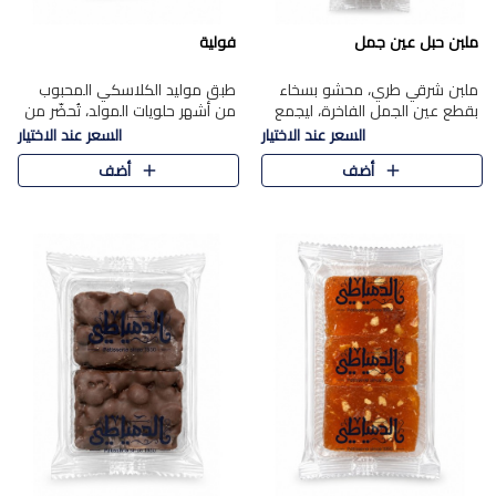
ملبن حبل عين جمل
فولية
ملبن شرقي طري، محشو بسخاء
طبق موليد الكلاسكي المحبوب
بقطع عين الجمل الفاخرة، ليجمع
من أشهر حلويات المولد، تُحضّر من
بين القوام الناعم وقرمشة الجوز
فول سوداني محمص بعناية
السعر عند الاختيار
السعر عند الاختيار
في مذاق شرقي أصيل.
ومغلف بطبقة رقيقة من السكر
أضف
أضف
المكرمل، لتمنحك قرمشة أصيلة
وم..