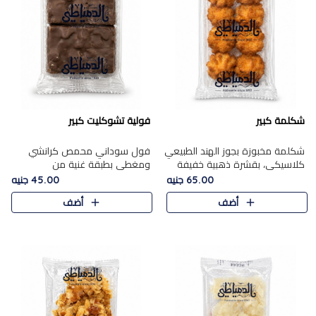
شكلمة كبير
فولية تشوكليت كبير
شكلمة مخبوزة بجوز الهند الطبيعي
فول سوداني محمص كرانشي
كلاسيكي، بقشرة ذهبية خفيفة
ومغطى بطبقة غنية من
وقلب طري رطب يذوب في الفم،
الشوكولاتة، يجمع بين طعم
65.00 جنيه
45.00 جنيه
تمنحك المذاق الشرقي الحلو الأصيل
القرمشة الأصيلة الكلاسكيكية
أضف
أضف
التقليدي في كل لقمة.
التقليدية للفول السوداني وحلاوة
الشوكولاتة ا..