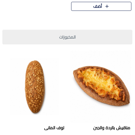
قرمشة مميزة ونكهة غنية في كل
أضف
قطعة. تجمع بين المذاق..
المخبوزات
مناقيش بالردة والجبن
لوف المانى