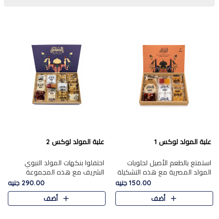
علبة المولد لوكس 1
علبة المولد لوكس 2
استمتع بالطعم الأصيل لحلويات
احتفلوا بنكهات المولد النبوي
المولد المصرية مع هذه التشكيلة
الشريف مع هذه المجموعة
المختارة بعناية من 9 قطع. تتضمن
الفاخرة المكونة من 19 قطعة،
150.00 جنيه
290.00 جنيه
التشكيلة جوزرية مع فول،ملبان
والتي تم اختيارها بعناية فائقة لتُبرز
أضف
أضف
سادة، ملبان
تشكيلة واسعة من الحلويات
التقليدية المفضلة. تشمل
المجموعة .....