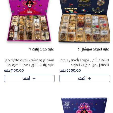
علبة المولد سبيشال 3
علبة مولد إيليت 1
استمتع بأرقى تجربة ا بأقصى درجات
استمتع واكتشف بتجربة فاخرة مع
الاحتفال من حلويات المولد
علبة إيليت 1 التي تضم تشكليه 35
المصريه الأصيلة مع هذه الفخامة
قطعة من أرقى حلويات المولد
2200.00 جنيه
1150.00 جنيه
مع علبة سبيشال 3 التي تضم 56
المصري الأصيلة ,معروضة بشكل
أضف
أضف
قطعة من تشكيلة استثن..
جميل في علبة أنيقة ، في..