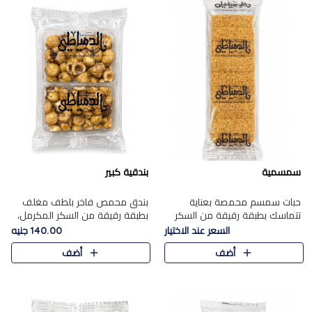
سمسمية
بندقية كبير
حبات سمسم محمصة بعناية
بندق محمص فاخر بلطف مغلف
تتماسك بطبقة رقيقة من السكر
بطبقة رقيقة من السكر المكرمل،
المكرمل، لتقدم طعم السمسم
يجمع بين النكهة الغنية ناتي
السعر عند الاختيار
140.00 جنيه
المميز وقرمشتة التي ارتبطت ببهجة
والقرمشة الراقية المرضية في
أضف
أضف
المولد عبر الأجيال.
حلوى شرقية أنيقه بطابع مميز.