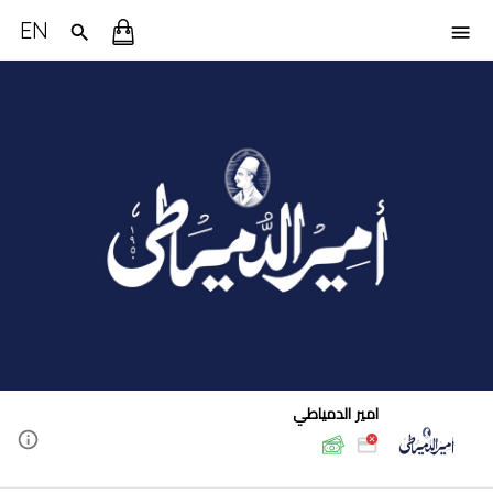
EN
امير الدمياطي