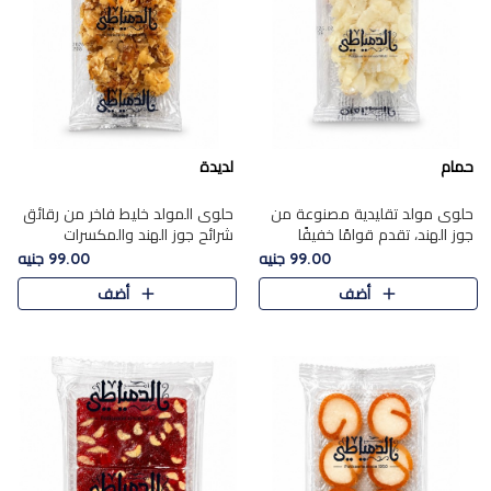
حمام
لديدة
حلوى مولد تقليدية مصنوعة من
حلوى المولد خليط فاخر من رقائق
جوز الهند، تقدم قوامًا خفيفًا
شرائح جوز الهند والمكسرات
ونكهة شرقية أصيلة تجسد روح
المحمصة، متماسك بشراب حلاوة
99.00 جنيه
99.00 جنيه
الـموسم الأعياد.
الكراميل الخفيفة ليمنحك قرمشة
أضف
أضف
غنية ومذاقًا شرقيًا أصيلً..