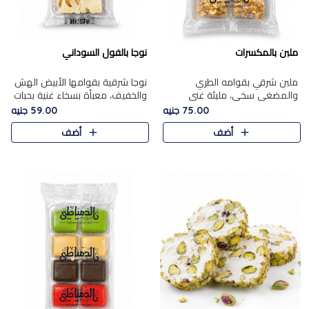
ملبن بالمكسرات
نوجا بالفول السوداني
ملبن شرقي بقوامه الطري
نوجا شرقية بقوامها الأبيض الهش
والمضغي سخي، مليئة غني
والخفيف، معبأة بسخاء غنية بحبات
بتشكيلة فاخرة من المكسرات
الفول السوداني المحمص التي
75.00 جنيه
59.00 جنيه
مشكلة المختارة التي تقدم تضيف
يقدم تضيف قرمشة مميزة مرضية
أضف
أضف
قرمشة مميزة مرضية ونكهة
وتوازنًا رائعًا مع حلا..
مكسرات غنية ف..