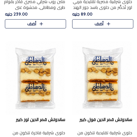
حلوى شرقية مصرية تقليدية مربي
ملبن روب شرقي مصري فاخر بقوام
لوز تُحضَّر من حلوى باسد جوز الهند
طري ومطاطي، محشوة غني
بقوام طري ومذاق غني، وتُزين
بسخاء بقطع عين الجمل واللوز
89.00 جنيه
239.00 جنيه
وتغطاه بقطع اللوز الفاخر التي
الفاخر التي تضيف قرمشة مميزة
أضف
أضف
تضيف لمسة مميزة م..
ومرضية ونكهة ناتي غنية في كل
قض..
ساندوتش قمر الدين فول كبير
ساندوتش قمر الدين لوز كبير
حلوى شرقية تقليدية تتكون من
حلوى شرقية فاخرة تتكون من