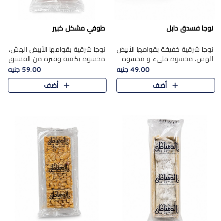
نوجا فسدق دابل
طوفي مشكل كبير
نوجا شرقية خفيفة بقوامها الأبيض
نوجا شرقية بقوامها الأبيض الهش،
الهش، محشوة مليء و محشوة
محشوة بكمية وفيرة من الفستق
بـكمية وفيرة من الفستق الفاخر
الفاخر لتمنحك نكهة غنية وقرمشة
49.00 جنيه
59.00 جنيه
لتمنحك نكهة مكسرات غنية
مميزة في كل قطعة، لتجربة تجمع
أضف
أضف
وقرمشة مميزة في كل قطعة و
بين الفخامة والمذاق..
قضم..