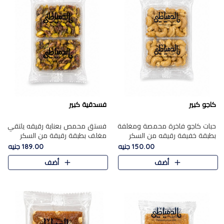
كاجو كبير
فسدقية كبير
حبات كاجو فاخرة محمصة ومغلفة
فستق محمص بعناية رقيقه يلتقي
بطبقة خفيفة رقيقه من السكر
مغلف بطبقة رقيقة من السكر
المكرمل، تجمع بين توازن النعومة
المكرمل، ليقدم مذاقًا فاخرًا حلوي
150.00 جنيه
189.00 جنيه
زبدية غنية فاخرة والقرمشة
شرقية فاخرة ونكهة غنية ناتي تميز
أضف
أضف
المرضية في حلوى شرقية بطاب..
كل قطعة و قوام هش