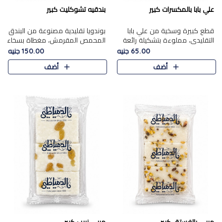
علي بابا بالمكسرات كبير
بندقيه تشوكليت كبير
قطع كبيرة وسخية من علي بابا
بوندويا تقليدية مصنوعة من البندق
التقليدي، مملوءة بتشكيلة رائعة
المحمص المقرمش، مغطاة بسخاء
من المكسرات المحمصة المحمرة.
بشوكولاتة فاخرة غنية لتحقيق
65.00 جنيه
150.00 جنيه
التوازن المثالي بين قوام القرمشة
أضف
أضف
ونكهة الشوكولاتة ا..