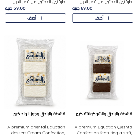
طبقتين ناعمتين من قمر الدين
طبقتين ناعمتين من قمر الدين
الفاخر، تتوسطهما حشوة غنية من
الفاخر، تتوسطهما حشوة غنية من
69.00 جنيه
59.00 جنيه
الفول السوداني المحمص، لتجمع
اللوز المحمص لتمنح مزيجًا متوازنًا
أضف
أضف
بين حلاوة المشمش الطبيعية..
من النعومة والقرمشة. ..
قشطة بالبندق والشوكولاتة كبير
قشطة بالبندق وجوز الهند كبير
A premium oriental Egyptian
A premium Egyptian Qeshta
dessert Cream Confection,
Confection featuring a soft,