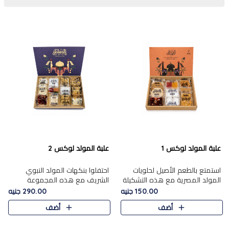
علبة المولد لوكس 1
علبة المولد لوكس 2
استمتع بالطعم الأصيل لحلويات
احتفلوا بنكهات المولد النبوي
المولد المصرية مع هذه التشكيلة
الشريف مع هذه المجموعة
المختارة بعناية من 9 قطع. تتضمن
الفاخرة المكونة من 19 قطعة،
150.00 جنيه
290.00 جنيه
التشكيلة جوزرية مع فول،ملبان
والتي تم اختيارها بعناية فائقة لتُبرز
أضف
أضف
سادة، ملبان
تشكيلة واسعة من الحلويات
التقليدية المفضلة. تشمل
المجموعة .....