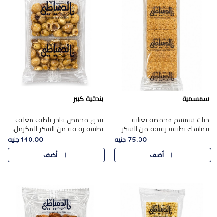
سمسمية
بندقية كبير
حبات سمسم محمصة بعناية
بندق محمص فاخر بلطف مغلف
تتماسك بطبقة رقيقة من السكر
بطبقة رقيقة من السكر المكرمل،
المكرمل، لتقدم طعم السمسم
يجمع بين النكهة الغنية ناتي
75.00 جنيه
140.00 جنيه
المميز وقرمشتة التي ارتبطت ببهجة
والقرمشة الراقية المرضية في
أضف
أضف
المولد عبر الأجيال.
حلوى شرقية أنيقه بطابع مميز.