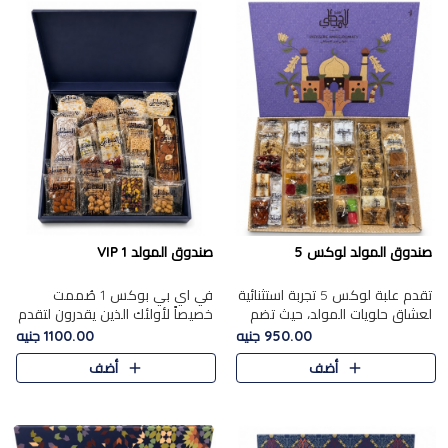
صندوق المولد لوكس 5
صندوق المولد VIP 1
تقدم علبة لوكس 5 تجربة استثنائية
في اي بي بوكس 1 صُممت
لعشاق حلويات المولد، حيث تضم
خصيصاً لأولئك الذين يقدرون لتقدم
42 قطعة من تشكيلة فاخرة تجمع
تجربة استثنائية بوكس تجمع بين
950.00 جنيه
1100.00 جنيه
بين أشهر الأصناف التقليدية وأصناف
أفخر حلويات المولد المصري مع
أضف
أضف
مميزة مختارة بع..
تشكيلة مختارة من الأصناف ..