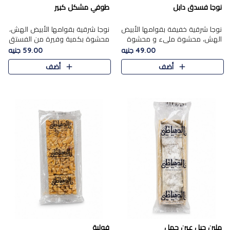
نوجا فسدق دابل
طوفي مشكل كبير
نوجا شرقية خفيفة بقوامها الأبيض
نوجا شرقية بقوامها الأبيض الهش،
الهش، محشوة مليء و محشوة
محشوة بكمية وفيرة من الفستق
بـكمية وفيرة من الفستق الفاخر
الفاخر لتمنحك نكهة غنية وقرمشة
49.00 جنيه
59.00 جنيه
لتمنحك نكهة مكسرات غنية
مميزة في كل قطعة، لتجربة تجمع
أضف
أضف
وقرمشة مميزة في كل قطعة و
بين الفخامة والمذاق..
قضم..
ملبن حبل عين جمل
فولية