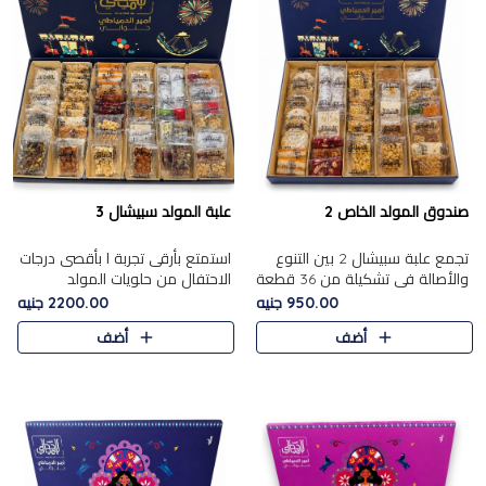
صندوق المولد الخاص 2
علبة المولد سبيشال 3
تجمع علبة سبيشال 2 بين التنوع
استمتع بأرقى تجربة ا بأقصى درجات
والأصالة في تشكيلة من 36 قطعة
الاحتفال من حلويات المولد
تضم أشهر حلويات المولد الشرقية.
المصريه الأصيلة مع هذه الفخامة
950.00 جنيه
2200.00 جنيه
تحتوي العلبة على الجزرية بالفول،
مع علبة سبيشال 3 التي تضم 56
أضف
أضف
والجزرية بالبن..
قطعة من تشكيلة استثن..