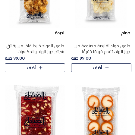
حمام
لديدة
حلوى مولد تقليدية مصنوعة من
حلوى المولد خليط فاخر من رقائق
جوز الهند، تقدم قوامًا خفيفًا
شرائح جوز الهند والمكسرات
ونكهة شرقية أصيلة تجسد روح
المحمصة، متماسك بشراب حلاوة
99.00 جنيه
99.00 جنيه
الـموسم الأعياد.
الكراميل الخفيفة ليمنحك قرمشة
أضف
أضف
غنية ومذاقًا شرقيًا أصيلً..