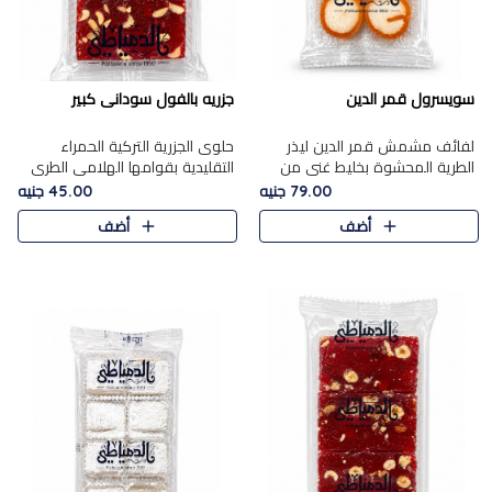
سويسرول قمر الدين
جزريه بالفول سودانى كبير
لفائف مشمش قمر الدين ليذر
حلوى الجزرية التركية الحمراء
الطرية المحشوة بخليط غني من
التقليدية بقوامها الهلامي الطري
جوز الهند الأبيض والمكسرات
ولونها الأحمر المميز، محشوة
79.00 جنيه
45.00 جنيه
الفاخرة، يقدم المذاق الحلو
بسخاء بالفول السوداني المحمص
أضف
أضف
الطبيعي لقمر الدين و تجمع بين
لتمنحك توازنًا رائعًا ..
حل..