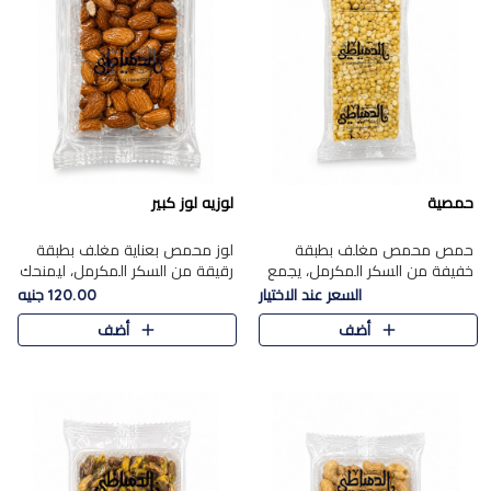
حمصية
لوزيه لوز كبير
حمص محمص مغلف بطبقة
لوز محمص بعناية مغلف بطبقة
خفيفة من السكر المكرمل، يجمع
رقيقة من السكر المكرمل، ليمنحك
بين القرمشة المميزة والطعم
قرمشة راقية ونكهة غنية تبرز
السعر عند الاختيار
120.00 جنيه
الشرقي الأصيل في واحدة من أشهر
فخامة اللوز في كل قطعة.
أضف
أضف
حلويات الموسم.