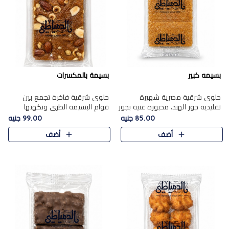
بسيمه كبير
بسيمة بالمكسرات
حلوى شرقية مصرية شهيرة
حلوى شرقية فاخرة تجمع بين
تقليدية جوز الهند، مخبوزة غنية بجوز
قوام البسيمة الطري ونكهتها
الهند، بلمسه ذهبية وتتميز بقوامها
الغنية، مزينة بتشكيلة مختارة من
85.00 جنيه
99.00 جنيه
المرمل وطعمها اللذيذ الذي يشبه
اللوز والبندق والمكسرات الفاخرة.
أضف
أضف
البسبوسة. تُخبز..
مزيج متوازن من القوام ..