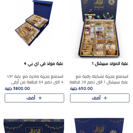
علبة المولد سبيشال 1
علبة مولد في اي بي 4
استمتع بتجربة تشكيلة راقية مع
استمتع بتجربة فاخرة مع علبة VIP
علبة سبيشال 1 التي تضم 28 قطعة
4 التي تضم 84 قطعة من أرقى
من تشكيلة مختارة بعناية من أفخر
حلويات المولد الشرقية، في تشكيلة
650.00 جنيه
3800.00 جنيه
حلويات المولد المصرية الأصلية
غنية تجمع بين الحلويات التقليدية
أضف
أضف
الشرقية. تحتوي ال..
والمكسرات الفاخرة. تحتوي العلبة
على.....