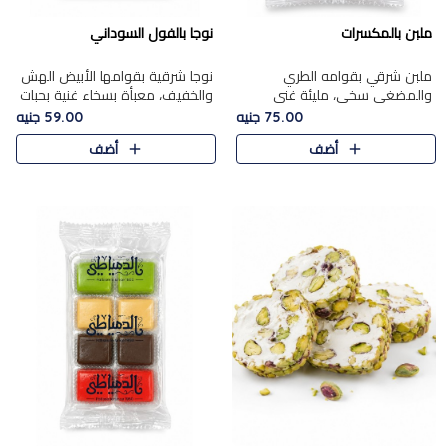
ملبن بالمكسرات
نوجا بالفول السوداني
ملبن شرقي بقوامه الطري
نوجا شرقية بقوامها الأبيض الهش
والمضغي سخي، مليئة غني
والخفيف، معبأة بسخاء غنية بحبات
بتشكيلة فاخرة من المكسرات
الفول السوداني المحمص التي
75.00 جنيه
59.00 جنيه
مشكلة المختارة التي تقدم تضيف
يقدم تضيف قرمشة مميزة مرضية
أضف
أضف
قرمشة مميزة مرضية ونكهة
وتوازنًا رائعًا مع حلا..
مكسرات غنية ف..