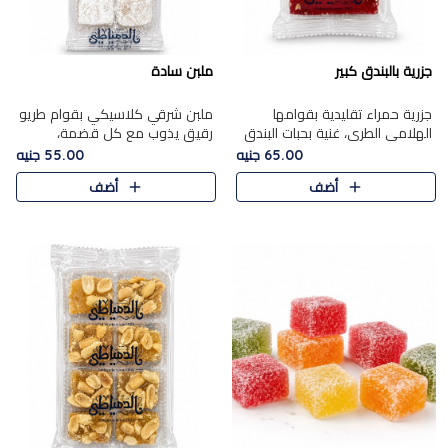
جزرية بالبندق كبير
ملبن سادة
جزرية حمراء تقليدية بقوامها
ملبن شرقي كلاسيكي بقوام طريو
الهلامي الطري، غنية بحبات البندق
رقيق يذوب مع كل قضمة،
الفاخرة التي تضيف قرمشة راقية
مغطى بطبقة ناعمة من السكر
65.00 جنيه
55.00 جنيه
إلى قوامها الناعم، لتقدم مزيجًا
البودرة ليقدم المذاق الأصيل الذي
أضف
أضف
متوازنًا من النكه..
ارتبط بحلويات المولد التقليدي..