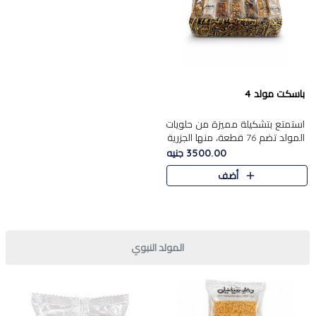
باسكت مولد 4
استمتع بتشكيلة مميزة من حلويات
المولد تضم 76 قطعة، منها الجزرية
بالفول والبندق، علي بابا
3500.00 جنيه
بالمكسرات.......
أضف
المولد النبوي