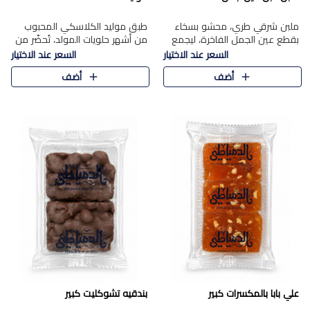
ملبن شرقي طري، محشو بسخاء
طبق موليد الكلاسكي المحبوب
بقطع عين الجمل الفاخرة، ليجمع
من أشهر حلويات المولد، تُحضّر من
بين القوام الناعم وقرمشة الجوز
فول سوداني محمص بعناية
السعر عند الاختيار
السعر عند الاختيار
في مذاق شرقي أصيل.
ومغلف بطبقة رقيقة من السكر
أضف
أضف
المكرمل، لتمنحك قرمشة أصيلة
وم..
علي بابا بالمكسرات كبير
بندقيه تشوكليت كبير