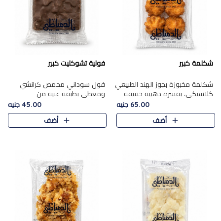
شكلمة كبير
فولية تشوكليت كبير
شكلمة مخبوزة بجوز الهند الطبيعي
فول سوداني محمص كرانشي
كلاسيكي، بقشرة ذهبية خفيفة
ومغطى بطبقة غنية من
وقلب طري رطب يذوب في الفم،
الشوكولاتة، يجمع بين طعم
65.00 جنيه
45.00 جنيه
تمنحك المذاق الشرقي الحلو الأصيل
القرمشة الأصيلة الكلاسكيكية
أضف
أضف
التقليدي في كل لقمة.
التقليدية للفول السوداني وحلاوة
الشوكولاتة ا..