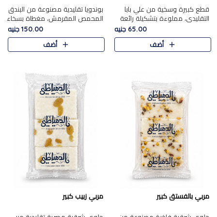
قطع كبيرة وسخية من علي بابا
بوندويا تقليدية مصنوعة من البندق
التقليدي، مملوءة بتشكيلة رائعة
المحمص المقرمش، مغطاة بسخاء
من المكسرات المحمصة المحمرة.
بشوكولاتة فاخرة غنية لتحقيق
65.00 جنيه
150.00 جنيه
التوازن المثالي بين قوام القرمشة
أضف
أضف
ونكهة الشوكولاتة ا..
مربي بالفستق كبير
مربي زبيب كبير