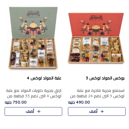
بوكس المولد لوكس 3
علبة المولد لوكس 4
استمتع بتجربة فاخرة مع علبة
ارتقِ بتجربة حلويات المولد مع علبة
لوكس 3 التي تضم 24 قطعة من
لوكس 4 التي تضم 33 قطعة من
أشهر حلويات المولد الشرقية
تشكيلة فاخرة ومتنوعة من أشهر
490.00 جنيه
750.00 جنيه
المختارة بعناية. تحتوي التشكيلة
الأصناف الشرقية. تحتوي العلبة على
أضف
أضف
على الجزرية بالفول، والملب..
الجزرية بالفول،..