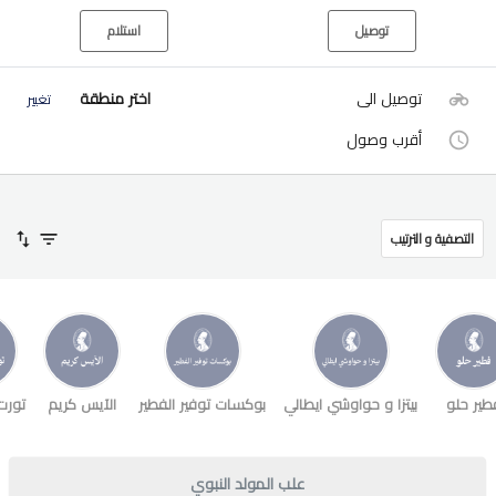
توصيل
استلام
توصيل الى
اختر منطقة
تغيير
أقرب وصول
التصفية و الترتيب
طير حلو
بيتزا و حواوشي ايطالي
بوكسات توفير الفطير
الآيس كريم
تورت
علب المولد النبوي