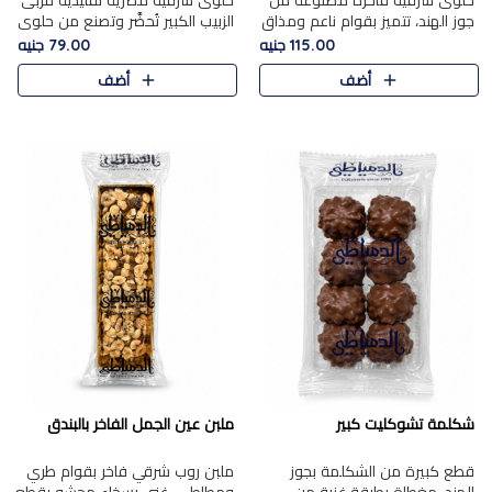
حلوى شرقية فاخرة مصنوعة من
حلوى شرقية مصرية تقليدية مربى
جوز الهند، تتميز بقوام ناعم ومذاق
الزبيب الكبير تُحضَّر وتصنع من حلوي
غني، وتزين بقطع من الفستق
جوز الهند باسد بقوام طري ومذاق
115.00 جنيه
79.00 جنيه
الفاخر التي تضيف عليها قرمشة
غني، وتُزين وتغطا بحبات الزبيب
أضف
أضف
خفيفة.
الذهبي التي ..
شكلمة تشوكليت كبير
ملبن عين الجمل الفاخر بالبندق
قطع كبيرة من الشكلمة بجوز
ملبن روب شرقي فاخر بقوام طري