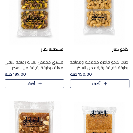
كاجو كبير
فسدقية كبير
حبات كاجو فاخرة محمصة ومغلفة
فستق محمص بعناية رقيقه يلتقي
بطبقة خفيفة رقيقه من السكر
مغلف بطبقة رقيقة من السكر
المكرمل، تجمع بين توازن النعومة
المكرمل، ليقدم مذاقًا فاخرًا حلوي
150.00 جنيه
189.00 جنيه
زبدية غنية فاخرة والقرمشة
شرقية فاخرة ونكهة غنية ناتي تميز
أضف
أضف
المرضية في حلوى شرقية بطاب..
كل قطعة و قوام هش