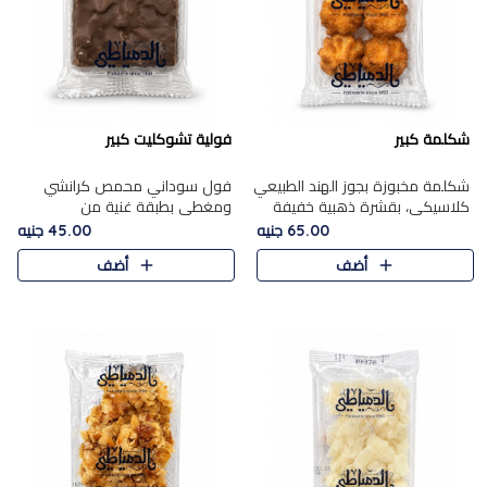
شكلمة كبير
فولية تشوكليت كبير
شكلمة مخبوزة بجوز الهند الطبيعي
فول سوداني محمص كرانشي
كلاسيكي، بقشرة ذهبية خفيفة
ومغطى بطبقة غنية من
وقلب طري رطب يذوب في الفم،
الشوكولاتة، يجمع بين طعم
65.00 جنيه
45.00 جنيه
تمنحك المذاق الشرقي الحلو الأصيل
القرمشة الأصيلة الكلاسكيكية
أضف
أضف
التقليدي في كل لقمة.
التقليدية للفول السوداني وحلاوة
الشوكولاتة ا..