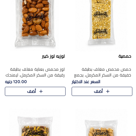
حمصية
لوزيه لوز كبير
حمص محمص مغلف بطبقة
لوز محمص بعناية مغلف بطبقة
خفيفة من السكر المكرمل، يجمع
رقيقة من السكر المكرمل، ليمنحك
بين القرمشة المميزة والطعم
قرمشة راقية ونكهة غنية تبرز
السعر عند الاختيار
120.00 جنيه
الشرقي الأصيل في واحدة من أشهر
فخامة اللوز في كل قطعة.
أضف
أضف
حلويات الموسم.