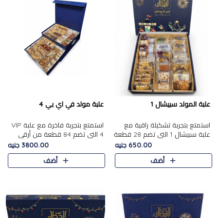
علبة المولد سبيشال 1
علبة مولد في اي بي 4
استمتع بتجربة تشكيلة راقية مع
استمتع بتجربة فاخرة مع علبة VIP
علبة سبيشال 1 التي تضم 28 قطعة
4 التي تضم 84 قطعة من أرقى
من تشكيلة مختارة بعناية من أفخر
حلويات المولد الشرقية، في تشكيلة
650.00 جنيه
3800.00 جنيه
حلويات المولد المصرية الأصلية
غنية تجمع بين الحلويات التقليدية
أضف
أضف
الشرقية. تحتوي ال..
والمكسرات الفاخرة. تحتوي العلبة
على.....