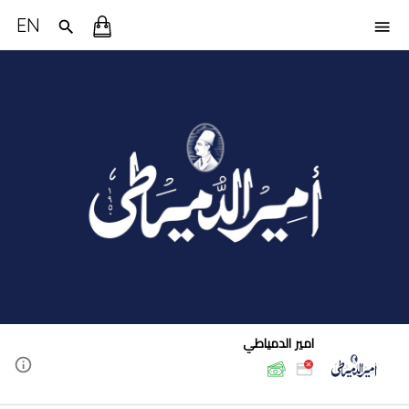
EN
امير الدمياطي