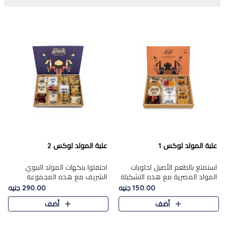
علبة المولد لوكس 1
علبة المولد لوكس 2
استمتع بالطعم الأصيل لحلويات
احتفلوا بنكهات المولد النبوي
المولد المصرية مع هذه التشكيلة
الشريف مع هذه المجموعة
المختارة بعناية من 9 قطع. تتضمن
الفاخرة المكونة من 19 قطعة،
150.00 جنيه
290.00 جنيه
التشكيلة جوزرية مع فول،ملبان
والتي تم اختيارها بعناية فائقة لتُبرز
أضف
أضف
سادة، ملبان
تشكيلة واسعة من الحلويات
التقليدية المفضلة. تشمل
المجموعة .....