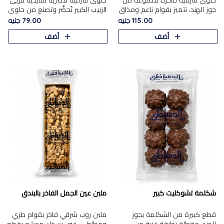
حلوى شرقية فاخرة مصنوعة من
حلوى شرقية مصرية تقليدية مربى
جوز الهند، تتميز بقوام ناعم ومذاق
الزبيب الكبير تُحضَّر وتصنع من حلوي
غني، وتزين بقطع من الفستق
جوز الهند باسد بقوام طري ومذاق
115.00 جنيه
79.00 جنيه
الفاخر التي تضيف عليها قرمشة
غني، وتُزين وتغطا بحبات الزبيب
أضف
أضف
خفيفة.
الذهبي التي ..
شكلمة تشوكليت كبير
ملبن عين الجمل الفاخر بالبندق
قطع كبيرة من الشكلمة بجوز
ملبن روب شرقي فاخر بقوام طري