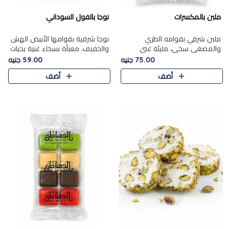
ملبن بالمكسرات
نوجا بالفول السوداني
ملبن شرقي بقوامه الطري
نوجا شرقية بقوامها الأبيض الهش
والمضغي سخي، مليئة غني
والخفيف، معبأة بسخاء غنية بحبات
بتشكيلة فاخرة من المكسرات
الفول السوداني المحمص التي
75.00 جنيه
59.00 جنيه
مشكلة المختارة التي تقدم تضيف
يقدم تضيف قرمشة مميزة مرضية
أضف
أضف
قرمشة مميزة مرضية ونكهة
وتوازنًا رائعًا مع حلا..
مكسرات غنية ف..