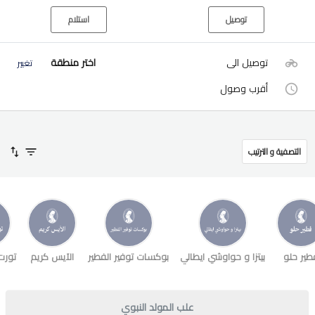
توصيل
استلام
توصيل الى
اختر منطقة
تغيير
أقرب وصول
التصفية و الترتيب
طير حلو
بيتزا و حواوشي ايطالي
بوكسات توفير الفطير
الآيس كريم
تورت
علب المولد النبوي