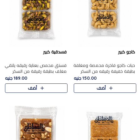
كاجو كبير
فسدقية كبير
حبات كاجو فاخرة محمصة ومغلفة
فستق محمص بعناية رقيقه يلتقي
بطبقة خفيفة رقيقه من السكر
مغلف بطبقة رقيقة من السكر
المكرمل، تجمع بين توازن النعومة
المكرمل، ليقدم مذاقًا فاخرًا حلوي
150.00 جنيه
189.00 جنيه
زبدية غنية فاخرة والقرمشة
شرقية فاخرة ونكهة غنية ناتي تميز
أضف
أضف
المرضية في حلوى شرقية بطاب..
كل قطعة و قوام هش