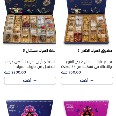
صندوق المولد الخاص 2
علبة المولد سبيشال 3
تجمع علبة سبيشال 2 بين التنوع
استمتع بأرقى تجربة ا بأقصى درجات
والأصالة في تشكيلة من 36 قطعة
الاحتفال من حلويات المولد
تضم أشهر حلويات المولد الشرقية.
المصريه الأصيلة مع هذه الفخامة
950.00 جنيه
2200.00 جنيه
تحتوي العلبة على الجزرية بالفول،
مع علبة سبيشال 3 التي تضم 56
أضف
أضف
والجزرية بالبن..
قطعة من تشكيلة استثن..