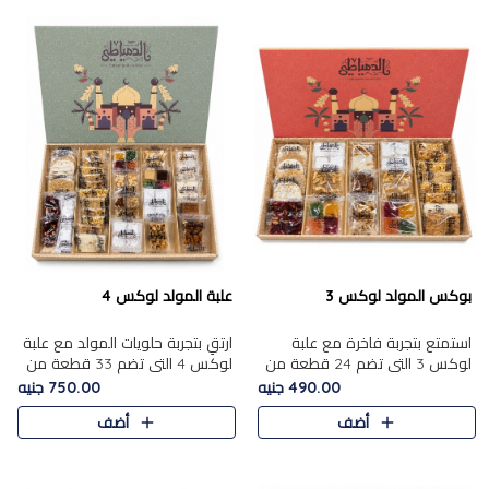
بوكس المولد لوكس 3
علبة المولد لوكس 4
استمتع بتجربة فاخرة مع علبة
ارتقِ بتجربة حلويات المولد مع علبة
لوكس 3 التي تضم 24 قطعة من
لوكس 4 التي تضم 33 قطعة من
أشهر حلويات المولد الشرقية
تشكيلة فاخرة ومتنوعة من أشهر
490.00 جنيه
750.00 جنيه
المختارة بعناية. تحتوي التشكيلة
الأصناف الشرقية. تحتوي العلبة على
أضف
أضف
على الجزرية بالفول، والملب..
الجزرية بالفول،..