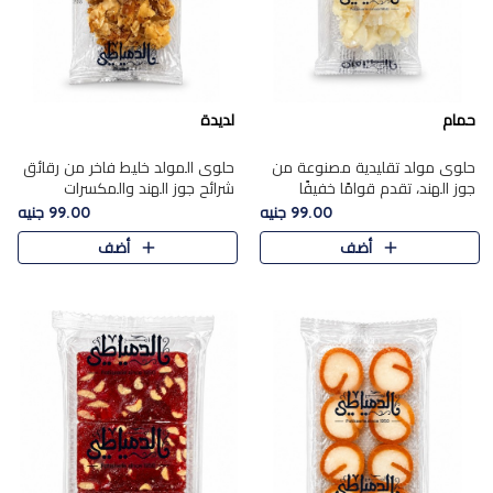
حمام
لديدة
حلوى مولد تقليدية مصنوعة من
حلوى المولد خليط فاخر من رقائق
جوز الهند، تقدم قوامًا خفيفًا
شرائح جوز الهند والمكسرات
ونكهة شرقية أصيلة تجسد روح
المحمصة، متماسك بشراب حلاوة
99.00 جنيه
99.00 جنيه
الـموسم الأعياد.
الكراميل الخفيفة ليمنحك قرمشة
أضف
أضف
غنية ومذاقًا شرقيًا أصيلً..