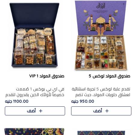
صندوق المولد لوكس 5
صندوق المولد VIP 1
تقدم علبة لوكس 5 تجربة استثنائية
في اي بي بوكس 1 صُممت
لعشاق حلويات المولد، حيث تضم
خصيصاً لأولئك الذين يقدرون لتقدم
42 قطعة من تشكيلة فاخرة تجمع
تجربة استثنائية بوكس تجمع بين
950.00 جنيه
1100.00 جنيه
بين أشهر الأصناف التقليدية وأصناف
أفخر حلويات المولد المصري مع
أضف
أضف
مميزة مختارة بع..
تشكيلة مختارة من الأصناف ..