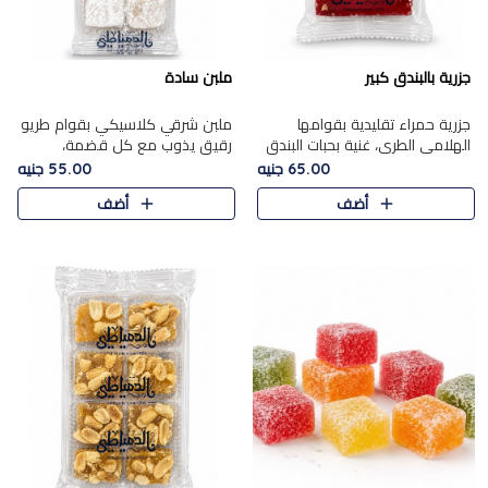
جزرية بالبندق كبير
ملبن سادة
جزرية حمراء تقليدية بقوامها
ملبن شرقي كلاسيكي بقوام طريو
الهلامي الطري، غنية بحبات البندق
رقيق يذوب مع كل قضمة،
الفاخرة التي تضيف قرمشة راقية
مغطى بطبقة ناعمة من السكر
65.00 جنيه
55.00 جنيه
إلى قوامها الناعم، لتقدم مزيجًا
البودرة ليقدم المذاق الأصيل الذي
أضف
أضف
متوازنًا من النكه..
ارتبط بحلويات المولد التقليدي..