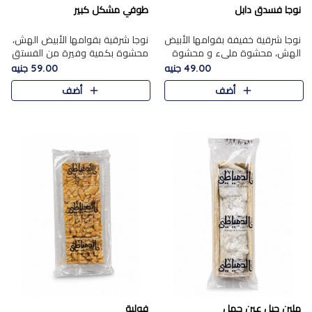
نوجا فسدق دابل
طوفي مشكل كبير
نوجا شرقية خفيفة بقوامها الأبيض
نوجا شرقية بقوامها الأبيض الهش،
الهش، محشوة مليء و محشوة
محشوة بكمية وفيرة من الفستق
بـكمية وفيرة من الفستق الفاخر
الفاخر لتمنحك نكهة غنية وقرمشة
49.00 جنيه
59.00 جنيه
لتمنحك نكهة مكسرات غنية
مميزة في كل قطعة، لتجربة تجمع
أضف
أضف
وقرمشة مميزة في كل قطعة و
بين الفخامة والمذاق..
قضم..
ملبن حبل عين جمل
فولية