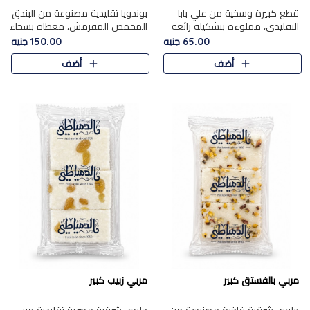
قطع كبيرة وسخية من علي بابا
بوندويا تقليدية مصنوعة من البندق
التقليدي، مملوءة بتشكيلة رائعة
المحمص المقرمش، مغطاة بسخاء
من المكسرات المحمصة المحمرة.
بشوكولاتة فاخرة غنية لتحقيق
65.00 جنيه
150.00 جنيه
التوازن المثالي بين قوام القرمشة
أضف
أضف
ونكهة الشوكولاتة ا..
مربي بالفستق كبير
مربي زبيب كبير