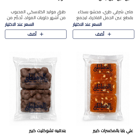
ملبن شرقي طري، محشو بسخاء
طبق موليد الكلاسكي المحبوب
بقطع عين الجمل الفاخرة، ليجمع
من أشهر حلويات المولد، تُحضّر من
بين القوام الناعم وقرمشة الجوز
فول سوداني محمص بعناية
السعر عند الاختيار
السعر عند الاختيار
في مذاق شرقي أصيل.
ومغلف بطبقة رقيقة من السكر
أضف
أضف
المكرمل، لتمنحك قرمشة أصيلة
وم..
علي بابا بالمكسرات كبير
بندقيه تشوكليت كبير