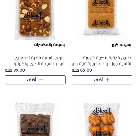
بسيمه كبير
بسيمة بالمكسرات
حلوى شرقية مصرية شهيرة
حلوى شرقية فاخرة تجمع بين
تقليدية جوز الهند، مخبوزة غنية بجوز
قوام البسيمة الطري ونكهتها
الهند، بلمسه ذهبية وتتميز بقوامها
الغنية، مزينة بتشكيلة مختارة من
85.00 جنيه
99.00 جنيه
المرمل وطعمها اللذيذ الذي يشبه
اللوز والبندق والمكسرات الفاخرة.
أضف
أضف
البسبوسة. تُخبز..
مزيج متوازن من القوام ..