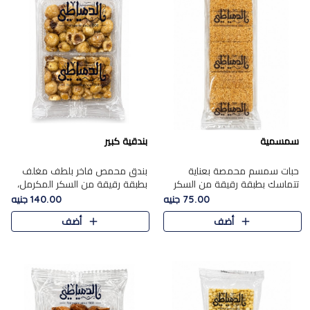
سمسمية
بندقية كبير
حبات سمسم محمصة بعناية
بندق محمص فاخر بلطف مغلف
تتماسك بطبقة رقيقة من السكر
بطبقة رقيقة من السكر المكرمل،
المكرمل، لتقدم طعم السمسم
يجمع بين النكهة الغنية ناتي
75.00 جنيه
140.00 جنيه
المميز وقرمشتة التي ارتبطت ببهجة
والقرمشة الراقية المرضية في
أضف
أضف
المولد عبر الأجيال.
حلوى شرقية أنيقه بطابع مميز.