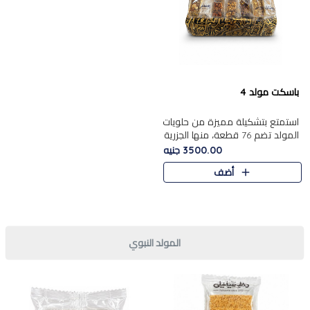
باسكت مولد 4
استمتع بتشكيلة مميزة من حلويات
المولد تضم 76 قطعة، منها الجزرية
بالفول والبندق، علي بابا
3500.00 جنيه
بالمكسرات.......
أضف
المولد النبوي