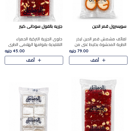
سويسرول قمر الدين
جزريه بالفول سودانى كبير
لفائف مشمش قمر الدين ليذر
حلوى الجزرية التركية الحمراء
الطرية المحشوة بخليط غني من
التقليدية بقوامها الهلامي الطري
جوز الهند الأبيض والمكسرات
ولونها الأحمر المميز، محشوة
79.00 جنيه
45.00 جنيه
الفاخرة، يقدم المذاق الحلو
بسخاء بالفول السوداني المحمص
أضف
أضف
الطبيعي لقمر الدين و تجمع بين
لتمنحك توازنًا رائعًا ..
حل..