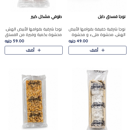
نوجا فسدق دابل
طوفي مشكل كبير
نوجا شرقية خفيفة بقوامها الأبيض
نوجا شرقية بقوامها الأبيض الهش،
الهش، محشوة مليء و محشوة
محشوة بكمية وفيرة من الفستق
بـكمية وفيرة من الفستق الفاخر
الفاخر لتمنحك نكهة غنية وقرمشة
49.00 جنيه
59.00 جنيه
لتمنحك نكهة مكسرات غنية
مميزة في كل قطعة، لتجربة تجمع
أضف
أضف
وقرمشة مميزة في كل قطعة و
بين الفخامة والمذاق..
قضم..