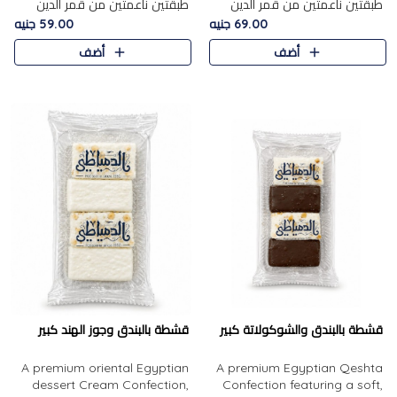
طبقتين ناعمتين من قمر الدين
طبقتين ناعمتين من قمر الدين
الفاخر، تتوسطهما حشوة غنية من
الفاخر، تتوسطهما حشوة غنية من
69.00 جنيه
59.00 جنيه
الفول السوداني المحمص، لتجمع
اللوز المحمص لتمنح مزيجًا متوازنًا
أضف
أضف
بين حلاوة المشمش الطبيعية..
من النعومة والقرمشة. ..
قشطة بالبندق والشوكولاتة كبير
قشطة بالبندق وجوز الهند كبير
A premium oriental Egyptian
A premium Egyptian Qeshta
dessert Cream Confection,
Confection featuring a soft,