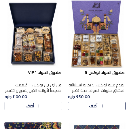
صندوق المولد لوكس 5
صندوق المولد VIP 1
تقدم علبة لوكس 5 تجربة استثنائية
في اي بي بوكس 1 صُممت
لعشاق حلويات المولد، حيث تضم
خصيصاً لأولئك الذين يقدرون لتقدم
42 قطعة من تشكيلة فاخرة تجمع
تجربة استثنائية بوكس تجمع بين
950.00 جنيه
1100.00 جنيه
بين أشهر الأصناف التقليدية وأصناف
أفخر حلويات المولد المصري مع
أضف
أضف
مميزة مختارة بع..
تشكيلة مختارة من الأصناف ..