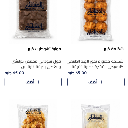
شكلمة كبير
فولية تشوكليت كبير
شكلمة مخبوزة بجوز الهند الطبيعي
فول سوداني محمص كرانشي
كلاسيكي، بقشرة ذهبية خفيفة
ومغطى بطبقة غنية من
وقلب طري رطب يذوب في الفم،
الشوكولاتة، يجمع بين طعم
65.00 جنيه
45.00 جنيه
تمنحك المذاق الشرقي الحلو الأصيل
القرمشة الأصيلة الكلاسكيكية
أضف
أضف
التقليدي في كل لقمة.
التقليدية للفول السوداني وحلاوة
الشوكولاتة ا..