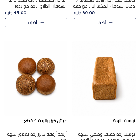
توست صحي من الرده والشوفان.
أقراص بقسماط دائرية مخبوزة من
دفء الشوفان المكسراتي مع خفة
الشوفان الطازج الرده مع بذور
الرده في كل شريحة.
مختارة. قرمشة الحبوب والبذور،
80.00 جنيه
45.00 جنيه
بداية صحية لكل صباح.
أضف
أضف
توست بالردة
عيش كيزر بالردة 4 قطع
توست رده خفيف وصحي بنكهة
أربعة أرغفة كايزر ردة بعمق نكهة