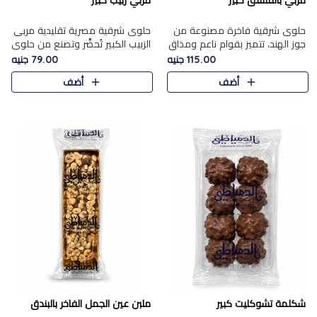
مربي بالفستق كبير
مربي زبيب كبير
حلوى شرقية فاخرة مصنوعة من
حلوى شرقية مصرية تقليدية مربى
جوز الهند، تتميز بقوام ناعم ومذاق
الزبيب الكبير تُحضَّر وتصنع من حلوي
غني، وتزين بقطع من الفستق
جوز الهند باسد بقوام طري ومذاق
115.00 جنيه
79.00 جنيه
الفاخر التي تضيف عليها قرمشة
غني، وتُزين وتغطا بحبات الزبيب
أضف
أضف
خفيفة.
الذهبي التي ..
شكلمة تشوكليت كبير
ملبن عين الجمل الفاخر بالبندق