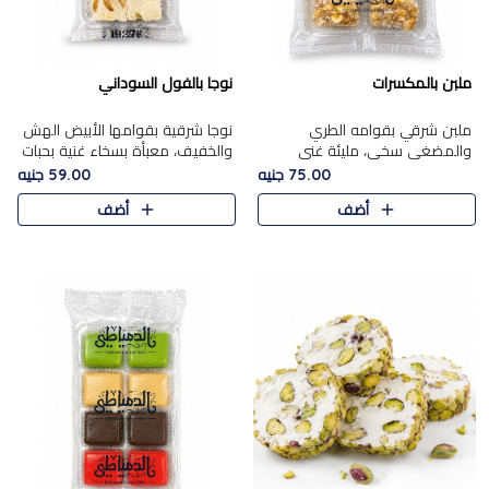
ملبن بالمكسرات
نوجا بالفول السوداني
ملبن شرقي بقوامه الطري
نوجا شرقية بقوامها الأبيض الهش
والمضغي سخي، مليئة غني
والخفيف، معبأة بسخاء غنية بحبات
بتشكيلة فاخرة من المكسرات
الفول السوداني المحمص التي
75.00 جنيه
59.00 جنيه
مشكلة المختارة التي تقدم تضيف
يقدم تضيف قرمشة مميزة مرضية
أضف
أضف
قرمشة مميزة مرضية ونكهة
وتوازنًا رائعًا مع حلا..
مكسرات غنية ف..