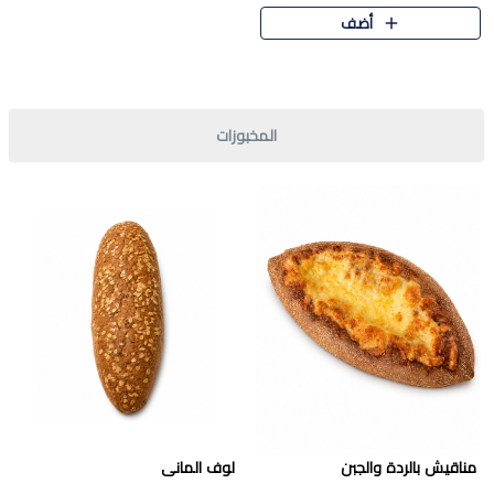
قرمشة مميزة ونكهة غنية في كل
أضف
قطعة. تجمع بين المذاق..
المخبوزات
مناقيش بالردة والجبن
لوف المانى