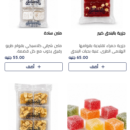
جزرية بالبندق كبير
ملبن سادة
جزرية حمراء تقليدية بقوامها
ملبن شرقي كلاسيكي بقوام طريو
الهلامي الطري، غنية بحبات البندق
رقيق يذوب مع كل قضمة،
الفاخرة التي تضيف قرمشة راقية
مغطى بطبقة ناعمة من السكر
65.00 جنيه
55.00 جنيه
إلى قوامها الناعم، لتقدم مزيجًا
البودرة ليقدم المذاق الأصيل الذي
أضف
أضف
متوازنًا من النكه..
ارتبط بحلويات المولد التقليدي..