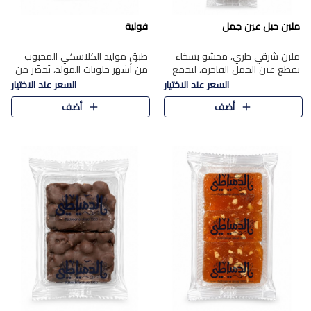
ملبن حبل عين جمل
فولية
ملبن شرقي طري، محشو بسخاء
طبق موليد الكلاسكي المحبوب
بقطع عين الجمل الفاخرة، ليجمع
من أشهر حلويات المولد، تُحضّر من
بين القوام الناعم وقرمشة الجوز
فول سوداني محمص بعناية
السعر عند الاختيار
السعر عند الاختيار
في مذاق شرقي أصيل.
ومغلف بطبقة رقيقة من السكر
أضف
أضف
المكرمل، لتمنحك قرمشة أصيلة
وم..