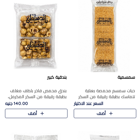
سمسمية
بندقية كبير
حبات سمسم محمصة بعناية
بندق محمص فاخر بلطف مغلف
تتماسك بطبقة رقيقة من السكر
بطبقة رقيقة من السكر المكرمل،
المكرمل، لتقدم طعم السمسم
يجمع بين النكهة الغنية ناتي
السعر عند الاختيار
140.00 جنيه
المميز وقرمشتة التي ارتبطت ببهجة
والقرمشة الراقية المرضية في
أضف
أضف
المولد عبر الأجيال.
حلوى شرقية أنيقه بطابع مميز.