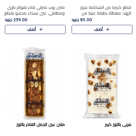
قطع كبيرة من الشكلمة بجوز
ملبن روب شرقي فاخر بقوام طري
الهند، مغطاة بطبقة غنية من
ومطاطي، غني بسخاء محشو بقطع
الشوكولاتة الفاخرة لتجمع بين
عين الجمل والبندق المحمص التي
85.00 جنيه
239.00 جنيه
القوام الطري من الداخل مركز جوز
تضيف قرمشة مميزة مُرضية
أضف
أضف
الهند المطاطي والمذاق الغن..
ونكهة جوزية غنية في كل
قضمة...
مربى باللوز كبير
ملبن عين الجمل الفاخر باللوز