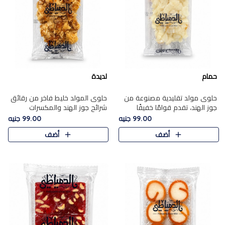
حمام
لديدة
حلوى مولد تقليدية مصنوعة من
حلوى المولد خليط فاخر من رقائق
جوز الهند، تقدم قوامًا خفيفًا
شرائح جوز الهند والمكسرات
ونكهة شرقية أصيلة تجسد روح
المحمصة، متماسك بشراب حلاوة
99.00 جنيه
99.00 جنيه
الـموسم الأعياد.
الكراميل الخفيفة ليمنحك قرمشة
أضف
أضف
غنية ومذاقًا شرقيًا أصيلً..