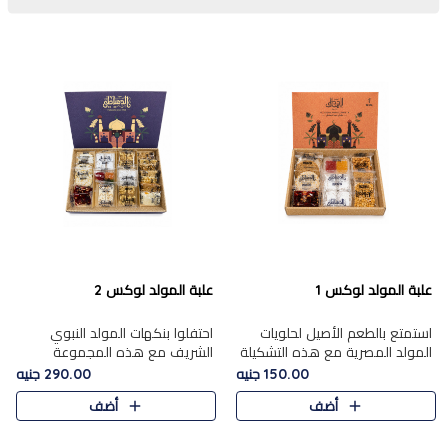
علبة المولد لوكس 1
علبة المولد لوكس 2
استمتع بالطعم الأصيل لحلويات
احتفلوا بنكهات المولد النبوي
المولد المصرية مع هذه التشكيلة
الشريف مع هذه المجموعة
المختارة بعناية من 9 قطع. تتضمن
الفاخرة المكونة من 19 قطعة،
150.00 جنيه
290.00 جنيه
التشكيلة جوزرية مع فول،ملبان
والتي تم اختيارها بعناية فائقة لتُبرز
أضف
أضف
سادة، ملبان
تشكيلة واسعة من الحلويات
التقليدية المفضلة. تشمل
المجموعة .....