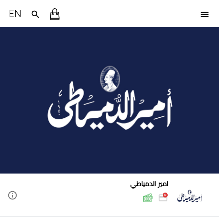
EN
امير الدمياطي