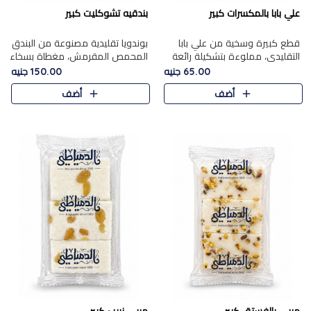
علي بابا بالمكسرات كبير
بندقيه تشوكليت كبير
قطع كبيرة وسخية من علي بابا
بوندويا تقليدية مصنوعة من البندق
التقليدي، مملوءة بتشكيلة رائعة
المحمص المقرمش، مغطاة بسخاء
من المكسرات المحمصة المحمرة.
بشوكولاتة فاخرة غنية لتحقيق
65.00 جنيه
150.00 جنيه
التوازن المثالي بين قوام القرمشة
أضف
أضف
ونكهة الشوكولاتة ا..