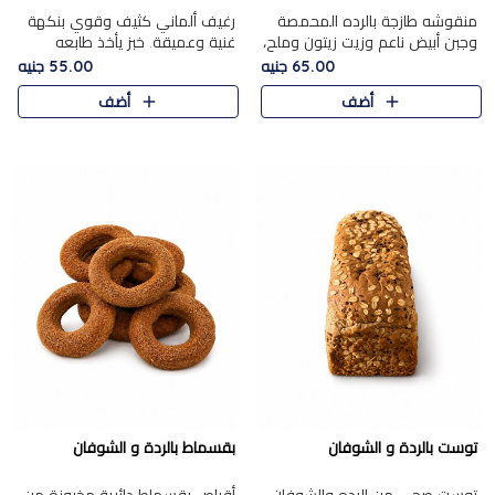
منقوشه طازجة بالرده المحمصة
رغيف ألماني كثيف وقوي بنكهة
وجبن أبيض ناعم وزيت زيتون وملح،
غنية وعميقة. خبز يأخذ طابعه
مباشرة من الفرن.الرده مع نعومة
بجدية.
65.00 جنيه
55.00 جنيه
الجبن فوق عجينة طازجة.
أضف
أضف
توست بالردة و الشوفان
بقسماط بالردة و الشوفان