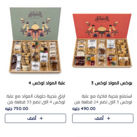
بوكس المولد لوكس 3
علبة المولد لوكس 4
استمتع بتجربة فاخرة مع علبة
ارتقِ بتجربة حلويات المولد مع علبة
لوكس 3 التي تضم 24 قطعة من
لوكس 4 التي تضم 33 قطعة من
أشهر حلويات المولد الشرقية
تشكيلة فاخرة ومتنوعة من أشهر
490.00 جنيه
750.00 جنيه
المختارة بعناية. تحتوي التشكيلة
الأصناف الشرقية. تحتوي العلبة على
أضف
أضف
على الجزرية بالفول، والملب..
الجزرية بالفول،..