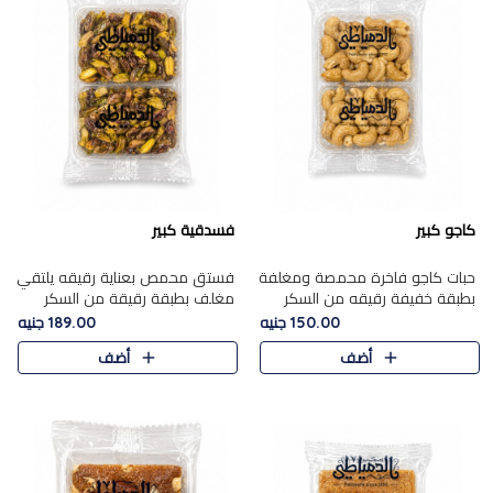
كاجو كبير
فسدقية كبير
حبات كاجو فاخرة محمصة ومغلفة
فستق محمص بعناية رقيقه يلتقي
بطبقة خفيفة رقيقه من السكر
مغلف بطبقة رقيقة من السكر
المكرمل، تجمع بين توازن النعومة
المكرمل، ليقدم مذاقًا فاخرًا حلوي
150.00 جنيه
189.00 جنيه
زبدية غنية فاخرة والقرمشة
شرقية فاخرة ونكهة غنية ناتي تميز
أضف
أضف
المرضية في حلوى شرقية بطاب..
كل قطعة و قوام هش