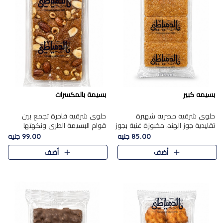
بسيمه كبير
بسيمة بالمكسرات
حلوى شرقية مصرية شهيرة
حلوى شرقية فاخرة تجمع بين
تقليدية جوز الهند، مخبوزة غنية بجوز
قوام البسيمة الطري ونكهتها
الهند، بلمسه ذهبية وتتميز بقوامها
الغنية، مزينة بتشكيلة مختارة من
85.00 جنيه
99.00 جنيه
المرمل وطعمها اللذيذ الذي يشبه
اللوز والبندق والمكسرات الفاخرة.
أضف
أضف
البسبوسة. تُخبز..
مزيج متوازن من القوام ..