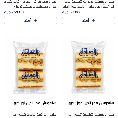
حلوى شرقية مصرية تقليدية مربي
ملبن روب شرقي مصري فاخر بقوام
لوز تُحضَّر من حلوى باسد جوز الهند
طري ومطاطي، محشوة غني
بقوام طري ومذاق غني، وتُزين
بسخاء بقطع عين الجمل واللوز
89.00 جنيه
239.00 جنيه
وتغطاه بقطع اللوز الفاخر التي
الفاخر التي تضيف قرمشة مميزة
أضف
أضف
تضيف لمسة مميزة م..
ومرضية ونكهة ناتي غنية في كل
قض..
ساندوتش قمر الدين فول كبير
ساندوتش قمر الدين لوز كبير
حلوى شرقية تقليدية تتكون من
حلوى شرقية فاخرة تتكون من