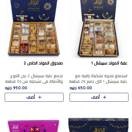
علبة المولد سبيشال 1
صندوق المولد الخاص 2
استمتع بتجربة تشكيلة راقية مع
تجمع علبة سبيشال 2 بين التنوع
علبة سبيشال 1 التي تضم 28 قطعة
والأصالة في تشكيلة من 36 قطعة
من تشكيلة مختارة بعناية من أفخر
تضم أشهر حلويات المولد الشرقية.
650.00 جنيه
950.00 جنيه
حلويات المولد المصرية الأصلية
تحتوي العلبة على الجزرية بالفول،
أضف
أضف
الشرقية. تحتوي ال..
والجزرية بالبن..