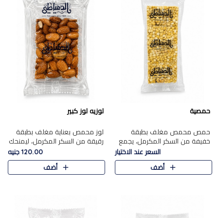
حمصية
لوزيه لوز كبير
حمص محمص مغلف بطبقة
لوز محمص بعناية مغلف بطبقة
خفيفة من السكر المكرمل، يجمع
رقيقة من السكر المكرمل، ليمنحك
بين القرمشة المميزة والطعم
قرمشة راقية ونكهة غنية تبرز
السعر عند الاختيار
120.00 جنيه
الشرقي الأصيل في واحدة من أشهر
فخامة اللوز في كل قطعة.
أضف
أضف
حلويات الموسم.