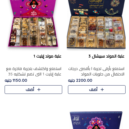
علبة المولد سبيشال 3
علبة مولد إيليت 1
استمتع بأرقى تجربة ا بأقصى درجات
استمتع واكتشف بتجربة فاخرة مع
الاحتفال من حلويات المولد
علبة إيليت 1 التي تضم تشكليه 35
المصريه الأصيلة مع هذه الفخامة
قطعة من أرقى حلويات المولد
2200.00 جنيه
1150.00 جنيه
مع علبة سبيشال 3 التي تضم 56
المصري الأصيلة ,معروضة بشكل
أضف
أضف
قطعة من تشكيلة استثن..
جميل في علبة أنيقة ، في..