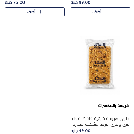
featuring a soft, creamy
creamy texture paired with a
89.00 جنيه
75.00 جنيه
texture and the distinctive
rich layer of premium
أضف
أضف
flavor of roasted hazelnuts.
chocolate and the distinctive
Smoo..
flav..
هريسة بالمكسرات
حلوى هريسة شرقية فاخرة بقوام
غني وطري، مزينة بتشكيلة مختارة
من المكسرات الفاخرة التي تضيف
99.00 جنيه