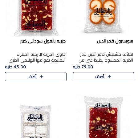
سويسرول قمر الدين
جزريه بالفول سودانى كبير
لفائف مشمش قمر الدين ليذر
حلوى الجزرية التركية الحمراء
الطرية المحشوة بخليط غني من
التقليدية بقوامها الهلامي الطري
جوز الهند الأبيض والمكسرات
ولونها الأحمر المميز، محشوة
79.00 جنيه
45.00 جنيه
الفاخرة، يقدم المذاق الحلو
بسخاء بالفول السوداني المحمص
أضف
أضف
الطبيعي لقمر الدين و تجمع بين
لتمنحك توازنًا رائعًا ..
حل..