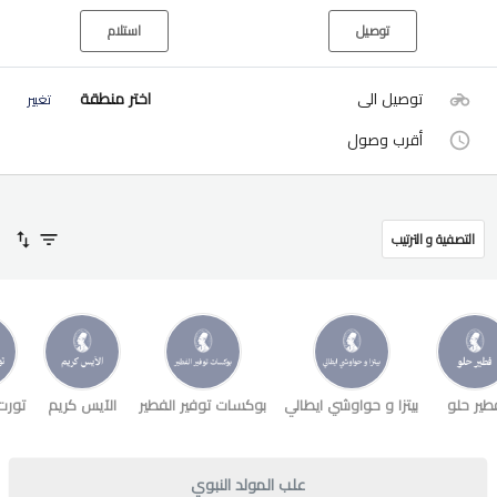
توصيل
استلام
توصيل الى
اختر منطقة
تغيير
أقرب وصول
التصفية و الترتيب
طير حلو
بيتزا و حواوشي ايطالي
بوكسات توفير الفطير
الآيس كريم
تورت
علب المولد النبوي