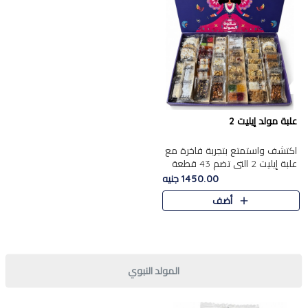
علبة مولد إيليت 2
اكتشف واستمتع بتجربة فاخرة مع
علبة إيليت 2 التي تضم 43 قطعة
تشكيلة من أرقى حلويات المولد
1450.00 جنيه
الشرقية المصرية الأصيلة ,معروضة
أضف
بشكل جميل في علبة أ..
المولد النبوي