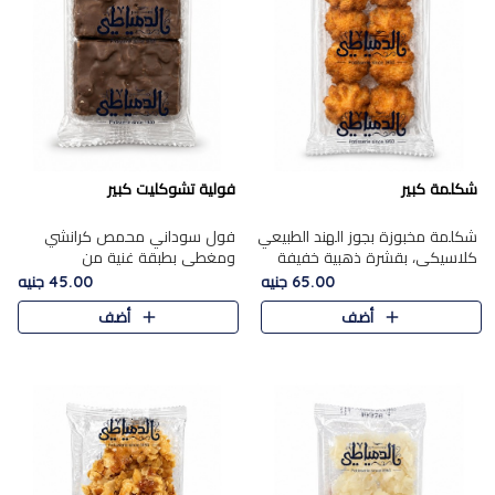
شكلمة كبير
فولية تشوكليت كبير
شكلمة مخبوزة بجوز الهند الطبيعي
فول سوداني محمص كرانشي
كلاسيكي، بقشرة ذهبية خفيفة
ومغطى بطبقة غنية من
وقلب طري رطب يذوب في الفم،
الشوكولاتة، يجمع بين طعم
65.00 جنيه
45.00 جنيه
تمنحك المذاق الشرقي الحلو الأصيل
القرمشة الأصيلة الكلاسكيكية
أضف
أضف
التقليدي في كل لقمة.
التقليدية للفول السوداني وحلاوة
الشوكولاتة ا..