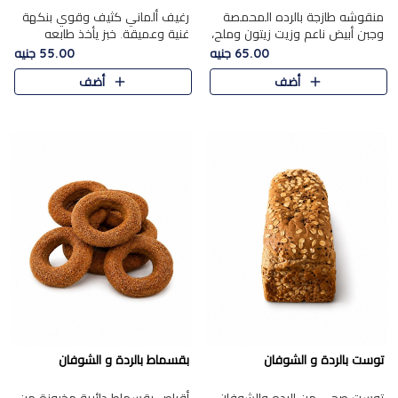
منقوشه طازجة بالرده المحمصة
رغيف ألماني كثيف وقوي بنكهة
وجبن أبيض ناعم وزيت زيتون وملح،
غنية وعميقة. خبز يأخذ طابعه
مباشرة من الفرن.الرده مع نعومة
بجدية.
65.00 جنيه
55.00 جنيه
الجبن فوق عجينة طازجة.
أضف
أضف
توست بالردة و الشوفان
بقسماط بالردة و الشوفان