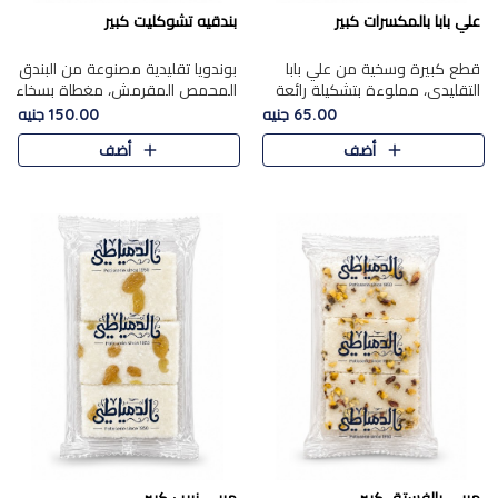
علي بابا بالمكسرات كبير
بندقيه تشوكليت كبير
قطع كبيرة وسخية من علي بابا
بوندويا تقليدية مصنوعة من البندق
التقليدي، مملوءة بتشكيلة رائعة
المحمص المقرمش، مغطاة بسخاء
من المكسرات المحمصة المحمرة.
بشوكولاتة فاخرة غنية لتحقيق
65.00 جنيه
150.00 جنيه
التوازن المثالي بين قوام القرمشة
أضف
أضف
ونكهة الشوكولاتة ا..