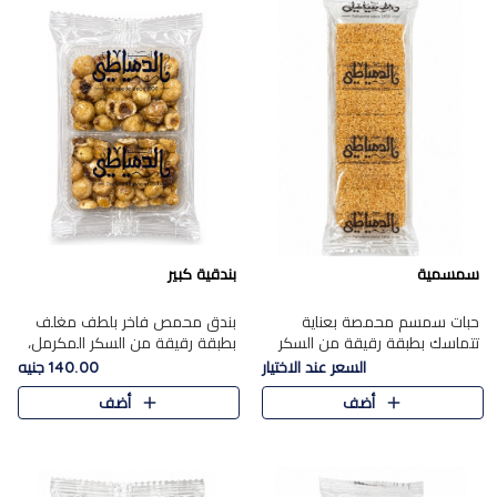
سمسمية
بندقية كبير
حبات سمسم محمصة بعناية
بندق محمص فاخر بلطف مغلف
تتماسك بطبقة رقيقة من السكر
بطبقة رقيقة من السكر المكرمل،
المكرمل، لتقدم طعم السمسم
يجمع بين النكهة الغنية ناتي
السعر عند الاختيار
140.00 جنيه
المميز وقرمشتة التي ارتبطت ببهجة
والقرمشة الراقية المرضية في
أضف
أضف
المولد عبر الأجيال.
حلوى شرقية أنيقه بطابع مميز.