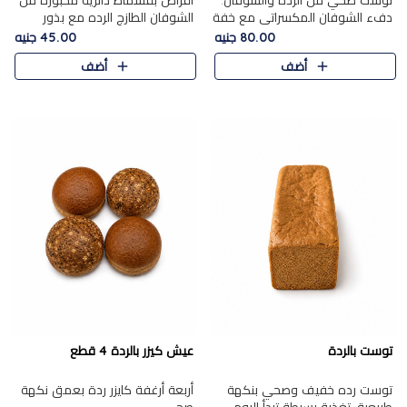
توست صحي من الرده والشوفان.
أقراص بقسماط دائرية مخبوزة من
دفء الشوفان المكسراتي مع خفة
الشوفان الطازج الرده مع بذور
الرده في كل شريحة.
مختارة. قرمشة الحبوب والبذور،
80.00 جنيه
45.00 جنيه
بداية صحية لكل صباح.
أضف
أضف
توست بالردة
عيش كيزر بالردة 4 قطع
توست رده خفيف وصحي بنكهة
أربعة أرغفة كايزر ردة بعمق نكهة