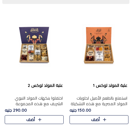
علبة المولد لوكس 1
علبة المولد لوكس 2
استمتع بالطعم الأصيل لحلويات
احتفلوا بنكهات المولد النبوي
المولد المصرية مع هذه التشكيلة
الشريف مع هذه المجموعة
المختارة بعناية من 9 قطع. تتضمن
الفاخرة المكونة من 19 قطعة،
150.00 جنيه
290.00 جنيه
التشكيلة جوزرية مع فول،ملبان
والتي تم اختيارها بعناية فائقة لتُبرز
أضف
أضف
سادة، ملبان
تشكيلة واسعة من الحلويات
التقليدية المفضلة. تشمل
المجموعة .....