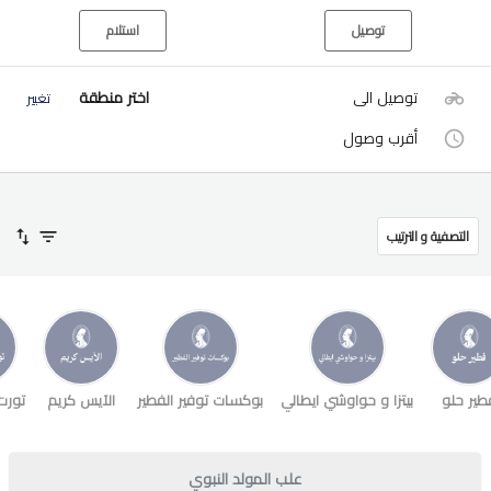
توصيل
استلام
توصيل الى
اختر منطقة
تغيير
أقرب وصول
التصفية و الترتيب
طير حلو
بيتزا و حواوشي ايطالي
بوكسات توفير الفطير
الآيس كريم
تورت
علب المولد النبوي