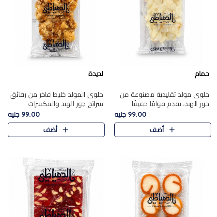
حمام
لديدة
حلوى مولد تقليدية مصنوعة من
حلوى المولد خليط فاخر من رقائق
جوز الهند، تقدم قوامًا خفيفًا
شرائح جوز الهند والمكسرات
ونكهة شرقية أصيلة تجسد روح
المحمصة، متماسك بشراب حلاوة
99.00 جنيه
99.00 جنيه
الـموسم الأعياد.
الكراميل الخفيفة ليمنحك قرمشة
أضف
أضف
غنية ومذاقًا شرقيًا أصيلً..