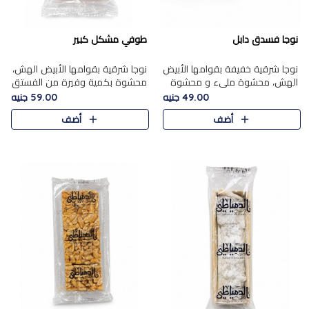
نوجا فسدق دابل
طوفي مشكل كبير
نوجا شرقية خفيفة بقوامها الأبيض
نوجا شرقية بقوامها الأبيض الهش،
الهش، محشوة مليء و محشوة
محشوة بكمية وفيرة من الفستق
بـكمية وفيرة من الفستق الفاخر
الفاخر لتمنحك نكهة غنية وقرمشة
49.00 جنيه
59.00 جنيه
لتمنحك نكهة مكسرات غنية
مميزة في كل قطعة، لتجربة تجمع
أضف
أضف
وقرمشة مميزة في كل قطعة و
بين الفخامة والمذاق..
قضم..