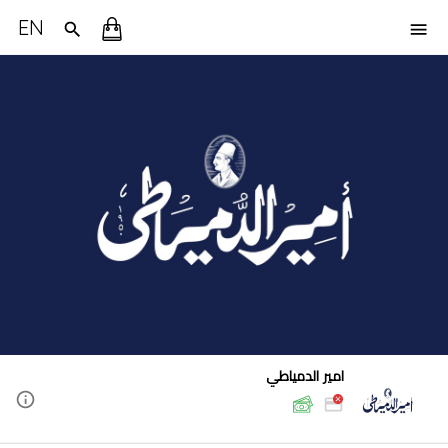
EN
امير الدمياطي