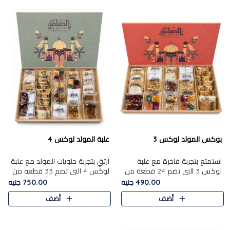
بوكس المولد لوكس 3
علبة المولد لوكس 4
استمتع بتجربة فاخرة مع علبة
ارتقِ بتجربة حلويات المولد مع علبة
لوكس 3 التي تضم 24 قطعة من
لوكس 4 التي تضم 33 قطعة من
أشهر حلويات المولد الشرقية
تشكيلة فاخرة ومتنوعة من أشهر
490.00 جنيه
750.00 جنيه
المختارة بعناية. تحتوي التشكيلة
الأصناف الشرقية. تحتوي العلبة على
أضف
أضف
على الجزرية بالفول، والملب..
الجزرية بالفول،..