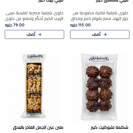
مربي بالفستق كبير
مربي زبيب كبير
حلوى شرقية فاخرة مصنوعة من
حلوى شرقية مصرية تقليدية مربى
جوز الهند، تتميز بقوام ناعم ومذاق
الزبيب الكبير تُحضَّر وتصنع من حلوي
غني، وتزين بقطع من الفستق
جوز الهند باسد بقوام طري ومذاق
115.00 جنيه
79.00 جنيه
الفاخر التي تضيف عليها قرمشة
غني، وتُزين وتغطا بحبات الزبيب
أضف
أضف
خفيفة.
الذهبي التي ..
شكلمة تشوكليت كبير
ملبن عين الجمل الفاخر بالبندق