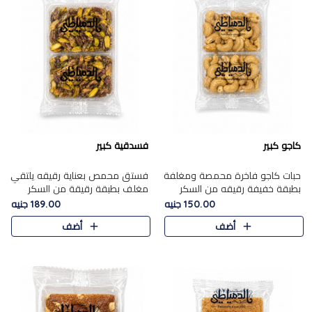
كاجو كبير
فسدقية كبير
حبات كاجو فاخرة محمصة ومغلفة
فستق محمص بعناية رقيقه يلتقي
بطبقة خفيفة رقيقه من السكر
مغلف بطبقة رقيقة من السكر
المكرمل، تجمع بين توازن النعومة
المكرمل، ليقدم مذاقًا فاخرًا حلوي
150.00 جنيه
189.00 جنيه
زبدية غنية فاخرة والقرمشة
شرقية فاخرة ونكهة غنية ناتي تميز
أضف
أضف
المرضية في حلوى شرقية بطاب..
كل قطعة و قوام هش