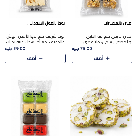
ملبن بالمكسرات
نوجا بالفول السوداني
ملبن شرقي بقوامه الطري
نوجا شرقية بقوامها الأبيض الهش
والمضغي سخي، مليئة غني
والخفيف، معبأة بسخاء غنية بحبات
بتشكيلة فاخرة من المكسرات
الفول السوداني المحمص التي
75.00 جنيه
59.00 جنيه
مشكلة المختارة التي تقدم تضيف
يقدم تضيف قرمشة مميزة مرضية
أضف
أضف
قرمشة مميزة مرضية ونكهة
وتوازنًا رائعًا مع حلا..
مكسرات غنية ف..