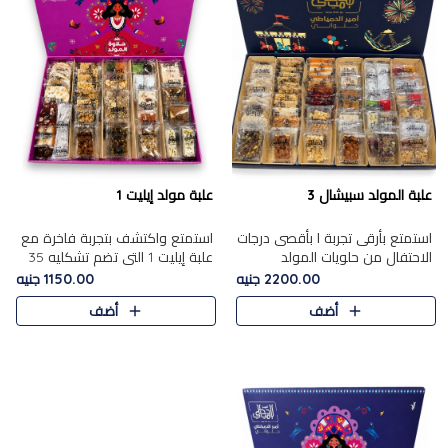
علبة المولد سبيشال 3
علبة مولد إيليت 1
استمتع بأرقى تجربة ا بأقصى درجات
استمتع واكتشف بتجربة فاخرة مع
الاحتفال من حلويات المولد
علبة إيليت 1 التي تضم تشكليه 35
المصريه الأصيلة مع هذه الفخامة
قطعة من أرقى حلويات المولد
2200.00 جنيه
1150.00 جنيه
مع علبة سبيشال 3 التي تضم 56
المصري الأصيلة ,معروضة بشكل
أضف
أضف
قطعة من تشكيلة استثن..
جميل في علبة أنيقة ، في..