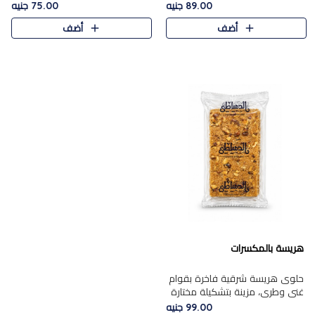
featuring a soft, creamy
creamy texture paired with a
89.00 جنيه
75.00 جنيه
texture and the distinctive
rich layer of premium
أضف
أضف
flavor of roasted hazelnuts.
chocolate and the distinctive
Smoo..
flav..
هريسة بالمكسرات
حلوى هريسة شرقية فاخرة بقوام
غني وطري، مزينة بتشكيلة مختارة
من المكسرات الفاخرة التي تضيف
99.00 جنيه