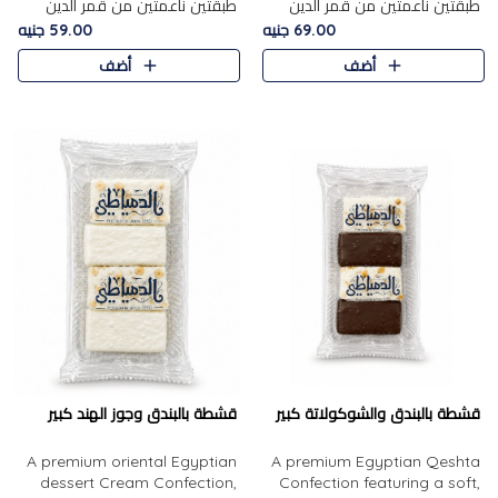
طبقتين ناعمتين من قمر الدين
طبقتين ناعمتين من قمر الدين
الفاخر، تتوسطهما حشوة غنية من
الفاخر، تتوسطهما حشوة غنية من
69.00 جنيه
59.00 جنيه
الفول السوداني المحمص، لتجمع
اللوز المحمص لتمنح مزيجًا متوازنًا
أضف
أضف
بين حلاوة المشمش الطبيعية..
من النعومة والقرمشة. ..
قشطة بالبندق والشوكولاتة كبير
قشطة بالبندق وجوز الهند كبير
A premium oriental Egyptian
A premium Egyptian Qeshta
dessert Cream Confection,
Confection featuring a soft,