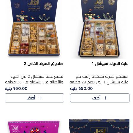
علبة المولد سبيشال 1
صندوق المولد الخاص 2
استمتع بتجربة تشكيلة راقية مع
تجمع علبة سبيشال 2 بين التنوع
علبة سبيشال 1 التي تضم 28 قطعة
والأصالة في تشكيلة من 36 قطعة
من تشكيلة مختارة بعناية من أفخر
تضم أشهر حلويات المولد الشرقية.
650.00 جنيه
950.00 جنيه
حلويات المولد المصرية الأصلية
تحتوي العلبة على الجزرية بالفول،
أضف
أضف
الشرقية. تحتوي ال..
والجزرية بالبن..