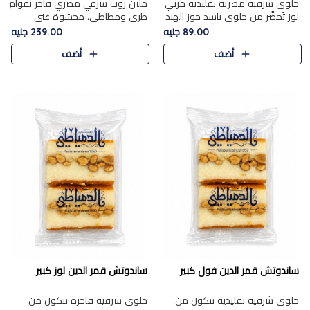
حلوى شرقية مصرية تقليدية مربي
ملبن روب شرقي مصري فاخر بقوام
لوز تُحضَّر من حلوى باسد جوز الهند
طري ومطاطي، محشوة غني
بقوام طري ومذاق غني، وتُزين
بسخاء بقطع عين الجمل واللوز
89.00 جنيه
239.00 جنيه
وتغطاه بقطع اللوز الفاخر التي
الفاخر التي تضيف قرمشة مميزة
أضف
أضف
تضيف لمسة مميزة م..
ومرضية ونكهة ناتي غنية في كل
قض..
ساندوتش قمر الدين فول كبير
ساندوتش قمر الدين لوز كبير
حلوى شرقية تقليدية تتكون من
حلوى شرقية فاخرة تتكون من