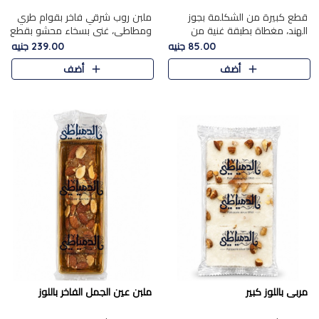
قطع كبيرة من الشكلمة بجوز
ملبن روب شرقي فاخر بقوام طري
الهند، مغطاة بطبقة غنية من
ومطاطي، غني بسخاء محشو بقطع
الشوكولاتة الفاخرة لتجمع بين
عين الجمل والبندق المحمص التي
85.00 جنيه
239.00 جنيه
القوام الطري من الداخل مركز جوز
تضيف قرمشة مميزة مُرضية
أضف
أضف
الهند المطاطي والمذاق الغن..
ونكهة جوزية غنية في كل
قضمة...
مربى باللوز كبير
ملبن عين الجمل الفاخر باللوز