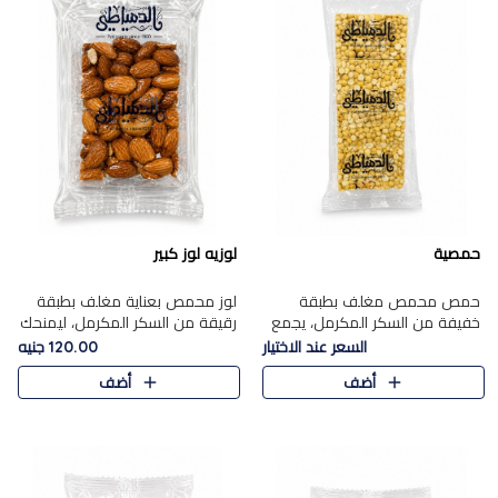
حمصية
لوزيه لوز كبير
حمص محمص مغلف بطبقة
لوز محمص بعناية مغلف بطبقة
خفيفة من السكر المكرمل، يجمع
رقيقة من السكر المكرمل، ليمنحك
بين القرمشة المميزة والطعم
قرمشة راقية ونكهة غنية تبرز
السعر عند الاختيار
120.00 جنيه
الشرقي الأصيل في واحدة من أشهر
فخامة اللوز في كل قطعة.
أضف
أضف
حلويات الموسم.