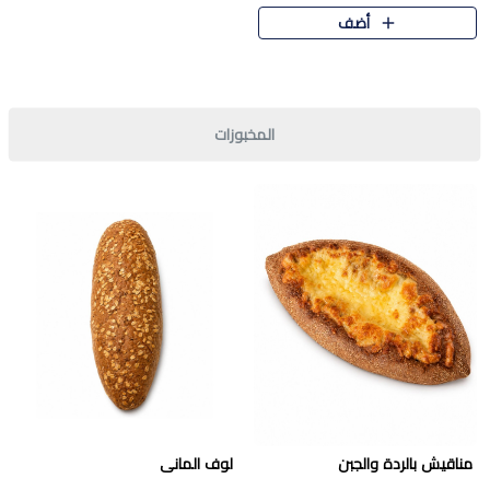
قرمشة مميزة ونكهة غنية في كل
أضف
قطعة. تجمع بين المذاق..
المخبوزات
مناقيش بالردة والجبن
لوف المانى