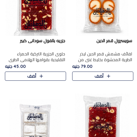
سويسرول قمر الدين
جزريه بالفول سودانى كبير
لفائف مشمش قمر الدين ليذر
حلوى الجزرية التركية الحمراء
الطرية المحشوة بخليط غني من
التقليدية بقوامها الهلامي الطري
جوز الهند الأبيض والمكسرات
ولونها الأحمر المميز، محشوة
79.00 جنيه
45.00 جنيه
الفاخرة، يقدم المذاق الحلو
بسخاء بالفول السوداني المحمص
أضف
أضف
الطبيعي لقمر الدين و تجمع بين
لتمنحك توازنًا رائعًا ..
حل..