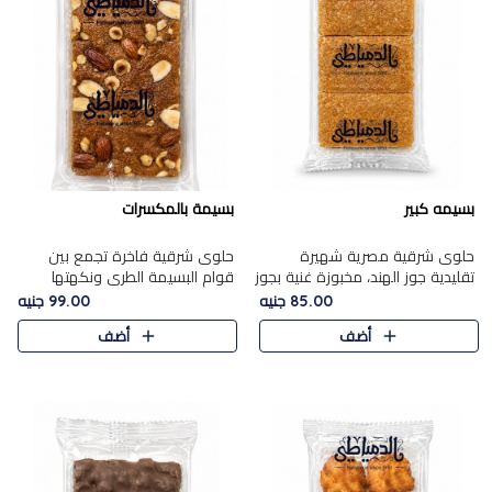
بسيمه كبير
بسيمة بالمكسرات
حلوى شرقية مصرية شهيرة
حلوى شرقية فاخرة تجمع بين
تقليدية جوز الهند، مخبوزة غنية بجوز
قوام البسيمة الطري ونكهتها
الهند، بلمسه ذهبية وتتميز بقوامها
الغنية، مزينة بتشكيلة مختارة من
85.00 جنيه
99.00 جنيه
المرمل وطعمها اللذيذ الذي يشبه
اللوز والبندق والمكسرات الفاخرة.
أضف
أضف
البسبوسة. تُخبز..
مزيج متوازن من القوام ..