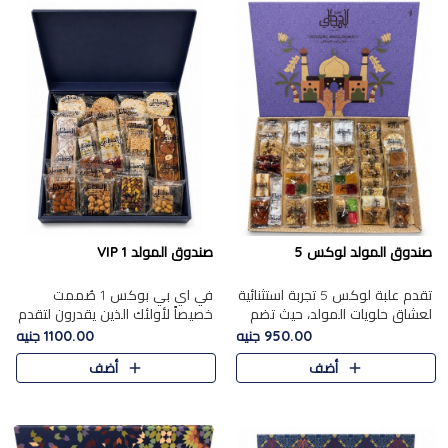
صندوق المولد لوكس 5
صندوق المولد VIP 1
تقدم علبة لوكس 5 تجربة استثنائية
في اي بي بوكس 1 صُممت
لعشاق حلويات المولد، حيث تضم
خصيصاً لأولئك الذين يقدرون لتقدم
42 قطعة من تشكيلة فاخرة تجمع
تجربة استثنائية بوكس تجمع بين
950.00 جنيه
1100.00 جنيه
بين أشهر الأصناف التقليدية وأصناف
أفخر حلويات المولد المصري مع
أضف
أضف
مميزة مختارة بع..
تشكيلة مختارة من الأصناف ..