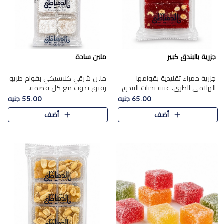
جزرية بالبندق كبير
ملبن سادة
جزرية حمراء تقليدية بقوامها
ملبن شرقي كلاسيكي بقوام طريو
الهلامي الطري، غنية بحبات البندق
رقيق يذوب مع كل قضمة،
الفاخرة التي تضيف قرمشة راقية
مغطى بطبقة ناعمة من السكر
65.00 جنيه
55.00 جنيه
إلى قوامها الناعم، لتقدم مزيجًا
البودرة ليقدم المذاق الأصيل الذي
أضف
أضف
متوازنًا من النكه..
ارتبط بحلويات المولد التقليدي..