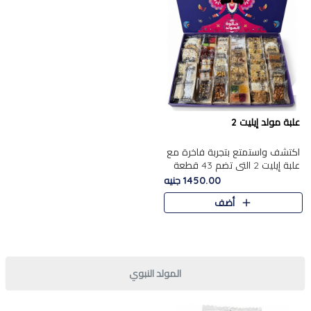
علبة مولد إيليت 2
اكتشف واستمتع بتجربة فاخرة مع
علبة إيليت 2 التي تضم 43 قطعة
تشكيلة من أرقى حلويات المولد
1450.00 جنيه
الشرقية المصرية الأصيلة ,معروضة
أضف
بشكل جميل في علبة أ..
المولد النبوي