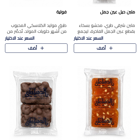
ملبن حبل عين جمل
فولية
ملبن شرقي طري، محشو بسخاء
طبق موليد الكلاسكي المحبوب
بقطع عين الجمل الفاخرة، ليجمع
من أشهر حلويات المولد، تُحضّر من
بين القوام الناعم وقرمشة الجوز
فول سوداني محمص بعناية
السعر عند الاختيار
السعر عند الاختيار
في مذاق شرقي أصيل.
ومغلف بطبقة رقيقة من السكر
أضف
أضف
المكرمل، لتمنحك قرمشة أصيلة
وم..