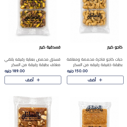
كاجو كبير
فسدقية كبير
حبات كاجو فاخرة محمصة ومغلفة
فستق محمص بعناية رقيقه يلتقي
بطبقة خفيفة رقيقه من السكر
مغلف بطبقة رقيقة من السكر
المكرمل، تجمع بين توازن النعومة
المكرمل، ليقدم مذاقًا فاخرًا حلوي
150.00 جنيه
189.00 جنيه
زبدية غنية فاخرة والقرمشة
شرقية فاخرة ونكهة غنية ناتي تميز
أضف
أضف
المرضية في حلوى شرقية بطاب..
كل قطعة و قوام هش