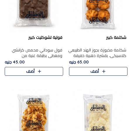
شكلمة كبير
فولية تشوكليت كبير
شكلمة مخبوزة بجوز الهند الطبيعي
فول سوداني محمص كرانشي
كلاسيكي، بقشرة ذهبية خفيفة
ومغطى بطبقة غنية من
وقلب طري رطب يذوب في الفم،
الشوكولاتة، يجمع بين طعم
65.00 جنيه
45.00 جنيه
تمنحك المذاق الشرقي الحلو الأصيل
القرمشة الأصيلة الكلاسكيكية
أضف
أضف
التقليدي في كل لقمة.
التقليدية للفول السوداني وحلاوة
الشوكولاتة ا..