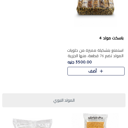
باسكت مولد 4
استمتع بتشكيلة مميزة من حلويات
المولد تضم 76 قطعة، منها الجزرية
بالفول والبندق، علي بابا
3500.00 جنيه
بالمكسرات.......
أضف
المولد النبوي