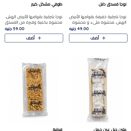
نوجا فسدق دابل
طوفي مشكل كبير
نوجا شرقية خفيفة بقوامها الأبيض
نوجا شرقية بقوامها الأبيض الهش،
الهش، محشوة مليء و محشوة
محشوة بكمية وفيرة من الفستق
بـكمية وفيرة من الفستق الفاخر
الفاخر لتمنحك نكهة غنية وقرمشة
49.00 جنيه
59.00 جنيه
لتمنحك نكهة مكسرات غنية
مميزة في كل قطعة، لتجربة تجمع
أضف
أضف
وقرمشة مميزة في كل قطعة و
بين الفخامة والمذاق..
قضم..
ملبن حبل عين جمل
فولية