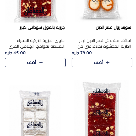
سويسرول قمر الدين
جزريه بالفول سودانى كبير
لفائف مشمش قمر الدين ليذر
حلوى الجزرية التركية الحمراء
الطرية المحشوة بخليط غني من
التقليدية بقوامها الهلامي الطري
جوز الهند الأبيض والمكسرات
ولونها الأحمر المميز، محشوة
79.00 جنيه
45.00 جنيه
الفاخرة، يقدم المذاق الحلو
بسخاء بالفول السوداني المحمص
أضف
أضف
الطبيعي لقمر الدين و تجمع بين
لتمنحك توازنًا رائعًا ..
حل..