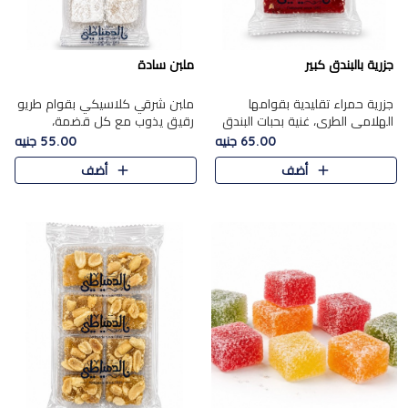
جزرية بالبندق كبير
ملبن سادة
جزرية حمراء تقليدية بقوامها
ملبن شرقي كلاسيكي بقوام طريو
الهلامي الطري، غنية بحبات البندق
رقيق يذوب مع كل قضمة،
الفاخرة التي تضيف قرمشة راقية
مغطى بطبقة ناعمة من السكر
65.00 جنيه
55.00 جنيه
إلى قوامها الناعم، لتقدم مزيجًا
البودرة ليقدم المذاق الأصيل الذي
أضف
أضف
متوازنًا من النكه..
ارتبط بحلويات المولد التقليدي..