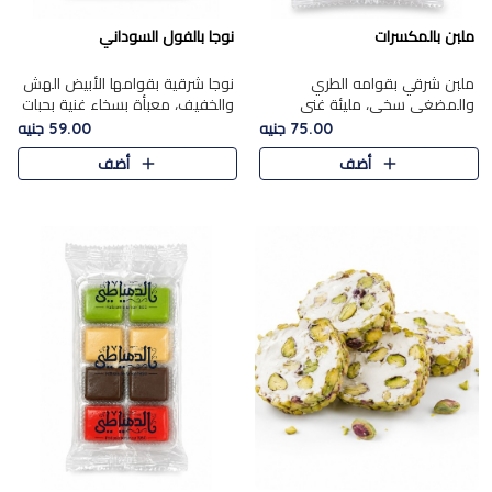
ملبن بالمكسرات
نوجا بالفول السوداني
ملبن شرقي بقوامه الطري
نوجا شرقية بقوامها الأبيض الهش
والمضغي سخي، مليئة غني
والخفيف، معبأة بسخاء غنية بحبات
بتشكيلة فاخرة من المكسرات
الفول السوداني المحمص التي
75.00 جنيه
59.00 جنيه
مشكلة المختارة التي تقدم تضيف
يقدم تضيف قرمشة مميزة مرضية
أضف
أضف
قرمشة مميزة مرضية ونكهة
وتوازنًا رائعًا مع حلا..
مكسرات غنية ف..