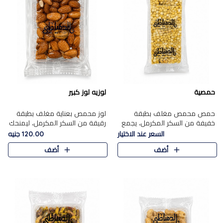
حمصية
لوزيه لوز كبير
حمص محمص مغلف بطبقة
لوز محمص بعناية مغلف بطبقة
خفيفة من السكر المكرمل، يجمع
رقيقة من السكر المكرمل، ليمنحك
بين القرمشة المميزة والطعم
قرمشة راقية ونكهة غنية تبرز
السعر عند الاختيار
120.00 جنيه
الشرقي الأصيل في واحدة من أشهر
فخامة اللوز في كل قطعة.
أضف
أضف
حلويات الموسم.