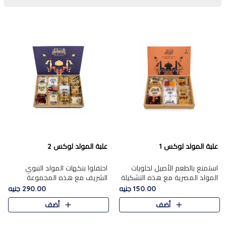
علبة المولد لوكس 1
علبة المولد لوكس 2
استمتع بالطعم الأصيل لحلويات
احتفلوا بنكهات المولد النبوي
المولد المصرية مع هذه التشكيلة
الشريف مع هذه المجموعة
المختارة بعناية من 9 قطع. تتضمن
الفاخرة المكونة من 19 قطعة،
150.00 جنيه
290.00 جنيه
التشكيلة جوزرية مع فول،ملبان
والتي تم اختيارها بعناية فائقة لتُبرز
أضف
أضف
سادة، ملبان
تشكيلة واسعة من الحلويات
التقليدية المفضلة. تشمل
المجموعة .....