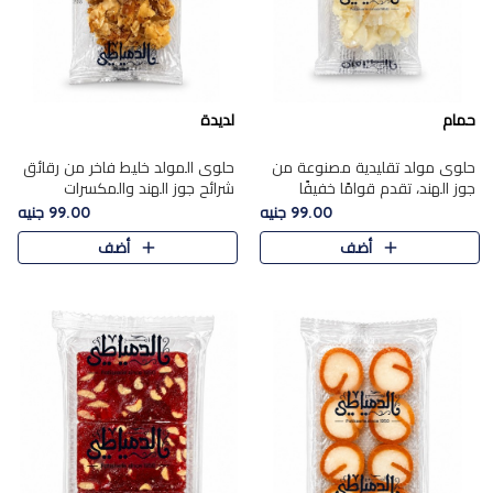
حمام
لديدة
حلوى مولد تقليدية مصنوعة من
حلوى المولد خليط فاخر من رقائق
جوز الهند، تقدم قوامًا خفيفًا
شرائح جوز الهند والمكسرات
ونكهة شرقية أصيلة تجسد روح
المحمصة، متماسك بشراب حلاوة
99.00 جنيه
99.00 جنيه
الـموسم الأعياد.
الكراميل الخفيفة ليمنحك قرمشة
أضف
أضف
غنية ومذاقًا شرقيًا أصيلً..