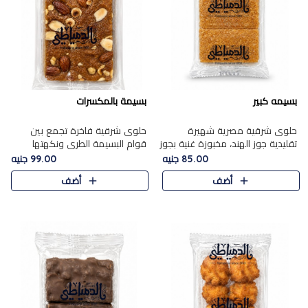
بسيمه كبير
بسيمة بالمكسرات
حلوى شرقية مصرية شهيرة
حلوى شرقية فاخرة تجمع بين
تقليدية جوز الهند، مخبوزة غنية بجوز
قوام البسيمة الطري ونكهتها
الهند، بلمسه ذهبية وتتميز بقوامها
الغنية، مزينة بتشكيلة مختارة من
85.00 جنيه
99.00 جنيه
المرمل وطعمها اللذيذ الذي يشبه
اللوز والبندق والمكسرات الفاخرة.
أضف
أضف
البسبوسة. تُخبز..
مزيج متوازن من القوام ..