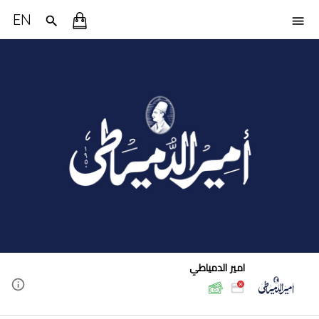
EN
امير الدمياطي