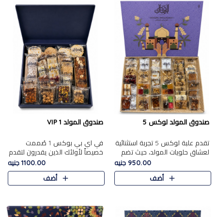
صندوق المولد لوكس 5
صندوق المولد VIP 1
تقدم علبة لوكس 5 تجربة استثنائية
في اي بي بوكس 1 صُممت
لعشاق حلويات المولد، حيث تضم
خصيصاً لأولئك الذين يقدرون لتقدم
42 قطعة من تشكيلة فاخرة تجمع
تجربة استثنائية بوكس تجمع بين
950.00 جنيه
1100.00 جنيه
بين أشهر الأصناف التقليدية وأصناف
أفخر حلويات المولد المصري مع
أضف
أضف
مميزة مختارة بع..
تشكيلة مختارة من الأصناف ..