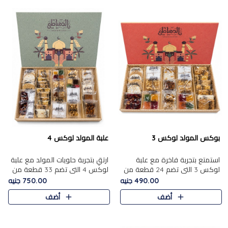
بوكس المولد لوكس 3
علبة المولد لوكس 4
استمتع بتجربة فاخرة مع علبة
ارتقِ بتجربة حلويات المولد مع علبة
لوكس 3 التي تضم 24 قطعة من
لوكس 4 التي تضم 33 قطعة من
أشهر حلويات المولد الشرقية
تشكيلة فاخرة ومتنوعة من أشهر
490.00 جنيه
750.00 جنيه
المختارة بعناية. تحتوي التشكيلة
الأصناف الشرقية. تحتوي العلبة على
أضف
أضف
على الجزرية بالفول، والملب..
الجزرية بالفول،..