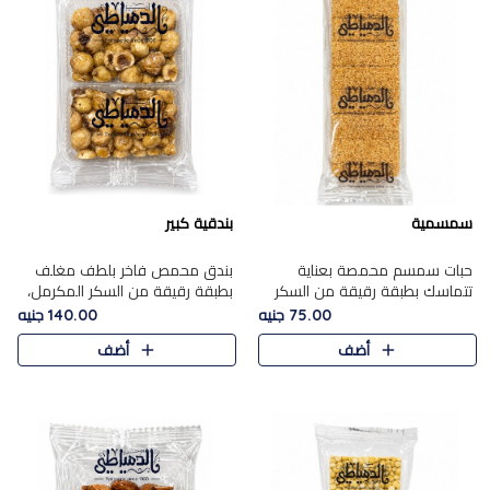
سمسمية
بندقية كبير
حبات سمسم محمصة بعناية
بندق محمص فاخر بلطف مغلف
تتماسك بطبقة رقيقة من السكر
بطبقة رقيقة من السكر المكرمل،
المكرمل، لتقدم طعم السمسم
يجمع بين النكهة الغنية ناتي
75.00 جنيه
140.00 جنيه
المميز وقرمشتة التي ارتبطت ببهجة
والقرمشة الراقية المرضية في
أضف
أضف
المولد عبر الأجيال.
حلوى شرقية أنيقه بطابع مميز.