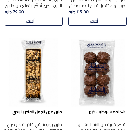
حلوى شرقية فاخرة مصنوعة من
حلوى شرقية مصرية تقليدية مربى
جوز الهند، تتميز بقوام ناعم ومذاق
الزبيب الكبير تُحضَّر وتصنع من حلوي
غني، وتزين بقطع من الفستق
جوز الهند باسد بقوام طري ومذاق
115.00 جنيه
79.00 جنيه
الفاخر التي تضيف عليها قرمشة
غني، وتُزين وتغطا بحبات الزبيب
أضف
أضف
خفيفة.
الذهبي التي ..
شكلمة تشوكليت كبير
ملبن عين الجمل الفاخر بالبندق
قطع كبيرة من الشكلمة بجوز
ملبن روب شرقي فاخر بقوام طري