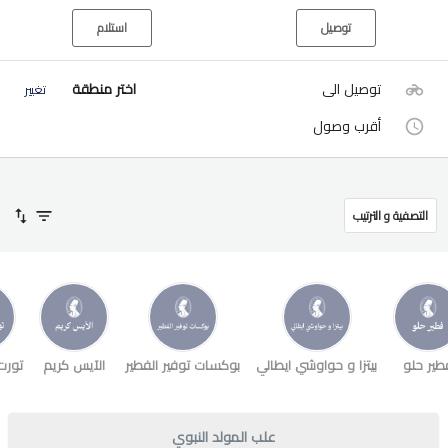
توصيل
استلام
توصيل الى
اختر منطقة
تغيير
أقرب وصول
التصفية و الترتيب
طير حلو
بيتزا و حواوشي ايطالي
بوكسات توفير الفطير
الآيس كريم
تورت
علب المولد النبوي