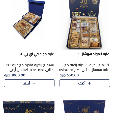
علبة المولد سبيشال 1
علبة مولد في اي بي 4
استمتع بتجربة تشكيلة راقية مع
استمتع بتجربة فاخرة مع علبة VIP
علبة سبيشال 1 التي تضم 28 قطعة
4 التي تضم 84 قطعة من أرقى
من تشكيلة مختارة بعناية من أفخر
حلويات المولد الشرقية، في تشكيلة
650.00 جنيه
3800.00 جنيه
حلويات المولد المصرية الأصلية
غنية تجمع بين الحلويات التقليدية
أضف
أضف
الشرقية. تحتوي ال..
والمكسرات الفاخرة. تحتوي العلبة
على.....