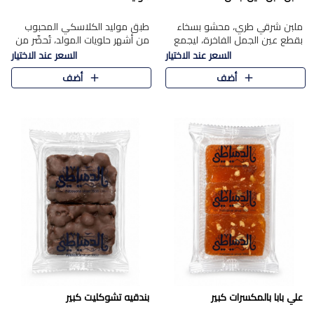
ملبن شرقي طري، محشو بسخاء
طبق موليد الكلاسكي المحبوب
بقطع عين الجمل الفاخرة، ليجمع
من أشهر حلويات المولد، تُحضّر من
بين القوام الناعم وقرمشة الجوز
فول سوداني محمص بعناية
السعر عند الاختيار
السعر عند الاختيار
في مذاق شرقي أصيل.
ومغلف بطبقة رقيقة من السكر
أضف
أضف
المكرمل، لتمنحك قرمشة أصيلة
وم..
علي بابا بالمكسرات كبير
بندقيه تشوكليت كبير