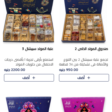
صندوق المولد الخاص 2
علبة المولد سبيشال 3
تجمع علبة سبيشال 2 بين التنوع
استمتع بأرقى تجربة ا بأقصى درجات
والأصالة في تشكيلة من 36 قطعة
الاحتفال من حلويات المولد
تضم أشهر حلويات المولد الشرقية.
المصريه الأصيلة مع هذه الفخامة
950.00 جنيه
2200.00 جنيه
تحتوي العلبة على الجزرية بالفول،
مع علبة سبيشال 3 التي تضم 56
أضف
أضف
والجزرية بالبن..
قطعة من تشكيلة استثن..