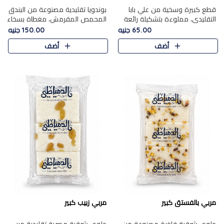
قطع كبيرة وسخية من علي بابا
بوندويا تقليدية مصنوعة من البندق
التقليدي، مملوءة بتشكيلة رائعة
المحمص المقرمش، مغطاة بسخاء
من المكسرات المحمصة المحمرة.
بشوكولاتة فاخرة غنية لتحقيق
65.00 جنيه
150.00 جنيه
التوازن المثالي بين قوام القرمشة
أضف
أضف
ونكهة الشوكولاتة ا..
مربي بالفستق كبير
مربي زبيب كبير