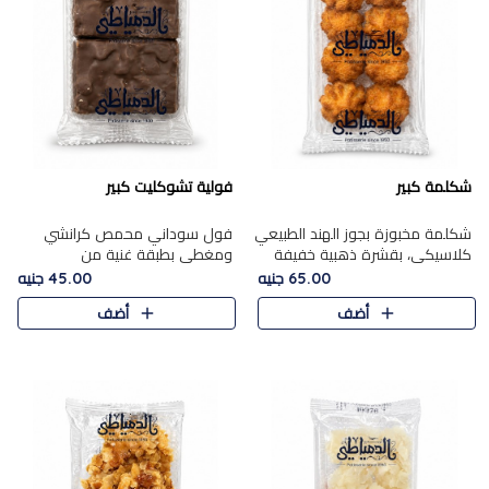
شكلمة كبير
فولية تشوكليت كبير
شكلمة مخبوزة بجوز الهند الطبيعي
فول سوداني محمص كرانشي
كلاسيكي، بقشرة ذهبية خفيفة
ومغطى بطبقة غنية من
وقلب طري رطب يذوب في الفم،
الشوكولاتة، يجمع بين طعم
65.00 جنيه
45.00 جنيه
تمنحك المذاق الشرقي الحلو الأصيل
القرمشة الأصيلة الكلاسكيكية
أضف
أضف
التقليدي في كل لقمة.
التقليدية للفول السوداني وحلاوة
الشوكولاتة ا..