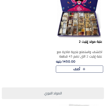
علبة مولد إيليت 2
اكتشف واستمتع بتجربة فاخرة مع
علبة إيليت 2 التي تضم 43 قطعة
تشكيلة من أرقى حلويات المولد
1450.00 جنيه
الشرقية المصرية الأصيلة ,معروضة
أضف
بشكل جميل في علبة أ..
المولد النبوي