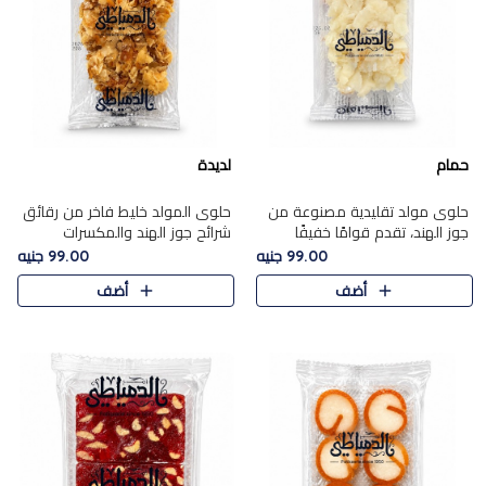
حمام
لديدة
حلوى مولد تقليدية مصنوعة من
حلوى المولد خليط فاخر من رقائق
جوز الهند، تقدم قوامًا خفيفًا
شرائح جوز الهند والمكسرات
ونكهة شرقية أصيلة تجسد روح
المحمصة، متماسك بشراب حلاوة
99.00 جنيه
99.00 جنيه
الـموسم الأعياد.
الكراميل الخفيفة ليمنحك قرمشة
أضف
أضف
غنية ومذاقًا شرقيًا أصيلً..