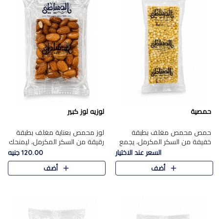
حمصية
لوزيه لوز كبير
حمص محمص مغلف بطبقة
لوز محمص بعناية مغلف بطبقة
خفيفة من السكر المكرمل، يجمع
رقيقة من السكر المكرمل، ليمنحك
بين القرمشة المميزة والطعم
قرمشة راقية ونكهة غنية تبرز
السعر عند الاختيار
120.00 جنيه
الشرقي الأصيل في واحدة من أشهر
فخامة اللوز في كل قطعة.
أضف
أضف
حلويات الموسم.