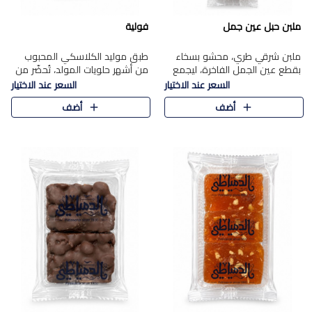
ملبن حبل عين جمل
فولية
ملبن شرقي طري، محشو بسخاء
طبق موليد الكلاسكي المحبوب
بقطع عين الجمل الفاخرة، ليجمع
من أشهر حلويات المولد، تُحضّر من
بين القوام الناعم وقرمشة الجوز
فول سوداني محمص بعناية
السعر عند الاختيار
السعر عند الاختيار
في مذاق شرقي أصيل.
ومغلف بطبقة رقيقة من السكر
أضف
أضف
المكرمل، لتمنحك قرمشة أصيلة
وم..