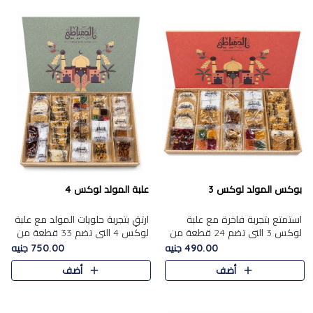
بوكس المولد لوكس 3
علبة المولد لوكس 4
استمتع بتجربة فاخرة مع علبة
ارتقِ بتجربة حلويات المولد مع علبة
لوكس 3 التي تضم 24 قطعة من
لوكس 4 التي تضم 33 قطعة من
أشهر حلويات المولد الشرقية
تشكيلة فاخرة ومتنوعة من أشهر
490.00 جنيه
750.00 جنيه
المختارة بعناية. تحتوي التشكيلة
الأصناف الشرقية. تحتوي العلبة على
أضف
أضف
على الجزرية بالفول، والملب..
الجزرية بالفول،..