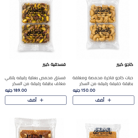
كاجو كبير
فسدقية كبير
حبات كاجو فاخرة محمصة ومغلفة
فستق محمص بعناية رقيقه يلتقي
بطبقة خفيفة رقيقه من السكر
مغلف بطبقة رقيقة من السكر
المكرمل، تجمع بين توازن النعومة
المكرمل، ليقدم مذاقًا فاخرًا حلوي
150.00 جنيه
189.00 جنيه
زبدية غنية فاخرة والقرمشة
شرقية فاخرة ونكهة غنية ناتي تميز
أضف
أضف
المرضية في حلوى شرقية بطاب..
كل قطعة و قوام هش