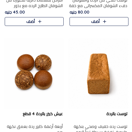
توست صحي من الرده والشوفان.
أقراص بقسماط دائرية مخبوزة من
دفء الشوفان المكسراتي مع خفة
الشوفان الطازج الرده مع بذور
الرده في كل شريحة.
مختارة. قرمشة الحبوب والبذور،
80.00 جنيه
45.00 جنيه
بداية صحية لكل صباح.
أضف
أضف
توست بالردة
عيش كيزر بالردة 4 قطع
توست رده خفيف وصحي بنكهة
أربعة أرغفة كايزر ردة بعمق نكهة