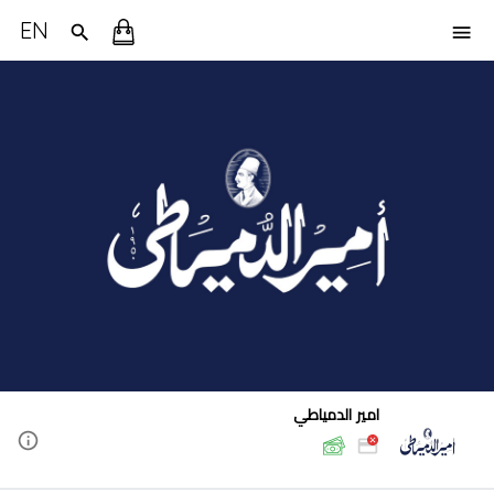
EN
امير الدمياطي