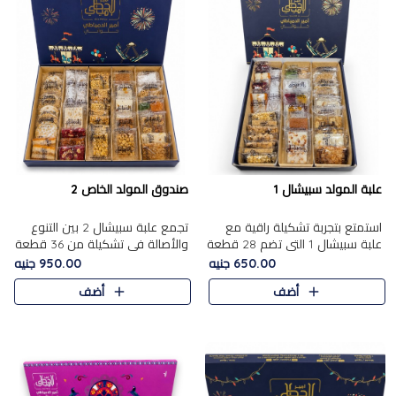
علبة المولد سبيشال 1
صندوق المولد الخاص 2
استمتع بتجربة تشكيلة راقية مع
تجمع علبة سبيشال 2 بين التنوع
علبة سبيشال 1 التي تضم 28 قطعة
والأصالة في تشكيلة من 36 قطعة
من تشكيلة مختارة بعناية من أفخر
تضم أشهر حلويات المولد الشرقية.
650.00 جنيه
950.00 جنيه
حلويات المولد المصرية الأصلية
تحتوي العلبة على الجزرية بالفول،
أضف
أضف
الشرقية. تحتوي ال..
والجزرية بالبن..