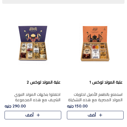
علبة المولد لوكس 1
علبة المولد لوكس 2
استمتع بالطعم الأصيل لحلويات
احتفلوا بنكهات المولد النبوي
المولد المصرية مع هذه التشكيلة
الشريف مع هذه المجموعة
المختارة بعناية من 9 قطع. تتضمن
الفاخرة المكونة من 19 قطعة،
150.00 جنيه
290.00 جنيه
التشكيلة جوزرية مع فول،ملبان
والتي تم اختيارها بعناية فائقة لتُبرز
أضف
أضف
سادة، ملبان
تشكيلة واسعة من الحلويات
التقليدية المفضلة. تشمل
المجموعة .....