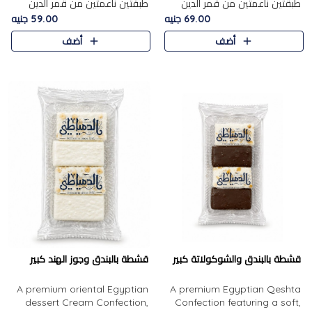
طبقتين ناعمتين من قمر الدين
طبقتين ناعمتين من قمر الدين
الفاخر، تتوسطهما حشوة غنية من
الفاخر، تتوسطهما حشوة غنية من
69.00 جنيه
59.00 جنيه
الفول السوداني المحمص، لتجمع
اللوز المحمص لتمنح مزيجًا متوازنًا
أضف
أضف
بين حلاوة المشمش الطبيعية..
من النعومة والقرمشة. ..
قشطة بالبندق والشوكولاتة كبير
قشطة بالبندق وجوز الهند كبير
A premium oriental Egyptian
A premium Egyptian Qeshta
dessert Cream Confection,
Confection featuring a soft,