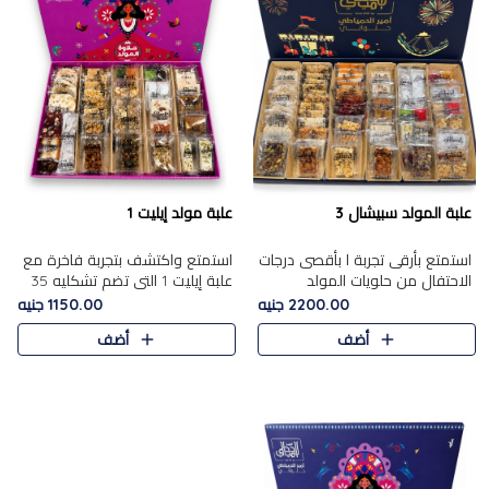
علبة المولد سبيشال 3
علبة مولد إيليت 1
استمتع بأرقى تجربة ا بأقصى درجات
استمتع واكتشف بتجربة فاخرة مع
الاحتفال من حلويات المولد
علبة إيليت 1 التي تضم تشكليه 35
المصريه الأصيلة مع هذه الفخامة
قطعة من أرقى حلويات المولد
2200.00 جنيه
1150.00 جنيه
مع علبة سبيشال 3 التي تضم 56
المصري الأصيلة ,معروضة بشكل
أضف
أضف
قطعة من تشكيلة استثن..
جميل في علبة أنيقة ، في..