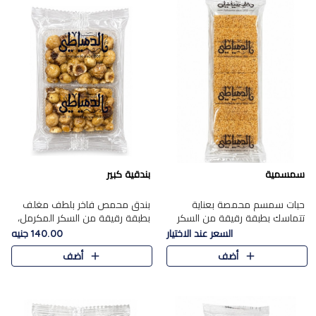
سمسمية
بندقية كبير
حبات سمسم محمصة بعناية
بندق محمص فاخر بلطف مغلف
تتماسك بطبقة رقيقة من السكر
بطبقة رقيقة من السكر المكرمل،
المكرمل، لتقدم طعم السمسم
يجمع بين النكهة الغنية ناتي
السعر عند الاختيار
140.00 جنيه
المميز وقرمشتة التي ارتبطت ببهجة
والقرمشة الراقية المرضية في
أضف
أضف
المولد عبر الأجيال.
حلوى شرقية أنيقه بطابع مميز.