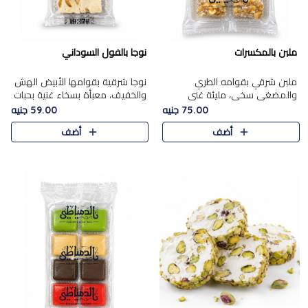
ملبن بالمكسرات
نوجا بالفول السوداني
ملبن شرقي بقوامه الطري
نوجا شرقية بقوامها الأبيض الهش
والمضغي سخي، مليئة غني
والخفيف، معبأة بسخاء غنية بحبات
بتشكيلة فاخرة من المكسرات
الفول السوداني المحمص التي
75.00 جنيه
59.00 جنيه
مشكلة المختارة التي تقدم تضيف
يقدم تضيف قرمشة مميزة مرضية
أضف
أضف
قرمشة مميزة مرضية ونكهة
وتوازنًا رائعًا مع حلا..
مكسرات غنية ف..