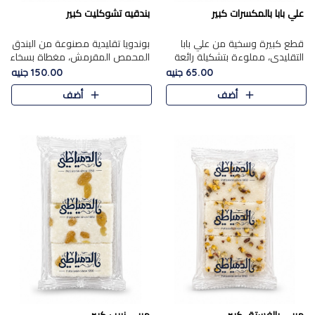
علي بابا بالمكسرات كبير
بندقيه تشوكليت كبير
قطع كبيرة وسخية من علي بابا
بوندويا تقليدية مصنوعة من البندق
التقليدي، مملوءة بتشكيلة رائعة
المحمص المقرمش، مغطاة بسخاء
من المكسرات المحمصة المحمرة.
بشوكولاتة فاخرة غنية لتحقيق
65.00 جنيه
150.00 جنيه
التوازن المثالي بين قوام القرمشة
أضف
أضف
ونكهة الشوكولاتة ا..