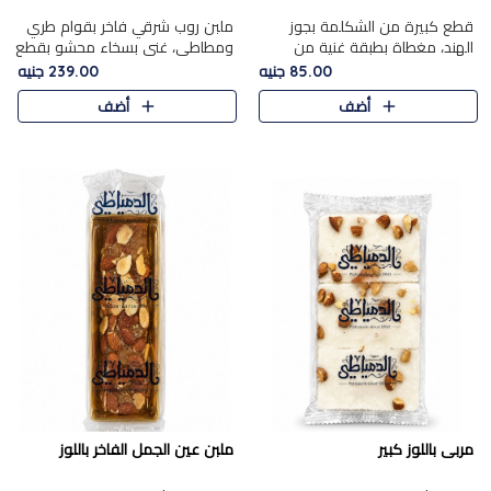
قطع كبيرة من الشكلمة بجوز
ملبن روب شرقي فاخر بقوام طري
الهند، مغطاة بطبقة غنية من
ومطاطي، غني بسخاء محشو بقطع
الشوكولاتة الفاخرة لتجمع بين
عين الجمل والبندق المحمص التي
85.00 جنيه
239.00 جنيه
القوام الطري من الداخل مركز جوز
تضيف قرمشة مميزة مُرضية
أضف
أضف
الهند المطاطي والمذاق الغن..
ونكهة جوزية غنية في كل
قضمة...
مربى باللوز كبير
ملبن عين الجمل الفاخر باللوز