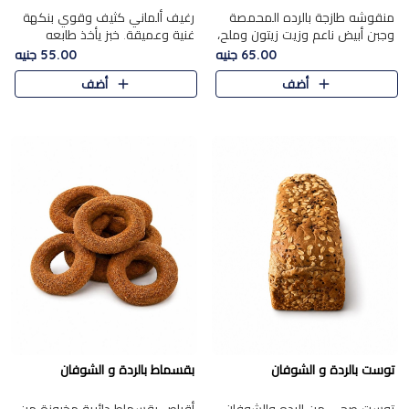
منقوشه طازجة بالرده المحمصة
رغيف ألماني كثيف وقوي بنكهة
وجبن أبيض ناعم وزيت زيتون وملح،
غنية وعميقة. خبز يأخذ طابعه
مباشرة من الفرن.الرده مع نعومة
بجدية.
65.00 جنيه
55.00 جنيه
الجبن فوق عجينة طازجة.
أضف
أضف
توست بالردة و الشوفان
بقسماط بالردة و الشوفان