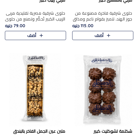
مربي بالفستق كبير
مربي زبيب كبير
حلوى شرقية فاخرة مصنوعة من
حلوى شرقية مصرية تقليدية مربى
جوز الهند، تتميز بقوام ناعم ومذاق
الزبيب الكبير تُحضَّر وتصنع من حلوي
غني، وتزين بقطع من الفستق
جوز الهند باسد بقوام طري ومذاق
115.00 جنيه
79.00 جنيه
الفاخر التي تضيف عليها قرمشة
غني، وتُزين وتغطا بحبات الزبيب
أضف
أضف
خفيفة.
الذهبي التي ..
شكلمة تشوكليت كبير
ملبن عين الجمل الفاخر بالبندق