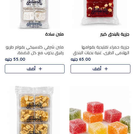
جزرية بالبندق كبير
ملبن سادة
جزرية حمراء تقليدية بقوامها
ملبن شرقي كلاسيكي بقوام طريو
الهلامي الطري، غنية بحبات البندق
رقيق يذوب مع كل قضمة،
الفاخرة التي تضيف قرمشة راقية
مغطى بطبقة ناعمة من السكر
65.00 جنيه
55.00 جنيه
إلى قوامها الناعم، لتقدم مزيجًا
البودرة ليقدم المذاق الأصيل الذي
أضف
أضف
متوازنًا من النكه..
ارتبط بحلويات المولد التقليدي..