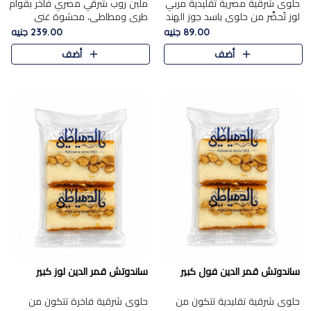
حلوى شرقية مصرية تقليدية مربي
ملبن روب شرقي مصري فاخر بقوام
لوز تُحضَّر من حلوى باسد جوز الهند
طري ومطاطي، محشوة غني
بقوام طري ومذاق غني، وتُزين
بسخاء بقطع عين الجمل واللوز
89.00 جنيه
239.00 جنيه
وتغطاه بقطع اللوز الفاخر التي
الفاخر التي تضيف قرمشة مميزة
أضف
أضف
تضيف لمسة مميزة م..
ومرضية ونكهة ناتي غنية في كل
قض..
ساندوتش قمر الدين فول كبير
ساندوتش قمر الدين لوز كبير
حلوى شرقية تقليدية تتكون من
حلوى شرقية فاخرة تتكون من