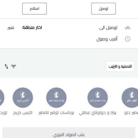
توصيل
استلام
توصيل الى
اختر منطقة
تغيير
أقرب وصول
التصفية و الترتيب
طير حلو
بيتزا و حواوشي ايطالي
بوكسات توفير الفطير
الآيس كريم
تورت
علب المولد النبوي