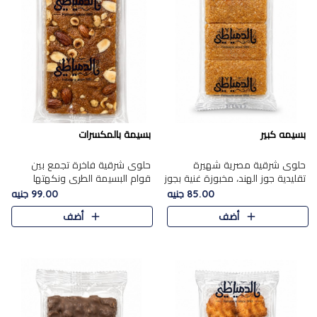
بسيمه كبير
بسيمة بالمكسرات
حلوى شرقية مصرية شهيرة
حلوى شرقية فاخرة تجمع بين
تقليدية جوز الهند، مخبوزة غنية بجوز
قوام البسيمة الطري ونكهتها
الهند، بلمسه ذهبية وتتميز بقوامها
الغنية، مزينة بتشكيلة مختارة من
85.00 جنيه
99.00 جنيه
المرمل وطعمها اللذيذ الذي يشبه
اللوز والبندق والمكسرات الفاخرة.
أضف
أضف
البسبوسة. تُخبز..
مزيج متوازن من القوام ..