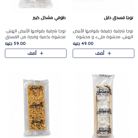
نوجا فسدق دابل
طوفي مشكل كبير
نوجا شرقية خفيفة بقوامها الأبيض
نوجا شرقية بقوامها الأبيض الهش،
الهش، محشوة مليء و محشوة
محشوة بكمية وفيرة من الفستق
بـكمية وفيرة من الفستق الفاخر
الفاخر لتمنحك نكهة غنية وقرمشة
49.00 جنيه
59.00 جنيه
لتمنحك نكهة مكسرات غنية
مميزة في كل قطعة، لتجربة تجمع
أضف
أضف
وقرمشة مميزة في كل قطعة و
بين الفخامة والمذاق..
قضم..