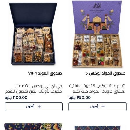
صندوق المولد لوكس 5
صندوق المولد VIP 1
تقدم علبة لوكس 5 تجربة استثنائية
في اي بي بوكس 1 صُممت
لعشاق حلويات المولد، حيث تضم
خصيصاً لأولئك الذين يقدرون لتقدم
42 قطعة من تشكيلة فاخرة تجمع
تجربة استثنائية بوكس تجمع بين
950.00 جنيه
1100.00 جنيه
بين أشهر الأصناف التقليدية وأصناف
أفخر حلويات المولد المصري مع
أضف
أضف
مميزة مختارة بع..
تشكيلة مختارة من الأصناف ..