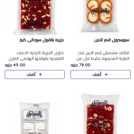
سويسرول قمر الدين
جزريه بالفول سودانى كبير
لفائف مشمش قمر الدين ليذر
حلوى الجزرية التركية الحمراء
الطرية المحشوة بخليط غني من
التقليدية بقوامها الهلامي الطري
جوز الهند الأبيض والمكسرات
ولونها الأحمر المميز، محشوة
79.00 جنيه
45.00 جنيه
الفاخرة، يقدم المذاق الحلو
بسخاء بالفول السوداني المحمص
أضف
أضف
الطبيعي لقمر الدين و تجمع بين
لتمنحك توازنًا رائعًا ..
حل..