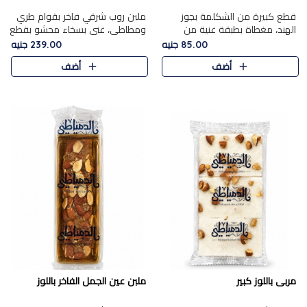
قطع كبيرة من الشكلمة بجوز
ملبن روب شرقي فاخر بقوام طري
الهند، مغطاة بطبقة غنية من
ومطاطي، غني بسخاء محشو بقطع
الشوكولاتة الفاخرة لتجمع بين
عين الجمل والبندق المحمص التي
85.00 جنيه
239.00 جنيه
القوام الطري من الداخل مركز جوز
تضيف قرمشة مميزة مُرضية
أضف
أضف
الهند المطاطي والمذاق الغن..
ونكهة جوزية غنية في كل
قضمة...
مربى باللوز كبير
ملبن عين الجمل الفاخر باللوز