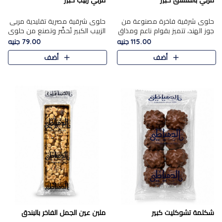
مربي بالفستق كبير
مربي زبيب كبير
حلوى شرقية فاخرة مصنوعة من
حلوى شرقية مصرية تقليدية مربى
جوز الهند، تتميز بقوام ناعم ومذاق
الزبيب الكبير تُحضَّر وتصنع من حلوي
غني، وتزين بقطع من الفستق
جوز الهند باسد بقوام طري ومذاق
115.00 جنيه
79.00 جنيه
الفاخر التي تضيف عليها قرمشة
غني، وتُزين وتغطا بحبات الزبيب
أضف
أضف
خفيفة.
الذهبي التي ..
شكلمة تشوكليت كبير
ملبن عين الجمل الفاخر بالبندق