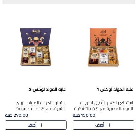
علبة المولد لوكس 1
علبة المولد لوكس 2
استمتع بالطعم الأصيل لحلويات
احتفلوا بنكهات المولد النبوي
المولد المصرية مع هذه التشكيلة
الشريف مع هذه المجموعة
المختارة بعناية من 9 قطع. تتضمن
الفاخرة المكونة من 19 قطعة،
150.00 جنيه
290.00 جنيه
التشكيلة جوزرية مع فول،ملبان
والتي تم اختيارها بعناية فائقة لتُبرز
أضف
أضف
سادة، ملبان
تشكيلة واسعة من الحلويات
التقليدية المفضلة. تشمل
المجموعة .....