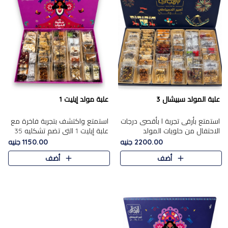
علبة المولد سبيشال 3
علبة مولد إيليت 1
استمتع بأرقى تجربة ا بأقصى درجات
استمتع واكتشف بتجربة فاخرة مع
الاحتفال من حلويات المولد
علبة إيليت 1 التي تضم تشكليه 35
المصريه الأصيلة مع هذه الفخامة
قطعة من أرقى حلويات المولد
2200.00 جنيه
1150.00 جنيه
مع علبة سبيشال 3 التي تضم 56
المصري الأصيلة ,معروضة بشكل
أضف
أضف
قطعة من تشكيلة استثن..
جميل في علبة أنيقة ، في..