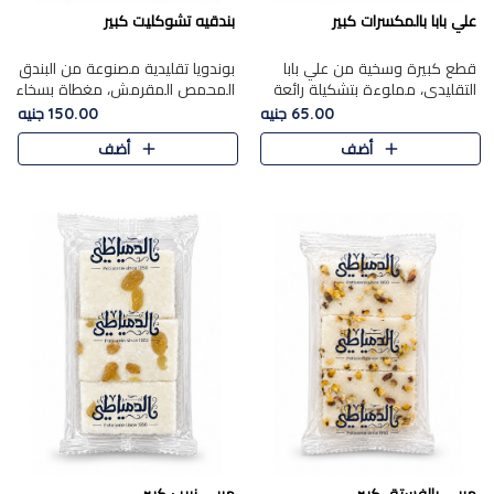
علي بابا بالمكسرات كبير
بندقيه تشوكليت كبير
قطع كبيرة وسخية من علي بابا
بوندويا تقليدية مصنوعة من البندق
التقليدي، مملوءة بتشكيلة رائعة
المحمص المقرمش، مغطاة بسخاء
من المكسرات المحمصة المحمرة.
بشوكولاتة فاخرة غنية لتحقيق
65.00 جنيه
150.00 جنيه
التوازن المثالي بين قوام القرمشة
أضف
أضف
ونكهة الشوكولاتة ا..