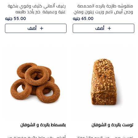
منقوشه طازجة بالرده المحمصة
رغيف ألماني كثيف وقوي بنكهة
وجبن أبيض ناعم وزيت زيتون وملح،
غنية وعميقة. خبز يأخذ طابعه
مباشرة من الفرن.الرده مع نعومة
بجدية.
65.00 جنيه
55.00 جنيه
الجبن فوق عجينة طازجة.
أضف
أضف
توست بالردة و الشوفان
بقسماط بالردة و الشوفان