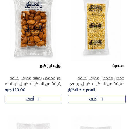
حمصية
لوزيه لوز كبير
حمص محمص مغلف بطبقة
لوز محمص بعناية مغلف بطبقة
خفيفة من السكر المكرمل، يجمع
رقيقة من السكر المكرمل، ليمنحك
بين القرمشة المميزة والطعم
قرمشة راقية ونكهة غنية تبرز
السعر عند الاختيار
120.00 جنيه
الشرقي الأصيل في واحدة من أشهر
فخامة اللوز في كل قطعة.
أضف
أضف
حلويات الموسم.