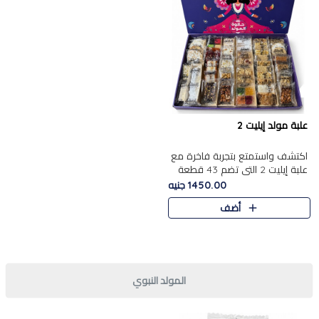
علبة مولد إيليت 2
اكتشف واستمتع بتجربة فاخرة مع
علبة إيليت 2 التي تضم 43 قطعة
تشكيلة من أرقى حلويات المولد
1450.00 جنيه
الشرقية المصرية الأصيلة ,معروضة
أضف
بشكل جميل في علبة أ..
المولد النبوي