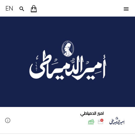
EN
امير الدمياطي