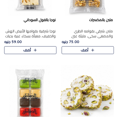
ملبن بالمكسرات
نوجا بالفول السوداني
ملبن شرقي بقوامه الطري
نوجا شرقية بقوامها الأبيض الهش
والمضغي سخي، مليئة غني
والخفيف، معبأة بسخاء غنية بحبات
بتشكيلة فاخرة من المكسرات
الفول السوداني المحمص التي
75.00 جنيه
59.00 جنيه
مشكلة المختارة التي تقدم تضيف
يقدم تضيف قرمشة مميزة مرضية
أضف
أضف
قرمشة مميزة مرضية ونكهة
وتوازنًا رائعًا مع حلا..
مكسرات غنية ف..