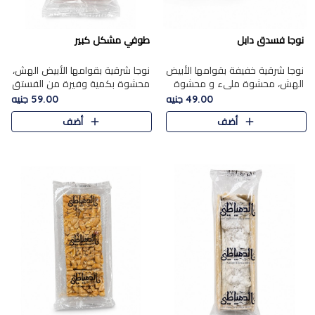
نوجا فسدق دابل
طوفي مشكل كبير
نوجا شرقية خفيفة بقوامها الأبيض
نوجا شرقية بقوامها الأبيض الهش،
الهش، محشوة مليء و محشوة
محشوة بكمية وفيرة من الفستق
بـكمية وفيرة من الفستق الفاخر
الفاخر لتمنحك نكهة غنية وقرمشة
49.00 جنيه
59.00 جنيه
لتمنحك نكهة مكسرات غنية
مميزة في كل قطعة، لتجربة تجمع
أضف
أضف
وقرمشة مميزة في كل قطعة و
بين الفخامة والمذاق..
قضم..