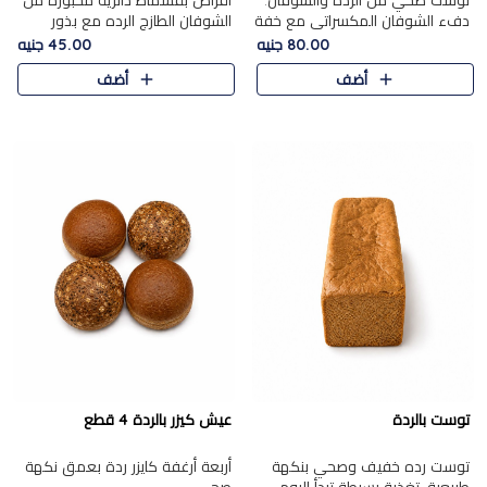
توست صحي من الرده والشوفان.
أقراص بقسماط دائرية مخبوزة من
دفء الشوفان المكسراتي مع خفة
الشوفان الطازج الرده مع بذور
الرده في كل شريحة.
مختارة. قرمشة الحبوب والبذور،
80.00 جنيه
45.00 جنيه
بداية صحية لكل صباح.
أضف
أضف
توست بالردة
عيش كيزر بالردة 4 قطع
توست رده خفيف وصحي بنكهة
أربعة أرغفة كايزر ردة بعمق نكهة