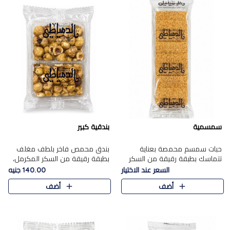
سمسمية
بندقية كبير
حبات سمسم محمصة بعناية
بندق محمص فاخر بلطف مغلف
تتماسك بطبقة رقيقة من السكر
بطبقة رقيقة من السكر المكرمل،
المكرمل، لتقدم طعم السمسم
يجمع بين النكهة الغنية ناتي
السعر عند الاختيار
140.00 جنيه
المميز وقرمشتة التي ارتبطت ببهجة
والقرمشة الراقية المرضية في
أضف
أضف
المولد عبر الأجيال.
حلوى شرقية أنيقه بطابع مميز.