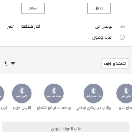
توصيل
استلام
توصيل الى
اختر منطقة
تغيير
أقرب وصول
التصفية و الترتيب
طير حلو
بيتزا و حواوشي ايطالي
بوكسات توفير الفطير
الآيس كريم
تورت
علب المولد النبوي