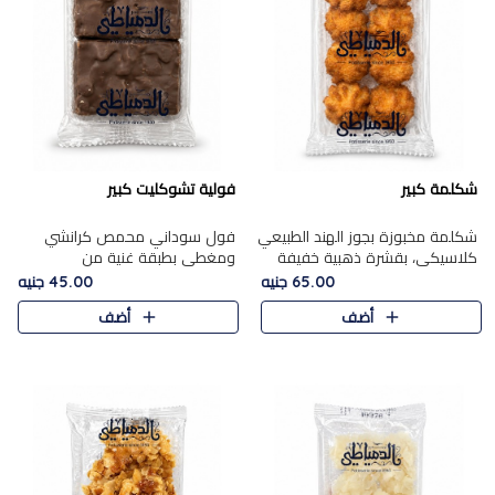
شكلمة كبير
فولية تشوكليت كبير
شكلمة مخبوزة بجوز الهند الطبيعي
فول سوداني محمص كرانشي
كلاسيكي، بقشرة ذهبية خفيفة
ومغطى بطبقة غنية من
وقلب طري رطب يذوب في الفم،
الشوكولاتة، يجمع بين طعم
65.00 جنيه
45.00 جنيه
تمنحك المذاق الشرقي الحلو الأصيل
القرمشة الأصيلة الكلاسكيكية
أضف
أضف
التقليدي في كل لقمة.
التقليدية للفول السوداني وحلاوة
الشوكولاتة ا..