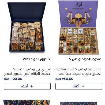
صندوق المولد لوكس 5
صندوق المولد VIP 1
تقدم علبة لوكس 5 تجربة استثنائية
في اي بي بوكس 1 صُممت
لعشاق حلويات المولد، حيث تضم
خصيصاً لأولئك الذين يقدرون لتقدم
42 قطعة من تشكيلة فاخرة تجمع
تجربة استثنائية بوكس تجمع بين
950.00 جنيه
1100.00 جنيه
بين أشهر الأصناف التقليدية وأصناف
أفخر حلويات المولد المصري مع
أضف
أضف
مميزة مختارة بع..
تشكيلة مختارة من الأصناف ..