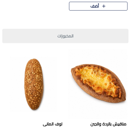
قرمشة مميزة ونكهة غنية في كل
أضف
قطعة. تجمع بين المذاق..
المخبوزات
مناقيش بالردة والجبن
لوف المانى