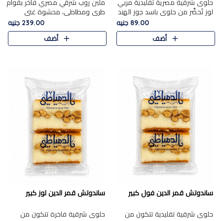
حلوى شرقية مصرية تقليدية مربي
ملبن روب شرقي مصري فاخر بقوام
لوز تُحضَّر من حلوى باسد جوز الهند
طري ومطاطي، محشوة غني
بقوام طري ومذاق غني، وتُزين
بسخاء بقطع عين الجمل واللوز
89.00 جنيه
239.00 جنيه
وتغطاه بقطع اللوز الفاخر التي
الفاخر التي تضيف قرمشة مميزة
أضف
أضف
تضيف لمسة مميزة م..
ومرضية ونكهة ناتي غنية في كل
قض..
ساندوتش قمر الدين فول كبير
ساندوتش قمر الدين لوز كبير
حلوى شرقية تقليدية تتكون من
حلوى شرقية فاخرة تتكون من