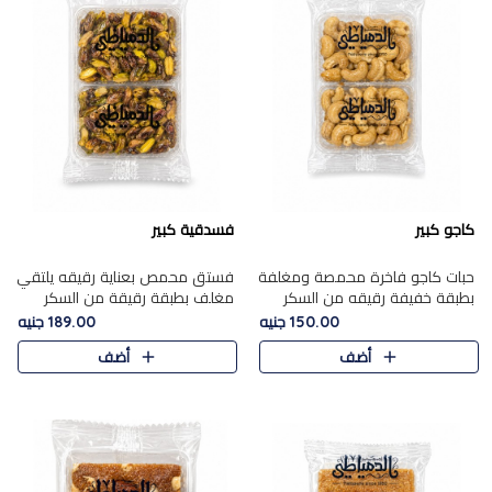
كاجو كبير
فسدقية كبير
حبات كاجو فاخرة محمصة ومغلفة
فستق محمص بعناية رقيقه يلتقي
بطبقة خفيفة رقيقه من السكر
مغلف بطبقة رقيقة من السكر
المكرمل، تجمع بين توازن النعومة
المكرمل، ليقدم مذاقًا فاخرًا حلوي
150.00 جنيه
189.00 جنيه
زبدية غنية فاخرة والقرمشة
شرقية فاخرة ونكهة غنية ناتي تميز
أضف
أضف
المرضية في حلوى شرقية بطاب..
كل قطعة و قوام هش