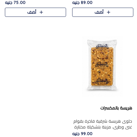
featuring a soft, creamy
creamy texture paired with a
89.00 جنيه
75.00 جنيه
texture and the distinctive
rich layer of premium
أضف
أضف
flavor of roasted hazelnuts.
chocolate and the distinctive
Smoo..
flav..
هريسة بالمكسرات
حلوى هريسة شرقية فاخرة بقوام
غني وطري، مزينة بتشكيلة مختارة
من المكسرات الفاخرة التي تضيف
99.00 جنيه