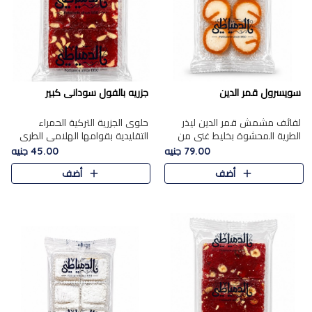
سويسرول قمر الدين
جزريه بالفول سودانى كبير
لفائف مشمش قمر الدين ليذر
حلوى الجزرية التركية الحمراء
الطرية المحشوة بخليط غني من
التقليدية بقوامها الهلامي الطري
جوز الهند الأبيض والمكسرات
ولونها الأحمر المميز، محشوة
79.00 جنيه
45.00 جنيه
الفاخرة، يقدم المذاق الحلو
بسخاء بالفول السوداني المحمص
أضف
أضف
الطبيعي لقمر الدين و تجمع بين
لتمنحك توازنًا رائعًا ..
حل..