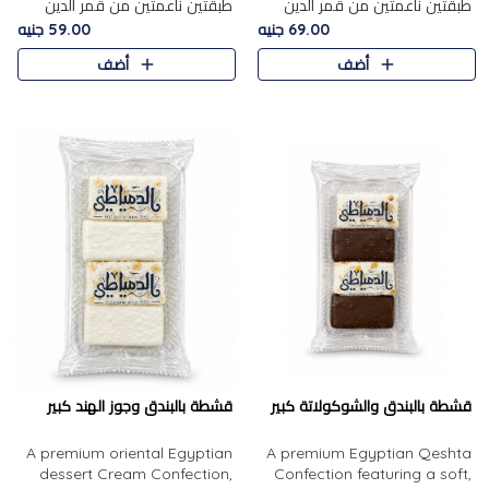
طبقتين ناعمتين من قمر الدين
طبقتين ناعمتين من قمر الدين
الفاخر، تتوسطهما حشوة غنية من
الفاخر، تتوسطهما حشوة غنية من
69.00 جنيه
59.00 جنيه
الفول السوداني المحمص، لتجمع
اللوز المحمص لتمنح مزيجًا متوازنًا
أضف
أضف
بين حلاوة المشمش الطبيعية..
من النعومة والقرمشة. ..
قشطة بالبندق والشوكولاتة كبير
قشطة بالبندق وجوز الهند كبير
A premium oriental Egyptian
A premium Egyptian Qeshta
dessert Cream Confection,
Confection featuring a soft,