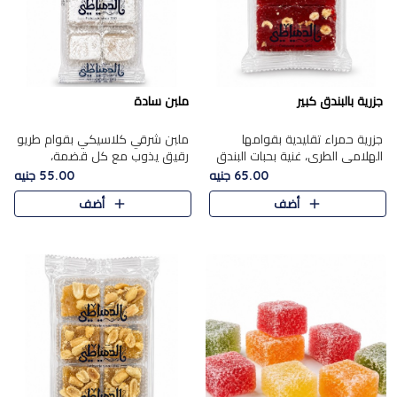
جزرية بالبندق كبير
ملبن سادة
جزرية حمراء تقليدية بقوامها
ملبن شرقي كلاسيكي بقوام طريو
الهلامي الطري، غنية بحبات البندق
رقيق يذوب مع كل قضمة،
الفاخرة التي تضيف قرمشة راقية
مغطى بطبقة ناعمة من السكر
65.00 جنيه
55.00 جنيه
إلى قوامها الناعم، لتقدم مزيجًا
البودرة ليقدم المذاق الأصيل الذي
أضف
أضف
متوازنًا من النكه..
ارتبط بحلويات المولد التقليدي..