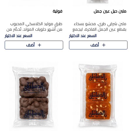
ملبن حبل عين جمل
فولية
ملبن شرقي طري، محشو بسخاء
طبق موليد الكلاسكي المحبوب
بقطع عين الجمل الفاخرة، ليجمع
من أشهر حلويات المولد، تُحضّر من
بين القوام الناعم وقرمشة الجوز
فول سوداني محمص بعناية
السعر عند الاختيار
السعر عند الاختيار
في مذاق شرقي أصيل.
ومغلف بطبقة رقيقة من السكر
أضف
أضف
المكرمل، لتمنحك قرمشة أصيلة
وم..