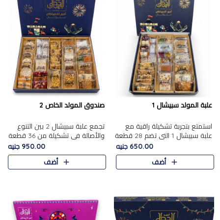
علبة المولد سبيشال 1
صندوق المولد الخاص 2
استمتع بتجربة تشكيلة راقية مع
تجمع علبة سبيشال 2 بين التنوع
علبة سبيشال 1 التي تضم 28 قطعة
والأصالة في تشكيلة من 36 قطعة
من تشكيلة مختارة بعناية من أفخر
تضم أشهر حلويات المولد الشرقية.
650.00 جنيه
950.00 جنيه
حلويات المولد المصرية الأصلية
تحتوي العلبة على الجزرية بالفول،
أضف
أضف
الشرقية. تحتوي ال..
والجزرية بالبن..