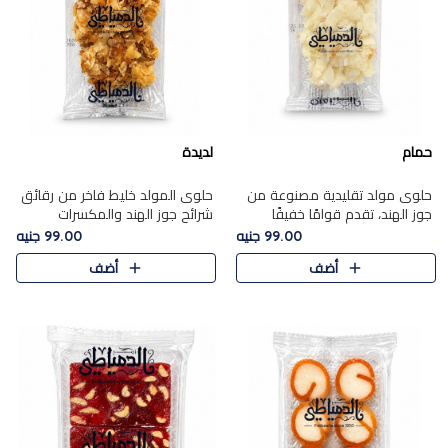
حمام
لديدة
حلوى مولد تقليدية مصنوعة من
حلوى المولد خليط فاخر من رقائق
جوز الهند، تقدم قوامًا خفيفًا
شرائح جوز الهند والمكسرات
ونكهة شرقية أصيلة تجسد روح
المحمصة، متماسك بشراب حلاوة
99.00 جنيه
99.00 جنيه
الـموسم الأعياد.
الكراميل الخفيفة ليمنحك قرمشة
أضف
أضف
غنية ومذاقًا شرقيًا أصيلً..