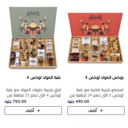
بوكس المولد لوكس 3
علبة المولد لوكس 4
استمتع بتجربة فاخرة مع علبة
ارتقِ بتجربة حلويات المولد مع علبة
لوكس 3 التي تضم 24 قطعة من
لوكس 4 التي تضم 33 قطعة من
أشهر حلويات المولد الشرقية
تشكيلة فاخرة ومتنوعة من أشهر
490.00 جنيه
750.00 جنيه
المختارة بعناية. تحتوي التشكيلة
الأصناف الشرقية. تحتوي العلبة على
أضف
أضف
على الجزرية بالفول، والملب..
الجزرية بالفول،..