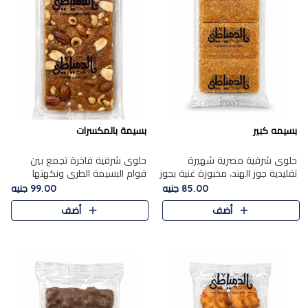
بسيمه كبير
بسيمة بالمكسرات
حلوى شرقية مصرية شهيرة
حلوى شرقية فاخرة تجمع بين
تقليدية جوز الهند، مخبوزة غنية بجوز
قوام البسيمة الطري ونكهتها
الهند، بلمسه ذهبية وتتميز بقوامها
الغنية، مزينة بتشكيلة مختارة من
85.00 جنيه
99.00 جنيه
المرمل وطعمها اللذيذ الذي يشبه
اللوز والبندق والمكسرات الفاخرة.
أضف
أضف
البسبوسة. تُخبز..
مزيج متوازن من القوام ..