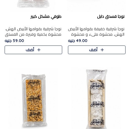
نوجا فسدق دابل
طوفي مشكل كبير
نوجا شرقية خفيفة بقوامها الأبيض
نوجا شرقية بقوامها الأبيض الهش،
الهش، محشوة مليء و محشوة
محشوة بكمية وفيرة من الفستق
بـكمية وفيرة من الفستق الفاخر
الفاخر لتمنحك نكهة غنية وقرمشة
49.00 جنيه
59.00 جنيه
لتمنحك نكهة مكسرات غنية
مميزة في كل قطعة، لتجربة تجمع
أضف
أضف
وقرمشة مميزة في كل قطعة و
بين الفخامة والمذاق..
قضم..