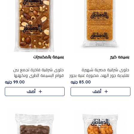
بسيمه كبير
بسيمة بالمكسرات
حلوى شرقية مصرية شهيرة
حلوى شرقية فاخرة تجمع بين
تقليدية جوز الهند، مخبوزة غنية بجوز
قوام البسيمة الطري ونكهتها
الهند، بلمسه ذهبية وتتميز بقوامها
الغنية، مزينة بتشكيلة مختارة من
85.00 جنيه
99.00 جنيه
المرمل وطعمها اللذيذ الذي يشبه
اللوز والبندق والمكسرات الفاخرة.
أضف
أضف
البسبوسة. تُخبز..
مزيج متوازن من القوام ..