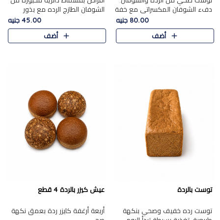
توست صحي من الرده والشوفان.
أقراص بقسماط دائرية مخبوزة من
دفء الشوفان المكسراتي مع خفة
الشوفان الطازج الرده مع بذور
الرده في كل شريحة.
مختارة. قرمشة الحبوب والبذور،
80.00 جنيه
45.00 جنيه
بداية صحية لكل صباح.
أضف
أضف
توست بالردة
عيش كيزر بالردة 4 قطع
توست رده خفيف وصحي بنكهة
أربعة أرغفة كايزر ردة بعمق نكهة