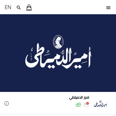
EN
امير الدمياطي