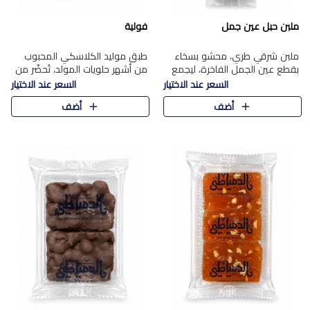
ملبن حبل عين جمل
فولية
ملبن شرقي طري، محشو بسخاء
طبق موليد الكلاسكي المحبوب
بقطع عين الجمل الفاخرة، ليجمع
من أشهر حلويات المولد، تُحضّر من
بين القوام الناعم وقرمشة الجوز
فول سوداني محمص بعناية
السعر عند الاختيار
السعر عند الاختيار
في مذاق شرقي أصيل.
ومغلف بطبقة رقيقة من السكر
أضف
أضف
المكرمل، لتمنحك قرمشة أصيلة
وم..