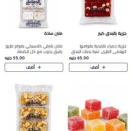
جزرية بالبندق كبير
ملبن سادة
جزرية حمراء تقليدية بقوامها
ملبن شرقي كلاسيكي بقوام طريو
الهلامي الطري، غنية بحبات البندق
رقيق يذوب مع كل قضمة،
الفاخرة التي تضيف قرمشة راقية
مغطى بطبقة ناعمة من السكر
65.00 جنيه
55.00 جنيه
إلى قوامها الناعم، لتقدم مزيجًا
البودرة ليقدم المذاق الأصيل الذي
أضف
أضف
متوازنًا من النكه..
ارتبط بحلويات المولد التقليدي..