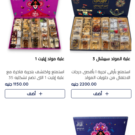
علبة المولد سبيشال 3
علبة مولد إيليت 1
استمتع بأرقى تجربة ا بأقصى درجات
استمتع واكتشف بتجربة فاخرة مع
الاحتفال من حلويات المولد
علبة إيليت 1 التي تضم تشكليه 35
المصريه الأصيلة مع هذه الفخامة
قطعة من أرقى حلويات المولد
2200.00 جنيه
1150.00 جنيه
مع علبة سبيشال 3 التي تضم 56
المصري الأصيلة ,معروضة بشكل
أضف
أضف
قطعة من تشكيلة استثن..
جميل في علبة أنيقة ، في..