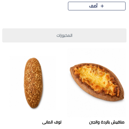
قرمشة مميزة ونكهة غنية في كل
أضف
قطعة. تجمع بين المذاق..
المخبوزات
مناقيش بالردة والجبن
لوف المانى