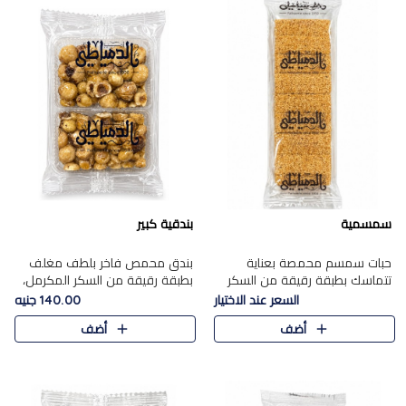
سمسمية
بندقية كبير
حبات سمسم محمصة بعناية
بندق محمص فاخر بلطف مغلف
تتماسك بطبقة رقيقة من السكر
بطبقة رقيقة من السكر المكرمل،
المكرمل، لتقدم طعم السمسم
يجمع بين النكهة الغنية ناتي
السعر عند الاختيار
140.00 جنيه
المميز وقرمشتة التي ارتبطت ببهجة
والقرمشة الراقية المرضية في
أضف
أضف
المولد عبر الأجيال.
حلوى شرقية أنيقه بطابع مميز.