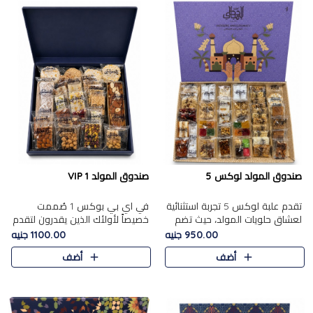
صندوق المولد لوكس 5
صندوق المولد VIP 1
تقدم علبة لوكس 5 تجربة استثنائية
في اي بي بوكس 1 صُممت
لعشاق حلويات المولد، حيث تضم
خصيصاً لأولئك الذين يقدرون لتقدم
42 قطعة من تشكيلة فاخرة تجمع
تجربة استثنائية بوكس تجمع بين
950.00 جنيه
1100.00 جنيه
بين أشهر الأصناف التقليدية وأصناف
أفخر حلويات المولد المصري مع
أضف
أضف
مميزة مختارة بع..
تشكيلة مختارة من الأصناف ..