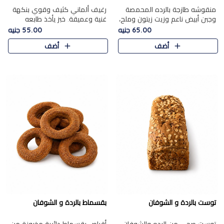
منقوشه طازجة بالرده المحمصة
رغيف ألماني كثيف وقوي بنكهة
وجبن أبيض ناعم وزيت زيتون وملح،
غنية وعميقة. خبز يأخذ طابعه
مباشرة من الفرن.الرده مع نعومة
بجدية.
65.00 جنيه
55.00 جنيه
الجبن فوق عجينة طازجة.
أضف
أضف
توست بالردة و الشوفان
بقسماط بالردة و الشوفان