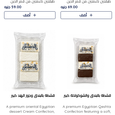
طبقتين ناعمتين من قمر الدين
طبقتين ناعمتين من قمر الدين
الفاخر، تتوسطهما حشوة غنية من
الفاخر، تتوسطهما حشوة غنية من
69.00 جنيه
59.00 جنيه
الفول السوداني المحمص، لتجمع
اللوز المحمص لتمنح مزيجًا متوازنًا
أضف
أضف
بين حلاوة المشمش الطبيعية..
من النعومة والقرمشة. ..
قشطة بالبندق والشوكولاتة كبير
قشطة بالبندق وجوز الهند كبير
A premium oriental Egyptian
A premium Egyptian Qeshta
dessert Cream Confection,
Confection featuring a soft,