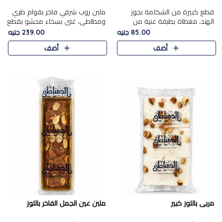
قطع كبيرة من الشكلمة بجوز
ملبن روب شرقي فاخر بقوام طري
الهند، مغطاة بطبقة غنية من
ومطاطي، غني بسخاء محشو بقطع
الشوكولاتة الفاخرة لتجمع بين
عين الجمل والبندق المحمص التي
85.00 جنيه
239.00 جنيه
القوام الطري من الداخل مركز جوز
تضيف قرمشة مميزة مُرضية
أضف
أضف
الهند المطاطي والمذاق الغن..
ونكهة جوزية غنية في كل
قضمة...
مربى باللوز كبير
ملبن عين الجمل الفاخر باللوز