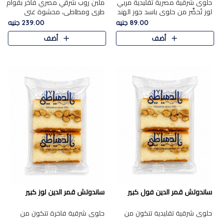
حلوى شرقية مصرية تقليدية مربي
ملبن روب شرقي مصري فاخر بقوام
لوز تُحضَّر من حلوى باسد جوز الهند
طري ومطاطي، محشوة غني
بقوام طري ومذاق غني، وتُزين
بسخاء بقطع عين الجمل واللوز
89.00 جنيه
239.00 جنيه
وتغطاه بقطع اللوز الفاخر التي
الفاخر التي تضيف قرمشة مميزة
أضف
أضف
تضيف لمسة مميزة م..
ومرضية ونكهة ناتي غنية في كل
قض..
ساندوتش قمر الدين فول كبير
ساندوتش قمر الدين لوز كبير
حلوى شرقية تقليدية تتكون من
حلوى شرقية فاخرة تتكون من