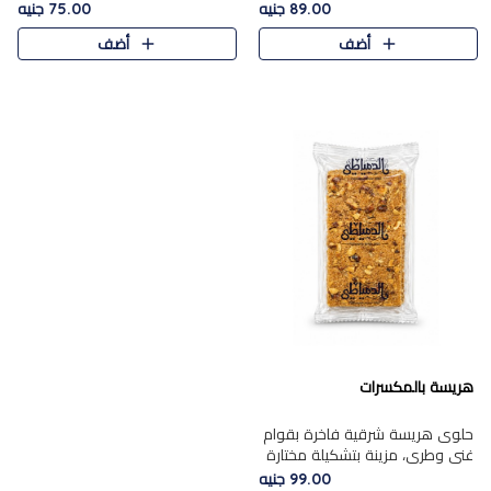
featuring a soft, creamy
creamy texture paired with a
89.00 جنيه
75.00 جنيه
texture and the distinctive
rich layer of premium
أضف
أضف
flavor of roasted hazelnuts.
chocolate and the distinctive
Smoo..
flav..
هريسة بالمكسرات
حلوى هريسة شرقية فاخرة بقوام
غني وطري، مزينة بتشكيلة مختارة
من المكسرات الفاخرة التي تضيف
99.00 جنيه