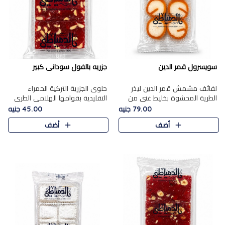
سويسرول قمر الدين
جزريه بالفول سودانى كبير
لفائف مشمش قمر الدين ليذر
حلوى الجزرية التركية الحمراء
الطرية المحشوة بخليط غني من
التقليدية بقوامها الهلامي الطري
جوز الهند الأبيض والمكسرات
ولونها الأحمر المميز، محشوة
79.00 جنيه
45.00 جنيه
الفاخرة، يقدم المذاق الحلو
بسخاء بالفول السوداني المحمص
أضف
أضف
الطبيعي لقمر الدين و تجمع بين
لتمنحك توازنًا رائعًا ..
حل..