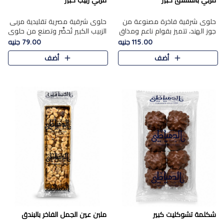
مربي بالفستق كبير
مربي زبيب كبير
حلوى شرقية فاخرة مصنوعة من
حلوى شرقية مصرية تقليدية مربى
جوز الهند، تتميز بقوام ناعم ومذاق
الزبيب الكبير تُحضَّر وتصنع من حلوي
غني، وتزين بقطع من الفستق
جوز الهند باسد بقوام طري ومذاق
115.00 جنيه
79.00 جنيه
الفاخر التي تضيف عليها قرمشة
غني، وتُزين وتغطا بحبات الزبيب
أضف
أضف
خفيفة.
الذهبي التي ..
شكلمة تشوكليت كبير
ملبن عين الجمل الفاخر بالبندق