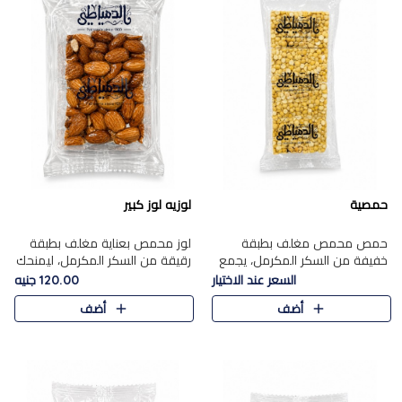
حمصية
لوزيه لوز كبير
حمص محمص مغلف بطبقة
لوز محمص بعناية مغلف بطبقة
خفيفة من السكر المكرمل، يجمع
رقيقة من السكر المكرمل، ليمنحك
بين القرمشة المميزة والطعم
قرمشة راقية ونكهة غنية تبرز
السعر عند الاختيار
120.00 جنيه
الشرقي الأصيل في واحدة من أشهر
فخامة اللوز في كل قطعة.
أضف
أضف
حلويات الموسم.