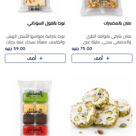
ملبن بالمكسرات
نوجا بالفول السوداني
ملبن شرقي بقوامه الطري
نوجا شرقية بقوامها الأبيض الهش
والمضغي سخي، مليئة غني
والخفيف، معبأة بسخاء غنية بحبات
بتشكيلة فاخرة من المكسرات
الفول السوداني المحمص التي
75.00 جنيه
59.00 جنيه
مشكلة المختارة التي تقدم تضيف
يقدم تضيف قرمشة مميزة مرضية
أضف
أضف
قرمشة مميزة مرضية ونكهة
وتوازنًا رائعًا مع حلا..
مكسرات غنية ف..