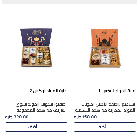
علبة المولد لوكس 1
علبة المولد لوكس 2
استمتع بالطعم الأصيل لحلويات
احتفلوا بنكهات المولد النبوي
المولد المصرية مع هذه التشكيلة
الشريف مع هذه المجموعة
المختارة بعناية من 9 قطع. تتضمن
الفاخرة المكونة من 19 قطعة،
150.00 جنيه
290.00 جنيه
التشكيلة جوزرية مع فول،ملبان
والتي تم اختيارها بعناية فائقة لتُبرز
أضف
أضف
سادة، ملبان
تشكيلة واسعة من الحلويات
التقليدية المفضلة. تشمل
المجموعة .....