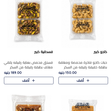
كاجو كبير
فسدقية كبير
حبات كاجو فاخرة محمصة ومغلفة
فستق محمص بعناية رقيقه يلتقي
بطبقة خفيفة رقيقه من السكر
مغلف بطبقة رقيقة من السكر
المكرمل، تجمع بين توازن النعومة
المكرمل، ليقدم مذاقًا فاخرًا حلوي
150.00 جنيه
189.00 جنيه
زبدية غنية فاخرة والقرمشة
شرقية فاخرة ونكهة غنية ناتي تميز
أضف
أضف
المرضية في حلوى شرقية بطاب..
كل قطعة و قوام هش