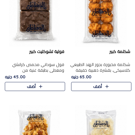
شكلمة كبير
فولية تشوكليت كبير
شكلمة مخبوزة بجوز الهند الطبيعي
فول سوداني محمص كرانشي
كلاسيكي، بقشرة ذهبية خفيفة
ومغطى بطبقة غنية من
وقلب طري رطب يذوب في الفم،
الشوكولاتة، يجمع بين طعم
65.00 جنيه
45.00 جنيه
تمنحك المذاق الشرقي الحلو الأصيل
القرمشة الأصيلة الكلاسكيكية
أضف
أضف
التقليدي في كل لقمة.
التقليدية للفول السوداني وحلاوة
الشوكولاتة ا..