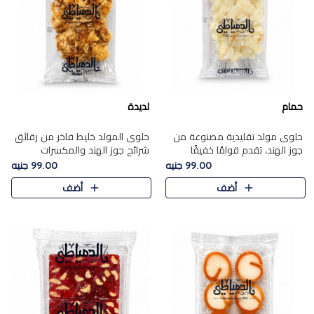
حمام
لديدة
حلوى مولد تقليدية مصنوعة من
حلوى المولد خليط فاخر من رقائق
جوز الهند، تقدم قوامًا خفيفًا
شرائح جوز الهند والمكسرات
ونكهة شرقية أصيلة تجسد روح
المحمصة، متماسك بشراب حلاوة
99.00 جنيه
99.00 جنيه
الـموسم الأعياد.
الكراميل الخفيفة ليمنحك قرمشة
أضف
أضف
غنية ومذاقًا شرقيًا أصيلً..