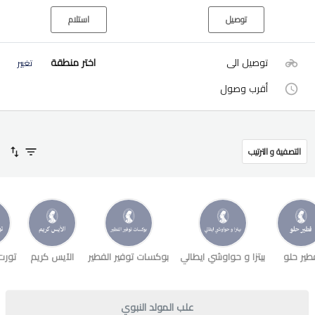
توصيل
استلام
توصيل الى
اختر منطقة
تغيير
أقرب وصول
التصفية و الترتيب
طير حلو
بيتزا و حواوشي ايطالي
بوكسات توفير الفطير
الآيس كريم
تورت
علب المولد النبوي