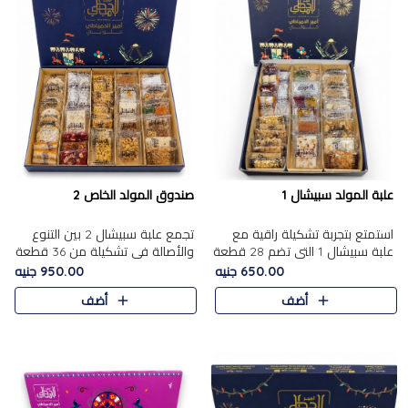
علبة المولد سبيشال 1
صندوق المولد الخاص 2
استمتع بتجربة تشكيلة راقية مع
تجمع علبة سبيشال 2 بين التنوع
علبة سبيشال 1 التي تضم 28 قطعة
والأصالة في تشكيلة من 36 قطعة
من تشكيلة مختارة بعناية من أفخر
تضم أشهر حلويات المولد الشرقية.
650.00 جنيه
950.00 جنيه
حلويات المولد المصرية الأصلية
تحتوي العلبة على الجزرية بالفول،
أضف
أضف
الشرقية. تحتوي ال..
والجزرية بالبن..