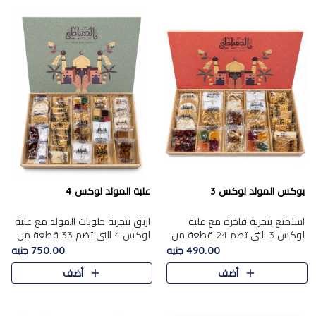
بوكس المولد لوكس 3
علبة المولد لوكس 4
استمتع بتجربة فاخرة مع علبة
ارتقِ بتجربة حلويات المولد مع علبة
لوكس 3 التي تضم 24 قطعة من
لوكس 4 التي تضم 33 قطعة من
أشهر حلويات المولد الشرقية
تشكيلة فاخرة ومتنوعة من أشهر
490.00 جنيه
750.00 جنيه
المختارة بعناية. تحتوي التشكيلة
الأصناف الشرقية. تحتوي العلبة على
أضف
أضف
على الجزرية بالفول، والملب..
الجزرية بالفول،..