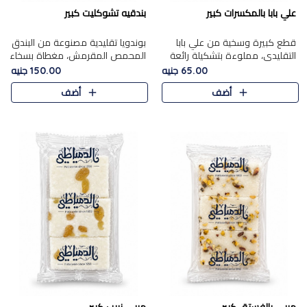
علي بابا بالمكسرات كبير
بندقيه تشوكليت كبير
قطع كبيرة وسخية من علي بابا
بوندويا تقليدية مصنوعة من البندق
التقليدي، مملوءة بتشكيلة رائعة
المحمص المقرمش، مغطاة بسخاء
من المكسرات المحمصة المحمرة.
بشوكولاتة فاخرة غنية لتحقيق
65.00 جنيه
150.00 جنيه
التوازن المثالي بين قوام القرمشة
أضف
أضف
ونكهة الشوكولاتة ا..