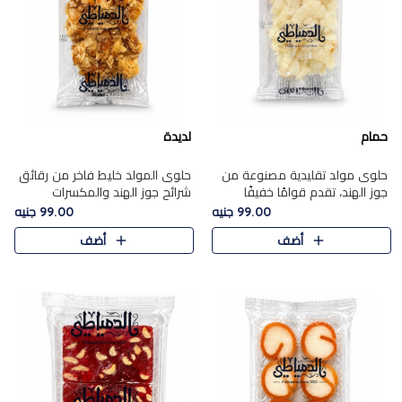
حمام
لديدة
حلوى مولد تقليدية مصنوعة من
حلوى المولد خليط فاخر من رقائق
جوز الهند، تقدم قوامًا خفيفًا
شرائح جوز الهند والمكسرات
ونكهة شرقية أصيلة تجسد روح
المحمصة، متماسك بشراب حلاوة
99.00 جنيه
99.00 جنيه
الـموسم الأعياد.
الكراميل الخفيفة ليمنحك قرمشة
أضف
أضف
غنية ومذاقًا شرقيًا أصيلً..