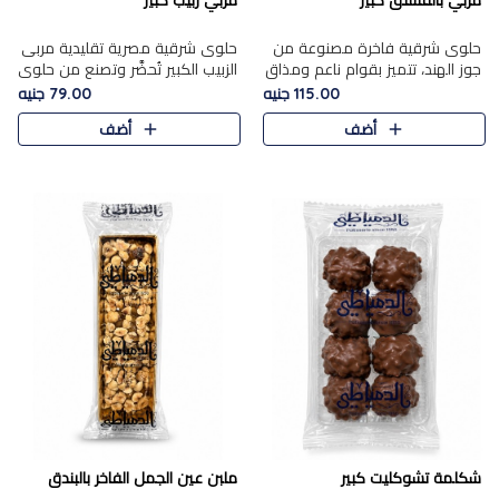
مربي بالفستق كبير
مربي زبيب كبير
حلوى شرقية فاخرة مصنوعة من
حلوى شرقية مصرية تقليدية مربى
جوز الهند، تتميز بقوام ناعم ومذاق
الزبيب الكبير تُحضَّر وتصنع من حلوي
غني، وتزين بقطع من الفستق
جوز الهند باسد بقوام طري ومذاق
115.00 جنيه
79.00 جنيه
الفاخر التي تضيف عليها قرمشة
غني، وتُزين وتغطا بحبات الزبيب
أضف
أضف
خفيفة.
الذهبي التي ..
شكلمة تشوكليت كبير
ملبن عين الجمل الفاخر بالبندق