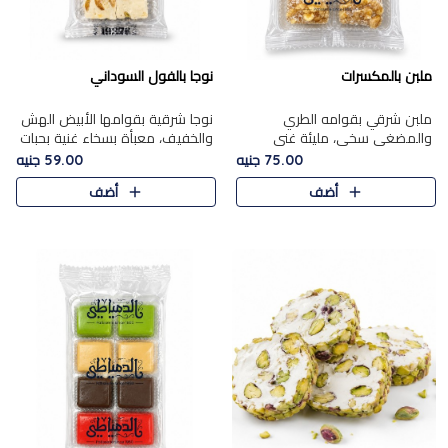
ملبن بالمكسرات
نوجا بالفول السوداني
ملبن شرقي بقوامه الطري
نوجا شرقية بقوامها الأبيض الهش
والمضغي سخي، مليئة غني
والخفيف، معبأة بسخاء غنية بحبات
بتشكيلة فاخرة من المكسرات
الفول السوداني المحمص التي
75.00 جنيه
59.00 جنيه
مشكلة المختارة التي تقدم تضيف
يقدم تضيف قرمشة مميزة مرضية
أضف
أضف
قرمشة مميزة مرضية ونكهة
وتوازنًا رائعًا مع حلا..
مكسرات غنية ف..