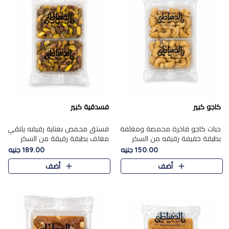
كاجو كبير
فسدقية كبير
حبات كاجو فاخرة محمصة ومغلفة
فستق محمص بعناية رقيقه يلتقي
بطبقة خفيفة رقيقه من السكر
مغلف بطبقة رقيقة من السكر
المكرمل، تجمع بين توازن النعومة
المكرمل، ليقدم مذاقًا فاخرًا حلوي
150.00 جنيه
189.00 جنيه
زبدية غنية فاخرة والقرمشة
شرقية فاخرة ونكهة غنية ناتي تميز
أضف
أضف
المرضية في حلوى شرقية بطاب..
كل قطعة و قوام هش