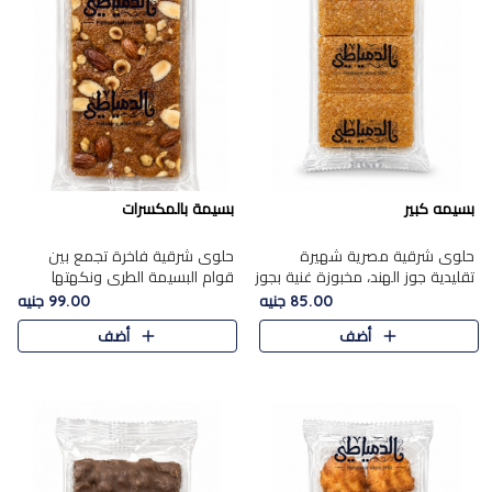
بسيمه كبير
بسيمة بالمكسرات
حلوى شرقية مصرية شهيرة
حلوى شرقية فاخرة تجمع بين
تقليدية جوز الهند، مخبوزة غنية بجوز
قوام البسيمة الطري ونكهتها
الهند، بلمسه ذهبية وتتميز بقوامها
الغنية، مزينة بتشكيلة مختارة من
85.00 جنيه
99.00 جنيه
المرمل وطعمها اللذيذ الذي يشبه
اللوز والبندق والمكسرات الفاخرة.
أضف
أضف
البسبوسة. تُخبز..
مزيج متوازن من القوام ..