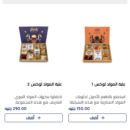
علبة المولد لوكس 1
علبة المولد لوكس 2
استمتع بالطعم الأصيل لحلويات
احتفلوا بنكهات المولد النبوي
المولد المصرية مع هذه التشكيلة
الشريف مع هذه المجموعة
المختارة بعناية من 9 قطع. تتضمن
الفاخرة المكونة من 19 قطعة،
150.00 جنيه
290.00 جنيه
التشكيلة جوزرية مع فول،ملبان
والتي تم اختيارها بعناية فائقة لتُبرز
أضف
أضف
سادة، ملبان
تشكيلة واسعة من الحلويات
التقليدية المفضلة. تشمل
المجموعة .....