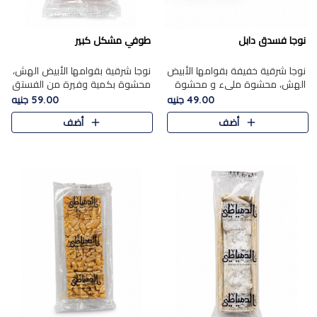
نوجا فسدق دابل
طوفي مشكل كبير
نوجا شرقية خفيفة بقوامها الأبيض
نوجا شرقية بقوامها الأبيض الهش،
الهش، محشوة مليء و محشوة
محشوة بكمية وفيرة من الفستق
بـكمية وفيرة من الفستق الفاخر
الفاخر لتمنحك نكهة غنية وقرمشة
49.00 جنيه
59.00 جنيه
لتمنحك نكهة مكسرات غنية
مميزة في كل قطعة، لتجربة تجمع
أضف
أضف
وقرمشة مميزة في كل قطعة و
بين الفخامة والمذاق..
قضم..