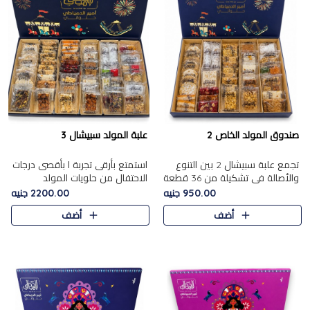
صندوق المولد الخاص 2
علبة المولد سبيشال 3
تجمع علبة سبيشال 2 بين التنوع
استمتع بأرقى تجربة ا بأقصى درجات
والأصالة في تشكيلة من 36 قطعة
الاحتفال من حلويات المولد
تضم أشهر حلويات المولد الشرقية.
المصريه الأصيلة مع هذه الفخامة
950.00 جنيه
2200.00 جنيه
تحتوي العلبة على الجزرية بالفول،
مع علبة سبيشال 3 التي تضم 56
أضف
أضف
والجزرية بالبن..
قطعة من تشكيلة استثن..