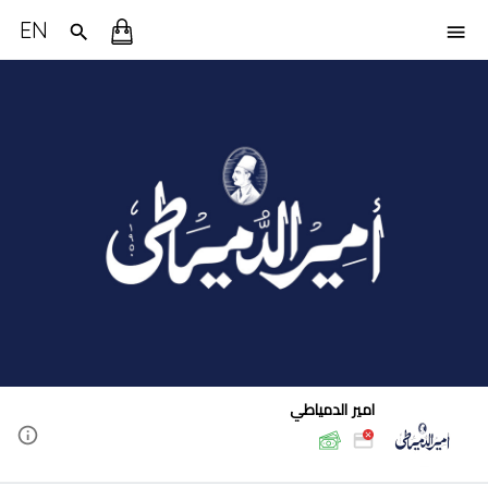
EN
امير الدمياطي