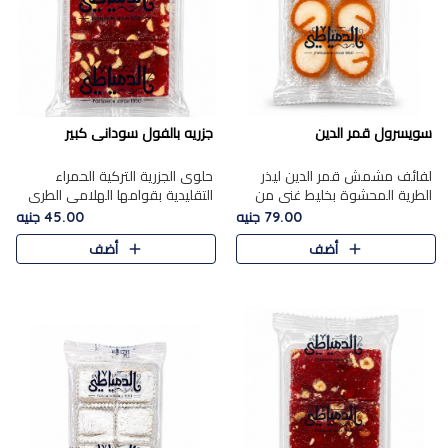
سويسرول قمر الدين
جزريه بالفول سودانى كبير
لفائف مشمش قمر الدين ليذر
حلوى الجزرية التركية الحمراء
الطرية المحشوة بخليط غني من
التقليدية بقوامها الهلامي الطري
جوز الهند الأبيض والمكسرات
ولونها الأحمر المميز، محشوة
79.00 جنيه
45.00 جنيه
الفاخرة، يقدم المذاق الحلو
بسخاء بالفول السوداني المحمص
أضف
أضف
الطبيعي لقمر الدين و تجمع بين
لتمنحك توازنًا رائعًا ..
حل..