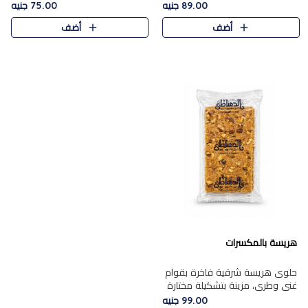
featuring a soft, creamy
creamy texture paired with a
89.00 جنيه
75.00 جنيه
texture and the distinctive
rich layer of premium
أضف
أضف
flavor of roasted hazelnuts.
chocolate and the distinctive
Smoo..
flav..
هريسة بالمكسرات
حلوى هريسة شرقية فاخرة بقوام
غني وطري، مزينة بتشكيلة مختارة
من المكسرات الفاخرة التي تضيف
99.00 جنيه