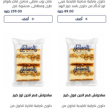
حلوى شرقية مصرية تقليدية مربي
ملبن روب شرقي مصري فاخر بقوام
لوز تُحضَّر من حلوى باسد جوز الهند
طري ومطاطي، محشوة غني
بقوام طري ومذاق غني، وتُزين
بسخاء بقطع عين الجمل واللوز
89.00 جنيه
239.00 جنيه
وتغطاه بقطع اللوز الفاخر التي
الفاخر التي تضيف قرمشة مميزة
أضف
أضف
تضيف لمسة مميزة م..
ومرضية ونكهة ناتي غنية في كل
قض..
ساندوتش قمر الدين فول كبير
ساندوتش قمر الدين لوز كبير
حلوى شرقية تقليدية تتكون من
حلوى شرقية فاخرة تتكون من