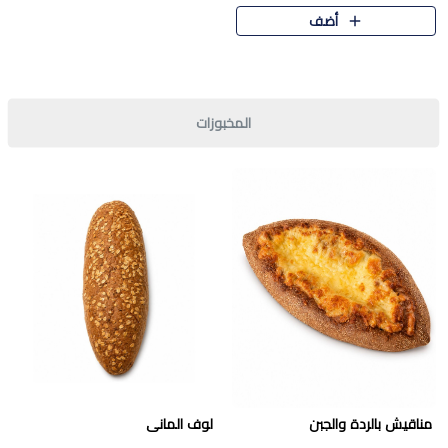
قرمشة مميزة ونكهة غنية في كل
أضف
قطعة. تجمع بين المذاق..
المخبوزات
مناقيش بالردة والجبن
لوف المانى