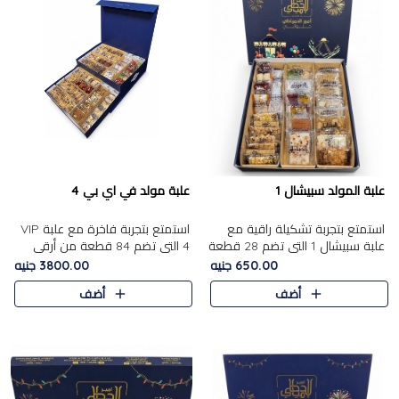
علبة المولد سبيشال 1
علبة مولد في اي بي 4
استمتع بتجربة تشكيلة راقية مع
استمتع بتجربة فاخرة مع علبة VIP
علبة سبيشال 1 التي تضم 28 قطعة
4 التي تضم 84 قطعة من أرقى
من تشكيلة مختارة بعناية من أفخر
حلويات المولد الشرقية، في تشكيلة
650.00 جنيه
3800.00 جنيه
حلويات المولد المصرية الأصلية
غنية تجمع بين الحلويات التقليدية
أضف
أضف
الشرقية. تحتوي ال..
والمكسرات الفاخرة. تحتوي العلبة
على.....