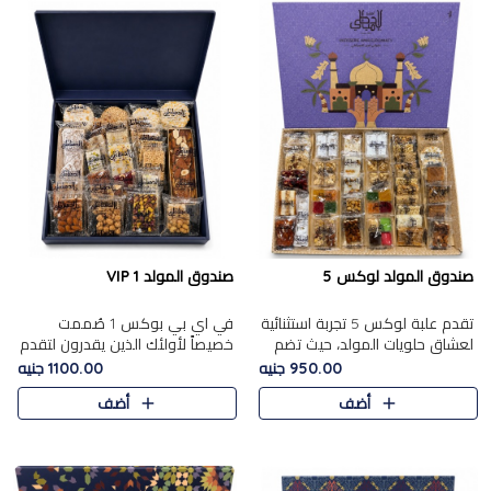
صندوق المولد لوكس 5
صندوق المولد VIP 1
تقدم علبة لوكس 5 تجربة استثنائية
في اي بي بوكس 1 صُممت
لعشاق حلويات المولد، حيث تضم
خصيصاً لأولئك الذين يقدرون لتقدم
42 قطعة من تشكيلة فاخرة تجمع
تجربة استثنائية بوكس تجمع بين
950.00 جنيه
1100.00 جنيه
بين أشهر الأصناف التقليدية وأصناف
أفخر حلويات المولد المصري مع
أضف
أضف
مميزة مختارة بع..
تشكيلة مختارة من الأصناف ..