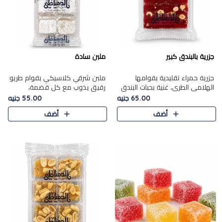
جزرية بالبندق كبير
ملبن سادة
جزرية حمراء تقليدية بقوامها
ملبن شرقي كلاسيكي بقوام طريو
الهلامي الطري، غنية بحبات البندق
رقيق يذوب مع كل قضمة،
الفاخرة التي تضيف قرمشة راقية
مغطى بطبقة ناعمة من السكر
65.00 جنيه
55.00 جنيه
إلى قوامها الناعم، لتقدم مزيجًا
البودرة ليقدم المذاق الأصيل الذي
أضف
أضف
متوازنًا من النكه..
ارتبط بحلويات المولد التقليدي..