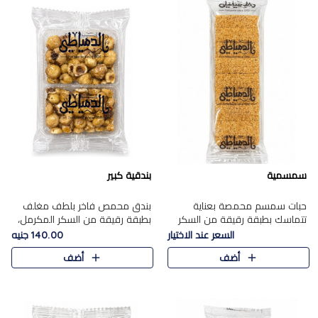
سمسمية
بندقية كبير
حبات سمسم محمصة بعناية
بندق محمص فاخر بلطف مغلف
تتماسك بطبقة رقيقة من السكر
بطبقة رقيقة من السكر المكرمل،
المكرمل، لتقدم طعم السمسم
يجمع بين النكهة الغنية ناتي
السعر عند الاختيار
140.00 جنيه
المميز وقرمشتة التي ارتبطت ببهجة
والقرمشة الراقية المرضية في
أضف
أضف
المولد عبر الأجيال.
حلوى شرقية أنيقه بطابع مميز.