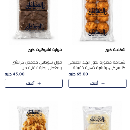
شكلمة كبير
فولية تشوكليت كبير
شكلمة مخبوزة بجوز الهند الطبيعي
فول سوداني محمص كرانشي
كلاسيكي، بقشرة ذهبية خفيفة
ومغطى بطبقة غنية من
وقلب طري رطب يذوب في الفم،
الشوكولاتة، يجمع بين طعم
65.00 جنيه
45.00 جنيه
تمنحك المذاق الشرقي الحلو الأصيل
القرمشة الأصيلة الكلاسكيكية
أضف
أضف
التقليدي في كل لقمة.
التقليدية للفول السوداني وحلاوة
الشوكولاتة ا..