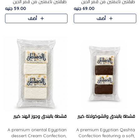
طبقتين ناعمتين من قمر الدين
طبقتين ناعمتين من قمر الدين
الفاخر، تتوسطهما حشوة غنية من
الفاخر، تتوسطهما حشوة غنية من
69.00 جنيه
59.00 جنيه
الفول السوداني المحمص، لتجمع
اللوز المحمص لتمنح مزيجًا متوازنًا
أضف
أضف
بين حلاوة المشمش الطبيعية..
من النعومة والقرمشة. ..
قشطة بالبندق والشوكولاتة كبير
قشطة بالبندق وجوز الهند كبير
A premium oriental Egyptian
A premium Egyptian Qeshta
dessert Cream Confection,
Confection featuring a soft,