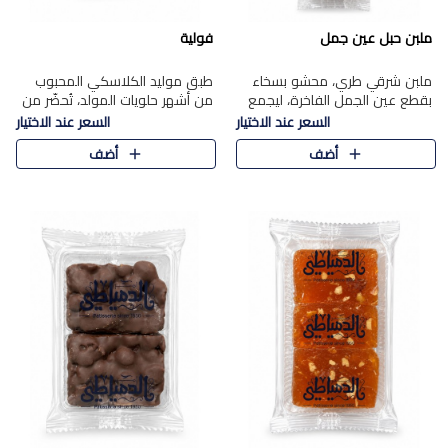
ملبن حبل عين جمل
فولية
ملبن شرقي طري، محشو بسخاء
طبق موليد الكلاسكي المحبوب
بقطع عين الجمل الفاخرة، ليجمع
من أشهر حلويات المولد، تُحضّر من
بين القوام الناعم وقرمشة الجوز
فول سوداني محمص بعناية
السعر عند الاختيار
السعر عند الاختيار
في مذاق شرقي أصيل.
ومغلف بطبقة رقيقة من السكر
أضف
أضف
المكرمل، لتمنحك قرمشة أصيلة
وم..