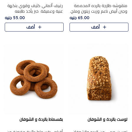
منقوشه طازجة بالرده المحمصة
رغيف ألماني كثيف وقوي بنكهة
وجبن أبيض ناعم وزيت زيتون وملح،
غنية وعميقة. خبز يأخذ طابعه
مباشرة من الفرن.الرده مع نعومة
بجدية.
65.00 جنيه
55.00 جنيه
الجبن فوق عجينة طازجة.
أضف
أضف
توست بالردة و الشوفان
بقسماط بالردة و الشوفان