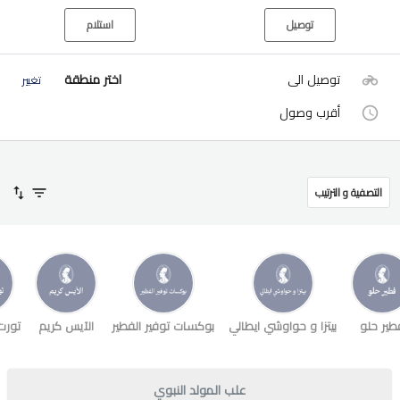
توصيل
استلام
توصيل الى
اختر منطقة
تغيير
أقرب وصول
التصفية و الترتيب
طير حلو
بيتزا و حواوشي ايطالي
بوكسات توفير الفطير
الآيس كريم
تورت
علب المولد النبوي