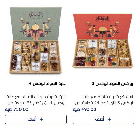
بوكس المولد لوكس 3
علبة المولد لوكس 4
استمتع بتجربة فاخرة مع علبة
ارتقِ بتجربة حلويات المولد مع علبة
لوكس 3 التي تضم 24 قطعة من
لوكس 4 التي تضم 33 قطعة من
أشهر حلويات المولد الشرقية
تشكيلة فاخرة ومتنوعة من أشهر
490.00 جنيه
750.00 جنيه
المختارة بعناية. تحتوي التشكيلة
الأصناف الشرقية. تحتوي العلبة على
أضف
أضف
على الجزرية بالفول، والملب..
الجزرية بالفول،..