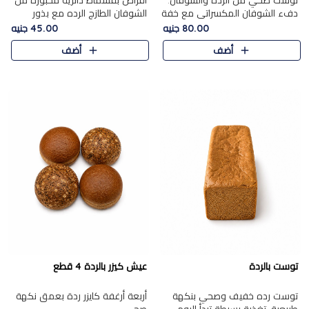
توست صحي من الرده والشوفان.
أقراص بقسماط دائرية مخبوزة من
دفء الشوفان المكسراتي مع خفة
الشوفان الطازج الرده مع بذور
الرده في كل شريحة.
مختارة. قرمشة الحبوب والبذور،
80.00 جنيه
45.00 جنيه
بداية صحية لكل صباح.
أضف
أضف
توست بالردة
عيش كيزر بالردة 4 قطع
توست رده خفيف وصحي بنكهة
أربعة أرغفة كايزر ردة بعمق نكهة