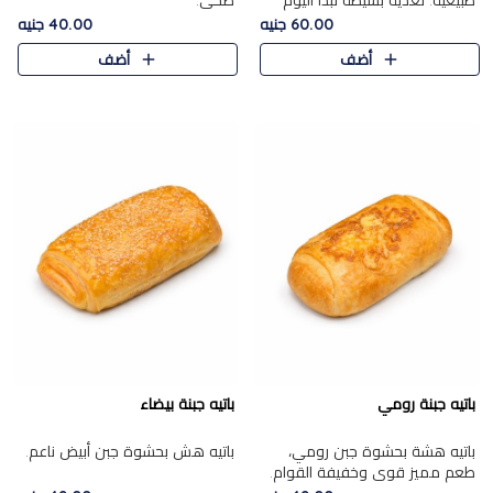
طبيعية. تغذية بسيطة تبدأ اليوم
صحي.
بشكل صحيح.
60.00 جنيه
40.00 جنيه
أضف
أضف
باتيه جبنة رومي
باتيه جبنة بيضاء
باتيه هشة بحشوة جبن رومي،
باتيه هش بحشوة جبن أبيض ناعم.
طعم مميز قوي وخفيفة القوام.