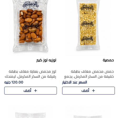
حمصية
لوزيه لوز كبير
حمص محمص مغلف بطبقة
لوز محمص بعناية مغلف بطبقة
خفيفة من السكر المكرمل، يجمع
رقيقة من السكر المكرمل، ليمنحك
بين القرمشة المميزة والطعم
قرمشة راقية ونكهة غنية تبرز
السعر عند الاختيار
120.00 جنيه
الشرقي الأصيل في واحدة من أشهر
فخامة اللوز في كل قطعة.
أضف
أضف
حلويات الموسم.