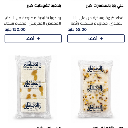
علي بابا بالمكسرات كبير
بندقيه تشوكليت كبير
قطع كبيرة وسخية من علي بابا
بوندويا تقليدية مصنوعة من البندق
التقليدي، مملوءة بتشكيلة رائعة
المحمص المقرمش، مغطاة بسخاء
من المكسرات المحمصة المحمرة.
بشوكولاتة فاخرة غنية لتحقيق
65.00 جنيه
150.00 جنيه
التوازن المثالي بين قوام القرمشة
أضف
أضف
ونكهة الشوكولاتة ا..