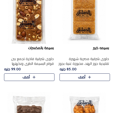
بسيمه كبير
بسيمة بالمكسرات
حلوى شرقية مصرية شهيرة
حلوى شرقية فاخرة تجمع بين
تقليدية جوز الهند، مخبوزة غنية بجوز
قوام البسيمة الطري ونكهتها
الهند، بلمسه ذهبية وتتميز بقوامها
الغنية، مزينة بتشكيلة مختارة من
85.00 جنيه
99.00 جنيه
المرمل وطعمها اللذيذ الذي يشبه
اللوز والبندق والمكسرات الفاخرة.
أضف
أضف
البسبوسة. تُخبز..
مزيج متوازن من القوام ..