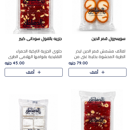
سويسرول قمر الدين
جزريه بالفول سودانى كبير
لفائف مشمش قمر الدين ليذر
حلوى الجزرية التركية الحمراء
الطرية المحشوة بخليط غني من
التقليدية بقوامها الهلامي الطري
جوز الهند الأبيض والمكسرات
ولونها الأحمر المميز، محشوة
79.00 جنيه
45.00 جنيه
الفاخرة، يقدم المذاق الحلو
بسخاء بالفول السوداني المحمص
أضف
أضف
الطبيعي لقمر الدين و تجمع بين
لتمنحك توازنًا رائعًا ..
حل..