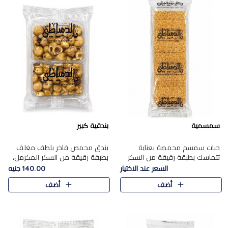
سمسمية
بندقية كبير
حبات سمسم محمصة بعناية
بندق محمص فاخر بلطف مغلف
تتماسك بطبقة رقيقة من السكر
بطبقة رقيقة من السكر المكرمل،
المكرمل، لتقدم طعم السمسم
يجمع بين النكهة الغنية ناتي
السعر عند الاختيار
140.00 جنيه
المميز وقرمشتة التي ارتبطت ببهجة
والقرمشة الراقية المرضية في
أضف
أضف
المولد عبر الأجيال.
حلوى شرقية أنيقه بطابع مميز.