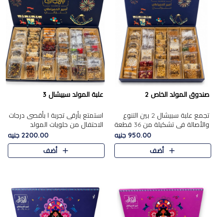
صندوق المولد الخاص 2
علبة المولد سبيشال 3
تجمع علبة سبيشال 2 بين التنوع
استمتع بأرقى تجربة ا بأقصى درجات
والأصالة في تشكيلة من 36 قطعة
الاحتفال من حلويات المولد
تضم أشهر حلويات المولد الشرقية.
المصريه الأصيلة مع هذه الفخامة
950.00 جنيه
2200.00 جنيه
تحتوي العلبة على الجزرية بالفول،
مع علبة سبيشال 3 التي تضم 56
أضف
أضف
والجزرية بالبن..
قطعة من تشكيلة استثن..