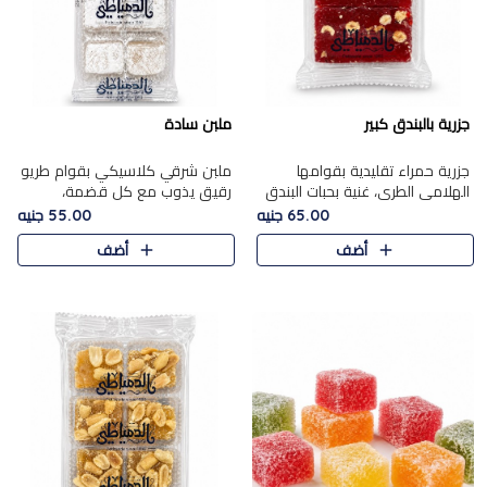
جزرية بالبندق كبير
ملبن سادة
جزرية حمراء تقليدية بقوامها
ملبن شرقي كلاسيكي بقوام طريو
الهلامي الطري، غنية بحبات البندق
رقيق يذوب مع كل قضمة،
الفاخرة التي تضيف قرمشة راقية
مغطى بطبقة ناعمة من السكر
65.00 جنيه
55.00 جنيه
إلى قوامها الناعم، لتقدم مزيجًا
البودرة ليقدم المذاق الأصيل الذي
أضف
أضف
متوازنًا من النكه..
ارتبط بحلويات المولد التقليدي..