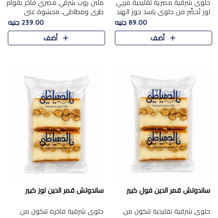
حلوى شرقية مصرية تقليدية مربي
ملبن روب شرقي مصري فاخر بقوام
لوز تُحضَّر من حلوى باسد جوز الهند
طري ومطاطي، محشوة غني
بقوام طري ومذاق غني، وتُزين
بسخاء بقطع عين الجمل واللوز
89.00 جنيه
239.00 جنيه
وتغطاه بقطع اللوز الفاخر التي
الفاخر التي تضيف قرمشة مميزة
أضف
أضف
تضيف لمسة مميزة م..
ومرضية ونكهة ناتي غنية في كل
قض..
ساندوتش قمر الدين فول كبير
ساندوتش قمر الدين لوز كبير
حلوى شرقية تقليدية تتكون من
حلوى شرقية فاخرة تتكون من