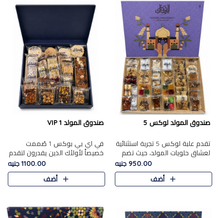
صندوق المولد لوكس 5
صندوق المولد VIP 1
تقدم علبة لوكس 5 تجربة استثنائية
في اي بي بوكس 1 صُممت
لعشاق حلويات المولد، حيث تضم
خصيصاً لأولئك الذين يقدرون لتقدم
42 قطعة من تشكيلة فاخرة تجمع
تجربة استثنائية بوكس تجمع بين
950.00 جنيه
1100.00 جنيه
بين أشهر الأصناف التقليدية وأصناف
أفخر حلويات المولد المصري مع
أضف
أضف
مميزة مختارة بع..
تشكيلة مختارة من الأصناف ..