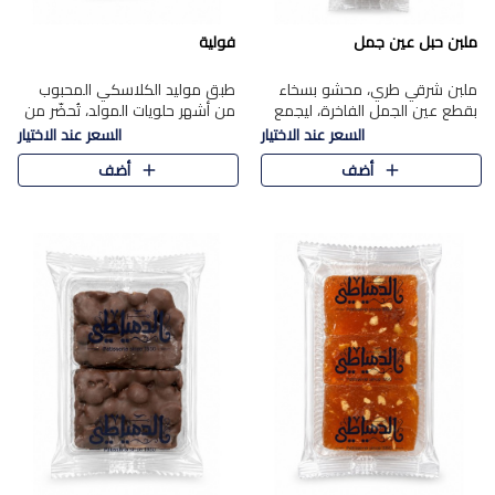
ملبن حبل عين جمل
فولية
ملبن شرقي طري، محشو بسخاء
طبق موليد الكلاسكي المحبوب
بقطع عين الجمل الفاخرة، ليجمع
من أشهر حلويات المولد، تُحضّر من
بين القوام الناعم وقرمشة الجوز
فول سوداني محمص بعناية
السعر عند الاختيار
السعر عند الاختيار
في مذاق شرقي أصيل.
ومغلف بطبقة رقيقة من السكر
أضف
أضف
المكرمل، لتمنحك قرمشة أصيلة
وم..