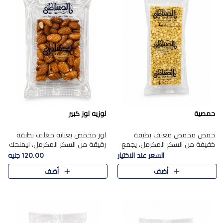
حمصية
لوزيه لوز كبير
حمص محمص مغلف بطبقة
لوز محمص بعناية مغلف بطبقة
خفيفة من السكر المكرمل، يجمع
رقيقة من السكر المكرمل، ليمنحك
بين القرمشة المميزة والطعم
قرمشة راقية ونكهة غنية تبرز
السعر عند الاختيار
120.00 جنيه
الشرقي الأصيل في واحدة من أشهر
فخامة اللوز في كل قطعة.
أضف
أضف
حلويات الموسم.