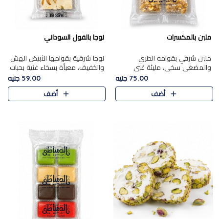
ملبن بالمكسرات
نوجا بالفول السوداني
ملبن شرقي بقوامه الطري
نوجا شرقية بقوامها الأبيض الهش
والمضغي سخي، مليئة غني
والخفيف، معبأة بسخاء غنية بحبات
بتشكيلة فاخرة من المكسرات
الفول السوداني المحمص التي
75.00 جنيه
59.00 جنيه
مشكلة المختارة التي تقدم تضيف
يقدم تضيف قرمشة مميزة مرضية
أضف
أضف
قرمشة مميزة مرضية ونكهة
وتوازنًا رائعًا مع حلا..
مكسرات غنية ف..