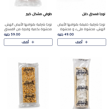
نوجا فسدق دابل
طوفي مشكل كبير
نوجا شرقية خفيفة بقوامها الأبيض
نوجا شرقية بقوامها الأبيض الهش،
الهش، محشوة مليء و محشوة
محشوة بكمية وفيرة من الفستق
بـكمية وفيرة من الفستق الفاخر
الفاخر لتمنحك نكهة غنية وقرمشة
49.00 جنيه
59.00 جنيه
لتمنحك نكهة مكسرات غنية
مميزة في كل قطعة، لتجربة تجمع
أضف
أضف
وقرمشة مميزة في كل قطعة و
بين الفخامة والمذاق..
قضم..