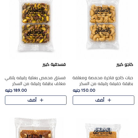
كاجو كبير
فسدقية كبير
حبات كاجو فاخرة محمصة ومغلفة
فستق محمص بعناية رقيقه يلتقي
بطبقة خفيفة رقيقه من السكر
مغلف بطبقة رقيقة من السكر
المكرمل، تجمع بين توازن النعومة
المكرمل، ليقدم مذاقًا فاخرًا حلوي
150.00 جنيه
189.00 جنيه
زبدية غنية فاخرة والقرمشة
شرقية فاخرة ونكهة غنية ناتي تميز
أضف
أضف
المرضية في حلوى شرقية بطاب..
كل قطعة و قوام هش