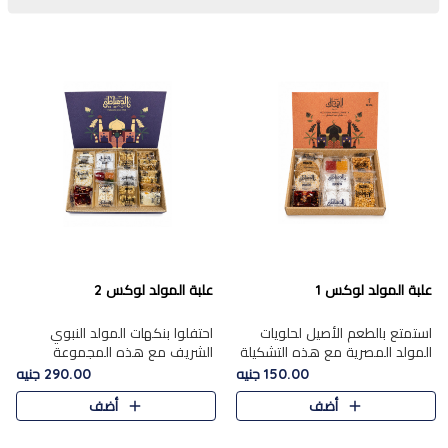
علبة المولد لوكس 1
علبة المولد لوكس 2
استمتع بالطعم الأصيل لحلويات
احتفلوا بنكهات المولد النبوي
المولد المصرية مع هذه التشكيلة
الشريف مع هذه المجموعة
المختارة بعناية من 9 قطع. تتضمن
الفاخرة المكونة من 19 قطعة،
150.00 جنيه
290.00 جنيه
التشكيلة جوزرية مع فول،ملبان
والتي تم اختيارها بعناية فائقة لتُبرز
أضف
أضف
سادة، ملبان
تشكيلة واسعة من الحلويات
التقليدية المفضلة. تشمل
المجموعة .....