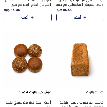
توست صحي من الرده والشوفان.
أقراص بقسماط دائرية مخبوزة من
دفء الشوفان المكسراتي مع خفة
الشوفان الطازج الرده مع بذور
الرده في كل شريحة.
مختارة. قرمشة الحبوب والبذور،
80.00 جنيه
45.00 جنيه
بداية صحية لكل صباح.
أضف
أضف
توست بالردة
عيش كيزر بالردة 4 قطع
توست رده خفيف وصحي بنكهة
أربعة أرغفة كايزر ردة بعمق نكهة