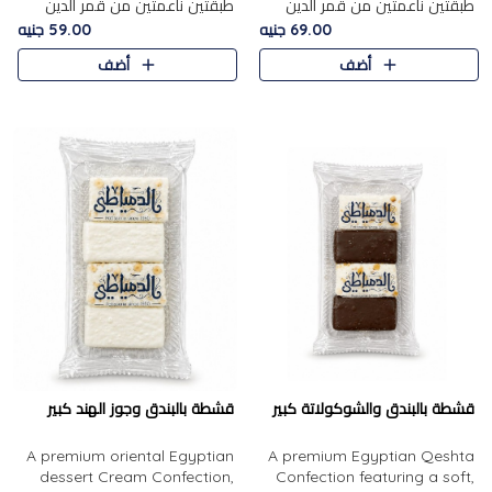
طبقتين ناعمتين من قمر الدين
طبقتين ناعمتين من قمر الدين
الفاخر، تتوسطهما حشوة غنية من
الفاخر، تتوسطهما حشوة غنية من
69.00 جنيه
59.00 جنيه
الفول السوداني المحمص، لتجمع
اللوز المحمص لتمنح مزيجًا متوازنًا
أضف
أضف
بين حلاوة المشمش الطبيعية..
من النعومة والقرمشة. ..
قشطة بالبندق والشوكولاتة كبير
قشطة بالبندق وجوز الهند كبير
A premium oriental Egyptian
A premium Egyptian Qeshta
dessert Cream Confection,
Confection featuring a soft,