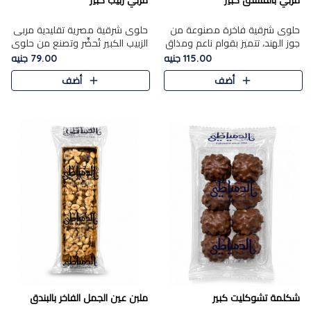
مربي بالفستق كبير
مربي زبيب كبير
حلوى شرقية فاخرة مصنوعة من
حلوى شرقية مصرية تقليدية مربى
جوز الهند، تتميز بقوام ناعم ومذاق
الزبيب الكبير تُحضَّر وتصنع من حلوي
غني، وتزين بقطع من الفستق
جوز الهند باسد بقوام طري ومذاق
115.00 جنيه
79.00 جنيه
الفاخر التي تضيف عليها قرمشة
غني، وتُزين وتغطا بحبات الزبيب
أضف
أضف
خفيفة.
الذهبي التي ..
شكلمة تشوكليت كبير
ملبن عين الجمل الفاخر بالبندق