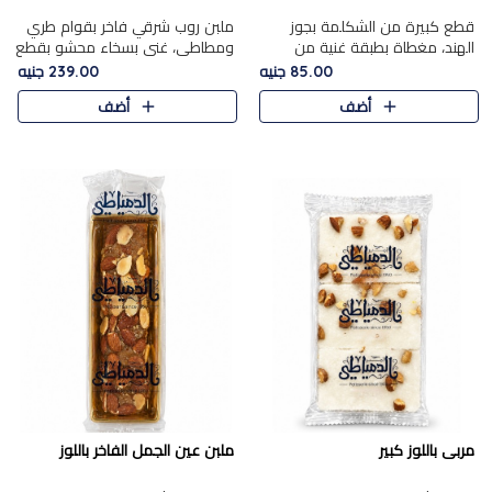
قطع كبيرة من الشكلمة بجوز
ملبن روب شرقي فاخر بقوام طري
الهند، مغطاة بطبقة غنية من
ومطاطي، غني بسخاء محشو بقطع
الشوكولاتة الفاخرة لتجمع بين
عين الجمل والبندق المحمص التي
85.00 جنيه
239.00 جنيه
القوام الطري من الداخل مركز جوز
تضيف قرمشة مميزة مُرضية
أضف
أضف
الهند المطاطي والمذاق الغن..
ونكهة جوزية غنية في كل
قضمة...
مربى باللوز كبير
ملبن عين الجمل الفاخر باللوز