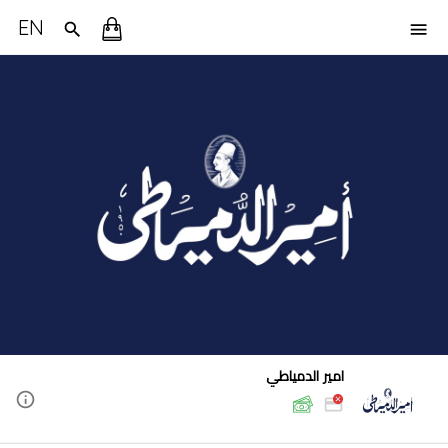
EN
امير الدمياطي