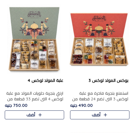
بوكس المولد لوكس 3
علبة المولد لوكس 4
استمتع بتجربة فاخرة مع علبة
ارتقِ بتجربة حلويات المولد مع علبة
لوكس 3 التي تضم 24 قطعة من
لوكس 4 التي تضم 33 قطعة من
أشهر حلويات المولد الشرقية
تشكيلة فاخرة ومتنوعة من أشهر
490.00 جنيه
750.00 جنيه
المختارة بعناية. تحتوي التشكيلة
الأصناف الشرقية. تحتوي العلبة على
أضف
أضف
على الجزرية بالفول، والملب..
الجزرية بالفول،..