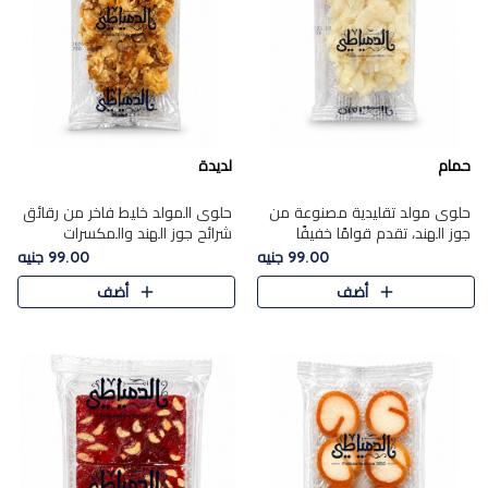
حمام
لديدة
حلوى مولد تقليدية مصنوعة من
حلوى المولد خليط فاخر من رقائق
جوز الهند، تقدم قوامًا خفيفًا
شرائح جوز الهند والمكسرات
ونكهة شرقية أصيلة تجسد روح
المحمصة، متماسك بشراب حلاوة
99.00 جنيه
99.00 جنيه
الـموسم الأعياد.
الكراميل الخفيفة ليمنحك قرمشة
أضف
أضف
غنية ومذاقًا شرقيًا أصيلً..