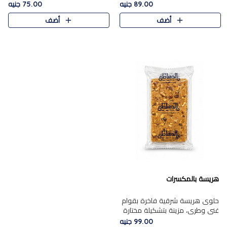
featuring a soft, creamy
creamy texture paired with a
89.00 جنيه
75.00 جنيه
texture and the distinctive
rich layer of premium
أضف
أضف
flavor of roasted hazelnuts.
chocolate and the distinctive
Smoo..
flav..
هريسة بالمكسرات
حلوى هريسة شرقية فاخرة بقوام
غني وطري، مزينة بتشكيلة مختارة
من المكسرات الفاخرة التي تضيف
99.00 جنيه