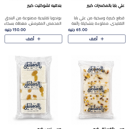
علي بابا بالمكسرات كبير
بندقيه تشوكليت كبير
قطع كبيرة وسخية من علي بابا
بوندويا تقليدية مصنوعة من البندق
التقليدي، مملوءة بتشكيلة رائعة
المحمص المقرمش، مغطاة بسخاء
من المكسرات المحمصة المحمرة.
بشوكولاتة فاخرة غنية لتحقيق
65.00 جنيه
150.00 جنيه
التوازن المثالي بين قوام القرمشة
أضف
أضف
ونكهة الشوكولاتة ا..