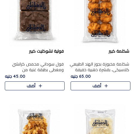
شكلمة كبير
فولية تشوكليت كبير
شكلمة مخبوزة بجوز الهند الطبيعي
فول سوداني محمص كرانشي
كلاسيكي، بقشرة ذهبية خفيفة
ومغطى بطبقة غنية من
وقلب طري رطب يذوب في الفم،
الشوكولاتة، يجمع بين طعم
65.00 جنيه
45.00 جنيه
تمنحك المذاق الشرقي الحلو الأصيل
القرمشة الأصيلة الكلاسكيكية
أضف
أضف
التقليدي في كل لقمة.
التقليدية للفول السوداني وحلاوة
الشوكولاتة ا..