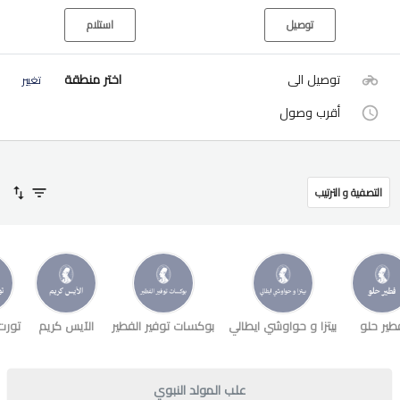
توصيل
استلام
توصيل الى
اختر منطقة
تغيير
أقرب وصول
التصفية و الترتيب
طير حلو
بيتزا و حواوشي ايطالي
بوكسات توفير الفطير
الآيس كريم
تورت
علب المولد النبوي