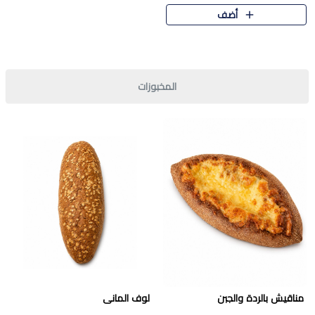
قرمشة مميزة ونكهة غنية في كل
أضف
قطعة. تجمع بين المذاق..
المخبوزات
مناقيش بالردة والجبن
لوف المانى