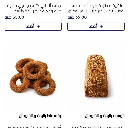
منقوشه طازجة بالرده المحمصة
رغيف ألماني كثيف وقوي بنكهة
وجبن أبيض ناعم وزيت زيتون وملح،
غنية وعميقة. خبز يأخذ طابعه
مباشرة من الفرن.الرده مع نعومة
بجدية.
65.00 جنيه
55.00 جنيه
الجبن فوق عجينة طازجة.
أضف
أضف
توست بالردة و الشوفان
بقسماط بالردة و الشوفان