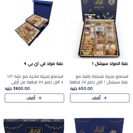
علبة المولد سبيشال 1
علبة مولد في اي بي 4
استمتع بتجربة تشكيلة راقية مع
استمتع بتجربة فاخرة مع علبة VIP
علبة سبيشال 1 التي تضم 28 قطعة
4 التي تضم 84 قطعة من أرقى
من تشكيلة مختارة بعناية من أفخر
حلويات المولد الشرقية، في تشكيلة
650.00 جنيه
3800.00 جنيه
حلويات المولد المصرية الأصلية
غنية تجمع بين الحلويات التقليدية
أضف
أضف
الشرقية. تحتوي ال..
والمكسرات الفاخرة. تحتوي العلبة
على.....