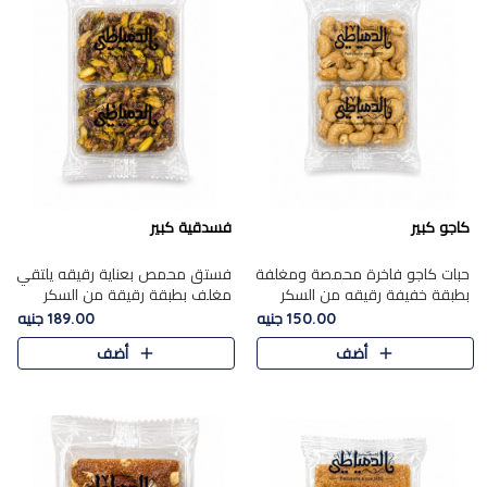
كاجو كبير
فسدقية كبير
حبات كاجو فاخرة محمصة ومغلفة
فستق محمص بعناية رقيقه يلتقي
بطبقة خفيفة رقيقه من السكر
مغلف بطبقة رقيقة من السكر
المكرمل، تجمع بين توازن النعومة
المكرمل، ليقدم مذاقًا فاخرًا حلوي
150.00 جنيه
189.00 جنيه
زبدية غنية فاخرة والقرمشة
شرقية فاخرة ونكهة غنية ناتي تميز
أضف
أضف
المرضية في حلوى شرقية بطاب..
كل قطعة و قوام هش