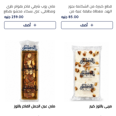
قطع كبيرة من الشكلمة بجوز
ملبن روب شرقي فاخر بقوام طري
الهند، مغطاة بطبقة غنية من
ومطاطي، غني بسخاء محشو بقطع
الشوكولاتة الفاخرة لتجمع بين
عين الجمل والبندق المحمص التي
85.00 جنيه
239.00 جنيه
القوام الطري من الداخل مركز جوز
تضيف قرمشة مميزة مُرضية
أضف
أضف
الهند المطاطي والمذاق الغن..
ونكهة جوزية غنية في كل
قضمة...
مربى باللوز كبير
ملبن عين الجمل الفاخر باللوز