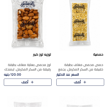
حمصية
لوزيه لوز كبير
حمص محمص مغلف بطبقة
لوز محمص بعناية مغلف بطبقة
خفيفة من السكر المكرمل، يجمع
رقيقة من السكر المكرمل، ليمنحك
بين القرمشة المميزة والطعم
قرمشة راقية ونكهة غنية تبرز
السعر عند الاختيار
120.00 جنيه
الشرقي الأصيل في واحدة من أشهر
فخامة اللوز في كل قطعة.
أضف
أضف
حلويات الموسم.