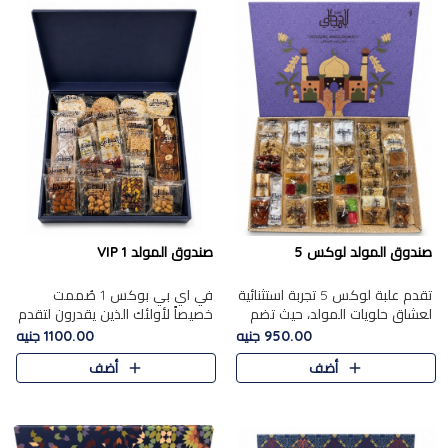
صندوق المولد لوكس 5
صندوق المولد VIP 1
تقدم علبة لوكس 5 تجربة استثنائية
في اي بي بوكس 1 صُممت
لعشاق حلويات المولد، حيث تضم
خصيصاً لأولئك الذين يقدرون لتقدم
42 قطعة من تشكيلة فاخرة تجمع
تجربة استثنائية بوكس تجمع بين
950.00 جنيه
1100.00 جنيه
بين أشهر الأصناف التقليدية وأصناف
أفخر حلويات المولد المصري مع
أضف
أضف
مميزة مختارة بع..
تشكيلة مختارة من الأصناف ..