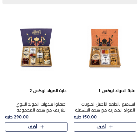
علبة المولد لوكس 1
علبة المولد لوكس 2
استمتع بالطعم الأصيل لحلويات
احتفلوا بنكهات المولد النبوي
المولد المصرية مع هذه التشكيلة
الشريف مع هذه المجموعة
المختارة بعناية من 9 قطع. تتضمن
الفاخرة المكونة من 19 قطعة،
150.00 جنيه
290.00 جنيه
التشكيلة جوزرية مع فول،ملبان
والتي تم اختيارها بعناية فائقة لتُبرز
أضف
أضف
سادة، ملبان
تشكيلة واسعة من الحلويات
التقليدية المفضلة. تشمل
المجموعة .....