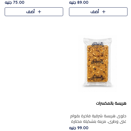
featuring a soft, creamy
creamy texture paired with a
89.00 جنيه
75.00 جنيه
texture and the distinctive
rich layer of premium
أضف
أضف
flavor of roasted hazelnuts.
chocolate and the distinctive
Smoo..
flav..
هريسة بالمكسرات
حلوى هريسة شرقية فاخرة بقوام
غني وطري، مزينة بتشكيلة مختارة
من المكسرات الفاخرة التي تضيف
99.00 جنيه