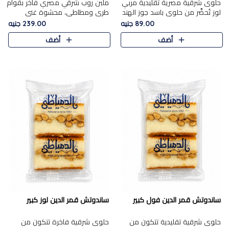
حلوى شرقية مصرية تقليدية مربي
ملبن روب شرقي مصري فاخر بقوام
لوز تُحضَّر من حلوى باسد جوز الهند
طري ومطاطي، محشوة غني
بقوام طري ومذاق غني، وتُزين
بسخاء بقطع عين الجمل واللوز
89.00 جنيه
239.00 جنيه
وتغطاه بقطع اللوز الفاخر التي
الفاخر التي تضيف قرمشة مميزة
أضف
أضف
تضيف لمسة مميزة م..
ومرضية ونكهة ناتي غنية في كل
قض..
ساندوتش قمر الدين فول كبير
ساندوتش قمر الدين لوز كبير
حلوى شرقية تقليدية تتكون من
حلوى شرقية فاخرة تتكون من