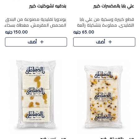
علي بابا بالمكسرات كبير
بندقيه تشوكليت كبير
قطع كبيرة وسخية من علي بابا
بوندويا تقليدية مصنوعة من البندق
التقليدي، مملوءة بتشكيلة رائعة
المحمص المقرمش، مغطاة بسخاء
من المكسرات المحمصة المحمرة.
بشوكولاتة فاخرة غنية لتحقيق
65.00 جنيه
150.00 جنيه
التوازن المثالي بين قوام القرمشة
أضف
أضف
ونكهة الشوكولاتة ا..