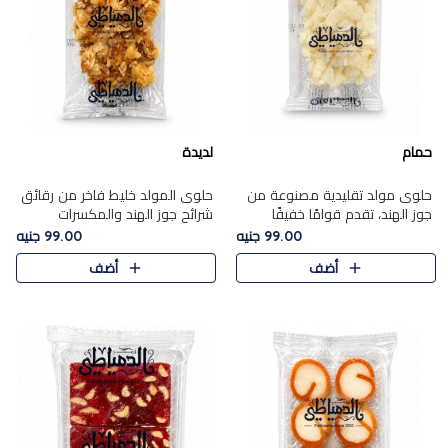
حمام
لديدة
حلوى مولد تقليدية مصنوعة من
حلوى المولد خليط فاخر من رقائق
جوز الهند، تقدم قوامًا خفيفًا
شرائح جوز الهند والمكسرات
ونكهة شرقية أصيلة تجسد روح
المحمصة، متماسك بشراب حلاوة
99.00 جنيه
99.00 جنيه
الـموسم الأعياد.
الكراميل الخفيفة ليمنحك قرمشة
أضف
أضف
غنية ومذاقًا شرقيًا أصيلً..