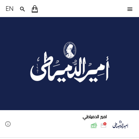
EN
امير الدمياطي