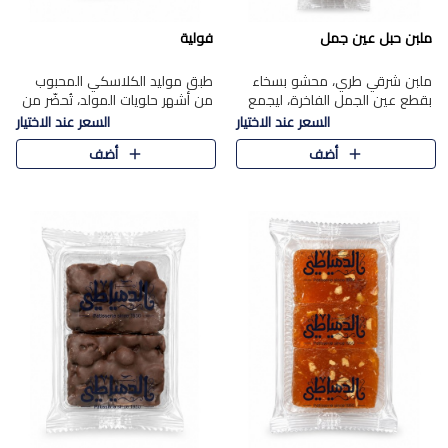
ملبن حبل عين جمل
فولية
ملبن شرقي طري، محشو بسخاء
طبق موليد الكلاسكي المحبوب
بقطع عين الجمل الفاخرة، ليجمع
من أشهر حلويات المولد، تُحضّر من
بين القوام الناعم وقرمشة الجوز
فول سوداني محمص بعناية
السعر عند الاختيار
السعر عند الاختيار
في مذاق شرقي أصيل.
ومغلف بطبقة رقيقة من السكر
أضف
أضف
المكرمل، لتمنحك قرمشة أصيلة
وم..