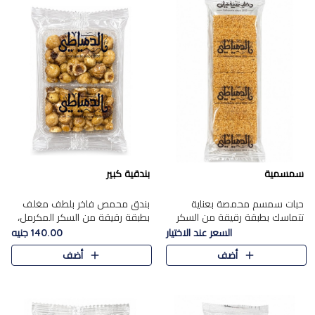
سمسمية
بندقية كبير
حبات سمسم محمصة بعناية
بندق محمص فاخر بلطف مغلف
تتماسك بطبقة رقيقة من السكر
بطبقة رقيقة من السكر المكرمل،
المكرمل، لتقدم طعم السمسم
يجمع بين النكهة الغنية ناتي
السعر عند الاختيار
140.00 جنيه
المميز وقرمشتة التي ارتبطت ببهجة
والقرمشة الراقية المرضية في
أضف
أضف
المولد عبر الأجيال.
حلوى شرقية أنيقه بطابع مميز.