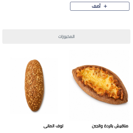
قرمشة مميزة ونكهة غنية في كل
أضف
قطعة. تجمع بين المذاق..
المخبوزات
مناقيش بالردة والجبن
لوف المانى