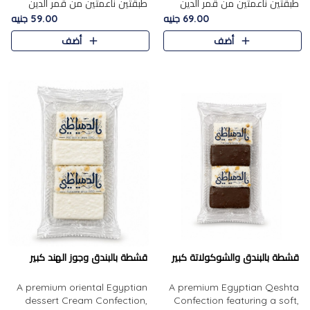
طبقتين ناعمتين من قمر الدين
طبقتين ناعمتين من قمر الدين
الفاخر، تتوسطهما حشوة غنية من
الفاخر، تتوسطهما حشوة غنية من
69.00 جنيه
59.00 جنيه
الفول السوداني المحمص، لتجمع
اللوز المحمص لتمنح مزيجًا متوازنًا
أضف
أضف
بين حلاوة المشمش الطبيعية..
من النعومة والقرمشة. ..
قشطة بالبندق والشوكولاتة كبير
قشطة بالبندق وجوز الهند كبير
A premium oriental Egyptian
A premium Egyptian Qeshta
dessert Cream Confection,
Confection featuring a soft,