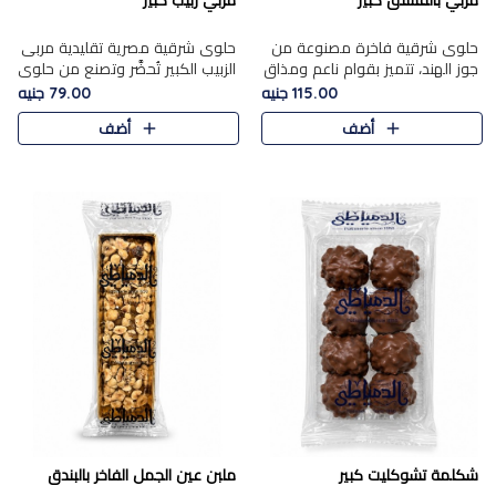
مربي بالفستق كبير
مربي زبيب كبير
حلوى شرقية فاخرة مصنوعة من
حلوى شرقية مصرية تقليدية مربى
جوز الهند، تتميز بقوام ناعم ومذاق
الزبيب الكبير تُحضَّر وتصنع من حلوي
غني، وتزين بقطع من الفستق
جوز الهند باسد بقوام طري ومذاق
115.00 جنيه
79.00 جنيه
الفاخر التي تضيف عليها قرمشة
غني، وتُزين وتغطا بحبات الزبيب
أضف
أضف
خفيفة.
الذهبي التي ..
شكلمة تشوكليت كبير
ملبن عين الجمل الفاخر بالبندق