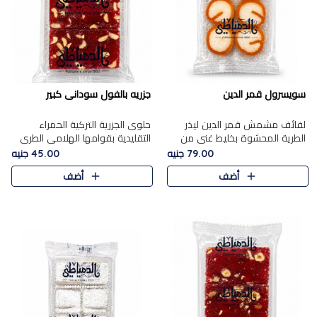
سويسرول قمر الدين
جزريه بالفول سودانى كبير
لفائف مشمش قمر الدين ليذر
حلوى الجزرية التركية الحمراء
الطرية المحشوة بخليط غني من
التقليدية بقوامها الهلامي الطري
جوز الهند الأبيض والمكسرات
ولونها الأحمر المميز، محشوة
79.00 جنيه
45.00 جنيه
الفاخرة، يقدم المذاق الحلو
بسخاء بالفول السوداني المحمص
أضف
أضف
الطبيعي لقمر الدين و تجمع بين
لتمنحك توازنًا رائعًا ..
حل..