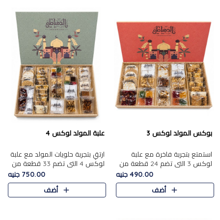
بوكس المولد لوكس 3
علبة المولد لوكس 4
استمتع بتجربة فاخرة مع علبة
ارتقِ بتجربة حلويات المولد مع علبة
لوكس 3 التي تضم 24 قطعة من
لوكس 4 التي تضم 33 قطعة من
أشهر حلويات المولد الشرقية
تشكيلة فاخرة ومتنوعة من أشهر
490.00 جنيه
750.00 جنيه
المختارة بعناية. تحتوي التشكيلة
الأصناف الشرقية. تحتوي العلبة على
أضف
أضف
على الجزرية بالفول، والملب..
الجزرية بالفول،..