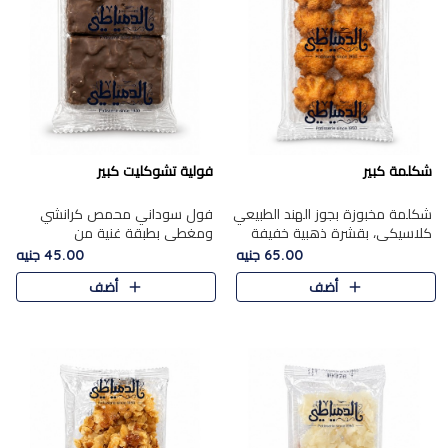
شكلمة كبير
فولية تشوكليت كبير
شكلمة مخبوزة بجوز الهند الطبيعي
فول سوداني محمص كرانشي
كلاسيكي، بقشرة ذهبية خفيفة
ومغطى بطبقة غنية من
وقلب طري رطب يذوب في الفم،
الشوكولاتة، يجمع بين طعم
65.00 جنيه
45.00 جنيه
تمنحك المذاق الشرقي الحلو الأصيل
القرمشة الأصيلة الكلاسكيكية
أضف
أضف
التقليدي في كل لقمة.
التقليدية للفول السوداني وحلاوة
الشوكولاتة ا..