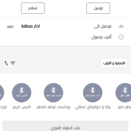
توصيل
استلام
توصيل الى
اختر منطقة
تغيير
أقرب وصول
التصفية و الترتيب
طير حلو
بيتزا و حواوشي ايطالي
بوكسات توفير الفطير
الآيس كريم
تورت
علب المولد النبوي