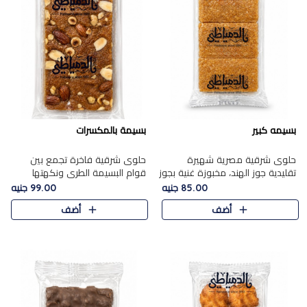
بسيمه كبير
بسيمة بالمكسرات
حلوى شرقية مصرية شهيرة
حلوى شرقية فاخرة تجمع بين
تقليدية جوز الهند، مخبوزة غنية بجوز
قوام البسيمة الطري ونكهتها
الهند، بلمسه ذهبية وتتميز بقوامها
الغنية، مزينة بتشكيلة مختارة من
85.00 جنيه
99.00 جنيه
المرمل وطعمها اللذيذ الذي يشبه
اللوز والبندق والمكسرات الفاخرة.
أضف
أضف
البسبوسة. تُخبز..
مزيج متوازن من القوام ..