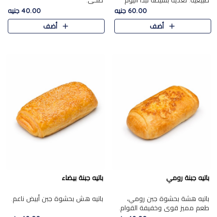
طبيعية. تغذية بسيطة تبدأ اليوم
صحي.
بشكل صحيح.
60.00 جنيه
40.00 جنيه
أضف
أضف
باتيه جبنة رومي
باتيه جبنة بيضاء
باتيه هشة بحشوة جبن رومي،
باتيه هش بحشوة جبن أبيض ناعم.
طعم مميز قوي وخفيفة القوام.