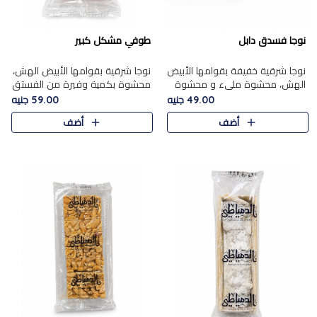
نوجا فسدق دابل
طوفي مشكل كبير
نوجا شرقية خفيفة بقوامها الأبيض
نوجا شرقية بقوامها الأبيض الهش،
الهش، محشوة مليء و محشوة
محشوة بكمية وفيرة من الفستق
بـكمية وفيرة من الفستق الفاخر
الفاخر لتمنحك نكهة غنية وقرمشة
49.00 جنيه
59.00 جنيه
لتمنحك نكهة مكسرات غنية
مميزة في كل قطعة، لتجربة تجمع
أضف
أضف
وقرمشة مميزة في كل قطعة و
بين الفخامة والمذاق..
قضم..