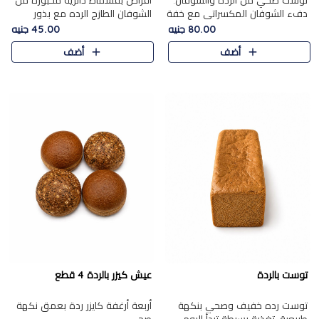
توست صحي من الرده والشوفان.
أقراص بقسماط دائرية مخبوزة من
دفء الشوفان المكسراتي مع خفة
الشوفان الطازج الرده مع بذور
الرده في كل شريحة.
مختارة. قرمشة الحبوب والبذور،
80.00 جنيه
45.00 جنيه
بداية صحية لكل صباح.
أضف
أضف
توست بالردة
عيش كيزر بالردة 4 قطع
توست رده خفيف وصحي بنكهة
أربعة أرغفة كايزر ردة بعمق نكهة