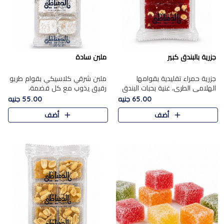
جزرية بالبندق كبير
ملبن سادة
جزرية حمراء تقليدية بقوامها
ملبن شرقي كلاسيكي بقوام طريو
الهلامي الطري، غنية بحبات البندق
رقيق يذوب مع كل قضمة،
الفاخرة التي تضيف قرمشة راقية
مغطى بطبقة ناعمة من السكر
65.00 جنيه
55.00 جنيه
إلى قوامها الناعم، لتقدم مزيجًا
البودرة ليقدم المذاق الأصيل الذي
أضف
أضف
متوازنًا من النكه..
ارتبط بحلويات المولد التقليدي..