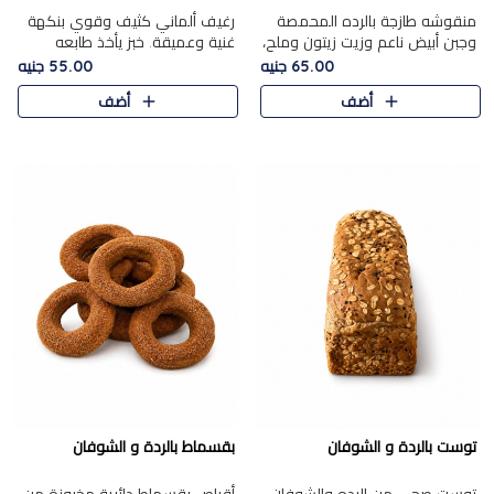
منقوشه طازجة بالرده المحمصة
رغيف ألماني كثيف وقوي بنكهة
وجبن أبيض ناعم وزيت زيتون وملح،
غنية وعميقة. خبز يأخذ طابعه
مباشرة من الفرن.الرده مع نعومة
بجدية.
65.00 جنيه
55.00 جنيه
الجبن فوق عجينة طازجة.
أضف
أضف
توست بالردة و الشوفان
بقسماط بالردة و الشوفان