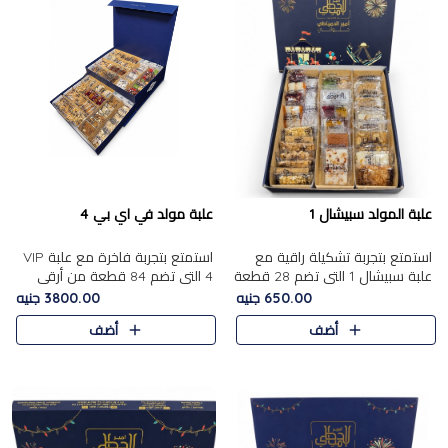
علبة المولد سبيشال 1
علبة مولد في اي بي 4
استمتع بتجربة تشكيلة راقية مع
استمتع بتجربة فاخرة مع علبة VIP
علبة سبيشال 1 التي تضم 28 قطعة
4 التي تضم 84 قطعة من أرقى
من تشكيلة مختارة بعناية من أفخر
حلويات المولد الشرقية، في تشكيلة
650.00 جنيه
3800.00 جنيه
حلويات المولد المصرية الأصلية
غنية تجمع بين الحلويات التقليدية
أضف
أضف
الشرقية. تحتوي ال..
والمكسرات الفاخرة. تحتوي العلبة
على.....