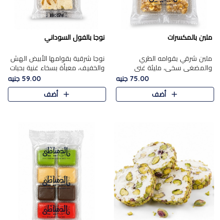
ملبن بالمكسرات
نوجا بالفول السوداني
ملبن شرقي بقوامه الطري
نوجا شرقية بقوامها الأبيض الهش
والمضغي سخي، مليئة غني
والخفيف، معبأة بسخاء غنية بحبات
بتشكيلة فاخرة من المكسرات
الفول السوداني المحمص التي
75.00 جنيه
59.00 جنيه
مشكلة المختارة التي تقدم تضيف
يقدم تضيف قرمشة مميزة مرضية
أضف
أضف
قرمشة مميزة مرضية ونكهة
وتوازنًا رائعًا مع حلا..
مكسرات غنية ف..