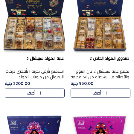
صندوق المولد الخاص 2
علبة المولد سبيشال 3
تجمع علبة سبيشال 2 بين التنوع
استمتع بأرقى تجربة ا بأقصى درجات
والأصالة في تشكيلة من 36 قطعة
الاحتفال من حلويات المولد
تضم أشهر حلويات المولد الشرقية.
المصريه الأصيلة مع هذه الفخامة
950.00 جنيه
2200.00 جنيه
تحتوي العلبة على الجزرية بالفول،
مع علبة سبيشال 3 التي تضم 56
أضف
أضف
والجزرية بالبن..
قطعة من تشكيلة استثن..