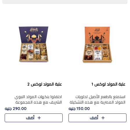
علبة المولد لوكس 1
علبة المولد لوكس 2
استمتع بالطعم الأصيل لحلويات
احتفلوا بنكهات المولد النبوي
المولد المصرية مع هذه التشكيلة
الشريف مع هذه المجموعة
المختارة بعناية من 9 قطع. تتضمن
الفاخرة المكونة من 19 قطعة،
150.00 جنيه
290.00 جنيه
التشكيلة جوزرية مع فول،ملبان
والتي تم اختيارها بعناية فائقة لتُبرز
أضف
أضف
سادة، ملبان
تشكيلة واسعة من الحلويات
التقليدية المفضلة. تشمل
المجموعة .....