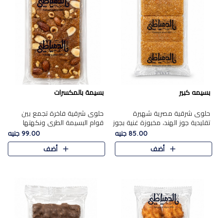
بسيمه كبير
بسيمة بالمكسرات
حلوى شرقية مصرية شهيرة
حلوى شرقية فاخرة تجمع بين
تقليدية جوز الهند، مخبوزة غنية بجوز
قوام البسيمة الطري ونكهتها
الهند، بلمسه ذهبية وتتميز بقوامها
الغنية، مزينة بتشكيلة مختارة من
85.00 جنيه
99.00 جنيه
المرمل وطعمها اللذيذ الذي يشبه
اللوز والبندق والمكسرات الفاخرة.
أضف
أضف
البسبوسة. تُخبز..
مزيج متوازن من القوام ..