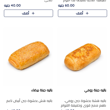
طبيعية. تغذية بسيطة تبدأ اليوم
صحي.
بشكل صحيح.
60.00 جنيه
40.00 جنيه
أضف
أضف
باتيه جبنة رومي
باتيه جبنة بيضاء
باتيه هشة بحشوة جبن رومي،
باتيه هش بحشوة جبن أبيض ناعم.
طعم مميز قوي وخفيفة القوام.