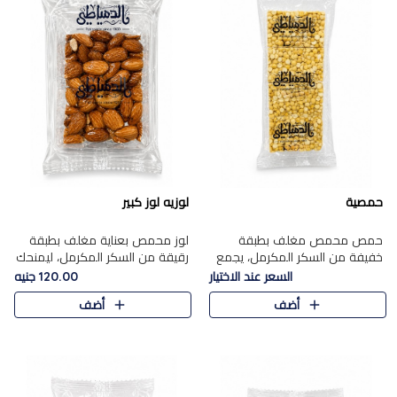
حمصية
لوزيه لوز كبير
حمص محمص مغلف بطبقة
لوز محمص بعناية مغلف بطبقة
خفيفة من السكر المكرمل، يجمع
رقيقة من السكر المكرمل، ليمنحك
بين القرمشة المميزة والطعم
قرمشة راقية ونكهة غنية تبرز
السعر عند الاختيار
120.00 جنيه
الشرقي الأصيل في واحدة من أشهر
فخامة اللوز في كل قطعة.
أضف
أضف
حلويات الموسم.