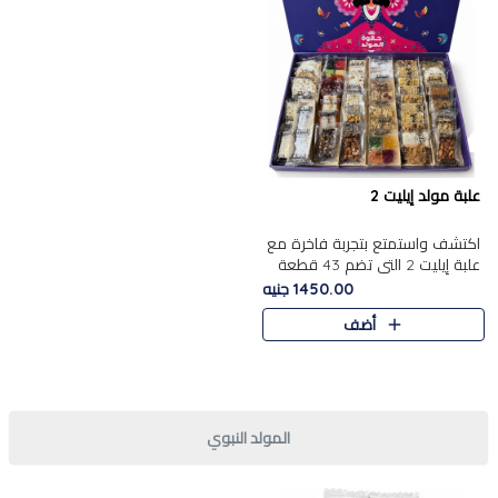
علبة مولد إيليت 2
اكتشف واستمتع بتجربة فاخرة مع
علبة إيليت 2 التي تضم 43 قطعة
تشكيلة من أرقى حلويات المولد
1450.00 جنيه
الشرقية المصرية الأصيلة ,معروضة
أضف
بشكل جميل في علبة أ..
المولد النبوي