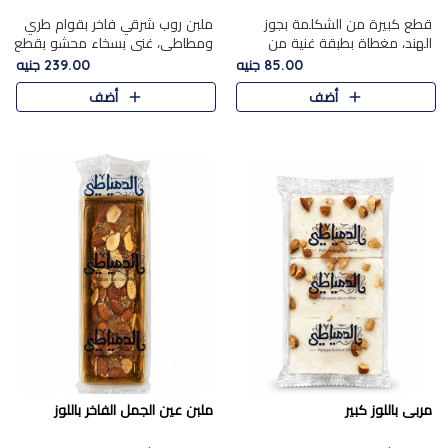
قطع كبيرة من الشكلمة بجوز
ملبن روب شرقي فاخر بقوام طري
الهند، مغطاة بطبقة غنية من
ومطاطي، غني بسخاء محشو بقطع
الشوكولاتة الفاخرة لتجمع بين
عين الجمل والبندق المحمص التي
85.00 جنيه
239.00 جنيه
القوام الطري من الداخل مركز جوز
تضيف قرمشة مميزة مُرضية
أضف
أضف
الهند المطاطي والمذاق الغن..
ونكهة جوزية غنية في كل
قضمة...
مربى باللوز كبير
ملبن عين الجمل الفاخر باللوز