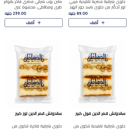
حلوى شرقية مصرية تقليدية مربي
ملبن روب شرقي مصري فاخر بقوام
لوز تُحضَّر من حلوى باسد جوز الهند
طري ومطاطي، محشوة غني
بقوام طري ومذاق غني، وتُزين
بسخاء بقطع عين الجمل واللوز
89.00 جنيه
239.00 جنيه
وتغطاه بقطع اللوز الفاخر التي
الفاخر التي تضيف قرمشة مميزة
أضف
أضف
تضيف لمسة مميزة م..
ومرضية ونكهة ناتي غنية في كل
قض..
ساندوتش قمر الدين فول كبير
ساندوتش قمر الدين لوز كبير
حلوى شرقية تقليدية تتكون من
حلوى شرقية فاخرة تتكون من