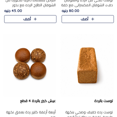
توست صحي من الرده والشوفان.
أقراص بقسماط دائرية مخبوزة من
دفء الشوفان المكسراتي مع خفة
الشوفان الطازج الرده مع بذور
الرده في كل شريحة.
مختارة. قرمشة الحبوب والبذور،
80.00 جنيه
45.00 جنيه
بداية صحية لكل صباح.
أضف
أضف
توست بالردة
عيش كيزر بالردة 4 قطع
توست رده خفيف وصحي بنكهة
أربعة أرغفة كايزر ردة بعمق نكهة