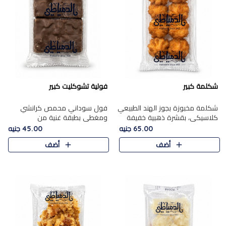
شكلمة كبير
فولية تشوكليت كبير
شكلمة مخبوزة بجوز الهند الطبيعي
فول سوداني محمص كرانشي
كلاسيكي، بقشرة ذهبية خفيفة
ومغطى بطبقة غنية من
وقلب طري رطب يذوب في الفم،
الشوكولاتة، يجمع بين طعم
65.00 جنيه
45.00 جنيه
تمنحك المذاق الشرقي الحلو الأصيل
القرمشة الأصيلة الكلاسكيكية
أضف
أضف
التقليدي في كل لقمة.
التقليدية للفول السوداني وحلاوة
الشوكولاتة ا..