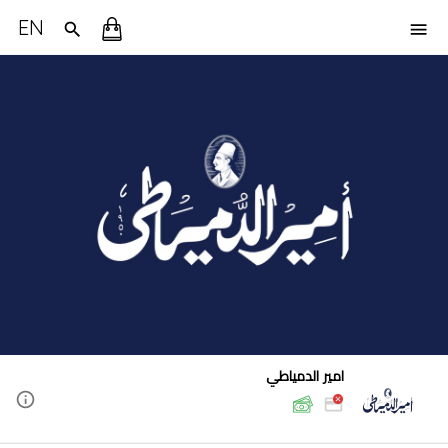
EN
امير الدمياطي