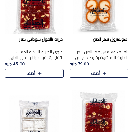
سويسرول قمر الدين
جزريه بالفول سودانى كبير
لفائف مشمش قمر الدين ليذر
حلوى الجزرية التركية الحمراء
الطرية المحشوة بخليط غني من
التقليدية بقوامها الهلامي الطري
جوز الهند الأبيض والمكسرات
ولونها الأحمر المميز، محشوة
79.00 جنيه
45.00 جنيه
الفاخرة، يقدم المذاق الحلو
بسخاء بالفول السوداني المحمص
أضف
أضف
الطبيعي لقمر الدين و تجمع بين
لتمنحك توازنًا رائعًا ..
حل..