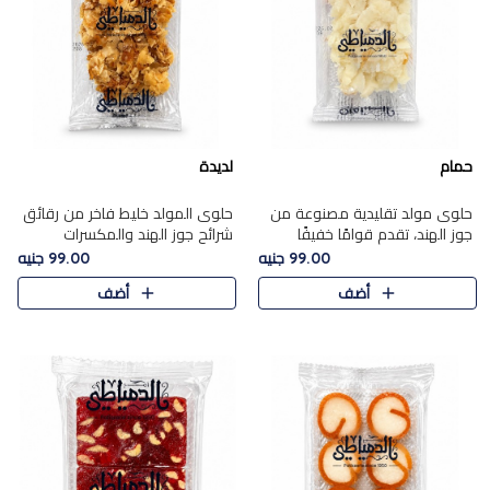
حمام
لديدة
حلوى مولد تقليدية مصنوعة من
حلوى المولد خليط فاخر من رقائق
جوز الهند، تقدم قوامًا خفيفًا
شرائح جوز الهند والمكسرات
ونكهة شرقية أصيلة تجسد روح
المحمصة، متماسك بشراب حلاوة
99.00 جنيه
99.00 جنيه
الـموسم الأعياد.
الكراميل الخفيفة ليمنحك قرمشة
أضف
أضف
غنية ومذاقًا شرقيًا أصيلً..