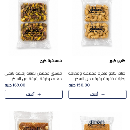
كاجو كبير
فسدقية كبير
حبات كاجو فاخرة محمصة ومغلفة
فستق محمص بعناية رقيقه يلتقي
بطبقة خفيفة رقيقه من السكر
مغلف بطبقة رقيقة من السكر
المكرمل، تجمع بين توازن النعومة
المكرمل، ليقدم مذاقًا فاخرًا حلوي
150.00 جنيه
189.00 جنيه
زبدية غنية فاخرة والقرمشة
شرقية فاخرة ونكهة غنية ناتي تميز
أضف
أضف
المرضية في حلوى شرقية بطاب..
كل قطعة و قوام هش