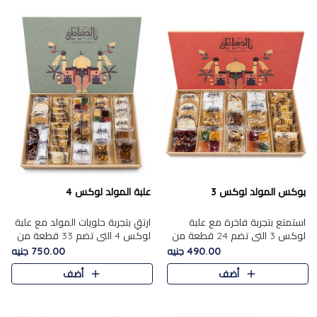
بوكس المولد لوكس 3
علبة المولد لوكس 4
استمتع بتجربة فاخرة مع علبة
ارتقِ بتجربة حلويات المولد مع علبة
لوكس 3 التي تضم 24 قطعة من
لوكس 4 التي تضم 33 قطعة من
أشهر حلويات المولد الشرقية
تشكيلة فاخرة ومتنوعة من أشهر
490.00 جنيه
750.00 جنيه
المختارة بعناية. تحتوي التشكيلة
الأصناف الشرقية. تحتوي العلبة على
أضف
أضف
على الجزرية بالفول، والملب..
الجزرية بالفول،..