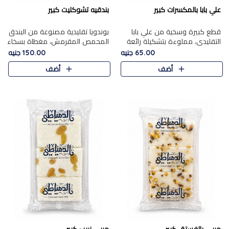
علي بابا بالمكسرات كبير
بندقيه تشوكليت كبير
قطع كبيرة وسخية من علي بابا
بوندويا تقليدية مصنوعة من البندق
التقليدي، مملوءة بتشكيلة رائعة
المحمص المقرمش، مغطاة بسخاء
من المكسرات المحمصة المحمرة.
بشوكولاتة فاخرة غنية لتحقيق
65.00 جنيه
150.00 جنيه
التوازن المثالي بين قوام القرمشة
أضف
أضف
ونكهة الشوكولاتة ا..