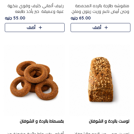
منقوشه طازجة بالرده المحمصة
رغيف ألماني كثيف وقوي بنكهة
وجبن أبيض ناعم وزيت زيتون وملح،
غنية وعميقة. خبز يأخذ طابعه
مباشرة من الفرن.الرده مع نعومة
بجدية.
65.00 جنيه
55.00 جنيه
الجبن فوق عجينة طازجة.
أضف
أضف
توست بالردة و الشوفان
بقسماط بالردة و الشوفان