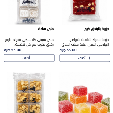
جزرية بالبندق كبير
ملبن سادة
جزرية حمراء تقليدية بقوامها
ملبن شرقي كلاسيكي بقوام طريو
الهلامي الطري، غنية بحبات البندق
رقيق يذوب مع كل قضمة،
الفاخرة التي تضيف قرمشة راقية
مغطى بطبقة ناعمة من السكر
65.00 جنيه
55.00 جنيه
إلى قوامها الناعم، لتقدم مزيجًا
البودرة ليقدم المذاق الأصيل الذي
أضف
أضف
متوازنًا من النكه..
ارتبط بحلويات المولد التقليدي..