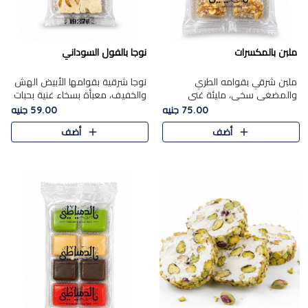
ملبن بالمكسرات
نوجا بالفول السوداني
ملبن شرقي بقوامه الطري
نوجا شرقية بقوامها الأبيض الهش
والمضغي سخي، مليئة غني
والخفيف، معبأة بسخاء غنية بحبات
بتشكيلة فاخرة من المكسرات
الفول السوداني المحمص التي
75.00 جنيه
59.00 جنيه
مشكلة المختارة التي تقدم تضيف
يقدم تضيف قرمشة مميزة مرضية
أضف
أضف
قرمشة مميزة مرضية ونكهة
وتوازنًا رائعًا مع حلا..
مكسرات غنية ف..