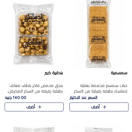
سمسمية
بندقية كبير
حبات سمسم محمصة بعناية
بندق محمص فاخر بلطف مغلف
تتماسك بطبقة رقيقة من السكر
بطبقة رقيقة من السكر المكرمل،
المكرمل، لتقدم طعم السمسم
يجمع بين النكهة الغنية ناتي
السعر عند الاختيار
140.00 جنيه
المميز وقرمشتة التي ارتبطت ببهجة
والقرمشة الراقية المرضية في
أضف
أضف
المولد عبر الأجيال.
حلوى شرقية أنيقه بطابع مميز.