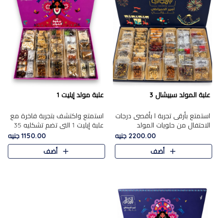
علبة المولد سبيشال 3
علبة مولد إيليت 1
استمتع بأرقى تجربة ا بأقصى درجات
استمتع واكتشف بتجربة فاخرة مع
الاحتفال من حلويات المولد
علبة إيليت 1 التي تضم تشكليه 35
المصريه الأصيلة مع هذه الفخامة
قطعة من أرقى حلويات المولد
2200.00 جنيه
1150.00 جنيه
مع علبة سبيشال 3 التي تضم 56
المصري الأصيلة ,معروضة بشكل
أضف
أضف
قطعة من تشكيلة استثن..
جميل في علبة أنيقة ، في..