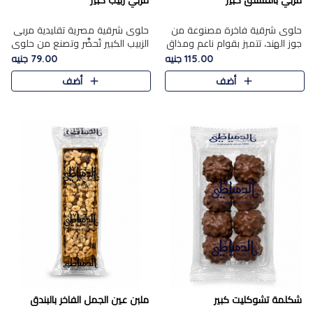
مربي بالفستق كبير
مربي زبيب كبير
حلوى شرقية فاخرة مصنوعة من
حلوى شرقية مصرية تقليدية مربى
جوز الهند، تتميز بقوام ناعم ومذاق
الزبيب الكبير تُحضَّر وتصنع من حلوي
غني، وتزين بقطع من الفستق
جوز الهند باسد بقوام طري ومذاق
115.00 جنيه
79.00 جنيه
الفاخر التي تضيف عليها قرمشة
غني، وتُزين وتغطا بحبات الزبيب
أضف
أضف
خفيفة.
الذهبي التي ..
شكلمة تشوكليت كبير
ملبن عين الجمل الفاخر بالبندق