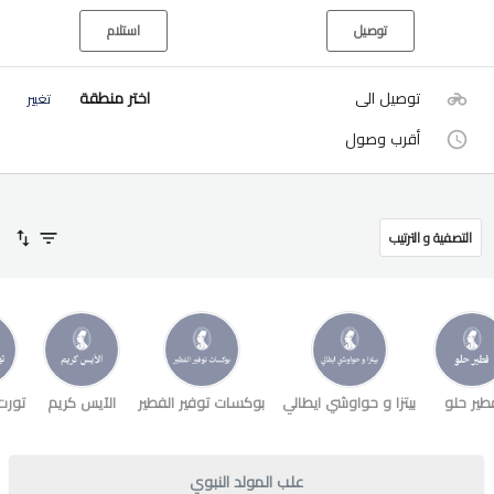
توصيل
استلام
توصيل الى
اختر منطقة
تغيير
أقرب وصول
التصفية و الترتيب
طير حلو
بيتزا و حواوشي ايطالي
بوكسات توفير الفطير
الآيس كريم
تورت
علب المولد النبوي