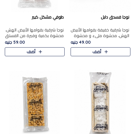
نوجا فسدق دابل
طوفي مشكل كبير
نوجا شرقية خفيفة بقوامها الأبيض
نوجا شرقية بقوامها الأبيض الهش،
الهش، محشوة مليء و محشوة
محشوة بكمية وفيرة من الفستق
بـكمية وفيرة من الفستق الفاخر
الفاخر لتمنحك نكهة غنية وقرمشة
49.00 جنيه
59.00 جنيه
لتمنحك نكهة مكسرات غنية
مميزة في كل قطعة، لتجربة تجمع
أضف
أضف
وقرمشة مميزة في كل قطعة و
بين الفخامة والمذاق..
قضم..