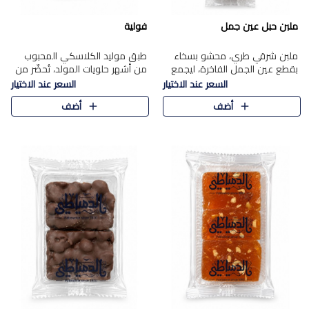
ملبن حبل عين جمل
فولية
ملبن شرقي طري، محشو بسخاء
طبق موليد الكلاسكي المحبوب
بقطع عين الجمل الفاخرة، ليجمع
من أشهر حلويات المولد، تُحضّر من
بين القوام الناعم وقرمشة الجوز
فول سوداني محمص بعناية
السعر عند الاختيار
السعر عند الاختيار
في مذاق شرقي أصيل.
ومغلف بطبقة رقيقة من السكر
أضف
أضف
المكرمل، لتمنحك قرمشة أصيلة
وم..