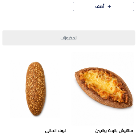
قرمشة مميزة ونكهة غنية في كل
أضف
قطعة. تجمع بين المذاق..
المخبوزات
مناقيش بالردة والجبن
لوف المانى