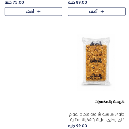
featuring a soft, creamy
creamy texture paired with a
89.00 جنيه
75.00 جنيه
texture and the distinctive
rich layer of premium
أضف
أضف
flavor of roasted hazelnuts.
chocolate and the distinctive
Smoo..
flav..
هريسة بالمكسرات
حلوى هريسة شرقية فاخرة بقوام
غني وطري، مزينة بتشكيلة مختارة
من المكسرات الفاخرة التي تضيف
99.00 جنيه