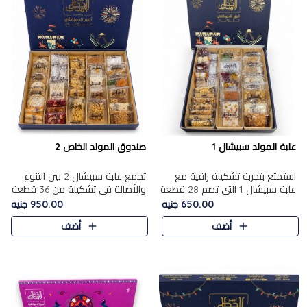
علبة المولد سبيشال 1
صندوق المولد الخاص 2
استمتع بتجربة تشكيلة راقية مع
تجمع علبة سبيشال 2 بين التنوع
علبة سبيشال 1 التي تضم 28 قطعة
والأصالة في تشكيلة من 36 قطعة
من تشكيلة مختارة بعناية من أفخر
تضم أشهر حلويات المولد الشرقية.
650.00 جنيه
950.00 جنيه
حلويات المولد المصرية الأصلية
تحتوي العلبة على الجزرية بالفول،
أضف
أضف
الشرقية. تحتوي ال..
والجزرية بالبن..