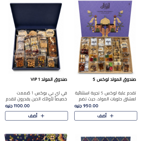
صندوق المولد لوكس 5
صندوق المولد VIP 1
تقدم علبة لوكس 5 تجربة استثنائية
في اي بي بوكس 1 صُممت
لعشاق حلويات المولد، حيث تضم
خصيصاً لأولئك الذين يقدرون لتقدم
42 قطعة من تشكيلة فاخرة تجمع
تجربة استثنائية بوكس تجمع بين
950.00 جنيه
1100.00 جنيه
بين أشهر الأصناف التقليدية وأصناف
أفخر حلويات المولد المصري مع
أضف
أضف
مميزة مختارة بع..
تشكيلة مختارة من الأصناف ..