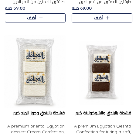
طبقتين ناعمتين من قمر الدين
طبقتين ناعمتين من قمر الدين
الفاخر، تتوسطهما حشوة غنية من
الفاخر، تتوسطهما حشوة غنية من
69.00 جنيه
59.00 جنيه
الفول السوداني المحمص، لتجمع
اللوز المحمص لتمنح مزيجًا متوازنًا
أضف
أضف
بين حلاوة المشمش الطبيعية..
من النعومة والقرمشة. ..
قشطة بالبندق والشوكولاتة كبير
قشطة بالبندق وجوز الهند كبير
A premium oriental Egyptian
A premium Egyptian Qeshta
dessert Cream Confection,
Confection featuring a soft,