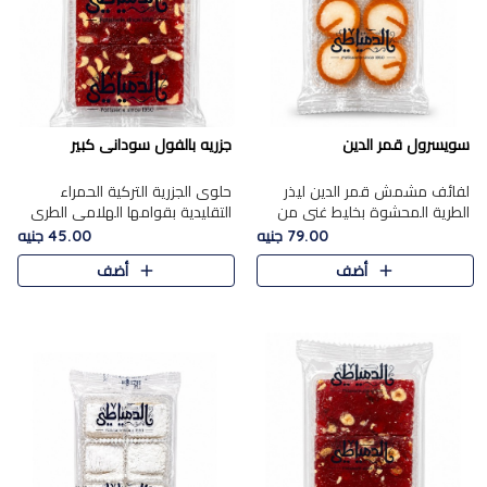
سويسرول قمر الدين
جزريه بالفول سودانى كبير
لفائف مشمش قمر الدين ليذر
حلوى الجزرية التركية الحمراء
الطرية المحشوة بخليط غني من
التقليدية بقوامها الهلامي الطري
جوز الهند الأبيض والمكسرات
ولونها الأحمر المميز، محشوة
79.00 جنيه
45.00 جنيه
الفاخرة، يقدم المذاق الحلو
بسخاء بالفول السوداني المحمص
أضف
أضف
الطبيعي لقمر الدين و تجمع بين
لتمنحك توازنًا رائعًا ..
حل..