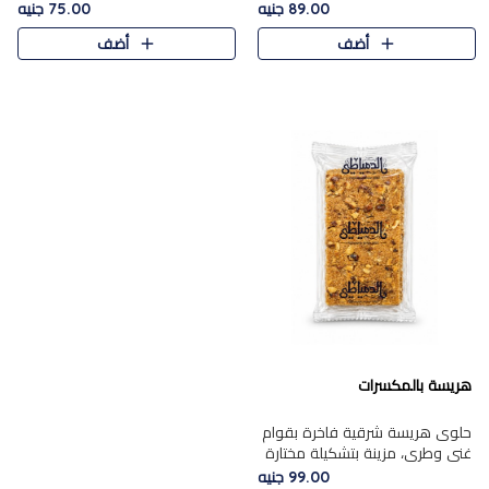
featuring a soft, creamy
creamy texture paired with a
89.00 جنيه
75.00 جنيه
texture and the distinctive
rich layer of premium
أضف
أضف
flavor of roasted hazelnuts.
chocolate and the distinctive
Smoo..
flav..
هريسة بالمكسرات
حلوى هريسة شرقية فاخرة بقوام
غني وطري، مزينة بتشكيلة مختارة
من المكسرات الفاخرة التي تضيف
99.00 جنيه