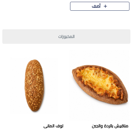
قرمشة مميزة ونكهة غنية في كل
أضف
قطعة. تجمع بين المذاق..
المخبوزات
مناقيش بالردة والجبن
لوف المانى