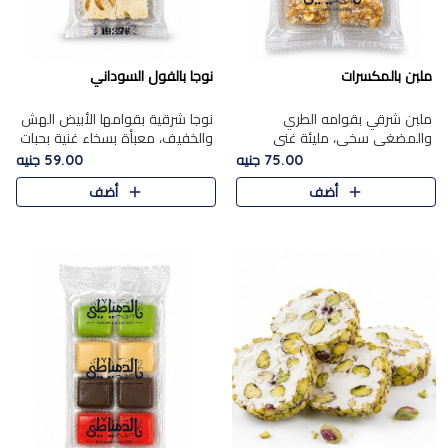
ملبن بالمكسرات
نوجا بالفول السوداني
ملبن شرقي بقوامه الطري
نوجا شرقية بقوامها الأبيض الهش
والمضغي سخي، مليئة غني
والخفيف، معبأة بسخاء غنية بحبات
بتشكيلة فاخرة من المكسرات
الفول السوداني المحمص التي
75.00 جنيه
59.00 جنيه
مشكلة المختارة التي تقدم تضيف
يقدم تضيف قرمشة مميزة مرضية
أضف
أضف
قرمشة مميزة مرضية ونكهة
وتوازنًا رائعًا مع حلا..
مكسرات غنية ف..