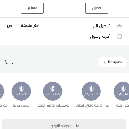
توصيل
استلام
توصيل الى
اختر منطقة
تغيير
أقرب وصول
التصفية و الترتيب
طير حلو
بيتزا و حواوشي ايطالي
بوكسات توفير الفطير
الآيس كريم
تورت
علب المولد النبوي