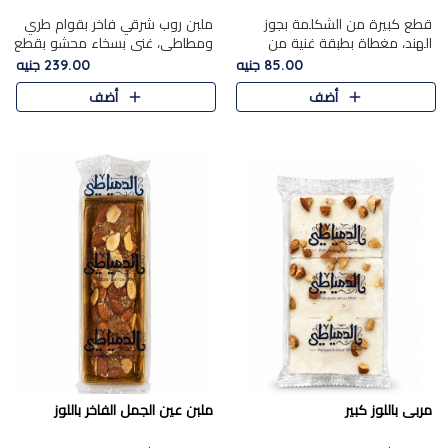
قطع كبيرة من الشكلمة بجوز
ملبن روب شرقي فاخر بقوام طري
الهند، مغطاة بطبقة غنية من
ومطاطي، غني بسخاء محشو بقطع
الشوكولاتة الفاخرة لتجمع بين
عين الجمل والبندق المحمص التي
85.00 جنيه
239.00 جنيه
القوام الطري من الداخل مركز جوز
تضيف قرمشة مميزة مُرضية
أضف
أضف
الهند المطاطي والمذاق الغن..
ونكهة جوزية غنية في كل
قضمة...
مربى باللوز كبير
ملبن عين الجمل الفاخر باللوز