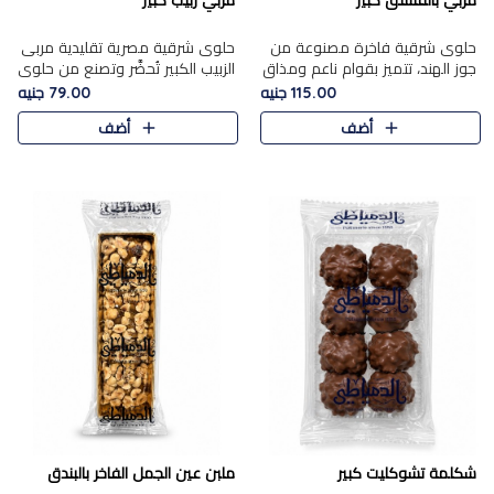
مربي بالفستق كبير
مربي زبيب كبير
حلوى شرقية فاخرة مصنوعة من
حلوى شرقية مصرية تقليدية مربى
جوز الهند، تتميز بقوام ناعم ومذاق
الزبيب الكبير تُحضَّر وتصنع من حلوي
غني، وتزين بقطع من الفستق
جوز الهند باسد بقوام طري ومذاق
115.00 جنيه
79.00 جنيه
الفاخر التي تضيف عليها قرمشة
غني، وتُزين وتغطا بحبات الزبيب
أضف
أضف
خفيفة.
الذهبي التي ..
شكلمة تشوكليت كبير
ملبن عين الجمل الفاخر بالبندق