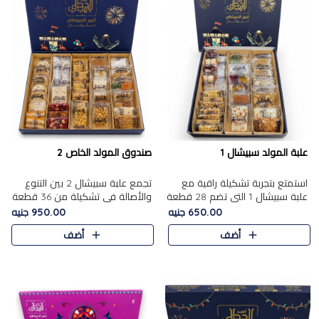
علبة المولد سبيشال 1
صندوق المولد الخاص 2
استمتع بتجربة تشكيلة راقية مع
تجمع علبة سبيشال 2 بين التنوع
علبة سبيشال 1 التي تضم 28 قطعة
والأصالة في تشكيلة من 36 قطعة
من تشكيلة مختارة بعناية من أفخر
تضم أشهر حلويات المولد الشرقية.
650.00 جنيه
950.00 جنيه
حلويات المولد المصرية الأصلية
تحتوي العلبة على الجزرية بالفول،
أضف
أضف
الشرقية. تحتوي ال..
والجزرية بالبن..