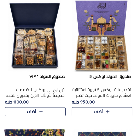
صندوق المولد لوكس 5
صندوق المولد VIP 1
تقدم علبة لوكس 5 تجربة استثنائية
في اي بي بوكس 1 صُممت
لعشاق حلويات المولد، حيث تضم
خصيصاً لأولئك الذين يقدرون لتقدم
42 قطعة من تشكيلة فاخرة تجمع
تجربة استثنائية بوكس تجمع بين
950.00 جنيه
1100.00 جنيه
بين أشهر الأصناف التقليدية وأصناف
أفخر حلويات المولد المصري مع
أضف
أضف
مميزة مختارة بع..
تشكيلة مختارة من الأصناف ..