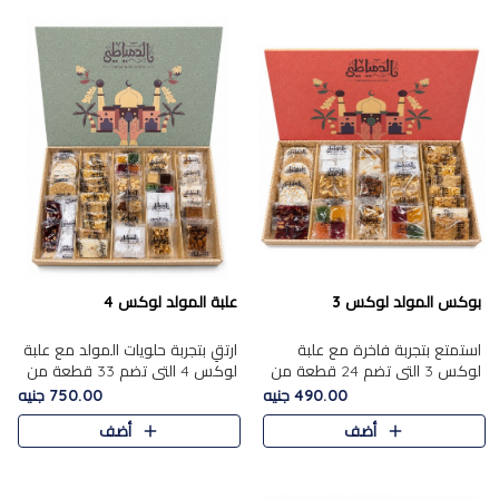
بوكس المولد لوكس 3
علبة المولد لوكس 4
استمتع بتجربة فاخرة مع علبة
ارتقِ بتجربة حلويات المولد مع علبة
لوكس 3 التي تضم 24 قطعة من
لوكس 4 التي تضم 33 قطعة من
أشهر حلويات المولد الشرقية
تشكيلة فاخرة ومتنوعة من أشهر
490.00 جنيه
750.00 جنيه
المختارة بعناية. تحتوي التشكيلة
الأصناف الشرقية. تحتوي العلبة على
أضف
أضف
على الجزرية بالفول، والملب..
الجزرية بالفول،..