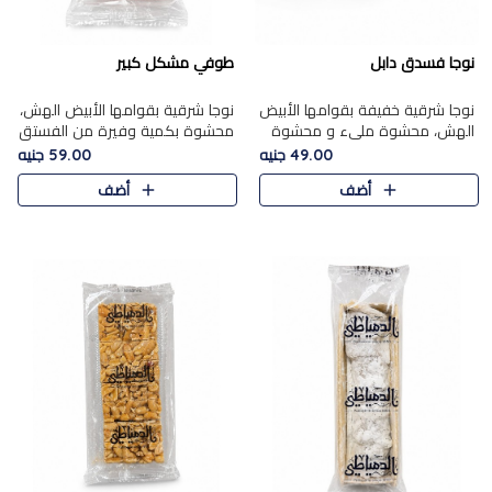
نوجا فسدق دابل
طوفي مشكل كبير
نوجا شرقية خفيفة بقوامها الأبيض
نوجا شرقية بقوامها الأبيض الهش،
الهش، محشوة مليء و محشوة
محشوة بكمية وفيرة من الفستق
بـكمية وفيرة من الفستق الفاخر
الفاخر لتمنحك نكهة غنية وقرمشة
49.00 جنيه
59.00 جنيه
لتمنحك نكهة مكسرات غنية
مميزة في كل قطعة، لتجربة تجمع
أضف
أضف
وقرمشة مميزة في كل قطعة و
بين الفخامة والمذاق..
قضم..