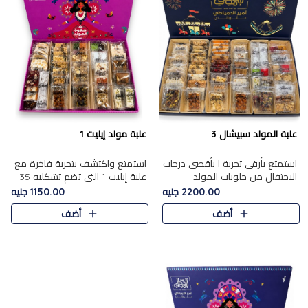
علبة المولد سبيشال 3
علبة مولد إيليت 1
استمتع بأرقى تجربة ا بأقصى درجات
استمتع واكتشف بتجربة فاخرة مع
الاحتفال من حلويات المولد
علبة إيليت 1 التي تضم تشكليه 35
المصريه الأصيلة مع هذه الفخامة
قطعة من أرقى حلويات المولد
2200.00 جنيه
1150.00 جنيه
مع علبة سبيشال 3 التي تضم 56
المصري الأصيلة ,معروضة بشكل
أضف
أضف
قطعة من تشكيلة استثن..
جميل في علبة أنيقة ، في..