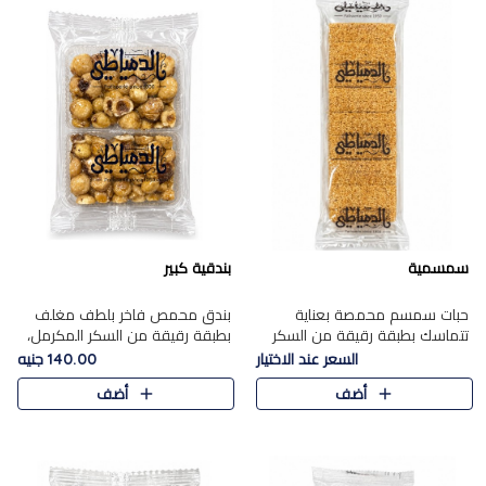
سمسمية
بندقية كبير
حبات سمسم محمصة بعناية
بندق محمص فاخر بلطف مغلف
تتماسك بطبقة رقيقة من السكر
بطبقة رقيقة من السكر المكرمل،
المكرمل، لتقدم طعم السمسم
يجمع بين النكهة الغنية ناتي
السعر عند الاختيار
140.00 جنيه
المميز وقرمشتة التي ارتبطت ببهجة
والقرمشة الراقية المرضية في
أضف
أضف
المولد عبر الأجيال.
حلوى شرقية أنيقه بطابع مميز.