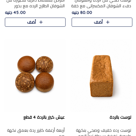
توست صحي من الرده والشوفان.
أقراص بقسماط دائرية مخبوزة من
دفء الشوفان المكسراتي مع خفة
الشوفان الطازج الرده مع بذور
الرده في كل شريحة.
مختارة. قرمشة الحبوب والبذور،
80.00 جنيه
45.00 جنيه
بداية صحية لكل صباح.
أضف
أضف
توست بالردة
عيش كيزر بالردة 4 قطع
توست رده خفيف وصحي بنكهة
أربعة أرغفة كايزر ردة بعمق نكهة