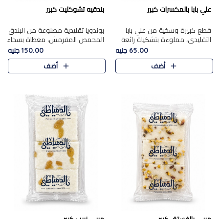
علي بابا بالمكسرات كبير
بندقيه تشوكليت كبير
قطع كبيرة وسخية من علي بابا
بوندويا تقليدية مصنوعة من البندق
التقليدي، مملوءة بتشكيلة رائعة
المحمص المقرمش، مغطاة بسخاء
من المكسرات المحمصة المحمرة.
بشوكولاتة فاخرة غنية لتحقيق
65.00 جنيه
150.00 جنيه
التوازن المثالي بين قوام القرمشة
أضف
أضف
ونكهة الشوكولاتة ا..