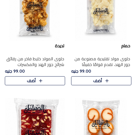
حمام
لديدة
حلوى مولد تقليدية مصنوعة من
حلوى المولد خليط فاخر من رقائق
جوز الهند، تقدم قوامًا خفيفًا
شرائح جوز الهند والمكسرات
ونكهة شرقية أصيلة تجسد روح
المحمصة، متماسك بشراب حلاوة
99.00 جنيه
99.00 جنيه
الـموسم الأعياد.
الكراميل الخفيفة ليمنحك قرمشة
أضف
أضف
غنية ومذاقًا شرقيًا أصيلً..