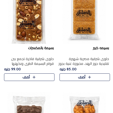
بسيمه كبير
بسيمة بالمكسرات
حلوى شرقية مصرية شهيرة
حلوى شرقية فاخرة تجمع بين
تقليدية جوز الهند، مخبوزة غنية بجوز
قوام البسيمة الطري ونكهتها
الهند، بلمسه ذهبية وتتميز بقوامها
الغنية، مزينة بتشكيلة مختارة من
85.00 جنيه
99.00 جنيه
المرمل وطعمها اللذيذ الذي يشبه
اللوز والبندق والمكسرات الفاخرة.
أضف
أضف
البسبوسة. تُخبز..
مزيج متوازن من القوام ..