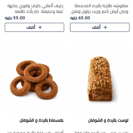
منقوشه طازجة بالرده المحمصة
رغيف ألماني كثيف وقوي بنكهة
وجبن أبيض ناعم وزيت زيتون وملح،
غنية وعميقة. خبز يأخذ طابعه
مباشرة من الفرن.الرده مع نعومة
بجدية.
65.00 جنيه
55.00 جنيه
الجبن فوق عجينة طازجة.
أضف
أضف
توست بالردة و الشوفان
بقسماط بالردة و الشوفان