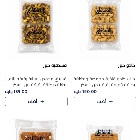
كاجو كبير
فسدقية كبير
حبات كاجو فاخرة محمصة ومغلفة
فستق محمص بعناية رقيقه يلتقي
بطبقة خفيفة رقيقه من السكر
مغلف بطبقة رقيقة من السكر
المكرمل، تجمع بين توازن النعومة
المكرمل، ليقدم مذاقًا فاخرًا حلوي
150.00 جنيه
189.00 جنيه
زبدية غنية فاخرة والقرمشة
شرقية فاخرة ونكهة غنية ناتي تميز
أضف
أضف
المرضية في حلوى شرقية بطاب..
كل قطعة و قوام هش