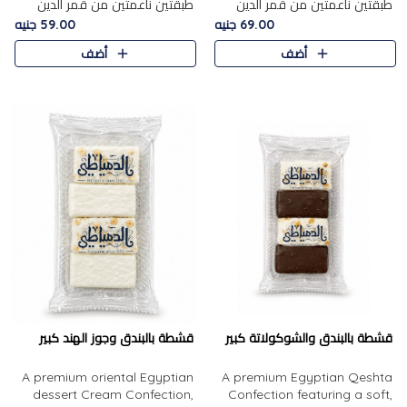
طبقتين ناعمتين من قمر الدين
طبقتين ناعمتين من قمر الدين
الفاخر، تتوسطهما حشوة غنية من
الفاخر، تتوسطهما حشوة غنية من
69.00 جنيه
59.00 جنيه
الفول السوداني المحمص، لتجمع
اللوز المحمص لتمنح مزيجًا متوازنًا
أضف
أضف
بين حلاوة المشمش الطبيعية..
من النعومة والقرمشة. ..
قشطة بالبندق والشوكولاتة كبير
قشطة بالبندق وجوز الهند كبير
A premium oriental Egyptian
A premium Egyptian Qeshta
dessert Cream Confection,
Confection featuring a soft,