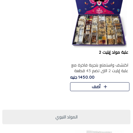
علبة مولد إيليت 2
اكتشف واستمتع بتجربة فاخرة مع
علبة إيليت 2 التي تضم 43 قطعة
تشكيلة من أرقى حلويات المولد
1450.00 جنيه
الشرقية المصرية الأصيلة ,معروضة
أضف
بشكل جميل في علبة أ..
المولد النبوي