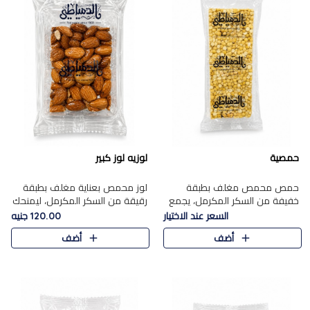
حمصية
لوزيه لوز كبير
حمص محمص مغلف بطبقة
لوز محمص بعناية مغلف بطبقة
خفيفة من السكر المكرمل، يجمع
رقيقة من السكر المكرمل، ليمنحك
بين القرمشة المميزة والطعم
قرمشة راقية ونكهة غنية تبرز
السعر عند الاختيار
120.00 جنيه
الشرقي الأصيل في واحدة من أشهر
فخامة اللوز في كل قطعة.
أضف
أضف
حلويات الموسم.