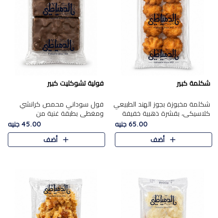
شكلمة كبير
فولية تشوكليت كبير
شكلمة مخبوزة بجوز الهند الطبيعي
فول سوداني محمص كرانشي
كلاسيكي، بقشرة ذهبية خفيفة
ومغطى بطبقة غنية من
وقلب طري رطب يذوب في الفم،
الشوكولاتة، يجمع بين طعم
65.00 جنيه
45.00 جنيه
تمنحك المذاق الشرقي الحلو الأصيل
القرمشة الأصيلة الكلاسكيكية
أضف
أضف
التقليدي في كل لقمة.
التقليدية للفول السوداني وحلاوة
الشوكولاتة ا..