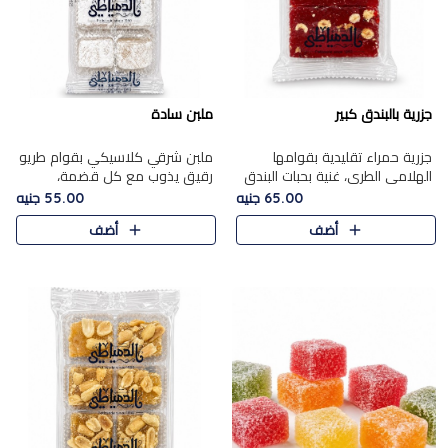
جزرية بالبندق كبير
ملبن سادة
جزرية حمراء تقليدية بقوامها
ملبن شرقي كلاسيكي بقوام طريو
الهلامي الطري، غنية بحبات البندق
رقيق يذوب مع كل قضمة،
الفاخرة التي تضيف قرمشة راقية
مغطى بطبقة ناعمة من السكر
65.00 جنيه
55.00 جنيه
إلى قوامها الناعم، لتقدم مزيجًا
البودرة ليقدم المذاق الأصيل الذي
أضف
أضف
متوازنًا من النكه..
ارتبط بحلويات المولد التقليدي..