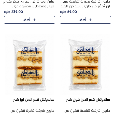
حلوى شرقية مصرية تقليدية مربي
ملبن روب شرقي مصري فاخر بقوام
لوز تُحضَّر من حلوى باسد جوز الهند
طري ومطاطي، محشوة غني
بقوام طري ومذاق غني، وتُزين
بسخاء بقطع عين الجمل واللوز
89.00 جنيه
239.00 جنيه
وتغطاه بقطع اللوز الفاخر التي
الفاخر التي تضيف قرمشة مميزة
أضف
أضف
تضيف لمسة مميزة م..
ومرضية ونكهة ناتي غنية في كل
قض..
ساندوتش قمر الدين فول كبير
ساندوتش قمر الدين لوز كبير
حلوى شرقية تقليدية تتكون من
حلوى شرقية فاخرة تتكون من