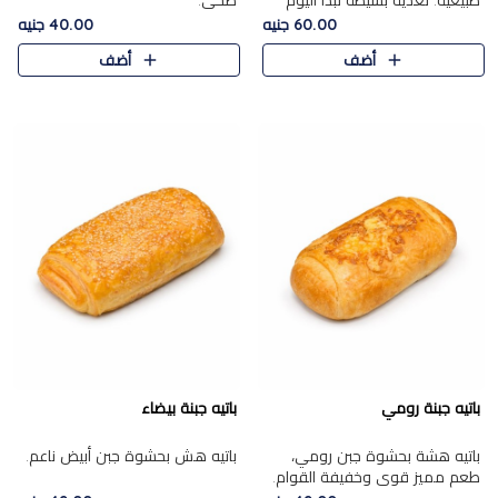
طبيعية. تغذية بسيطة تبدأ اليوم
صحي.
بشكل صحيح.
60.00 جنيه
40.00 جنيه
أضف
أضف
باتيه جبنة رومي
باتيه جبنة بيضاء
باتيه هشة بحشوة جبن رومي،
باتيه هش بحشوة جبن أبيض ناعم.
طعم مميز قوي وخفيفة القوام.