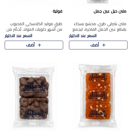
ملبن حبل عين جمل
فولية
ملبن شرقي طري، محشو بسخاء
طبق موليد الكلاسكي المحبوب
بقطع عين الجمل الفاخرة، ليجمع
من أشهر حلويات المولد، تُحضّر من
بين القوام الناعم وقرمشة الجوز
فول سوداني محمص بعناية
السعر عند الاختيار
السعر عند الاختيار
في مذاق شرقي أصيل.
ومغلف بطبقة رقيقة من السكر
أضف
أضف
المكرمل، لتمنحك قرمشة أصيلة
وم..