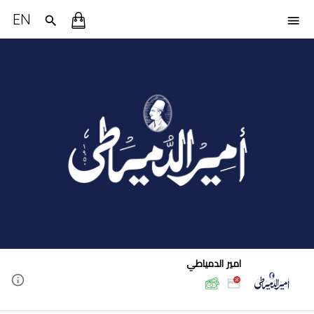
EN
امير الدمياطي