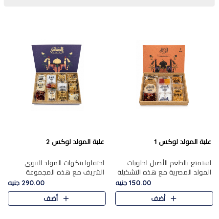
علبة المولد لوكس 1
علبة المولد لوكس 2
استمتع بالطعم الأصيل لحلويات
احتفلوا بنكهات المولد النبوي
المولد المصرية مع هذه التشكيلة
الشريف مع هذه المجموعة
المختارة بعناية من 9 قطع. تتضمن
الفاخرة المكونة من 19 قطعة،
150.00 جنيه
290.00 جنيه
التشكيلة جوزرية مع فول،ملبان
والتي تم اختيارها بعناية فائقة لتُبرز
أضف
أضف
سادة، ملبان
تشكيلة واسعة من الحلويات
التقليدية المفضلة. تشمل
المجموعة .....