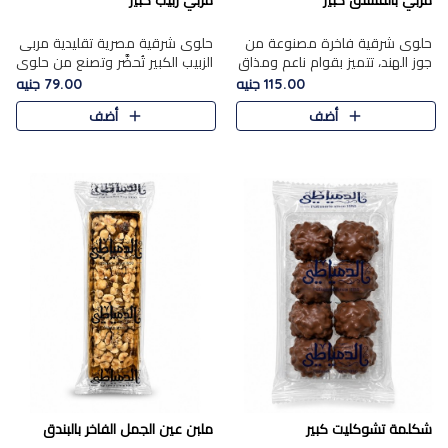
مربي بالفستق كبير
مربي زبيب كبير
حلوى شرقية فاخرة مصنوعة من
حلوى شرقية مصرية تقليدية مربى
جوز الهند، تتميز بقوام ناعم ومذاق
الزبيب الكبير تُحضَّر وتصنع من حلوي
غني، وتزين بقطع من الفستق
جوز الهند باسد بقوام طري ومذاق
115.00 جنيه
79.00 جنيه
الفاخر التي تضيف عليها قرمشة
غني، وتُزين وتغطا بحبات الزبيب
أضف
أضف
خفيفة.
الذهبي التي ..
شكلمة تشوكليت كبير
ملبن عين الجمل الفاخر بالبندق