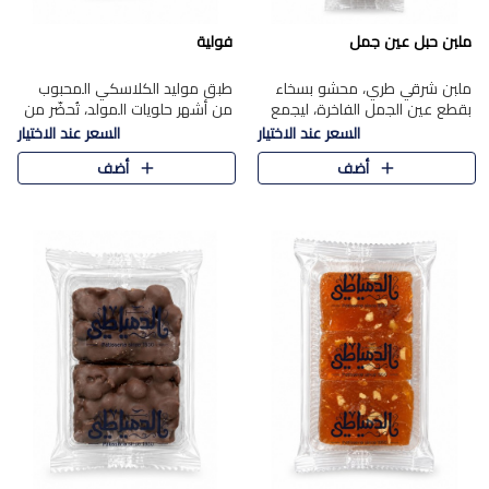
ملبن حبل عين جمل
فولية
ملبن شرقي طري، محشو بسخاء
طبق موليد الكلاسكي المحبوب
بقطع عين الجمل الفاخرة، ليجمع
من أشهر حلويات المولد، تُحضّر من
بين القوام الناعم وقرمشة الجوز
فول سوداني محمص بعناية
السعر عند الاختيار
السعر عند الاختيار
في مذاق شرقي أصيل.
ومغلف بطبقة رقيقة من السكر
أضف
أضف
المكرمل، لتمنحك قرمشة أصيلة
وم..