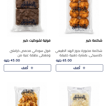
شكلمة كبير
فولية تشوكليت كبير
شكلمة مخبوزة بجوز الهند الطبيعي
فول سوداني محمص كرانشي
كلاسيكي، بقشرة ذهبية خفيفة
ومغطى بطبقة غنية من
وقلب طري رطب يذوب في الفم،
الشوكولاتة، يجمع بين طعم
65.00 جنيه
45.00 جنيه
تمنحك المذاق الشرقي الحلو الأصيل
القرمشة الأصيلة الكلاسكيكية
أضف
أضف
التقليدي في كل لقمة.
التقليدية للفول السوداني وحلاوة
الشوكولاتة ا..