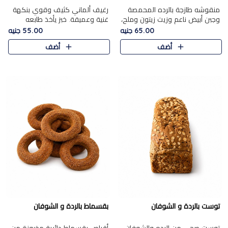
منقوشه طازجة بالرده المحمصة
رغيف ألماني كثيف وقوي بنكهة
وجبن أبيض ناعم وزيت زيتون وملح،
غنية وعميقة. خبز يأخذ طابعه
مباشرة من الفرن.الرده مع نعومة
بجدية.
65.00 جنيه
55.00 جنيه
الجبن فوق عجينة طازجة.
أضف
أضف
توست بالردة و الشوفان
بقسماط بالردة و الشوفان