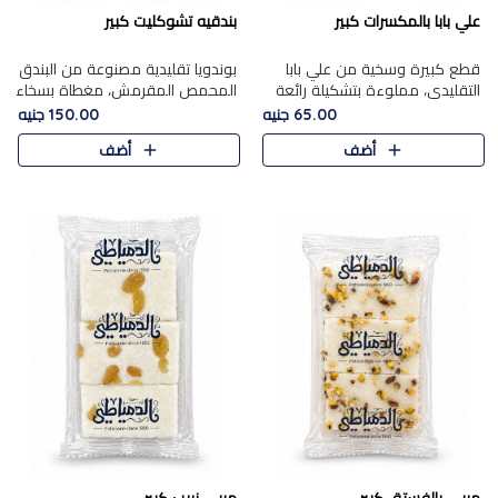
علي بابا بالمكسرات كبير
بندقيه تشوكليت كبير
قطع كبيرة وسخية من علي بابا
بوندويا تقليدية مصنوعة من البندق
التقليدي، مملوءة بتشكيلة رائعة
المحمص المقرمش، مغطاة بسخاء
من المكسرات المحمصة المحمرة.
بشوكولاتة فاخرة غنية لتحقيق
65.00 جنيه
150.00 جنيه
التوازن المثالي بين قوام القرمشة
أضف
أضف
ونكهة الشوكولاتة ا..