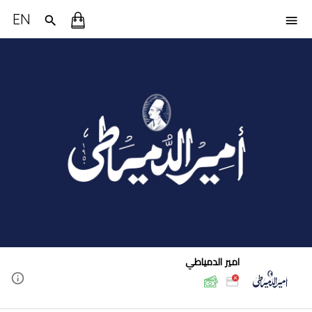
EN
امير الدمياطي