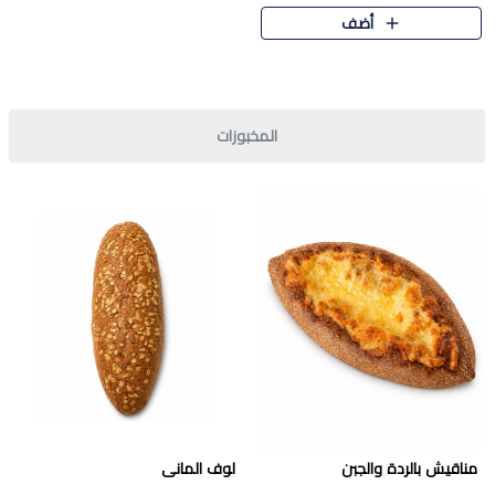
قرمشة مميزة ونكهة غنية في كل
أضف
قطعة. تجمع بين المذاق..
المخبوزات
مناقيش بالردة والجبن
لوف المانى