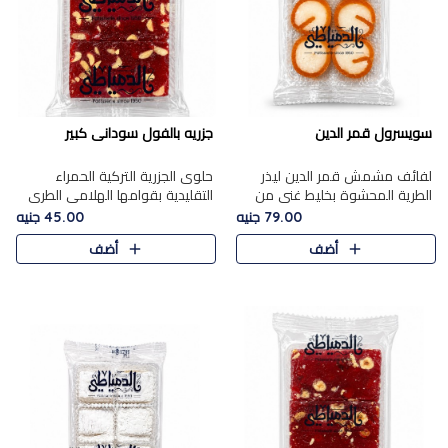
سويسرول قمر الدين
جزريه بالفول سودانى كبير
لفائف مشمش قمر الدين ليذر
حلوى الجزرية التركية الحمراء
الطرية المحشوة بخليط غني من
التقليدية بقوامها الهلامي الطري
جوز الهند الأبيض والمكسرات
ولونها الأحمر المميز، محشوة
79.00 جنيه
45.00 جنيه
الفاخرة، يقدم المذاق الحلو
بسخاء بالفول السوداني المحمص
أضف
أضف
الطبيعي لقمر الدين و تجمع بين
لتمنحك توازنًا رائعًا ..
حل..