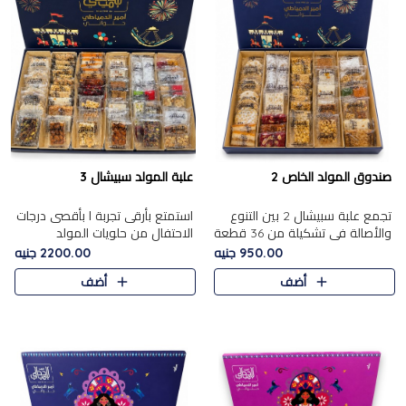
صندوق المولد الخاص 2
علبة المولد سبيشال 3
تجمع علبة سبيشال 2 بين التنوع
استمتع بأرقى تجربة ا بأقصى درجات
والأصالة في تشكيلة من 36 قطعة
الاحتفال من حلويات المولد
تضم أشهر حلويات المولد الشرقية.
المصريه الأصيلة مع هذه الفخامة
950.00 جنيه
2200.00 جنيه
تحتوي العلبة على الجزرية بالفول،
مع علبة سبيشال 3 التي تضم 56
أضف
أضف
والجزرية بالبن..
قطعة من تشكيلة استثن..