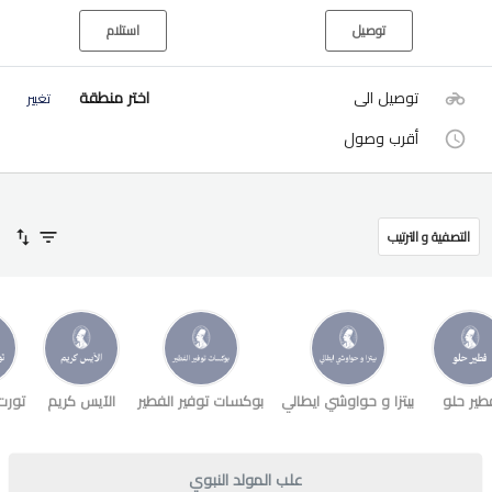
توصيل
استلام
توصيل الى
اختر منطقة
تغيير
أقرب وصول
التصفية و الترتيب
طير حلو
بيتزا و حواوشي ايطالي
بوكسات توفير الفطير
الآيس كريم
تورت
علب المولد النبوي