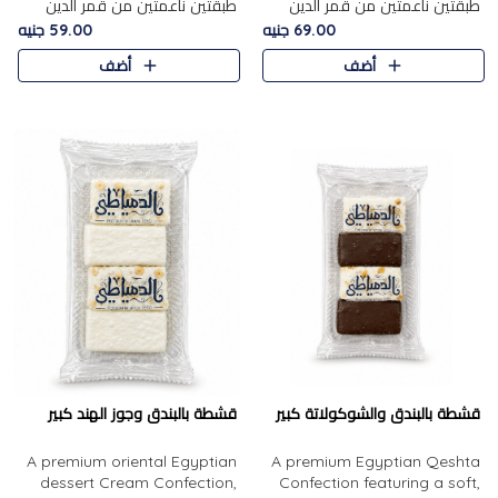
طبقتين ناعمتين من قمر الدين
طبقتين ناعمتين من قمر الدين
الفاخر، تتوسطهما حشوة غنية من
الفاخر، تتوسطهما حشوة غنية من
69.00 جنيه
59.00 جنيه
الفول السوداني المحمص، لتجمع
اللوز المحمص لتمنح مزيجًا متوازنًا
أضف
أضف
بين حلاوة المشمش الطبيعية..
من النعومة والقرمشة. ..
قشطة بالبندق والشوكولاتة كبير
قشطة بالبندق وجوز الهند كبير
A premium oriental Egyptian
A premium Egyptian Qeshta
dessert Cream Confection,
Confection featuring a soft,