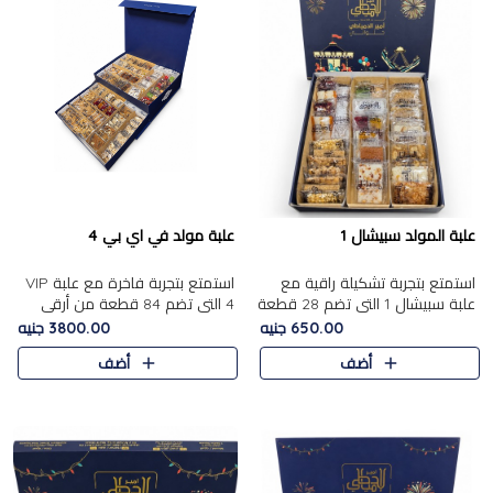
علبة المولد سبيشال 1
علبة مولد في اي بي 4
استمتع بتجربة تشكيلة راقية مع
استمتع بتجربة فاخرة مع علبة VIP
علبة سبيشال 1 التي تضم 28 قطعة
4 التي تضم 84 قطعة من أرقى
من تشكيلة مختارة بعناية من أفخر
حلويات المولد الشرقية، في تشكيلة
650.00 جنيه
3800.00 جنيه
حلويات المولد المصرية الأصلية
غنية تجمع بين الحلويات التقليدية
أضف
أضف
الشرقية. تحتوي ال..
والمكسرات الفاخرة. تحتوي العلبة
على.....