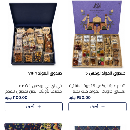
صندوق المولد لوكس 5
صندوق المولد VIP 1
تقدم علبة لوكس 5 تجربة استثنائية
في اي بي بوكس 1 صُممت
لعشاق حلويات المولد، حيث تضم
خصيصاً لأولئك الذين يقدرون لتقدم
42 قطعة من تشكيلة فاخرة تجمع
تجربة استثنائية بوكس تجمع بين
950.00 جنيه
1100.00 جنيه
بين أشهر الأصناف التقليدية وأصناف
أفخر حلويات المولد المصري مع
أضف
أضف
مميزة مختارة بع..
تشكيلة مختارة من الأصناف ..