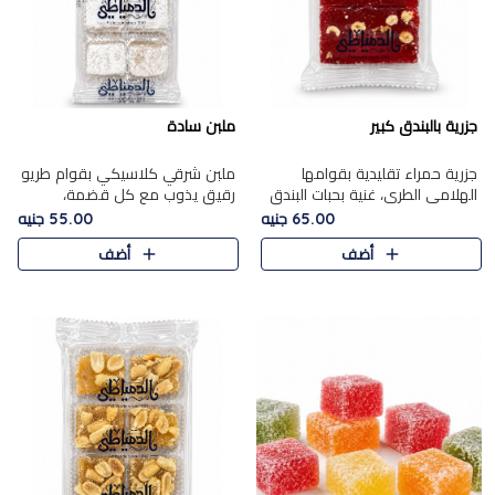
جزرية بالبندق كبير
ملبن سادة
جزرية حمراء تقليدية بقوامها
ملبن شرقي كلاسيكي بقوام طريو
الهلامي الطري، غنية بحبات البندق
رقيق يذوب مع كل قضمة،
الفاخرة التي تضيف قرمشة راقية
مغطى بطبقة ناعمة من السكر
65.00 جنيه
55.00 جنيه
إلى قوامها الناعم، لتقدم مزيجًا
البودرة ليقدم المذاق الأصيل الذي
أضف
أضف
متوازنًا من النكه..
ارتبط بحلويات المولد التقليدي..