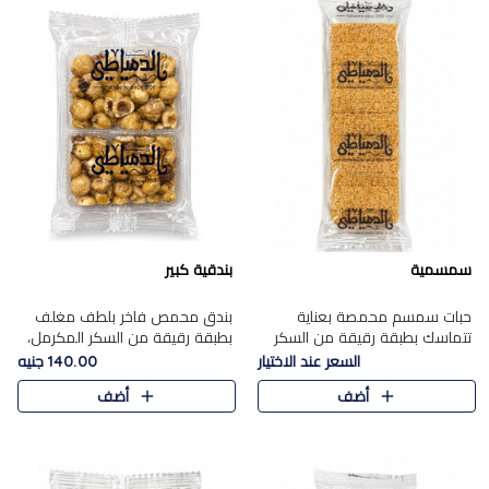
سمسمية
بندقية كبير
حبات سمسم محمصة بعناية
بندق محمص فاخر بلطف مغلف
تتماسك بطبقة رقيقة من السكر
بطبقة رقيقة من السكر المكرمل،
المكرمل، لتقدم طعم السمسم
يجمع بين النكهة الغنية ناتي
السعر عند الاختيار
140.00 جنيه
المميز وقرمشتة التي ارتبطت ببهجة
والقرمشة الراقية المرضية في
أضف
أضف
المولد عبر الأجيال.
حلوى شرقية أنيقه بطابع مميز.