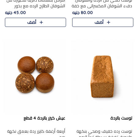
توست صحي من الرده والشوفان.
أقراص بقسماط دائرية مخبوزة من
دفء الشوفان المكسراتي مع خفة
الشوفان الطازج الرده مع بذور
الرده في كل شريحة.
مختارة. قرمشة الحبوب والبذور،
80.00 جنيه
45.00 جنيه
بداية صحية لكل صباح.
أضف
أضف
توست بالردة
عيش كيزر بالردة 4 قطع
توست رده خفيف وصحي بنكهة
أربعة أرغفة كايزر ردة بعمق نكهة