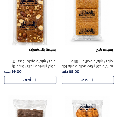
بسيمه كبير
بسيمة بالمكسرات
حلوى شرقية مصرية شهيرة
حلوى شرقية فاخرة تجمع بين
تقليدية جوز الهند، مخبوزة غنية بجوز
قوام البسيمة الطري ونكهتها
الهند، بلمسه ذهبية وتتميز بقوامها
الغنية، مزينة بتشكيلة مختارة من
85.00 جنيه
99.00 جنيه
المرمل وطعمها اللذيذ الذي يشبه
اللوز والبندق والمكسرات الفاخرة.
أضف
أضف
البسبوسة. تُخبز..
مزيج متوازن من القوام ..