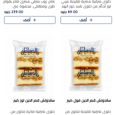
حلوى شرقية مصرية تقليدية مربي
ملبن روب شرقي مصري فاخر بقوام
لوز تُحضَّر من حلوى باسد جوز الهند
طري ومطاطي، محشوة غني
بقوام طري ومذاق غني، وتُزين
بسخاء بقطع عين الجمل واللوز
89.00 جنيه
239.00 جنيه
وتغطاه بقطع اللوز الفاخر التي
الفاخر التي تضيف قرمشة مميزة
أضف
أضف
تضيف لمسة مميزة م..
ومرضية ونكهة ناتي غنية في كل
قض..
ساندوتش قمر الدين فول كبير
ساندوتش قمر الدين لوز كبير
حلوى شرقية تقليدية تتكون من
حلوى شرقية فاخرة تتكون من