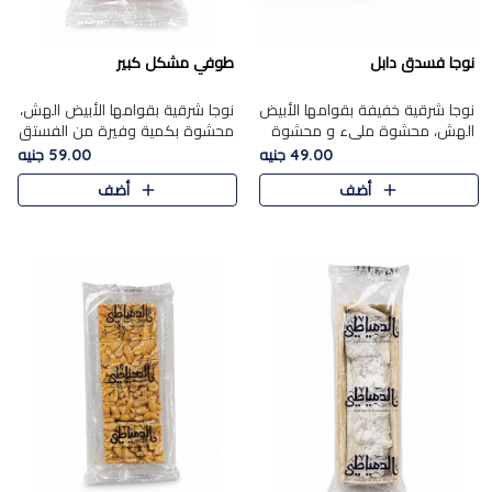
نوجا فسدق دابل
طوفي مشكل كبير
نوجا شرقية خفيفة بقوامها الأبيض
نوجا شرقية بقوامها الأبيض الهش،
الهش، محشوة مليء و محشوة
محشوة بكمية وفيرة من الفستق
بـكمية وفيرة من الفستق الفاخر
الفاخر لتمنحك نكهة غنية وقرمشة
49.00 جنيه
59.00 جنيه
لتمنحك نكهة مكسرات غنية
مميزة في كل قطعة، لتجربة تجمع
أضف
أضف
وقرمشة مميزة في كل قطعة و
بين الفخامة والمذاق..
قضم..