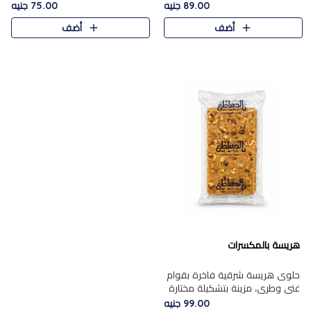
featuring a soft, creamy
creamy texture paired with a
89.00 جنيه
75.00 جنيه
texture and the distinctive
rich layer of premium
أضف
أضف
flavor of roasted hazelnuts.
chocolate and the distinctive
Smoo..
flav..
هريسة بالمكسرات
حلوى هريسة شرقية فاخرة بقوام
غني وطري، مزينة بتشكيلة مختارة
من المكسرات الفاخرة التي تضيف
99.00 جنيه