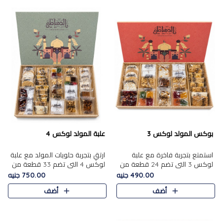
بوكس المولد لوكس 3
علبة المولد لوكس 4
استمتع بتجربة فاخرة مع علبة
ارتقِ بتجربة حلويات المولد مع علبة
لوكس 3 التي تضم 24 قطعة من
لوكس 4 التي تضم 33 قطعة من
أشهر حلويات المولد الشرقية
تشكيلة فاخرة ومتنوعة من أشهر
490.00 جنيه
750.00 جنيه
المختارة بعناية. تحتوي التشكيلة
الأصناف الشرقية. تحتوي العلبة على
أضف
أضف
على الجزرية بالفول، والملب..
الجزرية بالفول،..