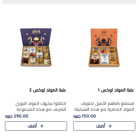
علبة المولد لوكس 1
علبة المولد لوكس 2
استمتع بالطعم الأصيل لحلويات
احتفلوا بنكهات المولد النبوي
المولد المصرية مع هذه التشكيلة
الشريف مع هذه المجموعة
المختارة بعناية من 9 قطع. تتضمن
الفاخرة المكونة من 19 قطعة،
150.00 جنيه
290.00 جنيه
التشكيلة جوزرية مع فول،ملبان
والتي تم اختيارها بعناية فائقة لتُبرز
أضف
أضف
سادة، ملبان
تشكيلة واسعة من الحلويات
التقليدية المفضلة. تشمل
المجموعة .....