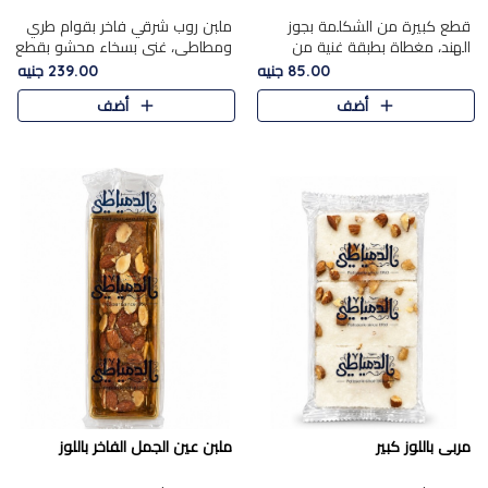
قطع كبيرة من الشكلمة بجوز
ملبن روب شرقي فاخر بقوام طري
الهند، مغطاة بطبقة غنية من
ومطاطي، غني بسخاء محشو بقطع
الشوكولاتة الفاخرة لتجمع بين
عين الجمل والبندق المحمص التي
85.00 جنيه
239.00 جنيه
القوام الطري من الداخل مركز جوز
تضيف قرمشة مميزة مُرضية
أضف
أضف
الهند المطاطي والمذاق الغن..
ونكهة جوزية غنية في كل
قضمة...
مربى باللوز كبير
ملبن عين الجمل الفاخر باللوز