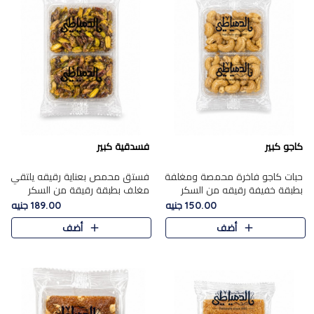
كاجو كبير
فسدقية كبير
حبات كاجو فاخرة محمصة ومغلفة
فستق محمص بعناية رقيقه يلتقي
بطبقة خفيفة رقيقه من السكر
مغلف بطبقة رقيقة من السكر
المكرمل، تجمع بين توازن النعومة
المكرمل، ليقدم مذاقًا فاخرًا حلوي
150.00 جنيه
189.00 جنيه
زبدية غنية فاخرة والقرمشة
شرقية فاخرة ونكهة غنية ناتي تميز
أضف
أضف
المرضية في حلوى شرقية بطاب..
كل قطعة و قوام هش