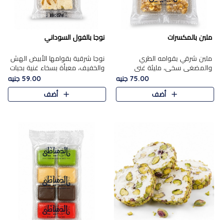
ملبن بالمكسرات
نوجا بالفول السوداني
ملبن شرقي بقوامه الطري
نوجا شرقية بقوامها الأبيض الهش
والمضغي سخي، مليئة غني
والخفيف، معبأة بسخاء غنية بحبات
بتشكيلة فاخرة من المكسرات
الفول السوداني المحمص التي
75.00 جنيه
59.00 جنيه
مشكلة المختارة التي تقدم تضيف
يقدم تضيف قرمشة مميزة مرضية
أضف
أضف
قرمشة مميزة مرضية ونكهة
وتوازنًا رائعًا مع حلا..
مكسرات غنية ف..