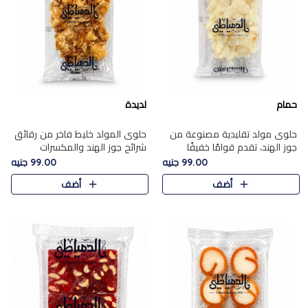
حمام
لديدة
حلوى مولد تقليدية مصنوعة من
حلوى المولد خليط فاخر من رقائق
جوز الهند، تقدم قوامًا خفيفًا
شرائح جوز الهند والمكسرات
ونكهة شرقية أصيلة تجسد روح
المحمصة، متماسك بشراب حلاوة
99.00 جنيه
99.00 جنيه
الـموسم الأعياد.
الكراميل الخفيفة ليمنحك قرمشة
أضف
أضف
غنية ومذاقًا شرقيًا أصيلً..