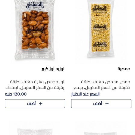
حمصية
لوزيه لوز كبير
حمص محمص مغلف بطبقة
لوز محمص بعناية مغلف بطبقة
خفيفة من السكر المكرمل، يجمع
رقيقة من السكر المكرمل، ليمنحك
بين القرمشة المميزة والطعم
قرمشة راقية ونكهة غنية تبرز
السعر عند الاختيار
120.00 جنيه
الشرقي الأصيل في واحدة من أشهر
فخامة اللوز في كل قطعة.
أضف
أضف
حلويات الموسم.