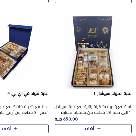
علبة المولد سبيشال 1
علبة مولد في اي بي 4
استمتع بتجربة تشكيلة راقية مع علبة سبيشال
1 التي تضم 28 قطعة من تشكيلة مختارة
تضم 84 قطعة من أرقى حل
بعناية من أفخر حلويات المولد المصرية
الشرقية، في تشكيلة غنية تج
650.00 جنيه
الأصلية الشرقية. تحتوي ال..
التقليدية والمكسرات الفاخرة
أضف
أضف
على.....