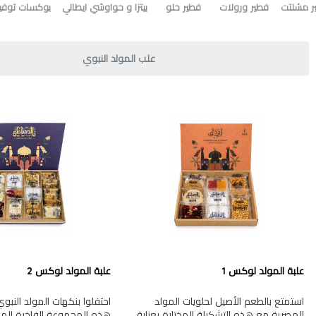
ر مشلتت
فطير ورولات
فطير حلو
بيتزا و حواوشي ايطالي
بوكسات توفير
علب المولد النبوي
علبة المولد لوكس 1
علبة المولد لوكس 2
استمتع بالطعم الأصيل لحلويات المولد
احتفلوا بنكهات المولد النب
المصرية مع هذه التشكيلة المختارة بعناية