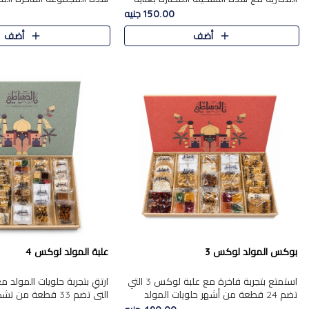
من 9 قطع. تتضمن التشكيلة جوزرية مع
قطعة، والتي تم اختيارها بعناية
150.00 جنيه
فول،ملبان سادة، ملبان
تشكيلة واسعة من الحلويات ا
أضف
أضف
المفضلة. تشمل المجموعة ...
بوكس المولد لوكس 3
علبة المولد لوكس 4
استمتع بتجربة فاخرة مع علبة لوكس 3 التي
تضم 24 قطعة من أشهر حلويات المولد
التي تضم 33 قطعة من
الشرقية المختارة بعناية. تحتوي التشكيلة على
ومتنوعة من أشهر الأصناف ا