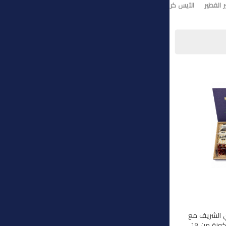
 الفطير
الآيس كريم
تورت ايس كريم
وي الشريف مع
هذه المجموعة الفاخرة المكونة من 19