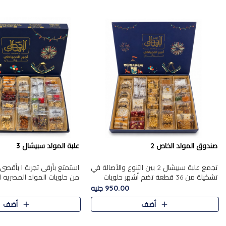
صندوق المولد الخاص 2
علبة المولد سبيشال 3
تجمع علبة سبيشال 2 بين التنوع والأصالة في
استمتع بأرقى تجربة ا بأقصى 
تشكيلة من 36 قطعة تضم أشهر حلويات
من حلويات المولد المصريه 
المولد الشرقية. تحتوي العلبة على الجزرية
950.00 جنيه
بالفول، والجزرية بالبن..
قطعة من تشكيلة استثن..
أضف
أضف