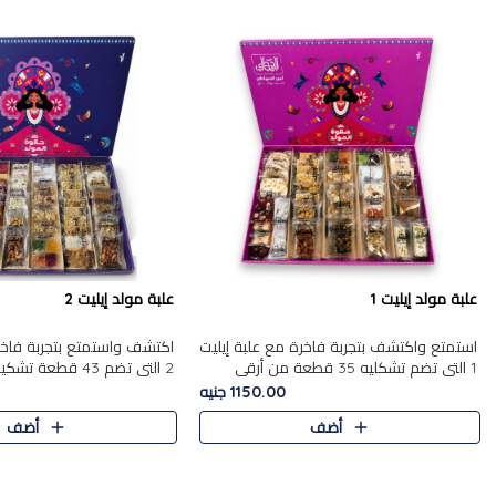
علبة مولد إيليت 1
علبة مولد إيليت 2
استمتع واكتشف بتجربة فاخرة مع علبة إيليت
اكتشف واستمتع بتجربة فاخر
1 التي تضم تشكليه 35 قطعة من أرقى
2 التي تضم 43 قطعة
حلويات المولد المصري الأصيلة ,معروضة
حلويات المولد الشرقية المصر
1150.00 جنيه
بشكل جميل في علبة أنيقة ، في..
,معروضة بشكل جميل في علب
أضف
أضف