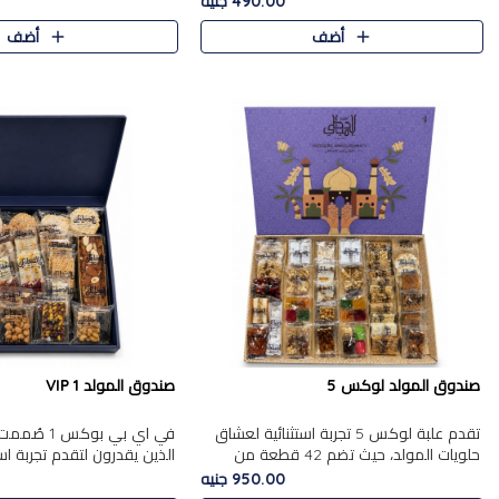
490.00 جنيه
الجزرية بالفول، والملب..
العلبة على الجزرية بالفول،..
أضف
أضف
صندوق المولد لوكس 5
صندوق المولد VIP 1
تقدم علبة لوكس 5 تجربة استثنائية لعشاق
في اي بي بوك
حلويات المولد، حيث تضم 42 قطعة من
الذين يقدرون لتقدم تجربة ا
تشكيلة فاخرة تجمع بين أشهر الأصناف
تجمع بين أفخر حلويات المو
950.00 جنيه
التقليدية وأصناف مميزة مختارة بع..
تشكيلة مختارة من الأصناف .