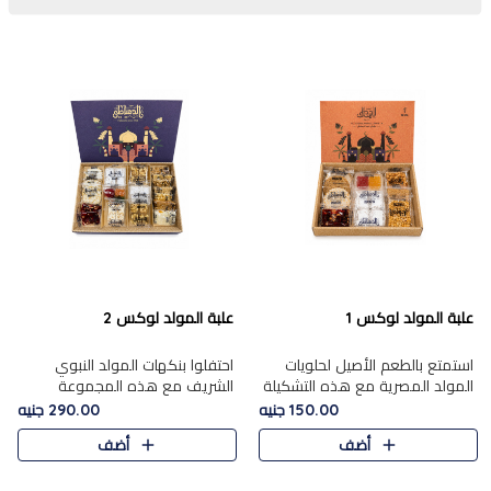
علبة المولد لوكس 1
علبة المولد لوكس 2
استمتع بالطعم الأصيل لحلويات
احتفلوا بنكهات المولد النبوي
المولد المصرية مع هذه التشكيلة
الشريف مع هذه المجموعة
المختارة بعناية من 9 قطع. تتضمن
الفاخرة المكونة من 19 قطعة،
150.00 جنيه
290.00 جنيه
التشكيلة جوزرية مع فول،ملبان
والتي تم اختيارها بعناية فائقة لتُبرز
أضف
أضف
سادة، ملبان
تشكيلة واسعة من الحلويات
التقليدية المفضلة. تشمل
المجموعة .....