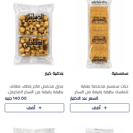
سمسمية
بندقية كبير
حبات سمسم محمصة بعناية
بندق محمص فاخر بلطف مغلف
تتماسك بطبقة رقيقة من السكر
بطبقة رقيقة من السكر المكرمل،
المكرمل، لتقدم طعم السمسم
يجمع بين النكهة الغنية ناتي
السعر عند الاختيار
140.00 جنيه
المميز وقرمشتة التي ارتبطت ببهجة
والقرمشة الراقية المرضية في
أضف
أضف
المولد عبر الأجيال.
حلوى شرقية أنيقه بطابع مميز.