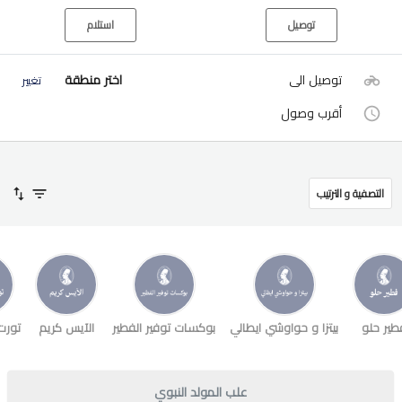
توصيل
استلام
توصيل الى
اختر منطقة
تغيير
أقرب وصول
التصفية و الترتيب
طير حلو
بيتزا و حواوشي ايطالي
بوكسات توفير الفطير
الآيس كريم
تورت
علب المولد النبوي