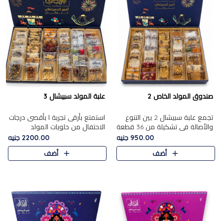
صندوق المولد الخاص 2
علبة المولد سبيشال 3
تجمع علبة سبيشال 2 بين التنوع
استمتع بأرقى تجربة ا بأقصى درجات
والأصالة في تشكيلة من 36 قطعة
الاحتفال من حلويات المولد
تضم أشهر حلويات المولد الشرقية.
المصريه الأصيلة مع هذه الفخامة
950.00 جنيه
2200.00 جنيه
تحتوي العلبة على الجزرية بالفول،
مع علبة سبيشال 3 التي تضم 56
أضف
أضف
والجزرية بالبن..
قطعة من تشكيلة استثن..