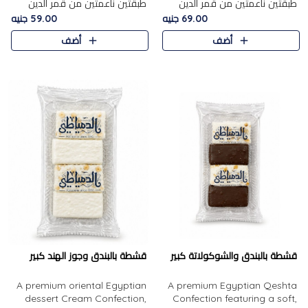
طبقتين ناعمتين من قمر الدين
طبقتين ناعمتين من قمر الدين
الفاخر، تتوسطهما حشوة غنية من
الفاخر، تتوسطهما حشوة غنية من
69.00 جنيه
59.00 جنيه
الفول السوداني المحمص، لتجمع
اللوز المحمص لتمنح مزيجًا متوازنًا
أضف
أضف
بين حلاوة المشمش الطبيعية..
من النعومة والقرمشة. ..
قشطة بالبندق والشوكولاتة كبير
قشطة بالبندق وجوز الهند كبير
A premium oriental Egyptian
A premium Egyptian Qeshta
dessert Cream Confection,
Confection featuring a soft,