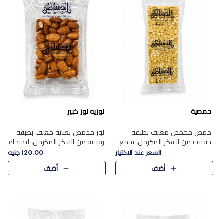
حمصية
لوزيه لوز كبير
حمص محمص مغلف بطبقة
لوز محمص بعناية مغلف بطبقة
خفيفة من السكر المكرمل، يجمع
رقيقة من السكر المكرمل، ليمنحك
بين القرمشة المميزة والطعم
قرمشة راقية ونكهة غنية تبرز
السعر عند الاختيار
120.00 جنيه
الشرقي الأصيل في واحدة من أشهر
فخامة اللوز في كل قطعة.
أضف
أضف
حلويات الموسم.