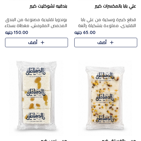
علي بابا بالمكسرات كبير
بندقيه تشوكليت كبير
قطع كبيرة وسخية من علي بابا
بوندويا تقليدية مصنوعة من البندق
التقليدي، مملوءة بتشكيلة رائعة
المحمص المقرمش، مغطاة بسخاء
من المكسرات المحمصة المحمرة.
بشوكولاتة فاخرة غنية لتحقيق
65.00 جنيه
150.00 جنيه
التوازن المثالي بين قوام القرمشة
أضف
أضف
ونكهة الشوكولاتة ا..