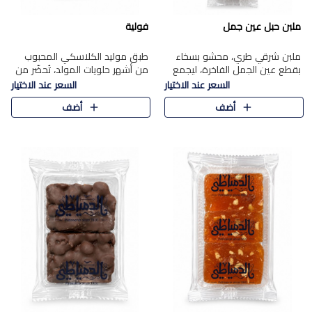
ملبن حبل عين جمل
فولية
ملبن شرقي طري، محشو بسخاء
طبق موليد الكلاسكي المحبوب
بقطع عين الجمل الفاخرة، ليجمع
من أشهر حلويات المولد، تُحضّر من
بين القوام الناعم وقرمشة الجوز
فول سوداني محمص بعناية
السعر عند الاختيار
السعر عند الاختيار
في مذاق شرقي أصيل.
ومغلف بطبقة رقيقة من السكر
أضف
أضف
المكرمل، لتمنحك قرمشة أصيلة
وم..