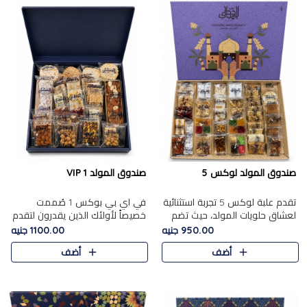
صندوق المولد لوكس 5
صندوق المولد VIP 1
تقدم علبة لوكس 5 تجربة استثنائية
في اي بي بوكس 1 صُممت
لعشاق حلويات المولد، حيث تضم
خصيصاً لأولئك الذين يقدرون لتقدم
42 قطعة من تشكيلة فاخرة تجمع
تجربة استثنائية بوكس تجمع بين
950.00 جنيه
1100.00 جنيه
بين أشهر الأصناف التقليدية وأصناف
أفخر حلويات المولد المصري مع
أضف
أضف
مميزة مختارة بع..
تشكيلة مختارة من الأصناف ..