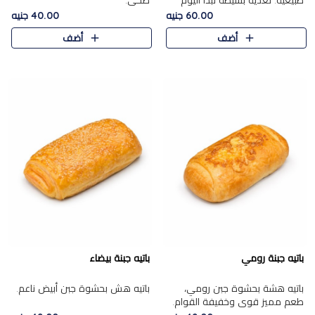
طبيعية. تغذية بسيطة تبدأ اليوم
صحي.
بشكل صحيح.
60.00 جنيه
40.00 جنيه
أضف
أضف
باتيه جبنة رومي
باتيه جبنة بيضاء
باتيه هشة بحشوة جبن رومي،
باتيه هش بحشوة جبن أبيض ناعم.
طعم مميز قوي وخفيفة القوام.