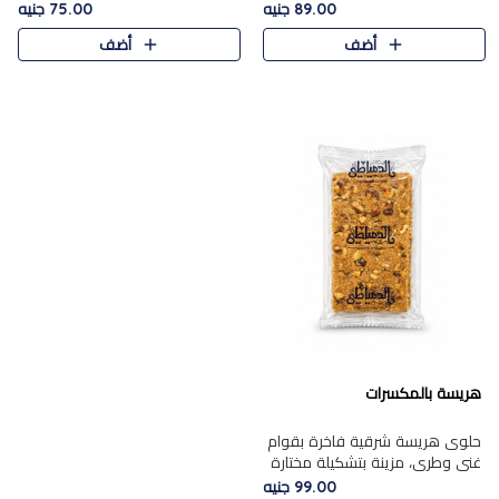
featuring a soft, creamy
creamy texture paired with a
89.00 جنيه
75.00 جنيه
texture and the distinctive
rich layer of premium
أضف
أضف
flavor of roasted hazelnuts.
chocolate and the distinctive
Smoo..
flav..
هريسة بالمكسرات
حلوى هريسة شرقية فاخرة بقوام
غني وطري، مزينة بتشكيلة مختارة
من المكسرات الفاخرة التي تضيف
99.00 جنيه