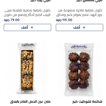
مربي بالفستق كبير
مربي زبيب كبير
حلوى شرقية فاخرة مصنوعة من
حلوى شرقية مصرية تقليدية مربى
جوز الهند، تتميز بقوام ناعم ومذاق
الزبيب الكبير تُحضَّر وتصنع من حلوي
غني، وتزين بقطع من الفستق
جوز الهند باسد بقوام طري ومذاق
115.00 جنيه
79.00 جنيه
الفاخر التي تضيف عليها قرمشة
غني، وتُزين وتغطا بحبات الزبيب
أضف
أضف
خفيفة.
الذهبي التي ..
شكلمة تشوكليت كبير
ملبن عين الجمل الفاخر بالبندق