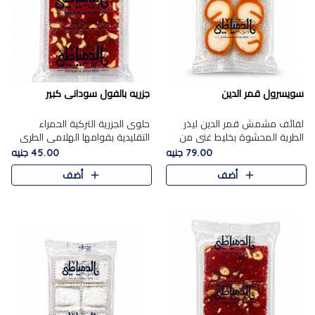
سويسرول قمر الدين
جزريه بالفول سودانى كبير
لفائف مشمش قمر الدين ليذر
حلوى الجزرية التركية الحمراء
الطرية المحشوة بخليط غني من
التقليدية بقوامها الهلامي الطري
جوز الهند الأبيض والمكسرات
ولونها الأحمر المميز، محشوة
79.00 جنيه
45.00 جنيه
الفاخرة، يقدم المذاق الحلو
بسخاء بالفول السوداني المحمص
أضف
أضف
الطبيعي لقمر الدين و تجمع بين
لتمنحك توازنًا رائعًا ..
حل..