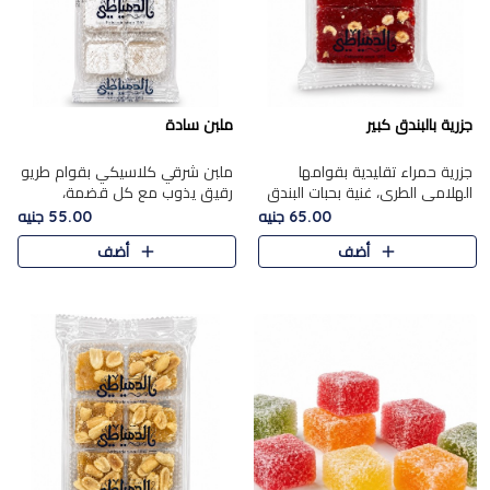
جزرية بالبندق كبير
ملبن سادة
جزرية حمراء تقليدية بقوامها
ملبن شرقي كلاسيكي بقوام طريو
الهلامي الطري، غنية بحبات البندق
رقيق يذوب مع كل قضمة،
الفاخرة التي تضيف قرمشة راقية
مغطى بطبقة ناعمة من السكر
65.00 جنيه
55.00 جنيه
إلى قوامها الناعم، لتقدم مزيجًا
البودرة ليقدم المذاق الأصيل الذي
أضف
أضف
متوازنًا من النكه..
ارتبط بحلويات المولد التقليدي..