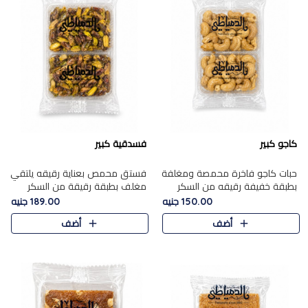
كاجو كبير
فسدقية كبير
حبات كاجو فاخرة محمصة ومغلفة
فستق محمص بعناية رقيقه يلتقي
بطبقة خفيفة رقيقه من السكر
مغلف بطبقة رقيقة من السكر
المكرمل، تجمع بين توازن النعومة
المكرمل، ليقدم مذاقًا فاخرًا حلوي
150.00 جنيه
189.00 جنيه
زبدية غنية فاخرة والقرمشة
شرقية فاخرة ونكهة غنية ناتي تميز
أضف
أضف
المرضية في حلوى شرقية بطاب..
كل قطعة و قوام هش