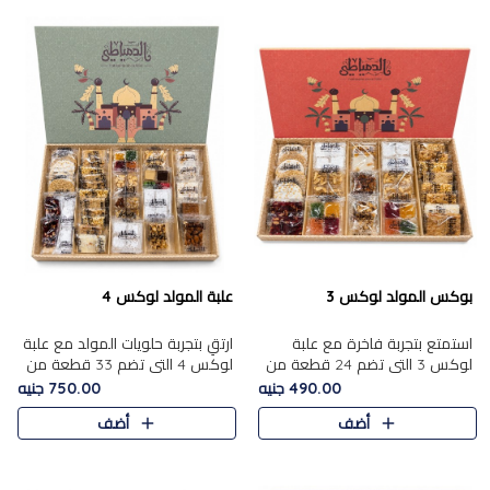
بوكس المولد لوكس 3
علبة المولد لوكس 4
استمتع بتجربة فاخرة مع علبة
ارتقِ بتجربة حلويات المولد مع علبة
لوكس 3 التي تضم 24 قطعة من
لوكس 4 التي تضم 33 قطعة من
أشهر حلويات المولد الشرقية
تشكيلة فاخرة ومتنوعة من أشهر
490.00 جنيه
750.00 جنيه
المختارة بعناية. تحتوي التشكيلة
الأصناف الشرقية. تحتوي العلبة على
أضف
أضف
على الجزرية بالفول، والملب..
الجزرية بالفول،..