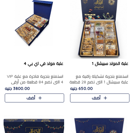
علبة المولد سبيشال 1
علبة مولد في اي بي 4
استمتع بتجربة تشكيلة راقية مع
استمتع بتجربة فاخرة مع علبة VIP
علبة سبيشال 1 التي تضم 28 قطعة
4 التي تضم 84 قطعة من أرقى
من تشكيلة مختارة بعناية من أفخر
حلويات المولد الشرقية، في تشكيلة
650.00 جنيه
3800.00 جنيه
حلويات المولد المصرية الأصلية
غنية تجمع بين الحلويات التقليدية
أضف
أضف
الشرقية. تحتوي ال..
والمكسرات الفاخرة. تحتوي العلبة
على.....