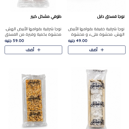
نوجا فسدق دابل
طوفي مشكل كبير
نوجا شرقية خفيفة بقوامها الأبيض
نوجا شرقية بقوامها الأبيض الهش،
الهش، محشوة مليء و محشوة
محشوة بكمية وفيرة من الفستق
بـكمية وفيرة من الفستق الفاخر
الفاخر لتمنحك نكهة غنية وقرمشة
49.00 جنيه
59.00 جنيه
لتمنحك نكهة مكسرات غنية
مميزة في كل قطعة، لتجربة تجمع
أضف
أضف
وقرمشة مميزة في كل قطعة و
بين الفخامة والمذاق..
قضم..