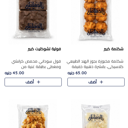
شكلمة كبير
فولية تشوكليت كبير
شكلمة مخبوزة بجوز الهند الطبيعي
فول سوداني محمص كرانشي
كلاسيكي، بقشرة ذهبية خفيفة
ومغطى بطبقة غنية من
وقلب طري رطب يذوب في الفم،
الشوكولاتة، يجمع بين طعم
65.00 جنيه
45.00 جنيه
تمنحك المذاق الشرقي الحلو الأصيل
القرمشة الأصيلة الكلاسكيكية
أضف
أضف
التقليدي في كل لقمة.
التقليدية للفول السوداني وحلاوة
الشوكولاتة ا..