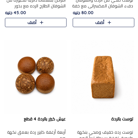
توست صحي من الرده والشوفان.
أقراص بقسماط دائرية مخبوزة من
دفء الشوفان المكسراتي مع خفة
الشوفان الطازج الرده مع بذور
الرده في كل شريحة.
مختارة. قرمشة الحبوب والبذور،
80.00 جنيه
45.00 جنيه
بداية صحية لكل صباح.
أضف
أضف
توست بالردة
عيش كيزر بالردة 4 قطع
توست رده خفيف وصحي بنكهة
أربعة أرغفة كايزر ردة بعمق نكهة