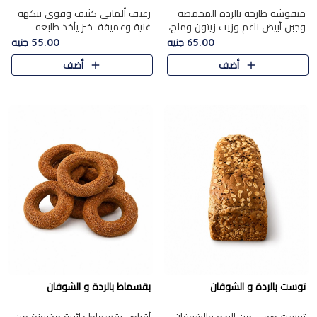
منقوشه طازجة بالرده المحمصة
رغيف ألماني كثيف وقوي بنكهة
وجبن أبيض ناعم وزيت زيتون وملح،
غنية وعميقة. خبز يأخذ طابعه
مباشرة من الفرن.الرده مع نعومة
بجدية.
65.00 جنيه
55.00 جنيه
الجبن فوق عجينة طازجة.
أضف
أضف
توست بالردة و الشوفان
بقسماط بالردة و الشوفان