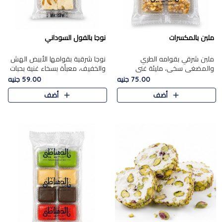
ملبن بالمكسرات
نوجا بالفول السوداني
ملبن شرقي بقوامه الطري
نوجا شرقية بقوامها الأبيض الهش
والمضغي سخي، مليئة غني
والخفيف، معبأة بسخاء غنية بحبات
بتشكيلة فاخرة من المكسرات
الفول السوداني المحمص التي
75.00 جنيه
59.00 جنيه
مشكلة المختارة التي تقدم تضيف
يقدم تضيف قرمشة مميزة مرضية
أضف
أضف
قرمشة مميزة مرضية ونكهة
وتوازنًا رائعًا مع حلا..
مكسرات غنية ف..