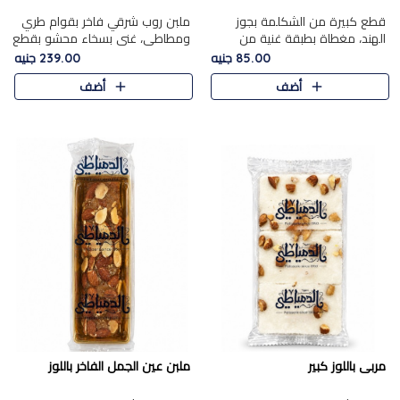
قطع كبيرة من الشكلمة بجوز
ملبن روب شرقي فاخر بقوام طري
الهند، مغطاة بطبقة غنية من
ومطاطي، غني بسخاء محشو بقطع
الشوكولاتة الفاخرة لتجمع بين
عين الجمل والبندق المحمص التي
85.00 جنيه
239.00 جنيه
القوام الطري من الداخل مركز جوز
تضيف قرمشة مميزة مُرضية
أضف
أضف
الهند المطاطي والمذاق الغن..
ونكهة جوزية غنية في كل
قضمة...
مربى باللوز كبير
ملبن عين الجمل الفاخر باللوز