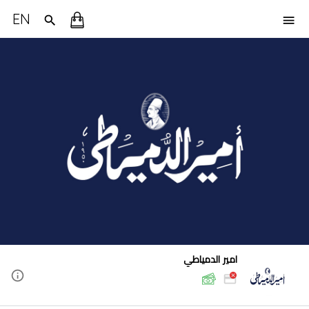
EN
امير الدمياطي