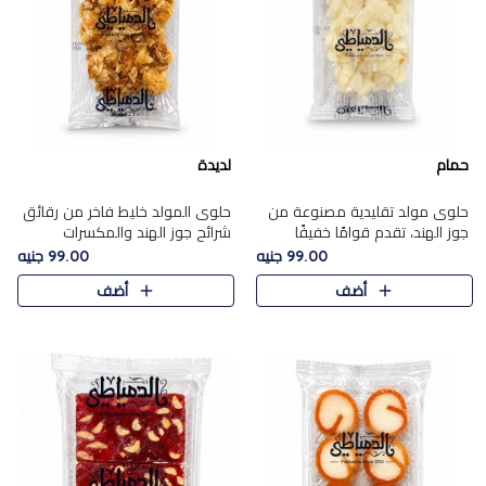
حمام
لديدة
حلوى مولد تقليدية مصنوعة من
حلوى المولد خليط فاخر من رقائق
جوز الهند، تقدم قوامًا خفيفًا
شرائح جوز الهند والمكسرات
ونكهة شرقية أصيلة تجسد روح
المحمصة، متماسك بشراب حلاوة
99.00 جنيه
99.00 جنيه
الـموسم الأعياد.
الكراميل الخفيفة ليمنحك قرمشة
أضف
أضف
غنية ومذاقًا شرقيًا أصيلً..