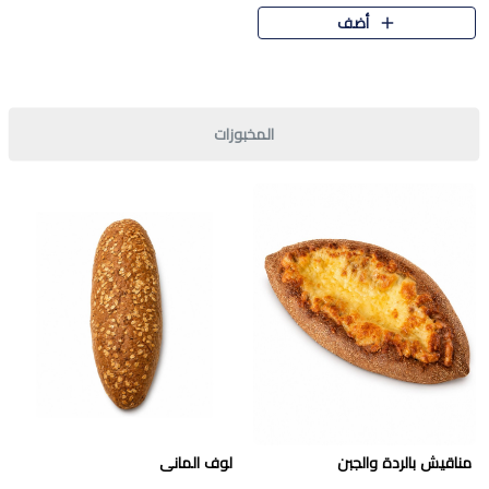
قرمشة مميزة ونكهة غنية في كل
أضف
قطعة. تجمع بين المذاق..
المخبوزات
مناقيش بالردة والجبن
لوف المانى