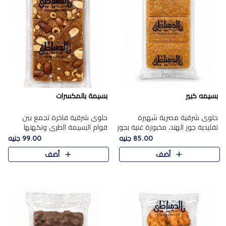
بسيمه كبير
بسيمة بالمكسرات
حلوى شرقية مصرية شهيرة
حلوى شرقية فاخرة تجمع بين
تقليدية جوز الهند، مخبوزة غنية بجوز
قوام البسيمة الطري ونكهتها
الهند، بلمسه ذهبية وتتميز بقوامها
الغنية، مزينة بتشكيلة مختارة من
85.00 جنيه
99.00 جنيه
المرمل وطعمها اللذيذ الذي يشبه
اللوز والبندق والمكسرات الفاخرة.
أضف
أضف
البسبوسة. تُخبز..
مزيج متوازن من القوام ..