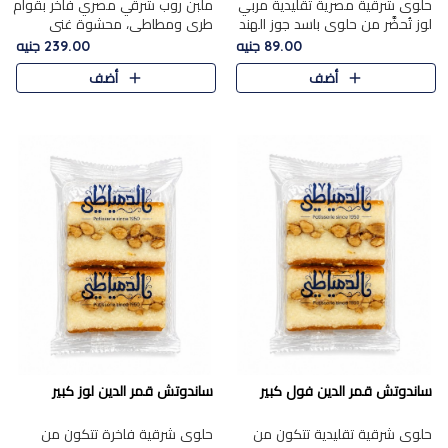
حلوى شرقية مصرية تقليدية مربي
ملبن روب شرقي مصري فاخر بقوام
لوز تُحضَّر من حلوى باسد جوز الهند
طري ومطاطي، محشوة غني
بقوام طري ومذاق غني، وتُزين
بسخاء بقطع عين الجمل واللوز
89.00 جنيه
239.00 جنيه
وتغطاه بقطع اللوز الفاخر التي
الفاخر التي تضيف قرمشة مميزة
أضف
أضف
تضيف لمسة مميزة م..
ومرضية ونكهة ناتي غنية في كل
قض..
ساندوتش قمر الدين فول كبير
ساندوتش قمر الدين لوز كبير
حلوى شرقية تقليدية تتكون من
حلوى شرقية فاخرة تتكون من