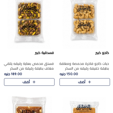
كاجو كبير
فسدقية كبير
حبات كاجو فاخرة محمصة ومغلفة
فستق محمص بعناية رقيقه يلتقي
بطبقة خفيفة رقيقه من السكر
مغلف بطبقة رقيقة من السكر
المكرمل، تجمع بين توازن النعومة
المكرمل، ليقدم مذاقًا فاخرًا حلوي
150.00 جنيه
189.00 جنيه
زبدية غنية فاخرة والقرمشة
شرقية فاخرة ونكهة غنية ناتي تميز
أضف
أضف
المرضية في حلوى شرقية بطاب..
كل قطعة و قوام هش