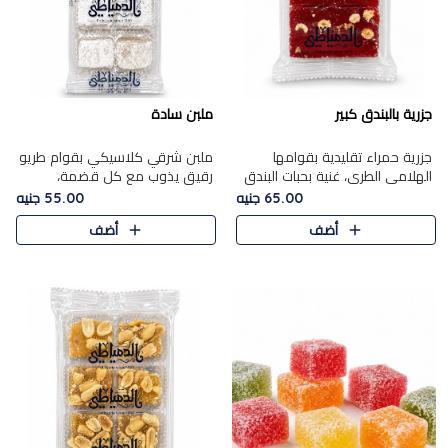
جزرية بالبندق كبير
ملبن سادة
جزرية حمراء تقليدية بقوامها
ملبن شرقي كلاسيكي بقوام طريو
الهلامي الطري، غنية بحبات البندق
رقيق يذوب مع كل قضمة،
الفاخرة التي تضيف قرمشة راقية
مغطى بطبقة ناعمة من السكر
65.00 جنيه
55.00 جنيه
إلى قوامها الناعم، لتقدم مزيجًا
البودرة ليقدم المذاق الأصيل الذي
أضف
أضف
متوازنًا من النكه..
ارتبط بحلويات المولد التقليدي..