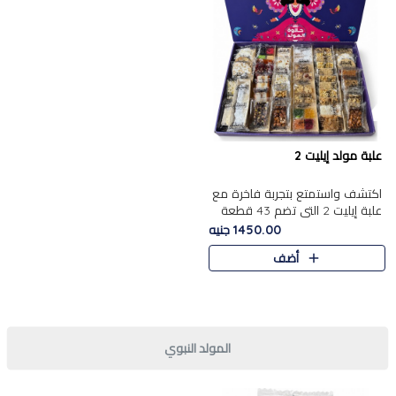
علبة مولد إيليت 2
اكتشف واستمتع بتجربة فاخرة مع
علبة إيليت 2 التي تضم 43 قطعة
تشكيلة من أرقى حلويات المولد
1450.00 جنيه
الشرقية المصرية الأصيلة ,معروضة
أضف
بشكل جميل في علبة أ..
المولد النبوي