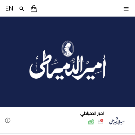
EN
امير الدمياطي