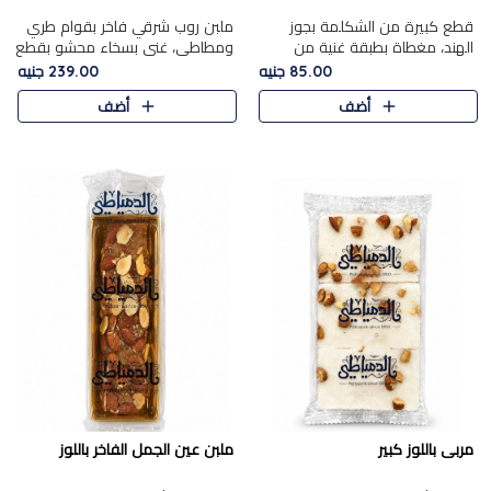
قطع كبيرة من الشكلمة بجوز
ملبن روب شرقي فاخر بقوام طري
الهند، مغطاة بطبقة غنية من
ومطاطي، غني بسخاء محشو بقطع
الشوكولاتة الفاخرة لتجمع بين
عين الجمل والبندق المحمص التي
85.00 جنيه
239.00 جنيه
القوام الطري من الداخل مركز جوز
تضيف قرمشة مميزة مُرضية
أضف
أضف
الهند المطاطي والمذاق الغن..
ونكهة جوزية غنية في كل
قضمة...
مربى باللوز كبير
ملبن عين الجمل الفاخر باللوز