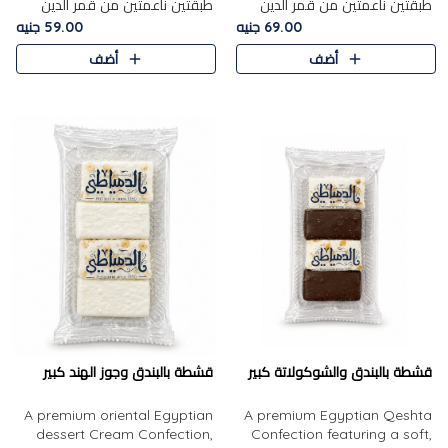
طبقتين ناعمتين من قمر الدين
طبقتين ناعمتين من قمر الدين
الفاخر، تتوسطهما حشوة غنية من
الفاخر، تتوسطهما حشوة غنية من
69.00 جنيه
59.00 جنيه
الفول السوداني المحمص، لتجمع
اللوز المحمص لتمنح مزيجًا متوازنًا
أضف
أضف
بين حلاوة المشمش الطبيعية..
من النعومة والقرمشة. ..
قشطة بالبندق والشوكولاتة كبير
قشطة بالبندق وجوز الهند كبير
A premium oriental Egyptian
A premium Egyptian Qeshta
dessert Cream Confection,
Confection featuring a soft,