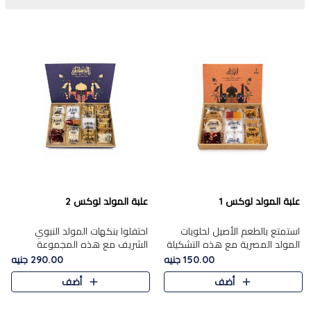
علبة المولد لوكس 1
علبة المولد لوكس 2
استمتع بالطعم الأصيل لحلويات
احتفلوا بنكهات المولد النبوي
المولد المصرية مع هذه التشكيلة
الشريف مع هذه المجموعة
المختارة بعناية من 9 قطع. تتضمن
الفاخرة المكونة من 19 قطعة،
150.00 جنيه
290.00 جنيه
التشكيلة جوزرية مع فول،ملبان
والتي تم اختيارها بعناية فائقة لتُبرز
أضف
أضف
سادة، ملبان
تشكيلة واسعة من الحلويات
التقليدية المفضلة. تشمل
المجموعة .....