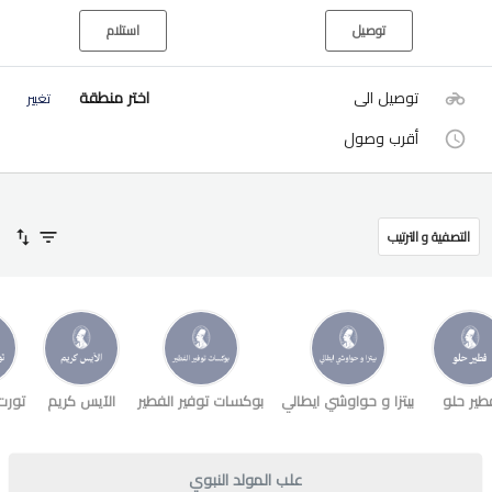
توصيل
استلام
توصيل الى
اختر منطقة
تغيير
أقرب وصول
التصفية و الترتيب
طير حلو
بيتزا و حواوشي ايطالي
بوكسات توفير الفطير
الآيس كريم
تورت
علب المولد النبوي