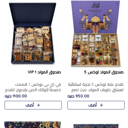
صندوق المولد لوكس 5
صندوق المولد VIP 1
تقدم علبة لوكس 5 تجربة استثنائية
في اي بي بوكس 1 صُممت
لعشاق حلويات المولد، حيث تضم
خصيصاً لأولئك الذين يقدرون لتقدم
42 قطعة من تشكيلة فاخرة تجمع
تجربة استثنائية بوكس تجمع بين
950.00 جنيه
1100.00 جنيه
بين أشهر الأصناف التقليدية وأصناف
أفخر حلويات المولد المصري مع
أضف
أضف
مميزة مختارة بع..
تشكيلة مختارة من الأصناف ..