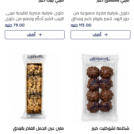
مربي بالفستق كبير
مربي زبيب كبير
حلوى شرقية فاخرة مصنوعة من
حلوى شرقية مصرية تقليدية مربى
جوز الهند، تتميز بقوام ناعم ومذاق
الزبيب الكبير تُحضَّر وتصنع من حلوي
غني، وتزين بقطع من الفستق
جوز الهند باسد بقوام طري ومذاق
115.00 جنيه
79.00 جنيه
الفاخر التي تضيف عليها قرمشة
غني، وتُزين وتغطا بحبات الزبيب
أضف
أضف
خفيفة.
الذهبي التي ..
شكلمة تشوكليت كبير
ملبن عين الجمل الفاخر بالبندق