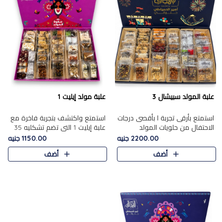
علبة المولد سبيشال 3
علبة مولد إيليت 1
استمتع بأرقى تجربة ا بأقصى درجات
استمتع واكتشف بتجربة فاخرة مع
الاحتفال من حلويات المولد
علبة إيليت 1 التي تضم تشكليه 35
المصريه الأصيلة مع هذه الفخامة
قطعة من أرقى حلويات المولد
2200.00 جنيه
1150.00 جنيه
مع علبة سبيشال 3 التي تضم 56
المصري الأصيلة ,معروضة بشكل
أضف
أضف
قطعة من تشكيلة استثن..
جميل في علبة أنيقة ، في..