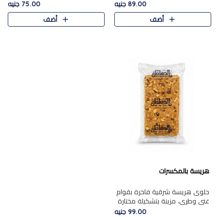
featuring a soft, creamy
creamy texture paired with a
89.00 جنيه
75.00 جنيه
texture and the distinctive
rich layer of premium
أضف
أضف
flavor of roasted hazelnuts.
chocolate and the distinctive
Smoo..
flav..
هريسة بالمكسرات
حلوى هريسة شرقية فاخرة بقوام
غني وطري، مزينة بتشكيلة مختارة
من المكسرات الفاخرة التي تضيف
99.00 جنيه