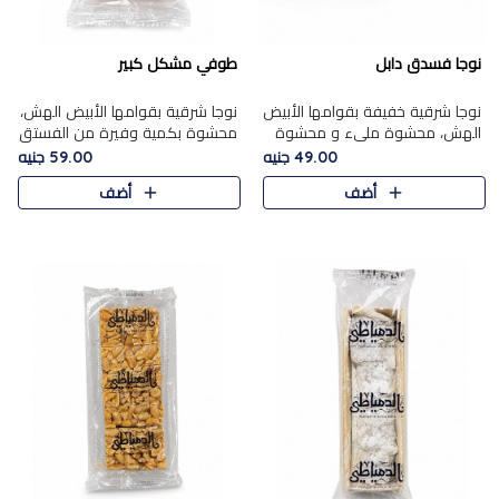
نوجا فسدق دابل
طوفي مشكل كبير
نوجا شرقية خفيفة بقوامها الأبيض
نوجا شرقية بقوامها الأبيض الهش،
الهش، محشوة مليء و محشوة
محشوة بكمية وفيرة من الفستق
بـكمية وفيرة من الفستق الفاخر
الفاخر لتمنحك نكهة غنية وقرمشة
49.00 جنيه
59.00 جنيه
لتمنحك نكهة مكسرات غنية
مميزة في كل قطعة، لتجربة تجمع
أضف
أضف
وقرمشة مميزة في كل قطعة و
بين الفخامة والمذاق..
قضم..