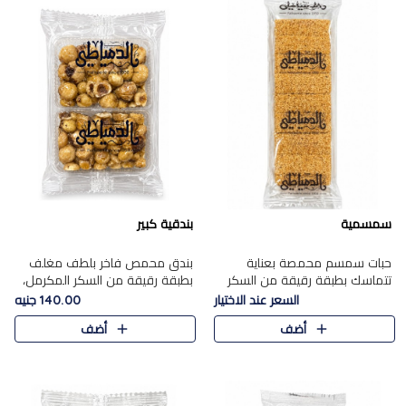
سمسمية
بندقية كبير
حبات سمسم محمصة بعناية
بندق محمص فاخر بلطف مغلف
تتماسك بطبقة رقيقة من السكر
بطبقة رقيقة من السكر المكرمل،
المكرمل، لتقدم طعم السمسم
يجمع بين النكهة الغنية ناتي
السعر عند الاختيار
140.00 جنيه
المميز وقرمشتة التي ارتبطت ببهجة
والقرمشة الراقية المرضية في
أضف
أضف
المولد عبر الأجيال.
حلوى شرقية أنيقه بطابع مميز.