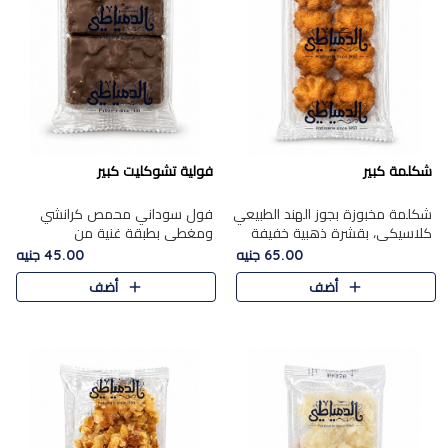
شكلمة كبير
فولية تشوكليت كبير
شكلمة مخبوزة بجوز الهند الطبيعي
فول سوداني محمص كرانشي
كلاسيكي، بقشرة ذهبية خفيفة
ومغطى بطبقة غنية من
وقلب طري رطب يذوب في الفم،
الشوكولاتة، يجمع بين طعم
65.00 جنيه
45.00 جنيه
تمنحك المذاق الشرقي الحلو الأصيل
القرمشة الأصيلة الكلاسكيكية
أضف
أضف
التقليدي في كل لقمة.
التقليدية للفول السوداني وحلاوة
الشوكولاتة ا..