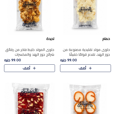
حمام
لديدة
حلوى مولد تقليدية مصنوعة من
حلوى المولد خليط فاخر من رقائق
جوز الهند، تقدم قوامًا خفيفًا
شرائح جوز الهند والمكسرات
ونكهة شرقية أصيلة تجسد روح
المحمصة، متماسك بشراب حلاوة
99.00 جنيه
99.00 جنيه
الـموسم الأعياد.
الكراميل الخفيفة ليمنحك قرمشة
أضف
أضف
غنية ومذاقًا شرقيًا أصيلً..