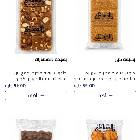
بسيمه كبير
بسيمة بالمكسرات
حلوى شرقية مصرية شهيرة
حلوى شرقية فاخرة تجمع بين
تقليدية جوز الهند، مخبوزة غنية بجوز
قوام البسيمة الطري ونكهتها
الهند، بلمسه ذهبية وتتميز بقوامها
الغنية، مزينة بتشكيلة مختارة من
85.00 جنيه
99.00 جنيه
المرمل وطعمها اللذيذ الذي يشبه
اللوز والبندق والمكسرات الفاخرة.
أضف
أضف
البسبوسة. تُخبز..
مزيج متوازن من القوام ..