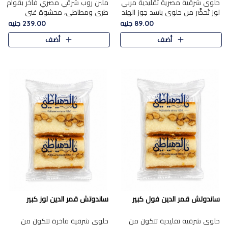
حلوى شرقية مصرية تقليدية مربي
ملبن روب شرقي مصري فاخر بقوام
لوز تُحضَّر من حلوى باسد جوز الهند
طري ومطاطي، محشوة غني
بقوام طري ومذاق غني، وتُزين
بسخاء بقطع عين الجمل واللوز
89.00 جنيه
239.00 جنيه
وتغطاه بقطع اللوز الفاخر التي
الفاخر التي تضيف قرمشة مميزة
أضف
أضف
تضيف لمسة مميزة م..
ومرضية ونكهة ناتي غنية في كل
قض..
ساندوتش قمر الدين فول كبير
ساندوتش قمر الدين لوز كبير
حلوى شرقية تقليدية تتكون من
حلوى شرقية فاخرة تتكون من