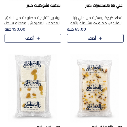
علي بابا بالمكسرات كبير
بندقيه تشوكليت كبير
قطع كبيرة وسخية من علي بابا
بوندويا تقليدية مصنوعة من البندق
التقليدي، مملوءة بتشكيلة رائعة
المحمص المقرمش، مغطاة بسخاء
من المكسرات المحمصة المحمرة.
بشوكولاتة فاخرة غنية لتحقيق
65.00 جنيه
150.00 جنيه
التوازن المثالي بين قوام القرمشة
أضف
أضف
ونكهة الشوكولاتة ا..