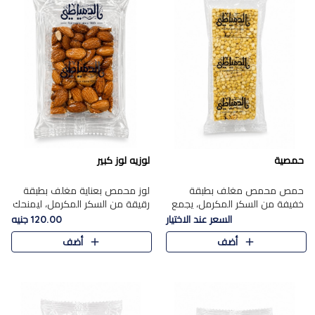
حمصية
لوزيه لوز كبير
حمص محمص مغلف بطبقة
لوز محمص بعناية مغلف بطبقة
خفيفة من السكر المكرمل، يجمع
رقيقة من السكر المكرمل، ليمنحك
بين القرمشة المميزة والطعم
قرمشة راقية ونكهة غنية تبرز
السعر عند الاختيار
120.00 جنيه
الشرقي الأصيل في واحدة من أشهر
فخامة اللوز في كل قطعة.
أضف
أضف
حلويات الموسم.