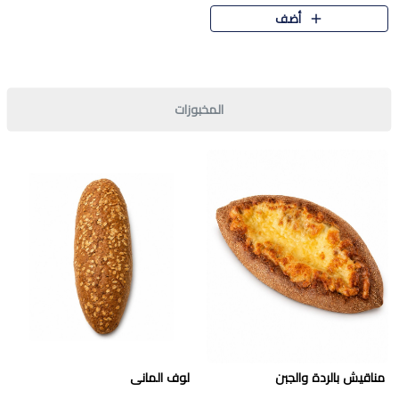
قرمشة مميزة ونكهة غنية في كل
أضف
قطعة. تجمع بين المذاق..
المخبوزات
مناقيش بالردة والجبن
لوف المانى