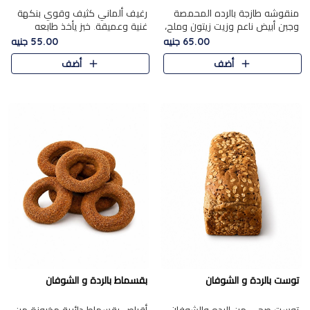
منقوشه طازجة بالرده المحمصة
رغيف ألماني كثيف وقوي بنكهة
وجبن أبيض ناعم وزيت زيتون وملح،
غنية وعميقة. خبز يأخذ طابعه
مباشرة من الفرن.الرده مع نعومة
بجدية.
65.00 جنيه
55.00 جنيه
الجبن فوق عجينة طازجة.
أضف
أضف
توست بالردة و الشوفان
بقسماط بالردة و الشوفان