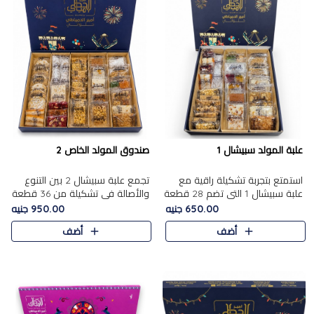
علبة المولد سبيشال 1
صندوق المولد الخاص 2
استمتع بتجربة تشكيلة راقية مع
تجمع علبة سبيشال 2 بين التنوع
علبة سبيشال 1 التي تضم 28 قطعة
والأصالة في تشكيلة من 36 قطعة
من تشكيلة مختارة بعناية من أفخر
تضم أشهر حلويات المولد الشرقية.
650.00 جنيه
950.00 جنيه
حلويات المولد المصرية الأصلية
تحتوي العلبة على الجزرية بالفول،
أضف
أضف
الشرقية. تحتوي ال..
والجزرية بالبن..