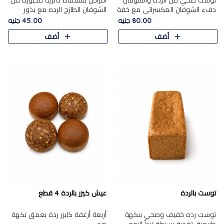
توست صحي من الرده والشوفان.
أقراص بقسماط دائرية مخبوزة من
دفء الشوفان المكسراتي مع خفة
الشوفان الطازج الرده مع بذور
الرده في كل شريحة.
مختارة. قرمشة الحبوب والبذور،
80.00 جنيه
45.00 جنيه
بداية صحية لكل صباح.
أضف
أضف
توست بالردة
عيش كيزر بالردة 4 قطع
توست رده خفيف وصحي بنكهة
أربعة أرغفة كايزر ردة بعمق نكهة