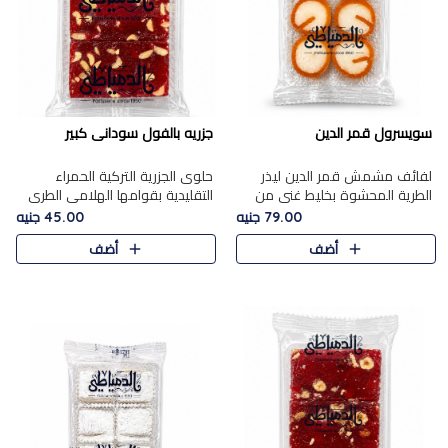
سويسرول قمر الدين
جزريه بالفول سودانى كبير
لفائف مشمش قمر الدين ليذر
حلوى الجزرية التركية الحمراء
الطرية المحشوة بخليط غني من
التقليدية بقوامها الهلامي الطري
جوز الهند الأبيض والمكسرات
ولونها الأحمر المميز، محشوة
79.00 جنيه
45.00 جنيه
الفاخرة، يقدم المذاق الحلو
بسخاء بالفول السوداني المحمص
أضف
أضف
الطبيعي لقمر الدين و تجمع بين
لتمنحك توازنًا رائعًا ..
حل..