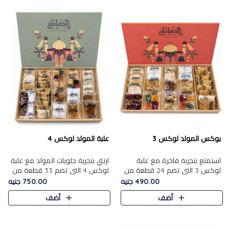
بوكس المولد لوكس 3
علبة المولد لوكس 4
استمتع بتجربة فاخرة مع علبة
ارتقِ بتجربة حلويات المولد مع علبة
لوكس 3 التي تضم 24 قطعة من
لوكس 4 التي تضم 33 قطعة من
أشهر حلويات المولد الشرقية
تشكيلة فاخرة ومتنوعة من أشهر
490.00 جنيه
750.00 جنيه
المختارة بعناية. تحتوي التشكيلة
الأصناف الشرقية. تحتوي العلبة على
أضف
أضف
على الجزرية بالفول، والملب..
الجزرية بالفول،..