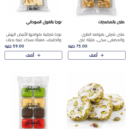
ملبن بالمكسرات
نوجا بالفول السوداني
ملبن شرقي بقوامه الطري
نوجا شرقية بقوامها الأبيض الهش
والمضغي سخي، مليئة غني
والخفيف، معبأة بسخاء غنية بحبات
بتشكيلة فاخرة من المكسرات
الفول السوداني المحمص التي
75.00 جنيه
59.00 جنيه
مشكلة المختارة التي تقدم تضيف
يقدم تضيف قرمشة مميزة مرضية
أضف
أضف
قرمشة مميزة مرضية ونكهة
وتوازنًا رائعًا مع حلا..
مكسرات غنية ف..