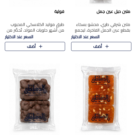
ملبن حبل عين جمل
فولية
ملبن شرقي طري، محشو بسخاء
طبق موليد الكلاسكي المحبوب
بقطع عين الجمل الفاخرة، ليجمع
من أشهر حلويات المولد، تُحضّر من
بين القوام الناعم وقرمشة الجوز
فول سوداني محمص بعناية
السعر عند الاختيار
السعر عند الاختيار
في مذاق شرقي أصيل.
ومغلف بطبقة رقيقة من السكر
أضف
أضف
المكرمل، لتمنحك قرمشة أصيلة
وم..