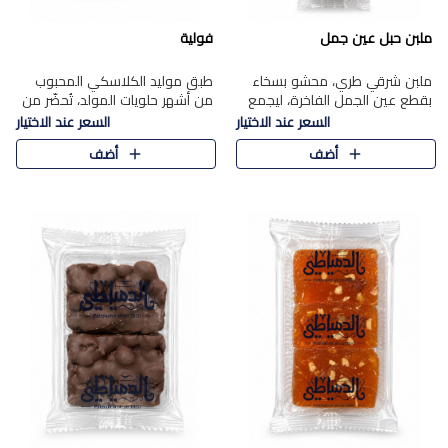
ملبن حبل عين جمل
فولية
ملبن شرقي طري، محشو بسخاء
طبق موليد الكلاسكي المحبوب
بقطع عين الجمل الفاخرة، ليجمع
من أشهر حلويات المولد، تُحضّر من
بين القوام الناعم وقرمشة الجوز
فول سوداني محمص بعناية
السعر عند الاختيار
السعر عند الاختيار
في مذاق شرقي أصيل.
ومغلف بطبقة رقيقة من السكر
أضف
أضف
المكرمل، لتمنحك قرمشة أصيلة
وم..