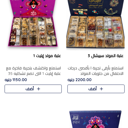
علبة المولد سبيشال 3
علبة مولد إيليت 1
استمتع بأرقى تجربة ا بأقصى درجات
استمتع واكتشف بتجربة فاخرة مع
الاحتفال من حلويات المولد
علبة إيليت 1 التي تضم تشكليه 35
المصريه الأصيلة مع هذه الفخامة
قطعة من أرقى حلويات المولد
2200.00 جنيه
1150.00 جنيه
مع علبة سبيشال 3 التي تضم 56
المصري الأصيلة ,معروضة بشكل
أضف
أضف
قطعة من تشكيلة استثن..
جميل في علبة أنيقة ، في..