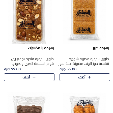
بسيمه كبير
بسيمة بالمكسرات
حلوى شرقية مصرية شهيرة
حلوى شرقية فاخرة تجمع بين
تقليدية جوز الهند، مخبوزة غنية بجوز
قوام البسيمة الطري ونكهتها
الهند، بلمسه ذهبية وتتميز بقوامها
الغنية، مزينة بتشكيلة مختارة من
85.00 جنيه
99.00 جنيه
المرمل وطعمها اللذيذ الذي يشبه
اللوز والبندق والمكسرات الفاخرة.
أضف
أضف
البسبوسة. تُخبز..
مزيج متوازن من القوام ..