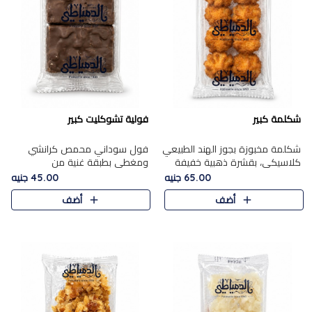
شكلمة كبير
فولية تشوكليت كبير
شكلمة مخبوزة بجوز الهند الطبيعي
فول سوداني محمص كرانشي
كلاسيكي، بقشرة ذهبية خفيفة
ومغطى بطبقة غنية من
وقلب طري رطب يذوب في الفم،
الشوكولاتة، يجمع بين طعم
65.00 جنيه
45.00 جنيه
تمنحك المذاق الشرقي الحلو الأصيل
القرمشة الأصيلة الكلاسكيكية
أضف
أضف
التقليدي في كل لقمة.
التقليدية للفول السوداني وحلاوة
الشوكولاتة ا..