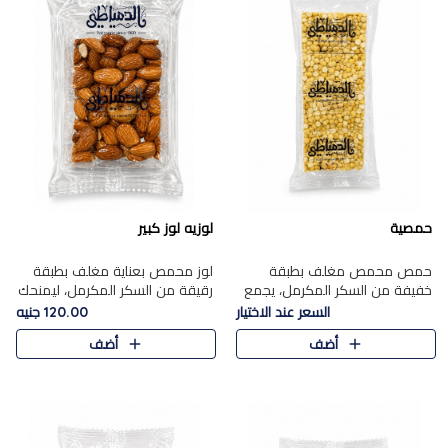
حمصية
لوزيه لوز كبير
حمص محمص مغلف بطبقة
لوز محمص بعناية مغلف بطبقة
خفيفة من السكر المكرمل، يجمع
رقيقة من السكر المكرمل، ليمنحك
بين القرمشة المميزة والطعم
قرمشة راقية ونكهة غنية تبرز
السعر عند الاختيار
120.00 جنيه
الشرقي الأصيل في واحدة من أشهر
فخامة اللوز في كل قطعة.
أضف
أضف
حلويات الموسم.