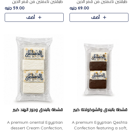
طبقتين ناعمتين من قمر الدين
طبقتين ناعمتين من قمر الدين
الفاخر، تتوسطهما حشوة غنية من
الفاخر، تتوسطهما حشوة غنية من
69.00 جنيه
59.00 جنيه
الفول السوداني المحمص، لتجمع
اللوز المحمص لتمنح مزيجًا متوازنًا
أضف
أضف
بين حلاوة المشمش الطبيعية..
من النعومة والقرمشة. ..
قشطة بالبندق والشوكولاتة كبير
قشطة بالبندق وجوز الهند كبير
A premium oriental Egyptian
A premium Egyptian Qeshta
dessert Cream Confection,
Confection featuring a soft,