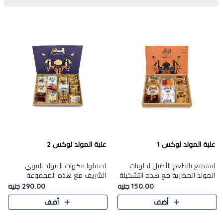
علبة المولد لوكس 1
علبة المولد لوكس 2
استمتع بالطعم الأصيل لحلويات
احتفلوا بنكهات المولد النبوي
المولد المصرية مع هذه التشكيلة
الشريف مع هذه المجموعة
المختارة بعناية من 9 قطع. تتضمن
الفاخرة المكونة من 19 قطعة،
150.00 جنيه
290.00 جنيه
التشكيلة جوزرية مع فول،ملبان
والتي تم اختيارها بعناية فائقة لتُبرز
أضف
أضف
سادة، ملبان
تشكيلة واسعة من الحلويات
التقليدية المفضلة. تشمل
المجموعة .....