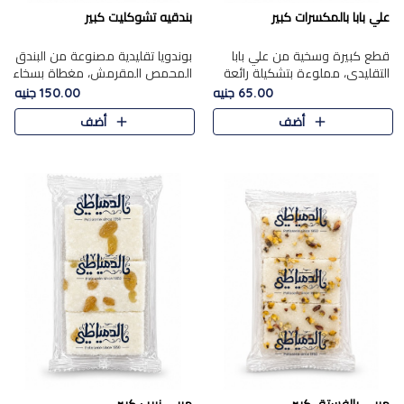
علي بابا بالمكسرات كبير
بندقيه تشوكليت كبير
قطع كبيرة وسخية من علي بابا
بوندويا تقليدية مصنوعة من البندق
التقليدي، مملوءة بتشكيلة رائعة
المحمص المقرمش، مغطاة بسخاء
من المكسرات المحمصة المحمرة.
بشوكولاتة فاخرة غنية لتحقيق
65.00 جنيه
150.00 جنيه
التوازن المثالي بين قوام القرمشة
أضف
أضف
ونكهة الشوكولاتة ا..