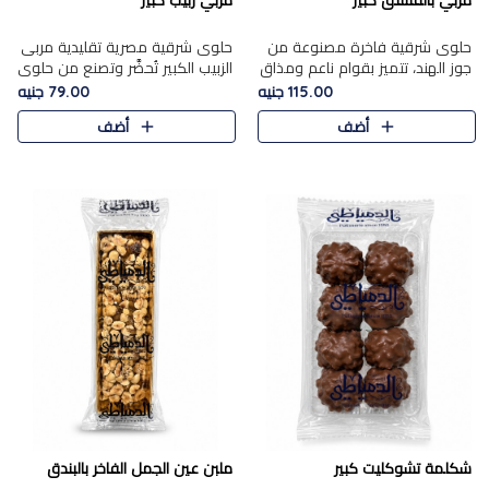
مربي بالفستق كبير
مربي زبيب كبير
حلوى شرقية فاخرة مصنوعة من
حلوى شرقية مصرية تقليدية مربى
جوز الهند، تتميز بقوام ناعم ومذاق
الزبيب الكبير تُحضَّر وتصنع من حلوي
غني، وتزين بقطع من الفستق
جوز الهند باسد بقوام طري ومذاق
115.00 جنيه
79.00 جنيه
الفاخر التي تضيف عليها قرمشة
غني، وتُزين وتغطا بحبات الزبيب
أضف
أضف
خفيفة.
الذهبي التي ..
شكلمة تشوكليت كبير
ملبن عين الجمل الفاخر بالبندق