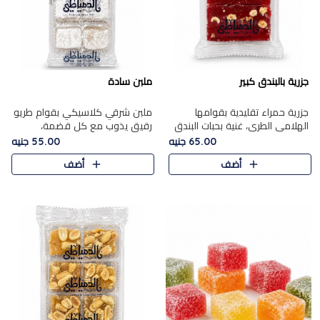
جزرية بالبندق كبير
ملبن سادة
جزرية حمراء تقليدية بقوامها
ملبن شرقي كلاسيكي بقوام طريو
الهلامي الطري، غنية بحبات البندق
رقيق يذوب مع كل قضمة،
الفاخرة التي تضيف قرمشة راقية
مغطى بطبقة ناعمة من السكر
65.00 جنيه
55.00 جنيه
إلى قوامها الناعم، لتقدم مزيجًا
البودرة ليقدم المذاق الأصيل الذي
أضف
أضف
متوازنًا من النكه..
ارتبط بحلويات المولد التقليدي..