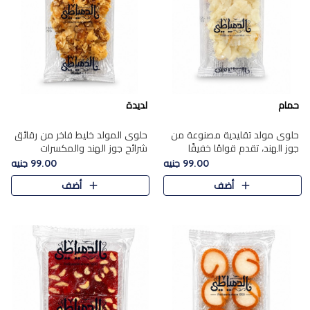
حمام
لديدة
حلوى مولد تقليدية مصنوعة من
حلوى المولد خليط فاخر من رقائق
جوز الهند، تقدم قوامًا خفيفًا
شرائح جوز الهند والمكسرات
ونكهة شرقية أصيلة تجسد روح
المحمصة، متماسك بشراب حلاوة
99.00 جنيه
99.00 جنيه
الـموسم الأعياد.
الكراميل الخفيفة ليمنحك قرمشة
أضف
أضف
غنية ومذاقًا شرقيًا أصيلً..