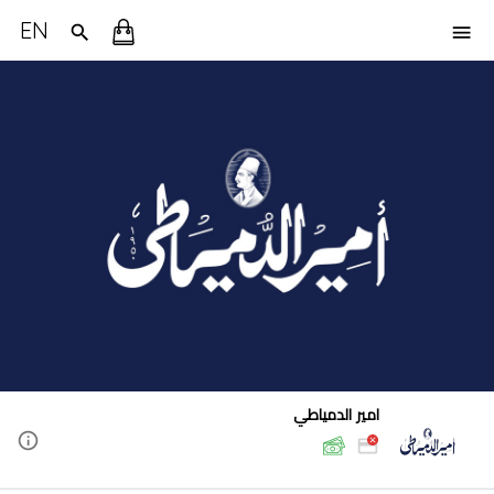
EN
امير الدمياطي