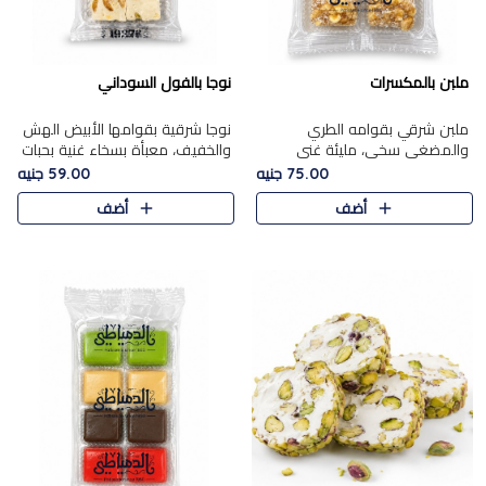
ملبن بالمكسرات
نوجا بالفول السوداني
ملبن شرقي بقوامه الطري
نوجا شرقية بقوامها الأبيض الهش
والمضغي سخي، مليئة غني
والخفيف، معبأة بسخاء غنية بحبات
بتشكيلة فاخرة من المكسرات
الفول السوداني المحمص التي
75.00 جنيه
59.00 جنيه
مشكلة المختارة التي تقدم تضيف
يقدم تضيف قرمشة مميزة مرضية
أضف
أضف
قرمشة مميزة مرضية ونكهة
وتوازنًا رائعًا مع حلا..
مكسرات غنية ف..