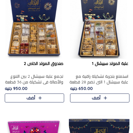
علبة المولد سبيشال 1
صندوق المولد الخاص 2
استمتع بتجربة تشكيلة راقية مع
تجمع علبة سبيشال 2 بين التنوع
علبة سبيشال 1 التي تضم 28 قطعة
والأصالة في تشكيلة من 36 قطعة
من تشكيلة مختارة بعناية من أفخر
تضم أشهر حلويات المولد الشرقية.
650.00 جنيه
950.00 جنيه
حلويات المولد المصرية الأصلية
تحتوي العلبة على الجزرية بالفول،
أضف
أضف
الشرقية. تحتوي ال..
والجزرية بالبن..