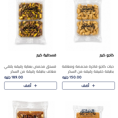
كاجو كبير
فسدقية كبير
حبات كاجو فاخرة محمصة ومغلفة
فستق محمص بعناية رقيقه يلتقي
بطبقة خفيفة رقيقه من السكر
مغلف بطبقة رقيقة من السكر
المكرمل، تجمع بين توازن النعومة
المكرمل، ليقدم مذاقًا فاخرًا حلوي
150.00 جنيه
189.00 جنيه
زبدية غنية فاخرة والقرمشة
شرقية فاخرة ونكهة غنية ناتي تميز
أضف
أضف
المرضية في حلوى شرقية بطاب..
كل قطعة و قوام هش