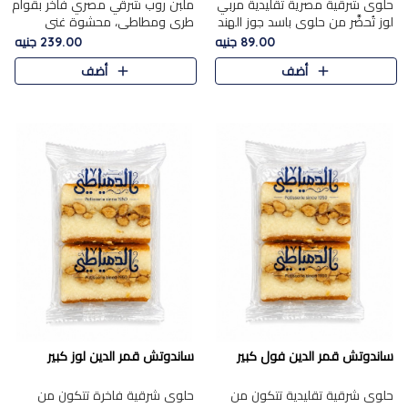
حلوى شرقية مصرية تقليدية مربي
ملبن روب شرقي مصري فاخر بقوام
لوز تُحضَّر من حلوى باسد جوز الهند
طري ومطاطي، محشوة غني
بقوام طري ومذاق غني، وتُزين
بسخاء بقطع عين الجمل واللوز
89.00 جنيه
239.00 جنيه
وتغطاه بقطع اللوز الفاخر التي
الفاخر التي تضيف قرمشة مميزة
أضف
أضف
تضيف لمسة مميزة م..
ومرضية ونكهة ناتي غنية في كل
قض..
ساندوتش قمر الدين فول كبير
ساندوتش قمر الدين لوز كبير
حلوى شرقية تقليدية تتكون من
حلوى شرقية فاخرة تتكون من