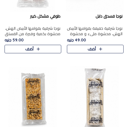
نوجا فسدق دابل
طوفي مشكل كبير
نوجا شرقية خفيفة بقوامها الأبيض
نوجا شرقية بقوامها الأبيض الهش،
الهش، محشوة مليء و محشوة
محشوة بكمية وفيرة من الفستق
بـكمية وفيرة من الفستق الفاخر
الفاخر لتمنحك نكهة غنية وقرمشة
49.00 جنيه
59.00 جنيه
لتمنحك نكهة مكسرات غنية
مميزة في كل قطعة، لتجربة تجمع
أضف
أضف
وقرمشة مميزة في كل قطعة و
بين الفخامة والمذاق..
قضم..