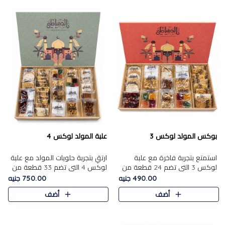
بوكس المولد لوكس 3
علبة المولد لوكس 4
استمتع بتجربة فاخرة مع علبة
ارتقِ بتجربة حلويات المولد مع علبة
لوكس 3 التي تضم 24 قطعة من
لوكس 4 التي تضم 33 قطعة من
أشهر حلويات المولد الشرقية
تشكيلة فاخرة ومتنوعة من أشهر
490.00 جنيه
750.00 جنيه
المختارة بعناية. تحتوي التشكيلة
الأصناف الشرقية. تحتوي العلبة على
أضف
أضف
على الجزرية بالفول، والملب..
الجزرية بالفول،..