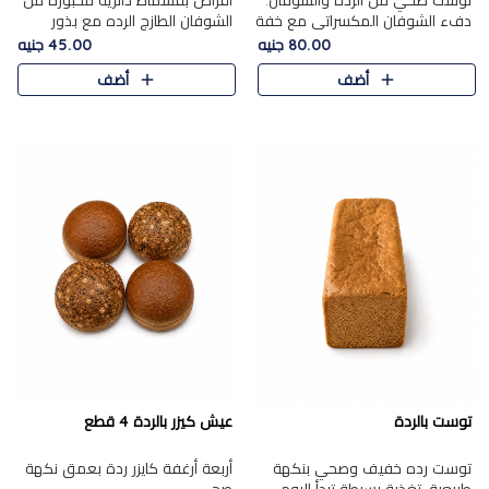
توست صحي من الرده والشوفان.
أقراص بقسماط دائرية مخبوزة من
دفء الشوفان المكسراتي مع خفة
الشوفان الطازج الرده مع بذور
الرده في كل شريحة.
مختارة. قرمشة الحبوب والبذور،
80.00 جنيه
45.00 جنيه
بداية صحية لكل صباح.
أضف
أضف
توست بالردة
عيش كيزر بالردة 4 قطع
توست رده خفيف وصحي بنكهة
أربعة أرغفة كايزر ردة بعمق نكهة