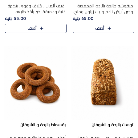
منقوشه طازجة بالرده المحمصة
رغيف ألماني كثيف وقوي بنكهة
وجبن أبيض ناعم وزيت زيتون وملح،
غنية وعميقة. خبز يأخذ طابعه
مباشرة من الفرن.الرده مع نعومة
بجدية.
65.00 جنيه
55.00 جنيه
الجبن فوق عجينة طازجة.
أضف
أضف
توست بالردة و الشوفان
بقسماط بالردة و الشوفان