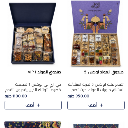
صندوق المولد لوكس 5
صندوق المولد VIP 1
تقدم علبة لوكس 5 تجربة استثنائية
في اي بي بوكس 1 صُممت
لعشاق حلويات المولد، حيث تضم
خصيصاً لأولئك الذين يقدرون لتقدم
42 قطعة من تشكيلة فاخرة تجمع
تجربة استثنائية بوكس تجمع بين
950.00 جنيه
1100.00 جنيه
بين أشهر الأصناف التقليدية وأصناف
أفخر حلويات المولد المصري مع
أضف
أضف
مميزة مختارة بع..
تشكيلة مختارة من الأصناف ..