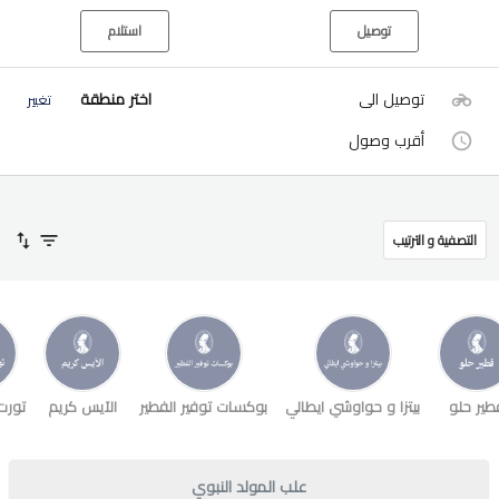
توصيل
استلام
توصيل الى
اختر منطقة
تغيير
أقرب وصول
التصفية و الترتيب
طير حلو
بيتزا و حواوشي ايطالي
بوكسات توفير الفطير
الآيس كريم
تورت
علب المولد النبوي