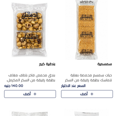
سمسمية
بندقية كبير
حبات سمسم محمصة بعناية
بندق محمص فاخر بلطف مغلف
تتماسك بطبقة رقيقة من السكر
بطبقة رقيقة من السكر المكرمل،
المكرمل، لتقدم طعم السمسم
يجمع بين النكهة الغنية ناتي
السعر عند الاختيار
140.00 جنيه
المميز وقرمشتة التي ارتبطت ببهجة
والقرمشة الراقية المرضية في
أضف
أضف
المولد عبر الأجيال.
حلوى شرقية أنيقه بطابع مميز.