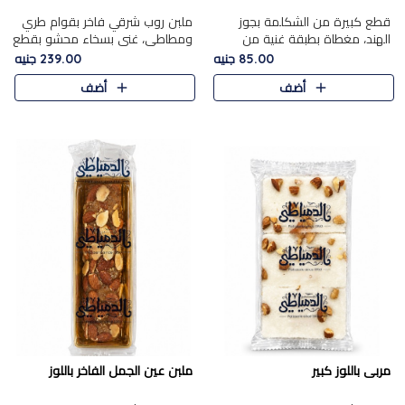
قطع كبيرة من الشكلمة بجوز
ملبن روب شرقي فاخر بقوام طري
الهند، مغطاة بطبقة غنية من
ومطاطي، غني بسخاء محشو بقطع
الشوكولاتة الفاخرة لتجمع بين
عين الجمل والبندق المحمص التي
85.00 جنيه
239.00 جنيه
القوام الطري من الداخل مركز جوز
تضيف قرمشة مميزة مُرضية
أضف
أضف
الهند المطاطي والمذاق الغن..
ونكهة جوزية غنية في كل
قضمة...
مربى باللوز كبير
ملبن عين الجمل الفاخر باللوز