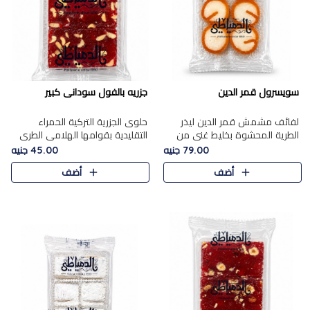
سويسرول قمر الدين
جزريه بالفول سودانى كبير
لفائف مشمش قمر الدين ليذر
حلوى الجزرية التركية الحمراء
الطرية المحشوة بخليط غني من
التقليدية بقوامها الهلامي الطري
جوز الهند الأبيض والمكسرات
ولونها الأحمر المميز، محشوة
79.00 جنيه
45.00 جنيه
الفاخرة، يقدم المذاق الحلو
بسخاء بالفول السوداني المحمص
أضف
أضف
الطبيعي لقمر الدين و تجمع بين
لتمنحك توازنًا رائعًا ..
حل..