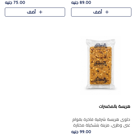
featuring a soft, creamy
creamy texture paired with a
89.00 جنيه
75.00 جنيه
texture and the distinctive
rich layer of premium
أضف
أضف
flavor of roasted hazelnuts.
chocolate and the distinctive
Smoo..
flav..
هريسة بالمكسرات
حلوى هريسة شرقية فاخرة بقوام
غني وطري، مزينة بتشكيلة مختارة
من المكسرات الفاخرة التي تضيف
99.00 جنيه