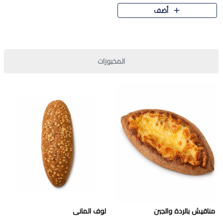
قرمشة مميزة ونكهة غنية في كل
أضف
قطعة. تجمع بين المذاق..
المخبوزات
مناقيش بالردة والجبن
لوف المانى