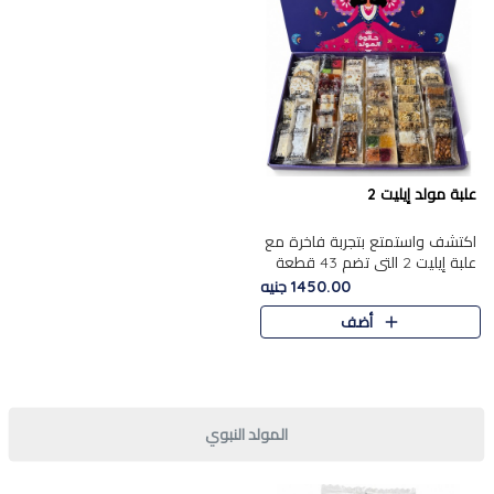
علبة مولد إيليت 2
اكتشف واستمتع بتجربة فاخرة مع
علبة إيليت 2 التي تضم 43 قطعة
تشكيلة من أرقى حلويات المولد
1450.00 جنيه
الشرقية المصرية الأصيلة ,معروضة
أضف
بشكل جميل في علبة أ..
المولد النبوي