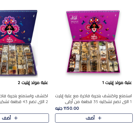
علبة مولد إيليت 1
علبة مولد إيليت 2
استمتع واكتشف بتجربة فاخرة مع علبة إيليت
اكتشف واستمتع بتجربة فاخر
1 التي تضم تشكليه 35 قطعة من أرقى
2 التي تضم 43 قطعة
حلويات المولد المصري الأصيلة ,معروضة
حلويات المولد الشرقية المصر
1150.00 جنيه
بشكل جميل في علبة أنيقة ، في..
,معروضة بشكل جميل في علب
أضف
أضف