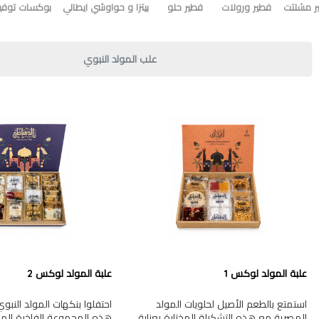
ر مشلتت
فطير ورولات
فطير حلو
بيتزا و حواوشي ايطالي
بوكسات توفير
علب المولد النبوي
علبة المولد لوكس 1
علبة المولد لوكس 2
استمتع بالطعم الأصيل لحلويات المولد
احتفلوا بنكهات المولد النب
المصرية مع هذه التشكيلة المختارة بعناية