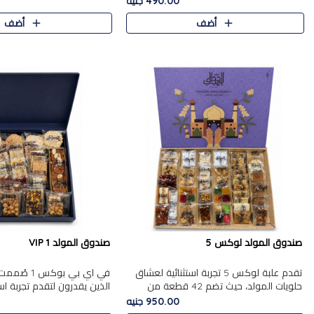
490.00 جنيه
الجزرية بالفول، والملب..
العلبة على الجزرية بالفول،..
أضف
أضف
صندوق المولد لوكس 5
صندوق المولد VIP 1
تقدم علبة لوكس 5 تجربة استثنائية لعشاق
في اي بي بوك
حلويات المولد، حيث تضم 42 قطعة من
الذين يقدرون لتقدم تجربة ا
تشكيلة فاخرة تجمع بين أشهر الأصناف
تجمع بين أفخر حلويات المو
950.00 جنيه
التقليدية وأصناف مميزة مختارة بع..
تشكيلة مختارة من الأصناف .