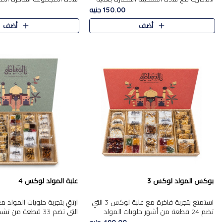
من 9 قطع. تتضمن التشكيلة جوزرية مع
قطعة، والتي تم اختيارها بعناية
150.00 جنيه
فول،ملبان سادة، ملبان
تشكيلة واسعة من الحلويات ا
أضف
أضف
المفضلة. تشمل المجموعة ...
بوكس المولد لوكس 3
علبة المولد لوكس 4
استمتع بتجربة فاخرة مع علبة لوكس 3 التي
تضم 24 قطعة من أشهر حلويات المولد
التي تضم 33 قطعة من
الشرقية المختارة بعناية. تحتوي التشكيلة على
ومتنوعة من أشهر الأصناف ا