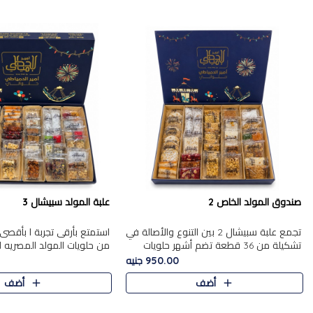
صندوق المولد الخاص 2
علبة المولد سبيشال 3
تجمع علبة سبيشال 2 بين التنوع والأصالة في
استمتع بأرقى تجربة ا بأقصى 
تشكيلة من 36 قطعة تضم أشهر حلويات
من حلويات المولد المصريه 
المولد الشرقية. تحتوي العلبة على الجزرية
950.00 جنيه
بالفول، والجزرية بالبن..
قطعة من تشكيلة استثن..
أضف
أضف