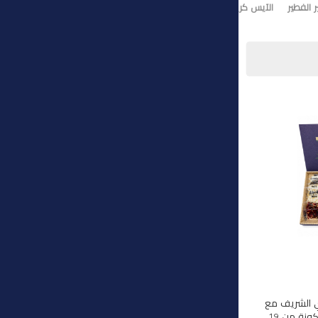
 الفطير
الآيس كريم
تورت ايس كريم
وي الشريف مع
هذه المجموعة الفاخرة المكونة من 19