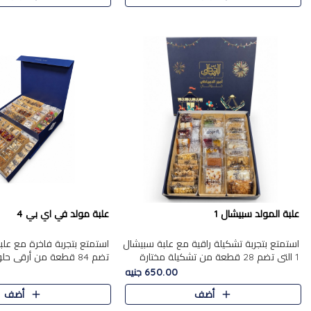
علبة المولد سبيشال 1
علبة مولد في اي بي 4
استمتع بتجربة تشكيلة راقية مع علبة سبيشال
1 التي تضم 28 قطعة من تشكيلة مختارة
تضم 84 قطعة من أرقى حل
بعناية من أفخر حلويات المولد المصرية
الشرقية، في تشكيلة غنية تج
650.00 جنيه
الأصلية الشرقية. تحتوي ال..
التقليدية والمكسرات الفاخرة
أضف
أضف
على.....