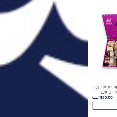
ة مع علبة إيليت
تشكليه 35 قطعة من أرقى
يلة ,معروضة
1150.00 جنيه
 في..