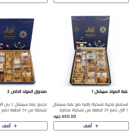
علبة المولد سبيشال 1
صندوق المولد الخاص 2
استمتع بتجربة تشكيلة راقية مع علبة سبيشال
تجمع علبة سب
1 التي تضم 28 قطعة من تشكيلة مختارة
ت
بعناية من أفخر حلويات المولد المصرية
المولد الشرقية. تحتوي العلبة
650.00 جنيه
الأصلية الشرقية. تحتوي ال..
بالفول، والجزرية بالبن..
أضف
أضف