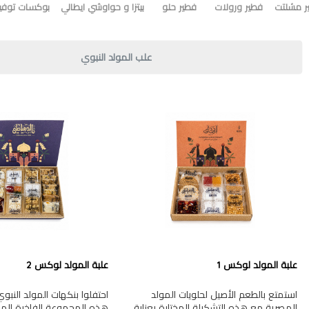
ر مشلتت
فطير ورولات
فطير حلو
بيتزا و حواوشي ايطالي
بوكسات توفير
علب المولد النبوي
علبة المولد لوكس 1
علبة المولد لوكس 2
استمتع بالطعم الأصيل لحلويات المولد
احتفلوا بنكهات المولد النب
المصرية مع هذه التشكيلة المختارة بعناية