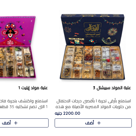
علبة المولد سبيشال 3
علبة مولد إيليت 1
استمتع بأرقى تجربة ا بأقصى درجات الاحتفال
استمتع واكتشف بتجربة فاخر
من حلويات المولد المصريه الأصيلة مع هذه
1 التي تضم 
الفخامة مع علبة سبيشال 3 التي تضم 56
حلويات المولد المصري الأص
2200.00 جنيه
قطعة من تشكيلة استثن..
بشكل جميل في علبة أنيقة ،
أضف
أضف