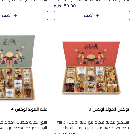
من 9 قطع. تتضمن التشكيلة جوزرية مع
قطعة، والتي تم اختيارها بعناية
150.00 جنيه
فول،ملبان سادة، ملبان
تشكيلة واسعة من الحلويات ا
أضف
أضف
المفضلة. تشمل المجموعة ...
بوكس المولد لوكس 3
علبة المولد لوكس 4
استمتع بتجربة فاخرة مع علبة لوكس 3 التي
تضم 24 قطعة من أشهر حلويات المولد
التي تضم 33 قطعة من
الشرقية المختارة بعناية. تحتوي التشكيلة على
ومتنوعة من أشهر الأصناف ا