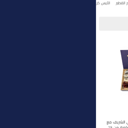
 الفطير
الآيس كريم
تورت ايس كريم
وي الشريف مع
هذه المجموعة الفاخرة المكونة من 19