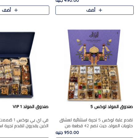
490.00 جنيه
الجزرية بالفول، والملب..
العلبة على الجزرية بالفول،..
أضف
أضف
صندوق المولد لوكس 5
صندوق المولد VIP 1
تقدم علبة لوكس 5 تجربة استثنائية لعشاق
في اي بي بوك
حلويات المولد، حيث تضم 42 قطعة من
الذين يقدرون لتقدم تجربة ا
تشكيلة فاخرة تجمع بين أشهر الأصناف
تجمع بين أفخر حلويات المو
950.00 جنيه
التقليدية وأصناف مميزة مختارة بع..
تشكيلة مختارة من الأصناف .