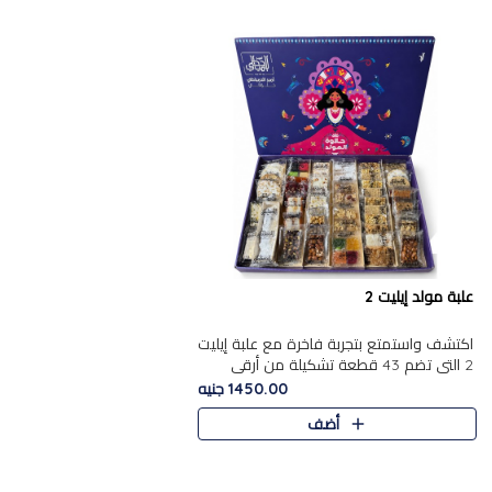
علبة مولد إيليت 2
اكتشف واستمتع بتجربة فاخرة مع علبة إيليت
2 التي تضم 43 قطعة تشكيلة من أرقى
حلويات المولد الشرقية المصرية الأصيلة
1450.00 جنيه
,معروضة بشكل جميل في علبة أ..
أضف