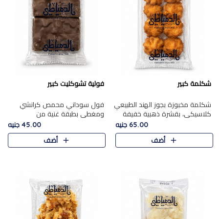
شكلمة كبير
فولية تشوكليت كبير
شكلمة مخبوزة بجوز الهند الطبيعي
فول سوداني محمص كرانشي
كلاسيكي، بقشرة ذهبية خفيفة
ومغطى بطبقة غنية من
وقلب طري رطب يذوب في الفم،
الشوكولاتة، يجمع بين طعم
65.00 جنيه
45.00 جنيه
تمنحك المذاق الشرقي الحلو الأصيل
القرمشة الأصيلة الكلاسكيكية
أضف
أضف
التقليدي في كل لقمة.
التقليدية للفول السوداني وحلاوة
الشوكولاتة ا..