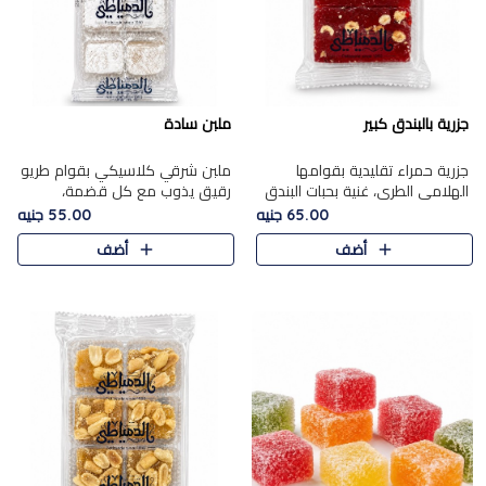
جزرية بالبندق كبير
ملبن سادة
جزرية حمراء تقليدية بقوامها
ملبن شرقي كلاسيكي بقوام طريو
الهلامي الطري، غنية بحبات البندق
رقيق يذوب مع كل قضمة،
الفاخرة التي تضيف قرمشة راقية
مغطى بطبقة ناعمة من السكر
65.00 جنيه
55.00 جنيه
إلى قوامها الناعم، لتقدم مزيجًا
البودرة ليقدم المذاق الأصيل الذي
أضف
أضف
متوازنًا من النكه..
ارتبط بحلويات المولد التقليدي..