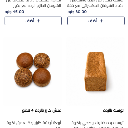
توست صحي من الرده والشوفان.
أقراص بقسماط دائرية مخبوزة من
دفء الشوفان المكسراتي مع خفة
الشوفان الطازج الرده مع بذور
الرده في كل شريحة.
مختارة. قرمشة الحبوب والبذور،
80.00 جنيه
45.00 جنيه
بداية صحية لكل صباح.
أضف
أضف
توست بالردة
عيش كيزر بالردة 4 قطع
توست رده خفيف وصحي بنكهة
أربعة أرغفة كايزر ردة بعمق نكهة