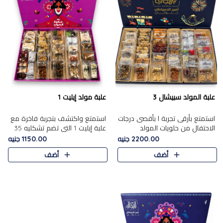
علبة المولد سبيشال 3
علبة مولد إيليت 1
استمتع بأرقى تجربة ا بأقصى درجات
استمتع واكتشف بتجربة فاخرة مع
الاحتفال من حلويات المولد
علبة إيليت 1 التي تضم تشكليه 35
المصريه الأصيلة مع هذه الفخامة
قطعة من أرقى حلويات المولد
2200.00 جنيه
1150.00 جنيه
مع علبة سبيشال 3 التي تضم 56
المصري الأصيلة ,معروضة بشكل
أضف
أضف
قطعة من تشكيلة استثن..
جميل في علبة أنيقة ، في..