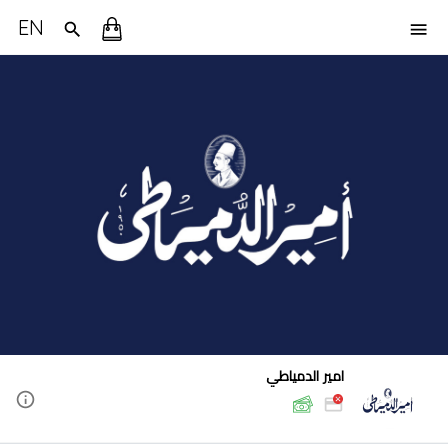
EN
امير الدمياطي