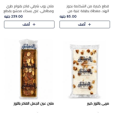
قطع كبيرة من الشكلمة بجوز
ملبن روب شرقي فاخر بقوام طري
الهند، مغطاة بطبقة غنية من
ومطاطي، غني بسخاء محشو بقطع
الشوكولاتة الفاخرة لتجمع بين
عين الجمل والبندق المحمص التي
85.00 جنيه
239.00 جنيه
القوام الطري من الداخل مركز جوز
تضيف قرمشة مميزة مُرضية
أضف
أضف
الهند المطاطي والمذاق الغن..
ونكهة جوزية غنية في كل
قضمة...
مربى باللوز كبير
ملبن عين الجمل الفاخر باللوز