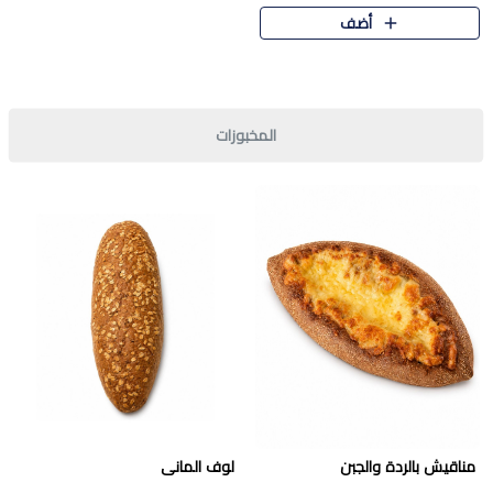
قرمشة مميزة ونكهة غنية في كل
أضف
قطعة. تجمع بين المذاق..
المخبوزات
مناقيش بالردة والجبن
لوف المانى