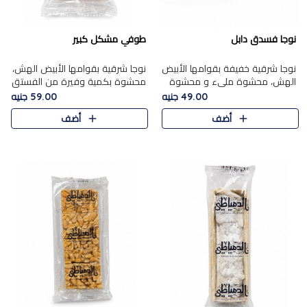
نوجا فسدق دابل
طوفي مشكل كبير
نوجا شرقية خفيفة بقوامها الأبيض
نوجا شرقية بقوامها الأبيض الهش،
الهش، محشوة مليء و محشوة
محشوة بكمية وفيرة من الفستق
بـكمية وفيرة من الفستق الفاخر
الفاخر لتمنحك نكهة غنية وقرمشة
49.00 جنيه
59.00 جنيه
لتمنحك نكهة مكسرات غنية
مميزة في كل قطعة، لتجربة تجمع
أضف
أضف
وقرمشة مميزة في كل قطعة و
بين الفخامة والمذاق..
قضم..