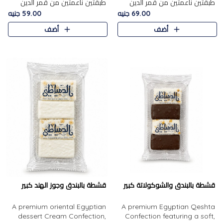
طبقتين ناعمتين من قمر الدين
طبقتين ناعمتين من قمر الدين
الفاخر، تتوسطهما حشوة غنية من
الفاخر، تتوسطهما حشوة غنية من
69.00 جنيه
59.00 جنيه
الفول السوداني المحمص، لتجمع
اللوز المحمص لتمنح مزيجًا متوازنًا
أضف
أضف
بين حلاوة المشمش الطبيعية..
من النعومة والقرمشة. ..
قشطة بالبندق والشوكولاتة كبير
قشطة بالبندق وجوز الهند كبير
A premium oriental Egyptian
A premium Egyptian Qeshta
dessert Cream Confection,
Confection featuring a soft,