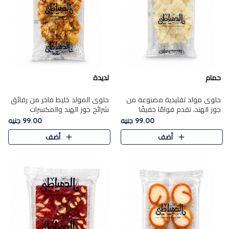
حمام
لديدة
حلوى مولد تقليدية مصنوعة من
حلوى المولد خليط فاخر من رقائق
جوز الهند، تقدم قوامًا خفيفًا
شرائح جوز الهند والمكسرات
ونكهة شرقية أصيلة تجسد روح
المحمصة، متماسك بشراب حلاوة
99.00 جنيه
99.00 جنيه
الـموسم الأعياد.
الكراميل الخفيفة ليمنحك قرمشة
أضف
أضف
غنية ومذاقًا شرقيًا أصيلً..