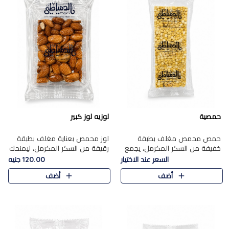
حمصية
لوزيه لوز كبير
حمص محمص مغلف بطبقة
لوز محمص بعناية مغلف بطبقة
خفيفة من السكر المكرمل، يجمع
رقيقة من السكر المكرمل، ليمنحك
بين القرمشة المميزة والطعم
قرمشة راقية ونكهة غنية تبرز
السعر عند الاختيار
120.00 جنيه
الشرقي الأصيل في واحدة من أشهر
فخامة اللوز في كل قطعة.
أضف
أضف
حلويات الموسم.