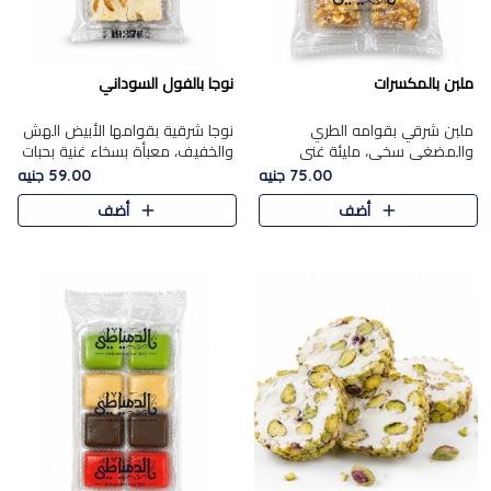
ملبن بالمكسرات
نوجا بالفول السوداني
ملبن شرقي بقوامه الطري
نوجا شرقية بقوامها الأبيض الهش
والمضغي سخي، مليئة غني
والخفيف، معبأة بسخاء غنية بحبات
بتشكيلة فاخرة من المكسرات
الفول السوداني المحمص التي
75.00 جنيه
59.00 جنيه
مشكلة المختارة التي تقدم تضيف
يقدم تضيف قرمشة مميزة مرضية
أضف
أضف
قرمشة مميزة مرضية ونكهة
وتوازنًا رائعًا مع حلا..
مكسرات غنية ف..