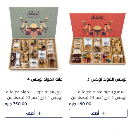
بوكس المولد لوكس 3
علبة المولد لوكس 4
استمتع بتجربة فاخرة مع علبة
ارتقِ بتجربة حلويات المولد مع علبة
لوكس 3 التي تضم 24 قطعة من
لوكس 4 التي تضم 33 قطعة من
أشهر حلويات المولد الشرقية
تشكيلة فاخرة ومتنوعة من أشهر
490.00 جنيه
750.00 جنيه
المختارة بعناية. تحتوي التشكيلة
الأصناف الشرقية. تحتوي العلبة على
أضف
أضف
على الجزرية بالفول، والملب..
الجزرية بالفول،..