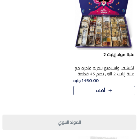
علبة مولد إيليت 2
اكتشف واستمتع بتجربة فاخرة مع
علبة إيليت 2 التي تضم 43 قطعة
تشكيلة من أرقى حلويات المولد
1450.00 جنيه
الشرقية المصرية الأصيلة ,معروضة
أضف
بشكل جميل في علبة أ..
المولد النبوي