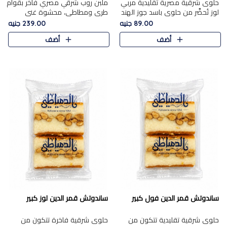
حلوى شرقية مصرية تقليدية مربي
ملبن روب شرقي مصري فاخر بقوام
لوز تُحضَّر من حلوى باسد جوز الهند
طري ومطاطي، محشوة غني
بقوام طري ومذاق غني، وتُزين
بسخاء بقطع عين الجمل واللوز
89.00 جنيه
239.00 جنيه
وتغطاه بقطع اللوز الفاخر التي
الفاخر التي تضيف قرمشة مميزة
أضف
أضف
تضيف لمسة مميزة م..
ومرضية ونكهة ناتي غنية في كل
قض..
ساندوتش قمر الدين فول كبير
ساندوتش قمر الدين لوز كبير
حلوى شرقية تقليدية تتكون من
حلوى شرقية فاخرة تتكون من