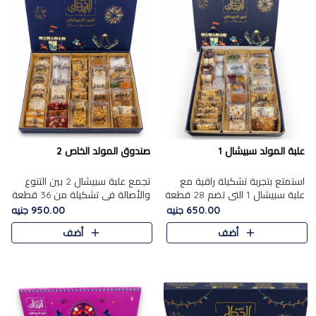
علبة المولد سبيشال 1
صندوق المولد الخاص 2
استمتع بتجربة تشكيلة راقية مع
تجمع علبة سبيشال 2 بين التنوع
علبة سبيشال 1 التي تضم 28 قطعة
والأصالة في تشكيلة من 36 قطعة
من تشكيلة مختارة بعناية من أفخر
تضم أشهر حلويات المولد الشرقية.
650.00 جنيه
950.00 جنيه
حلويات المولد المصرية الأصلية
تحتوي العلبة على الجزرية بالفول،
أضف
أضف
الشرقية. تحتوي ال..
والجزرية بالبن..