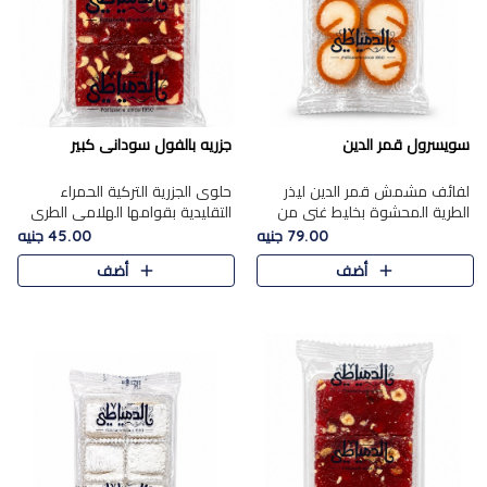
سويسرول قمر الدين
جزريه بالفول سودانى كبير
لفائف مشمش قمر الدين ليذر
حلوى الجزرية التركية الحمراء
الطرية المحشوة بخليط غني من
التقليدية بقوامها الهلامي الطري
جوز الهند الأبيض والمكسرات
ولونها الأحمر المميز، محشوة
79.00 جنيه
45.00 جنيه
الفاخرة، يقدم المذاق الحلو
بسخاء بالفول السوداني المحمص
أضف
أضف
الطبيعي لقمر الدين و تجمع بين
لتمنحك توازنًا رائعًا ..
حل..