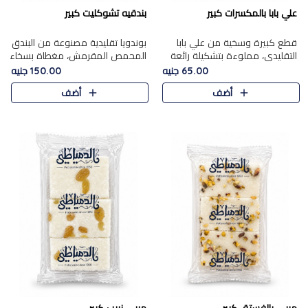
علي بابا بالمكسرات كبير
بندقيه تشوكليت كبير
قطع كبيرة وسخية من علي بابا
بوندويا تقليدية مصنوعة من البندق
التقليدي، مملوءة بتشكيلة رائعة
المحمص المقرمش، مغطاة بسخاء
من المكسرات المحمصة المحمرة.
بشوكولاتة فاخرة غنية لتحقيق
65.00 جنيه
150.00 جنيه
التوازن المثالي بين قوام القرمشة
أضف
أضف
ونكهة الشوكولاتة ا..