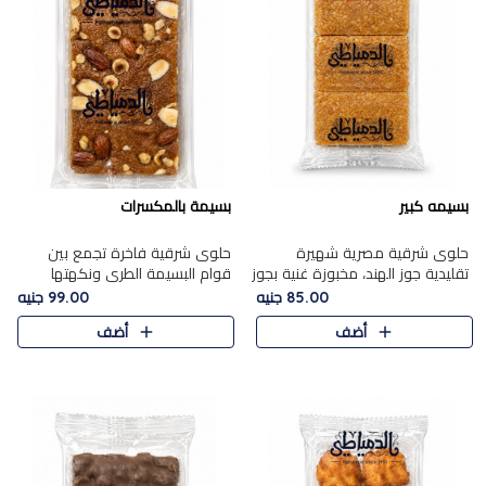
بسيمه كبير
بسيمة بالمكسرات
حلوى شرقية مصرية شهيرة
حلوى شرقية فاخرة تجمع بين
تقليدية جوز الهند، مخبوزة غنية بجوز
قوام البسيمة الطري ونكهتها
الهند، بلمسه ذهبية وتتميز بقوامها
الغنية، مزينة بتشكيلة مختارة من
85.00 جنيه
99.00 جنيه
المرمل وطعمها اللذيذ الذي يشبه
اللوز والبندق والمكسرات الفاخرة.
أضف
أضف
البسبوسة. تُخبز..
مزيج متوازن من القوام ..