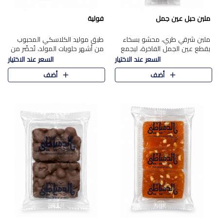
ملبن حبل عين جمل
فولية
ملبن شرقي طري، محشو بسخاء
طبق موليد الكلاسكي المحبوب
بقطع عين الجمل الفاخرة، ليجمع
من أشهر حلويات المولد، تُحضّر من
بين القوام الناعم وقرمشة الجوز
فول سوداني محمص بعناية
السعر عند الاختيار
السعر عند الاختيار
في مذاق شرقي أصيل.
ومغلف بطبقة رقيقة من السكر
أضف
أضف
المكرمل، لتمنحك قرمشة أصيلة
وم..