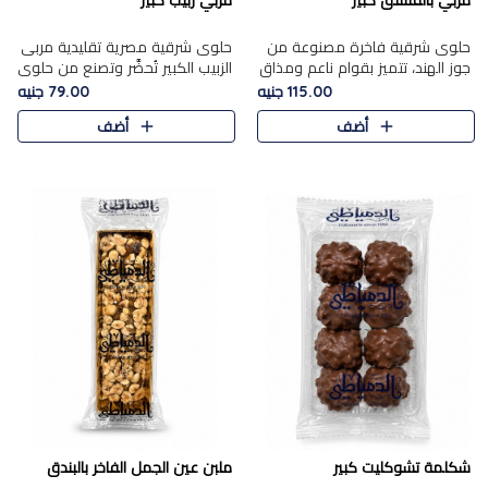
مربي بالفستق كبير
مربي زبيب كبير
حلوى شرقية فاخرة مصنوعة من
حلوى شرقية مصرية تقليدية مربى
جوز الهند، تتميز بقوام ناعم ومذاق
الزبيب الكبير تُحضَّر وتصنع من حلوي
غني، وتزين بقطع من الفستق
جوز الهند باسد بقوام طري ومذاق
115.00 جنيه
79.00 جنيه
الفاخر التي تضيف عليها قرمشة
غني، وتُزين وتغطا بحبات الزبيب
أضف
أضف
خفيفة.
الذهبي التي ..
شكلمة تشوكليت كبير
ملبن عين الجمل الفاخر بالبندق