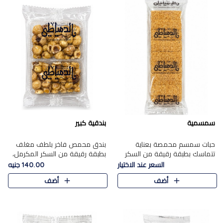
سمسمية
بندقية كبير
حبات سمسم محمصة بعناية
بندق محمص فاخر بلطف مغلف
تتماسك بطبقة رقيقة من السكر
بطبقة رقيقة من السكر المكرمل،
المكرمل، لتقدم طعم السمسم
يجمع بين النكهة الغنية ناتي
السعر عند الاختيار
140.00 جنيه
المميز وقرمشتة التي ارتبطت ببهجة
والقرمشة الراقية المرضية في
أضف
أضف
المولد عبر الأجيال.
حلوى شرقية أنيقه بطابع مميز.