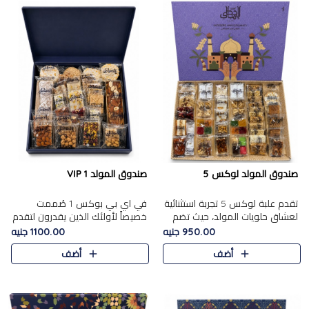
صندوق المولد لوكس 5
صندوق المولد VIP 1
تقدم علبة لوكس 5 تجربة استثنائية
في اي بي بوكس 1 صُممت
لعشاق حلويات المولد، حيث تضم
خصيصاً لأولئك الذين يقدرون لتقدم
42 قطعة من تشكيلة فاخرة تجمع
تجربة استثنائية بوكس تجمع بين
950.00 جنيه
1100.00 جنيه
بين أشهر الأصناف التقليدية وأصناف
أفخر حلويات المولد المصري مع
أضف
أضف
مميزة مختارة بع..
تشكيلة مختارة من الأصناف ..