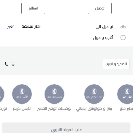
توصيل
استلام
توصيل الى
اختر منطقة
تغيير
أقرب وصول
التصفية و الترتيب
طير حلو
بيتزا و حواوشي ايطالي
بوكسات توفير الفطير
الآيس كريم
تورت
علب المولد النبوي