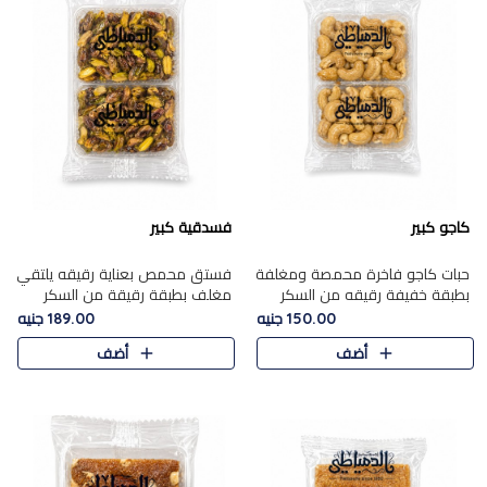
كاجو كبير
فسدقية كبير
حبات كاجو فاخرة محمصة ومغلفة
فستق محمص بعناية رقيقه يلتقي
بطبقة خفيفة رقيقه من السكر
مغلف بطبقة رقيقة من السكر
المكرمل، تجمع بين توازن النعومة
المكرمل، ليقدم مذاقًا فاخرًا حلوي
150.00 جنيه
189.00 جنيه
زبدية غنية فاخرة والقرمشة
شرقية فاخرة ونكهة غنية ناتي تميز
أضف
أضف
المرضية في حلوى شرقية بطاب..
كل قطعة و قوام هش