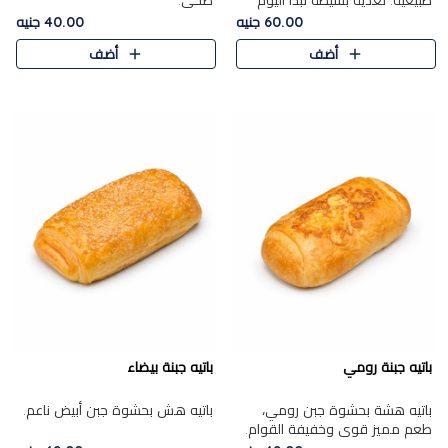
طبيعية. تغذية بسيطة تبدأ اليوم
صحي.
بشكل صحيح.
60.00 جنيه
40.00 جنيه
أضف
أضف
باتيه جبنة رومي
باتيه جبنة بيضاء
باتيه هشة بحشوة جبن رومي،
باتيه هش بحشوة جبن أبيض ناعم.
طعم مميز قوي وخفيفة القوام.