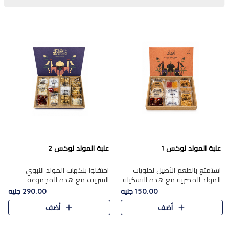
علبة المولد لوكس 1
علبة المولد لوكس 2
استمتع بالطعم الأصيل لحلويات
احتفلوا بنكهات المولد النبوي
المولد المصرية مع هذه التشكيلة
الشريف مع هذه المجموعة
المختارة بعناية من 9 قطع. تتضمن
الفاخرة المكونة من 19 قطعة،
150.00 جنيه
290.00 جنيه
التشكيلة جوزرية مع فول،ملبان
والتي تم اختيارها بعناية فائقة لتُبرز
أضف
أضف
سادة، ملبان
تشكيلة واسعة من الحلويات
التقليدية المفضلة. تشمل
المجموعة .....