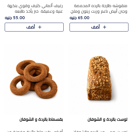
منقوشه طازجة بالرده المحمصة
رغيف ألماني كثيف وقوي بنكهة
وجبن أبيض ناعم وزيت زيتون وملح،
غنية وعميقة. خبز يأخذ طابعه
مباشرة من الفرن.الرده مع نعومة
بجدية.
65.00 جنيه
55.00 جنيه
الجبن فوق عجينة طازجة.
أضف
أضف
توست بالردة و الشوفان
بقسماط بالردة و الشوفان