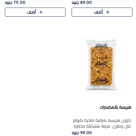
featuring a soft, creamy
creamy texture paired with a
89.00 جنيه
75.00 جنيه
texture and the distinctive
rich layer of premium
أضف
أضف
flavor of roasted hazelnuts.
chocolate and the distinctive
Smoo..
flav..
هريسة بالمكسرات
حلوى هريسة شرقية فاخرة بقوام
غني وطري، مزينة بتشكيلة مختارة
من المكسرات الفاخرة التي تضيف
99.00 جنيه