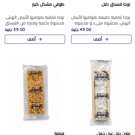
نوجا فسدق دابل
طوفي مشكل كبير
نوجا شرقية خفيفة بقوامها الأبيض
نوجا شرقية بقوامها الأبيض الهش،
الهش، محشوة مليء و محشوة
محشوة بكمية وفيرة من الفستق
بـكمية وفيرة من الفستق الفاخر
الفاخر لتمنحك نكهة غنية وقرمشة
49.00 جنيه
59.00 جنيه
لتمنحك نكهة مكسرات غنية
مميزة في كل قطعة، لتجربة تجمع
أضف
أضف
وقرمشة مميزة في كل قطعة و
بين الفخامة والمذاق..
قضم..
ملبن حبل عين جمل
فولية