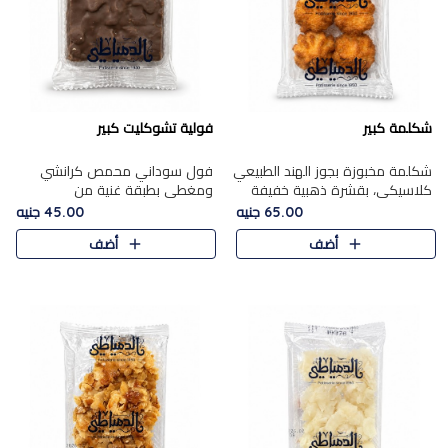
شكلمة كبير
فولية تشوكليت كبير
شكلمة مخبوزة بجوز الهند الطبيعي
فول سوداني محمص كرانشي
كلاسيكي، بقشرة ذهبية خفيفة
ومغطى بطبقة غنية من
وقلب طري رطب يذوب في الفم،
الشوكولاتة، يجمع بين طعم
65.00 جنيه
45.00 جنيه
تمنحك المذاق الشرقي الحلو الأصيل
القرمشة الأصيلة الكلاسكيكية
أضف
أضف
التقليدي في كل لقمة.
التقليدية للفول السوداني وحلاوة
الشوكولاتة ا..