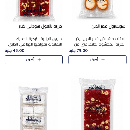
سويسرول قمر الدين
جزريه بالفول سودانى كبير
لفائف مشمش قمر الدين ليذر
حلوى الجزرية التركية الحمراء
الطرية المحشوة بخليط غني من
التقليدية بقوامها الهلامي الطري
جوز الهند الأبيض والمكسرات
ولونها الأحمر المميز، محشوة
79.00 جنيه
45.00 جنيه
الفاخرة، يقدم المذاق الحلو
بسخاء بالفول السوداني المحمص
أضف
أضف
الطبيعي لقمر الدين و تجمع بين
لتمنحك توازنًا رائعًا ..
حل..