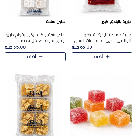
جزرية بالبندق كبير
ملبن سادة
جزرية حمراء تقليدية بقوامها
ملبن شرقي كلاسيكي بقوام طريو
الهلامي الطري، غنية بحبات البندق
رقيق يذوب مع كل قضمة،
الفاخرة التي تضيف قرمشة راقية
مغطى بطبقة ناعمة من السكر
65.00 جنيه
55.00 جنيه
إلى قوامها الناعم، لتقدم مزيجًا
البودرة ليقدم المذاق الأصيل الذي
أضف
أضف
متوازنًا من النكه..
ارتبط بحلويات المولد التقليدي..