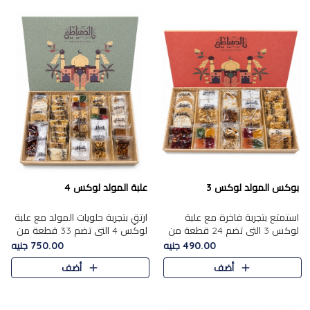
بوكس المولد لوكس 3
علبة المولد لوكس 4
استمتع بتجربة فاخرة مع علبة
ارتقِ بتجربة حلويات المولد مع علبة
لوكس 3 التي تضم 24 قطعة من
لوكس 4 التي تضم 33 قطعة من
أشهر حلويات المولد الشرقية
تشكيلة فاخرة ومتنوعة من أشهر
490.00 جنيه
750.00 جنيه
المختارة بعناية. تحتوي التشكيلة
الأصناف الشرقية. تحتوي العلبة على
أضف
أضف
على الجزرية بالفول، والملب..
الجزرية بالفول،..