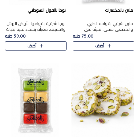
ملبن بالمكسرات
نوجا بالفول السوداني
ملبن شرقي بقوامه الطري
نوجا شرقية بقوامها الأبيض الهش
والمضغي سخي، مليئة غني
والخفيف، معبأة بسخاء غنية بحبات
بتشكيلة فاخرة من المكسرات
الفول السوداني المحمص التي
75.00 جنيه
59.00 جنيه
مشكلة المختارة التي تقدم تضيف
يقدم تضيف قرمشة مميزة مرضية
أضف
أضف
قرمشة مميزة مرضية ونكهة
وتوازنًا رائعًا مع حلا..
مكسرات غنية ف..