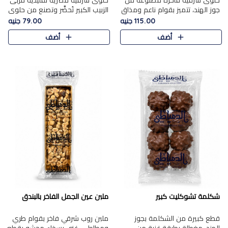
حلوى شرقية فاخرة مصنوعة من
حلوى شرقية مصرية تقليدية مربى
جوز الهند، تتميز بقوام ناعم ومذاق
الزبيب الكبير تُحضَّر وتصنع من حلوي
غني، وتزين بقطع من الفستق
جوز الهند باسد بقوام طري ومذاق
115.00 جنيه
79.00 جنيه
الفاخر التي تضيف عليها قرمشة
غني، وتُزين وتغطا بحبات الزبيب
أضف
أضف
خفيفة.
الذهبي التي ..
شكلمة تشوكليت كبير
ملبن عين الجمل الفاخر بالبندق
قطع كبيرة من الشكلمة بجوز
ملبن روب شرقي فاخر بقوام طري