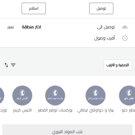
توصيل
استلام
توصيل الى
اختر منطقة
تغيير
أقرب وصول
التصفية و الترتيب
طير حلو
بيتزا و حواوشي ايطالي
بوكسات توفير الفطير
الآيس كريم
تورت
علب المولد النبوي