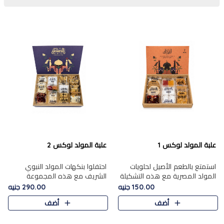
علبة المولد لوكس 1
علبة المولد لوكس 2
استمتع بالطعم الأصيل لحلويات
احتفلوا بنكهات المولد النبوي
المولد المصرية مع هذه التشكيلة
الشريف مع هذه المجموعة
المختارة بعناية من 9 قطع. تتضمن
الفاخرة المكونة من 19 قطعة،
150.00 جنيه
290.00 جنيه
التشكيلة جوزرية مع فول،ملبان
والتي تم اختيارها بعناية فائقة لتُبرز
أضف
أضف
سادة، ملبان
تشكيلة واسعة من الحلويات
التقليدية المفضلة. تشمل
المجموعة .....