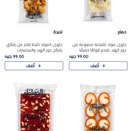
حمام
لديدة
حلوى مولد تقليدية مصنوعة من
حلوى المولد خليط فاخر من رقائق
جوز الهند، تقدم قوامًا خفيفًا
شرائح جوز الهند والمكسرات
ونكهة شرقية أصيلة تجسد روح
المحمصة، متماسك بشراب حلاوة
99.00 جنيه
99.00 جنيه
الـموسم الأعياد.
الكراميل الخفيفة ليمنحك قرمشة
أضف
أضف
غنية ومذاقًا شرقيًا أصيلً..