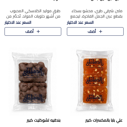
ملبن شرقي طري، محشو بسخاء
طبق موليد الكلاسكي المحبوب
بقطع عين الجمل الفاخرة، ليجمع
من أشهر حلويات المولد، تُحضّر من
بين القوام الناعم وقرمشة الجوز
فول سوداني محمص بعناية
السعر عند الاختيار
السعر عند الاختيار
في مذاق شرقي أصيل.
ومغلف بطبقة رقيقة من السكر
أضف
أضف
المكرمل، لتمنحك قرمشة أصيلة
وم..
علي بابا بالمكسرات كبير
بندقيه تشوكليت كبير