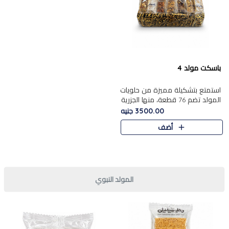
باسكت مولد 4
استمتع بتشكيلة مميزة من حلويات
المولد تضم 76 قطعة، منها الجزرية
بالفول والبندق، علي بابا
3500.00 جنيه
بالمكسرات.......
أضف
المولد النبوي