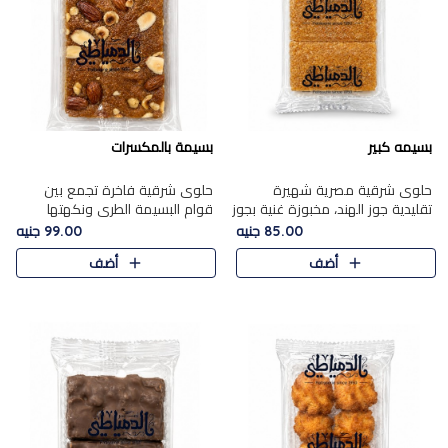
بسيمه كبير
بسيمة بالمكسرات
حلوى شرقية مصرية شهيرة
حلوى شرقية فاخرة تجمع بين
تقليدية جوز الهند، مخبوزة غنية بجوز
قوام البسيمة الطري ونكهتها
الهند، بلمسه ذهبية وتتميز بقوامها
الغنية، مزينة بتشكيلة مختارة من
85.00 جنيه
99.00 جنيه
المرمل وطعمها اللذيذ الذي يشبه
اللوز والبندق والمكسرات الفاخرة.
أضف
أضف
البسبوسة. تُخبز..
مزيج متوازن من القوام ..