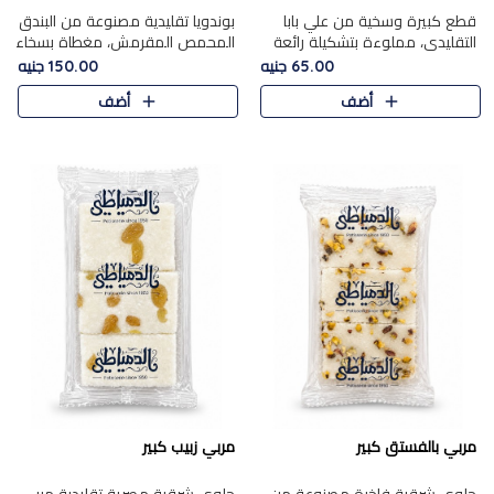
قطع كبيرة وسخية من علي بابا
بوندويا تقليدية مصنوعة من البندق
التقليدي، مملوءة بتشكيلة رائعة
المحمص المقرمش، مغطاة بسخاء
من المكسرات المحمصة المحمرة.
بشوكولاتة فاخرة غنية لتحقيق
65.00 جنيه
150.00 جنيه
التوازن المثالي بين قوام القرمشة
أضف
أضف
ونكهة الشوكولاتة ا..
مربي بالفستق كبير
مربي زبيب كبير