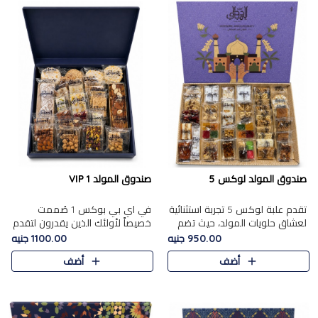
صندوق المولد لوكس 5
صندوق المولد VIP 1
تقدم علبة لوكس 5 تجربة استثنائية
في اي بي بوكس 1 صُممت
لعشاق حلويات المولد، حيث تضم
خصيصاً لأولئك الذين يقدرون لتقدم
42 قطعة من تشكيلة فاخرة تجمع
تجربة استثنائية بوكس تجمع بين
950.00 جنيه
1100.00 جنيه
بين أشهر الأصناف التقليدية وأصناف
أفخر حلويات المولد المصري مع
أضف
أضف
مميزة مختارة بع..
تشكيلة مختارة من الأصناف ..