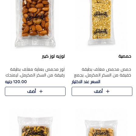
حمصية
لوزيه لوز كبير
حمص محمص مغلف بطبقة
لوز محمص بعناية مغلف بطبقة
خفيفة من السكر المكرمل، يجمع
رقيقة من السكر المكرمل، ليمنحك
بين القرمشة المميزة والطعم
قرمشة راقية ونكهة غنية تبرز
السعر عند الاختيار
120.00 جنيه
الشرقي الأصيل في واحدة من أشهر
فخامة اللوز في كل قطعة.
أضف
أضف
حلويات الموسم.