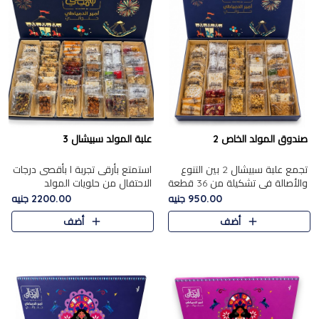
صندوق المولد الخاص 2
علبة المولد سبيشال 3
تجمع علبة سبيشال 2 بين التنوع
استمتع بأرقى تجربة ا بأقصى درجات
والأصالة في تشكيلة من 36 قطعة
الاحتفال من حلويات المولد
تضم أشهر حلويات المولد الشرقية.
المصريه الأصيلة مع هذه الفخامة
950.00 جنيه
2200.00 جنيه
تحتوي العلبة على الجزرية بالفول،
مع علبة سبيشال 3 التي تضم 56
أضف
أضف
والجزرية بالبن..
قطعة من تشكيلة استثن..