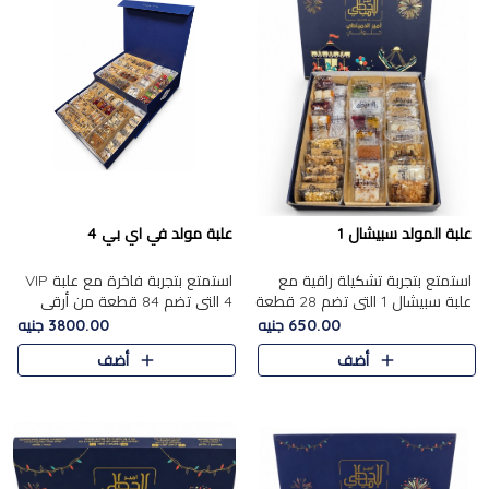
علبة المولد سبيشال 1
علبة مولد في اي بي 4
استمتع بتجربة تشكيلة راقية مع
استمتع بتجربة فاخرة مع علبة VIP
علبة سبيشال 1 التي تضم 28 قطعة
4 التي تضم 84 قطعة من أرقى
من تشكيلة مختارة بعناية من أفخر
حلويات المولد الشرقية، في تشكيلة
650.00 جنيه
3800.00 جنيه
حلويات المولد المصرية الأصلية
غنية تجمع بين الحلويات التقليدية
أضف
أضف
الشرقية. تحتوي ال..
والمكسرات الفاخرة. تحتوي العلبة
على.....