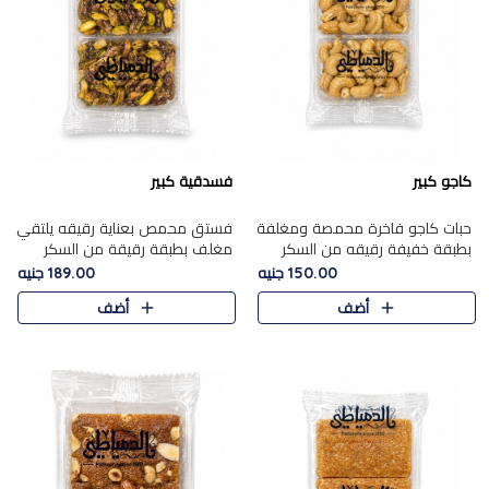
كاجو كبير
فسدقية كبير
حبات كاجو فاخرة محمصة ومغلفة
فستق محمص بعناية رقيقه يلتقي
بطبقة خفيفة رقيقه من السكر
مغلف بطبقة رقيقة من السكر
المكرمل، تجمع بين توازن النعومة
المكرمل، ليقدم مذاقًا فاخرًا حلوي
150.00 جنيه
189.00 جنيه
زبدية غنية فاخرة والقرمشة
شرقية فاخرة ونكهة غنية ناتي تميز
أضف
أضف
المرضية في حلوى شرقية بطاب..
كل قطعة و قوام هش