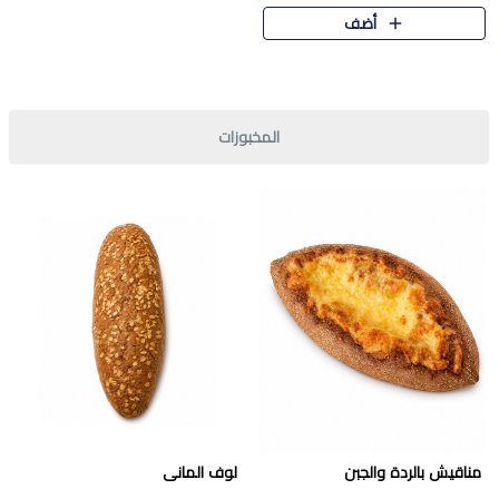
قرمشة مميزة ونكهة غنية في كل
أضف
قطعة. تجمع بين المذاق..
المخبوزات
مناقيش بالردة والجبن
لوف المانى