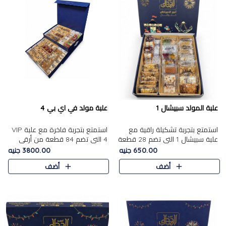
علبة المولد سبيشال 1
علبة مولد في اي بي 4
استمتع بتجربة تشكيلة راقية مع
استمتع بتجربة فاخرة مع علبة VIP
علبة سبيشال 1 التي تضم 28 قطعة
4 التي تضم 84 قطعة من أرقى
من تشكيلة مختارة بعناية من أفخر
حلويات المولد الشرقية، في تشكيلة
650.00 جنيه
3800.00 جنيه
حلويات المولد المصرية الأصلية
غنية تجمع بين الحلويات التقليدية
أضف
أضف
الشرقية. تحتوي ال..
والمكسرات الفاخرة. تحتوي العلبة
على.....