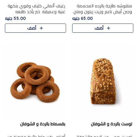
منقوشه طازجة بالرده المحمصة
رغيف ألماني كثيف وقوي بنكهة
وجبن أبيض ناعم وزيت زيتون وملح،
غنية وعميقة. خبز يأخذ طابعه
مباشرة من الفرن.الرده مع نعومة
بجدية.
65.00 جنيه
55.00 جنيه
الجبن فوق عجينة طازجة.
أضف
أضف
توست بالردة و الشوفان
بقسماط بالردة و الشوفان