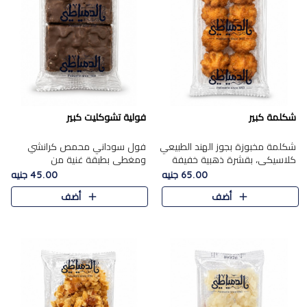
شكلمة كبير
فولية تشوكليت كبير
شكلمة مخبوزة بجوز الهند الطبيعي
فول سوداني محمص كرانشي
كلاسيكي، بقشرة ذهبية خفيفة
ومغطى بطبقة غنية من
وقلب طري رطب يذوب في الفم،
الشوكولاتة، يجمع بين طعم
65.00 جنيه
45.00 جنيه
تمنحك المذاق الشرقي الحلو الأصيل
القرمشة الأصيلة الكلاسكيكية
أضف
أضف
التقليدي في كل لقمة.
التقليدية للفول السوداني وحلاوة
الشوكولاتة ا..