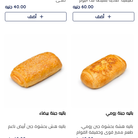
طبيعية. تغذية بسيطة تبدأ اليوم
صحي.
بشكل صحيح.
60.00 جنيه
40.00 جنيه
أضف
أضف
باتيه جبنة رومي
باتيه جبنة بيضاء
باتيه هشة بحشوة جبن رومي،
باتيه هش بحشوة جبن أبيض ناعم.
طعم مميز قوي وخفيفة القوام.