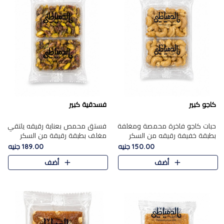
كاجو كبير
فسدقية كبير
حبات كاجو فاخرة محمصة ومغلفة
فستق محمص بعناية رقيقه يلتقي
بطبقة خفيفة رقيقه من السكر
مغلف بطبقة رقيقة من السكر
المكرمل، تجمع بين توازن النعومة
المكرمل، ليقدم مذاقًا فاخرًا حلوي
150.00 جنيه
189.00 جنيه
زبدية غنية فاخرة والقرمشة
شرقية فاخرة ونكهة غنية ناتي تميز
أضف
أضف
المرضية في حلوى شرقية بطاب..
كل قطعة و قوام هش