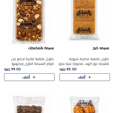
بسيمه كبير
بسيمة بالمكسرات
حلوى شرقية مصرية شهيرة
حلوى شرقية فاخرة تجمع بين
تقليدية جوز الهند، مخبوزة غنية بجوز
قوام البسيمة الطري ونكهتها
الهند، بلمسه ذهبية وتتميز بقوامها
الغنية، مزينة بتشكيلة مختارة من
85.00 جنيه
99.00 جنيه
المرمل وطعمها اللذيذ الذي يشبه
اللوز والبندق والمكسرات الفاخرة.
أضف
أضف
البسبوسة. تُخبز..
مزيج متوازن من القوام ..