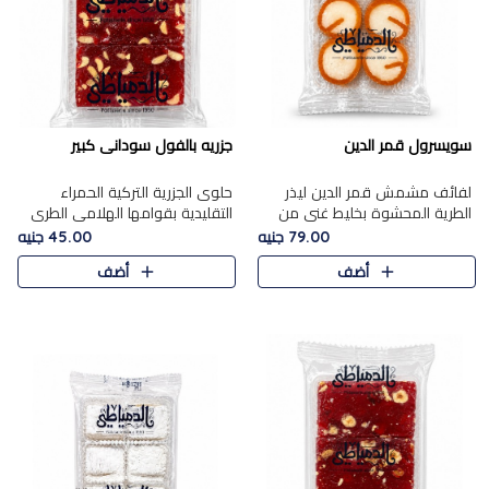
سويسرول قمر الدين
جزريه بالفول سودانى كبير
لفائف مشمش قمر الدين ليذر
حلوى الجزرية التركية الحمراء
الطرية المحشوة بخليط غني من
التقليدية بقوامها الهلامي الطري
جوز الهند الأبيض والمكسرات
ولونها الأحمر المميز، محشوة
79.00 جنيه
45.00 جنيه
الفاخرة، يقدم المذاق الحلو
بسخاء بالفول السوداني المحمص
أضف
أضف
الطبيعي لقمر الدين و تجمع بين
لتمنحك توازنًا رائعًا ..
حل..