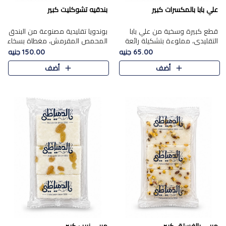
علي بابا بالمكسرات كبير
بندقيه تشوكليت كبير
قطع كبيرة وسخية من علي بابا
بوندويا تقليدية مصنوعة من البندق
التقليدي، مملوءة بتشكيلة رائعة
المحمص المقرمش، مغطاة بسخاء
من المكسرات المحمصة المحمرة.
بشوكولاتة فاخرة غنية لتحقيق
65.00 جنيه
150.00 جنيه
التوازن المثالي بين قوام القرمشة
أضف
أضف
ونكهة الشوكولاتة ا..