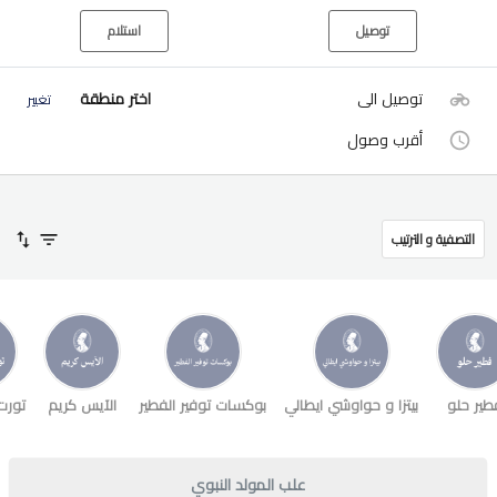
توصيل
استلام
توصيل الى
اختر منطقة
تغيير
أقرب وصول
التصفية و الترتيب
طير حلو
بيتزا و حواوشي ايطالي
بوكسات توفير الفطير
الآيس كريم
تورت
علب المولد النبوي