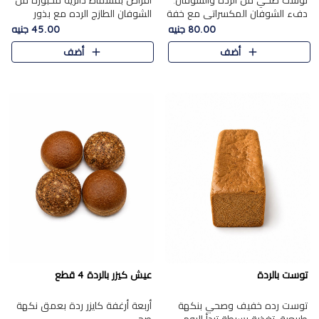
توست صحي من الرده والشوفان.
أقراص بقسماط دائرية مخبوزة من
دفء الشوفان المكسراتي مع خفة
الشوفان الطازج الرده مع بذور
الرده في كل شريحة.
مختارة. قرمشة الحبوب والبذور،
80.00 جنيه
45.00 جنيه
بداية صحية لكل صباح.
أضف
أضف
توست بالردة
عيش كيزر بالردة 4 قطع
توست رده خفيف وصحي بنكهة
أربعة أرغفة كايزر ردة بعمق نكهة