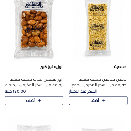
حمصية
لوزيه لوز كبير
حمص محمص مغلف بطبقة
لوز محمص بعناية مغلف بطبقة
خفيفة من السكر المكرمل، يجمع
رقيقة من السكر المكرمل، ليمنحك
بين القرمشة المميزة والطعم
قرمشة راقية ونكهة غنية تبرز
السعر عند الاختيار
120.00 جنيه
الشرقي الأصيل في واحدة من أشهر
فخامة اللوز في كل قطعة.
أضف
أضف
حلويات الموسم.