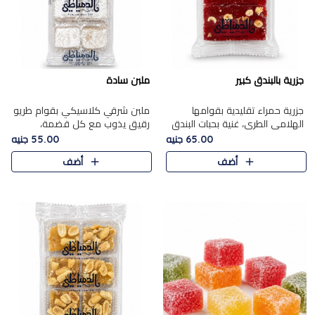
جزرية بالبندق كبير
ملبن سادة
جزرية حمراء تقليدية بقوامها
ملبن شرقي كلاسيكي بقوام طريو
الهلامي الطري، غنية بحبات البندق
رقيق يذوب مع كل قضمة،
الفاخرة التي تضيف قرمشة راقية
مغطى بطبقة ناعمة من السكر
65.00 جنيه
55.00 جنيه
إلى قوامها الناعم، لتقدم مزيجًا
البودرة ليقدم المذاق الأصيل الذي
أضف
أضف
متوازنًا من النكه..
ارتبط بحلويات المولد التقليدي..