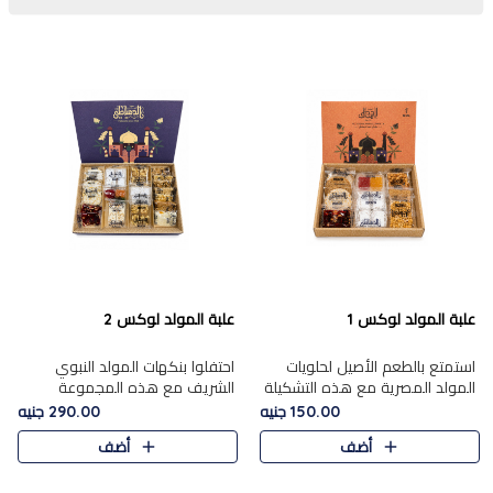
علبة المولد لوكس 1
علبة المولد لوكس 2
استمتع بالطعم الأصيل لحلويات
احتفلوا بنكهات المولد النبوي
المولد المصرية مع هذه التشكيلة
الشريف مع هذه المجموعة
المختارة بعناية من 9 قطع. تتضمن
الفاخرة المكونة من 19 قطعة،
150.00 جنيه
290.00 جنيه
التشكيلة جوزرية مع فول،ملبان
والتي تم اختيارها بعناية فائقة لتُبرز
أضف
أضف
سادة، ملبان
تشكيلة واسعة من الحلويات
التقليدية المفضلة. تشمل
المجموعة .....