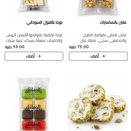
ملبن بالمكسرات
نوجا بالفول السوداني
ملبن شرقي بقوامه الطري
نوجا شرقية بقوامها الأبيض الهش
والمضغي سخي، مليئة غني
والخفيف، معبأة بسخاء غنية بحبات
بتشكيلة فاخرة من المكسرات
الفول السوداني المحمص التي
75.00 جنيه
59.00 جنيه
مشكلة المختارة التي تقدم تضيف
يقدم تضيف قرمشة مميزة مرضية
أضف
أضف
قرمشة مميزة مرضية ونكهة
وتوازنًا رائعًا مع حلا..
مكسرات غنية ف..