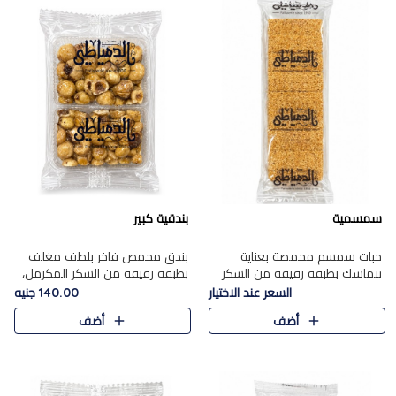
سمسمية
بندقية كبير
حبات سمسم محمصة بعناية
بندق محمص فاخر بلطف مغلف
تتماسك بطبقة رقيقة من السكر
بطبقة رقيقة من السكر المكرمل،
المكرمل، لتقدم طعم السمسم
يجمع بين النكهة الغنية ناتي
السعر عند الاختيار
140.00 جنيه
المميز وقرمشتة التي ارتبطت ببهجة
والقرمشة الراقية المرضية في
أضف
أضف
المولد عبر الأجيال.
حلوى شرقية أنيقه بطابع مميز.