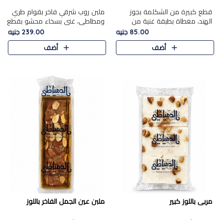
قطع كبيرة من الشكلمة بجوز
ملبن روب شرقي فاخر بقوام طري
الهند، مغطاة بطبقة غنية من
ومطاطي، غني بسخاء محشو بقطع
الشوكولاتة الفاخرة لتجمع بين
عين الجمل والبندق المحمص التي
85.00 جنيه
239.00 جنيه
القوام الطري من الداخل مركز جوز
تضيف قرمشة مميزة مُرضية
أضف
أضف
الهند المطاطي والمذاق الغن..
ونكهة جوزية غنية في كل
قضمة...
مربى باللوز كبير
ملبن عين الجمل الفاخر باللوز