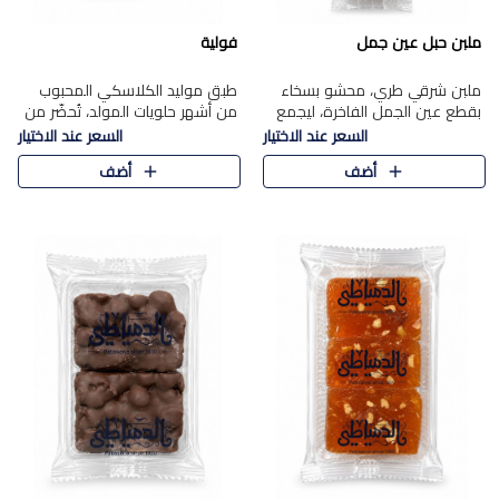
ملبن حبل عين جمل
فولية
ملبن شرقي طري، محشو بسخاء
طبق موليد الكلاسكي المحبوب
بقطع عين الجمل الفاخرة، ليجمع
من أشهر حلويات المولد، تُحضّر من
بين القوام الناعم وقرمشة الجوز
فول سوداني محمص بعناية
السعر عند الاختيار
السعر عند الاختيار
في مذاق شرقي أصيل.
ومغلف بطبقة رقيقة من السكر
أضف
أضف
المكرمل، لتمنحك قرمشة أصيلة
وم..