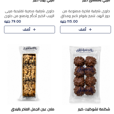
مربي بالفستق كبير
مربي زبيب كبير
حلوى شرقية فاخرة مصنوعة من
حلوى شرقية مصرية تقليدية مربى
جوز الهند، تتميز بقوام ناعم ومذاق
الزبيب الكبير تُحضَّر وتصنع من حلوي
غني، وتزين بقطع من الفستق
جوز الهند باسد بقوام طري ومذاق
115.00 جنيه
79.00 جنيه
الفاخر التي تضيف عليها قرمشة
غني، وتُزين وتغطا بحبات الزبيب
أضف
أضف
خفيفة.
الذهبي التي ..
شكلمة تشوكليت كبير
ملبن عين الجمل الفاخر بالبندق