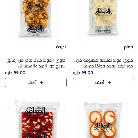
حمام
لديدة
حلوى مولد تقليدية مصنوعة من
حلوى المولد خليط فاخر من رقائق
جوز الهند، تقدم قوامًا خفيفًا
شرائح جوز الهند والمكسرات
ونكهة شرقية أصيلة تجسد روح
المحمصة، متماسك بشراب حلاوة
99.00 جنيه
99.00 جنيه
الـموسم الأعياد.
الكراميل الخفيفة ليمنحك قرمشة
أضف
أضف
غنية ومذاقًا شرقيًا أصيلً..