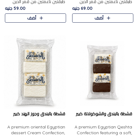
طبقتين ناعمتين من قمر الدين
طبقتين ناعمتين من قمر الدين
الفاخر، تتوسطهما حشوة غنية من
الفاخر، تتوسطهما حشوة غنية من
69.00 جنيه
59.00 جنيه
الفول السوداني المحمص، لتجمع
اللوز المحمص لتمنح مزيجًا متوازنًا
أضف
أضف
بين حلاوة المشمش الطبيعية..
من النعومة والقرمشة. ..
قشطة بالبندق والشوكولاتة كبير
قشطة بالبندق وجوز الهند كبير
A premium oriental Egyptian
A premium Egyptian Qeshta
dessert Cream Confection,
Confection featuring a soft,