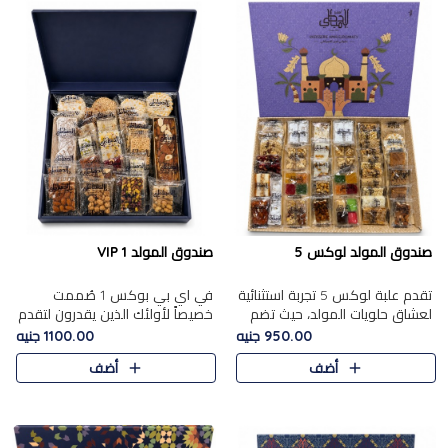
صندوق المولد لوكس 5
صندوق المولد VIP 1
تقدم علبة لوكس 5 تجربة استثنائية
في اي بي بوكس 1 صُممت
لعشاق حلويات المولد، حيث تضم
خصيصاً لأولئك الذين يقدرون لتقدم
42 قطعة من تشكيلة فاخرة تجمع
تجربة استثنائية بوكس تجمع بين
950.00 جنيه
1100.00 جنيه
بين أشهر الأصناف التقليدية وأصناف
أفخر حلويات المولد المصري مع
أضف
أضف
مميزة مختارة بع..
تشكيلة مختارة من الأصناف ..