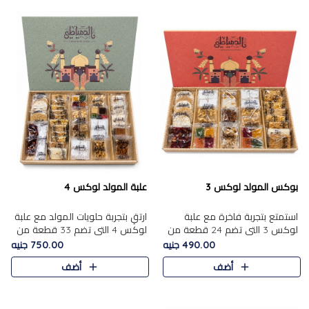
بوكس المولد لوكس 3
علبة المولد لوكس 4
استمتع بتجربة فاخرة مع علبة
ارتقِ بتجربة حلويات المولد مع علبة
لوكس 3 التي تضم 24 قطعة من
لوكس 4 التي تضم 33 قطعة من
أشهر حلويات المولد الشرقية
تشكيلة فاخرة ومتنوعة من أشهر
490.00 جنيه
750.00 جنيه
المختارة بعناية. تحتوي التشكيلة
الأصناف الشرقية. تحتوي العلبة على
أضف
أضف
على الجزرية بالفول، والملب..
الجزرية بالفول،..