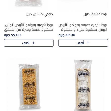
نوجا فسدق دابل
طوفي مشكل كبير
نوجا شرقية خفيفة بقوامها الأبيض
نوجا شرقية بقوامها الأبيض الهش،
الهش، محشوة مليء و محشوة
محشوة بكمية وفيرة من الفستق
بـكمية وفيرة من الفستق الفاخر
الفاخر لتمنحك نكهة غنية وقرمشة
49.00 جنيه
59.00 جنيه
لتمنحك نكهة مكسرات غنية
مميزة في كل قطعة، لتجربة تجمع
أضف
أضف
وقرمشة مميزة في كل قطعة و
بين الفخامة والمذاق..
قضم..