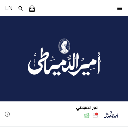
EN
امير الدمياطي