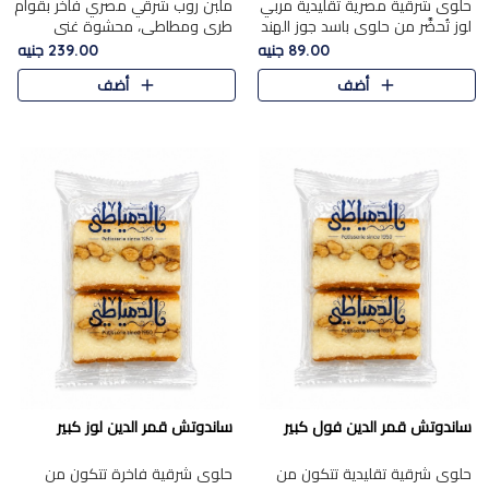
حلوى شرقية مصرية تقليدية مربي
ملبن روب شرقي مصري فاخر بقوام
لوز تُحضَّر من حلوى باسد جوز الهند
طري ومطاطي، محشوة غني
بقوام طري ومذاق غني، وتُزين
بسخاء بقطع عين الجمل واللوز
89.00 جنيه
239.00 جنيه
وتغطاه بقطع اللوز الفاخر التي
الفاخر التي تضيف قرمشة مميزة
أضف
أضف
تضيف لمسة مميزة م..
ومرضية ونكهة ناتي غنية في كل
قض..
ساندوتش قمر الدين فول كبير
ساندوتش قمر الدين لوز كبير
حلوى شرقية تقليدية تتكون من
حلوى شرقية فاخرة تتكون من