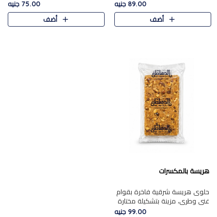
featuring a soft, creamy
creamy texture paired with a
89.00 جنيه
75.00 جنيه
texture and the distinctive
rich layer of premium
أضف
أضف
flavor of roasted hazelnuts.
chocolate and the distinctive
Smoo..
flav..
هريسة بالمكسرات
حلوى هريسة شرقية فاخرة بقوام
غني وطري، مزينة بتشكيلة مختارة
من المكسرات الفاخرة التي تضيف
99.00 جنيه