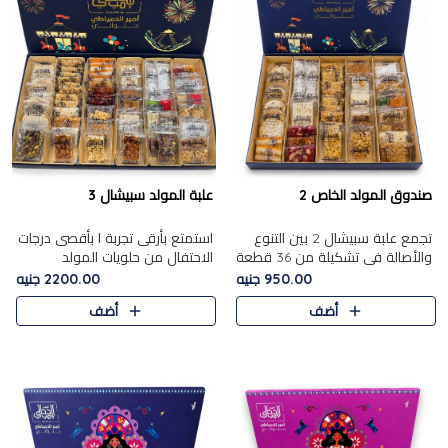
صندوق المولد الخاص 2
علبة المولد سبيشال 3
تجمع علبة سبيشال 2 بين التنوع
استمتع بأرقى تجربة ا بأقصى درجات
والأصالة في تشكيلة من 36 قطعة
الاحتفال من حلويات المولد
تضم أشهر حلويات المولد الشرقية.
المصريه الأصيلة مع هذه الفخامة
950.00 جنيه
2200.00 جنيه
تحتوي العلبة على الجزرية بالفول،
مع علبة سبيشال 3 التي تضم 56
أضف
أضف
والجزرية بالبن..
قطعة من تشكيلة استثن..