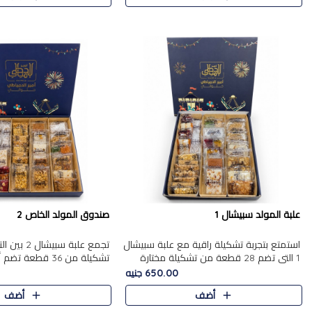
علبة المولد سبيشال 1
صندوق المولد الخاص 2
استمتع بتجربة تشكيلة راقية مع علبة سبيشال
تجمع علبة سب
1 التي تضم 28 قطعة من تشكيلة مختارة
ت
بعناية من أفخر حلويات المولد المصرية
المولد الشرقية. تحتوي العلبة
650.00 جنيه
الأصلية الشرقية. تحتوي ال..
بالفول، والجزرية بالبن..
أضف
أضف