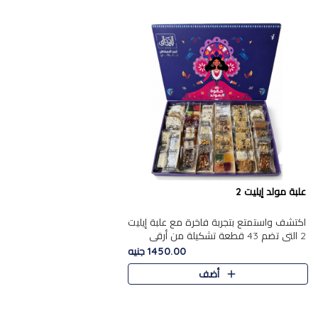
علبة مولد إيليت 2
اكتشف واستمتع بتجربة فاخرة مع علبة إيليت
2 التي تضم 43 قطعة تشكيلة من أرقى
حلويات المولد الشرقية المصرية الأصيلة
1450.00 جنيه
,معروضة بشكل جميل في علبة أ..
أضف