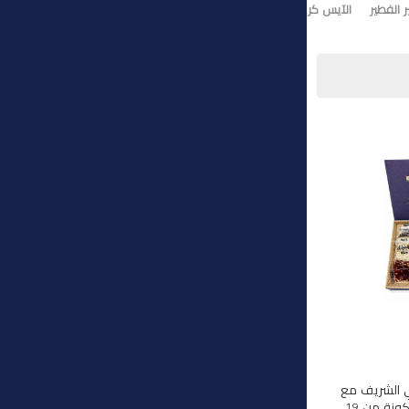
 الفطير
الآيس كريم
تورت ايس كريم
وي الشريف مع
هذه المجموعة الفاخرة المكونة من 19