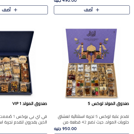
490.00 جنيه
الجزرية بالفول، والملب..
العلبة على الجزرية بالفول،..
أضف
أضف
صندوق المولد لوكس 5
صندوق المولد VIP 1
تقدم علبة لوكس 5 تجربة استثنائية لعشاق
في اي بي بوك
حلويات المولد، حيث تضم 42 قطعة من
الذين يقدرون لتقدم تجربة ا
تشكيلة فاخرة تجمع بين أشهر الأصناف
تجمع بين أفخر حلويات المو
950.00 جنيه
التقليدية وأصناف مميزة مختارة بع..
تشكيلة مختارة من الأصناف .