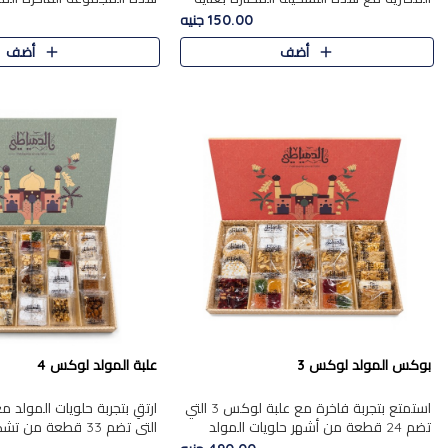
من 9 قطع. تتضمن التشكيلة جوزرية مع
قطعة، والتي تم اختيارها بعناية
150.00 جنيه
فول،ملبان سادة، ملبان
تشكيلة واسعة من الحلويات ا
أضف
أضف
المفضلة. تشمل المجموعة ...
بوكس المولد لوكس 3
علبة المولد لوكس 4
استمتع بتجربة فاخرة مع علبة لوكس 3 التي
تضم 24 قطعة من أشهر حلويات المولد
التي تضم 33 قطعة من
الشرقية المختارة بعناية. تحتوي التشكيلة على
ومتنوعة من أشهر الأصناف ا