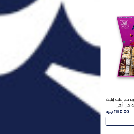
ة مع علبة إيليت
تشكليه 35 قطعة من أرقى
يلة ,معروضة
1150.00 جنيه
 في..