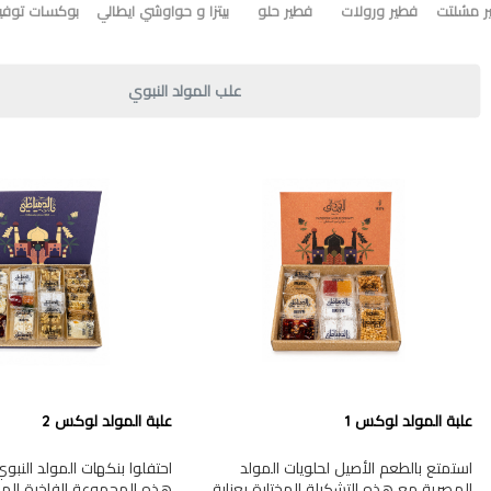
ر مشلتت
فطير ورولات
فطير حلو
بيتزا و حواوشي ايطالي
بوكسات توفير
علب المولد النبوي
علبة المولد لوكس 1
علبة المولد لوكس 2
استمتع بالطعم الأصيل لحلويات المولد
احتفلوا بنكهات المولد النب
المصرية مع هذه التشكيلة المختارة بعناية