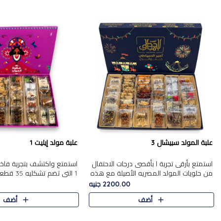
علبة المولد سبيشال 3
علبة مولد إيليت 1
استمتع بأرقى تجربة ا بأقصى درجات الاحتفال
استمتع واكتشف بتجربة فاخر
من حلويات المولد المصريه الأصيلة مع هذه
1 التي تضم 
الفخامة مع علبة سبيشال 3 التي تضم 56
حلويات المولد المصري الأص
2200.00 جنيه
قطعة من تشكيلة استثن..
بشكل جميل في علبة أنيقة ،
أضف
أضف