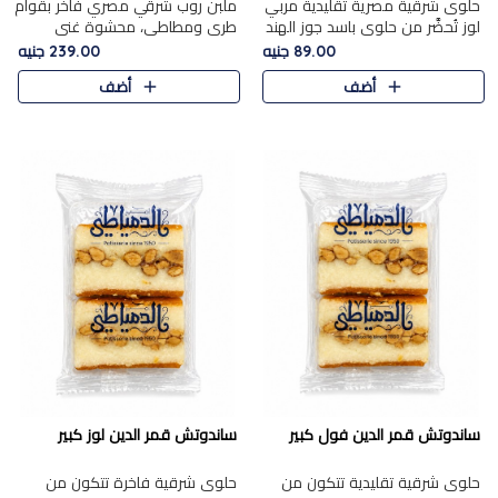
حلوى شرقية مصرية تقليدية مربي
ملبن روب شرقي مصري فاخر بقوام
لوز تُحضَّر من حلوى باسد جوز الهند
طري ومطاطي، محشوة غني
بقوام طري ومذاق غني، وتُزين
بسخاء بقطع عين الجمل واللوز
89.00 جنيه
239.00 جنيه
وتغطاه بقطع اللوز الفاخر التي
الفاخر التي تضيف قرمشة مميزة
أضف
أضف
تضيف لمسة مميزة م..
ومرضية ونكهة ناتي غنية في كل
قض..
ساندوتش قمر الدين فول كبير
ساندوتش قمر الدين لوز كبير
حلوى شرقية تقليدية تتكون من
حلوى شرقية فاخرة تتكون من