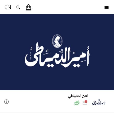
EN
امير الدمياطي