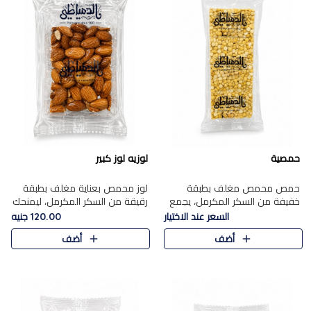
حمصية
لوزيه لوز كبير
حمص محمص مغلف بطبقة
لوز محمص بعناية مغلف بطبقة
خفيفة من السكر المكرمل، يجمع
رقيقة من السكر المكرمل، ليمنحك
بين القرمشة المميزة والطعم
قرمشة راقية ونكهة غنية تبرز
السعر عند الاختيار
120.00 جنيه
الشرقي الأصيل في واحدة من أشهر
فخامة اللوز في كل قطعة.
أضف
أضف
حلويات الموسم.