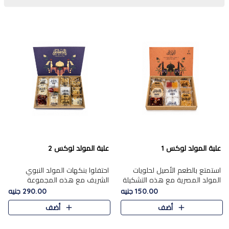
علبة المولد لوكس 1
علبة المولد لوكس 2
استمتع بالطعم الأصيل لحلويات
احتفلوا بنكهات المولد النبوي
المولد المصرية مع هذه التشكيلة
الشريف مع هذه المجموعة
المختارة بعناية من 9 قطع. تتضمن
الفاخرة المكونة من 19 قطعة،
150.00 جنيه
290.00 جنيه
التشكيلة جوزرية مع فول،ملبان
والتي تم اختيارها بعناية فائقة لتُبرز
أضف
أضف
سادة، ملبان
تشكيلة واسعة من الحلويات
التقليدية المفضلة. تشمل
المجموعة .....