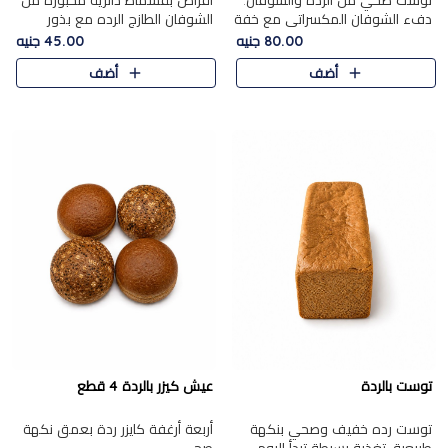
توست صحي من الرده والشوفان.
أقراص بقسماط دائرية مخبوزة من
دفء الشوفان المكسراتي مع خفة
الشوفان الطازج الرده مع بذور
الرده في كل شريحة.
مختارة. قرمشة الحبوب والبذور،
80.00 جنيه
45.00 جنيه
بداية صحية لكل صباح.
أضف
أضف
توست بالردة
عيش كيزر بالردة 4 قطع
توست رده خفيف وصحي بنكهة
أربعة أرغفة كايزر ردة بعمق نكهة