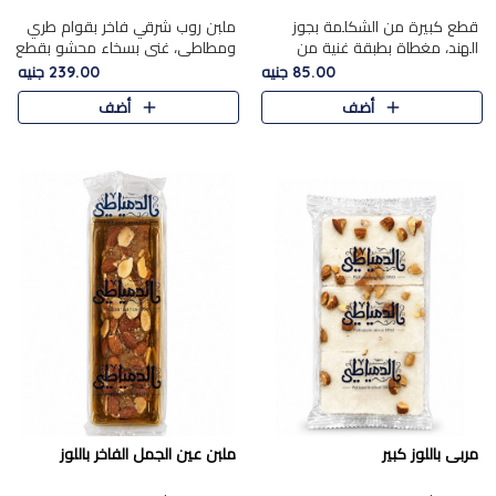
قطع كبيرة من الشكلمة بجوز
ملبن روب شرقي فاخر بقوام طري
الهند، مغطاة بطبقة غنية من
ومطاطي، غني بسخاء محشو بقطع
الشوكولاتة الفاخرة لتجمع بين
عين الجمل والبندق المحمص التي
85.00 جنيه
239.00 جنيه
القوام الطري من الداخل مركز جوز
تضيف قرمشة مميزة مُرضية
أضف
أضف
الهند المطاطي والمذاق الغن..
ونكهة جوزية غنية في كل
قضمة...
مربى باللوز كبير
ملبن عين الجمل الفاخر باللوز