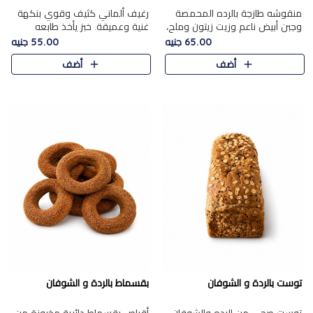
منقوشه طازجة بالرده المحمصة
رغيف ألماني كثيف وقوي بنكهة
وجبن أبيض ناعم وزيت زيتون وملح،
غنية وعميقة. خبز يأخذ طابعه
مباشرة من الفرن.الرده مع نعومة
بجدية.
65.00 جنيه
55.00 جنيه
الجبن فوق عجينة طازجة.
أضف
أضف
توست بالردة و الشوفان
بقسماط بالردة و الشوفان