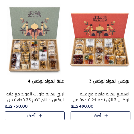
بوكس المولد لوكس 3
علبة المولد لوكس 4
استمتع بتجربة فاخرة مع علبة
ارتقِ بتجربة حلويات المولد مع علبة
لوكس 3 التي تضم 24 قطعة من
لوكس 4 التي تضم 33 قطعة من
أشهر حلويات المولد الشرقية
تشكيلة فاخرة ومتنوعة من أشهر
490.00 جنيه
750.00 جنيه
المختارة بعناية. تحتوي التشكيلة
الأصناف الشرقية. تحتوي العلبة على
أضف
أضف
على الجزرية بالفول، والملب..
الجزرية بالفول،..