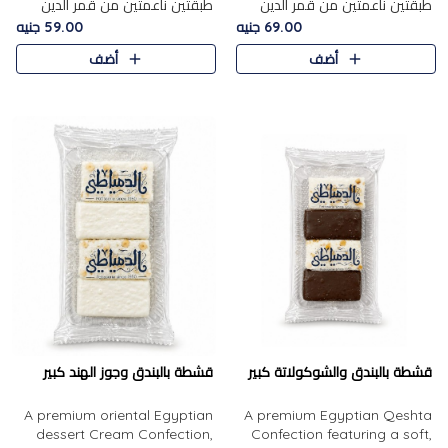
طبقتين ناعمتين من قمر الدين
طبقتين ناعمتين من قمر الدين
الفاخر، تتوسطهما حشوة غنية من
الفاخر، تتوسطهما حشوة غنية من
69.00 جنيه
59.00 جنيه
الفول السوداني المحمص، لتجمع
اللوز المحمص لتمنح مزيجًا متوازنًا
أضف
أضف
بين حلاوة المشمش الطبيعية..
من النعومة والقرمشة. ..
قشطة بالبندق والشوكولاتة كبير
قشطة بالبندق وجوز الهند كبير
A premium oriental Egyptian
A premium Egyptian Qeshta
dessert Cream Confection,
Confection featuring a soft,