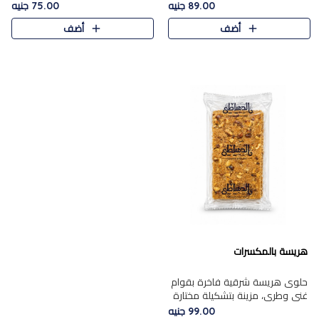
featuring a soft, creamy
creamy texture paired with a
89.00 جنيه
75.00 جنيه
texture and the distinctive
rich layer of premium
أضف
أضف
flavor of roasted hazelnuts.
chocolate and the distinctive
Smoo..
flav..
هريسة بالمكسرات
حلوى هريسة شرقية فاخرة بقوام
غني وطري، مزينة بتشكيلة مختارة
من المكسرات الفاخرة التي تضيف
99.00 جنيه