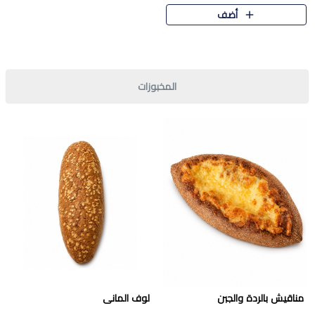
قرمشة مميزة ونكهة غنية في كل
أضف
قطعة. تجمع بين المذاق..
المخبوزات
مناقيش بالردة والجبن
لوف المانى