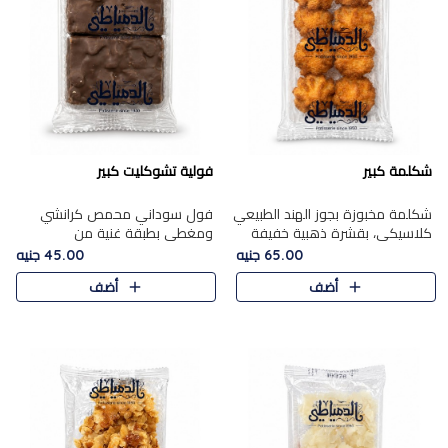
شكلمة كبير
فولية تشوكليت كبير
شكلمة مخبوزة بجوز الهند الطبيعي
فول سوداني محمص كرانشي
كلاسيكي، بقشرة ذهبية خفيفة
ومغطى بطبقة غنية من
وقلب طري رطب يذوب في الفم،
الشوكولاتة، يجمع بين طعم
65.00 جنيه
45.00 جنيه
تمنحك المذاق الشرقي الحلو الأصيل
القرمشة الأصيلة الكلاسكيكية
أضف
أضف
التقليدي في كل لقمة.
التقليدية للفول السوداني وحلاوة
الشوكولاتة ا..