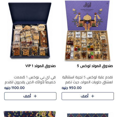
صندوق المولد لوكس 5
صندوق المولد VIP 1
تقدم علبة لوكس 5 تجربة استثنائية
في اي بي بوكس 1 صُممت
لعشاق حلويات المولد، حيث تضم
خصيصاً لأولئك الذين يقدرون لتقدم
42 قطعة من تشكيلة فاخرة تجمع
تجربة استثنائية بوكس تجمع بين
950.00 جنيه
1100.00 جنيه
بين أشهر الأصناف التقليدية وأصناف
أفخر حلويات المولد المصري مع
أضف
أضف
مميزة مختارة بع..
تشكيلة مختارة من الأصناف ..