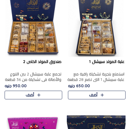
علبة المولد سبيشال 1
صندوق المولد الخاص 2
استمتع بتجربة تشكيلة راقية مع
تجمع علبة سبيشال 2 بين التنوع
علبة سبيشال 1 التي تضم 28 قطعة
والأصالة في تشكيلة من 36 قطعة
من تشكيلة مختارة بعناية من أفخر
تضم أشهر حلويات المولد الشرقية.
650.00 جنيه
950.00 جنيه
حلويات المولد المصرية الأصلية
تحتوي العلبة على الجزرية بالفول،
أضف
أضف
الشرقية. تحتوي ال..
والجزرية بالبن..