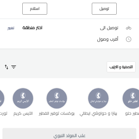
توصيل
استلام
توصيل الى
اختر منطقة
تغيير
أقرب وصول
التصفية و الترتيب
طير حلو
بيتزا و حواوشي ايطالي
بوكسات توفير الفطير
الآيس كريم
تورت
علب المولد النبوي