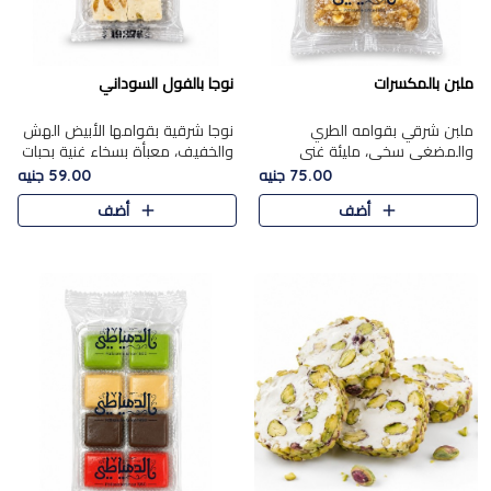
ملبن بالمكسرات
نوجا بالفول السوداني
ملبن شرقي بقوامه الطري
نوجا شرقية بقوامها الأبيض الهش
والمضغي سخي، مليئة غني
والخفيف، معبأة بسخاء غنية بحبات
بتشكيلة فاخرة من المكسرات
الفول السوداني المحمص التي
75.00 جنيه
59.00 جنيه
مشكلة المختارة التي تقدم تضيف
يقدم تضيف قرمشة مميزة مرضية
أضف
أضف
قرمشة مميزة مرضية ونكهة
وتوازنًا رائعًا مع حلا..
مكسرات غنية ف..