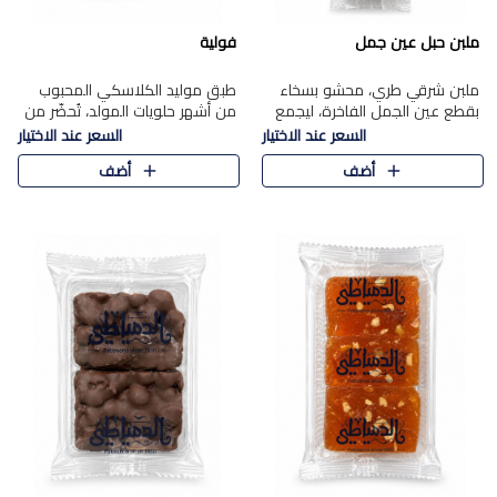
ملبن حبل عين جمل
فولية
ملبن شرقي طري، محشو بسخاء
طبق موليد الكلاسكي المحبوب
بقطع عين الجمل الفاخرة، ليجمع
من أشهر حلويات المولد، تُحضّر من
بين القوام الناعم وقرمشة الجوز
فول سوداني محمص بعناية
السعر عند الاختيار
السعر عند الاختيار
في مذاق شرقي أصيل.
ومغلف بطبقة رقيقة من السكر
أضف
أضف
المكرمل، لتمنحك قرمشة أصيلة
وم..