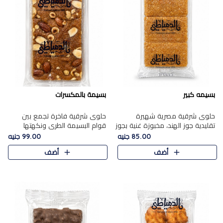
بسيمه كبير
بسيمة بالمكسرات
حلوى شرقية مصرية شهيرة
حلوى شرقية فاخرة تجمع بين
تقليدية جوز الهند، مخبوزة غنية بجوز
قوام البسيمة الطري ونكهتها
الهند، بلمسه ذهبية وتتميز بقوامها
الغنية، مزينة بتشكيلة مختارة من
85.00 جنيه
99.00 جنيه
المرمل وطعمها اللذيذ الذي يشبه
اللوز والبندق والمكسرات الفاخرة.
أضف
أضف
البسبوسة. تُخبز..
مزيج متوازن من القوام ..