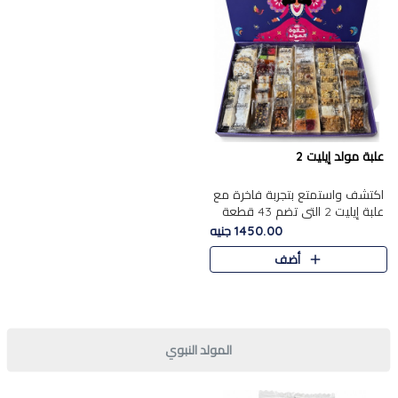
علبة مولد إيليت 2
اكتشف واستمتع بتجربة فاخرة مع
علبة إيليت 2 التي تضم 43 قطعة
تشكيلة من أرقى حلويات المولد
1450.00 جنيه
الشرقية المصرية الأصيلة ,معروضة
أضف
بشكل جميل في علبة أ..
المولد النبوي