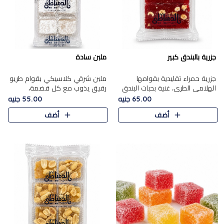
جزرية بالبندق كبير
ملبن سادة
جزرية حمراء تقليدية بقوامها
ملبن شرقي كلاسيكي بقوام طريو
الهلامي الطري، غنية بحبات البندق
رقيق يذوب مع كل قضمة،
الفاخرة التي تضيف قرمشة راقية
مغطى بطبقة ناعمة من السكر
65.00 جنيه
55.00 جنيه
إلى قوامها الناعم، لتقدم مزيجًا
البودرة ليقدم المذاق الأصيل الذي
أضف
أضف
متوازنًا من النكه..
ارتبط بحلويات المولد التقليدي..