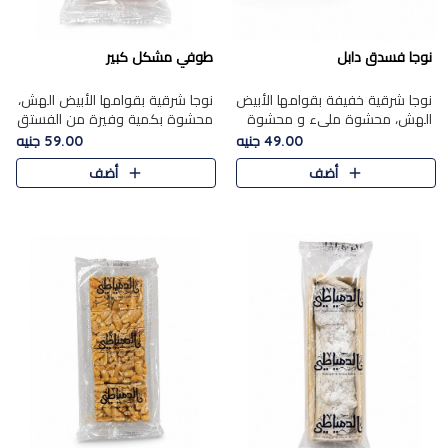
نوجا فسدق دابل
طوفي مشكل كبير
نوجا شرقية خفيفة بقوامها الأبيض
نوجا شرقية بقوامها الأبيض الهش،
الهش، محشوة مليء و محشوة
محشوة بكمية وفيرة من الفستق
بـكمية وفيرة من الفستق الفاخر
الفاخر لتمنحك نكهة غنية وقرمشة
49.00 جنيه
59.00 جنيه
لتمنحك نكهة مكسرات غنية
مميزة في كل قطعة، لتجربة تجمع
أضف
أضف
وقرمشة مميزة في كل قطعة و
بين الفخامة والمذاق..
قضم..