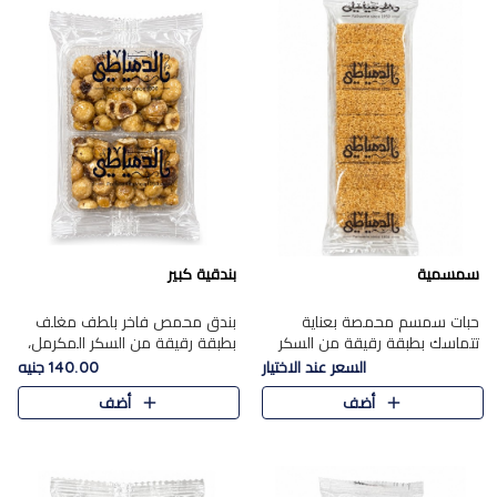
سمسمية
بندقية كبير
حبات سمسم محمصة بعناية
بندق محمص فاخر بلطف مغلف
تتماسك بطبقة رقيقة من السكر
بطبقة رقيقة من السكر المكرمل،
المكرمل، لتقدم طعم السمسم
يجمع بين النكهة الغنية ناتي
السعر عند الاختيار
140.00 جنيه
المميز وقرمشتة التي ارتبطت ببهجة
والقرمشة الراقية المرضية في
أضف
أضف
المولد عبر الأجيال.
حلوى شرقية أنيقه بطابع مميز.