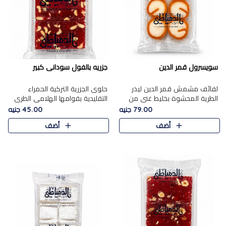
سويسرول قمر الدين
جزريه بالفول سودانى كبير
لفائف مشمش قمر الدين ليذر
حلوى الجزرية التركية الحمراء
الطرية المحشوة بخليط غني من
التقليدية بقوامها الهلامي الطري
جوز الهند الأبيض والمكسرات
ولونها الأحمر المميز، محشوة
79.00 جنيه
45.00 جنيه
الفاخرة، يقدم المذاق الحلو
بسخاء بالفول السوداني المحمص
أضف
أضف
الطبيعي لقمر الدين و تجمع بين
لتمنحك توازنًا رائعًا ..
حل..