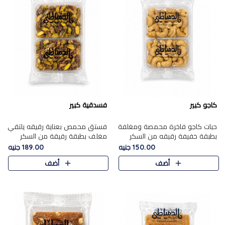
كاجو كبير
فسدقية كبير
حبات كاجو فاخرة محمصة ومغلفة
فستق محمص بعناية رقيقه يلتقي
بطبقة خفيفة رقيقه من السكر
مغلف بطبقة رقيقة من السكر
المكرمل، تجمع بين توازن النعومة
المكرمل، ليقدم مذاقًا فاخرًا حلوي
150.00 جنيه
189.00 جنيه
زبدية غنية فاخرة والقرمشة
شرقية فاخرة ونكهة غنية ناتي تميز
أضف
أضف
المرضية في حلوى شرقية بطاب..
كل قطعة و قوام هش