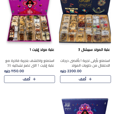
علبة المولد سبيشال 3
علبة مولد إيليت 1
استمتع بأرقى تجربة ا بأقصى درجات
استمتع واكتشف بتجربة فاخرة مع
الاحتفال من حلويات المولد
علبة إيليت 1 التي تضم تشكليه 35
المصريه الأصيلة مع هذه الفخامة
قطعة من أرقى حلويات المولد
2200.00 جنيه
1150.00 جنيه
مع علبة سبيشال 3 التي تضم 56
المصري الأصيلة ,معروضة بشكل
أضف
أضف
قطعة من تشكيلة استثن..
جميل في علبة أنيقة ، في..