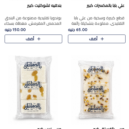
علي بابا بالمكسرات كبير
بندقيه تشوكليت كبير
قطع كبيرة وسخية من علي بابا
بوندويا تقليدية مصنوعة من البندق
التقليدي، مملوءة بتشكيلة رائعة
المحمص المقرمش، مغطاة بسخاء
من المكسرات المحمصة المحمرة.
بشوكولاتة فاخرة غنية لتحقيق
65.00 جنيه
150.00 جنيه
التوازن المثالي بين قوام القرمشة
أضف
أضف
ونكهة الشوكولاتة ا..