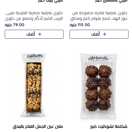
مربي بالفستق كبير
مربي زبيب كبير
حلوى شرقية فاخرة مصنوعة من
حلوى شرقية مصرية تقليدية مربى
جوز الهند، تتميز بقوام ناعم ومذاق
الزبيب الكبير تُحضَّر وتصنع من حلوي
غني، وتزين بقطع من الفستق
جوز الهند باسد بقوام طري ومذاق
115.00 جنيه
79.00 جنيه
الفاخر التي تضيف عليها قرمشة
غني، وتُزين وتغطا بحبات الزبيب
أضف
أضف
خفيفة.
الذهبي التي ..
شكلمة تشوكليت كبير
ملبن عين الجمل الفاخر بالبندق