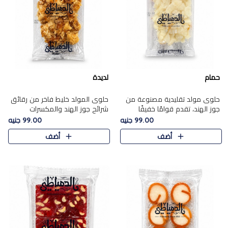
حمام
لديدة
حلوى مولد تقليدية مصنوعة من
حلوى المولد خليط فاخر من رقائق
جوز الهند، تقدم قوامًا خفيفًا
شرائح جوز الهند والمكسرات
ونكهة شرقية أصيلة تجسد روح
المحمصة، متماسك بشراب حلاوة
99.00 جنيه
99.00 جنيه
الـموسم الأعياد.
الكراميل الخفيفة ليمنحك قرمشة
أضف
أضف
غنية ومذاقًا شرقيًا أصيلً..