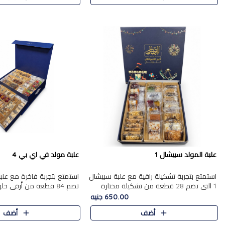
علبة المولد سبيشال 1
علبة مولد في اي بي 4
استمتع بتجربة تشكيلة راقية مع علبة سبيشال
1 التي تضم 28 قطعة من تشكيلة مختارة
تضم 84 قطعة من أرقى حل
بعناية من أفخر حلويات المولد المصرية
الشرقية، في تشكيلة غنية تج
650.00 جنيه
الأصلية الشرقية. تحتوي ال..
التقليدية والمكسرات الفاخرة
أضف
أضف
على.....