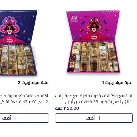
علبة مولد إيليت 1
علبة مولد إيليت 2
استمتع واكتشف بتجربة فاخرة مع علبة إيليت
اكتشف واستمتع بتجربة فاخر
1 التي تضم تشكليه 35 قطعة من أرقى
2 التي تضم 43 قطعة
حلويات المولد المصري الأصيلة ,معروضة
حلويات المولد الشرقية المصر
1150.00 جنيه
بشكل جميل في علبة أنيقة ، في..
,معروضة بشكل جميل في علب
أضف
أضف