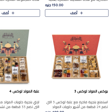
من 9 قطع. تتضمن التشكيلة جوزرية مع
قطعة، والتي تم اختيارها بعناية
150.00 جنيه
فول،ملبان سادة، ملبان
تشكيلة واسعة من الحلويات ا
أضف
أضف
المفضلة. تشمل المجموعة ...
بوكس المولد لوكس 3
علبة المولد لوكس 4
استمتع بتجربة فاخرة مع علبة لوكس 3 التي
تضم 24 قطعة من أشهر حلويات المولد
التي تضم 33 قطعة من
الشرقية المختارة بعناية. تحتوي التشكيلة على
ومتنوعة من أشهر الأصناف ا