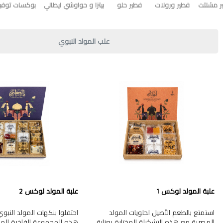
ر مشلتت
فطير ورولات
فطير حلو
بيتزا و حواوشي ايطالي
بوكسات توفير
علب المولد النبوي
علبة المولد لوكس 1
علبة المولد لوكس 2
استمتع بالطعم الأصيل لحلويات المولد
احتفلوا بنكهات المولد النب
المصرية مع هذه التشكيلة المختارة بعناية