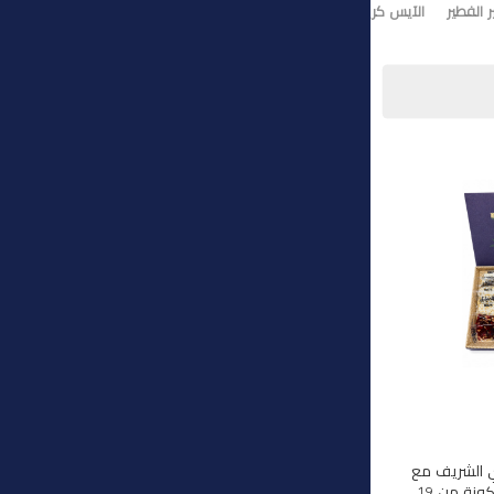
 الفطير
الآيس كريم
تورت ايس كريم
وي الشريف مع
هذه المجموعة الفاخرة المكونة من 19