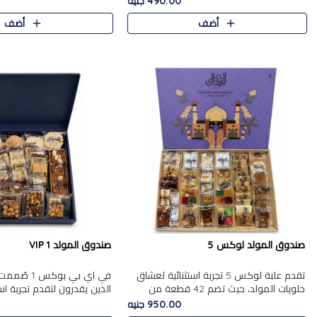
490.00 جنيه
الجزرية بالفول، والملب..
العلبة على الجزرية بالفول،..
أضف
أضف
صندوق المولد لوكس 5
صندوق المولد VIP 1
تقدم علبة لوكس 5 تجربة استثنائية لعشاق
في اي بي بوك
حلويات المولد، حيث تضم 42 قطعة من
الذين يقدرون لتقدم تجربة ا
تشكيلة فاخرة تجمع بين أشهر الأصناف
تجمع بين أفخر حلويات المو
950.00 جنيه
التقليدية وأصناف مميزة مختارة بع..
تشكيلة مختارة من الأصناف .