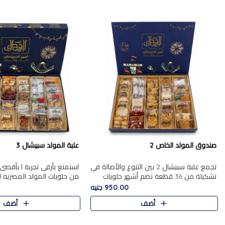
صندوق المولد الخاص 2
علبة المولد سبيشال 3
تجمع علبة سبيشال 2 بين التنوع والأصالة في
استمتع بأرقى تجربة ا بأقصى 
تشكيلة من 36 قطعة تضم أشهر حلويات
من حلويات المولد المصريه 
المولد الشرقية. تحتوي العلبة على الجزرية
950.00 جنيه
بالفول، والجزرية بالبن..
قطعة من تشكيلة استثن..
أضف
أضف