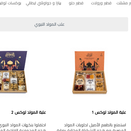
ر مشلتت
فطير ورولات
فطير حلو
بيتزا و حواوشي ايطالي
بوكسات توفير
علب المولد النبوي
علبة المولد لوكس 1
علبة المولد لوكس 2
استمتع بالطعم الأصيل لحلويات المولد
احتفلوا بنكهات المولد النب
المصرية مع هذه التشكيلة المختارة بعناية