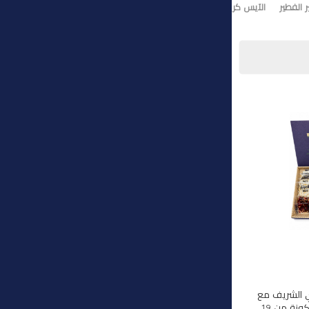
 الفطير
الآيس كريم
تورت ايس كريم
وي الشريف مع
هذه المجموعة الفاخرة المكونة من 19