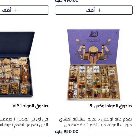
490.00 جنيه
الجزرية بالفول، والملب..
العلبة على الجزرية بالفول،..
أضف
أضف
صندوق المولد لوكس 5
صندوق المولد VIP 1
تقدم علبة لوكس 5 تجربة استثنائية لعشاق
في اي بي بوك
حلويات المولد، حيث تضم 42 قطعة من
الذين يقدرون لتقدم تجربة ا
تشكيلة فاخرة تجمع بين أشهر الأصناف
تجمع بين أفخر حلويات المو
950.00 جنيه
التقليدية وأصناف مميزة مختارة بع..
تشكيلة مختارة من الأصناف .