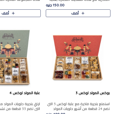
من 9 قطع. تتضمن التشكيلة جوزرية مع
قطعة، والتي تم اختيارها بعناية
150.00 جنيه
فول،ملبان سادة، ملبان
تشكيلة واسعة من الحلويات ا
أضف
أضف
المفضلة. تشمل المجموعة ...
بوكس المولد لوكس 3
علبة المولد لوكس 4
استمتع بتجربة فاخرة مع علبة لوكس 3 التي
تضم 24 قطعة من أشهر حلويات المولد
التي تضم 33 قطعة من
الشرقية المختارة بعناية. تحتوي التشكيلة على
ومتنوعة من أشهر الأصناف ا