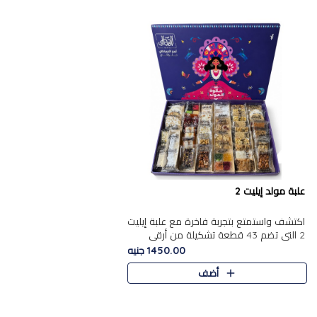
علبة مولد إيليت 2
اكتشف واستمتع بتجربة فاخرة مع علبة إيليت
2 التي تضم 43 قطعة تشكيلة من أرقى
حلويات المولد الشرقية المصرية الأصيلة
1450.00 جنيه
,معروضة بشكل جميل في علبة أ..
أضف