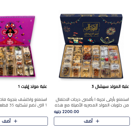
علبة المولد سبيشال 3
علبة مولد إيليت 1
استمتع بأرقى تجربة ا بأقصى درجات الاحتفال
استمتع واكتشف بتجربة فاخر
من حلويات المولد المصريه الأصيلة مع هذه
1 التي تضم 
الفخامة مع علبة سبيشال 3 التي تضم 56
حلويات المولد المصري الأص
2200.00 جنيه
قطعة من تشكيلة استثن..
بشكل جميل في علبة أنيقة ،
أضف
أضف