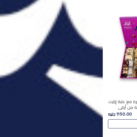
ة مع علبة إيليت
تشكليه 35 قطعة من أرقى
يلة ,معروضة
1150.00 جنيه
 في..