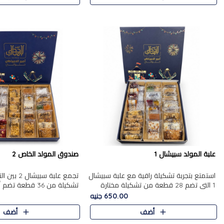
علبة المولد سبيشال 1
صندوق المولد الخاص 2
استمتع بتجربة تشكيلة راقية مع علبة سبيشال
تجمع علبة سب
1 التي تضم 28 قطعة من تشكيلة مختارة
ت
بعناية من أفخر حلويات المولد المصرية
المولد الشرقية. تحتوي العلبة
650.00 جنيه
الأصلية الشرقية. تحتوي ال..
بالفول، والجزرية بالبن..
أضف
أضف