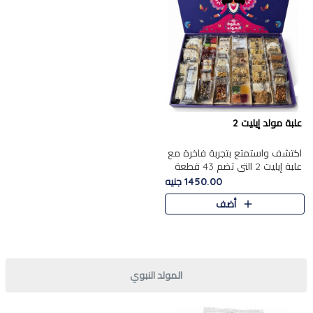
علبة مولد إيليت 2
اكتشف واستمتع بتجربة فاخرة مع
علبة إيليت 2 التي تضم 43 قطعة
تشكيلة من أرقى حلويات المولد
1450.00 جنيه
الشرقية المصرية الأصيلة ,معروضة
أضف
بشكل جميل في علبة أ..
المولد النبوي