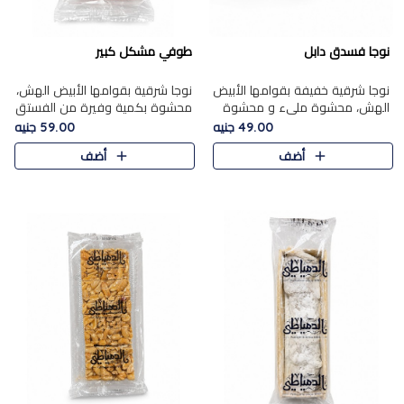
نوجا فسدق دابل
طوفي مشكل كبير
نوجا شرقية خفيفة بقوامها الأبيض
نوجا شرقية بقوامها الأبيض الهش،
الهش، محشوة مليء و محشوة
محشوة بكمية وفيرة من الفستق
بـكمية وفيرة من الفستق الفاخر
الفاخر لتمنحك نكهة غنية وقرمشة
49.00 جنيه
59.00 جنيه
لتمنحك نكهة مكسرات غنية
مميزة في كل قطعة، لتجربة تجمع
أضف
أضف
وقرمشة مميزة في كل قطعة و
بين الفخامة والمذاق..
قضم..