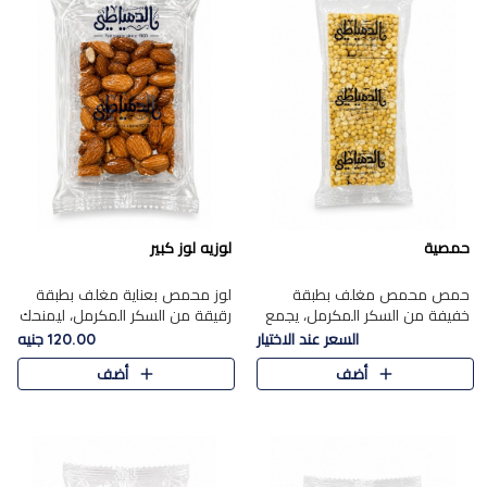
حمصية
لوزيه لوز كبير
حمص محمص مغلف بطبقة
لوز محمص بعناية مغلف بطبقة
خفيفة من السكر المكرمل، يجمع
رقيقة من السكر المكرمل، ليمنحك
بين القرمشة المميزة والطعم
قرمشة راقية ونكهة غنية تبرز
السعر عند الاختيار
120.00 جنيه
الشرقي الأصيل في واحدة من أشهر
فخامة اللوز في كل قطعة.
أضف
أضف
حلويات الموسم.