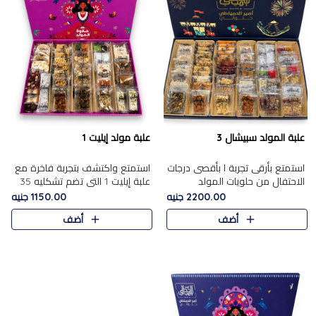
علبة المولد سبيشال 3
علبة مولد إيليت 1
استمتع بأرقى تجربة ا بأقصى درجات
استمتع واكتشف بتجربة فاخرة مع
الاحتفال من حلويات المولد
علبة إيليت 1 التي تضم تشكليه 35
المصريه الأصيلة مع هذه الفخامة
قطعة من أرقى حلويات المولد
2200.00 جنيه
1150.00 جنيه
مع علبة سبيشال 3 التي تضم 56
المصري الأصيلة ,معروضة بشكل
أضف
أضف
قطعة من تشكيلة استثن..
جميل في علبة أنيقة ، في..