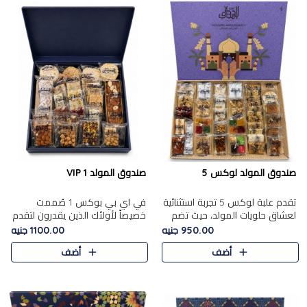
صندوق المولد لوكس 5
صندوق المولد VIP 1
تقدم علبة لوكس 5 تجربة استثنائية
في اي بي بوكس 1 صُممت
لعشاق حلويات المولد، حيث تضم
خصيصاً لأولئك الذين يقدرون لتقدم
42 قطعة من تشكيلة فاخرة تجمع
تجربة استثنائية بوكس تجمع بين
950.00 جنيه
1100.00 جنيه
بين أشهر الأصناف التقليدية وأصناف
أفخر حلويات المولد المصري مع
أضف
أضف
مميزة مختارة بع..
تشكيلة مختارة من الأصناف ..