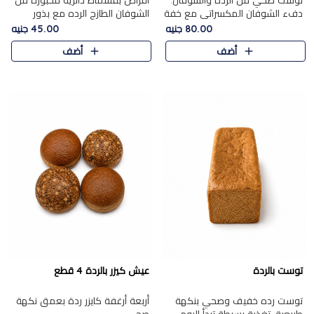
توست صحي من الرده والشوفان.
أقراص بقسماط دائرية مخبوزة من
دفء الشوفان المكسراتي مع خفة
الشوفان الطازج الرده مع بذور
الرده في كل شريحة.
مختارة. قرمشة الحبوب والبذور،
80.00 جنيه
45.00 جنيه
بداية صحية لكل صباح.
أضف
أضف
توست بالردة
عيش كيزر بالردة 4 قطع
توست رده خفيف وصحي بنكهة
أربعة أرغفة كايزر ردة بعمق نكهة