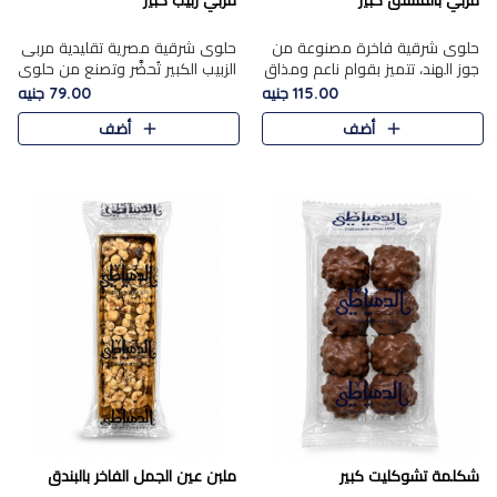
مربي بالفستق كبير
مربي زبيب كبير
حلوى شرقية فاخرة مصنوعة من
حلوى شرقية مصرية تقليدية مربى
جوز الهند، تتميز بقوام ناعم ومذاق
الزبيب الكبير تُحضَّر وتصنع من حلوي
غني، وتزين بقطع من الفستق
جوز الهند باسد بقوام طري ومذاق
115.00 جنيه
79.00 جنيه
الفاخر التي تضيف عليها قرمشة
غني، وتُزين وتغطا بحبات الزبيب
أضف
أضف
خفيفة.
الذهبي التي ..
شكلمة تشوكليت كبير
ملبن عين الجمل الفاخر بالبندق