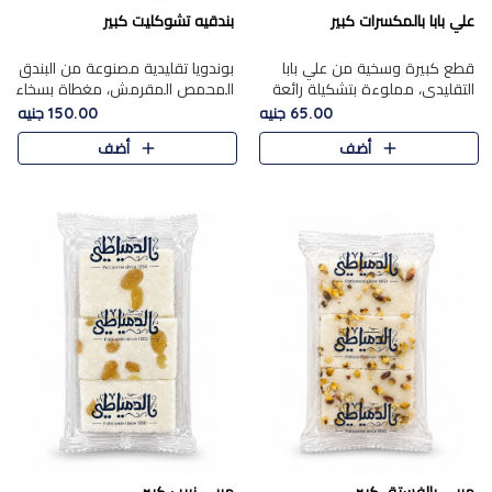
علي بابا بالمكسرات كبير
بندقيه تشوكليت كبير
قطع كبيرة وسخية من علي بابا
بوندويا تقليدية مصنوعة من البندق
التقليدي، مملوءة بتشكيلة رائعة
المحمص المقرمش، مغطاة بسخاء
من المكسرات المحمصة المحمرة.
بشوكولاتة فاخرة غنية لتحقيق
65.00 جنيه
150.00 جنيه
التوازن المثالي بين قوام القرمشة
أضف
أضف
ونكهة الشوكولاتة ا..