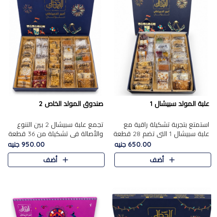
علبة المولد سبيشال 1
صندوق المولد الخاص 2
استمتع بتجربة تشكيلة راقية مع
تجمع علبة سبيشال 2 بين التنوع
علبة سبيشال 1 التي تضم 28 قطعة
والأصالة في تشكيلة من 36 قطعة
من تشكيلة مختارة بعناية من أفخر
تضم أشهر حلويات المولد الشرقية.
650.00 جنيه
950.00 جنيه
حلويات المولد المصرية الأصلية
تحتوي العلبة على الجزرية بالفول،
أضف
أضف
الشرقية. تحتوي ال..
والجزرية بالبن..