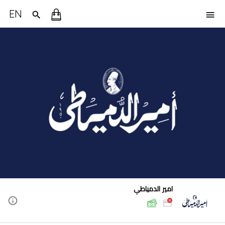
EN
امير الدمياطي