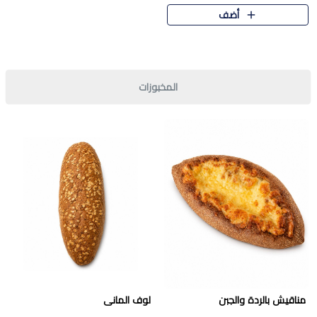
قرمشة مميزة ونكهة غنية في كل
أضف
قطعة. تجمع بين المذاق..
المخبوزات
مناقيش بالردة والجبن
لوف المانى