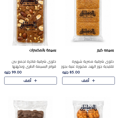
بسيمه كبير
بسيمة بالمكسرات
حلوى شرقية مصرية شهيرة
حلوى شرقية فاخرة تجمع بين
تقليدية جوز الهند، مخبوزة غنية بجوز
قوام البسيمة الطري ونكهتها
الهند، بلمسه ذهبية وتتميز بقوامها
الغنية، مزينة بتشكيلة مختارة من
85.00 جنيه
99.00 جنيه
المرمل وطعمها اللذيذ الذي يشبه
اللوز والبندق والمكسرات الفاخرة.
أضف
أضف
البسبوسة. تُخبز..
مزيج متوازن من القوام ..