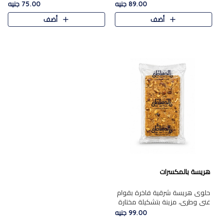
featuring a soft, creamy
creamy texture paired with a
89.00 جنيه
75.00 جنيه
texture and the distinctive
rich layer of premium
أضف
أضف
flavor of roasted hazelnuts.
chocolate and the distinctive
Smoo..
flav..
هريسة بالمكسرات
حلوى هريسة شرقية فاخرة بقوام
غني وطري، مزينة بتشكيلة مختارة
من المكسرات الفاخرة التي تضيف
99.00 جنيه