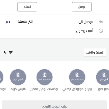
توصيل
استلام
توصيل الى
اختر منطقة
تغيير
أقرب وصول
التصفية و الترتيب
طير حلو
بيتزا و حواوشي ايطالي
بوكسات توفير الفطير
الآيس كريم
تورت
علب المولد النبوي