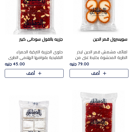
سويسرول قمر الدين
جزريه بالفول سودانى كبير
لفائف مشمش قمر الدين ليذر
حلوى الجزرية التركية الحمراء
الطرية المحشوة بخليط غني من
التقليدية بقوامها الهلامي الطري
جوز الهند الأبيض والمكسرات
ولونها الأحمر المميز، محشوة
79.00 جنيه
45.00 جنيه
الفاخرة، يقدم المذاق الحلو
بسخاء بالفول السوداني المحمص
أضف
أضف
الطبيعي لقمر الدين و تجمع بين
لتمنحك توازنًا رائعًا ..
حل..