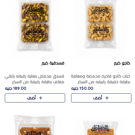
كاجو كبير
فسدقية كبير
حبات كاجو فاخرة محمصة ومغلفة
فستق محمص بعناية رقيقه يلتقي
بطبقة خفيفة رقيقه من السكر
مغلف بطبقة رقيقة من السكر
المكرمل، تجمع بين توازن النعومة
المكرمل، ليقدم مذاقًا فاخرًا حلوي
150.00 جنيه
189.00 جنيه
زبدية غنية فاخرة والقرمشة
شرقية فاخرة ونكهة غنية ناتي تميز
أضف
أضف
المرضية في حلوى شرقية بطاب..
كل قطعة و قوام هش