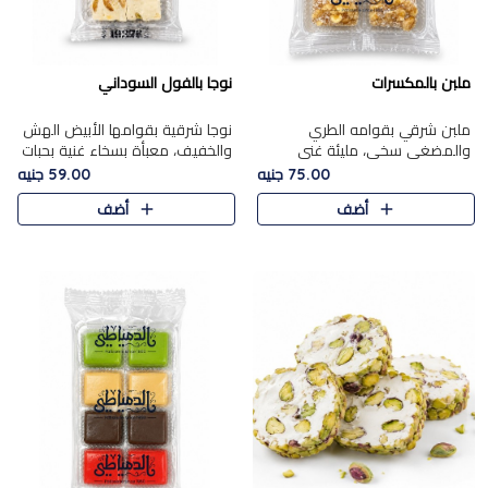
ملبن بالمكسرات
نوجا بالفول السوداني
ملبن شرقي بقوامه الطري
نوجا شرقية بقوامها الأبيض الهش
والمضغي سخي، مليئة غني
والخفيف، معبأة بسخاء غنية بحبات
بتشكيلة فاخرة من المكسرات
الفول السوداني المحمص التي
75.00 جنيه
59.00 جنيه
مشكلة المختارة التي تقدم تضيف
يقدم تضيف قرمشة مميزة مرضية
أضف
أضف
قرمشة مميزة مرضية ونكهة
وتوازنًا رائعًا مع حلا..
مكسرات غنية ف..