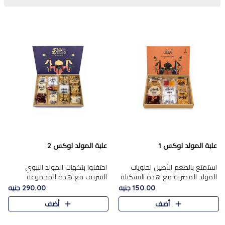
علبة المولد لوكس 1
علبة المولد لوكس 2
استمتع بالطعم الأصيل لحلويات
احتفلوا بنكهات المولد النبوي
المولد المصرية مع هذه التشكيلة
الشريف مع هذه المجموعة
المختارة بعناية من 9 قطع. تتضمن
الفاخرة المكونة من 19 قطعة،
150.00 جنيه
290.00 جنيه
التشكيلة جوزرية مع فول،ملبان
والتي تم اختيارها بعناية فائقة لتُبرز
أضف
أضف
سادة، ملبان
تشكيلة واسعة من الحلويات
التقليدية المفضلة. تشمل
المجموعة .....