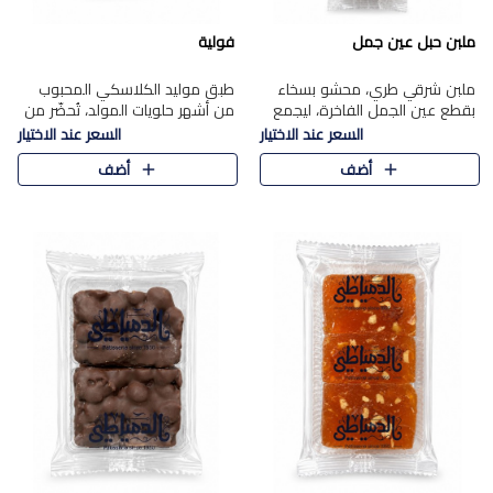
ملبن حبل عين جمل
فولية
ملبن شرقي طري، محشو بسخاء
طبق موليد الكلاسكي المحبوب
بقطع عين الجمل الفاخرة، ليجمع
من أشهر حلويات المولد، تُحضّر من
بين القوام الناعم وقرمشة الجوز
فول سوداني محمص بعناية
السعر عند الاختيار
السعر عند الاختيار
في مذاق شرقي أصيل.
ومغلف بطبقة رقيقة من السكر
أضف
أضف
المكرمل، لتمنحك قرمشة أصيلة
وم..