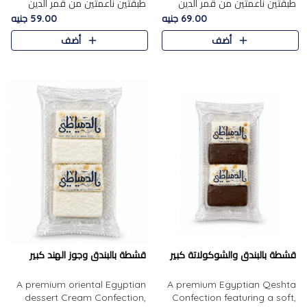
طبقتين ناعمتين من قمر الدين
طبقتين ناعمتين من قمر الدين
الفاخر، تتوسطهما حشوة غنية من
الفاخر، تتوسطهما حشوة غنية من
69.00 جنيه
59.00 جنيه
الفول السوداني المحمص، لتجمع
اللوز المحمص لتمنح مزيجًا متوازنًا
أضف
أضف
بين حلاوة المشمش الطبيعية..
من النعومة والقرمشة. ..
قشطة بالبندق والشوكولاتة كبير
قشطة بالبندق وجوز الهند كبير
A premium oriental Egyptian
A premium Egyptian Qeshta
dessert Cream Confection,
Confection featuring a soft,