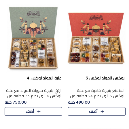
بوكس المولد لوكس 3
علبة المولد لوكس 4
استمتع بتجربة فاخرة مع علبة
ارتقِ بتجربة حلويات المولد مع علبة
لوكس 3 التي تضم 24 قطعة من
لوكس 4 التي تضم 33 قطعة من
أشهر حلويات المولد الشرقية
تشكيلة فاخرة ومتنوعة من أشهر
490.00 جنيه
750.00 جنيه
المختارة بعناية. تحتوي التشكيلة
الأصناف الشرقية. تحتوي العلبة على
أضف
أضف
على الجزرية بالفول، والملب..
الجزرية بالفول،..