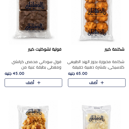
شكلمة كبير
فولية تشوكليت كبير
شكلمة مخبوزة بجوز الهند الطبيعي
فول سوداني محمص كرانشي
كلاسيكي، بقشرة ذهبية خفيفة
ومغطى بطبقة غنية من
وقلب طري رطب يذوب في الفم،
الشوكولاتة، يجمع بين طعم
65.00 جنيه
45.00 جنيه
تمنحك المذاق الشرقي الحلو الأصيل
القرمشة الأصيلة الكلاسكيكية
أضف
أضف
التقليدي في كل لقمة.
التقليدية للفول السوداني وحلاوة
الشوكولاتة ا..