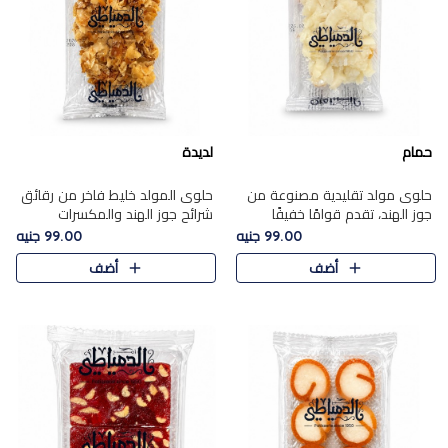
حمام
لديدة
حلوى مولد تقليدية مصنوعة من
حلوى المولد خليط فاخر من رقائق
جوز الهند، تقدم قوامًا خفيفًا
شرائح جوز الهند والمكسرات
ونكهة شرقية أصيلة تجسد روح
المحمصة، متماسك بشراب حلاوة
99.00 جنيه
99.00 جنيه
الـموسم الأعياد.
الكراميل الخفيفة ليمنحك قرمشة
أضف
أضف
غنية ومذاقًا شرقيًا أصيلً..