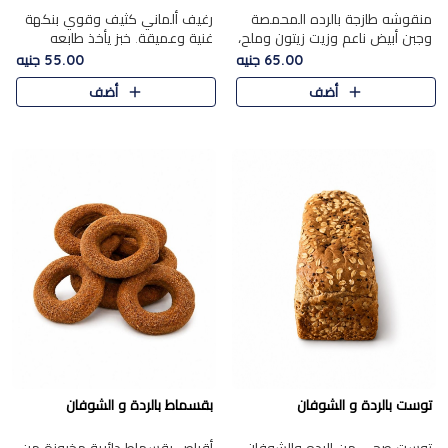
منقوشه طازجة بالرده المحمصة
رغيف ألماني كثيف وقوي بنكهة
وجبن أبيض ناعم وزيت زيتون وملح،
غنية وعميقة. خبز يأخذ طابعه
مباشرة من الفرن.الرده مع نعومة
بجدية.
65.00 جنيه
55.00 جنيه
الجبن فوق عجينة طازجة.
أضف
أضف
توست بالردة و الشوفان
بقسماط بالردة و الشوفان