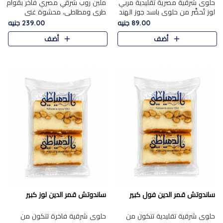
حلوى شرقية مصرية تقليدية مربي
ملبن روب شرقي مصري فاخر بقوام
لوز تُحضَّر من حلوى باسد جوز الهند
طري ومطاطي، محشوة غني
بقوام طري ومذاق غني، وتُزين
بسخاء بقطع عين الجمل واللوز
89.00 جنيه
239.00 جنيه
وتغطاه بقطع اللوز الفاخر التي
الفاخر التي تضيف قرمشة مميزة
أضف
أضف
تضيف لمسة مميزة م..
ومرضية ونكهة ناتي غنية في كل
قض..
ساندوتش قمر الدين فول كبير
ساندوتش قمر الدين لوز كبير
حلوى شرقية تقليدية تتكون من
حلوى شرقية فاخرة تتكون من