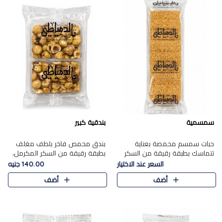
سمسمية
بندقية كبير
حبات سمسم محمصة بعناية
بندق محمص فاخر بلطف مغلف
تتماسك بطبقة رقيقة من السكر
بطبقة رقيقة من السكر المكرمل،
المكرمل، لتقدم طعم السمسم
يجمع بين النكهة الغنية ناتي
السعر عند الاختيار
140.00 جنيه
المميز وقرمشتة التي ارتبطت ببهجة
والقرمشة الراقية المرضية في
أضف
أضف
المولد عبر الأجيال.
حلوى شرقية أنيقه بطابع مميز.