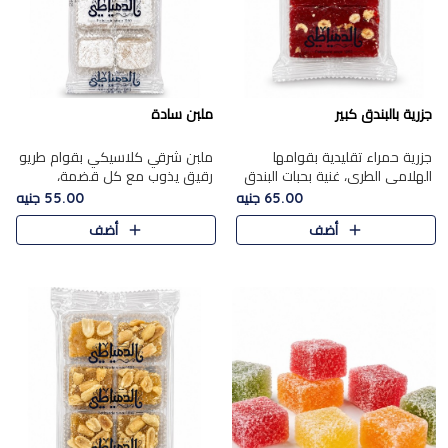
جزرية بالبندق كبير
ملبن سادة
جزرية حمراء تقليدية بقوامها
ملبن شرقي كلاسيكي بقوام طريو
الهلامي الطري، غنية بحبات البندق
رقيق يذوب مع كل قضمة،
الفاخرة التي تضيف قرمشة راقية
مغطى بطبقة ناعمة من السكر
65.00 جنيه
55.00 جنيه
إلى قوامها الناعم، لتقدم مزيجًا
البودرة ليقدم المذاق الأصيل الذي
أضف
أضف
متوازنًا من النكه..
ارتبط بحلويات المولد التقليدي..