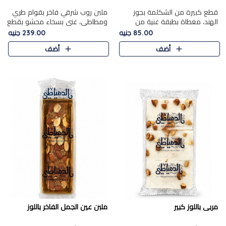
قطع كبيرة من الشكلمة بجوز
ملبن روب شرقي فاخر بقوام طري
الهند، مغطاة بطبقة غنية من
ومطاطي، غني بسخاء محشو بقطع
الشوكولاتة الفاخرة لتجمع بين
عين الجمل والبندق المحمص التي
85.00 جنيه
239.00 جنيه
القوام الطري من الداخل مركز جوز
تضيف قرمشة مميزة مُرضية
أضف
أضف
الهند المطاطي والمذاق الغن..
ونكهة جوزية غنية في كل
قضمة...
مربى باللوز كبير
ملبن عين الجمل الفاخر باللوز