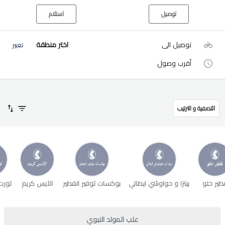
توصيل
استلام
توصيل الى
اختر منطقة
تغيير
أقرب وصول
التصفية و الترتيب
طير حلو
بيتزا و حواوشي ايطالي
بوكسات توفير الفطير
الآيس كريم
تورت
علب المولد النبوي