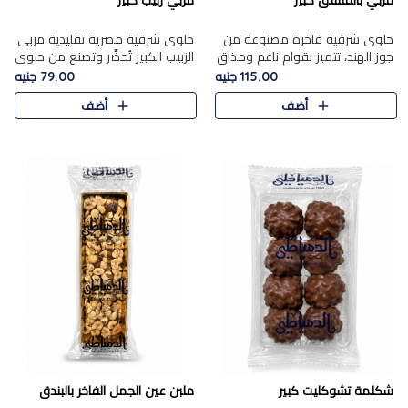
مربي بالفستق كبير
مربي زبيب كبير
حلوى شرقية فاخرة مصنوعة من
حلوى شرقية مصرية تقليدية مربى
جوز الهند، تتميز بقوام ناعم ومذاق
الزبيب الكبير تُحضَّر وتصنع من حلوي
غني، وتزين بقطع من الفستق
جوز الهند باسد بقوام طري ومذاق
115.00 جنيه
79.00 جنيه
الفاخر التي تضيف عليها قرمشة
غني، وتُزين وتغطا بحبات الزبيب
أضف
أضف
خفيفة.
الذهبي التي ..
شكلمة تشوكليت كبير
ملبن عين الجمل الفاخر بالبندق