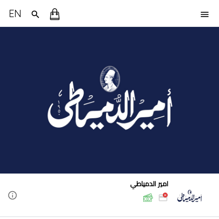
EN
امير الدمياطي