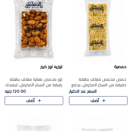
حمصية
لوزيه لوز كبير
حمص محمص مغلف بطبقة
لوز محمص بعناية مغلف بطبقة
خفيفة من السكر المكرمل، يجمع
رقيقة من السكر المكرمل، ليمنحك
بين القرمشة المميزة والطعم
قرمشة راقية ونكهة غنية تبرز
السعر عند الاختيار
120.00 جنيه
الشرقي الأصيل في واحدة من أشهر
فخامة اللوز في كل قطعة.
أضف
أضف
حلويات الموسم.