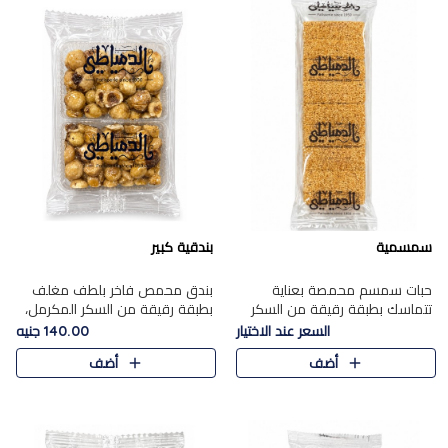
سمسمية
بندقية كبير
حبات سمسم محمصة بعناية
بندق محمص فاخر بلطف مغلف
تتماسك بطبقة رقيقة من السكر
بطبقة رقيقة من السكر المكرمل،
المكرمل، لتقدم طعم السمسم
يجمع بين النكهة الغنية ناتي
السعر عند الاختيار
140.00 جنيه
المميز وقرمشتة التي ارتبطت ببهجة
والقرمشة الراقية المرضية في
أضف
أضف
المولد عبر الأجيال.
حلوى شرقية أنيقه بطابع مميز.