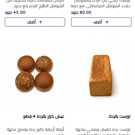
توست صحي من الرده والشوفان.
أقراص بقسماط دائرية مخبوزة من
دفء الشوفان المكسراتي مع خفة
الشوفان الطازج الرده مع بذور
الرده في كل شريحة.
مختارة. قرمشة الحبوب والبذور،
80.00 جنيه
45.00 جنيه
بداية صحية لكل صباح.
أضف
أضف
توست بالردة
عيش كيزر بالردة 4 قطع
توست رده خفيف وصحي بنكهة
أربعة أرغفة كايزر ردة بعمق نكهة