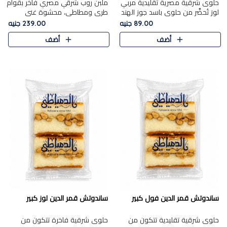
حلوى شرقية مصرية تقليدية مربي
ملبن روب شرقي مصري فاخر بقوام
لوز تُحضَّر من حلوى باسد جوز الهند
طري ومطاطي، محشوة غني
بقوام طري ومذاق غني، وتُزين
بسخاء بقطع عين الجمل واللوز
89.00 جنيه
239.00 جنيه
وتغطاه بقطع اللوز الفاخر التي
الفاخر التي تضيف قرمشة مميزة
أضف
أضف
تضيف لمسة مميزة م..
ومرضية ونكهة ناتي غنية في كل
قض..
ساندوتش قمر الدين فول كبير
ساندوتش قمر الدين لوز كبير
حلوى شرقية تقليدية تتكون من
حلوى شرقية فاخرة تتكون من