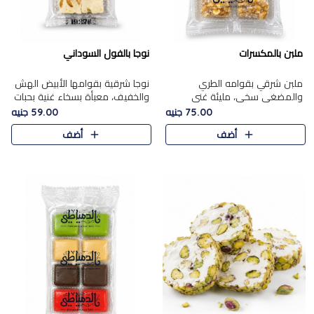
ملبن بالمكسرات
نوجا بالفول السوداني
ملبن شرقي بقوامه الطري
نوجا شرقية بقوامها الأبيض الهش
والمضغي سخي، مليئة غني
والخفيف، معبأة بسخاء غنية بحبات
بتشكيلة فاخرة من المكسرات
الفول السوداني المحمص التي
75.00 جنيه
59.00 جنيه
مشكلة المختارة التي تقدم تضيف
يقدم تضيف قرمشة مميزة مرضية
أضف
أضف
قرمشة مميزة مرضية ونكهة
وتوازنًا رائعًا مع حلا..
مكسرات غنية ف..