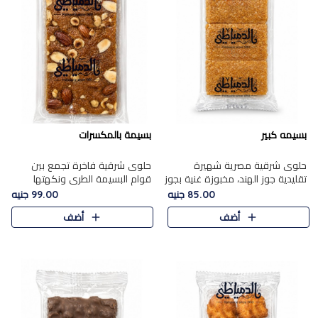
بسيمه كبير
بسيمة بالمكسرات
حلوى شرقية مصرية شهيرة
حلوى شرقية فاخرة تجمع بين
تقليدية جوز الهند، مخبوزة غنية بجوز
قوام البسيمة الطري ونكهتها
الهند، بلمسه ذهبية وتتميز بقوامها
الغنية، مزينة بتشكيلة مختارة من
85.00 جنيه
99.00 جنيه
المرمل وطعمها اللذيذ الذي يشبه
اللوز والبندق والمكسرات الفاخرة.
أضف
أضف
البسبوسة. تُخبز..
مزيج متوازن من القوام ..