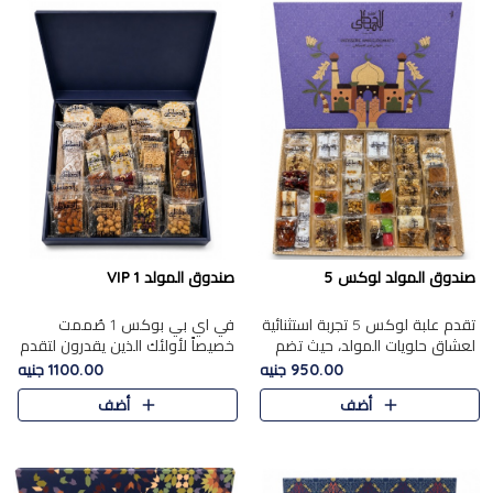
صندوق المولد لوكس 5
صندوق المولد VIP 1
تقدم علبة لوكس 5 تجربة استثنائية
في اي بي بوكس 1 صُممت
لعشاق حلويات المولد، حيث تضم
خصيصاً لأولئك الذين يقدرون لتقدم
42 قطعة من تشكيلة فاخرة تجمع
تجربة استثنائية بوكس تجمع بين
950.00 جنيه
1100.00 جنيه
بين أشهر الأصناف التقليدية وأصناف
أفخر حلويات المولد المصري مع
أضف
أضف
مميزة مختارة بع..
تشكيلة مختارة من الأصناف ..