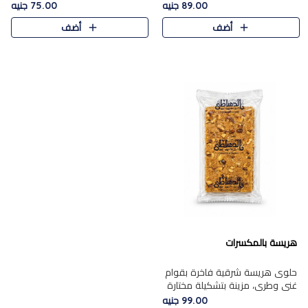
featuring a soft, creamy
creamy texture paired with a
89.00 جنيه
75.00 جنيه
texture and the distinctive
rich layer of premium
أضف
أضف
flavor of roasted hazelnuts.
chocolate and the distinctive
Smoo..
flav..
هريسة بالمكسرات
حلوى هريسة شرقية فاخرة بقوام
غني وطري، مزينة بتشكيلة مختارة
من المكسرات الفاخرة التي تضيف
99.00 جنيه