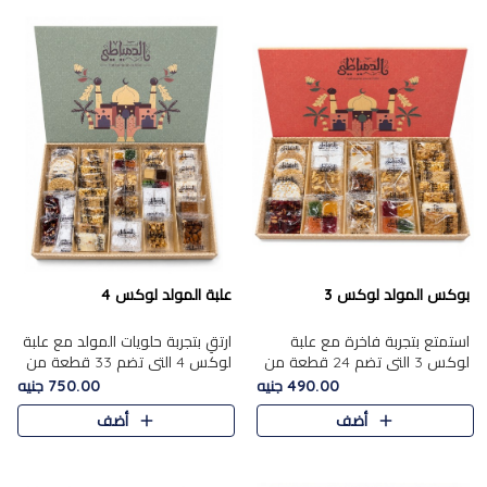
بوكس المولد لوكس 3
علبة المولد لوكس 4
استمتع بتجربة فاخرة مع علبة
ارتقِ بتجربة حلويات المولد مع علبة
لوكس 3 التي تضم 24 قطعة من
لوكس 4 التي تضم 33 قطعة من
أشهر حلويات المولد الشرقية
تشكيلة فاخرة ومتنوعة من أشهر
490.00 جنيه
750.00 جنيه
المختارة بعناية. تحتوي التشكيلة
الأصناف الشرقية. تحتوي العلبة على
أضف
أضف
على الجزرية بالفول، والملب..
الجزرية بالفول،..