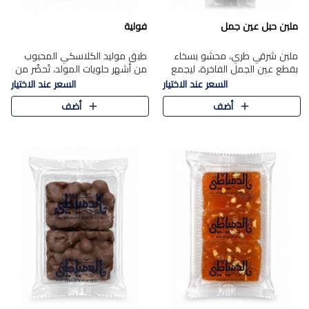
ملبن حبل عين جمل
فولية
ملبن شرقي طري، محشو بسخاء
طبق موليد الكلاسكي المحبوب
بقطع عين الجمل الفاخرة، ليجمع
من أشهر حلويات المولد، تُحضّر من
بين القوام الناعم وقرمشة الجوز
فول سوداني محمص بعناية
السعر عند الاختيار
السعر عند الاختيار
في مذاق شرقي أصيل.
ومغلف بطبقة رقيقة من السكر
أضف
أضف
المكرمل، لتمنحك قرمشة أصيلة
وم..