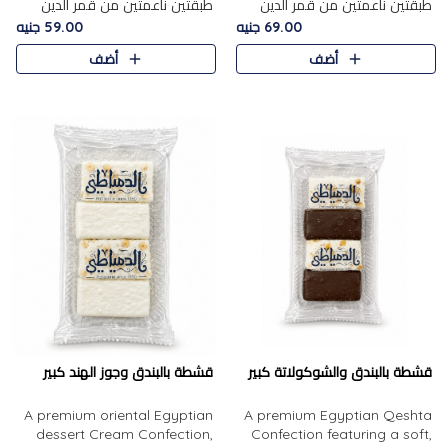
طبقتين ناعمتين من قمر الدين
طبقتين ناعمتين من قمر الدين
الفاخر، تتوسطهما حشوة غنية من
الفاخر، تتوسطهما حشوة غنية من
69.00 جنيه
59.00 جنيه
الفول السوداني المحمص، لتجمع
اللوز المحمص لتمنح مزيجًا متوازنًا
أضف
أضف
بين حلاوة المشمش الطبيعية..
من النعومة والقرمشة. ..
قشطة بالبندق والشوكولاتة كبير
قشطة بالبندق وجوز الهند كبير
A premium oriental Egyptian
A premium Egyptian Qeshta
dessert Cream Confection,
Confection featuring a soft,