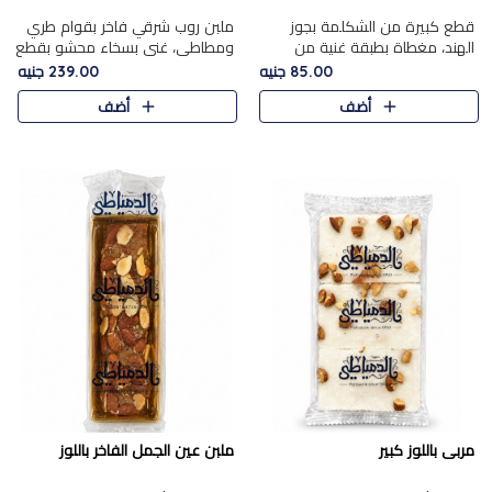
قطع كبيرة من الشكلمة بجوز
ملبن روب شرقي فاخر بقوام طري
الهند، مغطاة بطبقة غنية من
ومطاطي، غني بسخاء محشو بقطع
الشوكولاتة الفاخرة لتجمع بين
عين الجمل والبندق المحمص التي
85.00 جنيه
239.00 جنيه
القوام الطري من الداخل مركز جوز
تضيف قرمشة مميزة مُرضية
أضف
أضف
الهند المطاطي والمذاق الغن..
ونكهة جوزية غنية في كل
قضمة...
مربى باللوز كبير
ملبن عين الجمل الفاخر باللوز