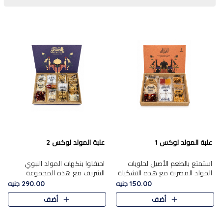
علبة المولد لوكس 1
علبة المولد لوكس 2
استمتع بالطعم الأصيل لحلويات
احتفلوا بنكهات المولد النبوي
المولد المصرية مع هذه التشكيلة
الشريف مع هذه المجموعة
المختارة بعناية من 9 قطع. تتضمن
الفاخرة المكونة من 19 قطعة،
150.00 جنيه
290.00 جنيه
التشكيلة جوزرية مع فول،ملبان
والتي تم اختيارها بعناية فائقة لتُبرز
أضف
أضف
سادة، ملبان
تشكيلة واسعة من الحلويات
التقليدية المفضلة. تشمل
المجموعة .....