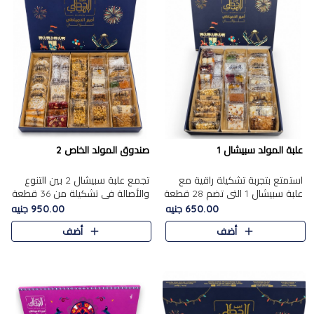
علبة المولد سبيشال 1
صندوق المولد الخاص 2
استمتع بتجربة تشكيلة راقية مع
تجمع علبة سبيشال 2 بين التنوع
علبة سبيشال 1 التي تضم 28 قطعة
والأصالة في تشكيلة من 36 قطعة
من تشكيلة مختارة بعناية من أفخر
تضم أشهر حلويات المولد الشرقية.
650.00 جنيه
950.00 جنيه
حلويات المولد المصرية الأصلية
تحتوي العلبة على الجزرية بالفول،
أضف
أضف
الشرقية. تحتوي ال..
والجزرية بالبن..