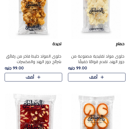
حمام
لديدة
حلوى مولد تقليدية مصنوعة من
حلوى المولد خليط فاخر من رقائق
جوز الهند، تقدم قوامًا خفيفًا
شرائح جوز الهند والمكسرات
ونكهة شرقية أصيلة تجسد روح
المحمصة، متماسك بشراب حلاوة
99.00 جنيه
99.00 جنيه
الـموسم الأعياد.
الكراميل الخفيفة ليمنحك قرمشة
أضف
أضف
غنية ومذاقًا شرقيًا أصيلً..