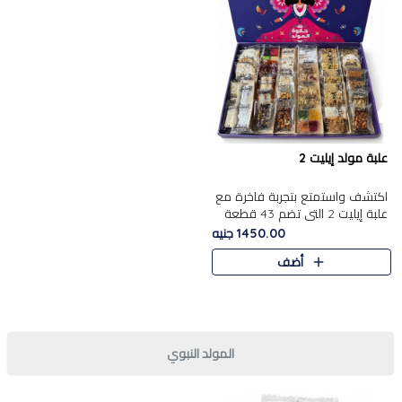
علبة مولد إيليت 2
اكتشف واستمتع بتجربة فاخرة مع
علبة إيليت 2 التي تضم 43 قطعة
تشكيلة من أرقى حلويات المولد
1450.00 جنيه
الشرقية المصرية الأصيلة ,معروضة
أضف
بشكل جميل في علبة أ..
المولد النبوي