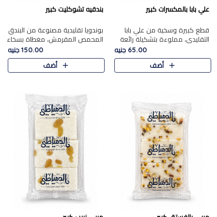
علي بابا بالمكسرات كبير
بندقيه تشوكليت كبير
قطع كبيرة وسخية من علي بابا
بوندويا تقليدية مصنوعة من البندق
التقليدي، مملوءة بتشكيلة رائعة
المحمص المقرمش، مغطاة بسخاء
من المكسرات المحمصة المحمرة.
بشوكولاتة فاخرة غنية لتحقيق
65.00 جنيه
150.00 جنيه
التوازن المثالي بين قوام القرمشة
أضف
أضف
ونكهة الشوكولاتة ا..