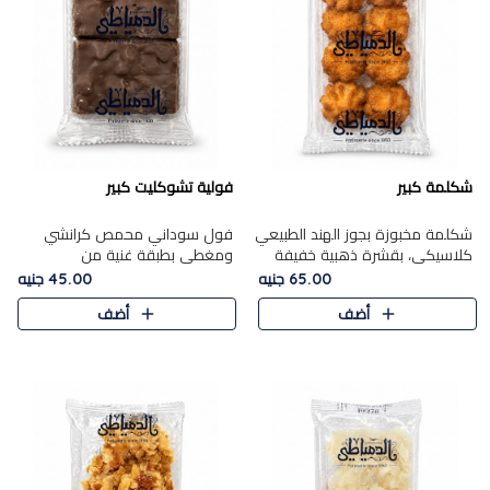
شكلمة كبير
فولية تشوكليت كبير
شكلمة مخبوزة بجوز الهند الطبيعي
فول سوداني محمص كرانشي
كلاسيكي، بقشرة ذهبية خفيفة
ومغطى بطبقة غنية من
وقلب طري رطب يذوب في الفم،
الشوكولاتة، يجمع بين طعم
65.00 جنيه
45.00 جنيه
تمنحك المذاق الشرقي الحلو الأصيل
القرمشة الأصيلة الكلاسكيكية
أضف
أضف
التقليدي في كل لقمة.
التقليدية للفول السوداني وحلاوة
الشوكولاتة ا..