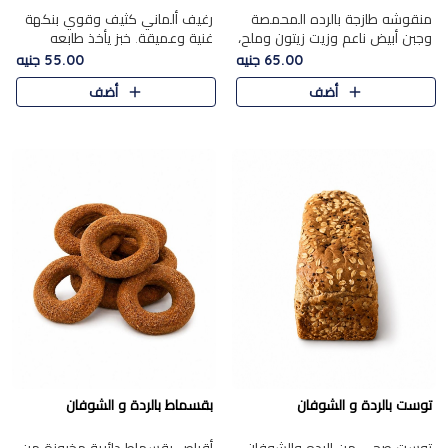
منقوشه طازجة بالرده المحمصة
رغيف ألماني كثيف وقوي بنكهة
وجبن أبيض ناعم وزيت زيتون وملح،
غنية وعميقة. خبز يأخذ طابعه
مباشرة من الفرن.الرده مع نعومة
بجدية.
65.00 جنيه
55.00 جنيه
الجبن فوق عجينة طازجة.
أضف
أضف
توست بالردة و الشوفان
بقسماط بالردة و الشوفان