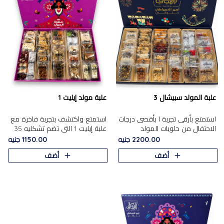
علبة المولد سبيشال 3
علبة مولد إيليت 1
استمتع بأرقى تجربة ا بأقصى درجات
استمتع واكتشف بتجربة فاخرة مع
الاحتفال من حلويات المولد
علبة إيليت 1 التي تضم تشكليه 35
المصريه الأصيلة مع هذه الفخامة
قطعة من أرقى حلويات المولد
2200.00 جنيه
1150.00 جنيه
مع علبة سبيشال 3 التي تضم 56
المصري الأصيلة ,معروضة بشكل
أضف
أضف
قطعة من تشكيلة استثن..
جميل في علبة أنيقة ، في..