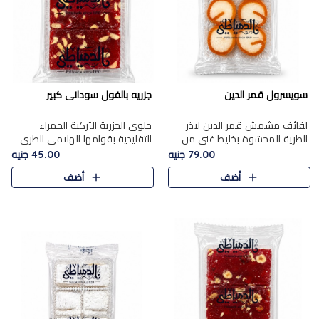
سويسرول قمر الدين
جزريه بالفول سودانى كبير
لفائف مشمش قمر الدين ليذر
حلوى الجزرية التركية الحمراء
الطرية المحشوة بخليط غني من
التقليدية بقوامها الهلامي الطري
جوز الهند الأبيض والمكسرات
ولونها الأحمر المميز، محشوة
79.00 جنيه
45.00 جنيه
الفاخرة، يقدم المذاق الحلو
بسخاء بالفول السوداني المحمص
أضف
أضف
الطبيعي لقمر الدين و تجمع بين
لتمنحك توازنًا رائعًا ..
حل..