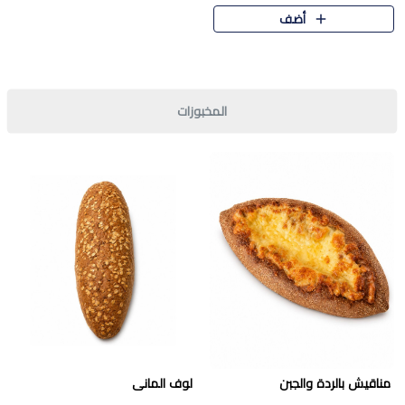
قرمشة مميزة ونكهة غنية في كل
أضف
قطعة. تجمع بين المذاق..
المخبوزات
مناقيش بالردة والجبن
لوف المانى