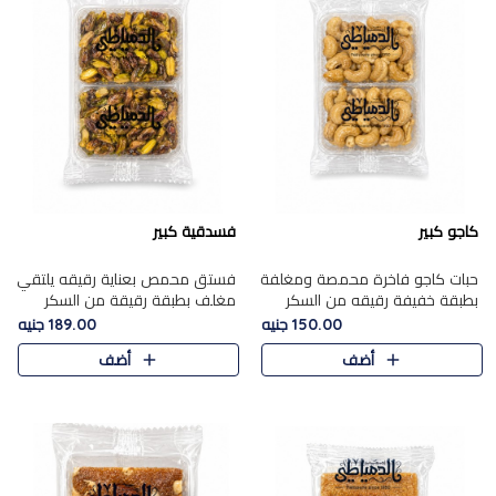
كاجو كبير
فسدقية كبير
حبات كاجو فاخرة محمصة ومغلفة
فستق محمص بعناية رقيقه يلتقي
بطبقة خفيفة رقيقه من السكر
مغلف بطبقة رقيقة من السكر
المكرمل، تجمع بين توازن النعومة
المكرمل، ليقدم مذاقًا فاخرًا حلوي
150.00 جنيه
189.00 جنيه
زبدية غنية فاخرة والقرمشة
شرقية فاخرة ونكهة غنية ناتي تميز
أضف
أضف
المرضية في حلوى شرقية بطاب..
كل قطعة و قوام هش