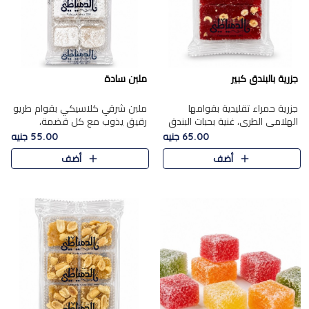
جزرية بالبندق كبير
ملبن سادة
جزرية حمراء تقليدية بقوامها
ملبن شرقي كلاسيكي بقوام طريو
الهلامي الطري، غنية بحبات البندق
رقيق يذوب مع كل قضمة،
الفاخرة التي تضيف قرمشة راقية
مغطى بطبقة ناعمة من السكر
65.00 جنيه
55.00 جنيه
إلى قوامها الناعم، لتقدم مزيجًا
البودرة ليقدم المذاق الأصيل الذي
أضف
أضف
متوازنًا من النكه..
ارتبط بحلويات المولد التقليدي..