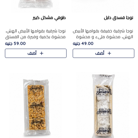
نوجا فسدق دابل
طوفي مشكل كبير
نوجا شرقية خفيفة بقوامها الأبيض
نوجا شرقية بقوامها الأبيض الهش،
الهش، محشوة مليء و محشوة
محشوة بكمية وفيرة من الفستق
بـكمية وفيرة من الفستق الفاخر
الفاخر لتمنحك نكهة غنية وقرمشة
49.00 جنيه
59.00 جنيه
لتمنحك نكهة مكسرات غنية
مميزة في كل قطعة، لتجربة تجمع
أضف
أضف
وقرمشة مميزة في كل قطعة و
بين الفخامة والمذاق..
قضم..