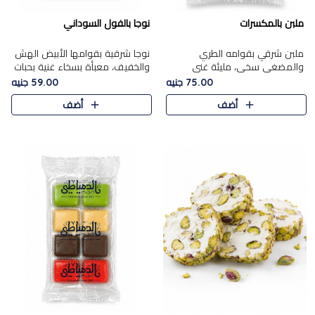
ملبن بالمكسرات
نوجا بالفول السوداني
ملبن شرقي بقوامه الطري
نوجا شرقية بقوامها الأبيض الهش
والمضغي سخي، مليئة غني
والخفيف، معبأة بسخاء غنية بحبات
بتشكيلة فاخرة من المكسرات
الفول السوداني المحمص التي
75.00 جنيه
59.00 جنيه
مشكلة المختارة التي تقدم تضيف
يقدم تضيف قرمشة مميزة مرضية
أضف
أضف
قرمشة مميزة مرضية ونكهة
وتوازنًا رائعًا مع حلا..
مكسرات غنية ف..