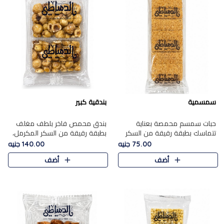
سمسمية
بندقية كبير
حبات سمسم محمصة بعناية
بندق محمص فاخر بلطف مغلف
تتماسك بطبقة رقيقة من السكر
بطبقة رقيقة من السكر المكرمل،
المكرمل، لتقدم طعم السمسم
يجمع بين النكهة الغنية ناتي
75.00 جنيه
140.00 جنيه
المميز وقرمشتة التي ارتبطت ببهجة
والقرمشة الراقية المرضية في
أضف
أضف
المولد عبر الأجيال.
حلوى شرقية أنيقه بطابع مميز.