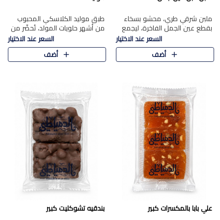
ملبن شرقي طري، محشو بسخاء
طبق موليد الكلاسكي المحبوب
بقطع عين الجمل الفاخرة، ليجمع
من أشهر حلويات المولد، تُحضّر من
بين القوام الناعم وقرمشة الجوز
فول سوداني محمص بعناية
السعر عند الاختيار
السعر عند الاختيار
في مذاق شرقي أصيل.
ومغلف بطبقة رقيقة من السكر
أضف
أضف
المكرمل، لتمنحك قرمشة أصيلة
وم..
علي بابا بالمكسرات كبير
بندقيه تشوكليت كبير