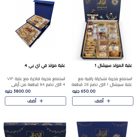
علبة المولد سبيشال 1
علبة مولد في اي بي 4
استمتع بتجربة تشكيلة راقية مع
استمتع بتجربة فاخرة مع علبة VIP
علبة سبيشال 1 التي تضم 28 قطعة
4 التي تضم 84 قطعة من أرقى
من تشكيلة مختارة بعناية من أفخر
حلويات المولد الشرقية، في تشكيلة
650.00 جنيه
3800.00 جنيه
حلويات المولد المصرية الأصلية
غنية تجمع بين الحلويات التقليدية
أضف
أضف
الشرقية. تحتوي ال..
والمكسرات الفاخرة. تحتوي العلبة
على.....