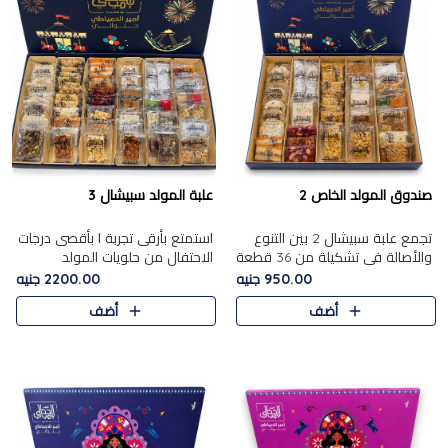
صندوق المولد الخاص 2
علبة المولد سبيشال 3
تجمع علبة سبيشال 2 بين التنوع
استمتع بأرقى تجربة ا بأقصى درجات
والأصالة في تشكيلة من 36 قطعة
الاحتفال من حلويات المولد
تضم أشهر حلويات المولد الشرقية.
المصريه الأصيلة مع هذه الفخامة
950.00 جنيه
2200.00 جنيه
تحتوي العلبة على الجزرية بالفول،
مع علبة سبيشال 3 التي تضم 56
أضف
أضف
والجزرية بالبن..
قطعة من تشكيلة استثن..