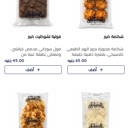
شكلمة كبير
فولية تشوكليت كبير
شكلمة مخبوزة بجوز الهند الطبيعي
فول سوداني محمص كرانشي
كلاسيكي، بقشرة ذهبية خفيفة
ومغطى بطبقة غنية من
وقلب طري رطب يذوب في الفم،
الشوكولاتة، يجمع بين طعم
65.00 جنيه
45.00 جنيه
تمنحك المذاق الشرقي الحلو الأصيل
القرمشة الأصيلة الكلاسكيكية
أضف
أضف
التقليدي في كل لقمة.
التقليدية للفول السوداني وحلاوة
الشوكولاتة ا..