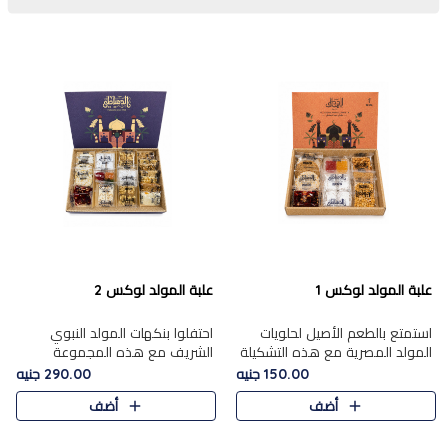
علبة المولد لوكس 1
علبة المولد لوكس 2
استمتع بالطعم الأصيل لحلويات
احتفلوا بنكهات المولد النبوي
المولد المصرية مع هذه التشكيلة
الشريف مع هذه المجموعة
المختارة بعناية من 9 قطع. تتضمن
الفاخرة المكونة من 19 قطعة،
150.00 جنيه
290.00 جنيه
التشكيلة جوزرية مع فول،ملبان
والتي تم اختيارها بعناية فائقة لتُبرز
أضف
أضف
سادة، ملبان
تشكيلة واسعة من الحلويات
التقليدية المفضلة. تشمل
المجموعة .....