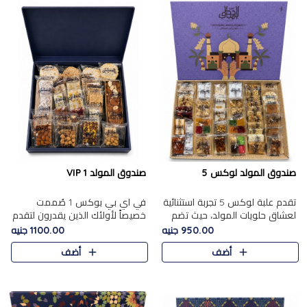
صندوق المولد لوكس 5
صندوق المولد VIP 1
تقدم علبة لوكس 5 تجربة استثنائية
في اي بي بوكس 1 صُممت
لعشاق حلويات المولد، حيث تضم
خصيصاً لأولئك الذين يقدرون لتقدم
42 قطعة من تشكيلة فاخرة تجمع
تجربة استثنائية بوكس تجمع بين
950.00 جنيه
1100.00 جنيه
بين أشهر الأصناف التقليدية وأصناف
أفخر حلويات المولد المصري مع
أضف
أضف
مميزة مختارة بع..
تشكيلة مختارة من الأصناف ..