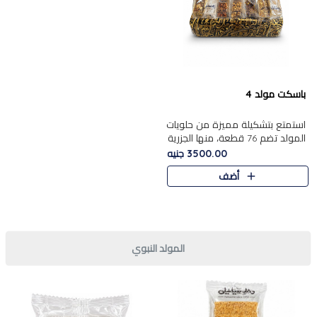
باسكت مولد 4
استمتع بتشكيلة مميزة من حلويات
المولد تضم 76 قطعة، منها الجزرية
بالفول والبندق، علي بابا
3500.00 جنيه
بالمكسرات.......
أضف
المولد النبوي