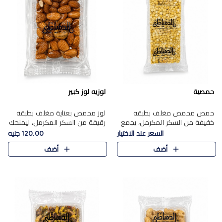
حمصية
لوزيه لوز كبير
حمص محمص مغلف بطبقة
لوز محمص بعناية مغلف بطبقة
خفيفة من السكر المكرمل، يجمع
رقيقة من السكر المكرمل، ليمنحك
بين القرمشة المميزة والطعم
قرمشة راقية ونكهة غنية تبرز
السعر عند الاختيار
120.00 جنيه
الشرقي الأصيل في واحدة من أشهر
فخامة اللوز في كل قطعة.
أضف
أضف
حلويات الموسم.