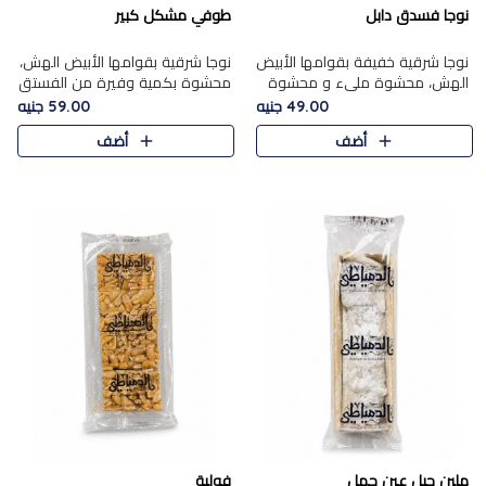
نوجا فسدق دابل
طوفي مشكل كبير
نوجا شرقية خفيفة بقوامها الأبيض
نوجا شرقية بقوامها الأبيض الهش،
الهش، محشوة مليء و محشوة
محشوة بكمية وفيرة من الفستق
بـكمية وفيرة من الفستق الفاخر
الفاخر لتمنحك نكهة غنية وقرمشة
49.00 جنيه
59.00 جنيه
لتمنحك نكهة مكسرات غنية
مميزة في كل قطعة، لتجربة تجمع
أضف
أضف
وقرمشة مميزة في كل قطعة و
بين الفخامة والمذاق..
قضم..
ملبن حبل عين جمل
فولية