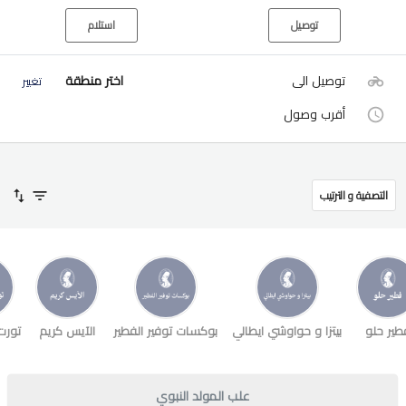
توصيل
استلام
توصيل الى
اختر منطقة
تغيير
أقرب وصول
التصفية و الترتيب
طير حلو
بيتزا و حواوشي ايطالي
بوكسات توفير الفطير
الآيس كريم
تورت
علب المولد النبوي