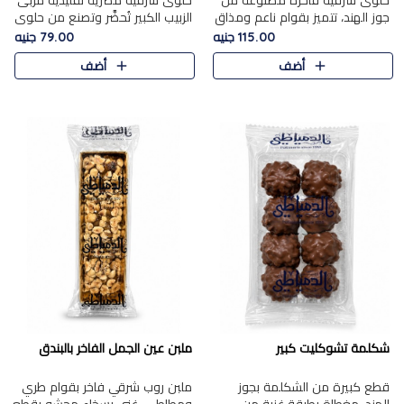
حلوى شرقية فاخرة مصنوعة من
حلوى شرقية مصرية تقليدية مربى
جوز الهند، تتميز بقوام ناعم ومذاق
الزبيب الكبير تُحضَّر وتصنع من حلوي
غني، وتزين بقطع من الفستق
جوز الهند باسد بقوام طري ومذاق
115.00 جنيه
79.00 جنيه
الفاخر التي تضيف عليها قرمشة
غني، وتُزين وتغطا بحبات الزبيب
أضف
أضف
خفيفة.
الذهبي التي ..
شكلمة تشوكليت كبير
ملبن عين الجمل الفاخر بالبندق
قطع كبيرة من الشكلمة بجوز
ملبن روب شرقي فاخر بقوام طري