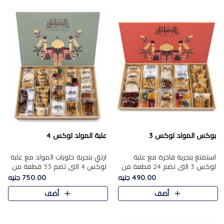
بوكس المولد لوكس 3
علبة المولد لوكس 4
استمتع بتجربة فاخرة مع علبة
ارتقِ بتجربة حلويات المولد مع علبة
لوكس 3 التي تضم 24 قطعة من
لوكس 4 التي تضم 33 قطعة من
أشهر حلويات المولد الشرقية
تشكيلة فاخرة ومتنوعة من أشهر
490.00 جنيه
750.00 جنيه
المختارة بعناية. تحتوي التشكيلة
الأصناف الشرقية. تحتوي العلبة على
أضف
أضف
على الجزرية بالفول، والملب..
الجزرية بالفول،..