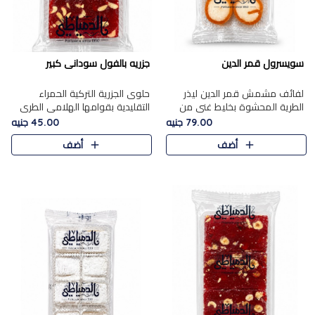
سويسرول قمر الدين
جزريه بالفول سودانى كبير
لفائف مشمش قمر الدين ليذر
حلوى الجزرية التركية الحمراء
الطرية المحشوة بخليط غني من
التقليدية بقوامها الهلامي الطري
جوز الهند الأبيض والمكسرات
ولونها الأحمر المميز، محشوة
79.00 جنيه
45.00 جنيه
الفاخرة، يقدم المذاق الحلو
بسخاء بالفول السوداني المحمص
أضف
أضف
الطبيعي لقمر الدين و تجمع بين
لتمنحك توازنًا رائعًا ..
حل..