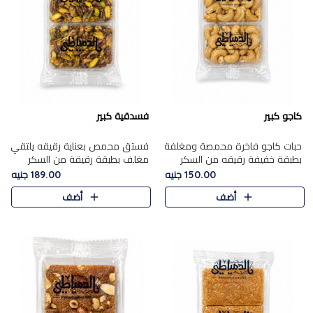
كاجو كبير
فسدقية كبير
حبات كاجو فاخرة محمصة ومغلفة
فستق محمص بعناية رقيقه يلتقي
بطبقة خفيفة رقيقه من السكر
مغلف بطبقة رقيقة من السكر
المكرمل، تجمع بين توازن النعومة
المكرمل، ليقدم مذاقًا فاخرًا حلوي
150.00 جنيه
189.00 جنيه
زبدية غنية فاخرة والقرمشة
شرقية فاخرة ونكهة غنية ناتي تميز
أضف
أضف
المرضية في حلوى شرقية بطاب..
كل قطعة و قوام هش