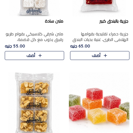
جزرية بالبندق كبير
ملبن سادة
جزرية حمراء تقليدية بقوامها
ملبن شرقي كلاسيكي بقوام طريو
الهلامي الطري، غنية بحبات البندق
رقيق يذوب مع كل قضمة،
الفاخرة التي تضيف قرمشة راقية
مغطى بطبقة ناعمة من السكر
65.00 جنيه
55.00 جنيه
إلى قوامها الناعم، لتقدم مزيجًا
البودرة ليقدم المذاق الأصيل الذي
أضف
أضف
متوازنًا من النكه..
ارتبط بحلويات المولد التقليدي..