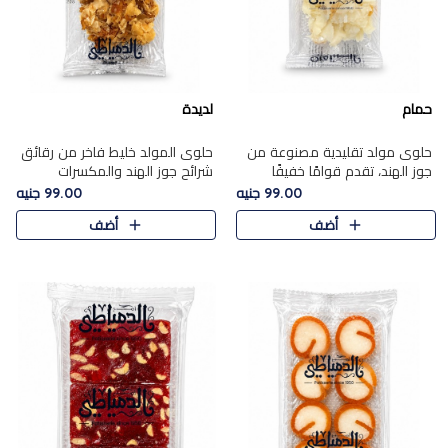
حمام
لديدة
حلوى مولد تقليدية مصنوعة من
حلوى المولد خليط فاخر من رقائق
جوز الهند، تقدم قوامًا خفيفًا
شرائح جوز الهند والمكسرات
ونكهة شرقية أصيلة تجسد روح
المحمصة، متماسك بشراب حلاوة
99.00 جنيه
99.00 جنيه
الـموسم الأعياد.
الكراميل الخفيفة ليمنحك قرمشة
أضف
أضف
غنية ومذاقًا شرقيًا أصيلً..