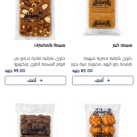
بسيمه كبير
بسيمة بالمكسرات
حلوى شرقية مصرية شهيرة
حلوى شرقية فاخرة تجمع بين
تقليدية جوز الهند، مخبوزة غنية بجوز
قوام البسيمة الطري ونكهتها
الهند، بلمسه ذهبية وتتميز بقوامها
الغنية، مزينة بتشكيلة مختارة من
85.00 جنيه
99.00 جنيه
المرمل وطعمها اللذيذ الذي يشبه
اللوز والبندق والمكسرات الفاخرة.
أضف
أضف
البسبوسة. تُخبز..
مزيج متوازن من القوام ..