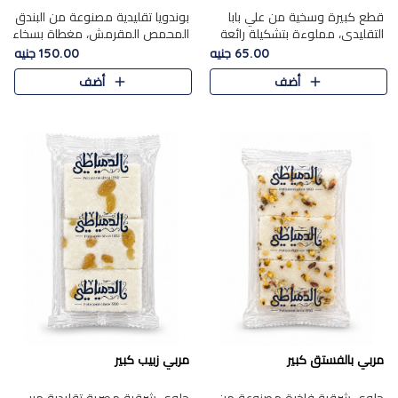
قطع كبيرة وسخية من علي بابا
بوندويا تقليدية مصنوعة من البندق
التقليدي، مملوءة بتشكيلة رائعة
المحمص المقرمش، مغطاة بسخاء
من المكسرات المحمصة المحمرة.
بشوكولاتة فاخرة غنية لتحقيق
65.00 جنيه
150.00 جنيه
التوازن المثالي بين قوام القرمشة
أضف
أضف
ونكهة الشوكولاتة ا..
مربي بالفستق كبير
مربي زبيب كبير