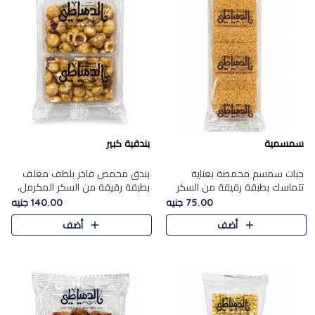
سمسمية
بندقية كبير
حبات سمسم محمصة بعناية
بندق محمص فاخر بلطف مغلف
تتماسك بطبقة رقيقة من السكر
بطبقة رقيقة من السكر المكرمل،
المكرمل، لتقدم طعم السمسم
يجمع بين النكهة الغنية ناتي
75.00 جنيه
140.00 جنيه
المميز وقرمشتة التي ارتبطت ببهجة
والقرمشة الراقية المرضية في
أضف
أضف
المولد عبر الأجيال.
حلوى شرقية أنيقه بطابع مميز.