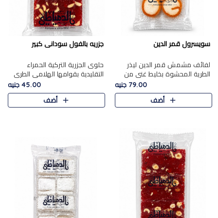
سويسرول قمر الدين
جزريه بالفول سودانى كبير
لفائف مشمش قمر الدين ليذر
حلوى الجزرية التركية الحمراء
الطرية المحشوة بخليط غني من
التقليدية بقوامها الهلامي الطري
جوز الهند الأبيض والمكسرات
ولونها الأحمر المميز، محشوة
79.00 جنيه
45.00 جنيه
الفاخرة، يقدم المذاق الحلو
بسخاء بالفول السوداني المحمص
أضف
أضف
الطبيعي لقمر الدين و تجمع بين
لتمنحك توازنًا رائعًا ..
حل..