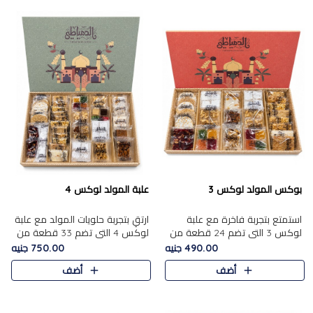
بوكس المولد لوكس 3
علبة المولد لوكس 4
استمتع بتجربة فاخرة مع علبة
ارتقِ بتجربة حلويات المولد مع علبة
لوكس 3 التي تضم 24 قطعة من
لوكس 4 التي تضم 33 قطعة من
أشهر حلويات المولد الشرقية
تشكيلة فاخرة ومتنوعة من أشهر
490.00 جنيه
750.00 جنيه
المختارة بعناية. تحتوي التشكيلة
الأصناف الشرقية. تحتوي العلبة على
أضف
أضف
على الجزرية بالفول، والملب..
الجزرية بالفول،..