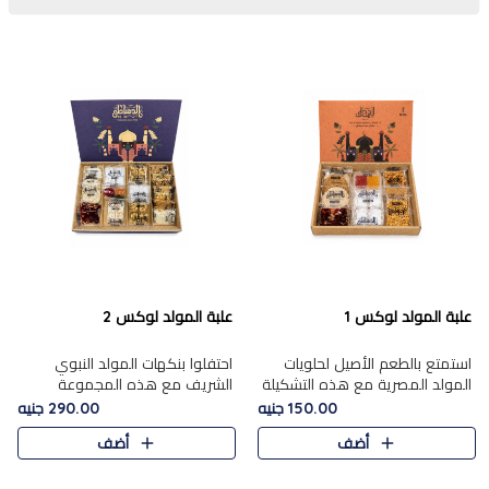
علبة المولد لوكس 1
علبة المولد لوكس 2
استمتع بالطعم الأصيل لحلويات
احتفلوا بنكهات المولد النبوي
المولد المصرية مع هذه التشكيلة
الشريف مع هذه المجموعة
المختارة بعناية من 9 قطع. تتضمن
الفاخرة المكونة من 19 قطعة،
150.00 جنيه
290.00 جنيه
التشكيلة جوزرية مع فول،ملبان
والتي تم اختيارها بعناية فائقة لتُبرز
أضف
أضف
سادة، ملبان
تشكيلة واسعة من الحلويات
التقليدية المفضلة. تشمل
المجموعة .....