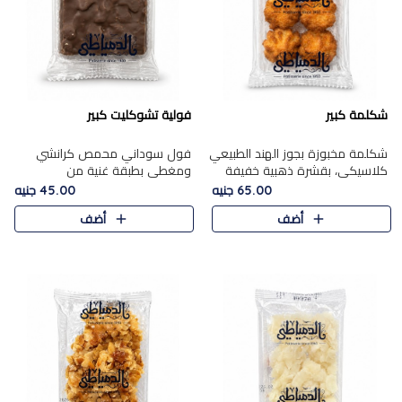
شكلمة كبير
فولية تشوكليت كبير
شكلمة مخبوزة بجوز الهند الطبيعي
فول سوداني محمص كرانشي
كلاسيكي، بقشرة ذهبية خفيفة
ومغطى بطبقة غنية من
وقلب طري رطب يذوب في الفم،
الشوكولاتة، يجمع بين طعم
65.00 جنيه
45.00 جنيه
تمنحك المذاق الشرقي الحلو الأصيل
القرمشة الأصيلة الكلاسكيكية
أضف
أضف
التقليدي في كل لقمة.
التقليدية للفول السوداني وحلاوة
الشوكولاتة ا..