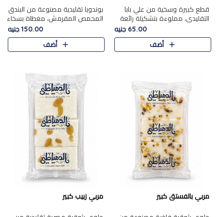
قطع كبيرة وسخية من علي بابا
بوندويا تقليدية مصنوعة من البندق
التقليدي، مملوءة بتشكيلة رائعة
المحمص المقرمش، مغطاة بسخاء
من المكسرات المحمصة المحمرة.
بشوكولاتة فاخرة غنية لتحقيق
65.00 جنيه
150.00 جنيه
التوازن المثالي بين قوام القرمشة
أضف
أضف
ونكهة الشوكولاتة ا..
مربي بالفستق كبير
مربي زبيب كبير