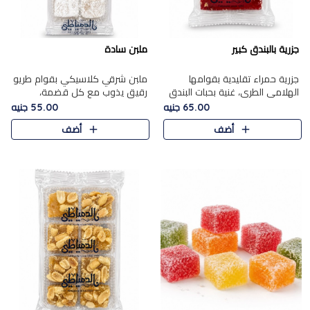
جزرية بالبندق كبير
ملبن سادة
جزرية حمراء تقليدية بقوامها
ملبن شرقي كلاسيكي بقوام طريو
الهلامي الطري، غنية بحبات البندق
رقيق يذوب مع كل قضمة،
الفاخرة التي تضيف قرمشة راقية
مغطى بطبقة ناعمة من السكر
65.00 جنيه
55.00 جنيه
إلى قوامها الناعم، لتقدم مزيجًا
البودرة ليقدم المذاق الأصيل الذي
أضف
أضف
متوازنًا من النكه..
ارتبط بحلويات المولد التقليدي..