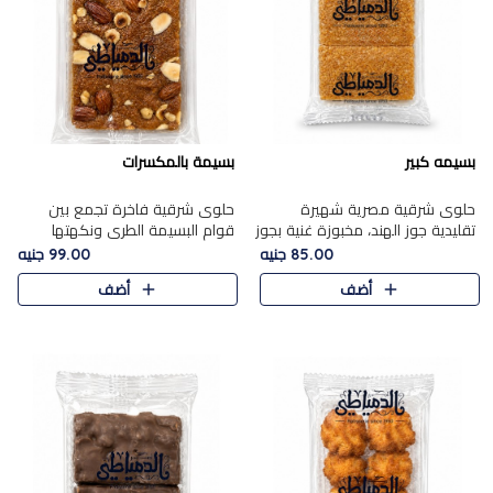
بسيمه كبير
بسيمة بالمكسرات
حلوى شرقية مصرية شهيرة
حلوى شرقية فاخرة تجمع بين
تقليدية جوز الهند، مخبوزة غنية بجوز
قوام البسيمة الطري ونكهتها
الهند، بلمسه ذهبية وتتميز بقوامها
الغنية، مزينة بتشكيلة مختارة من
85.00 جنيه
99.00 جنيه
المرمل وطعمها اللذيذ الذي يشبه
اللوز والبندق والمكسرات الفاخرة.
أضف
أضف
البسبوسة. تُخبز..
مزيج متوازن من القوام ..