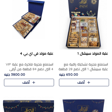
علبة المولد سبيشال 1
علبة مولد في اي بي 4
استمتع بتجربة تشكيلة راقية مع
استمتع بتجربة فاخرة مع علبة VIP
علبة سبيشال 1 التي تضم 28 قطعة
4 التي تضم 84 قطعة من أرقى
من تشكيلة مختارة بعناية من أفخر
حلويات المولد الشرقية، في تشكيلة
650.00 جنيه
3800.00 جنيه
حلويات المولد المصرية الأصلية
غنية تجمع بين الحلويات التقليدية
أضف
أضف
الشرقية. تحتوي ال..
والمكسرات الفاخرة. تحتوي العلبة
على.....