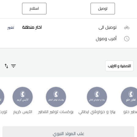
توصيل
استلام
توصيل الى
اختر منطقة
تغيير
أقرب وصول
التصفية و الترتيب
طير حلو
بيتزا و حواوشي ايطالي
بوكسات توفير الفطير
الآيس كريم
تورت
علب المولد النبوي