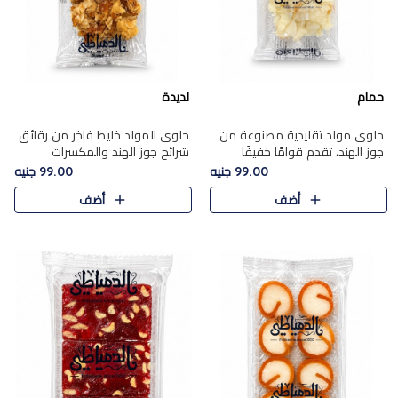
حمام
لديدة
حلوى مولد تقليدية مصنوعة من
حلوى المولد خليط فاخر من رقائق
جوز الهند، تقدم قوامًا خفيفًا
شرائح جوز الهند والمكسرات
ونكهة شرقية أصيلة تجسد روح
المحمصة، متماسك بشراب حلاوة
99.00 جنيه
99.00 جنيه
الـموسم الأعياد.
الكراميل الخفيفة ليمنحك قرمشة
أضف
أضف
غنية ومذاقًا شرقيًا أصيلً..