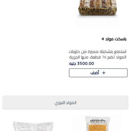
باسكت مولد 4
استمتع بتشكيلة مميزة من حلويات
المولد تضم 76 قطعة، منها الجزرية
بالفول والبندق، علي بابا
3500.00 جنيه
بالمكسرات.......
أضف
المولد النبوي