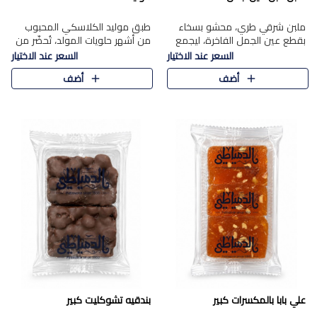
ملبن شرقي طري، محشو بسخاء
طبق موليد الكلاسكي المحبوب
بقطع عين الجمل الفاخرة، ليجمع
من أشهر حلويات المولد، تُحضّر من
بين القوام الناعم وقرمشة الجوز
فول سوداني محمص بعناية
السعر عند الاختيار
السعر عند الاختيار
في مذاق شرقي أصيل.
ومغلف بطبقة رقيقة من السكر
أضف
أضف
المكرمل، لتمنحك قرمشة أصيلة
وم..
علي بابا بالمكسرات كبير
بندقيه تشوكليت كبير