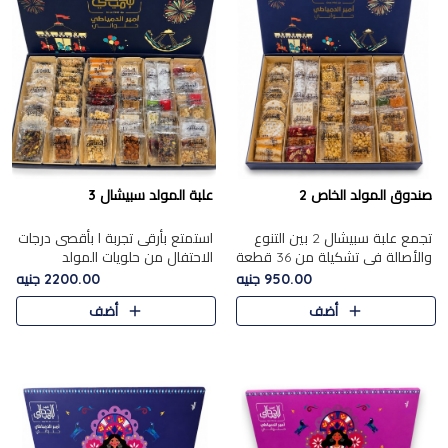
صندوق المولد الخاص 2
علبة المولد سبيشال 3
تجمع علبة سبيشال 2 بين التنوع
استمتع بأرقى تجربة ا بأقصى درجات
والأصالة في تشكيلة من 36 قطعة
الاحتفال من حلويات المولد
تضم أشهر حلويات المولد الشرقية.
المصريه الأصيلة مع هذه الفخامة
950.00 جنيه
2200.00 جنيه
تحتوي العلبة على الجزرية بالفول،
مع علبة سبيشال 3 التي تضم 56
أضف
أضف
والجزرية بالبن..
قطعة من تشكيلة استثن..