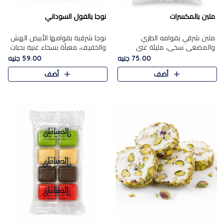
ملبن بالمكسرات
نوجا بالفول السوداني
ملبن شرقي بقوامه الطري
نوجا شرقية بقوامها الأبيض الهش
والمضغي سخي، مليئة غني
والخفيف، معبأة بسخاء غنية بحبات
بتشكيلة فاخرة من المكسرات
الفول السوداني المحمص التي
75.00 جنيه
59.00 جنيه
مشكلة المختارة التي تقدم تضيف
يقدم تضيف قرمشة مميزة مرضية
أضف
أضف
قرمشة مميزة مرضية ونكهة
وتوازنًا رائعًا مع حلا..
مكسرات غنية ف..