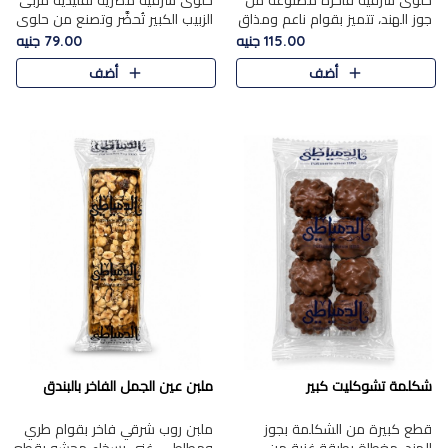
حلوى شرقية فاخرة مصنوعة من
حلوى شرقية مصرية تقليدية مربى
جوز الهند، تتميز بقوام ناعم ومذاق
الزبيب الكبير تُحضَّر وتصنع من حلوي
غني، وتزين بقطع من الفستق
جوز الهند باسد بقوام طري ومذاق
115.00 جنيه
79.00 جنيه
الفاخر التي تضيف عليها قرمشة
غني، وتُزين وتغطا بحبات الزبيب
أضف
أضف
خفيفة.
الذهبي التي ..
شكلمة تشوكليت كبير
ملبن عين الجمل الفاخر بالبندق
قطع كبيرة من الشكلمة بجوز
ملبن روب شرقي فاخر بقوام طري