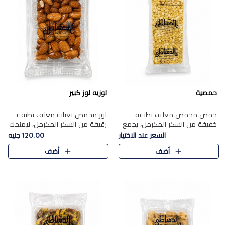
حمصية
لوزيه لوز كبير
حمص محمص مغلف بطبقة
لوز محمص بعناية مغلف بطبقة
خفيفة من السكر المكرمل، يجمع
رقيقة من السكر المكرمل، ليمنحك
بين القرمشة المميزة والطعم
قرمشة راقية ونكهة غنية تبرز
السعر عند الاختيار
120.00 جنيه
الشرقي الأصيل في واحدة من أشهر
فخامة اللوز في كل قطعة.
أضف
أضف
حلويات الموسم.