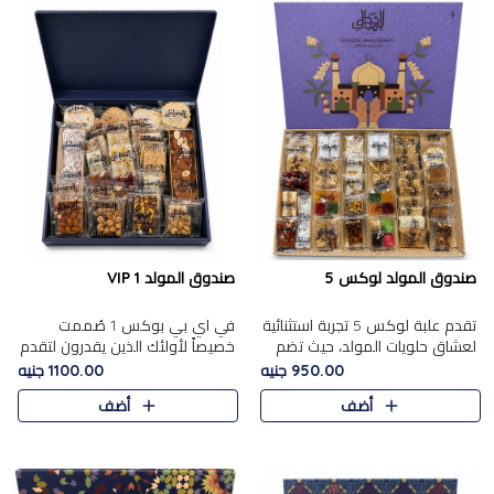
صندوق المولد لوكس 5
صندوق المولد VIP 1
تقدم علبة لوكس 5 تجربة استثنائية
في اي بي بوكس 1 صُممت
لعشاق حلويات المولد، حيث تضم
خصيصاً لأولئك الذين يقدرون لتقدم
42 قطعة من تشكيلة فاخرة تجمع
تجربة استثنائية بوكس تجمع بين
950.00 جنيه
1100.00 جنيه
بين أشهر الأصناف التقليدية وأصناف
أفخر حلويات المولد المصري مع
أضف
أضف
مميزة مختارة بع..
تشكيلة مختارة من الأصناف ..