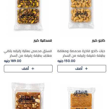
كاجو كبير
فسدقية كبير
حبات كاجو فاخرة محمصة ومغلفة
فستق محمص بعناية رقيقه يلتقي
بطبقة خفيفة رقيقه من السكر
مغلف بطبقة رقيقة من السكر
المكرمل، تجمع بين توازن النعومة
المكرمل، ليقدم مذاقًا فاخرًا حلوي
150.00 جنيه
189.00 جنيه
زبدية غنية فاخرة والقرمشة
شرقية فاخرة ونكهة غنية ناتي تميز
أضف
أضف
المرضية في حلوى شرقية بطاب..
كل قطعة و قوام هش