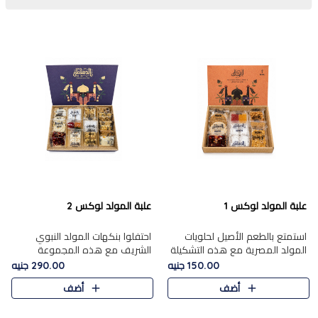
علبة المولد لوكس 1
علبة المولد لوكس 2
استمتع بالطعم الأصيل لحلويات
احتفلوا بنكهات المولد النبوي
المولد المصرية مع هذه التشكيلة
الشريف مع هذه المجموعة
المختارة بعناية من 9 قطع. تتضمن
الفاخرة المكونة من 19 قطعة،
150.00 جنيه
290.00 جنيه
التشكيلة جوزرية مع فول،ملبان
والتي تم اختيارها بعناية فائقة لتُبرز
أضف
أضف
سادة، ملبان
تشكيلة واسعة من الحلويات
التقليدية المفضلة. تشمل
المجموعة .....