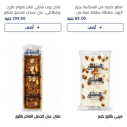
قطع كبيرة من الشكلمة بجوز
ملبن روب شرقي فاخر بقوام طري
الهند، مغطاة بطبقة غنية من
ومطاطي، غني بسخاء محشو بقطع
الشوكولاتة الفاخرة لتجمع بين
عين الجمل والبندق المحمص التي
85.00 جنيه
239.00 جنيه
القوام الطري من الداخل مركز جوز
تضيف قرمشة مميزة مُرضية
أضف
أضف
الهند المطاطي والمذاق الغن..
ونكهة جوزية غنية في كل
قضمة...
مربى باللوز كبير
ملبن عين الجمل الفاخر باللوز