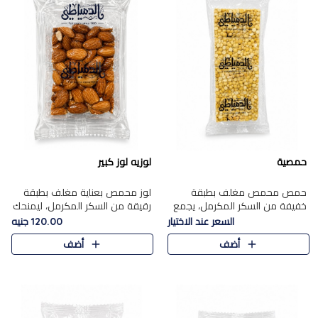
حمصية
لوزيه لوز كبير
حمص محمص مغلف بطبقة
لوز محمص بعناية مغلف بطبقة
خفيفة من السكر المكرمل، يجمع
رقيقة من السكر المكرمل، ليمنحك
بين القرمشة المميزة والطعم
قرمشة راقية ونكهة غنية تبرز
السعر عند الاختيار
120.00 جنيه
الشرقي الأصيل في واحدة من أشهر
فخامة اللوز في كل قطعة.
أضف
أضف
حلويات الموسم.