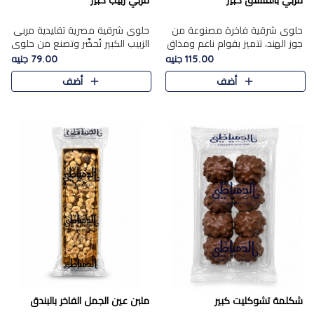
مربي بالفستق كبير
مربي زبيب كبير
حلوى شرقية فاخرة مصنوعة من
حلوى شرقية مصرية تقليدية مربى
جوز الهند، تتميز بقوام ناعم ومذاق
الزبيب الكبير تُحضَّر وتصنع من حلوي
غني، وتزين بقطع من الفستق
جوز الهند باسد بقوام طري ومذاق
115.00 جنيه
79.00 جنيه
الفاخر التي تضيف عليها قرمشة
غني، وتُزين وتغطا بحبات الزبيب
أضف
أضف
خفيفة.
الذهبي التي ..
شكلمة تشوكليت كبير
ملبن عين الجمل الفاخر بالبندق