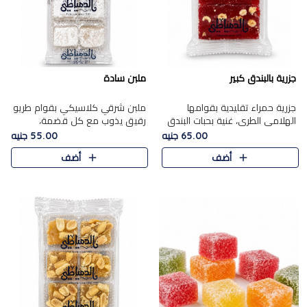
جزرية بالبندق كبير
ملبن سادة
جزرية حمراء تقليدية بقوامها
ملبن شرقي كلاسيكي بقوام طريو
الهلامي الطري، غنية بحبات البندق
رقيق يذوب مع كل قضمة،
الفاخرة التي تضيف قرمشة راقية
مغطى بطبقة ناعمة من السكر
65.00 جنيه
55.00 جنيه
إلى قوامها الناعم، لتقدم مزيجًا
البودرة ليقدم المذاق الأصيل الذي
أضف
أضف
متوازنًا من النكه..
ارتبط بحلويات المولد التقليدي..