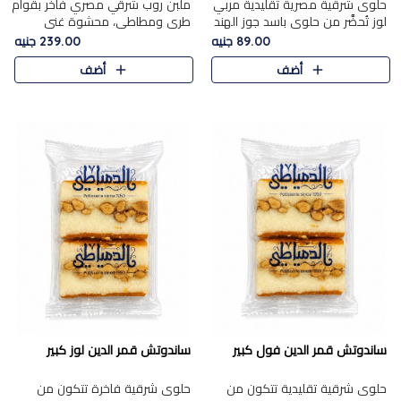
حلوى شرقية مصرية تقليدية مربي
ملبن روب شرقي مصري فاخر بقوام
لوز تُحضَّر من حلوى باسد جوز الهند
طري ومطاطي، محشوة غني
بقوام طري ومذاق غني، وتُزين
بسخاء بقطع عين الجمل واللوز
89.00 جنيه
239.00 جنيه
وتغطاه بقطع اللوز الفاخر التي
الفاخر التي تضيف قرمشة مميزة
أضف
أضف
تضيف لمسة مميزة م..
ومرضية ونكهة ناتي غنية في كل
قض..
ساندوتش قمر الدين فول كبير
ساندوتش قمر الدين لوز كبير
حلوى شرقية تقليدية تتكون من
حلوى شرقية فاخرة تتكون من