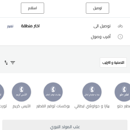
توصيل
استلام
توصيل الى
اختر منطقة
تغيير
أقرب وصول
التصفية و الترتيب
طير حلو
بيتزا و حواوشي ايطالي
بوكسات توفير الفطير
الآيس كريم
تورت
علب المولد النبوي