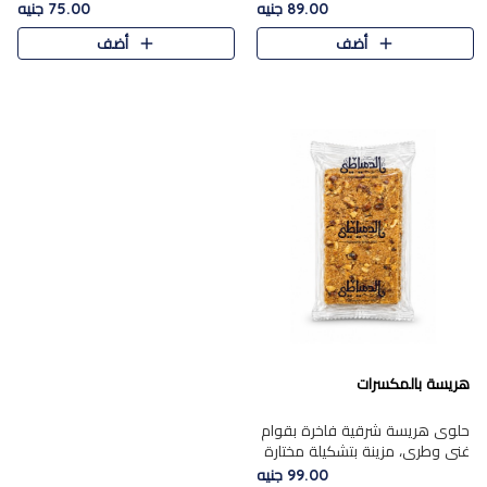
featuring a soft, creamy
creamy texture paired with a
89.00 جنيه
75.00 جنيه
texture and the distinctive
rich layer of premium
أضف
أضف
flavor of roasted hazelnuts.
chocolate and the distinctive
Smoo..
flav..
هريسة بالمكسرات
حلوى هريسة شرقية فاخرة بقوام
غني وطري، مزينة بتشكيلة مختارة
من المكسرات الفاخرة التي تضيف
99.00 جنيه