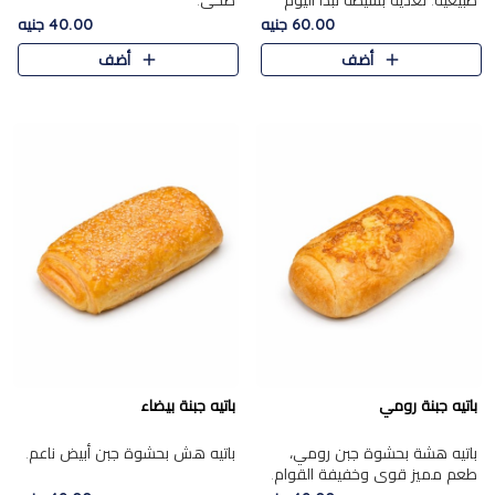
طبيعية. تغذية بسيطة تبدأ اليوم
صحي.
بشكل صحيح.
60.00 جنيه
40.00 جنيه
أضف
أضف
باتيه جبنة رومي
باتيه جبنة بيضاء
باتيه هشة بحشوة جبن رومي،
باتيه هش بحشوة جبن أبيض ناعم.
طعم مميز قوي وخفيفة القوام.