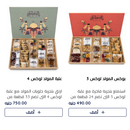
بوكس المولد لوكس 3
علبة المولد لوكس 4
استمتع بتجربة فاخرة مع علبة
ارتقِ بتجربة حلويات المولد مع علبة
لوكس 3 التي تضم 24 قطعة من
لوكس 4 التي تضم 33 قطعة من
أشهر حلويات المولد الشرقية
تشكيلة فاخرة ومتنوعة من أشهر
490.00 جنيه
750.00 جنيه
المختارة بعناية. تحتوي التشكيلة
الأصناف الشرقية. تحتوي العلبة على
أضف
أضف
على الجزرية بالفول، والملب..
الجزرية بالفول،..