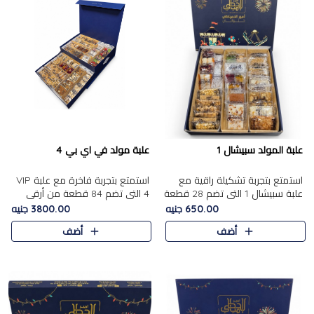
علبة المولد سبيشال 1
علبة مولد في اي بي 4
استمتع بتجربة تشكيلة راقية مع
استمتع بتجربة فاخرة مع علبة VIP
علبة سبيشال 1 التي تضم 28 قطعة
4 التي تضم 84 قطعة من أرقى
من تشكيلة مختارة بعناية من أفخر
حلويات المولد الشرقية، في تشكيلة
650.00 جنيه
3800.00 جنيه
حلويات المولد المصرية الأصلية
غنية تجمع بين الحلويات التقليدية
أضف
أضف
الشرقية. تحتوي ال..
والمكسرات الفاخرة. تحتوي العلبة
على.....