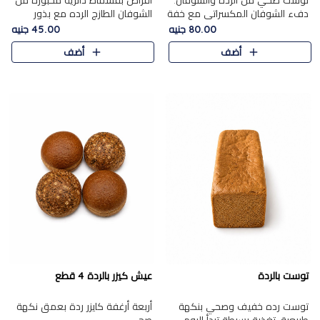
توست صحي من الرده والشوفان.
أقراص بقسماط دائرية مخبوزة من
دفء الشوفان المكسراتي مع خفة
الشوفان الطازج الرده مع بذور
الرده في كل شريحة.
مختارة. قرمشة الحبوب والبذور،
80.00 جنيه
45.00 جنيه
بداية صحية لكل صباح.
أضف
أضف
توست بالردة
عيش كيزر بالردة 4 قطع
توست رده خفيف وصحي بنكهة
أربعة أرغفة كايزر ردة بعمق نكهة