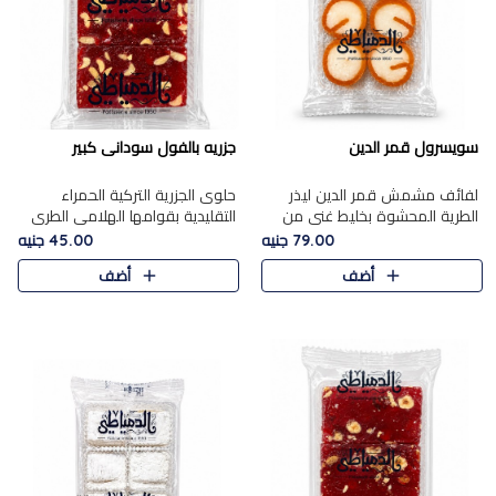
سويسرول قمر الدين
جزريه بالفول سودانى كبير
لفائف مشمش قمر الدين ليذر
حلوى الجزرية التركية الحمراء
الطرية المحشوة بخليط غني من
التقليدية بقوامها الهلامي الطري
جوز الهند الأبيض والمكسرات
ولونها الأحمر المميز، محشوة
79.00 جنيه
45.00 جنيه
الفاخرة، يقدم المذاق الحلو
بسخاء بالفول السوداني المحمص
أضف
أضف
الطبيعي لقمر الدين و تجمع بين
لتمنحك توازنًا رائعًا ..
حل..