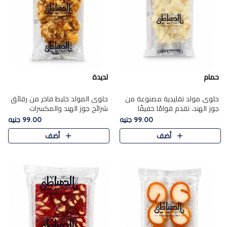
حمام
لديدة
حلوى مولد تقليدية مصنوعة من
حلوى المولد خليط فاخر من رقائق
جوز الهند، تقدم قوامًا خفيفًا
شرائح جوز الهند والمكسرات
ونكهة شرقية أصيلة تجسد روح
المحمصة، متماسك بشراب حلاوة
99.00 جنيه
99.00 جنيه
الـموسم الأعياد.
الكراميل الخفيفة ليمنحك قرمشة
أضف
أضف
غنية ومذاقًا شرقيًا أصيلً..