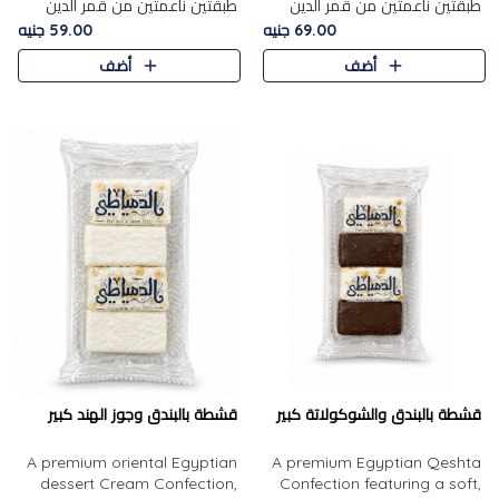
طبقتين ناعمتين من قمر الدين
طبقتين ناعمتين من قمر الدين
الفاخر، تتوسطهما حشوة غنية من
الفاخر، تتوسطهما حشوة غنية من
69.00 جنيه
59.00 جنيه
الفول السوداني المحمص، لتجمع
اللوز المحمص لتمنح مزيجًا متوازنًا
أضف
أضف
بين حلاوة المشمش الطبيعية..
من النعومة والقرمشة. ..
قشطة بالبندق والشوكولاتة كبير
قشطة بالبندق وجوز الهند كبير
A premium oriental Egyptian
A premium Egyptian Qeshta
dessert Cream Confection,
Confection featuring a soft,