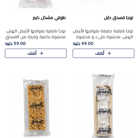
نوجا فسدق دابل
طوفي مشكل كبير
نوجا شرقية خفيفة بقوامها الأبيض
نوجا شرقية بقوامها الأبيض الهش،
الهش، محشوة مليء و محشوة
محشوة بكمية وفيرة من الفستق
بـكمية وفيرة من الفستق الفاخر
الفاخر لتمنحك نكهة غنية وقرمشة
49.00 جنيه
59.00 جنيه
لتمنحك نكهة مكسرات غنية
مميزة في كل قطعة، لتجربة تجمع
أضف
أضف
وقرمشة مميزة في كل قطعة و
بين الفخامة والمذاق..
قضم..