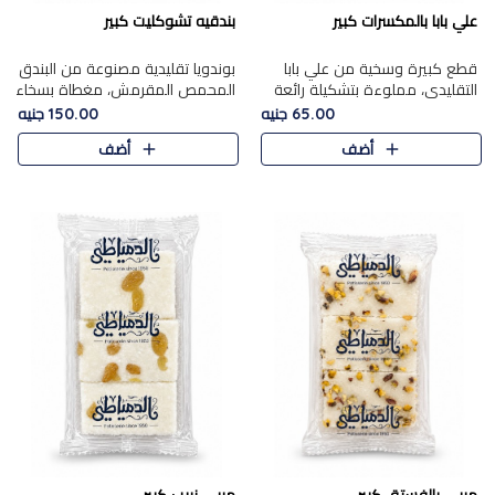
علي بابا بالمكسرات كبير
بندقيه تشوكليت كبير
قطع كبيرة وسخية من علي بابا
بوندويا تقليدية مصنوعة من البندق
التقليدي، مملوءة بتشكيلة رائعة
المحمص المقرمش، مغطاة بسخاء
من المكسرات المحمصة المحمرة.
بشوكولاتة فاخرة غنية لتحقيق
65.00 جنيه
150.00 جنيه
التوازن المثالي بين قوام القرمشة
أضف
أضف
ونكهة الشوكولاتة ا..