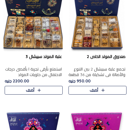
صندوق المولد الخاص 2
علبة المولد سبيشال 3
تجمع علبة سبيشال 2 بين التنوع
استمتع بأرقى تجربة ا بأقصى درجات
والأصالة في تشكيلة من 36 قطعة
الاحتفال من حلويات المولد
تضم أشهر حلويات المولد الشرقية.
المصريه الأصيلة مع هذه الفخامة
950.00 جنيه
2200.00 جنيه
تحتوي العلبة على الجزرية بالفول،
مع علبة سبيشال 3 التي تضم 56
أضف
أضف
والجزرية بالبن..
قطعة من تشكيلة استثن..