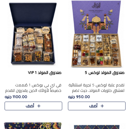
صندوق المولد لوكس 5
صندوق المولد VIP 1
تقدم علبة لوكس 5 تجربة استثنائية
في اي بي بوكس 1 صُممت
لعشاق حلويات المولد، حيث تضم
خصيصاً لأولئك الذين يقدرون لتقدم
42 قطعة من تشكيلة فاخرة تجمع
تجربة استثنائية بوكس تجمع بين
950.00 جنيه
1100.00 جنيه
بين أشهر الأصناف التقليدية وأصناف
أفخر حلويات المولد المصري مع
أضف
أضف
مميزة مختارة بع..
تشكيلة مختارة من الأصناف ..