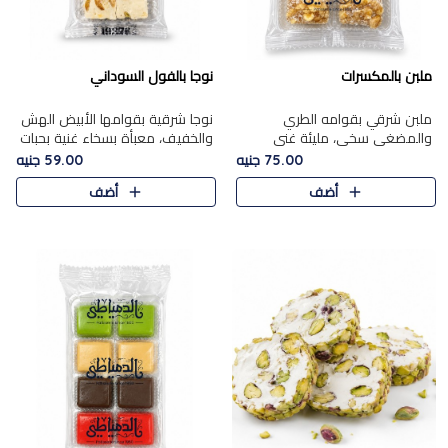
ملبن بالمكسرات
نوجا بالفول السوداني
ملبن شرقي بقوامه الطري
نوجا شرقية بقوامها الأبيض الهش
والمضغي سخي، مليئة غني
والخفيف، معبأة بسخاء غنية بحبات
بتشكيلة فاخرة من المكسرات
الفول السوداني المحمص التي
75.00 جنيه
59.00 جنيه
مشكلة المختارة التي تقدم تضيف
يقدم تضيف قرمشة مميزة مرضية
أضف
أضف
قرمشة مميزة مرضية ونكهة
وتوازنًا رائعًا مع حلا..
مكسرات غنية ف..