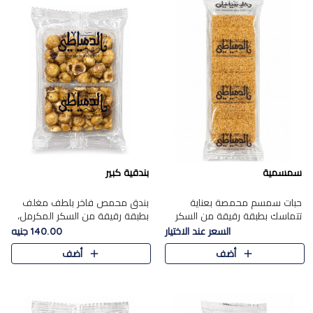
سمسمية
بندقية كبير
حبات سمسم محمصة بعناية
بندق محمص فاخر بلطف مغلف
تتماسك بطبقة رقيقة من السكر
بطبقة رقيقة من السكر المكرمل،
المكرمل، لتقدم طعم السمسم
يجمع بين النكهة الغنية ناتي
السعر عند الاختيار
140.00 جنيه
المميز وقرمشتة التي ارتبطت ببهجة
والقرمشة الراقية المرضية في
أضف
أضف
المولد عبر الأجيال.
حلوى شرقية أنيقه بطابع مميز.