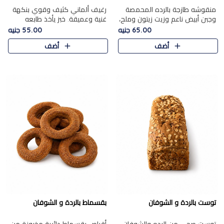
منقوشه طازجة بالرده المحمصة
رغيف ألماني كثيف وقوي بنكهة
وجبن أبيض ناعم وزيت زيتون وملح،
غنية وعميقة. خبز يأخذ طابعه
مباشرة من الفرن.الرده مع نعومة
بجدية.
65.00 جنيه
55.00 جنيه
الجبن فوق عجينة طازجة.
أضف
أضف
توست بالردة و الشوفان
بقسماط بالردة و الشوفان