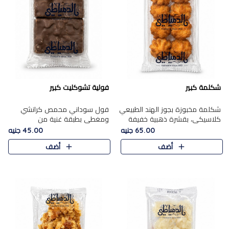
شكلمة كبير
فولية تشوكليت كبير
شكلمة مخبوزة بجوز الهند الطبيعي
فول سوداني محمص كرانشي
كلاسيكي، بقشرة ذهبية خفيفة
ومغطى بطبقة غنية من
وقلب طري رطب يذوب في الفم،
الشوكولاتة، يجمع بين طعم
65.00 جنيه
45.00 جنيه
تمنحك المذاق الشرقي الحلو الأصيل
القرمشة الأصيلة الكلاسكيكية
أضف
أضف
التقليدي في كل لقمة.
التقليدية للفول السوداني وحلاوة
الشوكولاتة ا..