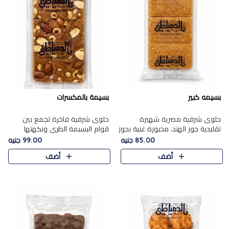
بسيمه كبير
بسيمة بالمكسرات
حلوى شرقية مصرية شهيرة
حلوى شرقية فاخرة تجمع بين
تقليدية جوز الهند، مخبوزة غنية بجوز
قوام البسيمة الطري ونكهتها
الهند، بلمسه ذهبية وتتميز بقوامها
الغنية، مزينة بتشكيلة مختارة من
85.00 جنيه
99.00 جنيه
المرمل وطعمها اللذيذ الذي يشبه
اللوز والبندق والمكسرات الفاخرة.
أضف
أضف
البسبوسة. تُخبز..
مزيج متوازن من القوام ..