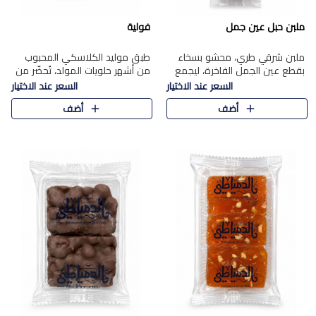
ملبن حبل عين جمل
فولية
ملبن شرقي طري، محشو بسخاء
طبق موليد الكلاسكي المحبوب
بقطع عين الجمل الفاخرة، ليجمع
من أشهر حلويات المولد، تُحضّر من
بين القوام الناعم وقرمشة الجوز
فول سوداني محمص بعناية
السعر عند الاختيار
السعر عند الاختيار
في مذاق شرقي أصيل.
ومغلف بطبقة رقيقة من السكر
أضف
أضف
المكرمل، لتمنحك قرمشة أصيلة
وم..