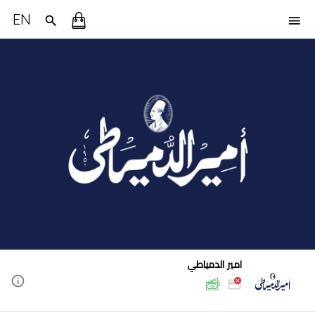
EN
امير الدمياطي