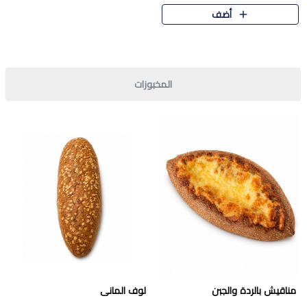
قرمشة مميزة ونكهة غنية في كل
أضف
قطعة. تجمع بين المذاق..
المخبوزات
مناقيش بالردة والجبن
لوف المانى