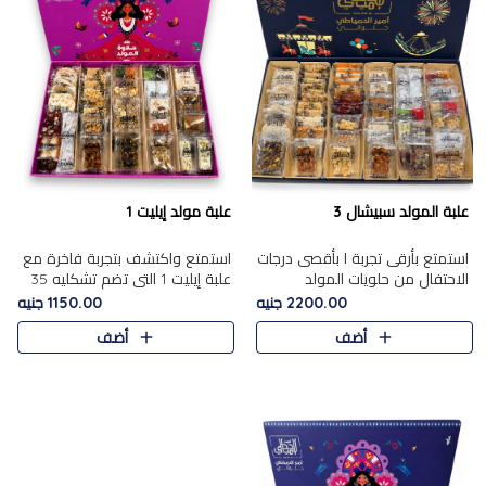
علبة المولد سبيشال 3
علبة مولد إيليت 1
استمتع بأرقى تجربة ا بأقصى درجات
استمتع واكتشف بتجربة فاخرة مع
الاحتفال من حلويات المولد
علبة إيليت 1 التي تضم تشكليه 35
المصريه الأصيلة مع هذه الفخامة
قطعة من أرقى حلويات المولد
2200.00 جنيه
1150.00 جنيه
مع علبة سبيشال 3 التي تضم 56
المصري الأصيلة ,معروضة بشكل
أضف
أضف
قطعة من تشكيلة استثن..
جميل في علبة أنيقة ، في..