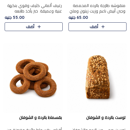
منقوشه طازجة بالرده المحمصة
رغيف ألماني كثيف وقوي بنكهة
وجبن أبيض ناعم وزيت زيتون وملح،
غنية وعميقة. خبز يأخذ طابعه
مباشرة من الفرن.الرده مع نعومة
بجدية.
65.00 جنيه
55.00 جنيه
الجبن فوق عجينة طازجة.
أضف
أضف
توست بالردة و الشوفان
بقسماط بالردة و الشوفان