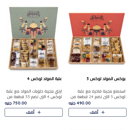
بوكس المولد لوكس 3
علبة المولد لوكس 4
استمتع بتجربة فاخرة مع علبة
ارتقِ بتجربة حلويات المولد مع علبة
لوكس 3 التي تضم 24 قطعة من
لوكس 4 التي تضم 33 قطعة من
أشهر حلويات المولد الشرقية
تشكيلة فاخرة ومتنوعة من أشهر
490.00 جنيه
750.00 جنيه
المختارة بعناية. تحتوي التشكيلة
الأصناف الشرقية. تحتوي العلبة على
أضف
أضف
على الجزرية بالفول، والملب..
الجزرية بالفول،..