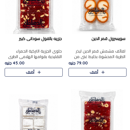
سويسرول قمر الدين
جزريه بالفول سودانى كبير
لفائف مشمش قمر الدين ليذر
حلوى الجزرية التركية الحمراء
الطرية المحشوة بخليط غني من
التقليدية بقوامها الهلامي الطري
جوز الهند الأبيض والمكسرات
ولونها الأحمر المميز، محشوة
79.00 جنيه
45.00 جنيه
الفاخرة، يقدم المذاق الحلو
بسخاء بالفول السوداني المحمص
أضف
أضف
الطبيعي لقمر الدين و تجمع بين
لتمنحك توازنًا رائعًا ..
حل..