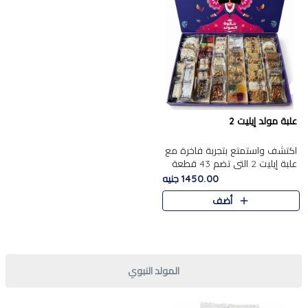
علبة مولد إيليت 2
اكتشف واستمتع بتجربة فاخرة مع
علبة إيليت 2 التي تضم 43 قطعة
تشكيلة من أرقى حلويات المولد
1450.00 جنيه
الشرقية المصرية الأصيلة ,معروضة
أضف
بشكل جميل في علبة أ..
المولد النبوي