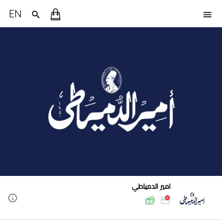
EN
امير الدمياطي