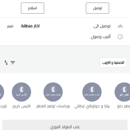
توصيل
استلام
توصيل الى
اختر منطقة
تغيير
أقرب وصول
التصفية و الترتيب
طير حلو
بيتزا و حواوشي ايطالي
بوكسات توفير الفطير
الآيس كريم
تورت
علب المولد النبوي