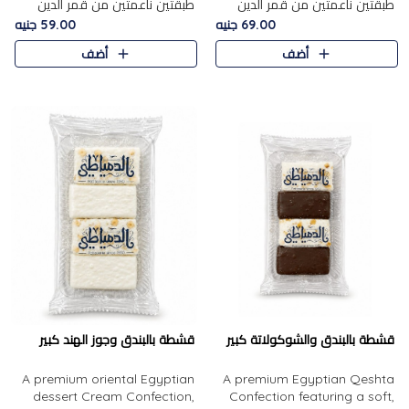
طبقتين ناعمتين من قمر الدين
طبقتين ناعمتين من قمر الدين
الفاخر، تتوسطهما حشوة غنية من
الفاخر، تتوسطهما حشوة غنية من
69.00 جنيه
59.00 جنيه
الفول السوداني المحمص، لتجمع
اللوز المحمص لتمنح مزيجًا متوازنًا
أضف
أضف
بين حلاوة المشمش الطبيعية..
من النعومة والقرمشة. ..
قشطة بالبندق والشوكولاتة كبير
قشطة بالبندق وجوز الهند كبير
A premium oriental Egyptian
A premium Egyptian Qeshta
dessert Cream Confection,
Confection featuring a soft,