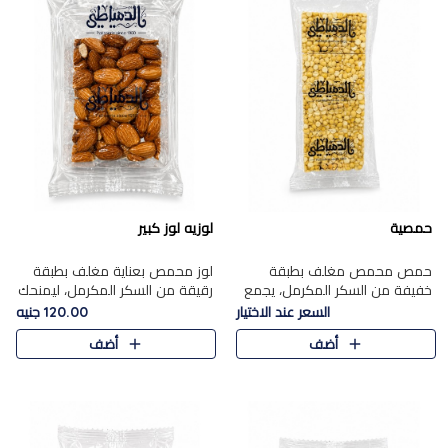
حمصية
لوزيه لوز كبير
حمص محمص مغلف بطبقة
لوز محمص بعناية مغلف بطبقة
خفيفة من السكر المكرمل، يجمع
رقيقة من السكر المكرمل، ليمنحك
بين القرمشة المميزة والطعم
قرمشة راقية ونكهة غنية تبرز
السعر عند الاختيار
120.00 جنيه
الشرقي الأصيل في واحدة من أشهر
فخامة اللوز في كل قطعة.
أضف
أضف
حلويات الموسم.