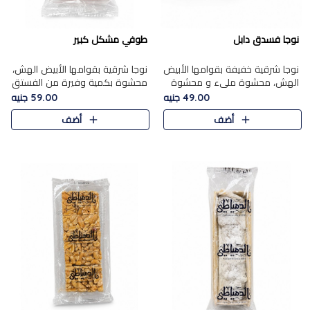
نوجا فسدق دابل
طوفي مشكل كبير
نوجا شرقية خفيفة بقوامها الأبيض
نوجا شرقية بقوامها الأبيض الهش،
الهش، محشوة مليء و محشوة
محشوة بكمية وفيرة من الفستق
بـكمية وفيرة من الفستق الفاخر
الفاخر لتمنحك نكهة غنية وقرمشة
49.00 جنيه
59.00 جنيه
لتمنحك نكهة مكسرات غنية
مميزة في كل قطعة، لتجربة تجمع
أضف
أضف
وقرمشة مميزة في كل قطعة و
بين الفخامة والمذاق..
قضم..