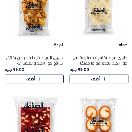
حمام
لديدة
حلوى مولد تقليدية مصنوعة من
حلوى المولد خليط فاخر من رقائق
جوز الهند، تقدم قوامًا خفيفًا
شرائح جوز الهند والمكسرات
ونكهة شرقية أصيلة تجسد روح
المحمصة، متماسك بشراب حلاوة
99.00 جنيه
99.00 جنيه
الـموسم الأعياد.
الكراميل الخفيفة ليمنحك قرمشة
أضف
أضف
غنية ومذاقًا شرقيًا أصيلً..