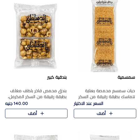
سمسمية
بندقية كبير
حبات سمسم محمصة بعناية
بندق محمص فاخر بلطف مغلف
تتماسك بطبقة رقيقة من السكر
بطبقة رقيقة من السكر المكرمل،
المكرمل، لتقدم طعم السمسم
يجمع بين النكهة الغنية ناتي
السعر عند الاختيار
140.00 جنيه
المميز وقرمشتة التي ارتبطت ببهجة
والقرمشة الراقية المرضية في
أضف
أضف
المولد عبر الأجيال.
حلوى شرقية أنيقه بطابع مميز.