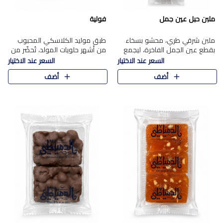
ملبن حبل عين جمل
فولية
ملبن شرقي طري، محشو بسخاء
طبق موليد الكلاسكي المحبوب
بقطع عين الجمل الفاخرة، ليجمع
من أشهر حلويات المولد، تُحضّر من
بين القوام الناعم وقرمشة الجوز
فول سوداني محمص بعناية
السعر عند الاختيار
السعر عند الاختيار
في مذاق شرقي أصيل.
ومغلف بطبقة رقيقة من السكر
أضف
أضف
المكرمل، لتمنحك قرمشة أصيلة
وم..