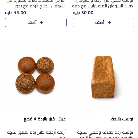
توست صحي من الرده والشوفان.
أقراص بقسماط دائرية مخبوزة من
دفء الشوفان المكسراتي مع خفة
الشوفان الطازج الرده مع بذور
الرده في كل شريحة.
مختارة. قرمشة الحبوب والبذور،
80.00 جنيه
45.00 جنيه
بداية صحية لكل صباح.
أضف
أضف
توست بالردة
عيش كيزر بالردة 4 قطع
توست رده خفيف وصحي بنكهة
أربعة أرغفة كايزر ردة بعمق نكهة