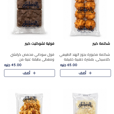
شكلمة كبير
فولية تشوكليت كبير
شكلمة مخبوزة بجوز الهند الطبيعي
فول سوداني محمص كرانشي
كلاسيكي، بقشرة ذهبية خفيفة
ومغطى بطبقة غنية من
وقلب طري رطب يذوب في الفم،
الشوكولاتة، يجمع بين طعم
65.00 جنيه
45.00 جنيه
تمنحك المذاق الشرقي الحلو الأصيل
القرمشة الأصيلة الكلاسكيكية
أضف
أضف
التقليدي في كل لقمة.
التقليدية للفول السوداني وحلاوة
الشوكولاتة ا..