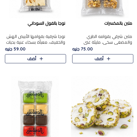
ملبن بالمكسرات
نوجا بالفول السوداني
ملبن شرقي بقوامه الطري
نوجا شرقية بقوامها الأبيض الهش
والمضغي سخي، مليئة غني
والخفيف، معبأة بسخاء غنية بحبات
بتشكيلة فاخرة من المكسرات
الفول السوداني المحمص التي
75.00 جنيه
59.00 جنيه
مشكلة المختارة التي تقدم تضيف
يقدم تضيف قرمشة مميزة مرضية
أضف
أضف
قرمشة مميزة مرضية ونكهة
وتوازنًا رائعًا مع حلا..
مكسرات غنية ف..