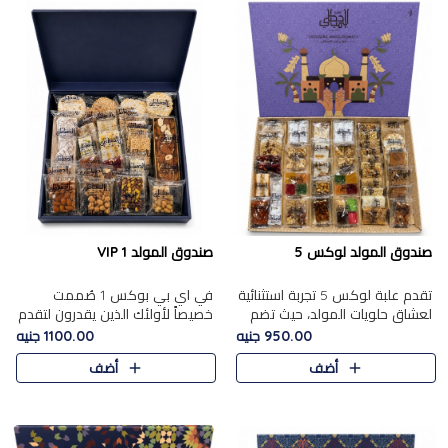
صندوق المولد لوكس 5
صندوق المولد VIP 1
تقدم علبة لوكس 5 تجربة استثنائية
في اي بي بوكس 1 صُممت
لعشاق حلويات المولد، حيث تضم
خصيصاً لأولئك الذين يقدرون لتقدم
42 قطعة من تشكيلة فاخرة تجمع
تجربة استثنائية بوكس تجمع بين
950.00 جنيه
1100.00 جنيه
بين أشهر الأصناف التقليدية وأصناف
أفخر حلويات المولد المصري مع
أضف
أضف
مميزة مختارة بع..
تشكيلة مختارة من الأصناف ..