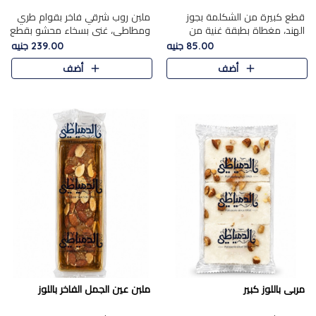
قطع كبيرة من الشكلمة بجوز
ملبن روب شرقي فاخر بقوام طري
الهند، مغطاة بطبقة غنية من
ومطاطي، غني بسخاء محشو بقطع
الشوكولاتة الفاخرة لتجمع بين
عين الجمل والبندق المحمص التي
85.00 جنيه
239.00 جنيه
القوام الطري من الداخل مركز جوز
تضيف قرمشة مميزة مُرضية
أضف
أضف
الهند المطاطي والمذاق الغن..
ونكهة جوزية غنية في كل
قضمة...
مربى باللوز كبير
ملبن عين الجمل الفاخر باللوز