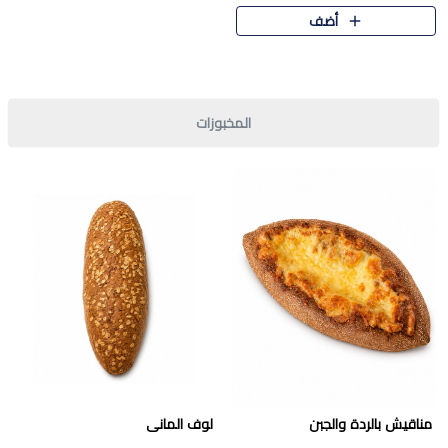
قرمشة مميزة ونكهة غنية في كل
أضف
قطعة. تجمع بين المذاق..
المخبوزات
مناقيش بالردة والجبن
لوف المانى