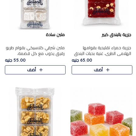
جزرية بالبندق كبير
ملبن سادة
جزرية حمراء تقليدية بقوامها
ملبن شرقي كلاسيكي بقوام طريو
الهلامي الطري، غنية بحبات البندق
رقيق يذوب مع كل قضمة،
الفاخرة التي تضيف قرمشة راقية
مغطى بطبقة ناعمة من السكر
65.00 جنيه
55.00 جنيه
إلى قوامها الناعم، لتقدم مزيجًا
البودرة ليقدم المذاق الأصيل الذي
أضف
أضف
متوازنًا من النكه..
ارتبط بحلويات المولد التقليدي..