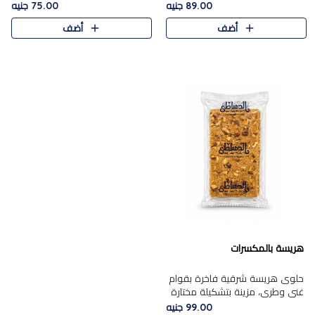
featuring a soft, creamy
creamy texture paired with a
89.00 جنيه
75.00 جنيه
texture and the distinctive
rich layer of premium
أضف
أضف
flavor of roasted hazelnuts.
chocolate and the distinctive
Smoo..
flav..
هريسة بالمكسرات
حلوى هريسة شرقية فاخرة بقوام
غني وطري، مزينة بتشكيلة مختارة
من المكسرات الفاخرة التي تضيف
99.00 جنيه