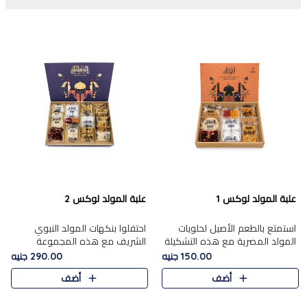
علبة المولد لوكس 1
علبة المولد لوكس 2
استمتع بالطعم الأصيل لحلويات
احتفلوا بنكهات المولد النبوي
المولد المصرية مع هذه التشكيلة
الشريف مع هذه المجموعة
المختارة بعناية من 9 قطع. تتضمن
الفاخرة المكونة من 19 قطعة،
150.00 جنيه
290.00 جنيه
التشكيلة جوزرية مع فول،ملبان
والتي تم اختيارها بعناية فائقة لتُبرز
أضف
أضف
سادة، ملبان
تشكيلة واسعة من الحلويات
التقليدية المفضلة. تشمل
المجموعة .....