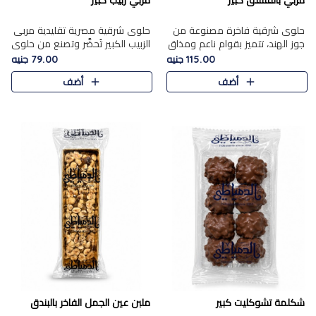
مربي بالفستق كبير
مربي زبيب كبير
حلوى شرقية فاخرة مصنوعة من
حلوى شرقية مصرية تقليدية مربى
جوز الهند، تتميز بقوام ناعم ومذاق
الزبيب الكبير تُحضَّر وتصنع من حلوي
غني، وتزين بقطع من الفستق
جوز الهند باسد بقوام طري ومذاق
115.00 جنيه
79.00 جنيه
الفاخر التي تضيف عليها قرمشة
غني، وتُزين وتغطا بحبات الزبيب
أضف
أضف
خفيفة.
الذهبي التي ..
شكلمة تشوكليت كبير
ملبن عين الجمل الفاخر بالبندق