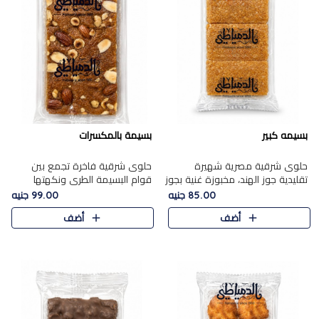
بسيمه كبير
بسيمة بالمكسرات
حلوى شرقية مصرية شهيرة
حلوى شرقية فاخرة تجمع بين
تقليدية جوز الهند، مخبوزة غنية بجوز
قوام البسيمة الطري ونكهتها
الهند، بلمسه ذهبية وتتميز بقوامها
الغنية، مزينة بتشكيلة مختارة من
85.00 جنيه
99.00 جنيه
المرمل وطعمها اللذيذ الذي يشبه
اللوز والبندق والمكسرات الفاخرة.
أضف
أضف
البسبوسة. تُخبز..
مزيج متوازن من القوام ..