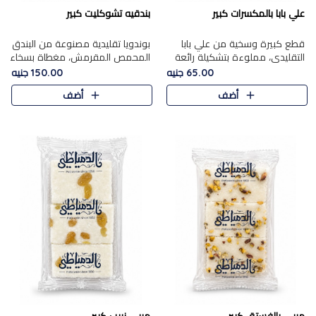
علي بابا بالمكسرات كبير
بندقيه تشوكليت كبير
قطع كبيرة وسخية من علي بابا
بوندويا تقليدية مصنوعة من البندق
التقليدي، مملوءة بتشكيلة رائعة
المحمص المقرمش، مغطاة بسخاء
من المكسرات المحمصة المحمرة.
بشوكولاتة فاخرة غنية لتحقيق
65.00 جنيه
150.00 جنيه
التوازن المثالي بين قوام القرمشة
أضف
أضف
ونكهة الشوكولاتة ا..