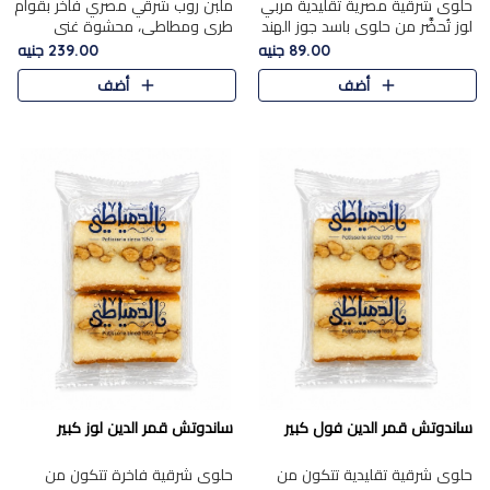
حلوى شرقية مصرية تقليدية مربي
ملبن روب شرقي مصري فاخر بقوام
لوز تُحضَّر من حلوى باسد جوز الهند
طري ومطاطي، محشوة غني
بقوام طري ومذاق غني، وتُزين
بسخاء بقطع عين الجمل واللوز
89.00 جنيه
239.00 جنيه
وتغطاه بقطع اللوز الفاخر التي
الفاخر التي تضيف قرمشة مميزة
أضف
أضف
تضيف لمسة مميزة م..
ومرضية ونكهة ناتي غنية في كل
قض..
ساندوتش قمر الدين فول كبير
ساندوتش قمر الدين لوز كبير
حلوى شرقية تقليدية تتكون من
حلوى شرقية فاخرة تتكون من