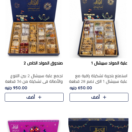
علبة المولد سبيشال 1
صندوق المولد الخاص 2
استمتع بتجربة تشكيلة راقية مع
تجمع علبة سبيشال 2 بين التنوع
علبة سبيشال 1 التي تضم 28 قطعة
والأصالة في تشكيلة من 36 قطعة
من تشكيلة مختارة بعناية من أفخر
تضم أشهر حلويات المولد الشرقية.
650.00 جنيه
950.00 جنيه
حلويات المولد المصرية الأصلية
تحتوي العلبة على الجزرية بالفول،
أضف
أضف
الشرقية. تحتوي ال..
والجزرية بالبن..