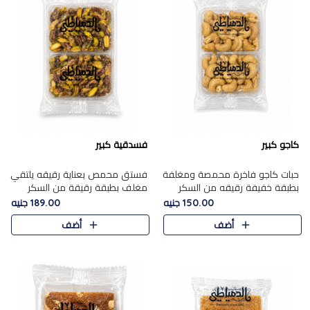
كاجو كبير
فسدقية كبير
حبات كاجو فاخرة محمصة ومغلفة
فستق محمص بعناية رقيقه يلتقي
بطبقة خفيفة رقيقه من السكر
مغلف بطبقة رقيقة من السكر
المكرمل، تجمع بين توازن النعومة
المكرمل، ليقدم مذاقًا فاخرًا حلوي
150.00 جنيه
189.00 جنيه
زبدية غنية فاخرة والقرمشة
شرقية فاخرة ونكهة غنية ناتي تميز
أضف
أضف
المرضية في حلوى شرقية بطاب..
كل قطعة و قوام هش