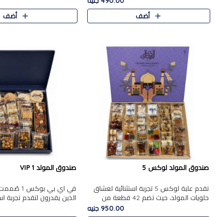
490.00 جنيه
الجزرية بالفول، والملب..
العلبة على الجزرية بالفول،..
أضف
أضف
صندوق المولد لوكس 5
صندوق المولد VIP 1
تقدم علبة لوكس 5 تجربة استثنائية لعشاق
في اي بي بوك
حلويات المولد، حيث تضم 42 قطعة من
الذين يقدرون لتقدم تجربة ا
تشكيلة فاخرة تجمع بين أشهر الأصناف
تجمع بين أفخر حلويات المو
950.00 جنيه
التقليدية وأصناف مميزة مختارة بع..
تشكيلة مختارة من الأصناف .