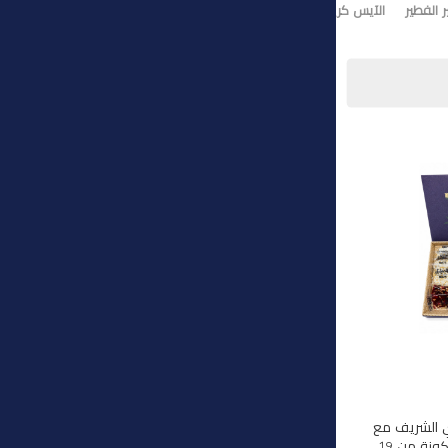
 الفطير
الآيس كريم
تورت ايس كريم
وي الشريف مع
هذه المجموعة الفاخرة المكونة من 19