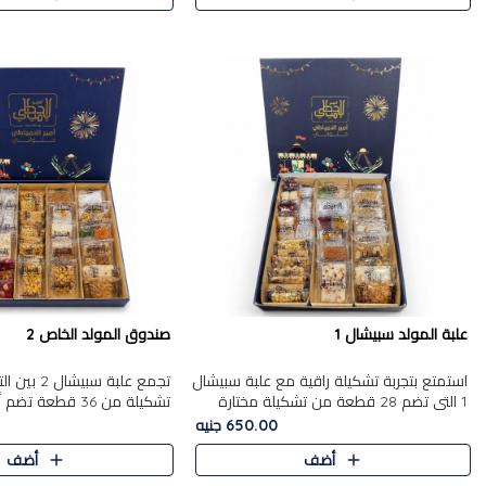
علبة المولد سبيشال 1
صندوق المولد الخاص 2
استمتع بتجربة تشكيلة راقية مع علبة سبيشال
تجمع علبة سب
1 التي تضم 28 قطعة من تشكيلة مختارة
ت
بعناية من أفخر حلويات المولد المصرية
المولد الشرقية. تحتوي العلبة
650.00 جنيه
الأصلية الشرقية. تحتوي ال..
بالفول، والجزرية بالبن..
أضف
أضف