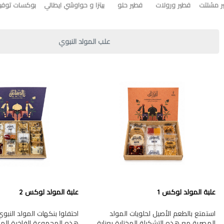
ر مشلتت
فطير ورولات
فطير حلو
بيتزا و حواوشي ايطالي
بوكسات توفير
علب المولد النبوي
علبة المولد لوكس 1
علبة المولد لوكس 2
استمتع بالطعم الأصيل لحلويات المولد
احتفلوا بنكهات المولد النب
المصرية مع هذه التشكيلة المختارة بعناية