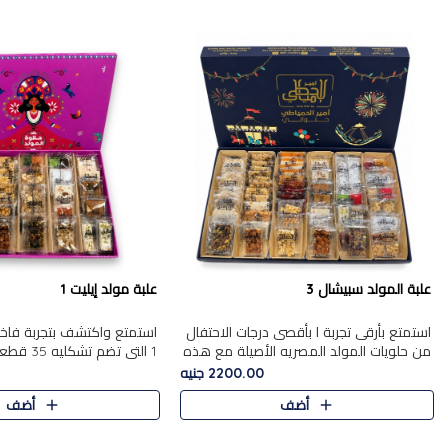
علبة المولد سبيشال 3
علبة مولد إيليت 1
استمتع بأرقى تجربة ا بأقصى درجات الاحتفال
استمتع واكتشف بتجربة فاخر
من حلويات المولد المصريه الأصيلة مع هذه
1 التي تضم 
الفخامة مع علبة سبيشال 3 التي تضم 56
حلويات المولد المصري الأص
2200.00 جنيه
قطعة من تشكيلة استثن..
بشكل جميل في علبة أنيقة ،
أضف
أضف