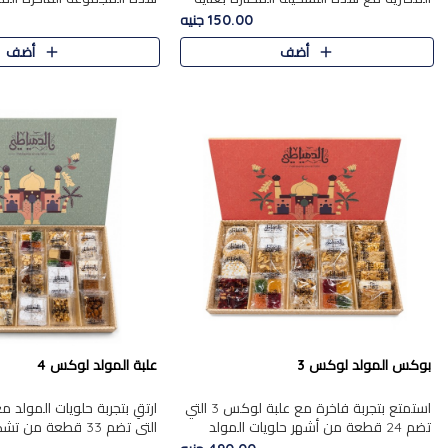
من 9 قطع. تتضمن التشكيلة جوزرية مع
قطعة، والتي تم اختيارها بعناية
150.00 جنيه
فول،ملبان سادة، ملبان
تشكيلة واسعة من الحلويات ا
أضف
أضف
المفضلة. تشمل المجموعة ...
بوكس المولد لوكس 3
علبة المولد لوكس 4
استمتع بتجربة فاخرة مع علبة لوكس 3 التي
تضم 24 قطعة من أشهر حلويات المولد
التي تضم 33 قطعة من
الشرقية المختارة بعناية. تحتوي التشكيلة على
ومتنوعة من أشهر الأصناف ا