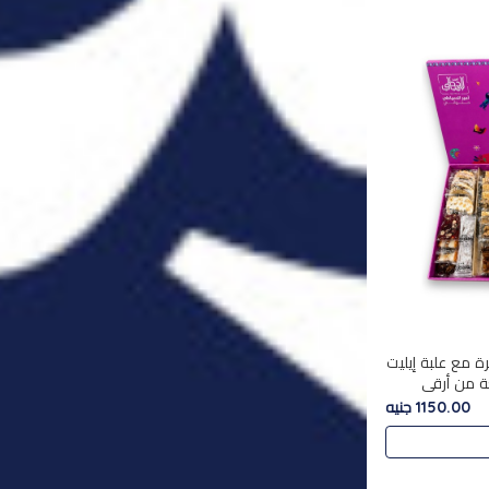
ة مع علبة إيليت
تشكليه 35 قطعة من أرقى
يلة ,معروضة
1150.00 جنيه
 في..