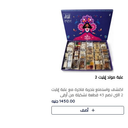
علبة مولد إيليت 2
اكتشف واستمتع بتجربة فاخرة مع علبة إيليت
2 التي تضم 43 قطعة تشكيلة من أرقى
حلويات المولد الشرقية المصرية الأصيلة
1450.00 جنيه
,معروضة بشكل جميل في علبة أ..
أضف