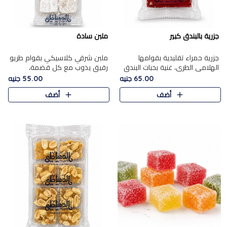
جزرية بالبندق كبير
ملبن سادة
جزرية حمراء تقليدية بقوامها
ملبن شرقي كلاسيكي بقوام طريو
الهلامي الطري، غنية بحبات البندق
رقيق يذوب مع كل قضمة،
الفاخرة التي تضيف قرمشة راقية
مغطى بطبقة ناعمة من السكر
65.00 جنيه
55.00 جنيه
إلى قوامها الناعم، لتقدم مزيجًا
البودرة ليقدم المذاق الأصيل الذي
أضف
أضف
متوازنًا من النكه..
ارتبط بحلويات المولد التقليدي..