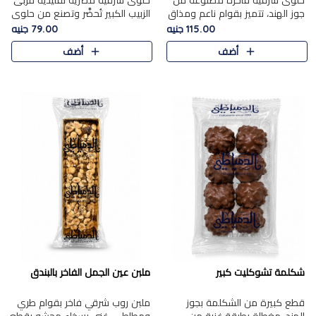
حلوى شرقية فاخرة مصنوعة من
حلوى شرقية مصرية تقليدية مربى
جوز الهند، تتميز بقوام ناعم ومذاق
الزبيب الكبير تُحضَّر وتصنع من حلوي
غني، وتزين بقطع من الفستق
جوز الهند باسد بقوام طري ومذاق
115.00 جنيه
79.00 جنيه
الفاخر التي تضيف عليها قرمشة
غني، وتُزين وتغطا بحبات الزبيب
أضف
أضف
خفيفة.
الذهبي التي ..
شكلمة تشوكليت كبير
ملبن عين الجمل الفاخر بالبندق
قطع كبيرة من الشكلمة بجوز
ملبن روب شرقي فاخر بقوام طري