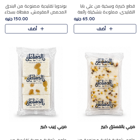
قطع كبيرة وسخية من علي بابا
بوندويا تقليدية مصنوعة من البندق
التقليدي، مملوءة بتشكيلة رائعة
المحمص المقرمش، مغطاة بسخاء
من المكسرات المحمصة المحمرة.
بشوكولاتة فاخرة غنية لتحقيق
65.00 جنيه
150.00 جنيه
التوازن المثالي بين قوام القرمشة
أضف
أضف
ونكهة الشوكولاتة ا..
مربي بالفستق كبير
مربي زبيب كبير