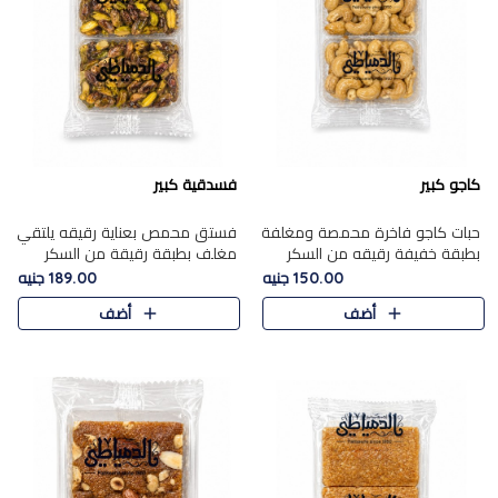
كاجو كبير
فسدقية كبير
حبات كاجو فاخرة محمصة ومغلفة
فستق محمص بعناية رقيقه يلتقي
بطبقة خفيفة رقيقه من السكر
مغلف بطبقة رقيقة من السكر
المكرمل، تجمع بين توازن النعومة
المكرمل، ليقدم مذاقًا فاخرًا حلوي
150.00 جنيه
189.00 جنيه
زبدية غنية فاخرة والقرمشة
شرقية فاخرة ونكهة غنية ناتي تميز
أضف
أضف
المرضية في حلوى شرقية بطاب..
كل قطعة و قوام هش