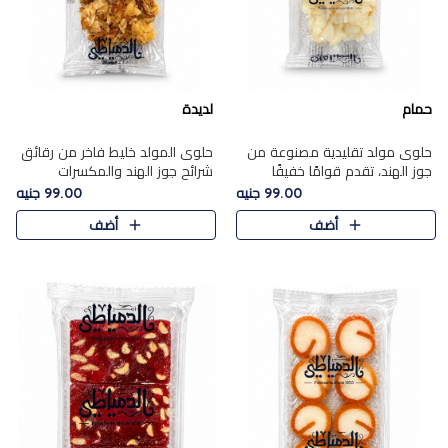
حمام
لديدة
حلوى مولد تقليدية مصنوعة من
حلوى المولد خليط فاخر من رقائق
جوز الهند، تقدم قوامًا خفيفًا
شرائح جوز الهند والمكسرات
ونكهة شرقية أصيلة تجسد روح
المحمصة، متماسك بشراب حلاوة
99.00 جنيه
99.00 جنيه
الـموسم الأعياد.
الكراميل الخفيفة ليمنحك قرمشة
أضف
أضف
غنية ومذاقًا شرقيًا أصيلً..