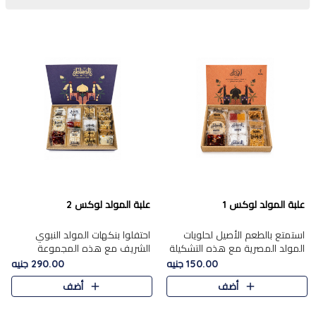
علبة المولد لوكس 1
علبة المولد لوكس 2
استمتع بالطعم الأصيل لحلويات
احتفلوا بنكهات المولد النبوي
المولد المصرية مع هذه التشكيلة
الشريف مع هذه المجموعة
المختارة بعناية من 9 قطع. تتضمن
الفاخرة المكونة من 19 قطعة،
150.00 جنيه
290.00 جنيه
التشكيلة جوزرية مع فول،ملبان
والتي تم اختيارها بعناية فائقة لتُبرز
أضف
أضف
سادة، ملبان
تشكيلة واسعة من الحلويات
التقليدية المفضلة. تشمل
المجموعة .....