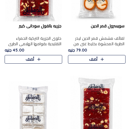
سويسرول قمر الدين
جزريه بالفول سودانى كبير
لفائف مشمش قمر الدين ليذر
حلوى الجزرية التركية الحمراء
الطرية المحشوة بخليط غني من
التقليدية بقوامها الهلامي الطري
جوز الهند الأبيض والمكسرات
ولونها الأحمر المميز، محشوة
79.00 جنيه
45.00 جنيه
الفاخرة، يقدم المذاق الحلو
بسخاء بالفول السوداني المحمص
أضف
أضف
الطبيعي لقمر الدين و تجمع بين
لتمنحك توازنًا رائعًا ..
حل..