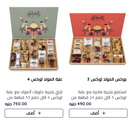
بوكس المولد لوكس 3
علبة المولد لوكس 4
استمتع بتجربة فاخرة مع علبة
ارتقِ بتجربة حلويات المولد مع علبة
لوكس 3 التي تضم 24 قطعة من
لوكس 4 التي تضم 33 قطعة من
أشهر حلويات المولد الشرقية
تشكيلة فاخرة ومتنوعة من أشهر
490.00 جنيه
750.00 جنيه
المختارة بعناية. تحتوي التشكيلة
الأصناف الشرقية. تحتوي العلبة على
أضف
أضف
على الجزرية بالفول، والملب..
الجزرية بالفول،..