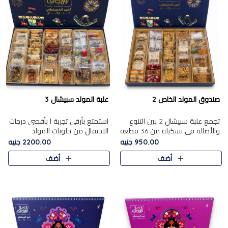
صندوق المولد الخاص 2
علبة المولد سبيشال 3
تجمع علبة سبيشال 2 بين التنوع
استمتع بأرقى تجربة ا بأقصى درجات
والأصالة في تشكيلة من 36 قطعة
الاحتفال من حلويات المولد
تضم أشهر حلويات المولد الشرقية.
المصريه الأصيلة مع هذه الفخامة
950.00 جنيه
2200.00 جنيه
تحتوي العلبة على الجزرية بالفول،
مع علبة سبيشال 3 التي تضم 56
أضف
أضف
والجزرية بالبن..
قطعة من تشكيلة استثن..