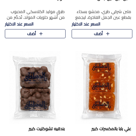
ملبن شرقي طري، محشو بسخاء
طبق موليد الكلاسكي المحبوب
بقطع عين الجمل الفاخرة، ليجمع
من أشهر حلويات المولد، تُحضّر من
بين القوام الناعم وقرمشة الجوز
فول سوداني محمص بعناية
السعر عند الاختيار
السعر عند الاختيار
في مذاق شرقي أصيل.
ومغلف بطبقة رقيقة من السكر
أضف
أضف
المكرمل، لتمنحك قرمشة أصيلة
وم..
علي بابا بالمكسرات كبير
بندقيه تشوكليت كبير