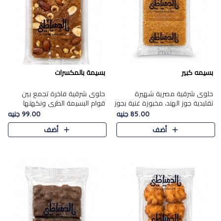
بسيمه كبير
بسيمة بالمكسرات
حلوى شرقية مصرية شهيرة
حلوى شرقية فاخرة تجمع بين
تقليدية جوز الهند، مخبوزة غنية بجوز
قوام البسيمة الطري ونكهتها
الهند، بلمسه ذهبية وتتميز بقوامها
الغنية، مزينة بتشكيلة مختارة من
85.00 جنيه
99.00 جنيه
المرمل وطعمها اللذيذ الذي يشبه
اللوز والبندق والمكسرات الفاخرة.
أضف
أضف
البسبوسة. تُخبز..
مزيج متوازن من القوام ..