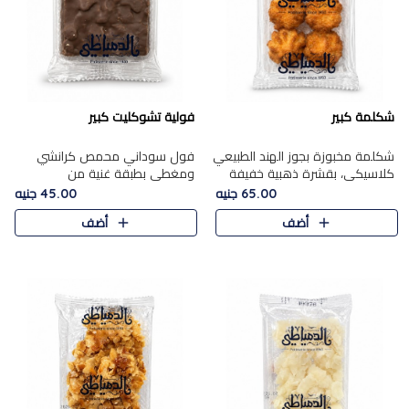
شكلمة كبير
فولية تشوكليت كبير
شكلمة مخبوزة بجوز الهند الطبيعي
فول سوداني محمص كرانشي
كلاسيكي، بقشرة ذهبية خفيفة
ومغطى بطبقة غنية من
وقلب طري رطب يذوب في الفم،
الشوكولاتة، يجمع بين طعم
65.00 جنيه
45.00 جنيه
تمنحك المذاق الشرقي الحلو الأصيل
القرمشة الأصيلة الكلاسكيكية
أضف
أضف
التقليدي في كل لقمة.
التقليدية للفول السوداني وحلاوة
الشوكولاتة ا..