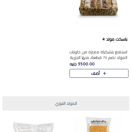
باسكت مولد 4
استمتع بتشكيلة مميزة من حلويات
المولد تضم 76 قطعة، منها الجزرية
بالفول والبندق، علي بابا
3500.00 جنيه
بالمكسرات.......
أضف
المولد النبوي