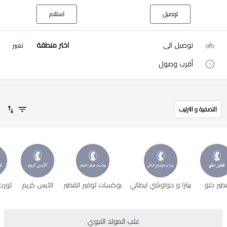
توصيل
استلام
توصيل الى
اختر منطقة
تغيير
أقرب وصول
التصفية و الترتيب
طير حلو
بيتزا و حواوشي ايطالي
بوكسات توفير الفطير
الآيس كريم
تورت
علب المولد النبوي