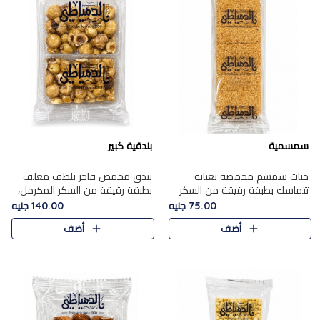
سمسمية
بندقية كبير
حبات سمسم محمصة بعناية
بندق محمص فاخر بلطف مغلف
تتماسك بطبقة رقيقة من السكر
بطبقة رقيقة من السكر المكرمل،
المكرمل، لتقدم طعم السمسم
يجمع بين النكهة الغنية ناتي
75.00 جنيه
140.00 جنيه
المميز وقرمشتة التي ارتبطت ببهجة
والقرمشة الراقية المرضية في
أضف
أضف
المولد عبر الأجيال.
حلوى شرقية أنيقه بطابع مميز.