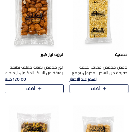
حمصية
لوزيه لوز كبير
حمص محمص مغلف بطبقة
لوز محمص بعناية مغلف بطبقة
خفيفة من السكر المكرمل، يجمع
رقيقة من السكر المكرمل، ليمنحك
بين القرمشة المميزة والطعم
قرمشة راقية ونكهة غنية تبرز
السعر عند الاختيار
120.00 جنيه
الشرقي الأصيل في واحدة من أشهر
فخامة اللوز في كل قطعة.
أضف
أضف
حلويات الموسم.