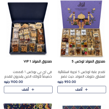
صندوق المولد لوكس 5
صندوق المولد VIP 1
تقدم علبة لوكس 5 تجربة استثنائية
في اي بي بوكس 1 صُممت
لعشاق حلويات المولد، حيث تضم
خصيصاً لأولئك الذين يقدرون لتقدم
42 قطعة من تشكيلة فاخرة تجمع
تجربة استثنائية بوكس تجمع بين
950.00 جنيه
1100.00 جنيه
بين أشهر الأصناف التقليدية وأصناف
أفخر حلويات المولد المصري مع
أضف
أضف
مميزة مختارة بع..
تشكيلة مختارة من الأصناف ..