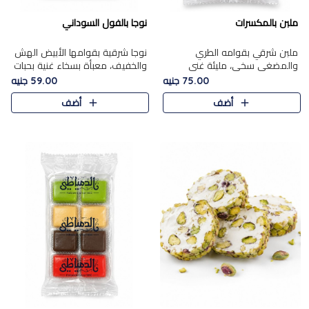
ملبن بالمكسرات
نوجا بالفول السوداني
ملبن شرقي بقوامه الطري
نوجا شرقية بقوامها الأبيض الهش
والمضغي سخي، مليئة غني
والخفيف، معبأة بسخاء غنية بحبات
بتشكيلة فاخرة من المكسرات
الفول السوداني المحمص التي
75.00 جنيه
59.00 جنيه
مشكلة المختارة التي تقدم تضيف
يقدم تضيف قرمشة مميزة مرضية
أضف
أضف
قرمشة مميزة مرضية ونكهة
وتوازنًا رائعًا مع حلا..
مكسرات غنية ف..