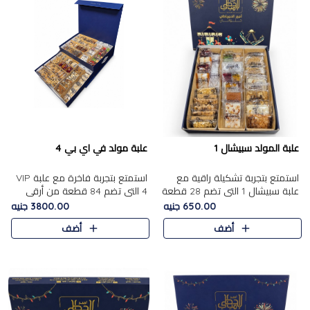
علبة المولد سبيشال 1
علبة مولد في اي بي 4
استمتع بتجربة تشكيلة راقية مع
استمتع بتجربة فاخرة مع علبة VIP
علبة سبيشال 1 التي تضم 28 قطعة
4 التي تضم 84 قطعة من أرقى
من تشكيلة مختارة بعناية من أفخر
حلويات المولد الشرقية، في تشكيلة
650.00 جنيه
3800.00 جنيه
حلويات المولد المصرية الأصلية
غنية تجمع بين الحلويات التقليدية
أضف
أضف
الشرقية. تحتوي ال..
والمكسرات الفاخرة. تحتوي العلبة
على.....