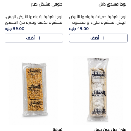
نوجا فسدق دابل
طوفي مشكل كبير
نوجا شرقية خفيفة بقوامها الأبيض
نوجا شرقية بقوامها الأبيض الهش،
الهش، محشوة مليء و محشوة
محشوة بكمية وفيرة من الفستق
بـكمية وفيرة من الفستق الفاخر
الفاخر لتمنحك نكهة غنية وقرمشة
49.00 جنيه
59.00 جنيه
لتمنحك نكهة مكسرات غنية
مميزة في كل قطعة، لتجربة تجمع
أضف
أضف
وقرمشة مميزة في كل قطعة و
بين الفخامة والمذاق..
قضم..
ملبن حبل عين جمل
فولية