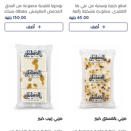
قطع كبيرة وسخية من علي بابا
بوندويا تقليدية مصنوعة من البندق
التقليدي، مملوءة بتشكيلة رائعة
المحمص المقرمش، مغطاة بسخاء
من المكسرات المحمصة المحمرة.
بشوكولاتة فاخرة غنية لتحقيق
65.00 جنيه
150.00 جنيه
التوازن المثالي بين قوام القرمشة
أضف
أضف
ونكهة الشوكولاتة ا..
مربي بالفستق كبير
مربي زبيب كبير