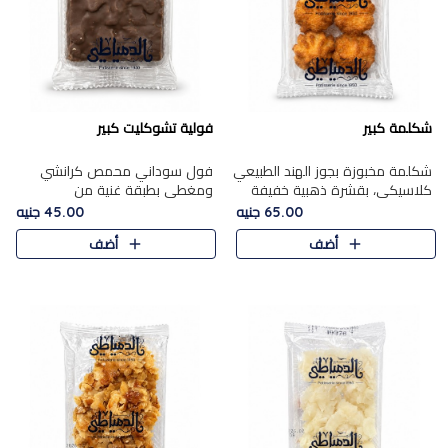
شكلمة كبير
فولية تشوكليت كبير
شكلمة مخبوزة بجوز الهند الطبيعي
فول سوداني محمص كرانشي
كلاسيكي، بقشرة ذهبية خفيفة
ومغطى بطبقة غنية من
وقلب طري رطب يذوب في الفم،
الشوكولاتة، يجمع بين طعم
65.00 جنيه
45.00 جنيه
تمنحك المذاق الشرقي الحلو الأصيل
القرمشة الأصيلة الكلاسكيكية
أضف
أضف
التقليدي في كل لقمة.
التقليدية للفول السوداني وحلاوة
الشوكولاتة ا..