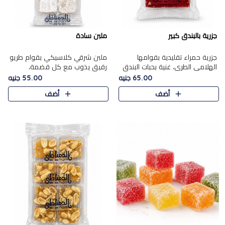
جزرية بالبندق كبير
ملبن سادة
جزرية حمراء تقليدية بقوامها
ملبن شرقي كلاسيكي بقوام طريو
الهلامي الطري، غنية بحبات البندق
رقيق يذوب مع كل قضمة،
الفاخرة التي تضيف قرمشة راقية
مغطى بطبقة ناعمة من السكر
65.00 جنيه
55.00 جنيه
إلى قوامها الناعم، لتقدم مزيجًا
البودرة ليقدم المذاق الأصيل الذي
أضف
أضف
متوازنًا من النكه..
ارتبط بحلويات المولد التقليدي..