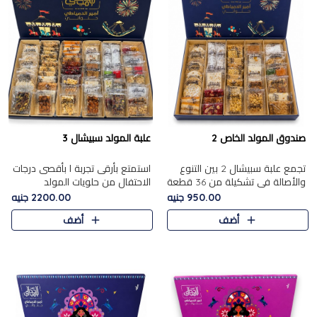
صندوق المولد الخاص 2
علبة المولد سبيشال 3
تجمع علبة سبيشال 2 بين التنوع
استمتع بأرقى تجربة ا بأقصى درجات
والأصالة في تشكيلة من 36 قطعة
الاحتفال من حلويات المولد
تضم أشهر حلويات المولد الشرقية.
المصريه الأصيلة مع هذه الفخامة
950.00 جنيه
2200.00 جنيه
تحتوي العلبة على الجزرية بالفول،
مع علبة سبيشال 3 التي تضم 56
أضف
أضف
والجزرية بالبن..
قطعة من تشكيلة استثن..