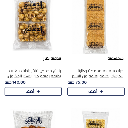
سمسمية
بندقية كبير
حبات سمسم محمصة بعناية
بندق محمص فاخر بلطف مغلف
تتماسك بطبقة رقيقة من السكر
بطبقة رقيقة من السكر المكرمل،
المكرمل، لتقدم طعم السمسم
يجمع بين النكهة الغنية ناتي
75.00 جنيه
140.00 جنيه
المميز وقرمشتة التي ارتبطت ببهجة
والقرمشة الراقية المرضية في
أضف
أضف
المولد عبر الأجيال.
حلوى شرقية أنيقه بطابع مميز.