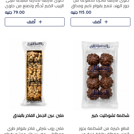
حلوى شرقية فاخرة مصنوعة من
حلوى شرقية مصرية تقليدية مربى
جوز الهند، تتميز بقوام ناعم ومذاق
الزبيب الكبير تُحضَّر وتصنع من حلوي
غني، وتزين بقطع من الفستق
جوز الهند باسد بقوام طري ومذاق
115.00 جنيه
79.00 جنيه
الفاخر التي تضيف عليها قرمشة
غني، وتُزين وتغطا بحبات الزبيب
أضف
أضف
خفيفة.
الذهبي التي ..
شكلمة تشوكليت كبير
ملبن عين الجمل الفاخر بالبندق
قطع كبيرة من الشكلمة بجوز
ملبن روب شرقي فاخر بقوام طري