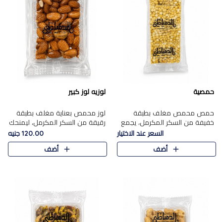
حمصية
لوزيه لوز كبير
حمص محمص مغلف بطبقة
لوز محمص بعناية مغلف بطبقة
خفيفة من السكر المكرمل، يجمع
رقيقة من السكر المكرمل، ليمنحك
بين القرمشة المميزة والطعم
قرمشة راقية ونكهة غنية تبرز
السعر عند الاختيار
120.00 جنيه
الشرقي الأصيل في واحدة من أشهر
فخامة اللوز في كل قطعة.
أضف
أضف
حلويات الموسم.