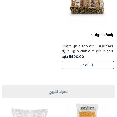
باسكت مولد 4
استمتع بتشكيلة مميزة من حلويات
المولد تضم 76 قطعة، منها الجزرية
بالفول والبندق، علي بابا
3500.00 جنيه
بالمكسرات.......
أضف
المولد النبوي