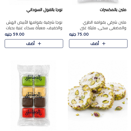
ملبن بالمكسرات
نوجا بالفول السوداني
ملبن شرقي بقوامه الطري
نوجا شرقية بقوامها الأبيض الهش
والمضغي سخي، مليئة غني
والخفيف، معبأة بسخاء غنية بحبات
بتشكيلة فاخرة من المكسرات
الفول السوداني المحمص التي
75.00 جنيه
59.00 جنيه
مشكلة المختارة التي تقدم تضيف
يقدم تضيف قرمشة مميزة مرضية
أضف
أضف
قرمشة مميزة مرضية ونكهة
وتوازنًا رائعًا مع حلا..
مكسرات غنية ف..