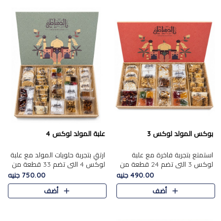
بوكس المولد لوكس 3
علبة المولد لوكس 4
استمتع بتجربة فاخرة مع علبة
ارتقِ بتجربة حلويات المولد مع علبة
لوكس 3 التي تضم 24 قطعة من
لوكس 4 التي تضم 33 قطعة من
أشهر حلويات المولد الشرقية
تشكيلة فاخرة ومتنوعة من أشهر
490.00 جنيه
750.00 جنيه
المختارة بعناية. تحتوي التشكيلة
الأصناف الشرقية. تحتوي العلبة على
أضف
أضف
على الجزرية بالفول، والملب..
الجزرية بالفول،..