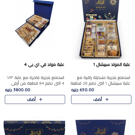
علبة المولد سبيشال 1
علبة مولد في اي بي 4
استمتع بتجربة تشكيلة راقية مع
استمتع بتجربة فاخرة مع علبة VIP
علبة سبيشال 1 التي تضم 28 قطعة
4 التي تضم 84 قطعة من أرقى
من تشكيلة مختارة بعناية من أفخر
حلويات المولد الشرقية، في تشكيلة
650.00 جنيه
3800.00 جنيه
حلويات المولد المصرية الأصلية
غنية تجمع بين الحلويات التقليدية
أضف
أضف
الشرقية. تحتوي ال..
والمكسرات الفاخرة. تحتوي العلبة
على.....