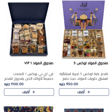
صندوق المولد لوكس 5
صندوق المولد VIP 1
تقدم علبة لوكس 5 تجربة استثنائية
في اي بي بوكس 1 صُممت
لعشاق حلويات المولد، حيث تضم
خصيصاً لأولئك الذين يقدرون لتقدم
42 قطعة من تشكيلة فاخرة تجمع
تجربة استثنائية بوكس تجمع بين
950.00 جنيه
1100.00 جنيه
بين أشهر الأصناف التقليدية وأصناف
أفخر حلويات المولد المصري مع
أضف
أضف
مميزة مختارة بع..
تشكيلة مختارة من الأصناف ..