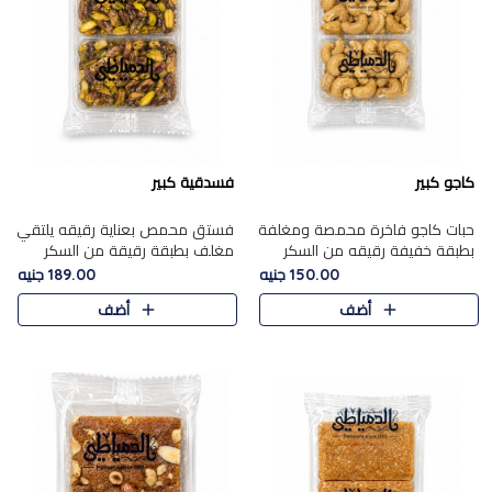
كاجو كبير
فسدقية كبير
حبات كاجو فاخرة محمصة ومغلفة
فستق محمص بعناية رقيقه يلتقي
بطبقة خفيفة رقيقه من السكر
مغلف بطبقة رقيقة من السكر
المكرمل، تجمع بين توازن النعومة
المكرمل، ليقدم مذاقًا فاخرًا حلوي
150.00 جنيه
189.00 جنيه
زبدية غنية فاخرة والقرمشة
شرقية فاخرة ونكهة غنية ناتي تميز
أضف
أضف
المرضية في حلوى شرقية بطاب..
كل قطعة و قوام هش