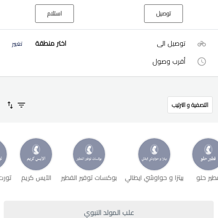
توصيل
استلام
توصيل الى
اختر منطقة
تغيير
أقرب وصول
التصفية و الترتيب
طير حلو
بيتزا و حواوشي ايطالي
بوكسات توفير الفطير
الآيس كريم
تورت
علب المولد النبوي