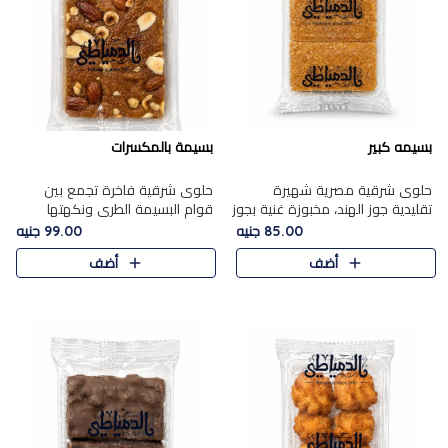
بسيمه كبير
بسيمة بالمكسرات
حلوى شرقية مصرية شهيرة
حلوى شرقية فاخرة تجمع بين
تقليدية جوز الهند، مخبوزة غنية بجوز
قوام البسيمة الطري ونكهتها
الهند، بلمسه ذهبية وتتميز بقوامها
الغنية، مزينة بتشكيلة مختارة من
85.00 جنيه
99.00 جنيه
المرمل وطعمها اللذيذ الذي يشبه
اللوز والبندق والمكسرات الفاخرة.
أضف
أضف
البسبوسة. تُخبز..
مزيج متوازن من القوام ..