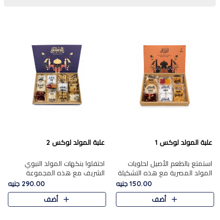
علبة المولد لوكس 1
علبة المولد لوكس 2
استمتع بالطعم الأصيل لحلويات
احتفلوا بنكهات المولد النبوي
المولد المصرية مع هذه التشكيلة
الشريف مع هذه المجموعة
المختارة بعناية من 9 قطع. تتضمن
الفاخرة المكونة من 19 قطعة،
150.00 جنيه
290.00 جنيه
التشكيلة جوزرية مع فول،ملبان
والتي تم اختيارها بعناية فائقة لتُبرز
أضف
أضف
سادة، ملبان
تشكيلة واسعة من الحلويات
التقليدية المفضلة. تشمل
المجموعة .....