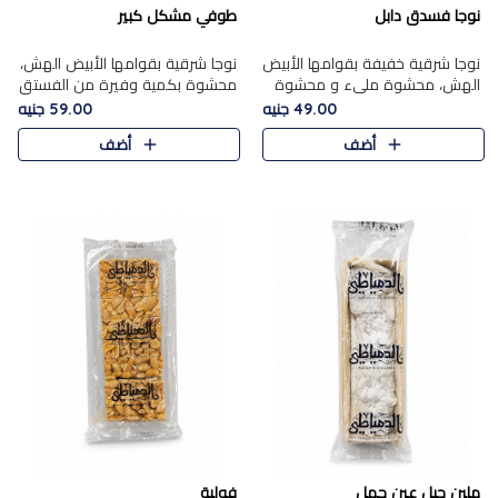
نوجا فسدق دابل
طوفي مشكل كبير
نوجا شرقية خفيفة بقوامها الأبيض
نوجا شرقية بقوامها الأبيض الهش،
الهش، محشوة مليء و محشوة
محشوة بكمية وفيرة من الفستق
بـكمية وفيرة من الفستق الفاخر
الفاخر لتمنحك نكهة غنية وقرمشة
49.00 جنيه
59.00 جنيه
لتمنحك نكهة مكسرات غنية
مميزة في كل قطعة، لتجربة تجمع
أضف
أضف
وقرمشة مميزة في كل قطعة و
بين الفخامة والمذاق..
قضم..
ملبن حبل عين جمل
فولية