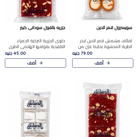
سويسرول قمر الدين
جزريه بالفول سودانى كبير
لفائف مشمش قمر الدين ليذر
حلوى الجزرية التركية الحمراء
الطرية المحشوة بخليط غني من
التقليدية بقوامها الهلامي الطري
جوز الهند الأبيض والمكسرات
ولونها الأحمر المميز، محشوة
79.00 جنيه
45.00 جنيه
الفاخرة، يقدم المذاق الحلو
بسخاء بالفول السوداني المحمص
أضف
أضف
الطبيعي لقمر الدين و تجمع بين
لتمنحك توازنًا رائعًا ..
حل..