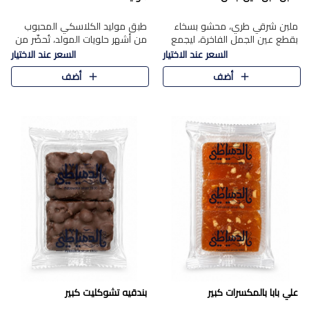
ملبن شرقي طري، محشو بسخاء
طبق موليد الكلاسكي المحبوب
بقطع عين الجمل الفاخرة، ليجمع
من أشهر حلويات المولد، تُحضّر من
بين القوام الناعم وقرمشة الجوز
فول سوداني محمص بعناية
السعر عند الاختيار
السعر عند الاختيار
في مذاق شرقي أصيل.
ومغلف بطبقة رقيقة من السكر
أضف
أضف
المكرمل، لتمنحك قرمشة أصيلة
وم..
علي بابا بالمكسرات كبير
بندقيه تشوكليت كبير