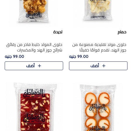
حمام
لديدة
حلوى مولد تقليدية مصنوعة من
حلوى المولد خليط فاخر من رقائق
جوز الهند، تقدم قوامًا خفيفًا
شرائح جوز الهند والمكسرات
ونكهة شرقية أصيلة تجسد روح
المحمصة، متماسك بشراب حلاوة
99.00 جنيه
99.00 جنيه
الـموسم الأعياد.
الكراميل الخفيفة ليمنحك قرمشة
أضف
أضف
غنية ومذاقًا شرقيًا أصيلً..