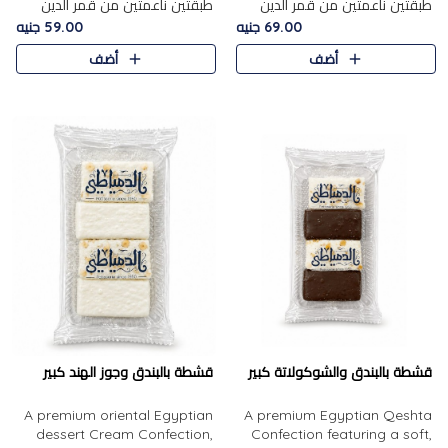
طبقتين ناعمتين من قمر الدين
طبقتين ناعمتين من قمر الدين
الفاخر، تتوسطهما حشوة غنية من
الفاخر، تتوسطهما حشوة غنية من
69.00 جنيه
59.00 جنيه
الفول السوداني المحمص، لتجمع
اللوز المحمص لتمنح مزيجًا متوازنًا
أضف
أضف
بين حلاوة المشمش الطبيعية..
من النعومة والقرمشة. ..
قشطة بالبندق والشوكولاتة كبير
قشطة بالبندق وجوز الهند كبير
A premium oriental Egyptian
A premium Egyptian Qeshta
dessert Cream Confection,
Confection featuring a soft,