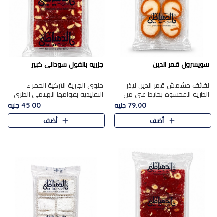
سويسرول قمر الدين
جزريه بالفول سودانى كبير
لفائف مشمش قمر الدين ليذر
حلوى الجزرية التركية الحمراء
الطرية المحشوة بخليط غني من
التقليدية بقوامها الهلامي الطري
جوز الهند الأبيض والمكسرات
ولونها الأحمر المميز، محشوة
79.00 جنيه
45.00 جنيه
الفاخرة، يقدم المذاق الحلو
بسخاء بالفول السوداني المحمص
أضف
أضف
الطبيعي لقمر الدين و تجمع بين
لتمنحك توازنًا رائعًا ..
حل..