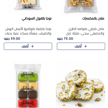
ملبن بالمكسرات
نوجا بالفول السوداني
ملبن شرقي بقوامه الطري
نوجا شرقية بقوامها الأبيض الهش
والمضغي سخي، مليئة غني
والخفيف، معبأة بسخاء غنية بحبات
بتشكيلة فاخرة من المكسرات
الفول السوداني المحمص التي
75.00 جنيه
59.00 جنيه
مشكلة المختارة التي تقدم تضيف
يقدم تضيف قرمشة مميزة مرضية
أضف
أضف
قرمشة مميزة مرضية ونكهة
وتوازنًا رائعًا مع حلا..
مكسرات غنية ف..