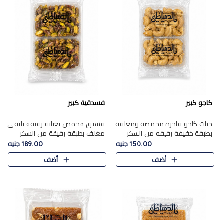
كاجو كبير
فسدقية كبير
حبات كاجو فاخرة محمصة ومغلفة
فستق محمص بعناية رقيقه يلتقي
بطبقة خفيفة رقيقه من السكر
مغلف بطبقة رقيقة من السكر
المكرمل، تجمع بين توازن النعومة
المكرمل، ليقدم مذاقًا فاخرًا حلوي
150.00 جنيه
189.00 جنيه
زبدية غنية فاخرة والقرمشة
شرقية فاخرة ونكهة غنية ناتي تميز
أضف
أضف
المرضية في حلوى شرقية بطاب..
كل قطعة و قوام هش