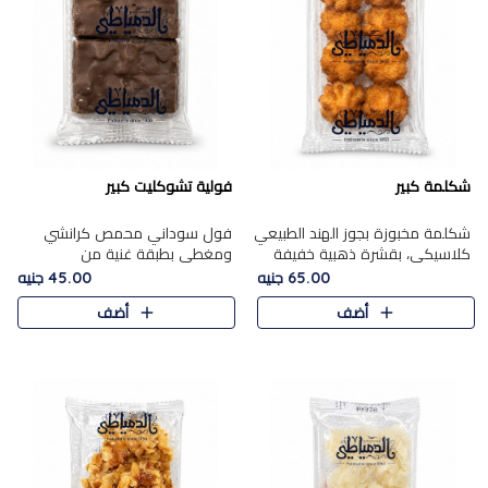
شكلمة كبير
فولية تشوكليت كبير
شكلمة مخبوزة بجوز الهند الطبيعي
فول سوداني محمص كرانشي
كلاسيكي، بقشرة ذهبية خفيفة
ومغطى بطبقة غنية من
وقلب طري رطب يذوب في الفم،
الشوكولاتة، يجمع بين طعم
65.00 جنيه
45.00 جنيه
تمنحك المذاق الشرقي الحلو الأصيل
القرمشة الأصيلة الكلاسكيكية
أضف
أضف
التقليدي في كل لقمة.
التقليدية للفول السوداني وحلاوة
الشوكولاتة ا..