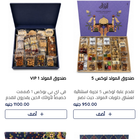
صندوق المولد لوكس 5
صندوق المولد VIP 1
تقدم علبة لوكس 5 تجربة استثنائية
في اي بي بوكس 1 صُممت
لعشاق حلويات المولد، حيث تضم
خصيصاً لأولئك الذين يقدرون لتقدم
42 قطعة من تشكيلة فاخرة تجمع
تجربة استثنائية بوكس تجمع بين
950.00 جنيه
1100.00 جنيه
بين أشهر الأصناف التقليدية وأصناف
أفخر حلويات المولد المصري مع
أضف
أضف
مميزة مختارة بع..
تشكيلة مختارة من الأصناف ..