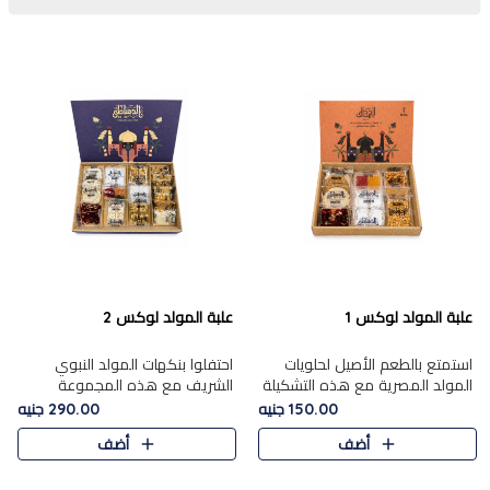
علبة المولد لوكس 1
علبة المولد لوكس 2
استمتع بالطعم الأصيل لحلويات
احتفلوا بنكهات المولد النبوي
المولد المصرية مع هذه التشكيلة
الشريف مع هذه المجموعة
المختارة بعناية من 9 قطع. تتضمن
الفاخرة المكونة من 19 قطعة،
150.00 جنيه
290.00 جنيه
التشكيلة جوزرية مع فول،ملبان
والتي تم اختيارها بعناية فائقة لتُبرز
أضف
أضف
سادة، ملبان
تشكيلة واسعة من الحلويات
التقليدية المفضلة. تشمل
المجموعة .....