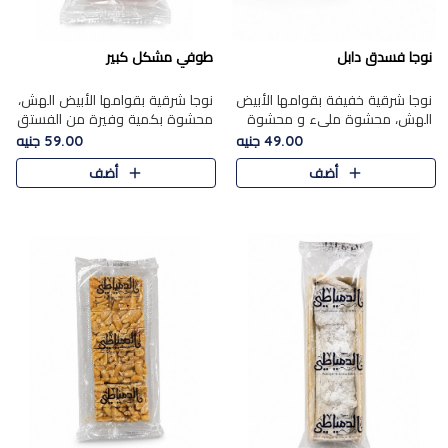
نوجا فسدق دابل
طوفي مشكل كبير
نوجا شرقية خفيفة بقوامها الأبيض
نوجا شرقية بقوامها الأبيض الهش،
الهش، محشوة مليء و محشوة
محشوة بكمية وفيرة من الفستق
بـكمية وفيرة من الفستق الفاخر
الفاخر لتمنحك نكهة غنية وقرمشة
49.00 جنيه
59.00 جنيه
لتمنحك نكهة مكسرات غنية
مميزة في كل قطعة، لتجربة تجمع
أضف
أضف
وقرمشة مميزة في كل قطعة و
بين الفخامة والمذاق..
قضم..