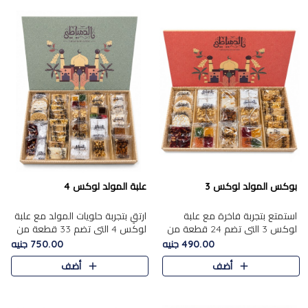
بوكس المولد لوكس 3
علبة المولد لوكس 4
استمتع بتجربة فاخرة مع علبة
ارتقِ بتجربة حلويات المولد مع علبة
لوكس 3 التي تضم 24 قطعة من
لوكس 4 التي تضم 33 قطعة من
أشهر حلويات المولد الشرقية
تشكيلة فاخرة ومتنوعة من أشهر
490.00 جنيه
750.00 جنيه
المختارة بعناية. تحتوي التشكيلة
الأصناف الشرقية. تحتوي العلبة على
أضف
أضف
على الجزرية بالفول، والملب..
الجزرية بالفول،..