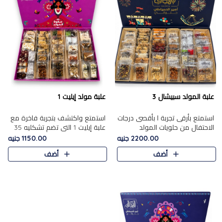
علبة المولد سبيشال 3
علبة مولد إيليت 1
استمتع بأرقى تجربة ا بأقصى درجات
استمتع واكتشف بتجربة فاخرة مع
الاحتفال من حلويات المولد
علبة إيليت 1 التي تضم تشكليه 35
المصريه الأصيلة مع هذه الفخامة
قطعة من أرقى حلويات المولد
2200.00 جنيه
1150.00 جنيه
مع علبة سبيشال 3 التي تضم 56
المصري الأصيلة ,معروضة بشكل
أضف
أضف
قطعة من تشكيلة استثن..
جميل في علبة أنيقة ، في..