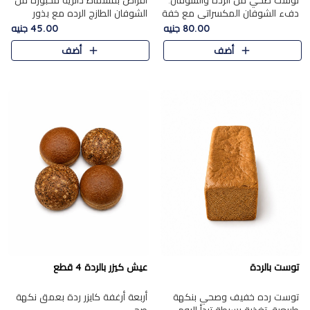
توست صحي من الرده والشوفان.
أقراص بقسماط دائرية مخبوزة من
دفء الشوفان المكسراتي مع خفة
الشوفان الطازج الرده مع بذور
الرده في كل شريحة.
مختارة. قرمشة الحبوب والبذور،
80.00 جنيه
45.00 جنيه
بداية صحية لكل صباح.
أضف
أضف
توست بالردة
عيش كيزر بالردة 4 قطع
توست رده خفيف وصحي بنكهة
أربعة أرغفة كايزر ردة بعمق نكهة