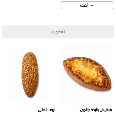
قرمشة مميزة ونكهة غنية في كل
أضف
قطعة. تجمع بين المذاق..
المخبوزات
مناقيش بالردة والجبن
لوف المانى