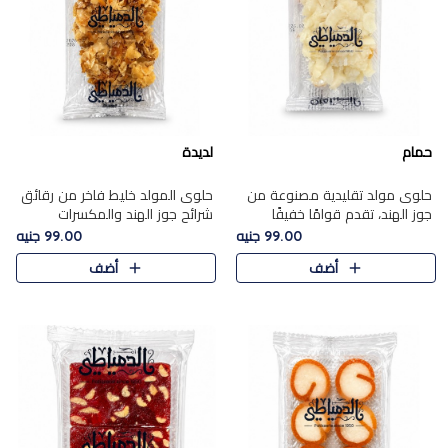
حمام
لديدة
حلوى مولد تقليدية مصنوعة من
حلوى المولد خليط فاخر من رقائق
جوز الهند، تقدم قوامًا خفيفًا
شرائح جوز الهند والمكسرات
ونكهة شرقية أصيلة تجسد روح
المحمصة، متماسك بشراب حلاوة
99.00 جنيه
99.00 جنيه
الـموسم الأعياد.
الكراميل الخفيفة ليمنحك قرمشة
أضف
أضف
غنية ومذاقًا شرقيًا أصيلً..