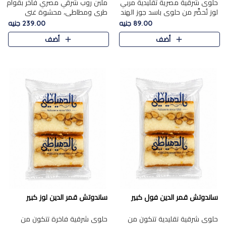
حلوى شرقية مصرية تقليدية مربي
ملبن روب شرقي مصري فاخر بقوام
لوز تُحضَّر من حلوى باسد جوز الهند
طري ومطاطي، محشوة غني
بقوام طري ومذاق غني، وتُزين
بسخاء بقطع عين الجمل واللوز
89.00 جنيه
239.00 جنيه
وتغطاه بقطع اللوز الفاخر التي
الفاخر التي تضيف قرمشة مميزة
أضف
أضف
تضيف لمسة مميزة م..
ومرضية ونكهة ناتي غنية في كل
قض..
ساندوتش قمر الدين فول كبير
ساندوتش قمر الدين لوز كبير
حلوى شرقية تقليدية تتكون من
حلوى شرقية فاخرة تتكون من