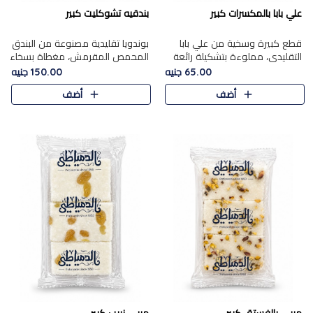
علي بابا بالمكسرات كبير
بندقيه تشوكليت كبير
قطع كبيرة وسخية من علي بابا
بوندويا تقليدية مصنوعة من البندق
التقليدي، مملوءة بتشكيلة رائعة
المحمص المقرمش، مغطاة بسخاء
من المكسرات المحمصة المحمرة.
بشوكولاتة فاخرة غنية لتحقيق
65.00 جنيه
150.00 جنيه
التوازن المثالي بين قوام القرمشة
أضف
أضف
ونكهة الشوكولاتة ا..