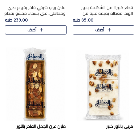
قطع كبيرة من الشكلمة بجوز
ملبن روب شرقي فاخر بقوام طري
الهند، مغطاة بطبقة غنية من
ومطاطي، غني بسخاء محشو بقطع
الشوكولاتة الفاخرة لتجمع بين
عين الجمل والبندق المحمص التي
85.00 جنيه
239.00 جنيه
القوام الطري من الداخل مركز جوز
تضيف قرمشة مميزة مُرضية
أضف
أضف
الهند المطاطي والمذاق الغن..
ونكهة جوزية غنية في كل
قضمة...
مربى باللوز كبير
ملبن عين الجمل الفاخر باللوز