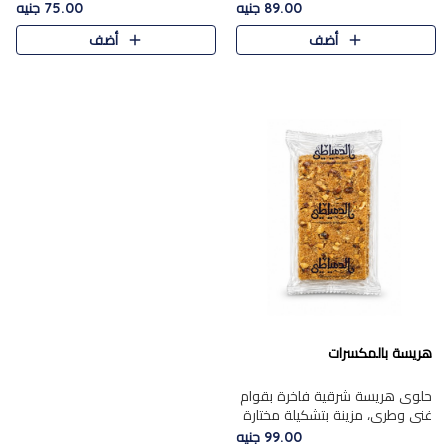
featuring a soft, creamy
creamy texture paired with a
89.00 جنيه
75.00 جنيه
texture and the distinctive
rich layer of premium
أضف
أضف
flavor of roasted hazelnuts.
chocolate and the distinctive
Smoo..
flav..
هريسة بالمكسرات
حلوى هريسة شرقية فاخرة بقوام
غني وطري، مزينة بتشكيلة مختارة
من المكسرات الفاخرة التي تضيف
99.00 جنيه