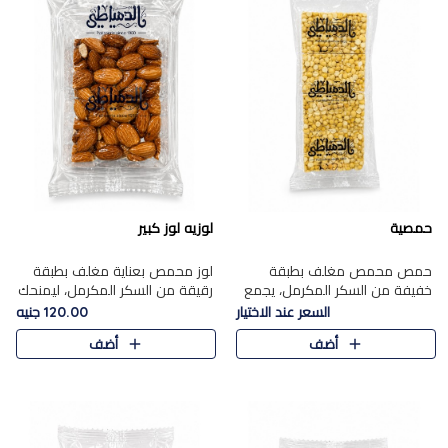
حمصية
لوزيه لوز كبير
حمص محمص مغلف بطبقة
لوز محمص بعناية مغلف بطبقة
خفيفة من السكر المكرمل، يجمع
رقيقة من السكر المكرمل، ليمنحك
بين القرمشة المميزة والطعم
قرمشة راقية ونكهة غنية تبرز
السعر عند الاختيار
120.00 جنيه
الشرقي الأصيل في واحدة من أشهر
فخامة اللوز في كل قطعة.
أضف
أضف
حلويات الموسم.