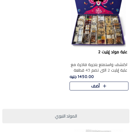
علبة مولد إيليت 2
اكتشف واستمتع بتجربة فاخرة مع
علبة إيليت 2 التي تضم 43 قطعة
تشكيلة من أرقى حلويات المولد
1450.00 جنيه
الشرقية المصرية الأصيلة ,معروضة
أضف
بشكل جميل في علبة أ..
المولد النبوي