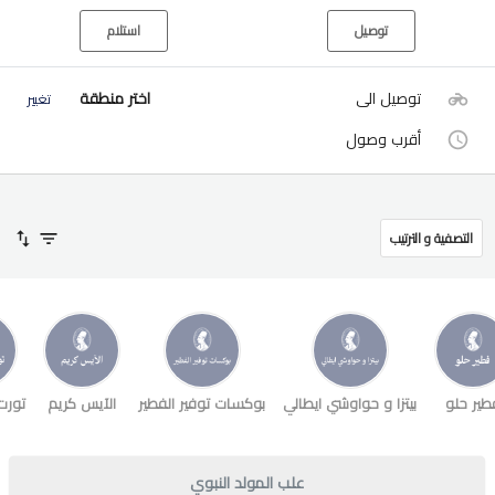
توصيل
استلام
توصيل الى
اختر منطقة
تغيير
أقرب وصول
التصفية و الترتيب
طير حلو
بيتزا و حواوشي ايطالي
بوكسات توفير الفطير
الآيس كريم
تورت
علب المولد النبوي