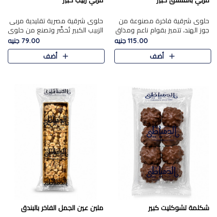
مربي بالفستق كبير
مربي زبيب كبير
حلوى شرقية فاخرة مصنوعة من
حلوى شرقية مصرية تقليدية مربى
جوز الهند، تتميز بقوام ناعم ومذاق
الزبيب الكبير تُحضَّر وتصنع من حلوي
غني، وتزين بقطع من الفستق
جوز الهند باسد بقوام طري ومذاق
115.00 جنيه
79.00 جنيه
الفاخر التي تضيف عليها قرمشة
غني، وتُزين وتغطا بحبات الزبيب
أضف
أضف
خفيفة.
الذهبي التي ..
شكلمة تشوكليت كبير
ملبن عين الجمل الفاخر بالبندق