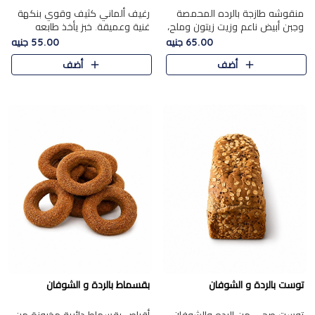
منقوشه طازجة بالرده المحمصة
رغيف ألماني كثيف وقوي بنكهة
وجبن أبيض ناعم وزيت زيتون وملح،
غنية وعميقة. خبز يأخذ طابعه
مباشرة من الفرن.الرده مع نعومة
بجدية.
65.00 جنيه
55.00 جنيه
الجبن فوق عجينة طازجة.
أضف
أضف
توست بالردة و الشوفان
بقسماط بالردة و الشوفان