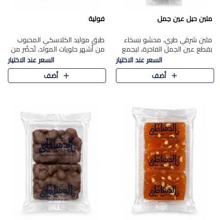
ملبن حبل عين جمل
فولية
ملبن شرقي طري، محشو بسخاء
طبق موليد الكلاسكي المحبوب
بقطع عين الجمل الفاخرة، ليجمع
من أشهر حلويات المولد، تُحضّر من
بين القوام الناعم وقرمشة الجوز
فول سوداني محمص بعناية
السعر عند الاختيار
السعر عند الاختيار
في مذاق شرقي أصيل.
ومغلف بطبقة رقيقة من السكر
أضف
أضف
المكرمل، لتمنحك قرمشة أصيلة
وم..