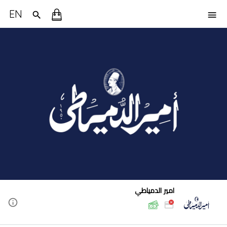
EN
امير الدمياطي