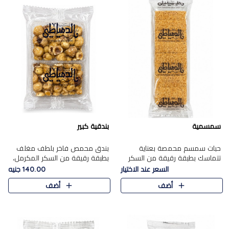
سمسمية
بندقية كبير
حبات سمسم محمصة بعناية
بندق محمص فاخر بلطف مغلف
تتماسك بطبقة رقيقة من السكر
بطبقة رقيقة من السكر المكرمل،
المكرمل، لتقدم طعم السمسم
يجمع بين النكهة الغنية ناتي
السعر عند الاختيار
140.00 جنيه
المميز وقرمشتة التي ارتبطت ببهجة
والقرمشة الراقية المرضية في
أضف
أضف
المولد عبر الأجيال.
حلوى شرقية أنيقه بطابع مميز.