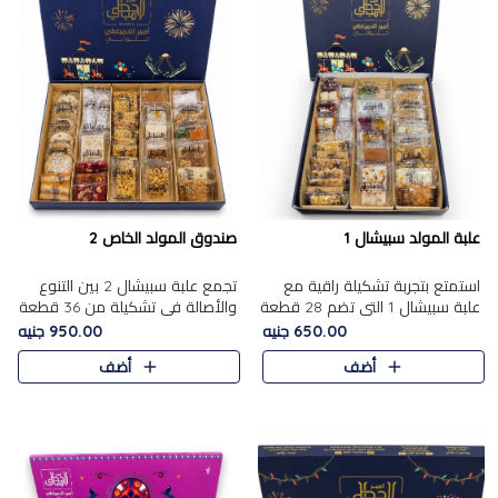
علبة المولد سبيشال 1
صندوق المولد الخاص 2
استمتع بتجربة تشكيلة راقية مع
تجمع علبة سبيشال 2 بين التنوع
علبة سبيشال 1 التي تضم 28 قطعة
والأصالة في تشكيلة من 36 قطعة
من تشكيلة مختارة بعناية من أفخر
تضم أشهر حلويات المولد الشرقية.
650.00 جنيه
950.00 جنيه
حلويات المولد المصرية الأصلية
تحتوي العلبة على الجزرية بالفول،
أضف
أضف
الشرقية. تحتوي ال..
والجزرية بالبن..