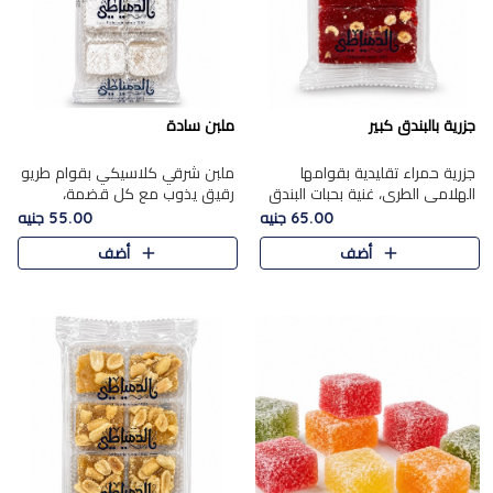
جزرية بالبندق كبير
ملبن سادة
جزرية حمراء تقليدية بقوامها
ملبن شرقي كلاسيكي بقوام طريو
الهلامي الطري، غنية بحبات البندق
رقيق يذوب مع كل قضمة،
الفاخرة التي تضيف قرمشة راقية
مغطى بطبقة ناعمة من السكر
65.00 جنيه
55.00 جنيه
إلى قوامها الناعم، لتقدم مزيجًا
البودرة ليقدم المذاق الأصيل الذي
أضف
أضف
متوازنًا من النكه..
ارتبط بحلويات المولد التقليدي..