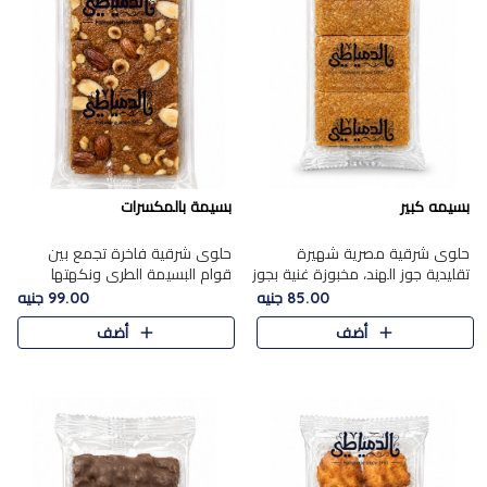
بسيمه كبير
بسيمة بالمكسرات
حلوى شرقية مصرية شهيرة
حلوى شرقية فاخرة تجمع بين
تقليدية جوز الهند، مخبوزة غنية بجوز
قوام البسيمة الطري ونكهتها
الهند، بلمسه ذهبية وتتميز بقوامها
الغنية، مزينة بتشكيلة مختارة من
85.00 جنيه
99.00 جنيه
المرمل وطعمها اللذيذ الذي يشبه
اللوز والبندق والمكسرات الفاخرة.
أضف
أضف
البسبوسة. تُخبز..
مزيج متوازن من القوام ..