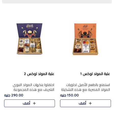
علبة المولد لوكس 1
علبة المولد لوكس 2
استمتع بالطعم الأصيل لحلويات
احتفلوا بنكهات المولد النبوي
المولد المصرية مع هذه التشكيلة
الشريف مع هذه المجموعة
المختارة بعناية من 9 قطع. تتضمن
الفاخرة المكونة من 19 قطعة،
150.00 جنيه
290.00 جنيه
التشكيلة جوزرية مع فول،ملبان
والتي تم اختيارها بعناية فائقة لتُبرز
أضف
أضف
سادة، ملبان
تشكيلة واسعة من الحلويات
التقليدية المفضلة. تشمل
المجموعة .....