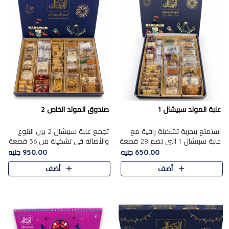
علبة المولد سبيشال 1
صندوق المولد الخاص 2
استمتع بتجربة تشكيلة راقية مع
تجمع علبة سبيشال 2 بين التنوع
علبة سبيشال 1 التي تضم 28 قطعة
والأصالة في تشكيلة من 36 قطعة
من تشكيلة مختارة بعناية من أفخر
تضم أشهر حلويات المولد الشرقية.
650.00 جنيه
950.00 جنيه
حلويات المولد المصرية الأصلية
تحتوي العلبة على الجزرية بالفول،
أضف
أضف
الشرقية. تحتوي ال..
والجزرية بالبن..