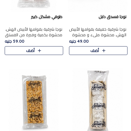
نوجا فسدق دابل
طوفي مشكل كبير
نوجا شرقية خفيفة بقوامها الأبيض
نوجا شرقية بقوامها الأبيض الهش،
الهش، محشوة مليء و محشوة
محشوة بكمية وفيرة من الفستق
بـكمية وفيرة من الفستق الفاخر
الفاخر لتمنحك نكهة غنية وقرمشة
49.00 جنيه
59.00 جنيه
لتمنحك نكهة مكسرات غنية
مميزة في كل قطعة، لتجربة تجمع
أضف
أضف
وقرمشة مميزة في كل قطعة و
بين الفخامة والمذاق..
قضم..