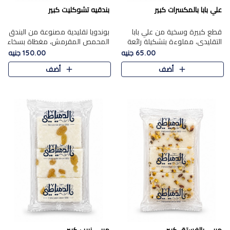
علي بابا بالمكسرات كبير
بندقيه تشوكليت كبير
قطع كبيرة وسخية من علي بابا
بوندويا تقليدية مصنوعة من البندق
التقليدي، مملوءة بتشكيلة رائعة
المحمص المقرمش، مغطاة بسخاء
من المكسرات المحمصة المحمرة.
بشوكولاتة فاخرة غنية لتحقيق
65.00 جنيه
150.00 جنيه
التوازن المثالي بين قوام القرمشة
أضف
أضف
ونكهة الشوكولاتة ا..