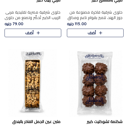
مربي بالفستق كبير
مربي زبيب كبير
حلوى شرقية فاخرة مصنوعة من
حلوى شرقية مصرية تقليدية مربى
جوز الهند، تتميز بقوام ناعم ومذاق
الزبيب الكبير تُحضَّر وتصنع من حلوي
غني، وتزين بقطع من الفستق
جوز الهند باسد بقوام طري ومذاق
115.00 جنيه
79.00 جنيه
الفاخر التي تضيف عليها قرمشة
غني، وتُزين وتغطا بحبات الزبيب
أضف
أضف
خفيفة.
الذهبي التي ..
شكلمة تشوكليت كبير
ملبن عين الجمل الفاخر بالبندق