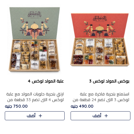
بوكس المولد لوكس 3
علبة المولد لوكس 4
استمتع بتجربة فاخرة مع علبة
ارتقِ بتجربة حلويات المولد مع علبة
لوكس 3 التي تضم 24 قطعة من
لوكس 4 التي تضم 33 قطعة من
أشهر حلويات المولد الشرقية
تشكيلة فاخرة ومتنوعة من أشهر
490.00 جنيه
750.00 جنيه
المختارة بعناية. تحتوي التشكيلة
الأصناف الشرقية. تحتوي العلبة على
أضف
أضف
على الجزرية بالفول، والملب..
الجزرية بالفول،..