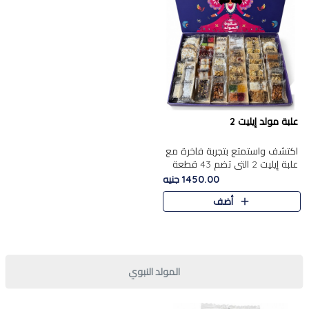
علبة مولد إيليت 2
اكتشف واستمتع بتجربة فاخرة مع
علبة إيليت 2 التي تضم 43 قطعة
تشكيلة من أرقى حلويات المولد
1450.00 جنيه
الشرقية المصرية الأصيلة ,معروضة
أضف
بشكل جميل في علبة أ..
المولد النبوي