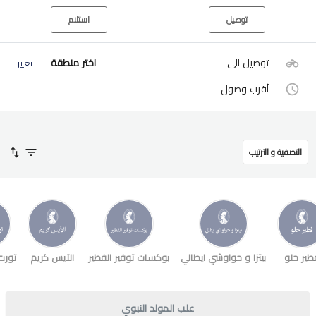
توصيل
استلام
توصيل الى
اختر منطقة
تغيير
أقرب وصول
التصفية و الترتيب
طير حلو
بيتزا و حواوشي ايطالي
بوكسات توفير الفطير
الآيس كريم
تورت
علب المولد النبوي