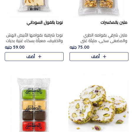
ملبن بالمكسرات
نوجا بالفول السوداني
ملبن شرقي بقوامه الطري
نوجا شرقية بقوامها الأبيض الهش
والمضغي سخي، مليئة غني
والخفيف، معبأة بسخاء غنية بحبات
بتشكيلة فاخرة من المكسرات
الفول السوداني المحمص التي
75.00 جنيه
59.00 جنيه
مشكلة المختارة التي تقدم تضيف
يقدم تضيف قرمشة مميزة مرضية
أضف
أضف
قرمشة مميزة مرضية ونكهة
وتوازنًا رائعًا مع حلا..
مكسرات غنية ف..