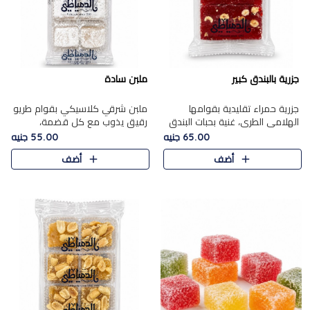
جزرية بالبندق كبير
ملبن سادة
جزرية حمراء تقليدية بقوامها
ملبن شرقي كلاسيكي بقوام طريو
الهلامي الطري، غنية بحبات البندق
رقيق يذوب مع كل قضمة،
الفاخرة التي تضيف قرمشة راقية
مغطى بطبقة ناعمة من السكر
65.00 جنيه
55.00 جنيه
إلى قوامها الناعم، لتقدم مزيجًا
البودرة ليقدم المذاق الأصيل الذي
أضف
أضف
متوازنًا من النكه..
ارتبط بحلويات المولد التقليدي..