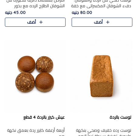
توست صحي من الرده والشوفان.
أقراص بقسماط دائرية مخبوزة من
دفء الشوفان المكسراتي مع خفة
الشوفان الطازج الرده مع بذور
الرده في كل شريحة.
مختارة. قرمشة الحبوب والبذور،
80.00 جنيه
45.00 جنيه
بداية صحية لكل صباح.
أضف
أضف
توست بالردة
عيش كيزر بالردة 4 قطع
توست رده خفيف وصحي بنكهة
أربعة أرغفة كايزر ردة بعمق نكهة