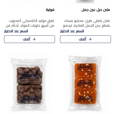
ملبن حبل عين جمل
فولية
ملبن شرقي طري، محشو بسخاء
طبق موليد الكلاسكي المحبوب
بقطع عين الجمل الفاخرة، ليجمع
من أشهر حلويات المولد، تُحضّر من
بين القوام الناعم وقرمشة الجوز
فول سوداني محمص بعناية
السعر عند الاختيار
السعر عند الاختيار
في مذاق شرقي أصيل.
ومغلف بطبقة رقيقة من السكر
أضف
أضف
المكرمل، لتمنحك قرمشة أصيلة
وم..