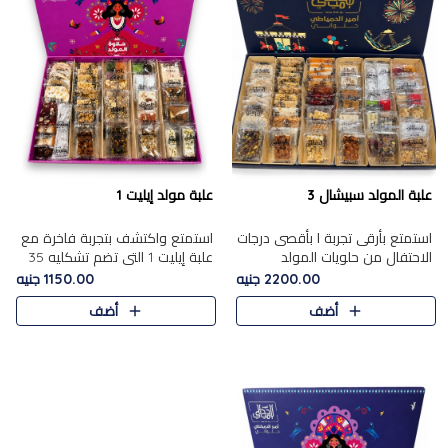
علبة المولد سبيشال 3
علبة مولد إيليت 1
استمتع بأرقى تجربة ا بأقصى درجات
استمتع واكتشف بتجربة فاخرة مع
الاحتفال من حلويات المولد
علبة إيليت 1 التي تضم تشكليه 35
المصريه الأصيلة مع هذه الفخامة
قطعة من أرقى حلويات المولد
2200.00 جنيه
1150.00 جنيه
مع علبة سبيشال 3 التي تضم 56
المصري الأصيلة ,معروضة بشكل
أضف
أضف
قطعة من تشكيلة استثن..
جميل في علبة أنيقة ، في..