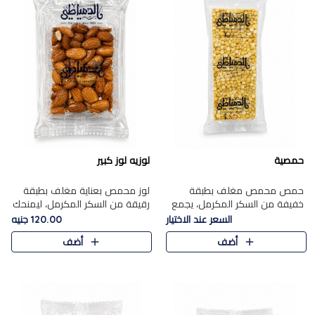
حمصية
لوزيه لوز كبير
حمص محمص مغلف بطبقة
لوز محمص بعناية مغلف بطبقة
خفيفة من السكر المكرمل، يجمع
رقيقة من السكر المكرمل، ليمنحك
بين القرمشة المميزة والطعم
قرمشة راقية ونكهة غنية تبرز
السعر عند الاختيار
120.00 جنيه
الشرقي الأصيل في واحدة من أشهر
فخامة اللوز في كل قطعة.
أضف
أضف
حلويات الموسم.