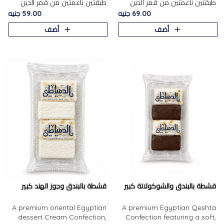
طبقتين ناعمتين من قمر الدين
طبقتين ناعمتين من قمر الدين
الفاخر، تتوسطهما حشوة غنية من
الفاخر، تتوسطهما حشوة غنية من
69.00 جنيه
59.00 جنيه
الفول السوداني المحمص، لتجمع
اللوز المحمص لتمنح مزيجًا متوازنًا
أضف
أضف
بين حلاوة المشمش الطبيعية..
من النعومة والقرمشة. ..
قشطة بالبندق والشوكولاتة كبير
قشطة بالبندق وجوز الهند كبير
A premium oriental Egyptian
A premium Egyptian Qeshta
dessert Cream Confection,
Confection featuring a soft,