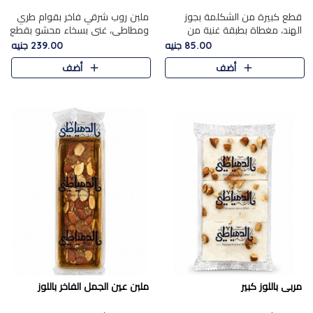
قطع كبيرة من الشكلمة بجوز
ملبن روب شرقي فاخر بقوام طري
الهند، مغطاة بطبقة غنية من
ومطاطي، غني بسخاء محشو بقطع
الشوكولاتة الفاخرة لتجمع بين
عين الجمل والبندق المحمص التي
85.00 جنيه
239.00 جنيه
القوام الطري من الداخل مركز جوز
تضيف قرمشة مميزة مُرضية
أضف
أضف
الهند المطاطي والمذاق الغن..
ونكهة جوزية غنية في كل
قضمة...
مربى باللوز كبير
ملبن عين الجمل الفاخر باللوز