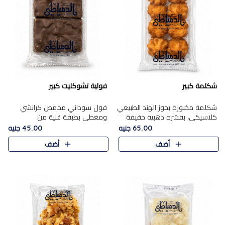
شكلمة كبير
فولية تشوكليت كبير
شكلمة مخبوزة بجوز الهند الطبيعي
فول سوداني محمص كرانشي
كلاسيكي، بقشرة ذهبية خفيفة
ومغطى بطبقة غنية من
وقلب طري رطب يذوب في الفم،
الشوكولاتة، يجمع بين طعم
65.00 جنيه
45.00 جنيه
تمنحك المذاق الشرقي الحلو الأصيل
القرمشة الأصيلة الكلاسكيكية
أضف
أضف
التقليدي في كل لقمة.
التقليدية للفول السوداني وحلاوة
الشوكولاتة ا..