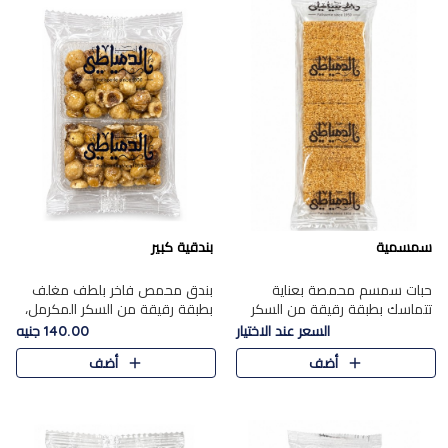
سمسمية
بندقية كبير
حبات سمسم محمصة بعناية
بندق محمص فاخر بلطف مغلف
تتماسك بطبقة رقيقة من السكر
بطبقة رقيقة من السكر المكرمل،
المكرمل، لتقدم طعم السمسم
يجمع بين النكهة الغنية ناتي
السعر عند الاختيار
140.00 جنيه
المميز وقرمشتة التي ارتبطت ببهجة
والقرمشة الراقية المرضية في
أضف
أضف
المولد عبر الأجيال.
حلوى شرقية أنيقه بطابع مميز.