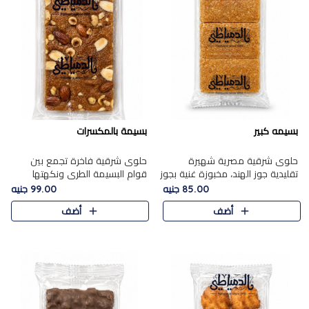
بسيمه كبير
بسيمة بالمكسرات
حلوى شرقية مصرية شهيرة
حلوى شرقية فاخرة تجمع بين
تقليدية جوز الهند، مخبوزة غنية بجوز
قوام البسيمة الطري ونكهتها
الهند، بلمسه ذهبية وتتميز بقوامها
الغنية، مزينة بتشكيلة مختارة من
85.00 جنيه
99.00 جنيه
المرمل وطعمها اللذيذ الذي يشبه
اللوز والبندق والمكسرات الفاخرة.
أضف
أضف
البسبوسة. تُخبز..
مزيج متوازن من القوام ..