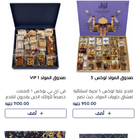
صندوق المولد لوكس 5
صندوق المولد VIP 1
تقدم علبة لوكس 5 تجربة استثنائية
في اي بي بوكس 1 صُممت
لعشاق حلويات المولد، حيث تضم
خصيصاً لأولئك الذين يقدرون لتقدم
42 قطعة من تشكيلة فاخرة تجمع
تجربة استثنائية بوكس تجمع بين
950.00 جنيه
1100.00 جنيه
بين أشهر الأصناف التقليدية وأصناف
أفخر حلويات المولد المصري مع
أضف
أضف
مميزة مختارة بع..
تشكيلة مختارة من الأصناف ..