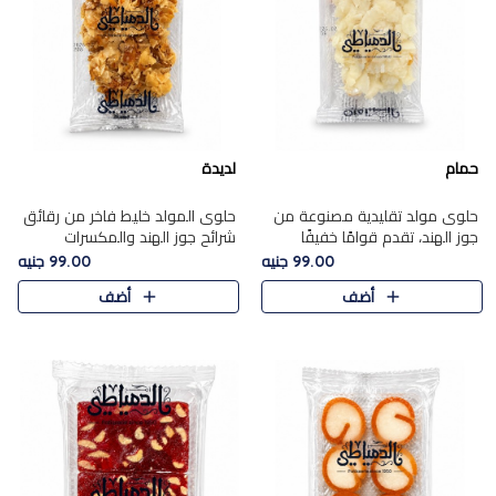
حمام
لديدة
حلوى مولد تقليدية مصنوعة من
حلوى المولد خليط فاخر من رقائق
جوز الهند، تقدم قوامًا خفيفًا
شرائح جوز الهند والمكسرات
ونكهة شرقية أصيلة تجسد روح
المحمصة، متماسك بشراب حلاوة
99.00 جنيه
99.00 جنيه
الـموسم الأعياد.
الكراميل الخفيفة ليمنحك قرمشة
أضف
أضف
غنية ومذاقًا شرقيًا أصيلً..