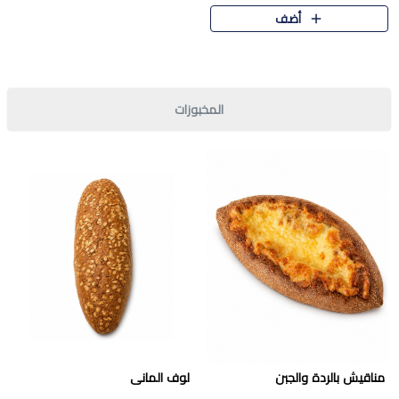
قرمشة مميزة ونكهة غنية في كل
أضف
قطعة. تجمع بين المذاق..
المخبوزات
مناقيش بالردة والجبن
لوف المانى