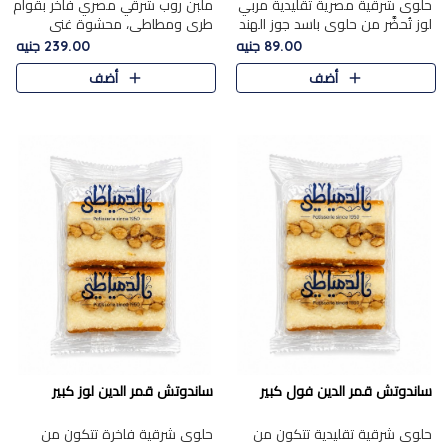
حلوى شرقية مصرية تقليدية مربي
ملبن روب شرقي مصري فاخر بقوام
لوز تُحضَّر من حلوى باسد جوز الهند
طري ومطاطي، محشوة غني
بقوام طري ومذاق غني، وتُزين
بسخاء بقطع عين الجمل واللوز
89.00 جنيه
239.00 جنيه
وتغطاه بقطع اللوز الفاخر التي
الفاخر التي تضيف قرمشة مميزة
أضف
أضف
تضيف لمسة مميزة م..
ومرضية ونكهة ناتي غنية في كل
قض..
ساندوتش قمر الدين فول كبير
ساندوتش قمر الدين لوز كبير
حلوى شرقية تقليدية تتكون من
حلوى شرقية فاخرة تتكون من