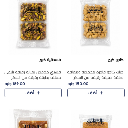
كاجو كبير
فسدقية كبير
حبات كاجو فاخرة محمصة ومغلفة
فستق محمص بعناية رقيقه يلتقي
بطبقة خفيفة رقيقه من السكر
مغلف بطبقة رقيقة من السكر
المكرمل، تجمع بين توازن النعومة
المكرمل، ليقدم مذاقًا فاخرًا حلوي
150.00 جنيه
189.00 جنيه
زبدية غنية فاخرة والقرمشة
شرقية فاخرة ونكهة غنية ناتي تميز
أضف
أضف
المرضية في حلوى شرقية بطاب..
كل قطعة و قوام هش