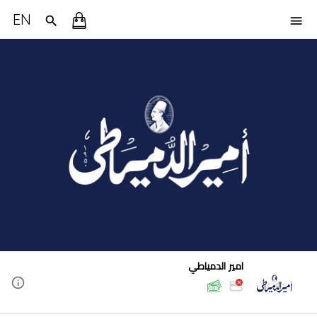
EN
امير الدمياطي