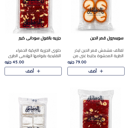
سويسرول قمر الدين
جزريه بالفول سودانى كبير
لفائف مشمش قمر الدين ليذر
حلوى الجزرية التركية الحمراء
الطرية المحشوة بخليط غني من
التقليدية بقوامها الهلامي الطري
جوز الهند الأبيض والمكسرات
ولونها الأحمر المميز، محشوة
79.00 جنيه
45.00 جنيه
الفاخرة، يقدم المذاق الحلو
بسخاء بالفول السوداني المحمص
أضف
أضف
الطبيعي لقمر الدين و تجمع بين
لتمنحك توازنًا رائعًا ..
حل..