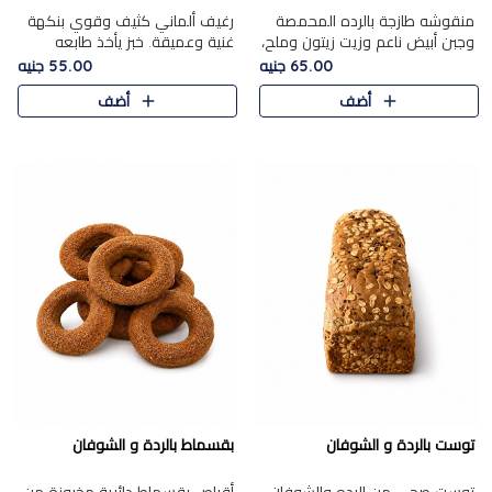
منقوشه طازجة بالرده المحمصة
رغيف ألماني كثيف وقوي بنكهة
وجبن أبيض ناعم وزيت زيتون وملح،
غنية وعميقة. خبز يأخذ طابعه
مباشرة من الفرن.الرده مع نعومة
بجدية.
65.00 جنيه
55.00 جنيه
الجبن فوق عجينة طازجة.
أضف
أضف
توست بالردة و الشوفان
بقسماط بالردة و الشوفان