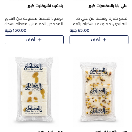
علي بابا بالمكسرات كبير
بندقيه تشوكليت كبير
قطع كبيرة وسخية من علي بابا
بوندويا تقليدية مصنوعة من البندق
التقليدي، مملوءة بتشكيلة رائعة
المحمص المقرمش، مغطاة بسخاء
من المكسرات المحمصة المحمرة.
بشوكولاتة فاخرة غنية لتحقيق
65.00 جنيه
150.00 جنيه
التوازن المثالي بين قوام القرمشة
أضف
أضف
ونكهة الشوكولاتة ا..