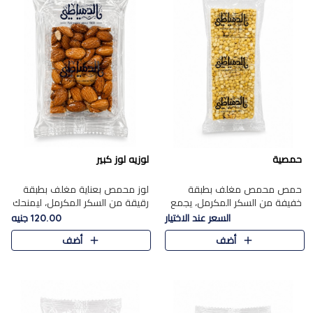
حمصية
لوزيه لوز كبير
حمص محمص مغلف بطبقة
لوز محمص بعناية مغلف بطبقة
خفيفة من السكر المكرمل، يجمع
رقيقة من السكر المكرمل، ليمنحك
بين القرمشة المميزة والطعم
قرمشة راقية ونكهة غنية تبرز
السعر عند الاختيار
120.00 جنيه
الشرقي الأصيل في واحدة من أشهر
فخامة اللوز في كل قطعة.
أضف
أضف
حلويات الموسم.