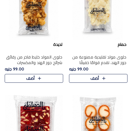
حمام
لديدة
حلوى مولد تقليدية مصنوعة من
حلوى المولد خليط فاخر من رقائق
جوز الهند، تقدم قوامًا خفيفًا
شرائح جوز الهند والمكسرات
ونكهة شرقية أصيلة تجسد روح
المحمصة، متماسك بشراب حلاوة
99.00 جنيه
99.00 جنيه
الـموسم الأعياد.
الكراميل الخفيفة ليمنحك قرمشة
أضف
أضف
غنية ومذاقًا شرقيًا أصيلً..