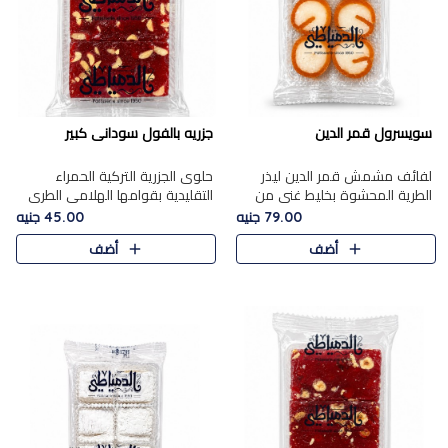
سويسرول قمر الدين
جزريه بالفول سودانى كبير
لفائف مشمش قمر الدين ليذر
حلوى الجزرية التركية الحمراء
الطرية المحشوة بخليط غني من
التقليدية بقوامها الهلامي الطري
جوز الهند الأبيض والمكسرات
ولونها الأحمر المميز، محشوة
79.00 جنيه
45.00 جنيه
الفاخرة، يقدم المذاق الحلو
بسخاء بالفول السوداني المحمص
أضف
أضف
الطبيعي لقمر الدين و تجمع بين
لتمنحك توازنًا رائعًا ..
حل..