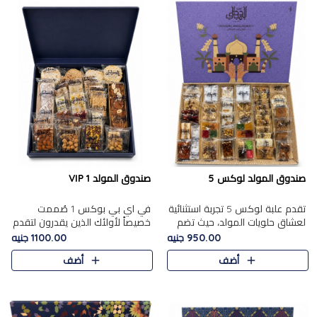
صندوق المولد لوكس 5
صندوق المولد VIP 1
تقدم علبة لوكس 5 تجربة استثنائية
في اي بي بوكس 1 صُممت
لعشاق حلويات المولد، حيث تضم
خصيصاً لأولئك الذين يقدرون لتقدم
42 قطعة من تشكيلة فاخرة تجمع
تجربة استثنائية بوكس تجمع بين
950.00 جنيه
1100.00 جنيه
بين أشهر الأصناف التقليدية وأصناف
أفخر حلويات المولد المصري مع
أضف
أضف
مميزة مختارة بع..
تشكيلة مختارة من الأصناف ..