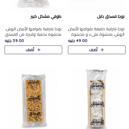
نوجا فسدق دابل
طوفي مشكل كبير
نوجا شرقية خفيفة بقوامها الأبيض
نوجا شرقية بقوامها الأبيض الهش،
الهش، محشوة مليء و محشوة
محشوة بكمية وفيرة من الفستق
بـكمية وفيرة من الفستق الفاخر
الفاخر لتمنحك نكهة غنية وقرمشة
49.00 جنيه
59.00 جنيه
لتمنحك نكهة مكسرات غنية
مميزة في كل قطعة، لتجربة تجمع
أضف
أضف
وقرمشة مميزة في كل قطعة و
بين الفخامة والمذاق..
قضم..