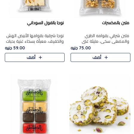
ملبن بالمكسرات
نوجا بالفول السوداني
ملبن شرقي بقوامه الطري
نوجا شرقية بقوامها الأبيض الهش
والمضغي سخي، مليئة غني
والخفيف، معبأة بسخاء غنية بحبات
بتشكيلة فاخرة من المكسرات
الفول السوداني المحمص التي
75.00 جنيه
59.00 جنيه
مشكلة المختارة التي تقدم تضيف
يقدم تضيف قرمشة مميزة مرضية
أضف
أضف
قرمشة مميزة مرضية ونكهة
وتوازنًا رائعًا مع حلا..
مكسرات غنية ف..