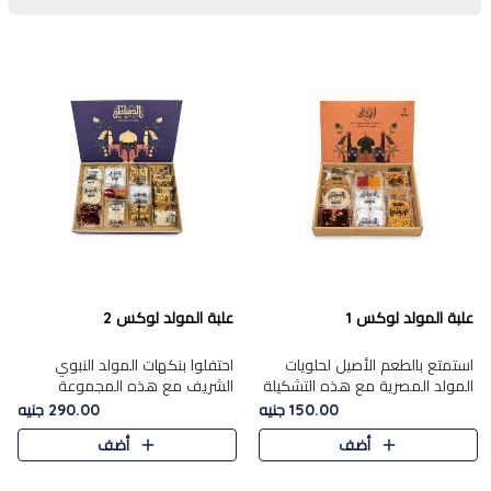
علبة المولد لوكس 1
علبة المولد لوكس 2
استمتع بالطعم الأصيل لحلويات
احتفلوا بنكهات المولد النبوي
المولد المصرية مع هذه التشكيلة
الشريف مع هذه المجموعة
المختارة بعناية من 9 قطع. تتضمن
الفاخرة المكونة من 19 قطعة،
150.00 جنيه
290.00 جنيه
التشكيلة جوزرية مع فول،ملبان
والتي تم اختيارها بعناية فائقة لتُبرز
أضف
أضف
سادة، ملبان
تشكيلة واسعة من الحلويات
التقليدية المفضلة. تشمل
المجموعة .....