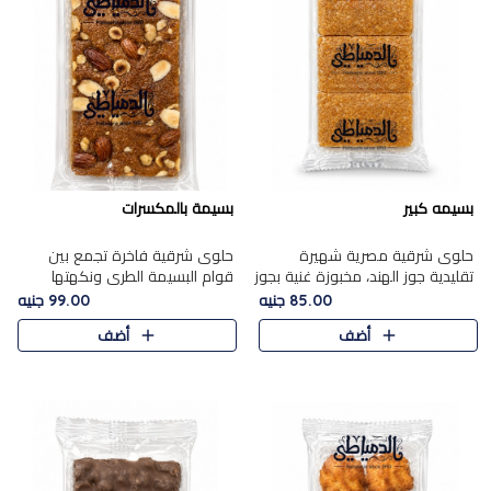
بسيمه كبير
بسيمة بالمكسرات
حلوى شرقية مصرية شهيرة
حلوى شرقية فاخرة تجمع بين
تقليدية جوز الهند، مخبوزة غنية بجوز
قوام البسيمة الطري ونكهتها
الهند، بلمسه ذهبية وتتميز بقوامها
الغنية، مزينة بتشكيلة مختارة من
85.00 جنيه
99.00 جنيه
المرمل وطعمها اللذيذ الذي يشبه
اللوز والبندق والمكسرات الفاخرة.
أضف
أضف
البسبوسة. تُخبز..
مزيج متوازن من القوام ..