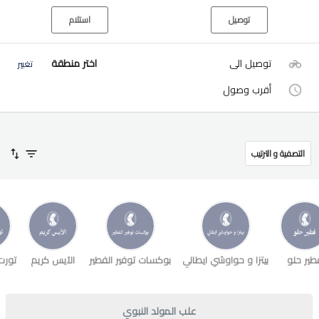
توصيل
استلام
توصيل الى
اختر منطقة
تغيير
أقرب وصول
التصفية و الترتيب
طير حلو
بيتزا و حواوشي ايطالي
بوكسات توفير الفطير
الآيس كريم
تورت
علب المولد النبوي