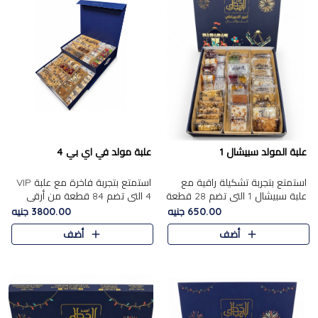
علبة المولد سبيشال 1
علبة مولد في اي بي 4
استمتع بتجربة تشكيلة راقية مع
استمتع بتجربة فاخرة مع علبة VIP
علبة سبيشال 1 التي تضم 28 قطعة
4 التي تضم 84 قطعة من أرقى
من تشكيلة مختارة بعناية من أفخر
حلويات المولد الشرقية، في تشكيلة
650.00 جنيه
3800.00 جنيه
حلويات المولد المصرية الأصلية
غنية تجمع بين الحلويات التقليدية
أضف
أضف
الشرقية. تحتوي ال..
والمكسرات الفاخرة. تحتوي العلبة
على.....