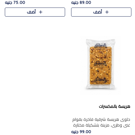
featuring a soft, creamy
creamy texture paired with a
89.00 جنيه
75.00 جنيه
texture and the distinctive
rich layer of premium
أضف
أضف
flavor of roasted hazelnuts.
chocolate and the distinctive
Smoo..
flav..
هريسة بالمكسرات
حلوى هريسة شرقية فاخرة بقوام
غني وطري، مزينة بتشكيلة مختارة
من المكسرات الفاخرة التي تضيف
99.00 جنيه