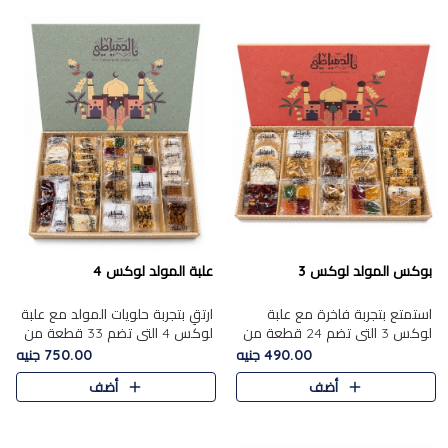
بوكس المولد لوكس 3
علبة المولد لوكس 4
استمتع بتجربة فاخرة مع علبة
ارتقِ بتجربة حلويات المولد مع علبة
لوكس 3 التي تضم 24 قطعة من
لوكس 4 التي تضم 33 قطعة من
أشهر حلويات المولد الشرقية
تشكيلة فاخرة ومتنوعة من أشهر
490.00 جنيه
750.00 جنيه
المختارة بعناية. تحتوي التشكيلة
الأصناف الشرقية. تحتوي العلبة على
أضف
أضف
على الجزرية بالفول، والملب..
الجزرية بالفول،..