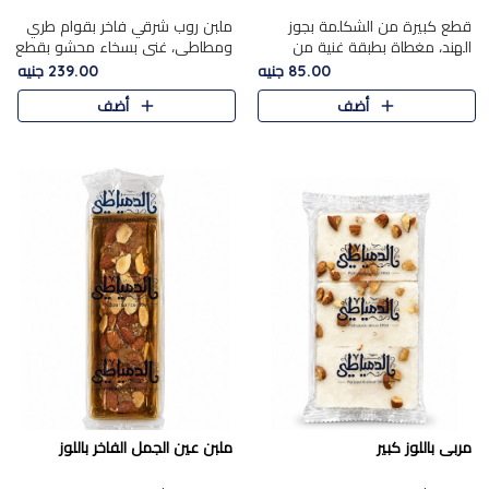
قطع كبيرة من الشكلمة بجوز
ملبن روب شرقي فاخر بقوام طري
الهند، مغطاة بطبقة غنية من
ومطاطي، غني بسخاء محشو بقطع
الشوكولاتة الفاخرة لتجمع بين
عين الجمل والبندق المحمص التي
85.00 جنيه
239.00 جنيه
القوام الطري من الداخل مركز جوز
تضيف قرمشة مميزة مُرضية
أضف
أضف
الهند المطاطي والمذاق الغن..
ونكهة جوزية غنية في كل
قضمة...
مربى باللوز كبير
ملبن عين الجمل الفاخر باللوز