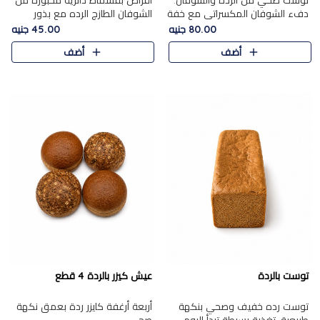
توست صحي من الرده والشوفان.
أقراص بقسماط دائرية مخبوزة من
دفء الشوفان المكسراتي مع خفة
الشوفان الطازج الرده مع بذور
الرده في كل شريحة.
مختارة. قرمشة الحبوب والبذور،
80.00 جنيه
45.00 جنيه
بداية صحية لكل صباح.
أضف
أضف
توست بالردة
عيش كيزر بالردة 4 قطع
توست رده خفيف وصحي بنكهة
أربعة أرغفة كايزر ردة بعمق نكهة