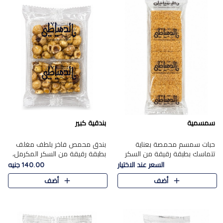
سمسمية
بندقية كبير
حبات سمسم محمصة بعناية
بندق محمص فاخر بلطف مغلف
تتماسك بطبقة رقيقة من السكر
بطبقة رقيقة من السكر المكرمل،
المكرمل، لتقدم طعم السمسم
يجمع بين النكهة الغنية ناتي
السعر عند الاختيار
140.00 جنيه
المميز وقرمشتة التي ارتبطت ببهجة
والقرمشة الراقية المرضية في
أضف
أضف
المولد عبر الأجيال.
حلوى شرقية أنيقه بطابع مميز.