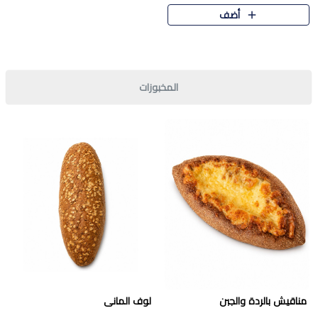
قرمشة مميزة ونكهة غنية في كل
أضف
قطعة. تجمع بين المذاق..
المخبوزات
مناقيش بالردة والجبن
لوف المانى