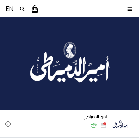
EN
امير الدمياطي