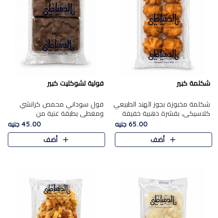
شكلمة كبير
فولية تشوكليت كبير
شكلمة مخبوزة بجوز الهند الطبيعي
فول سوداني محمص كرانشي
كلاسيكي، بقشرة ذهبية خفيفة
ومغطى بطبقة غنية من
وقلب طري رطب يذوب في الفم،
الشوكولاتة، يجمع بين طعم
65.00 جنيه
45.00 جنيه
تمنحك المذاق الشرقي الحلو الأصيل
القرمشة الأصيلة الكلاسكيكية
أضف
أضف
التقليدي في كل لقمة.
التقليدية للفول السوداني وحلاوة
الشوكولاتة ا..