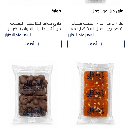
ملبن حبل عين جمل
فولية
ملبن شرقي طري، محشو بسخاء
طبق موليد الكلاسكي المحبوب
بقطع عين الجمل الفاخرة، ليجمع
من أشهر حلويات المولد، تُحضّر من
بين القوام الناعم وقرمشة الجوز
فول سوداني محمص بعناية
السعر عند الاختيار
السعر عند الاختيار
في مذاق شرقي أصيل.
ومغلف بطبقة رقيقة من السكر
أضف
أضف
المكرمل، لتمنحك قرمشة أصيلة
وم..