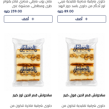
حلوى شرقية مصرية تقليدية مربي
ملبن روب شرقي مصري فاخر بقوام
لوز تُحضَّر من حلوى باسد جوز الهند
طري ومطاطي، محشوة غني
بقوام طري ومذاق غني، وتُزين
بسخاء بقطع عين الجمل واللوز
89.00 جنيه
239.00 جنيه
وتغطاه بقطع اللوز الفاخر التي
الفاخر التي تضيف قرمشة مميزة
أضف
أضف
تضيف لمسة مميزة م..
ومرضية ونكهة ناتي غنية في كل
قض..
ساندوتش قمر الدين فول كبير
ساندوتش قمر الدين لوز كبير
حلوى شرقية تقليدية تتكون من
حلوى شرقية فاخرة تتكون من