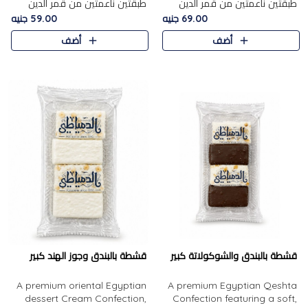
طبقتين ناعمتين من قمر الدين
طبقتين ناعمتين من قمر الدين
الفاخر، تتوسطهما حشوة غنية من
الفاخر، تتوسطهما حشوة غنية من
69.00 جنيه
59.00 جنيه
الفول السوداني المحمص، لتجمع
اللوز المحمص لتمنح مزيجًا متوازنًا
أضف
أضف
بين حلاوة المشمش الطبيعية..
من النعومة والقرمشة. ..
قشطة بالبندق والشوكولاتة كبير
قشطة بالبندق وجوز الهند كبير
A premium oriental Egyptian
A premium Egyptian Qeshta
dessert Cream Confection,
Confection featuring a soft,