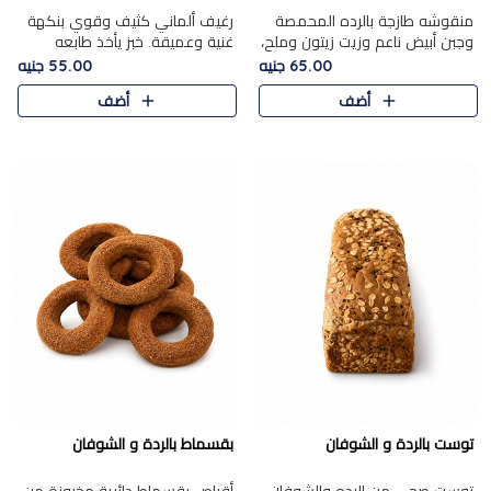
منقوشه طازجة بالرده المحمصة
رغيف ألماني كثيف وقوي بنكهة
وجبن أبيض ناعم وزيت زيتون وملح،
غنية وعميقة. خبز يأخذ طابعه
مباشرة من الفرن.الرده مع نعومة
بجدية.
65.00 جنيه
55.00 جنيه
الجبن فوق عجينة طازجة.
أضف
أضف
توست بالردة و الشوفان
بقسماط بالردة و الشوفان