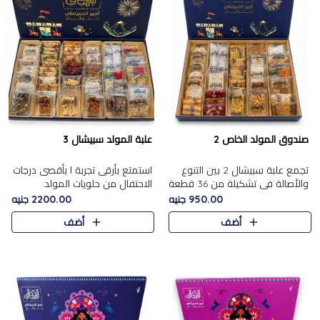
صندوق المولد الخاص 2
علبة المولد سبيشال 3
تجمع علبة سبيشال 2 بين التنوع
استمتع بأرقى تجربة ا بأقصى درجات
والأصالة في تشكيلة من 36 قطعة
الاحتفال من حلويات المولد
تضم أشهر حلويات المولد الشرقية.
المصريه الأصيلة مع هذه الفخامة
950.00 جنيه
2200.00 جنيه
تحتوي العلبة على الجزرية بالفول،
مع علبة سبيشال 3 التي تضم 56
أضف
أضف
والجزرية بالبن..
قطعة من تشكيلة استثن..