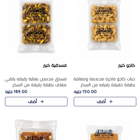
كاجو كبير
فسدقية كبير
حبات كاجو فاخرة محمصة ومغلفة
فستق محمص بعناية رقيقه يلتقي
بطبقة خفيفة رقيقه من السكر
مغلف بطبقة رقيقة من السكر
المكرمل، تجمع بين توازن النعومة
المكرمل، ليقدم مذاقًا فاخرًا حلوي
150.00 جنيه
189.00 جنيه
زبدية غنية فاخرة والقرمشة
شرقية فاخرة ونكهة غنية ناتي تميز
أضف
أضف
المرضية في حلوى شرقية بطاب..
كل قطعة و قوام هش