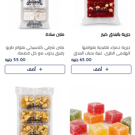
جزرية بالبندق كبير
ملبن سادة
جزرية حمراء تقليدية بقوامها
ملبن شرقي كلاسيكي بقوام طريو
الهلامي الطري، غنية بحبات البندق
رقيق يذوب مع كل قضمة،
الفاخرة التي تضيف قرمشة راقية
مغطى بطبقة ناعمة من السكر
65.00 جنيه
55.00 جنيه
إلى قوامها الناعم، لتقدم مزيجًا
البودرة ليقدم المذاق الأصيل الذي
أضف
أضف
متوازنًا من النكه..
ارتبط بحلويات المولد التقليدي..