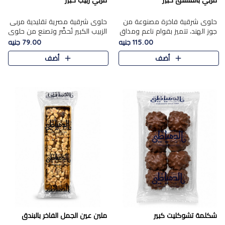
مربي بالفستق كبير
مربي زبيب كبير
حلوى شرقية فاخرة مصنوعة من
حلوى شرقية مصرية تقليدية مربى
جوز الهند، تتميز بقوام ناعم ومذاق
الزبيب الكبير تُحضَّر وتصنع من حلوي
غني، وتزين بقطع من الفستق
جوز الهند باسد بقوام طري ومذاق
115.00 جنيه
79.00 جنيه
الفاخر التي تضيف عليها قرمشة
غني، وتُزين وتغطا بحبات الزبيب
أضف
أضف
خفيفة.
الذهبي التي ..
شكلمة تشوكليت كبير
ملبن عين الجمل الفاخر بالبندق